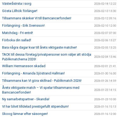
VästeråsIrsta i sorg
2026-02-18 12:22
Gösta Lillhök förlänger!
2026-02-13 13:30
Tillsammans skänker VI till Barncancerfonden!
2026-02-12 09:16
Förlängning - Erik Svensson!
2026-02-10 12:00
Matchdag - Fri entré!
2026-02-07 07:00
Förboka din sallad!
2026-02-06 13:27
Bara några dagar kvar till årets viktigaste matcher!
2026-02-05 13:25
TACK till dessa företag/privatpersoner som väljer att stödja
2026-02-04 13:46
Publikmatcherna 2026!
William Hermansson skadad
2026-02-01 21:41
Förlängning - Amanda Sjöstrand Hallman!
2026-01-30 16:00
Tillsammans kan VI göra skillnad - Publikmatch 2026!
2026-01-26 14:59
Årets viktigaste match – VI spelar tillsammans med
2026-01-23 14:15
Barncancerfonden!
Ny samarbetspartner - Skandia!
2026-01-23 10:00
VI har blivit tilldelad prestigefullt stipendium!
2026-01-16 15:13
Skoog lämnar efter säsongen!
2026-01-16 12:00