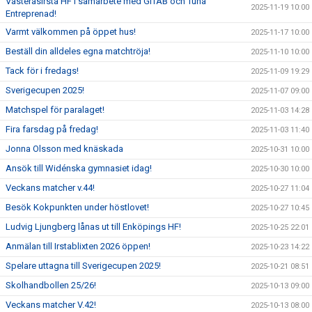
VästeråsIrsta HF i samarbete med GITAB och Tuna
2025-11-19 10:00
Entreprenad!
Varmt välkommen på öppet hus!
2025-11-17 10:00
Beställ din alldeles egna matchtröja!
2025-11-10 10:00
Tack för i fredags!
2025-11-09 19:29
Sverigecupen 2025!
2025-11-07 09:00
Matchspel för paralaget!
2025-11-03 14:28
Fira farsdag på fredag!
2025-11-03 11:40
Jonna Olsson med knäskada
2025-10-31 10:00
Ansök till Widénska gymnasiet idag!
2025-10-30 10:00
Veckans matcher v.44!
2025-10-27 11:04
Besök Kokpunkten under höstlovet!
2025-10-27 10:45
Ludvig Ljungberg lånas ut till Enköpings HF!
2025-10-25 22:01
Anmälan till Irstablixten 2026 öppen!
2025-10-23 14:22
Spelare uttagna till Sverigecupen 2025!
2025-10-21 08:51
Skolhandbollen 25/26!
2025-10-13 09:00
Veckans matcher V.42!
2025-10-13 08:00