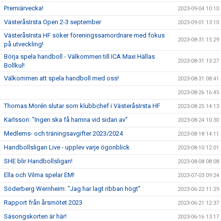
Premiärvecka!
2023-09-04 10:10
VästeråsIrsta Open 2-3 september
2023-09-01 13:10
VästeråsIrsta HF söker föreningssamordnare med fokus
2023-08-31 15:29
på utveckling!
Börja spela handboll - Välkommen till ICA Maxi Hällas
2023-08-31 13:27
Bollkul!
Välkommen att spela handboll med oss!
2023-08-31 08:41
2023-08-26 16:45
Thomas Morén slutar som klubbchef i VästeråsIrsta HF
2023-08-25 14:13
Karlsson: "Ingen ska få hamna vid sidan av"
2023-08-24 10:30
Medlems- och träningsavgifter 2023/2024
2023-08-18 14:11
Handbollsligan Live - upplev varje ögonblick
2023-08-10 12:01
SHE blir Handbollsligan!
2023-08-08 08:08
Ella och Vilma spelar EM!
2023-07-03 09:24
Söderberg Wernheim: "Jag har lagt ribban högt"
2023-06-22 11:29
Rapport från årsmötet 2023
2023-06-21 12:37
Säsongskorten är här!
2023-06-16 13:17