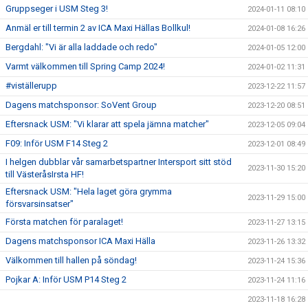
Gruppseger i USM Steg 3!
2024-01-11 08:10
Anmäl er till termin 2 av ICA Maxi Hällas Bollkul!
2024-01-08 16:26
Bergdahl: "Vi är alla laddade och redo"
2024-01-05 12:00
Varmt välkommen till Spring Camp 2024!
2024-01-02 11:31
#viställerupp
2023-12-22 11:57
Dagens matchsponsor: SoVent Group
2023-12-20 08:51
Eftersnack USM: "Vi klarar att spela jämna matcher"
2023-12-05 09:04
F09: Inför USM F14 Steg 2
2023-12-01 08:49
I helgen dubblar vår samarbetspartner Intersport sitt stöd
2023-11-30 15:20
till VästeråsIrsta HF!
Eftersnack USM: "Hela laget göra grymma
2023-11-29 15:00
försvarsinsatser"
Första matchen för paralaget!
2023-11-27 13:15
Dagens matchsponsor ICA Maxi Hälla
2023-11-26 13:32
Välkommen till hallen på söndag!
2023-11-24 15:36
Pojkar A: Inför USM P14 Steg 2
2023-11-24 11:16
2023-11-18 16:28