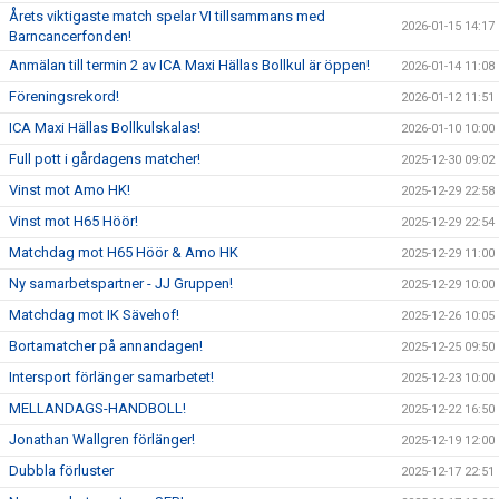
Årets viktigaste match spelar VI tillsammans med
2026-01-15 14:17
Barncancerfonden!
Anmälan till termin 2 av ICA Maxi Hällas Bollkul är öppen!
2026-01-14 11:08
Föreningsrekord!
2026-01-12 11:51
ICA Maxi Hällas Bollkulskalas!
2026-01-10 10:00
Full pott i gårdagens matcher!
2025-12-30 09:02
Vinst mot Amo HK!
2025-12-29 22:58
Vinst mot H65 Höör!
2025-12-29 22:54
Matchdag mot H65 Höör & Amo HK
2025-12-29 11:00
Ny samarbetspartner - JJ Gruppen!
2025-12-29 10:00
Matchdag mot IK Sävehof!
2025-12-26 10:05
Bortamatcher på annandagen!
2025-12-25 09:50
Intersport förlänger samarbetet!
2025-12-23 10:00
MELLANDAGS-HANDBOLL!
2025-12-22 16:50
Jonathan Wallgren förlänger!
2025-12-19 12:00
Dubbla förluster
2025-12-17 22:51