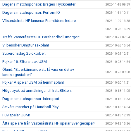
Dagens matchsponsor: Brages Tryckcenter
2023-11-18 09:59
Dagens matchsponsor: PerformIQ
2023-11-11 10:11
VästeråsIrsta HF lanserar Framtidens ledare!
2023-11-09 13:38
2023-10-28 16:39
Träffa VästeråsIrsta HF Parahandboll imorgon!
2023-10-27 07:54
VI besöker Dingtunaskolan!
2023-10-26 15:54
Superonsdag 25 oktober!
2023-10-24 12:51
Pojkar 16: Eftersnack USM
2023-10-23 14:54
Ölund: “Ett erkännande att få vara en del av
2023-10-23 09:58
landslagsstaben”
Pojkar A spelar USM på hemmaplan!
2023-10-20 11:21
Högt tryck på anmälningar till IrstaBlixten!
2023-10-18 11:05
Dagens matchsponsor: Intersport
2023-10-15 11:33
Se våra matcher på Handboll Play!
2023-10-13 14:34
F09 spelar USM!
2023-10-13 12:13
Åtta spelare från VästeråsIrsta HF spelar Sverigecupen!
2023-10-12 15:26