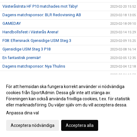
VästeråsIrsta HF P10 matchades mot Täby!
2023-02-20 15:52
Dagens matchsponsor: BLR Redovisning AB
2023-02-18 13:05
GAMEDAY
2023-02-18 09:10
Handbollsfest i Västerås Arena!
2023-02-14 15:29
F08: Eftersnack Gjensidige USM Steg 3
2023-02-09 15:25
Gjensidige USM Steg 3 P18
2023-02-08 16:14
En fantastisk premiär!
2023-02-05 12:35
Dagens matchsponsor: Nya Thulins
2023-02-04 12:18
2023-02-04 10:53
Flickor 14: Gjensidige USM Steg 3
2023-02-03 14:07
För att hemsidan ska fungera korrekt använder vi nödvändiga
Pojkar 18: Gjensidige USM steg 3
cookies från SportAdmin. Dessa går inte att stänga av.
2023-02-03 12:11
Föreningen kan också använda frivilliga cookies, t.ex. för statistik
Välkommen till Västerås Arena på lördag!
2023-02-01 13:48
eller marknadsföring. Du väljer själv om du vill acceptera dessa.
Paulsen 150 matcher!
2023-01-31 12:25
Anpassa dina val
Gjensidige USM: A-pojk vidare till steg 4
2023-01-29 13:54
Acceptera nödvändiga
Acceptera alla
A-pojk vidare till morgondagens avgörande match
2023-01-28 19:29
A-pojk: Inför Gjensidige USM Steg 3
2023-01-27 15:48