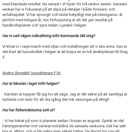
med blandade resultat. Nu senast i VI Open för två veckor sedan. Senaste
veckan har vi fokuserat på att slipa på detaljer i både försvars- och
anfallsspelet. Vi har sprungit och tävlat betydligt mer på träningarna i år
jämfört med tidigare år, min förhoppning är att det ger resultat på
handbollsplanen och syns redan i Lysekil i helgen.
Har ni satt någon målsättning inför kommande SM steg?
Vi kliver in i varje match med viljan och inställningen att vi ska vinna. Sen är
det klart att huvudmålet i helgen är att knipa en av två direktplatser till Steg
3.
Anders Bergdahl, huvudtränare F18:
Hur är känslan i laget inför helgen?
- Känslan är toppen får jag lov att säga. Jag är rätt säker på att samtliga är
laddade och redo för att dra igång den här säsongen på riktigt!
Hur har förberedelserna sett ut?
- Vi har tränat på som vi planerat sedan i början av augusti. Spelat en del
träningsmatcher mot varierat motstånd de senaste veckorna. Det har sett
bra ut, allting, och vi blir sakta men säkert bättre. Tar lite tid för oss att