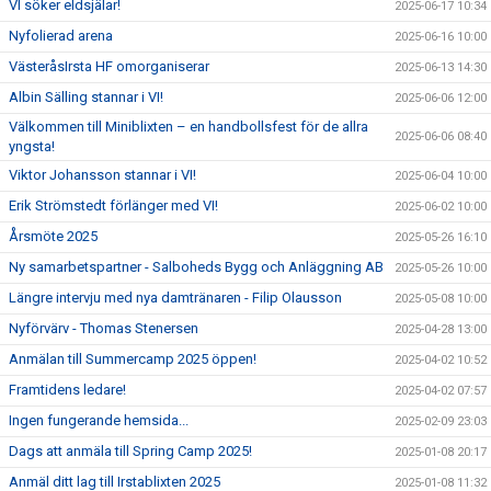
VI söker eldsjälar!
2025-06-17 10:34
Nyfolierad arena
2025-06-16 10:00
VästeråsIrsta HF omorganiserar
2025-06-13 14:30
Albin Sälling stannar i VI!
2025-06-06 12:00
Välkommen till Miniblixten – en handbollsfest för de allra
2025-06-06 08:40
yngsta!
Viktor Johansson stannar i VI!
2025-06-04 10:00
Erik Strömstedt förlänger med VI!
2025-06-02 10:00
Årsmöte 2025
2025-05-26 16:10
Ny samarbetspartner - Salboheds Bygg och Anläggning AB
2025-05-26 10:00
Längre intervju med nya damtränaren - Filip Olausson
2025-05-08 10:00
Nyförvärv - Thomas Stenersen
2025-04-28 13:00
Anmälan till Summercamp 2025 öppen!
2025-04-02 10:52
Framtidens ledare!
2025-04-02 07:57
Ingen fungerande hemsida...
2025-02-09 23:03
Dags att anmäla till Spring Camp 2025!
2025-01-08 20:17
Anmäl ditt lag till Irstablixten 2025
2025-01-08 11:32