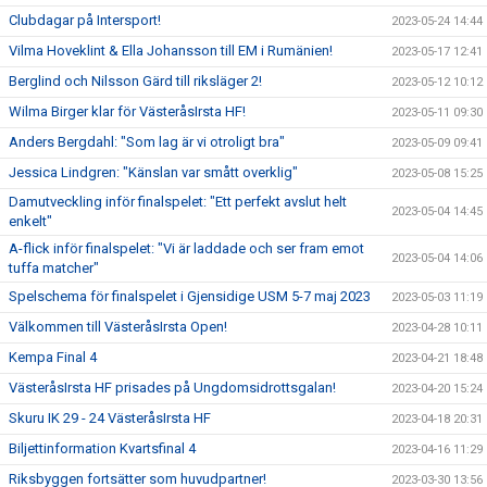
Clubdagar på Intersport!
2023-05-24 14:44
Vilma Hoveklint & Ella Johansson till EM i Rumänien!
2023-05-17 12:41
Berglind och Nilsson Gärd till riksläger 2!
2023-05-12 10:12
Wilma Birger klar för VästeråsIrsta HF!
2023-05-11 09:30
Anders Bergdahl: "Som lag är vi otroligt bra"
2023-05-09 09:41
Jessica Lindgren: "Känslan var smått overklig"
2023-05-08 15:25
Damutveckling inför finalspelet: "Ett perfekt avslut helt
2023-05-04 14:45
enkelt"
A-flick inför finalspelet: "Vi är laddade och ser fram emot
2023-05-04 14:06
tuffa matcher"
Spelschema för finalspelet i Gjensidige USM 5-7 maj 2023
2023-05-03 11:19
Välkommen till VästeråsIrsta Open!
2023-04-28 10:11
Kempa Final 4
2023-04-21 18:48
VästeråsIrsta HF prisades på Ungdomsidrottsgalan!
2023-04-20 15:24
Skuru IK 29 - 24 VästeråsIrsta HF
2023-04-18 20:31
Biljettinformation Kvartsfinal 4
2023-04-16 11:29
Riksbyggen fortsätter som huvudpartner!
2023-03-30 13:56