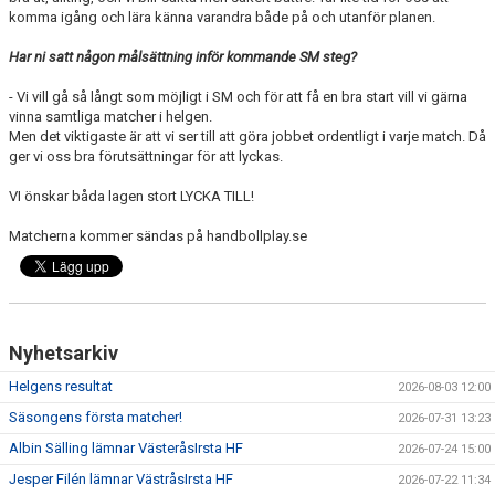
komma igång och lära känna varandra både på och utanför planen.
Har ni satt någon målsättning inför kommande SM steg?
- Vi vill gå så långt som möjligt i SM och för att få en bra start vill vi gärna
vinna samtliga matcher i helgen.
Men det viktigaste är att vi ser till att göra jobbet ordentligt i varje match. Då
ger vi oss bra förutsättningar för att lyckas.
VI önskar båda lagen stort LYCKA TILL!
Matcherna kommer sändas på handbollplay.se
Nyhetsarkiv
Helgens resultat
2026-08-03 12:00
Säsongens första matcher!
2026-07-31 13:23
Albin Sälling lämnar VästeråsIrsta HF
2026-07-24 15:00
Jesper Filén lämnar VästråsIrsta HF
2026-07-22 11:34