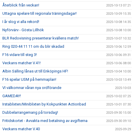
Återblick från veckan!
2025-10-13 07:21
Uttagna spelare till regionala träningsdagar!
2025-10-09 15:35
I år slog vi alla rekord!
2025-10-08 14:35
Nyförvärv - Gösta Lillhök
2025-10-08 10:00
BLR Redovisning presenterar kvällens match!
2025-10-07 10:32
Ring 020-44 11 11 om du blir skadad
2025-10-06 12:59
F16 vidare till steg 3!
2025-10-06 09:31
Veckans matcher V.41!
2025-10-06 08:00
Albin Sälling lånas ut till Enköpings HF!
2025-10-04 10:00
F16 spelar USM på hemmaplan!
2025-10-03 13:49
VI välkomnar våran nya ordförande
2025-10-03
GAMEDAY!
2025-10-02 07:25
Irstablixten/Miniblixten by Kokpunkten Actionbad
2025-10-01 07:30
Dubbelarrangemang på torsdag!
2025-09-30 15:00
Fritidskortet - Avvakta med betalning av avgifterna
2025-09-30 09:10
Veckans matcher V.40
2025-09-29