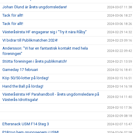
Johan Ölund är årets ungdomsledare!
2024-03-07 11:38
Tack för allt!
2024-03-06 18:27
Tack för allt!
2024-03-06 18:26
VästeråsIrsta HF engagerar sig i "Try it nära Råby"
2024-02-29 14:32
VI bidrar till Publikmatchen 2024!
2024-02-23 09:16
Andersson: "Vi har en fantastisk kontakt med hela
2024-02-22 09:42
föreningen"
Stötta föreningen i årets publikmatch!
2024-02-21 13:59
Gameday 17 februari
2024-02-16 18:41
Köp 50/50-lotter på lördag!
2024-02-15 16:51
Hand the Ball på lördag!
2024-02-14 16:18
VästeråsIrsta HF Parahandboll - årets ungdomsledare på
2024-02-14 11:40
Västerås Idrottsgala!
2024-02-10 17:36
2024-02-09 08:18
Eftersnack USM F14 Steg 3
2024-02-07 15:47
P18 tog hem gruppsegern i USM!
2024-02-06 07:58