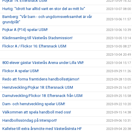
Pojkar 14: Eftersnack USM
2023-10-09 16:32
Hurtig: "Idrott har alltid varit en stor del av mitt liv"
2023-10-07 08:00
Bamberg: "Vår barn - och ungdomsverksamhet är vår
2023-10-06 11:57
grundplåt"
Pojkar A (P14) spelar USM!
2023-10-06 10:39
Klädinsamling till Västerås Stadsmission!
2023-10-05 13:14
Flickor A / Flickor 16: Eftersnack USM
2023-10-05 08:27
2023-10-04 20:49
800 elever gästar Västerås Arena under Lilla VM!
2023-10-04 15:17
Flickor A spelar USM!
2023-09-29 11:26
Redo att forma framtidens handbollsstjärnor!
2023-09-28 13:05
Herrutveckling/Pojkar 18: Eftersnack USM
2023-09-25 16:07
Damutveckling/Flickor 18: Eftersnack från USM
2023-09-25 15:58
Dam- och herrutveckling spelar USM!
2023-09-22 10:20
Välkommen att spela handboll med oss!
2023-09-15 14:38
Handbollssöndag på Intersport!
2023-09-06 10:31
Kallelse till extra årsmöte med VästeråsIrsta HF
2023-09-04 20:38