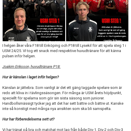
I helgen åker våra F18 till Enköping och P18 till Lysekil för att spela steg 1 i
USM 24/25. VI tog ett snack med respektive huvudtränare för att känna
pulsen inför helgen.
Joakim Eriksson, huvudtränare P18:
Hur är känslan i laget inför helgen?
Känslan är jättebra. Som vanligt är det ett gäng taggade spelare som är
redo att kliva in i tävlingssäsongen. För många är USM årets höjdpunkt,
speciellt för spelarna som gör sin sista säsong som juniorer.
Handbollsmässigt tycker jag att det har sett bättre och bättre ut. Kanske
inte så konstigt med många nya ansikten som ska bli samspelta.
Hur har förberedelserna sett ut?
Vi har tränat på bra och matchat mot lag från både Div-1, Div-2 och Div-3