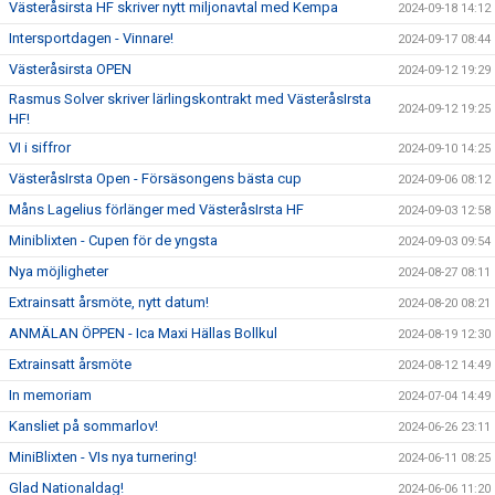
Västeråsirsta HF skriver nytt miljonavtal med Kempa
2024-09-18 14:12
Intersportdagen - Vinnare!
2024-09-17 08:44
Västeråsirsta OPEN
2024-09-12 19:29
Rasmus Solver skriver lärlingskontrakt med VästeråsIrsta
2024-09-12 19:25
HF!
VI i siffror
2024-09-10 14:25
VästeråsIrsta Open - Försäsongens bästa cup
2024-09-06 08:12
Måns Lagelius förlänger med VästeråsIrsta HF
2024-09-03 12:58
Miniblixten - Cupen för de yngsta
2024-09-03 09:54
Nya möjligheter
2024-08-27 08:11
Extrainsatt årsmöte, nytt datum!
2024-08-20 08:21
ANMÄLAN ÖPPEN - Ica Maxi Hällas Bollkul
2024-08-19 12:30
Extrainsatt årsmöte
2024-08-12 14:49
In memoriam
2024-07-04 14:49
Kansliet på sommarlov!
2024-06-26 23:11
MiniBlixten - VIs nya turnering!
2024-06-11 08:25
Glad Nationaldag!
2024-06-06 11:20