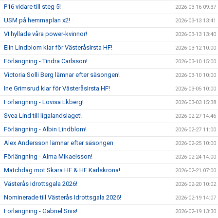
P16 vidare till steg 5!
2026-03-16 09:37
USM på hemmaplan x2!
2026-03-13 13:41
VI hyllade våra power-kvinnor!
2026-03-13 13:40
Elin Lindblom klar för VästeråsIrsta HF!
2026-03-12 10:00
Förlängning - Tindra Carlsson!
2026-03-10 15:00
Victoria Solli Berg lämnar efter säsongen!
2026-03-10 10:00
Ine Grimsrud klar för VästeråsIrsta HF!
2026-03-05 10:00
Förlängning - Lovisa Ekberg!
2026-03-03 15:38
Svea Lind till ligalandslaget!
2026-02-27 14:46
Förlängning - Albin Lindblom!
2026-02-27 11:00
Alex Andersson lämnar efter säsongen
2026-02-25 10:00
Förlängning - Alma Mikaelsson!
2026-02-24 14:00
Matchdag mot Skara HF & HF Karlskrona!
2026-02-21 07:00
Västerås Idrottsgala 2026!
2026-02-20 10:02
Nominerade till Västerås Idrottsgala 2026!
2026-02-19 14:07
Förlängning - Gabriel Snis!
2026-02-19 13:30