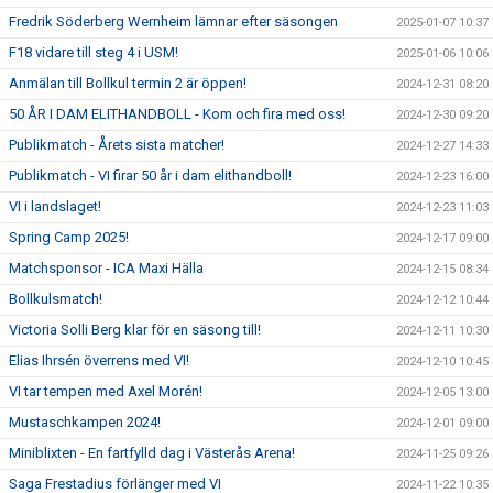
Fredrik Söderberg Wernheim lämnar efter säsongen
2025-01-07 10:37
F18 vidare till steg 4 i USM!
2025-01-06 10:06
Anmälan till Bollkul termin 2 är öppen!
2024-12-31 08:20
50 ÅR I DAM ELITHANDBOLL - Kom och fira med oss!
2024-12-30 09:20
Publikmatch - Årets sista matcher!
2024-12-27 14:33
Publikmatch - VI firar 50 år i dam elithandboll!
2024-12-23 16:00
VI i landslaget!
2024-12-23 11:03
Spring Camp 2025!
2024-12-17 09:00
Matchsponsor - ICA Maxi Hälla
2024-12-15 08:34
Bollkulsmatch!
2024-12-12 10:44
Victoria Solli Berg klar för en säsong till!
2024-12-11 10:30
Elias Ihrsén överrens med VI!
2024-12-10 10:45
VI tar tempen med Axel Morén!
2024-12-05 13:00
Mustaschkampen 2024!
2024-12-01 09:00
Miniblixten - En fartfylld dag i Västerås Arena!
2024-11-25 09:26
Saga Frestadius förlänger med VI
2024-11-22 10:35