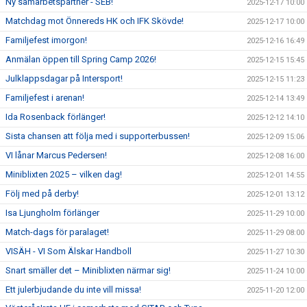
Ny samarbetspartner - SEB!
2025-12-17 10:00
Matchdag mot Önnereds HK och IFK Skövde!
2025-12-17 10:00
Familjefest imorgon!
2025-12-16 16:49
Anmälan öppen till Spring Camp 2026!
2025-12-15 15:45
Julklappsdagar på Intersport!
2025-12-15 11:23
Familjefest i arenan!
2025-12-14 13:49
Ida Rosenback förlänger!
2025-12-12 14:10
Sista chansen att följa med i supporterbussen!
2025-12-09 15:06
VI lånar Marcus Pedersen!
2025-12-08 16:00
Miniblixten 2025 – vilken dag!
2025-12-01 14:55
Följ med på derby!
2025-12-01 13:12
Isa Ljungholm förlänger
2025-11-29 10:00
Match-dags för paralaget!
2025-11-29 08:00
VISÄH - VI Som Älskar Handboll
2025-11-27 10:30
Snart smäller det – Miniblixten närmar sig!
2025-11-24 10:00
Ett julerbjudande du inte vill missa!
2025-11-20 12:00