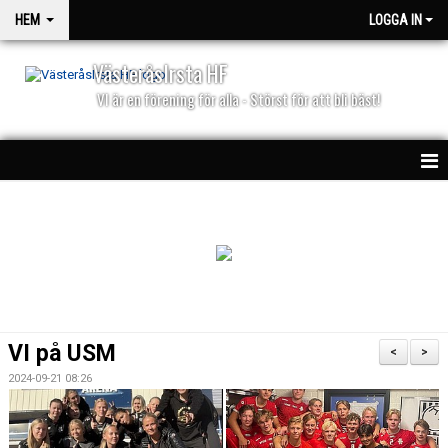
HEM
LOGGA IN
VästeråsIrsta HF
VI är en förening för alla - Störst för att bli bäst!
HEM
NYHETER
PARTNERS
KALENDER
VI på USM
<
>
MATCHER
2024-09-21 08:26