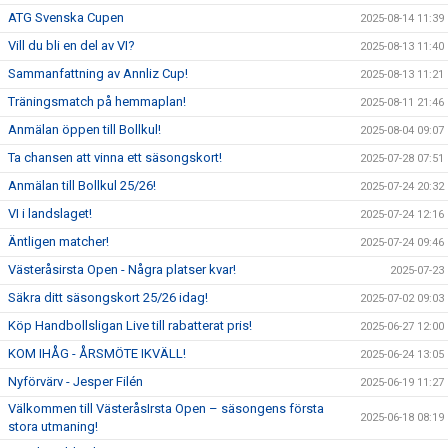
ATG Svenska Cupen
2025-08-14 11:39
Vill du bli en del av VI?
2025-08-13 11:40
Sammanfattning av Annliz Cup!
2025-08-13 11:21
Träningsmatch på hemmaplan!
2025-08-11 21:46
Anmälan öppen till Bollkul!
2025-08-04 09:07
Ta chansen att vinna ett säsongskort!
2025-07-28 07:51
Anmälan till Bollkul 25/26!
2025-07-24 20:32
VI i landslaget!
2025-07-24 12:16
Äntligen matcher!
2025-07-24 09:46
Västeråsirsta Open - Några platser kvar!
2025-07-23
Säkra ditt säsongskort 25/26 idag!
2025-07-02 09:03
Köp Handbollsligan Live till rabatterat pris!
2025-06-27 12:00
KOM IHÅG - ÅRSMÖTE IKVÄLL!
2025-06-24 13:05
Nyförvärv - Jesper Filén
2025-06-19 11:27
Välkommen till VästeråsIrsta Open – säsongens första
2025-06-18 08:19
stora utmaning!