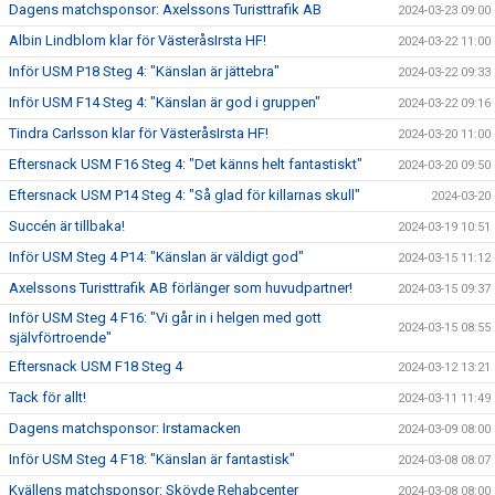
Dagens matchsponsor: Axelssons Turisttrafik AB
2024-03-23 09:00
Albin Lindblom klar för VästeråsIrsta HF!
2024-03-22 11:00
Inför USM P18 Steg 4: "Känslan är jättebra"
2024-03-22 09:33
Inför USM F14 Steg 4: "Känslan är god i gruppen"
2024-03-22 09:16
Tindra Carlsson klar för VästeråsIrsta HF!
2024-03-20 11:00
Eftersnack USM F16 Steg 4: "Det känns helt fantastiskt"
2024-03-20 09:50
Eftersnack USM P14 Steg 4: "Så glad för killarnas skull"
2024-03-20
Succén är tillbaka!
2024-03-19 10:51
Inför USM Steg 4 P14: "Känslan är väldigt god"
2024-03-15 11:12
Axelssons Turisttrafik AB förlänger som huvudpartner!
2024-03-15 09:37
Inför USM Steg 4 F16: "Vi går in i helgen med gott
2024-03-15 08:55
självförtroende"
Eftersnack USM F18 Steg 4
2024-03-12 13:21
Tack för allt!
2024-03-11 11:49
Dagens matchsponsor: Irstamacken
2024-03-09 08:00
Inför USM Steg 4 F18: "Känslan är fantastisk"
2024-03-08 08:07
Kvällens matchsponsor: Skövde Rehabcenter
2024-03-08 08:00