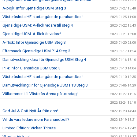
A-pojk: Inför Gjensidige USM Steg 3
2023-01-27 15:48
VästeråsIrsta HF startar gående parahandboll!
2023-01-25 11:00
Gjensidige USM: A-flick vidare till steg 4
2023-01-22 15:43
Gjensidige USM: A-flick är vidare!
2023-01-21 18:08
A-flick: Inför Gjensidige USM Steg 3
2023-01-20 21:00
Eftersnack Gjensidige USM P14 Steg 3
2023-01-17 11:54
Damutveckling klara för Gjensidige USM Steg 4
2023-01-16 16:16
P14: Inför Gjensidige USM Steg 3
2023-01-13 14:04
VästeråsIrsta HF startar gående parahandboll!
2023-01-10 12:35
Damutveckling: Inför Gjensidige USM F18 Steg 3
2023-01-06 14:29
Välkommen till Västerås Arena på torsdag!
2022-12-27 11:15
2022-12-24 13:10
God Jul & Gott Nytt År från oss!
2022-12-23 14:43
Vill du vara ledare inom Parahandboll?
2022-12-19 13:21
Limited Edition: Vickan Tribute
2022-12-14 12:42
VI hyllar Vickan!
2022-12-13 11:37