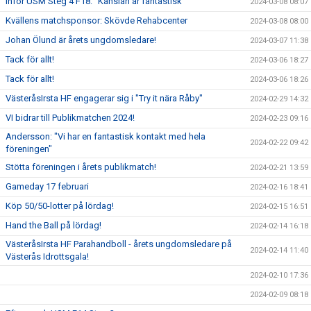
Inför USM Steg 4 F18: "Känslan är fantastisk"
2024-03-08 08:07
Kvällens matchsponsor: Skövde Rehabcenter
2024-03-08 08:00
Johan Ölund är årets ungdomsledare!
2024-03-07 11:38
Tack för allt!
2024-03-06 18:27
Tack för allt!
2024-03-06 18:26
VästeråsIrsta HF engagerar sig i "Try it nära Råby"
2024-02-29 14:32
VI bidrar till Publikmatchen 2024!
2024-02-23 09:16
Andersson: "Vi har en fantastisk kontakt med hela
2024-02-22 09:42
föreningen"
Stötta föreningen i årets publikmatch!
2024-02-21 13:59
Gameday 17 februari
2024-02-16 18:41
Köp 50/50-lotter på lördag!
2024-02-15 16:51
Hand the Ball på lördag!
2024-02-14 16:18
VästeråsIrsta HF Parahandboll - årets ungdomsledare på
2024-02-14 11:40
Västerås Idrottsgala!
2024-02-10 17:36
2024-02-09 08:18