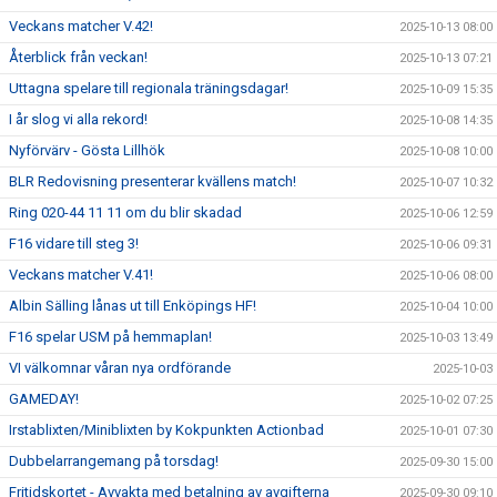
Veckans matcher V.42!
2025-10-13 08:00
Återblick från veckan!
2025-10-13 07:21
Uttagna spelare till regionala träningsdagar!
2025-10-09 15:35
I år slog vi alla rekord!
2025-10-08 14:35
Nyförvärv - Gösta Lillhök
2025-10-08 10:00
BLR Redovisning presenterar kvällens match!
2025-10-07 10:32
Ring 020-44 11 11 om du blir skadad
2025-10-06 12:59
F16 vidare till steg 3!
2025-10-06 09:31
Veckans matcher V.41!
2025-10-06 08:00
Albin Sälling lånas ut till Enköpings HF!
2025-10-04 10:00
F16 spelar USM på hemmaplan!
2025-10-03 13:49
VI välkomnar våran nya ordförande
2025-10-03
GAMEDAY!
2025-10-02 07:25
Irstablixten/Miniblixten by Kokpunkten Actionbad
2025-10-01 07:30
Dubbelarrangemang på torsdag!
2025-09-30 15:00
Fritidskortet - Avvakta med betalning av avgifterna
2025-09-30 09:10