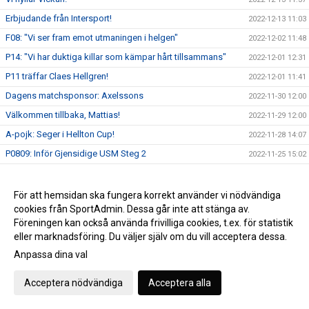
Erbjudande från Intersport!
2022-12-13 11:03
F08: "Vi ser fram emot utmaningen i helgen"
2022-12-02 11:48
P14: "Vi har duktiga killar som kämpar hårt tillsammans"
2022-12-01 12:31
P11 träffar Claes Hellgren!
2022-12-01 11:41
Dagens matchsponsor: Axelssons
2022-11-30 12:00
Välkommen tillbaka, Mattias!
2022-11-29 12:00
A-pojk: Seger i Hellton Cup!
2022-11-28 14:07
P0809: Inför Gjensidige USM Steg 2
2022-11-25 15:02
2022-11-24 09:44
Handbollsfest i Västerås Arena!
2022-11-24 09:15
För att hemsidan ska fungera korrekt använder vi nödvändiga
cookies från SportAdmin. Dessa går inte att stänga av.
Vill du bli en lirare och träna handboll?
2022-11-23 13:39
Föreningen kan också använda frivilliga cookies, t.ex. för statistik
Lördagens 50/50-vinnare!
2022-11-21 11:08
eller marknadsföring. Du väljer själv om du vill acceptera dessa.
VästeråsIrsta HF 31 - 34 Amo HK
2022-11-19 19:10
Anpassa dina val
Dagens match presenteras av Barndiabetesfonden!
2022-11-19 13:09
Acceptera nödvändiga
Acceptera alla
Nyhet i vår souvenirbutik!
2022-11-17 11:58
Föreningsutveckling - Elit är igång!
2022-11-16 15:38