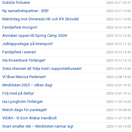
Dubbla förluster
2025-12-17 22:51
Ny samarbetspartner - SEB!
2025-12-17 10:00
Matchdag mot Önnereds HK och IFK Skövde!
2025-12-17 10:00
Familjefest imorgon!
2025-12-16 16:49
Anmälan öppen till Spring Camp 2026!
2025-12-15 15:45
Julklappsdagar på Intersport!
2025-12-15 11:23
Familjefest i arenan!
2025-12-14 13:49
Ida Rosenback förlänger!
2025-12-12 14:10
Sista chansen att följa med i supporterbussen!
2025-12-09 15:06
VI lånar Marcus Pedersen!
2025-12-08 16:00
Miniblixten 2025 – vilken dag!
2025-12-01 14:55
Följ med på derby!
2025-12-01 13:12
Isa Ljungholm förlänger
2025-11-29 10:00
Match-dags för paralaget!
2025-11-29 08:00
VISÄH - VI Som Älskar Handboll
2025-11-27 10:30
Snart smäller det – Miniblixten närmar sig!
2025-11-24 10:00