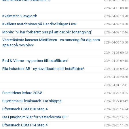
2024-04-10 14:22
2024-04-10 08:10
Kvalmatch 2 avgjord!
2024-04-09 19:28
Kvällens match visas på Handbollsligan Live!
2024-04-09 18:38
Morén: "Vi har förberett oss på att det blir förlängning"
2024-04-09 12:46
VästeråsIrsta lanserar MiniBlixten - en turnering för dig som
2024-04-05 10:00
spelar på miniplan!
2024-04-05 09:22
Bad & Värme - ny partner till IrstaBlixten!
2024-04-04 09:15
Ella Industrier AB - ny huvudpartner till IrstaBlixten!
2024-04-03 09:03
2024-04-02 20:30
2024-04-01 12:41
Framtidens ledare 2024!
2024-03-28 10:05
Biljetterna till kvalmatch 1 är släppta!
2024-03-27 09:42
Eftersnack USM P18 Steg 4
2024-03-26 14:24
Isa Ljungholm klar för VästeråsIrsta HF!
2024-03-26 14:05
Eftersnack USM F14 Steg 4
2024-03-26 11:33