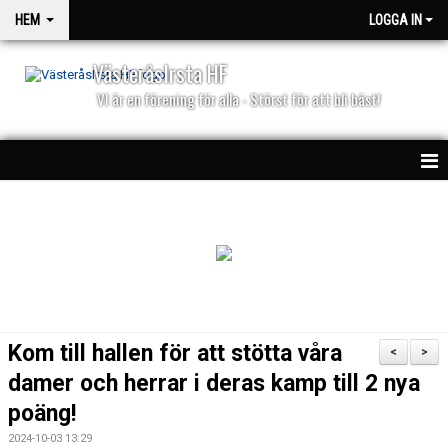
HEM
LOGGA IN
VästeråsIrsta HF
VI är en förening för alla - Störst för att bli bäst!
HEM
NYHETER
PARTNERS
KALENDER
Kom till hallen för att stötta våra
<
>
MATCHER
damer och herrar i deras kamp till 2 nya
poäng!
2024-10-03 13:29