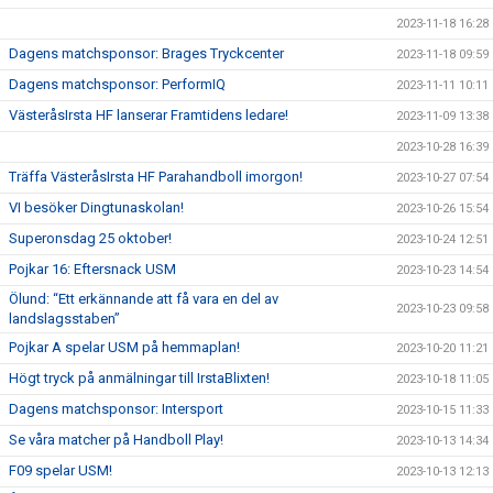
2023-11-18 16:28
Dagens matchsponsor: Brages Tryckcenter
2023-11-18 09:59
Dagens matchsponsor: PerformIQ
2023-11-11 10:11
VästeråsIrsta HF lanserar Framtidens ledare!
2023-11-09 13:38
2023-10-28 16:39
Träffa VästeråsIrsta HF Parahandboll imorgon!
2023-10-27 07:54
VI besöker Dingtunaskolan!
2023-10-26 15:54
Superonsdag 25 oktober!
2023-10-24 12:51
Pojkar 16: Eftersnack USM
2023-10-23 14:54
Ölund: “Ett erkännande att få vara en del av
2023-10-23 09:58
landslagsstaben”
Pojkar A spelar USM på hemmaplan!
2023-10-20 11:21
Högt tryck på anmälningar till IrstaBlixten!
2023-10-18 11:05
Dagens matchsponsor: Intersport
2023-10-15 11:33
Se våra matcher på Handboll Play!
2023-10-13 14:34
F09 spelar USM!
2023-10-13 12:13