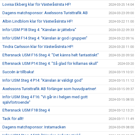
Lovisa Ekberg klar för VästeråsIrsta HF!
2024-03-25 14:04
Dagens matchsponsor: Axelssons Turisttrafik AB
2024-03-23 09:00
Albin Lindblom klar för VästeråsIrsta HF!
2024-03-22 11:00
Inför USM P18 Steg 4: "Känslan är jättebra"
2024-03-22 09:33
Inför USM F14 Steg 4: "Känslan är god i gruppen"
2024-03-22 09:16
Tindra Carlsson klar för VästeråsIrsta HF!
2024-03-20 11:00
Eftersnack USM F16 Steg 4: "Det känns helt fantastiskt"
2024-03-20 09:50
Eftersnack USM P14 Steg 4: "Så glad för killarnas skull"
2024-03-20
Succén är tillbaka!
2024-03-19 10:51
Inför USM Steg 4 P14: "Känslan är väldigt god"
2024-03-15 11:12
Axelssons Turisttrafik AB förlänger som huvudpartner!
2024-03-15 09:37
Inför USM Steg 4 F16: "Vi går in i helgen med gott
2024-03-15 08:55
självförtroende"
Eftersnack USM F18 Steg 4
2024-03-12 13:21
Tack för allt!
2024-03-11 11:49
Dagens matchsponsor: Irstamacken
2024-03-09 08:00