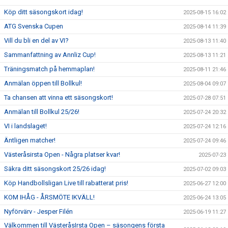
Köp ditt säsongskort idag!
2025-08-15 16:02
ATG Svenska Cupen
2025-08-14 11:39
Vill du bli en del av VI?
2025-08-13 11:40
Sammanfattning av Annliz Cup!
2025-08-13 11:21
Träningsmatch på hemmaplan!
2025-08-11 21:46
Anmälan öppen till Bollkul!
2025-08-04 09:07
Ta chansen att vinna ett säsongskort!
2025-07-28 07:51
Anmälan till Bollkul 25/26!
2025-07-24 20:32
VI i landslaget!
2025-07-24 12:16
Äntligen matcher!
2025-07-24 09:46
Västeråsirsta Open - Några platser kvar!
2025-07-23
Säkra ditt säsongskort 25/26 idag!
2025-07-02 09:03
Köp Handbollsligan Live till rabatterat pris!
2025-06-27 12:00
KOM IHÅG - ÅRSMÖTE IKVÄLL!
2025-06-24 13:05
Nyförvärv - Jesper Filén
2025-06-19 11:27
Välkommen till VästeråsIrsta Open – säsongens första