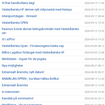
VI firar handbollens dag!
2024-09-19 11:44
Västeråsirsta HF skriver nytt miljonavtal med Kempa
2024-09-18 14:12
Intersportdagen - Vinnare!
2024-09-17 08:44
Västeråsirsta OPEN
2024-09-12 19:29
Rasmus Solver skriver lärlingskontrakt med VästeråsIrsta
2024-09-12 19:25
HF!
VI i siffror
2024-09-10 14:25
VästeråsIrsta Open - Försäsongens bästa cup
2024-09-06 08:12
Måns Lagelius förlänger med VästeråsIrsta HF
2024-09-03 12:58
Miniblixten - Cupen för de yngsta
2024-09-03 09:54
Nya möjligheter
2024-08-27 08:11
Extrainsatt årsmöte, nytt datum!
2024-08-20 08:21
ANMÄLAN ÖPPEN - Ica Maxi Hällas Bollkul
2024-08-19 12:30
Extrainsatt årsmöte
2024-08-12 14:49
In memoriam
2024-07-04 14:49
Kansliet på sommarlov!
2024-06-26 23:11
MiniBlixten - VIs nya turnering!