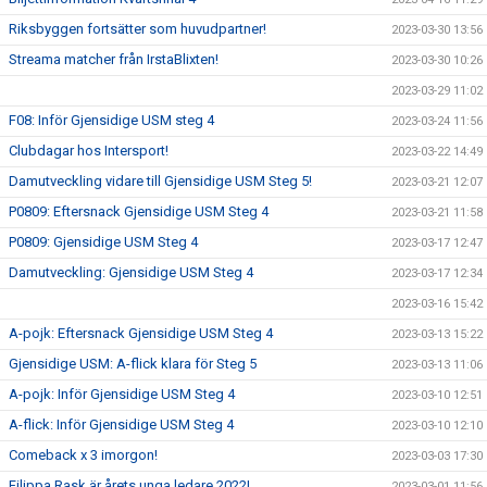
Riksbyggen fortsätter som huvudpartner!
2023-03-30 13:56
Streama matcher från IrstaBlixten!
2023-03-30 10:26
2023-03-29 11:02
F08: Inför Gjensidige USM steg 4
2023-03-24 11:56
Clubdagar hos Intersport!
2023-03-22 14:49
Damutveckling vidare till Gjensidige USM Steg 5!
2023-03-21 12:07
P0809: Eftersnack Gjensidige USM Steg 4
2023-03-21 11:58
P0809: Gjensidige USM Steg 4
2023-03-17 12:47
Damutveckling: Gjensidige USM Steg 4
2023-03-17 12:34
2023-03-16 15:42
A-pojk: Eftersnack Gjensidige USM Steg 4
2023-03-13 15:22
Gjensidige USM: A-flick klara för Steg 5
2023-03-13 11:06
A-pojk: Inför Gjensidige USM Steg 4
2023-03-10 12:51
A-flick: Inför Gjensidige USM Steg 4
2023-03-10 12:10
Comeback x 3 imorgon!
2023-03-03 17:30
Filippa Rask är årets unga ledare 2022!
2023-03-01 11:56