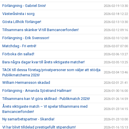
Förlängning - Gabriel Snis!
2026-02-19 13:30
VästeråsIrsta i sorg
2026-02-18 12:22
Gösta Lillhök förlänger!
2026-02-13 13:30
Tillsammans skänker VI till Barncancerfonden!
2026-02-12 09:16
Förlängning - Erik Svensson!
2026-02-10 12:00
Matchdag - Fri entré!
2026-02-07 07:00
Förboka din sallad!
2026-02-06 13:27
Bara några dagar kvar till årets viktigaste matcher!
2026-02-05 13:25
TACK till dessa företag/privatpersoner som väljer att stödja
2026-02-04 13:46
Publikmatcherna 2026!
William Hermansson skadad
2026-02-01 21:41
Förlängning - Amanda Sjöstrand Hallman!
2026-01-30 16:00
Tillsammans kan VI göra skillnad - Publikmatch 2026!
2026-01-26 14:59
Årets viktigaste match – VI spelar tillsammans med
2026-01-23 14:15
Barncancerfonden!
Ny samarbetspartner - Skandia!
2026-01-23 10:00
VI har blivit tilldelad prestigefullt stipendium!
2026-01-16 15:13