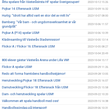
Åtta spelare från VästeråsIrsta HF spelar Sverigecupen!
2023-10-12 15:26
Pojkar 14: Eftersnack USM
2023-10-09 16:32
Hurtig: "Idrott har alltid varit en stor del av mitt liv"
2023-10-07 08:00
Bamberg: "Vår barn - och ungdomsverksamhet är vår
2023-10-06 11:57
grundplåt"
Pojkar A (P14) spelar USM!
2023-10-06 10:39
Klädinsamling till Västerås Stadsmission!
2023-10-05 13:14
Flickor A / Flickor 16: Eftersnack USM
2023-10-05 08:27
2023-10-04 20:49
800 elever gästar Västerås Arena under Lilla VM!
2023-10-04 15:17
Flickor A spelar USM!
2023-09-29 11:26
Redo att forma framtidens handbollsstjärnor!
2023-09-28 13:05
Herrutveckling/Pojkar 18: Eftersnack USM
2023-09-25 16:07
Damutveckling/Flickor 18: Eftersnack från USM
2023-09-25 15:58
Dam- och herrutveckling spelar USM!
2023-09-22 10:20
Välkommen att spela handboll med oss!
2023-09-15 14:38
Handbollssöndag på Intersport!
2023-09-06 10:31