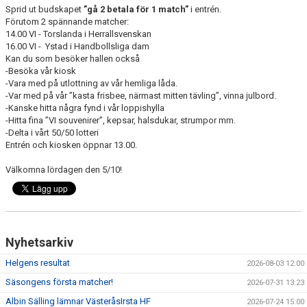
Sprid ut budskapet
”gå 2 betala för 1 match”
i entrén.
Förutom 2 spännande matcher:
14.00 VI - Torslanda i Herrallsvenskan
16.00 VI - Ystad i Handbollsliga dam
Kan du som besöker hallen också
-Besöka vår kiosk
-Vara med på utlottning av vår hemliga låda.
-Var med på vår ”kasta frisbee, närmast mitten tävling”, vinna julbord.
-Kanske hitta några fynd i vår loppishylla
-Hitta fina ”VI souvenirer”, kepsar, halsdukar, strumpor mm.
-Delta i vårt 50/50 lotteri
Entrén och kiosken öppnar 13.00.
Välkomna lördagen den 5/10!
Nyhetsarkiv
Helgens resultat
2026-08-03 12:00
Säsongens första matcher!
2026-07-31 13:23
Albin Sälling lämnar VästeråsIrsta HF
2026-07-24 15:00