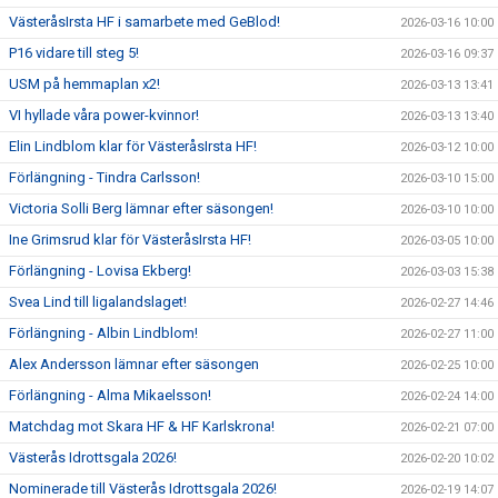
VästeråsIrsta HF i samarbete med GeBlod!
2026-03-16 10:00
P16 vidare till steg 5!
2026-03-16 09:37
USM på hemmaplan x2!
2026-03-13 13:41
VI hyllade våra power-kvinnor!
2026-03-13 13:40
Elin Lindblom klar för VästeråsIrsta HF!
2026-03-12 10:00
Förlängning - Tindra Carlsson!
2026-03-10 15:00
Victoria Solli Berg lämnar efter säsongen!
2026-03-10 10:00
Ine Grimsrud klar för VästeråsIrsta HF!
2026-03-05 10:00
Förlängning - Lovisa Ekberg!
2026-03-03 15:38
Svea Lind till ligalandslaget!
2026-02-27 14:46
Förlängning - Albin Lindblom!
2026-02-27 11:00
Alex Andersson lämnar efter säsongen
2026-02-25 10:00
Förlängning - Alma Mikaelsson!
2026-02-24 14:00
Matchdag mot Skara HF & HF Karlskrona!
2026-02-21 07:00
Västerås Idrottsgala 2026!
2026-02-20 10:02
Nominerade till Västerås Idrottsgala 2026!
2026-02-19 14:07