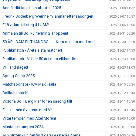
Anmäl ditt lag till Irstablixten 2025
2025-01-08 11:32
Fredrik Söderberg Wernheim lämnar efter säsongen
2025-01-07 10:37
F18 vidare till steg 4 i USM!
2025-01-06 10:06
Anmälan till Bollkul termin 2 är öppen!
2024-12-31 08:20
50 ÅR I DAM ELITHANDBOLL - Kom och fira med oss!
2024-12-30 09:20
Publikmatch - Årets sista matcher!
2024-12-27 14:33
Publikmatch - VI firar 50 år i dam elithandboll!
2024-12-23 16:00
VI i landslaget!
2024-12-23 11:03
Spring Camp 2025!
2024-12-17 09:00
Matchsponsor - ICA Maxi Hälla
2024-12-15 08:34
Bollkulsmatch!
2024-12-12 10:44
Victoria Solli Berg klar för en säsong till!
2024-12-11 10:30
Elias Ihrsén överrens med VI!
2024-12-10 10:45
VI tar tempen med Axel Morén!
2024-12-05 13:00
Mustaschkampen 2024!
2024-12-01 09:00
Miniblixten - En fartfylld dag i Västerås Arena!
2024-11-25 09:26