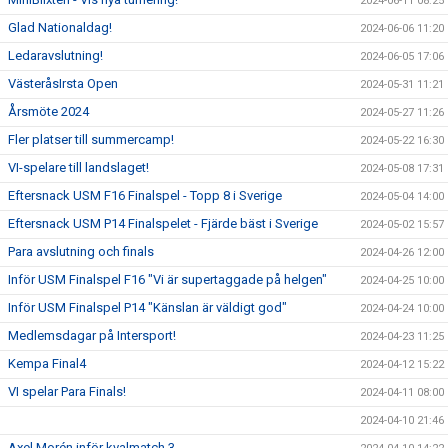
2024-06-11 08:25
Glad Nationaldag!
2024-06-06 11:20
Ledaravslutning!
2024-06-05 17:06
VästeråsIrsta Open
2024-05-31 11:21
Årsmöte 2024
2024-05-27 11:26
Fler platser till summercamp!
2024-05-22 16:30
VI-spelare till landslaget!
2024-05-08 17:31
Eftersnack USM F16 Finalspel - Topp 8 i Sverige
2024-05-04 14:00
Eftersnack USM P14 Finalspelet - Fjärde bäst i Sverige
2024-05-02 15:57
Para avslutning och finals
2024-04-26 12:00
Inför USM Finalspel F16 "Vi är supertaggade på helgen"
2024-04-25 10:00
Inför USM Finalspel P14 "Känslan är väldigt god"
2024-04-24 10:00
Medlemsdagar på Intersport!
2024-04-23 11:25
Kempa Final4
2024-04-12 15:22
VI spelar Para Finals!
2024-04-11 08:00
2024-04-10 21:46
Axel Morén inför kvalmatch 3