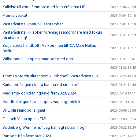
Kallelse till extra årsmöte med VästeråsIrsta HF
2023-09-04 20:38
Premiärvecka!
2023-09-04 10:10
VästeråsIrsta Open 2-3 september
2023-09-01 13:10
VästeråsIrsta HF söker föreningssamordnare med fokus
2023-08-31 15:29
på utveckling!
Börja spela handboll - Välkommen till ICA Maxi Hällas
2023-08-31 13:27
Bollkul!
Välkommen att spela handboll med oss!
2023-08-31 08:41
2023-08-26 16:45
Thomas Morén slutar som klubbchef i VästeråsIrsta HF
2023-08-25 14:13
Karlsson: "Ingen ska få hamna vid sidan av"
2023-08-24 10:30
Medlems- och träningsavgifter 2023/2024
2023-08-18 14:11
Handbollsligan Live - upplev varje ögonblick
2023-08-10 12:01
SHE blir Handbollsligan!
2023-08-08 08:08
Ella och Vilma spelar EM!
2023-07-03 09:24
Söderberg Wernheim: "Jag har lagt ribban högt"
2023-06-22 11:29
Rapport från årsmötet 2023
2023-06-21 12:37