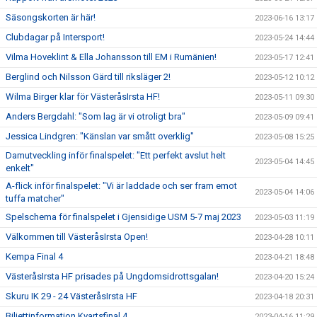
Säsongskorten är här!
2023-06-16 13:17
Clubdagar på Intersport!
2023-05-24 14:44
Vilma Hoveklint & Ella Johansson till EM i Rumänien!
2023-05-17 12:41
Berglind och Nilsson Gärd till riksläger 2!
2023-05-12 10:12
Wilma Birger klar för VästeråsIrsta HF!
2023-05-11 09:30
Anders Bergdahl: "Som lag är vi otroligt bra"
2023-05-09 09:41
Jessica Lindgren: "Känslan var smått overklig"
2023-05-08 15:25
Damutveckling inför finalspelet: "Ett perfekt avslut helt
2023-05-04 14:45
enkelt"
A-flick inför finalspelet: "Vi är laddade och ser fram emot
2023-05-04 14:06
tuffa matcher"
Spelschema för finalspelet i Gjensidige USM 5-7 maj 2023
2023-05-03 11:19
Välkommen till VästeråsIrsta Open!
2023-04-28 10:11
Kempa Final 4
2023-04-21 18:48
VästeråsIrsta HF prisades på Ungdomsidrottsgalan!
2023-04-20 15:24
Skuru IK 29 - 24 VästeråsIrsta HF
2023-04-18 20:31
Biljettinformation Kvartsfinal 4
2023-04-16 11:29