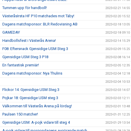
Tummen upp för handboll!
2023-02-21 14:55
VästeråsIrsta HF P10 matchades mot Täby!
2023-02-20 15:52
Dagens matchsponsor: BLR Redovisning AB
2023-02-18 13:05
GAMEDAY
2023-02-18 09:10
Handbollsfest i Västerås Arena!
2023-02-14 15:29
F08: Eftersnack Gjensidige USM Steg 3
2023-02-09 15:25
Gjensidige USM Steg 3 P18
2023-02-08 16:14
En fantastisk premiär!
2023-02-05 12:35
Dagens matchsponsor: Nya Thulins
2023-02-04 12:18
2023-02-04 10:53
Flickor 14: Gjensidige USM Steg 3
2023-02-03 14:07
Pojkar 18: Gjensidige USM steg 3
2023-02-03 12:11
Välkommen till Västerås Arena på lördag!
2023-02-01 13:48
Paulsen 150 matcher!
2023-01-31 12:25
Gjensidige USM: A-pojk vidare till steg 4
2023-01-29 13:54
A-pojk vidare till morgondagens avgörande match
2023-01-28 19:29