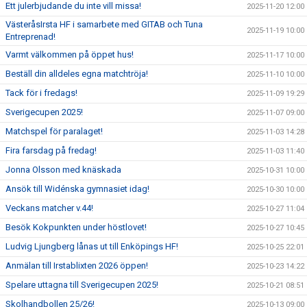
Ett julerbjudande du inte vill missa!
2025-11-20 12:00
VästeråsIrsta HF i samarbete med GITAB och Tuna
2025-11-19 10:00
Entreprenad!
Varmt välkommen på öppet hus!
2025-11-17 10:00
Beställ din alldeles egna matchtröja!
2025-11-10 10:00
Tack för i fredags!
2025-11-09 19:29
Sverigecupen 2025!
2025-11-07 09:00
Matchspel för paralaget!
2025-11-03 14:28
Fira farsdag på fredag!
2025-11-03 11:40
Jonna Olsson med knäskada
2025-10-31 10:00
Ansök till Widénska gymnasiet idag!
2025-10-30 10:00
Veckans matcher v.44!
2025-10-27 11:04
Besök Kokpunkten under höstlovet!
2025-10-27 10:45
Ludvig Ljungberg lånas ut till Enköpings HF!
2025-10-25 22:01
Anmälan till Irstablixten 2026 öppen!
2025-10-23 14:22
Spelare uttagna till Sverigecupen 2025!
2025-10-21 08:51
Skolhandbollen 25/26!
2025-10-13 09:00