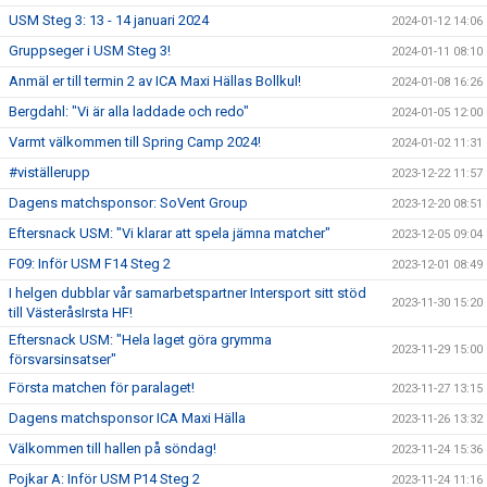
USM Steg 3: 13 - 14 januari 2024
2024-01-12 14:06
Gruppseger i USM Steg 3!
2024-01-11 08:10
Anmäl er till termin 2 av ICA Maxi Hällas Bollkul!
2024-01-08 16:26
Bergdahl: "Vi är alla laddade och redo"
2024-01-05 12:00
Varmt välkommen till Spring Camp 2024!
2024-01-02 11:31
#viställerupp
2023-12-22 11:57
Dagens matchsponsor: SoVent Group
2023-12-20 08:51
Eftersnack USM: "Vi klarar att spela jämna matcher"
2023-12-05 09:04
F09: Inför USM F14 Steg 2
2023-12-01 08:49
I helgen dubblar vår samarbetspartner Intersport sitt stöd
2023-11-30 15:20
till VästeråsIrsta HF!
Eftersnack USM: "Hela laget göra grymma
2023-11-29 15:00
försvarsinsatser"
Första matchen för paralaget!
2023-11-27 13:15
Dagens matchsponsor ICA Maxi Hälla
2023-11-26 13:32
Välkommen till hallen på söndag!
2023-11-24 15:36
Pojkar A: Inför USM P14 Steg 2
2023-11-24 11:16