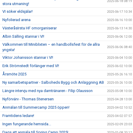
2025-06-18 08:19
stora utmaning!
VI söker eldsjälar!
2025-06-17 10:34
Nyfolierad arena
2025-06-16 10:00
VästeråsIrsta HF omorganiserar
2025-06-13 14:30
Albin Sälling stannar i VI!
2025-06-06 12:00
Välkommen till Miniblixten – en handbollsfest för de allra
2025-06-06 08:40
yngsta!
Viktor Johansson stannar i VI!
2025-06-04 10:00
Erik Strömstedt förlänger med VI!
2025-06-02 10:00
Årsmöte 2025
2025-05-26 16:10
Ny samarbetspartner - Salboheds Bygg och Anläggning AB
2025-05-26 10:00
Längre intervju med nya damtränaren - Filip Olausson
2025-05-08 10:00
Nyförvärv - Thomas Stenersen
2025-04-28 13:00
Anmälan till Summercamp 2025 öppen!
2025-04-02 10:52
Framtidens ledare!
2025-04-02 07:57
Ingen fungerande hemsida...
2025-02-09 23:03
Dags att anmäla till Spring Camp 2025!
2025-01-08 20:17