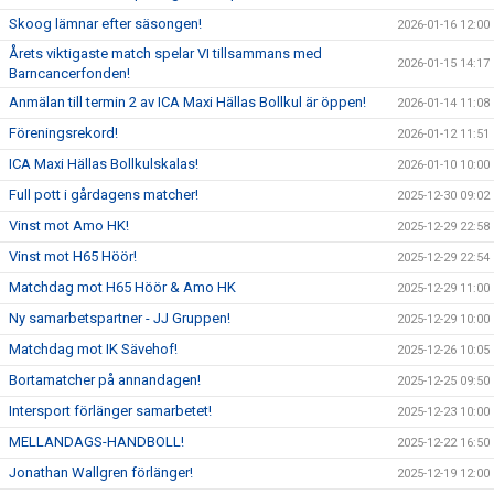
Skoog lämnar efter säsongen!
2026-01-16 12:00
Årets viktigaste match spelar VI tillsammans med
2026-01-15 14:17
Barncancerfonden!
Anmälan till termin 2 av ICA Maxi Hällas Bollkul är öppen!
2026-01-14 11:08
Föreningsrekord!
2026-01-12 11:51
ICA Maxi Hällas Bollkulskalas!
2026-01-10 10:00
Full pott i gårdagens matcher!
2025-12-30 09:02
Vinst mot Amo HK!
2025-12-29 22:58
Vinst mot H65 Höör!
2025-12-29 22:54
Matchdag mot H65 Höör & Amo HK
2025-12-29 11:00
Ny samarbetspartner - JJ Gruppen!
2025-12-29 10:00
Matchdag mot IK Sävehof!
2025-12-26 10:05
Bortamatcher på annandagen!
2025-12-25 09:50
Intersport förlänger samarbetet!
2025-12-23 10:00
MELLANDAGS-HANDBOLL!
2025-12-22 16:50
Jonathan Wallgren förlänger!
2025-12-19 12:00