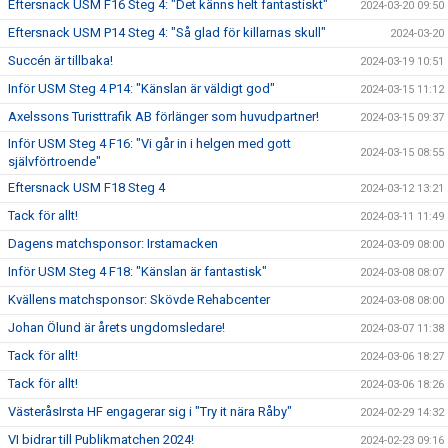
Eftersnack USM F16 Steg 4: "Det känns helt fantastiskt"
2024-03-20 09:50
Eftersnack USM P14 Steg 4: "Så glad för killarnas skull"
2024-03-20
Succén är tillbaka!
2024-03-19 10:51
Inför USM Steg 4 P14: "Känslan är väldigt god"
2024-03-15 11:12
Axelssons Turisttrafik AB förlänger som huvudpartner!
2024-03-15 09:37
Inför USM Steg 4 F16: "Vi går in i helgen med gott
2024-03-15 08:55
självförtroende"
Eftersnack USM F18 Steg 4
2024-03-12 13:21
Tack för allt!
2024-03-11 11:49
Dagens matchsponsor: Irstamacken
2024-03-09 08:00
Inför USM Steg 4 F18: "Känslan är fantastisk"
2024-03-08 08:07
Kvällens matchsponsor: Skövde Rehabcenter
2024-03-08 08:00
Johan Ölund är årets ungdomsledare!
2024-03-07 11:38
Tack för allt!
2024-03-06 18:27
Tack för allt!
2024-03-06 18:26
VästeråsIrsta HF engagerar sig i "Try it nära Råby"
2024-02-29 14:32
VI bidrar till Publikmatchen 2024!
2024-02-23 09:16