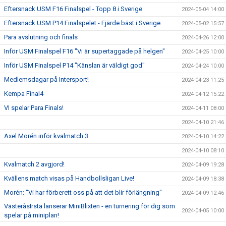
Eftersnack USM F16 Finalspel - Topp 8 i Sverige
2024-05-04 14:00
Eftersnack USM P14 Finalspelet - Fjärde bäst i Sverige
2024-05-02 15:57
Para avslutning och finals
2024-04-26 12:00
Inför USM Finalspel F16 "Vi är supertaggade på helgen"
2024-04-25 10:00
Inför USM Finalspel P14 "Känslan är väldigt god"
2024-04-24 10:00
Medlemsdagar på Intersport!
2024-04-23 11:25
Kempa Final4
2024-04-12 15:22
VI spelar Para Finals!
2024-04-11 08:00
2024-04-10 21:46
Axel Morén inför kvalmatch 3
2024-04-10 14:22
2024-04-10 08:10
Kvalmatch 2 avgjord!
2024-04-09 19:28
Kvällens match visas på Handbollsligan Live!
2024-04-09 18:38
Morén: "Vi har förberett oss på att det blir förlängning"
2024-04-09 12:46
VästeråsIrsta lanserar MiniBlixten - en turnering för dig som
2024-04-05 10:00
spelar på miniplan!