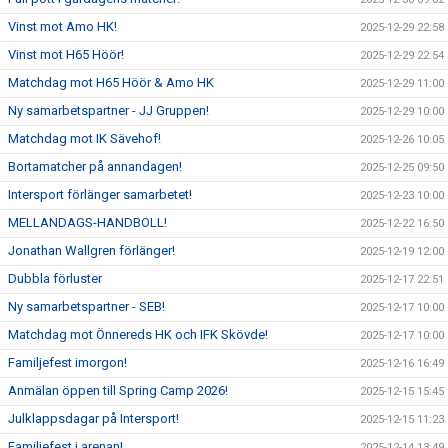
Vinst mot Amo HK!
2025-12-29 22:58
Vinst mot H65 Höör!
2025-12-29 22:54
Matchdag mot H65 Höör & Amo HK
2025-12-29 11:00
Ny samarbetspartner - JJ Gruppen!
2025-12-29 10:00
Matchdag mot IK Sävehof!
2025-12-26 10:05
Bortamatcher på annandagen!
2025-12-25 09:50
Intersport förlänger samarbetet!
2025-12-23 10:00
MELLANDAGS-HANDBOLL!
2025-12-22 16:50
Jonathan Wallgren förlänger!
2025-12-19 12:00
Dubbla förluster
2025-12-17 22:51
Ny samarbetspartner - SEB!
2025-12-17 10:00
Matchdag mot Önnereds HK och IFK Skövde!
2025-12-17 10:00
Familjefest imorgon!
2025-12-16 16:49
Anmälan öppen till Spring Camp 2026!
2025-12-15 15:45
Julklappsdagar på Intersport!
2025-12-15 11:23
Familjefest i arenan!
2025-12-14 13:49