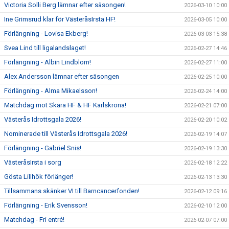
Victoria Solli Berg lämnar efter säsongen!
2026-03-10 10:00
Ine Grimsrud klar för VästeråsIrsta HF!
2026-03-05 10:00
Förlängning - Lovisa Ekberg!
2026-03-03 15:38
Svea Lind till ligalandslaget!
2026-02-27 14:46
Förlängning - Albin Lindblom!
2026-02-27 11:00
Alex Andersson lämnar efter säsongen
2026-02-25 10:00
Förlängning - Alma Mikaelsson!
2026-02-24 14:00
Matchdag mot Skara HF & HF Karlskrona!
2026-02-21 07:00
Västerås Idrottsgala 2026!
2026-02-20 10:02
Nominerade till Västerås Idrottsgala 2026!
2026-02-19 14:07
Förlängning - Gabriel Snis!
2026-02-19 13:30
VästeråsIrsta i sorg
2026-02-18 12:22
Gösta Lillhök förlänger!
2026-02-13 13:30
Tillsammans skänker VI till Barncancerfonden!
2026-02-12 09:16
Förlängning - Erik Svensson!
2026-02-10 12:00
Matchdag - Fri entré!
2026-02-07 07:00