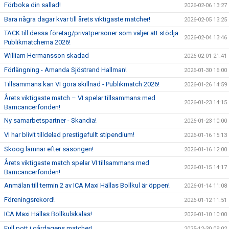
Förboka din sallad!
2026-02-06 13:27
Bara några dagar kvar till årets viktigaste matcher!
2026-02-05 13:25
TACK till dessa företag/privatpersoner som väljer att stödja
2026-02-04 13:46
Publikmatcherna 2026!
William Hermansson skadad
2026-02-01 21:41
Förlängning - Amanda Sjöstrand Hallman!
2026-01-30 16:00
Tillsammans kan VI göra skillnad - Publikmatch 2026!
2026-01-26 14:59
Årets viktigaste match – VI spelar tillsammans med
2026-01-23 14:15
Barncancerfonden!
Ny samarbetspartner - Skandia!
2026-01-23 10:00
VI har blivit tilldelad prestigefullt stipendium!
2026-01-16 15:13
Skoog lämnar efter säsongen!
2026-01-16 12:00
Årets viktigaste match spelar VI tillsammans med
2026-01-15 14:17
Barncancerfonden!
Anmälan till termin 2 av ICA Maxi Hällas Bollkul är öppen!
2026-01-14 11:08
Föreningsrekord!
2026-01-12 11:51
ICA Maxi Hällas Bollkulskalas!
2026-01-10 10:00
Full pott i gårdagens matcher!
2025-12-30 09:02