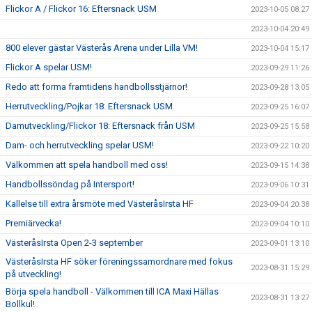
Flickor A / Flickor 16: Eftersnack USM
2023-10-05 08:27
2023-10-04 20:49
800 elever gästar Västerås Arena under Lilla VM!
2023-10-04 15:17
Flickor A spelar USM!
2023-09-29 11:26
Redo att forma framtidens handbollsstjärnor!
2023-09-28 13:05
Herrutveckling/Pojkar 18: Eftersnack USM
2023-09-25 16:07
Damutveckling/Flickor 18: Eftersnack från USM
2023-09-25 15:58
Dam- och herrutveckling spelar USM!
2023-09-22 10:20
Välkommen att spela handboll med oss!
2023-09-15 14:38
Handbollssöndag på Intersport!
2023-09-06 10:31
Kallelse till extra årsmöte med VästeråsIrsta HF
2023-09-04 20:38
Premiärvecka!
2023-09-04 10:10
VästeråsIrsta Open 2-3 september
2023-09-01 13:10
VästeråsIrsta HF söker föreningssamordnare med fokus
2023-08-31 15:29
på utveckling!
Börja spela handboll - Välkommen till ICA Maxi Hällas
2023-08-31 13:27
Bollkul!