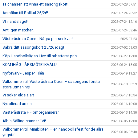
Ta chansen att vinna ett säsongskort!
2025-07-28 07:51
Anmälan till Bollkul 25/26!
2025-07-24 20:32
VI i landslaget!
2025-07-24 12:16
Äntligen matcher!
2025-07-24 09:46
Västeråsirsta Open - Några platser kvar!
2025-07-23
Säkra ditt säsongskort 25/26 idag!
2025-07-02 09:03
Köp Handbollsligan Live till rabatterat pris!
2025-06-27 12:00
KOM IHÅG - ÅRSMÖTE IKVÄLL!
2025-06-24 13:05
Nyförvärv - Jesper Filén
2025-06-19 11:27
Välkommen till VästeråsIrsta Open – säsongens första
2025-06-18 08:19
stora utmaning!
VI söker eldsjälar!
2025-06-17 10:34
Nyfolierad arena
2025-06-16 10:00
VästeråsIrsta HF omorganiserar
2025-06-13 14:30
Albin Sälling stannar i VI!
2025-06-06 12:00
Välkommen till Miniblixten – en handbollsfest för de allra
2025-06-06 08:40
yngsta!