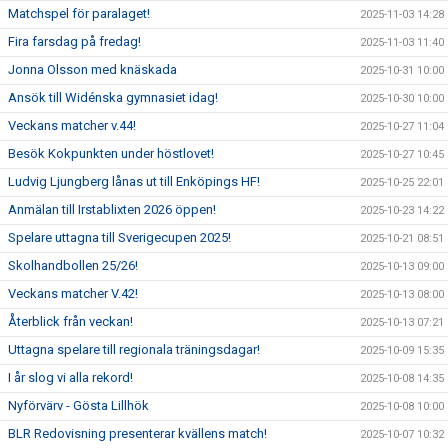
Matchspel för paralaget!
2025-11-03 14:28
Fira farsdag på fredag!
2025-11-03 11:40
Jonna Olsson med knäskada
2025-10-31 10:00
Ansök till Widénska gymnasiet idag!
2025-10-30 10:00
Veckans matcher v.44!
2025-10-27 11:04
Besök Kokpunkten under höstlovet!
2025-10-27 10:45
Ludvig Ljungberg lånas ut till Enköpings HF!
2025-10-25 22:01
Anmälan till Irstablixten 2026 öppen!
2025-10-23 14:22
Spelare uttagna till Sverigecupen 2025!
2025-10-21 08:51
Skolhandbollen 25/26!
2025-10-13 09:00
Veckans matcher V.42!
2025-10-13 08:00
Återblick från veckan!
2025-10-13 07:21
Uttagna spelare till regionala träningsdagar!
2025-10-09 15:35
I år slog vi alla rekord!
2025-10-08 14:35
Nyförvärv - Gösta Lillhök
2025-10-08 10:00
BLR Redovisning presenterar kvällens match!
2025-10-07 10:32