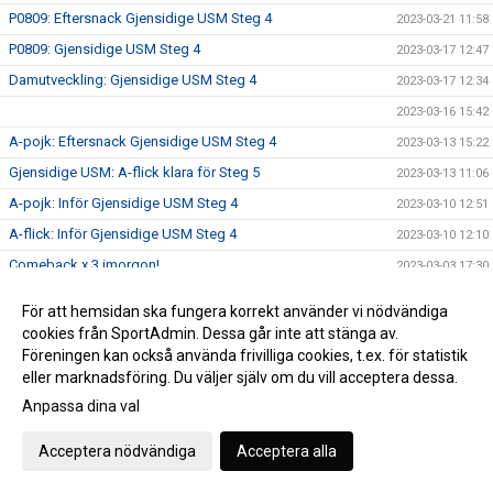
P0809: Eftersnack Gjensidige USM Steg 4
2023-03-21 11:58
P0809: Gjensidige USM Steg 4
2023-03-17 12:47
Damutveckling: Gjensidige USM Steg 4
2023-03-17 12:34
2023-03-16 15:42
A-pojk: Eftersnack Gjensidige USM Steg 4
2023-03-13 15:22
Gjensidige USM: A-flick klara för Steg 5
2023-03-13 11:06
A-pojk: Inför Gjensidige USM Steg 4
2023-03-10 12:51
A-flick: Inför Gjensidige USM Steg 4
2023-03-10 12:10
Comeback x 3 imorgon!
2023-03-03 17:30
Filippa Rask är årets unga ledare 2022!
2023-03-01 11:56
För att hemsidan ska fungera korrekt använder vi nödvändiga
Tummen upp för handboll!
2023-02-21 14:55
cookies från SportAdmin. Dessa går inte att stänga av.
Föreningen kan också använda frivilliga cookies, t.ex. för statistik
VästeråsIrsta HF P10 matchades mot Täby!
2023-02-20 15:52
eller marknadsföring. Du väljer själv om du vill acceptera dessa.
Dagens matchsponsor: BLR Redovisning AB
2023-02-18 13:05
Anpassa dina val
GAMEDAY
2023-02-18 09:10
Handbollsfest i Västerås Arena!
Acceptera nödvändiga
Acceptera alla
2023-02-14 15:29
F08: Eftersnack Gjensidige USM Steg 3
2023-02-09 15:25