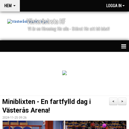
HEM
LOGGA IN
VästeråsIrsta HF
VI är en förening för alla - Störst för att bli bäst!
HEM
NYHETER
PARTNERS
KALENDER
Miniblixten - En fartfylld dag i
<
>
MATCHER
Västerås Arena!
2024-11-25 09:26