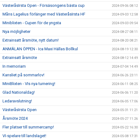
VästeråsIrsta Open - Försäsongens bästa cup
2024-09-06 08:12
Måns Lagelius förlänger med VästeråsIrsta HF
2024-09-03 12:58
Miniblixten - Cupen för de yngsta
2024-09-03 09:54
Nya möjligheter
2024-08-27 08:11
Extrainsatt årsmöte, nytt datum!
2024-08-20 08:21
ANMÄLAN ÖPPEN - Ica Maxi Hällas Bollkul
2024-08-19 12:30
Extrainsatt årsmöte
2024-08-12 14:49
In memoriam
2024-07-04 14:49
Kansliet på sommarlov!
2024-06-26 23:11
MiniBlixten - VIs nya turnering!
2024-06-11 08:25
Glad Nationaldag!
2024-06-06 11:20
Ledaravslutning!
2024-06-05 17:06
VästeråsIrsta Open
2024-05-31 11:21
Årsmöte 2024
2024-05-27 11:26
Fler platser till summercamp!
2024-05-22 16:30
VI-spelare till landslaget!
2024-05-08 17:31