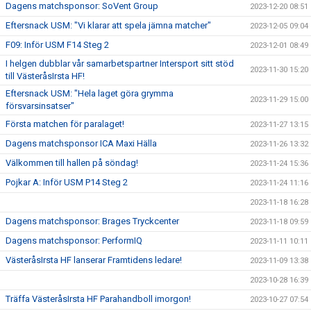
Dagens matchsponsor: SoVent Group
2023-12-20 08:51
Eftersnack USM: "Vi klarar att spela jämna matcher"
2023-12-05 09:04
F09: Inför USM F14 Steg 2
2023-12-01 08:49
I helgen dubblar vår samarbetspartner Intersport sitt stöd
2023-11-30 15:20
till VästeråsIrsta HF!
Eftersnack USM: "Hela laget göra grymma
2023-11-29 15:00
försvarsinsatser"
Första matchen för paralaget!
2023-11-27 13:15
Dagens matchsponsor ICA Maxi Hälla
2023-11-26 13:32
Välkommen till hallen på söndag!
2023-11-24 15:36
Pojkar A: Inför USM P14 Steg 2
2023-11-24 11:16
2023-11-18 16:28
Dagens matchsponsor: Brages Tryckcenter
2023-11-18 09:59
Dagens matchsponsor: PerformIQ
2023-11-11 10:11
VästeråsIrsta HF lanserar Framtidens ledare!
2023-11-09 13:38
2023-10-28 16:39
Träffa VästeråsIrsta HF Parahandboll imorgon!
2023-10-27 07:54