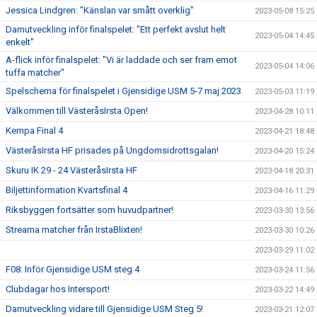
Jessica Lindgren: "Känslan var smått overklig"
2023-05-08 15:25
Damutveckling inför finalspelet: "Ett perfekt avslut helt
2023-05-04 14:45
enkelt"
A-flick inför finalspelet: "Vi är laddade och ser fram emot
2023-05-04 14:06
tuffa matcher"
Spelschema för finalspelet i Gjensidige USM 5-7 maj 2023
2023-05-03 11:19
Välkommen till VästeråsIrsta Open!
2023-04-28 10:11
Kempa Final 4
2023-04-21 18:48
VästeråsIrsta HF prisades på Ungdomsidrottsgalan!
2023-04-20 15:24
Skuru IK 29 - 24 VästeråsIrsta HF
2023-04-18 20:31
Biljettinformation Kvartsfinal 4
2023-04-16 11:29
Riksbyggen fortsätter som huvudpartner!
2023-03-30 13:56
Streama matcher från IrstaBlixten!
2023-03-30 10:26
2023-03-29 11:02
F08: Inför Gjensidige USM steg 4
2023-03-24 11:56
Clubdagar hos Intersport!
2023-03-22 14:49
Damutveckling vidare till Gjensidige USM Steg 5!
2023-03-21 12:07