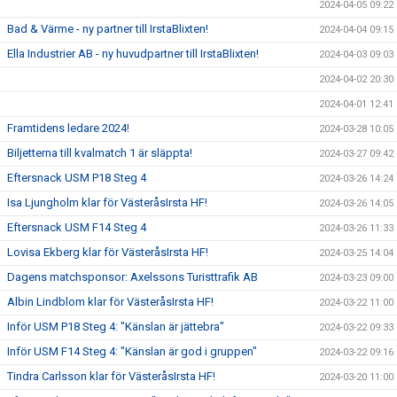
2024-04-05 09:22
Bad & Värme - ny partner till IrstaBlixten!
2024-04-04 09:15
Ella Industrier AB - ny huvudpartner till IrstaBlixten!
2024-04-03 09:03
2024-04-02 20:30
2024-04-01 12:41
Framtidens ledare 2024!
2024-03-28 10:05
Biljetterna till kvalmatch 1 är släppta!
2024-03-27 09:42
Eftersnack USM P18 Steg 4
2024-03-26 14:24
Isa Ljungholm klar för VästeråsIrsta HF!
2024-03-26 14:05
Eftersnack USM F14 Steg 4
2024-03-26 11:33
Lovisa Ekberg klar för VästeråsIrsta HF!
2024-03-25 14:04
Dagens matchsponsor: Axelssons Turisttrafik AB
2024-03-23 09:00
Albin Lindblom klar för VästeråsIrsta HF!
2024-03-22 11:00
Inför USM P18 Steg 4: "Känslan är jättebra"
2024-03-22 09:33
Inför USM F14 Steg 4: "Känslan är god i gruppen"
2024-03-22 09:16
Tindra Carlsson klar för VästeråsIrsta HF!
2024-03-20 11:00