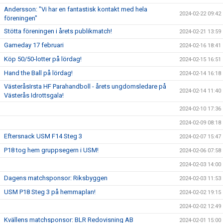
Andersson: "Vi har en fantastisk kontakt med hela
2024-02-22 09:42
föreningen"
Stötta föreningen i årets publikmatch!
2024-02-21 13:59
Gameday 17 februari
2024-02-16 18:41
Köp 50/50-lotter på lördag!
2024-02-15 16:51
Hand the Ball på lördag!
2024-02-14 16:18
VästeråsIrsta HF Parahandboll - årets ungdomsledare på
2024-02-14 11:40
Västerås Idrottsgala!
2024-02-10 17:36
2024-02-09 08:18
Eftersnack USM F14 Steg 3
2024-02-07 15:47
P18 tog hem gruppsegern i USM!
2024-02-06 07:58
2024-02-03 14:00
Dagens matchsponsor: Riksbyggen
2024-02-03 11:53
USM P18 Steg 3 på hemmaplan!
2024-02-02 19:15
2024-02-02 12:49
Kvällens matchsponsor: BLR Redovisning AB
2024-02-01 15:00