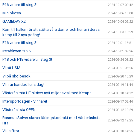
P16 vidare till steg 3!
2024-10-07 09:42
Miniblixten
2024-10-06 10:00
GAMEDAY X2
2024-10-04 09:22
Kom till hallen för att stötta våra damer och herrar i deras
2024-10-03 13:29
kamp till 2 nya poäng!
F16 vidare till steg 3!
2024-10-01 15:51
Irstablixten 2025
2024-10-01 09:26
P18 och F18 vidare till steg 3!
2024-09-24 08:22
VI på USM
2024-09-21 08:26
VI på skolbesök
2024-09-20 10:29
VI firar handbollens dag!
2024-09-19 11:44
Västeråsirsta HF skriver nytt miljonavtal med Kempa
2024-09-18 14:12
Intersportdagen - Vinnare!
2024-09-17 08:44
Västeråsirsta OPEN
2024-09-12 19:29
Rasmus Solver skriver lärlingskontrakt med VästeråsIrsta
2024-09-12 19:25
HF!
VI i siffror
2024-09-10 14:25