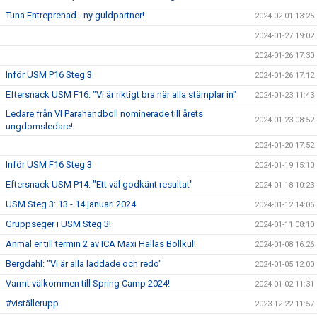
Tuna Entreprenad - ny guldpartner!
2024-02-01 13:25
2024-01-27 19:02
2024-01-26 17:30
Inför USM P16 Steg 3
2024-01-26 17:12
Eftersnack USM F16: "Vi är riktigt bra när alla stämplar in"
2024-01-23 11:43
Ledare från VI Parahandboll nominerade till årets
2024-01-23 08:52
ungdomsledare!
2024-01-20 17:52
Inför USM F16 Steg 3
2024-01-19 15:10
Eftersnack USM P14: "Ett väl godkänt resultat"
2024-01-18 10:23
USM Steg 3: 13 - 14 januari 2024
2024-01-12 14:06
Gruppseger i USM Steg 3!
2024-01-11 08:10
Anmäl er till termin 2 av ICA Maxi Hällas Bollkul!
2024-01-08 16:26
Bergdahl: "Vi är alla laddade och redo"
2024-01-05 12:00
Varmt välkommen till Spring Camp 2024!
2024-01-02 11:31
#viställerupp
2023-12-22 11:57