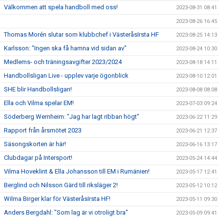
Välkommen att spela handboll med oss!
2023-08-31 08:41
2023-08-26 16:45
Thomas Morén slutar som klubbchef i VästeråsIrsta HF
2023-08-25 14:13
Karlsson: "Ingen ska få hamna vid sidan av"
2023-08-24 10:30
Medlems- och träningsavgifter 2023/2024
2023-08-18 14:11
Handbollsligan Live - upplev varje ögonblick
2023-08-10 12:01
SHE blir Handbollsligan!
2023-08-08 08:08
Ella och Vilma spelar EM!
2023-07-03 09:24
Söderberg Wernheim: "Jag har lagt ribban högt"
2023-06-22 11:29
Rapport från årsmötet 2023
2023-06-21 12:37
Säsongskorten är här!
2023-06-16 13:17
Clubdagar på Intersport!
2023-05-24 14:44
Vilma Hoveklint & Ella Johansson till EM i Rumänien!
2023-05-17 12:41
Berglind och Nilsson Gärd till riksläger 2!
2023-05-12 10:12
Wilma Birger klar för VästeråsIrsta HF!
2023-05-11 09:30
Anders Bergdahl: "Som lag är vi otroligt bra"
2023-05-09 09:41