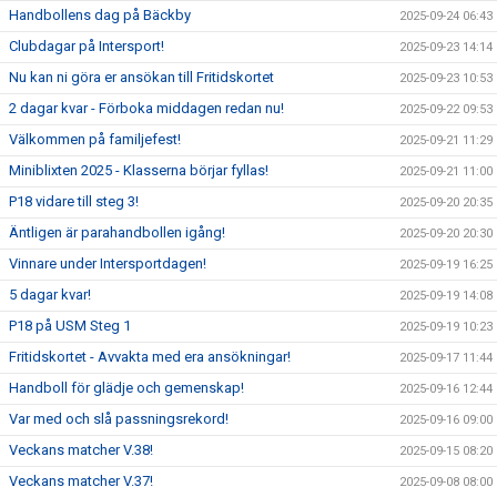
Handbollens dag på Bäckby
2025-09-24 06:43
Clubdagar på Intersport!
2025-09-23 14:14
Nu kan ni göra er ansökan till Fritidskortet
2025-09-23 10:53
2 dagar kvar - Förboka middagen redan nu!
2025-09-22 09:53
Välkommen på familjefest!
2025-09-21 11:29
Miniblixten 2025 - Klasserna börjar fyllas!
2025-09-21 11:00
P18 vidare till steg 3!
2025-09-20 20:35
Äntligen är parahandbollen igång!
2025-09-20 20:30
Vinnare under Intersportdagen!
2025-09-19 16:25
5 dagar kvar!
2025-09-19 14:08
P18 på USM Steg 1
2025-09-19 10:23
Fritidskortet - Avvakta med era ansökningar!
2025-09-17 11:44
Handboll för glädje och gemenskap!
2025-09-16 12:44
Var med och slå passningsrekord!
2025-09-16 09:00
Veckans matcher V.38!
2025-09-15 08:20
Veckans matcher V.37!
2025-09-08 08:00