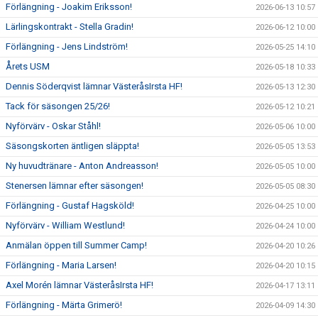
Förlängning - Joakim Eriksson!
2026-06-13 10:57
Lärlingskontrakt - Stella Gradin!
2026-06-12 10:00
Förlängning - Jens Lindström!
2026-05-25 14:10
Årets USM
2026-05-18 10:33
Dennis Söderqvist lämnar VästeråsIrsta HF!
2026-05-13 12:30
Tack för säsongen 25/26!
2026-05-12 10:21
Nyförvärv - Oskar Ståhl!
2026-05-06 10:00
Säsongskorten äntligen släppta!
2026-05-05 13:53
Ny huvudtränare - Anton Andreasson!
2026-05-05 10:00
Stenersen lämnar efter säsongen!
2026-05-05 08:30
Förlängning - Gustaf Hagsköld!
2026-04-25 10:00
Nyförvärv - William Westlund!
2026-04-24 10:00
Anmälan öppen till Summer Camp!
2026-04-20 10:26
Förlängning - Maria Larsen!
2026-04-20 10:15
Axel Morén lämnar VästeråsIrsta HF!
2026-04-17 13:11
Förlängning - Märta Grimerö!
2026-04-09 14:30