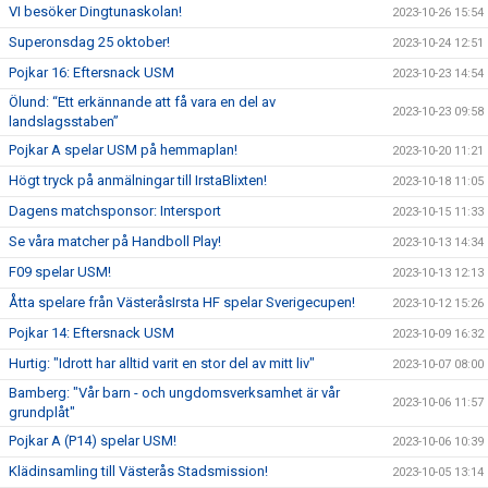
VI besöker Dingtunaskolan!
2023-10-26 15:54
Superonsdag 25 oktober!
2023-10-24 12:51
Pojkar 16: Eftersnack USM
2023-10-23 14:54
Ölund: “Ett erkännande att få vara en del av
2023-10-23 09:58
landslagsstaben”
Pojkar A spelar USM på hemmaplan!
2023-10-20 11:21
Högt tryck på anmälningar till IrstaBlixten!
2023-10-18 11:05
Dagens matchsponsor: Intersport
2023-10-15 11:33
Se våra matcher på Handboll Play!
2023-10-13 14:34
F09 spelar USM!
2023-10-13 12:13
Åtta spelare från VästeråsIrsta HF spelar Sverigecupen!
2023-10-12 15:26
Pojkar 14: Eftersnack USM
2023-10-09 16:32
Hurtig: "Idrott har alltid varit en stor del av mitt liv"
2023-10-07 08:00
Bamberg: "Vår barn - och ungdomsverksamhet är vår
2023-10-06 11:57
grundplåt"
Pojkar A (P14) spelar USM!
2023-10-06 10:39
Klädinsamling till Västerås Stadsmission!
2023-10-05 13:14