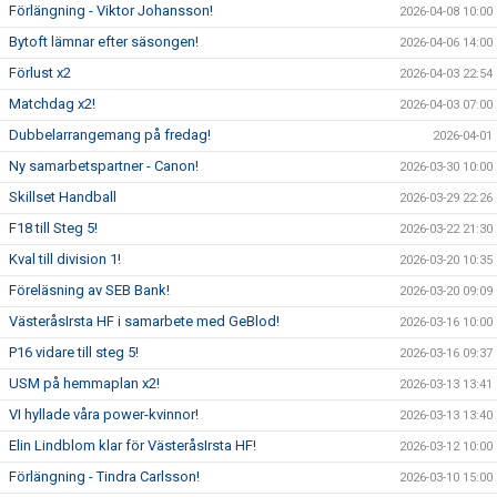
Förlängning - Viktor Johansson!
2026-04-08 10:00
Bytoft lämnar efter säsongen!
2026-04-06 14:00
Förlust x2
2026-04-03 22:54
Matchdag x2!
2026-04-03 07:00
Dubbelarrangemang på fredag!
2026-04-01
Ny samarbetspartner - Canon!
2026-03-30 10:00
Skillset Handball
2026-03-29 22:26
F18 till Steg 5!
2026-03-22 21:30
Kval till division 1!
2026-03-20 10:35
Föreläsning av SEB Bank!
2026-03-20 09:09
VästeråsIrsta HF i samarbete med GeBlod!
2026-03-16 10:00
P16 vidare till steg 5!
2026-03-16 09:37
USM på hemmaplan x2!
2026-03-13 13:41
VI hyllade våra power-kvinnor!
2026-03-13 13:40
Elin Lindblom klar för VästeråsIrsta HF!
2026-03-12 10:00
Förlängning - Tindra Carlsson!
2026-03-10 15:00