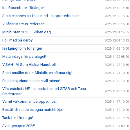
Ida Rosenback förlänger!
2025-12-12 14:10
Sista chansen att följa med i supporterbussen!
2025-12-09 15:06
VI lånar Marcus Pedersen!
2025-12-08 16:00
Miniblixten 2025 – vilken dag!
2025-12-01 14:55
Följ med på derby!
2025-12-01 13:12
Isa Ljungholm förlänger
2025-11-29 10:00
Match-dags för paralaget!
2025-11-29 08:00
VISÄH - VI Som Älskar Handboll
2025-11-27 10:30
Snart smäller det – Miniblixten närmar sig!
2025-11-24 10:00
Ett julerbjudande du inte vill missa!
2025-11-20 12:00
VästeråsIrsta HF i samarbete med GITAB och Tuna
2025-11-19 10:00
Entreprenad!
Varmt välkommen på öppet hus!
2025-11-17 10:00
Beställ din alldeles egna matchtröja!
2025-11-10 10:00
Tack för i fredags!
2025-11-09 19:29
Sverigecupen 2025!
2025-11-07 09:00