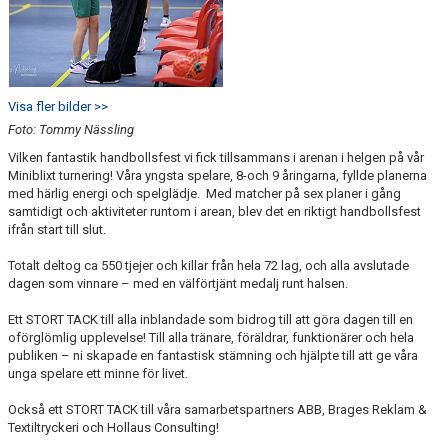
Visa fler bilder >>
Foto: Tommy Nässling
Vilken fantastik handbollsfest vi fick tillsammans i arenan i helgen på vår
Miniblixt turnering! Våra yngsta spelare, 8-och 9 åringarna, fyllde planerna
med härlig energi och spelglädje. Med matcher på sex planer i gång
samtidigt och aktiviteter runtom i arean, blev det en riktigt handbollsfest
ifrån start till slut.
Totalt deltog ca 550 tjejer och killar från hela 72 lag, och alla avslutade
dagen som vinnare – med en välförtjänt medalj runt halsen.
Ett STORT TACK till alla inblandade som bidrog till att göra dagen till en
oförglömlig upplevelse! Till alla tränare, föräldrar, funktionärer och hela
publiken – ni skapade en fantastisk stämning och hjälpte till att ge våra
unga spelare ett minne för livet.
Också ett STORT TACK till våra samarbetspartners ABB, Brages Reklam &
Textiltryckeri och Hollaus Consulting!