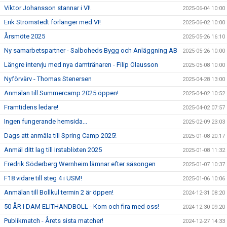
Viktor Johansson stannar i VI!
2025-06-04 10:00
Erik Strömstedt förlänger med VI!
2025-06-02 10:00
Årsmöte 2025
2025-05-26 16:10
Ny samarbetspartner - Salboheds Bygg och Anläggning AB
2025-05-26 10:00
Längre intervju med nya damtränaren - Filip Olausson
2025-05-08 10:00
Nyförvärv - Thomas Stenersen
2025-04-28 13:00
Anmälan till Summercamp 2025 öppen!
2025-04-02 10:52
Framtidens ledare!
2025-04-02 07:57
Ingen fungerande hemsida...
2025-02-09 23:03
Dags att anmäla till Spring Camp 2025!
2025-01-08 20:17
Anmäl ditt lag till Irstablixten 2025
2025-01-08 11:32
Fredrik Söderberg Wernheim lämnar efter säsongen
2025-01-07 10:37
F18 vidare till steg 4 i USM!
2025-01-06 10:06
Anmälan till Bollkul termin 2 är öppen!
2024-12-31 08:20
50 ÅR I DAM ELITHANDBOLL - Kom och fira med oss!
2024-12-30 09:20
Publikmatch - Årets sista matcher!
2024-12-27 14:33