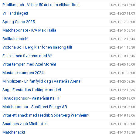
Publikmatch - VI firar 50 år i dam elithandboll!
2024-12-23 16:00
VI i landslaget!
2024-12-23 11:03
Spring Camp 2025!
2024-12-17 09:00
Matchsponsor - ICA Maxi Hälla
2024-12-15 08:34
Bollkulsmatch!
2024-12-12 10:44
Victoria Solli Berg klar för en säsong till!
2024-12-11 10:30
Elias Ihrsén överrens med VI!
2024-12-10 10:45
VI tar tempen med Axel Morén!
2024-12-05 13:00
Mustaschkampen 2024!
2024-12-01 09:00
Miniblixten - En fartfylld dag i Västerås Arena!
2024-11-25 09:26
Saga Frestadius förlänger med VI
2024-11-22 10:35
Huvudsponsor - Västeråsirsta HF
2024-11-20 12:09
Matchsponsor - SunStreet Energy AB
2024-11-20 08:00
VI tar ett snack med Fredrik Söderberg Wernheim!
2024-11-18 18:06
Snart ses vi på Miniblixten!
2024-11-18 09:00
Matchsnack!
2024-11-13 15:30