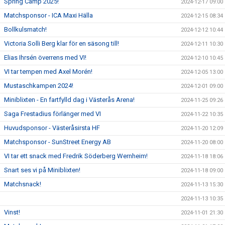
Spring Camp 2025!
2024-12-17 09:00
Matchsponsor - ICA Maxi Hälla
2024-12-15 08:34
Bollkulsmatch!
2024-12-12 10:44
Victoria Solli Berg klar för en säsong till!
2024-12-11 10:30
Elias Ihrsén överrens med VI!
2024-12-10 10:45
VI tar tempen med Axel Morén!
2024-12-05 13:00
Mustaschkampen 2024!
2024-12-01 09:00
Miniblixten - En fartfylld dag i Västerås Arena!
2024-11-25 09:26
Saga Frestadius förlänger med VI
2024-11-22 10:35
Huvudsponsor - Västeråsirsta HF
2024-11-20 12:09
Matchsponsor - SunStreet Energy AB
2024-11-20 08:00
VI tar ett snack med Fredrik Söderberg Wernheim!
2024-11-18 18:06
Snart ses vi på Miniblixten!
2024-11-18 09:00
Matchsnack!
2024-11-13 15:30
2024-11-13 10:35
Vinst!
2024-11-01 21:30