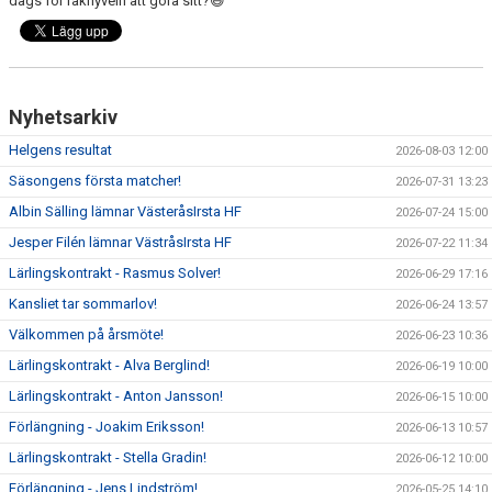
dags för rakhyveln att göra sitt?😄
Nyhetsarkiv
Helgens resultat
2026-08-03 12:00
Säsongens första matcher!
2026-07-31 13:23
Albin Sälling lämnar VästeråsIrsta HF
2026-07-24 15:00
Jesper Filén lämnar VästråsIrsta HF
2026-07-22 11:34
Lärlingskontrakt - Rasmus Solver!
2026-06-29 17:16
Kansliet tar sommarlov!
2026-06-24 13:57
Välkommen på årsmöte!
2026-06-23 10:36
Lärlingskontrakt - Alva Berglind!
2026-06-19 10:00
Lärlingskontrakt - Anton Jansson!
2026-06-15 10:00
Förlängning - Joakim Eriksson!
2026-06-13 10:57
Lärlingskontrakt - Stella Gradin!
2026-06-12 10:00
Förlängning - Jens Lindström!
2026-05-25 14:10