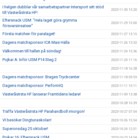
I helgen dubblar vår samarbetspartner Intersport sitt stöd
2023-11-30 15:20
till VästeråsIrsta HF!
Eftersnack USM: "Hela laget göra grymma
2023-11-29 15:00
försvarsinsatser"
Första matchen för paralaget!
2023-11-27 13:15
Dagens matchsponsor ICA Maxi Hälla
2023-11-26 13:32
Välkommen till hallen på söndag!
2023-11-24 15:36
Pojkar A: Inför USM P14 Steg 2
2023-11-24 11:16
2023-11-18 16:28
Dagens matchsponsor: Brages Tryckcenter
2023-11-18 09:59
Dagens matchsponsor: PerformIQ
2023-11-11 10:11
VästeråsIrsta HF lanserar Framtidens ledare!
2023-11-09 13:38
2023-10-28 16:39
Träffa VästeråsIrsta HF Parahandboll imorgon!
2023-10-27 07:54
VI besöker Dingtunaskolan!
2023-10-26 15:54
Superonsdag 25 oktober!
2023-10-24 12:51
Pojkar 16: Eftersnack USM
2023-10-23 14:54