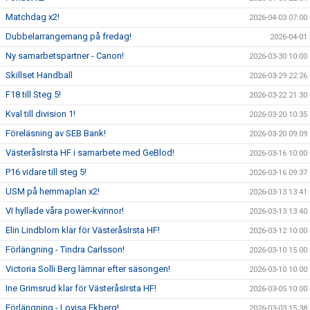
Matchdag x2!
2026-04-03 07:00
Dubbelarrangemang på fredag!
2026-04-01
Ny samarbetspartner - Canon!
2026-03-30 10:00
Skillset Handball
2026-03-29 22:26
F18 till Steg 5!
2026-03-22 21:30
Kval till division 1!
2026-03-20 10:35
Föreläsning av SEB Bank!
2026-03-20 09:09
VästeråsIrsta HF i samarbete med GeBlod!
2026-03-16 10:00
P16 vidare till steg 5!
2026-03-16 09:37
USM på hemmaplan x2!
2026-03-13 13:41
VI hyllade våra power-kvinnor!
2026-03-13 13:40
Elin Lindblom klar för VästeråsIrsta HF!
2026-03-12 10:00
Förlängning - Tindra Carlsson!
2026-03-10 15:00
Victoria Solli Berg lämnar efter säsongen!
2026-03-10 10:00
Ine Grimsrud klar för VästeråsIrsta HF!
2026-03-05 10:00
Förlängning - Lovisa Ekberg!
2026-03-03 15:38