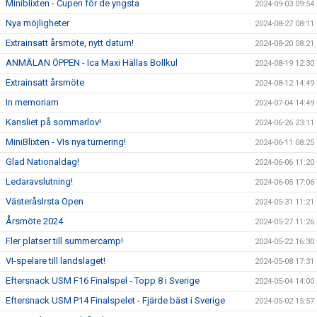
Miniblixten - Cupen för de yngsta
2024-09-03 09:54
Nya möjligheter
2024-08-27 08:11
Extrainsatt årsmöte, nytt datum!
2024-08-20 08:21
ANMÄLAN ÖPPEN - Ica Maxi Hällas Bollkul
2024-08-19 12:30
Extrainsatt årsmöte
2024-08-12 14:49
In memoriam
2024-07-04 14:49
Kansliet på sommarlov!
2024-06-26 23:11
MiniBlixten - VIs nya turnering!
2024-06-11 08:25
Glad Nationaldag!
2024-06-06 11:20
Ledaravslutning!
2024-06-05 17:06
VästeråsIrsta Open
2024-05-31 11:21
Årsmöte 2024
2024-05-27 11:26
Fler platser till summercamp!
2024-05-22 16:30
VI-spelare till landslaget!
2024-05-08 17:31
Eftersnack USM F16 Finalspel - Topp 8 i Sverige
2024-05-04 14:00
Eftersnack USM P14 Finalspelet - Fjärde bäst i Sverige
2024-05-02 15:57