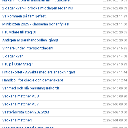
Nu kan ni göra er ansökan till Fritidskortet
2025-09-23 10:53
2 dagar kvar - Förboka middagen redan nu!
2025-09-22 09:53
Välkommen på familjefest!
2025-09-21 11:29
Miniblixten 2025 - Klasserna börjar fyllas!
2025-09-21 11:00
P18 vidare till steg 3!
2025-09-20 20:35
Äntligen är parahandbollen igång!
2025-09-20 20:30
Vinnare under Intersportdagen!
2025-09-19 16:25
5 dagar kvar!
2025-09-19 14:08
P18 på USM Steg 1
2025-09-19 10:23
Fritidskortet - Avvakta med era ansökningar!
2025-09-17 11:44
Handboll för glädje och gemenskap!
2025-09-16 12:44
Var med och slå passningsrekord!
2025-09-16 09:00
Veckans matcher V.38!
2025-09-15 08:20
Veckans matcher V.37!
2025-09-08 08:00
VästeråsIrsta Open 2025/26!
2025-09-02 13:30
Veckans matcher!
2025-09-01 08:00