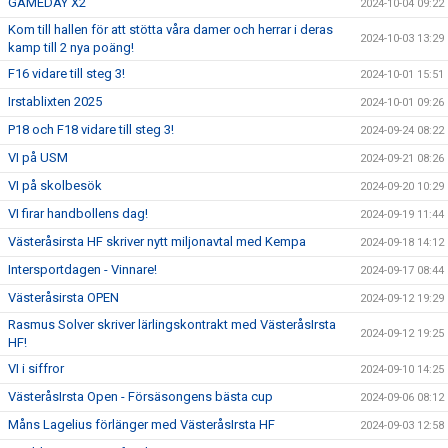
GAMEDAY X2
2024-10-04 09:22
Kom till hallen för att stötta våra damer och herrar i deras
2024-10-03 13:29
kamp till 2 nya poäng!
F16 vidare till steg 3!
2024-10-01 15:51
Irstablixten 2025
2024-10-01 09:26
P18 och F18 vidare till steg 3!
2024-09-24 08:22
VI på USM
2024-09-21 08:26
VI på skolbesök
2024-09-20 10:29
VI firar handbollens dag!
2024-09-19 11:44
Västeråsirsta HF skriver nytt miljonavtal med Kempa
2024-09-18 14:12
Intersportdagen - Vinnare!
2024-09-17 08:44
Västeråsirsta OPEN
2024-09-12 19:29
Rasmus Solver skriver lärlingskontrakt med VästeråsIrsta
2024-09-12 19:25
HF!
VI i siffror
2024-09-10 14:25
VästeråsIrsta Open - Försäsongens bästa cup
2024-09-06 08:12
Måns Lagelius förlänger med VästeråsIrsta HF
2024-09-03 12:58