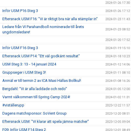
2024-01-26 17:30
Inför USM P16 Steg 3
2024-01-26 17:12
Eftersnack USM F16: "Vi är riktigt bra när alla stämplar in"
2024-01-23 11:43
Ledare från VI Parahandboll nominerade till årets
2024-01-23 08:52
ungdomsledare!
2024-01-20 17:52
Inför USM F16 Steg 3
2024-01-19 15:10
Eftersnack USM P14: "Ett väl godkänt resultat"
2024-01-18 10:23
USM Steg 3: 13 - 14 januari 2024
2024-01-12 14:06
Gruppseger i USM Steg 3!
2024-01-11 08:10
Anmäl er till termin 2 av ICA Maxi Hällas Bollkul!
2024-01-08 16:26
Bergdahl: "Vi är alla laddade och redo"
2024-01-05 12:00
Varmt välkommen till Spring Camp 2024!
2024-01-02 11:31
#viställerupp
2023-12-22 11:57
Dagens matchsponsor: SoVent Group
2023-12-20 08:51
Eftersnack USM: "Vi klarar att spela jämna matcher"
2023-12-05 09:04
F09: Inför USM F14 Steg 2
2023-12-01 08:49