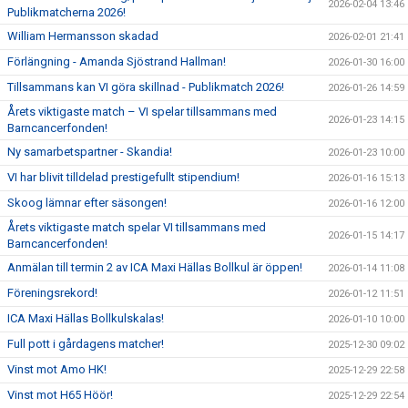
2026-02-04 13:46
Publikmatcherna 2026!
William Hermansson skadad
2026-02-01 21:41
Förlängning - Amanda Sjöstrand Hallman!
2026-01-30 16:00
Tillsammans kan VI göra skillnad - Publikmatch 2026!
2026-01-26 14:59
Årets viktigaste match – VI spelar tillsammans med
2026-01-23 14:15
Barncancerfonden!
Ny samarbetspartner - Skandia!
2026-01-23 10:00
VI har blivit tilldelad prestigefullt stipendium!
2026-01-16 15:13
Skoog lämnar efter säsongen!
2026-01-16 12:00
Årets viktigaste match spelar VI tillsammans med
2026-01-15 14:17
Barncancerfonden!
Anmälan till termin 2 av ICA Maxi Hällas Bollkul är öppen!
2026-01-14 11:08
Föreningsrekord!
2026-01-12 11:51
ICA Maxi Hällas Bollkulskalas!
2026-01-10 10:00
Full pott i gårdagens matcher!
2025-12-30 09:02
Vinst mot Amo HK!
2025-12-29 22:58
Vinst mot H65 Höör!
2025-12-29 22:54