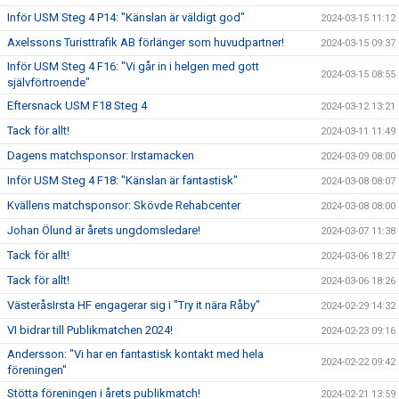
Inför USM Steg 4 P14: "Känslan är väldigt god"
2024-03-15 11:12
Axelssons Turisttrafik AB förlänger som huvudpartner!
2024-03-15 09:37
Inför USM Steg 4 F16: "Vi går in i helgen med gott
2024-03-15 08:55
självförtroende"
Eftersnack USM F18 Steg 4
2024-03-12 13:21
Tack för allt!
2024-03-11 11:49
Dagens matchsponsor: Irstamacken
2024-03-09 08:00
Inför USM Steg 4 F18: "Känslan är fantastisk"
2024-03-08 08:07
Kvällens matchsponsor: Skövde Rehabcenter
2024-03-08 08:00
Johan Ölund är årets ungdomsledare!
2024-03-07 11:38
Tack för allt!
2024-03-06 18:27
Tack för allt!
2024-03-06 18:26
VästeråsIrsta HF engagerar sig i "Try it nära Råby"
2024-02-29 14:32
VI bidrar till Publikmatchen 2024!
2024-02-23 09:16
Andersson: "Vi har en fantastisk kontakt med hela
2024-02-22 09:42
föreningen"
Stötta föreningen i årets publikmatch!
2024-02-21 13:59