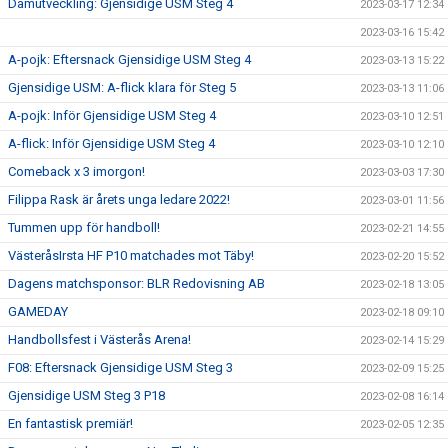
Damutveckling: Gjensidige USM Steg 4
2023-03-17 12:34
2023-03-16 15:42
A-pojk: Eftersnack Gjensidige USM Steg 4
2023-03-13 15:22
Gjensidige USM: A-flick klara för Steg 5
2023-03-13 11:06
A-pojk: Inför Gjensidige USM Steg 4
2023-03-10 12:51
A-flick: Inför Gjensidige USM Steg 4
2023-03-10 12:10
Comeback x 3 imorgon!
2023-03-03 17:30
Filippa Rask är årets unga ledare 2022!
2023-03-01 11:56
Tummen upp för handboll!
2023-02-21 14:55
VästeråsIrsta HF P10 matchades mot Täby!
2023-02-20 15:52
Dagens matchsponsor: BLR Redovisning AB
2023-02-18 13:05
GAMEDAY
2023-02-18 09:10
Handbollsfest i Västerås Arena!
2023-02-14 15:29
F08: Eftersnack Gjensidige USM Steg 3
2023-02-09 15:25
Gjensidige USM Steg 3 P18
2023-02-08 16:14
En fantastisk premiär!
2023-02-05 12:35