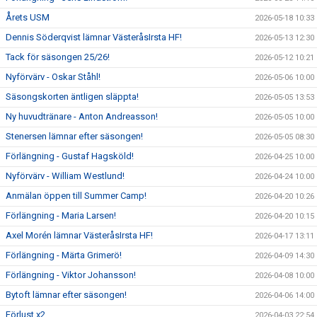
Årets USM
2026-05-18 10:33
Dennis Söderqvist lämnar VästeråsIrsta HF!
2026-05-13 12:30
Tack för säsongen 25/26!
2026-05-12 10:21
Nyförvärv - Oskar Ståhl!
2026-05-06 10:00
Säsongskorten äntligen släppta!
2026-05-05 13:53
Ny huvudtränare - Anton Andreasson!
2026-05-05 10:00
Stenersen lämnar efter säsongen!
2026-05-05 08:30
Förlängning - Gustaf Hagsköld!
2026-04-25 10:00
Nyförvärv - William Westlund!
2026-04-24 10:00
Anmälan öppen till Summer Camp!
2026-04-20 10:26
Förlängning - Maria Larsen!
2026-04-20 10:15
Axel Morén lämnar VästeråsIrsta HF!
2026-04-17 13:11
Förlängning - Märta Grimerö!
2026-04-09 14:30
Förlängning - Viktor Johansson!
2026-04-08 10:00
Bytoft lämnar efter säsongen!
2026-04-06 14:00
Förlust x2
2026-04-03 22:54