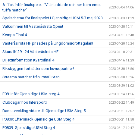
A-flick inför finalspelet: "Vi är laddade och ser fram emot
2023-05-04 14:06
tuffa matcher"
Spelschema för finalspelet i Gjensidige USM 5-7 maj 2023
2023-05-03 11:19
Välkommen till VästeråsIrsta Open!
2023-04-28 10:11
Kempa Final 4
2023-04-21 18:48
VästeråsIrsta HF prisades på Ungdomsidrottsgalan!
2023-04-20 15:24
Skuru IK 29 - 24 VästeråsIrsta HF
2023-04-18 20:31
Biljettinformation Kvartsfinal 4
2023-04-16 11:29
Riksbyggen fortsätter som huvudpartner!
2023-03-30 13:56
Streama matcher från IrstaBlixten!
2023-03-30 10:26
2023-03-29 11:02
F08: Inför Gjensidige USM steg 4
2023-03-24 11:56
Clubdagar hos Intersport!
2023-03-22 14:49
Damutveckling vidare till Gjensidige USM Steg 5!
2023-03-21 12:07
P0809: Eftersnack Gjensidige USM Steg 4
2023-03-21 11:58
P0809: Gjensidige USM Steg 4
2023-03-17 12:47