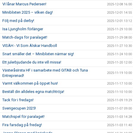
VI lånar Marcus Pedersen!
2025-12-08 16:00
Miniblixten 2025 – vilken dag!
2025-12-01 14:55
Följ med på derby!
2025-12-01 13:12
Isa Ljungholm förlänger
2025-11-29 10:00
Match-dags för paralaget!
2025-11-29 08:00
VISÄH - VI Som Älskar Handboll
2025-11-27 10:30
Snart smäller det – Miniblixten närmar sig!
2025-11-24 10:00
Ett julerbjudande du inte vill missa!
2025-11-20 12:00
VästeråsIrsta HF i samarbete med GITAB och Tuna
2025-11-19 10:00
Entreprenad!
Varmt välkommen på öppet hus!
2025-11-17 10:00
Beställ din alldeles egna matchtröja!
2025-11-10 10:00
Tack för i fredags!
2025-11-09 19:29
Sverigecupen 2025!
2025-11-07 09:00
Matchspel för paralaget!
2025-11-03 14:28
Fira farsdag på fredag!
2025-11-03 11:40