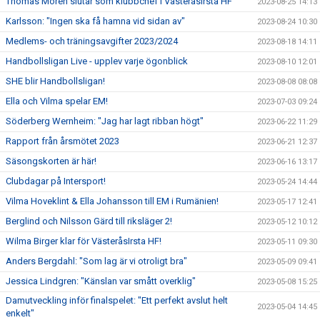
Thomas Morén slutar som klubbchef i VästeråsIrsta HF
2023-08-25 14:13
Karlsson: "Ingen ska få hamna vid sidan av"
2023-08-24 10:30
Medlems- och träningsavgifter 2023/2024
2023-08-18 14:11
Handbollsligan Live - upplev varje ögonblick
2023-08-10 12:01
SHE blir Handbollsligan!
2023-08-08 08:08
Ella och Vilma spelar EM!
2023-07-03 09:24
Söderberg Wernheim: "Jag har lagt ribban högt"
2023-06-22 11:29
Rapport från årsmötet 2023
2023-06-21 12:37
Säsongskorten är här!
2023-06-16 13:17
Clubdagar på Intersport!
2023-05-24 14:44
Vilma Hoveklint & Ella Johansson till EM i Rumänien!
2023-05-17 12:41
Berglind och Nilsson Gärd till riksläger 2!
2023-05-12 10:12
Wilma Birger klar för VästeråsIrsta HF!
2023-05-11 09:30
Anders Bergdahl: "Som lag är vi otroligt bra"
2023-05-09 09:41
Jessica Lindgren: "Känslan var smått overklig"
2023-05-08 15:25
Damutveckling inför finalspelet: "Ett perfekt avslut helt
2023-05-04 14:45
enkelt"