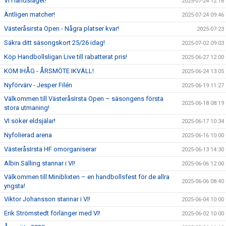
VI i landslaget!
2025-07-24 12:16
Äntligen matcher!
2025-07-24 09:46
Västeråsirsta Open - Några platser kvar!
2025-07-23
Säkra ditt säsongskort 25/26 idag!
2025-07-02 09:03
Köp Handbollsligan Live till rabatterat pris!
2025-06-27 12:00
KOM IHÅG - ÅRSMÖTE IKVÄLL!
2025-06-24 13:05
Nyförvärv - Jesper Filén
2025-06-19 11:27
Välkommen till VästeråsIrsta Open – säsongens första
2025-06-18 08:19
stora utmaning!
VI söker eldsjälar!
2025-06-17 10:34
Nyfolierad arena
2025-06-16 10:00
VästeråsIrsta HF omorganiserar
2025-06-13 14:30
Albin Sälling stannar i VI!
2025-06-06 12:00
Välkommen till Miniblixten – en handbollsfest för de allra
2025-06-06 08:40
yngsta!
Viktor Johansson stannar i VI!
2025-06-04 10:00
Erik Strömstedt förlänger med VI!
2025-06-02 10:00