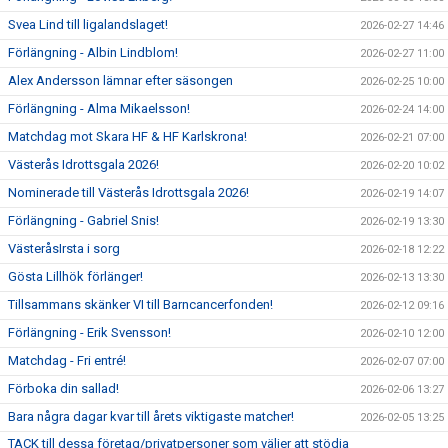
Svea Lind till ligalandslaget!
2026-02-27 14:46
Förlängning - Albin Lindblom!
2026-02-27 11:00
Alex Andersson lämnar efter säsongen
2026-02-25 10:00
Förlängning - Alma Mikaelsson!
2026-02-24 14:00
Matchdag mot Skara HF & HF Karlskrona!
2026-02-21 07:00
Västerås Idrottsgala 2026!
2026-02-20 10:02
Nominerade till Västerås Idrottsgala 2026!
2026-02-19 14:07
Förlängning - Gabriel Snis!
2026-02-19 13:30
VästeråsIrsta i sorg
2026-02-18 12:22
Gösta Lillhök förlänger!
2026-02-13 13:30
Tillsammans skänker VI till Barncancerfonden!
2026-02-12 09:16
Förlängning - Erik Svensson!
2026-02-10 12:00
Matchdag - Fri entré!
2026-02-07 07:00
Förboka din sallad!
2026-02-06 13:27
Bara några dagar kvar till årets viktigaste matcher!
2026-02-05 13:25
TACK till dessa företag/privatpersoner som väljer att stödja