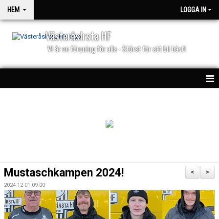
HEM
LOGGA IN
VästeråsIrsta HF
VI är en förening för alla - Störst för att bli bäst!
HEM
NYHETER
PARTNERS
KALENDER
Mustaschkampen 2024!
<
>
MATCHER
2024-12-01 09:00