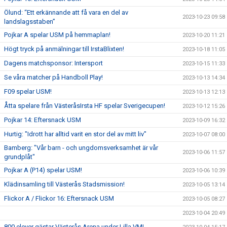
Ölund: “Ett erkännande att få vara en del av
2023-10-23 09:58
landslagsstaben”
Pojkar A spelar USM på hemmaplan!
2023-10-20 11:21
Högt tryck på anmälningar till IrstaBlixten!
2023-10-18 11:05
Dagens matchsponsor: Intersport
2023-10-15 11:33
Se våra matcher på Handboll Play!
2023-10-13 14:34
F09 spelar USM!
2023-10-13 12:13
Åtta spelare från VästeråsIrsta HF spelar Sverigecupen!
2023-10-12 15:26
Pojkar 14: Eftersnack USM
2023-10-09 16:32
Hurtig: "Idrott har alltid varit en stor del av mitt liv"
2023-10-07 08:00
Bamberg: "Vår barn - och ungdomsverksamhet är vår
2023-10-06 11:57
grundplåt"
Pojkar A (P14) spelar USM!
2023-10-06 10:39
Klädinsamling till Västerås Stadsmission!
2023-10-05 13:14
Flickor A / Flickor 16: Eftersnack USM
2023-10-05 08:27
2023-10-04 20:49
800 elever gästar Västerås Arena under Lilla VM!