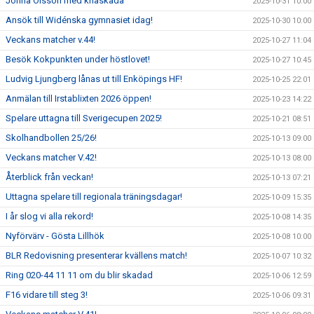
Jonna Olsson med knäskada
2025-10-31 10:00
Ansök till Widénska gymnasiet idag!
2025-10-30 10:00
Veckans matcher v.44!
2025-10-27 11:04
Besök Kokpunkten under höstlovet!
2025-10-27 10:45
Ludvig Ljungberg lånas ut till Enköpings HF!
2025-10-25 22:01
Anmälan till Irstablixten 2026 öppen!
2025-10-23 14:22
Spelare uttagna till Sverigecupen 2025!
2025-10-21 08:51
Skolhandbollen 25/26!
2025-10-13 09:00
Veckans matcher V.42!
2025-10-13 08:00
Återblick från veckan!
2025-10-13 07:21
Uttagna spelare till regionala träningsdagar!
2025-10-09 15:35
I år slog vi alla rekord!
2025-10-08 14:35
Nyförvärv - Gösta Lillhök
2025-10-08 10:00
BLR Redovisning presenterar kvällens match!
2025-10-07 10:32
Ring 020-44 11 11 om du blir skadad
2025-10-06 12:59
F16 vidare till steg 3!
2025-10-06 09:31