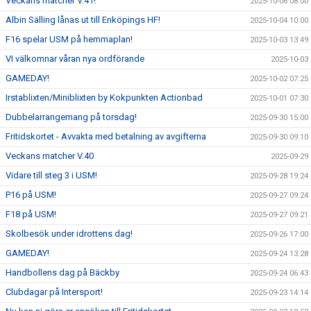
Veckans matcher V.41!
2025-10-06 08:00
Albin Sälling lånas ut till Enköpings HF!
2025-10-04 10:00
F16 spelar USM på hemmaplan!
2025-10-03 13:49
VI välkomnar våran nya ordförande
2025-10-03
GAMEDAY!
2025-10-02 07:25
Irstablixten/Miniblixten by Kokpunkten Actionbad
2025-10-01 07:30
Dubbelarrangemang på torsdag!
2025-09-30 15:00
Fritidskortet - Avvakta med betalning av avgifterna
2025-09-30 09:10
Veckans matcher V.40
2025-09-29
Vidare till steg 3 i USM!
2025-09-28 19:24
P16 på USM!
2025-09-27 09:24
F18 på USM!
2025-09-27 09:21
Skolbesök under idrottens dag!
2025-09-26 17:00
GAMEDAY!
2025-09-24 13:28
Handbollens dag på Bäckby
2025-09-24 06:43
Clubdagar på Intersport!
2025-09-23 14:14