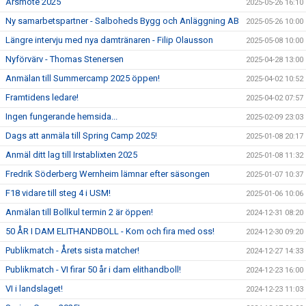
Årsmöte 2025
2025-05-26 16:10
Ny samarbetspartner - Salboheds Bygg och Anläggning AB
2025-05-26 10:00
Längre intervju med nya damtränaren - Filip Olausson
2025-05-08 10:00
Nyförvärv - Thomas Stenersen
2025-04-28 13:00
Anmälan till Summercamp 2025 öppen!
2025-04-02 10:52
Framtidens ledare!
2025-04-02 07:57
Ingen fungerande hemsida...
2025-02-09 23:03
Dags att anmäla till Spring Camp 2025!
2025-01-08 20:17
Anmäl ditt lag till Irstablixten 2025
2025-01-08 11:32
Fredrik Söderberg Wernheim lämnar efter säsongen
2025-01-07 10:37
F18 vidare till steg 4 i USM!
2025-01-06 10:06
Anmälan till Bollkul termin 2 är öppen!
2024-12-31 08:20
50 ÅR I DAM ELITHANDBOLL - Kom och fira med oss!
2024-12-30 09:20
Publikmatch - Årets sista matcher!
2024-12-27 14:33
Publikmatch - VI firar 50 år i dam elithandboll!
2024-12-23 16:00
VI i landslaget!
2024-12-23 11:03