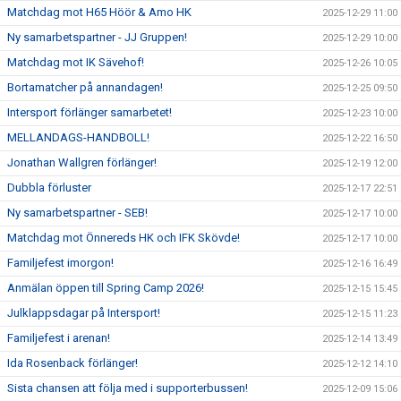
Matchdag mot H65 Höör & Amo HK
2025-12-29 11:00
Ny samarbetspartner - JJ Gruppen!
2025-12-29 10:00
Matchdag mot IK Sävehof!
2025-12-26 10:05
Bortamatcher på annandagen!
2025-12-25 09:50
Intersport förlänger samarbetet!
2025-12-23 10:00
MELLANDAGS-HANDBOLL!
2025-12-22 16:50
Jonathan Wallgren förlänger!
2025-12-19 12:00
Dubbla förluster
2025-12-17 22:51
Ny samarbetspartner - SEB!
2025-12-17 10:00
Matchdag mot Önnereds HK och IFK Skövde!
2025-12-17 10:00
Familjefest imorgon!
2025-12-16 16:49
Anmälan öppen till Spring Camp 2026!
2025-12-15 15:45
Julklappsdagar på Intersport!
2025-12-15 11:23
Familjefest i arenan!
2025-12-14 13:49
Ida Rosenback förlänger!
2025-12-12 14:10
Sista chansen att följa med i supporterbussen!
2025-12-09 15:06