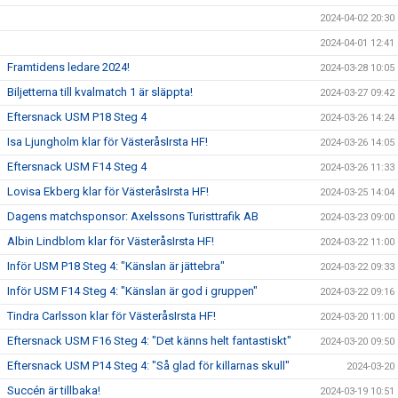
2024-04-02 20:30
2024-04-01 12:41
Framtidens ledare 2024!
2024-03-28 10:05
Biljetterna till kvalmatch 1 är släppta!
2024-03-27 09:42
Eftersnack USM P18 Steg 4
2024-03-26 14:24
Isa Ljungholm klar för VästeråsIrsta HF!
2024-03-26 14:05
Eftersnack USM F14 Steg 4
2024-03-26 11:33
Lovisa Ekberg klar för VästeråsIrsta HF!
2024-03-25 14:04
Dagens matchsponsor: Axelssons Turisttrafik AB
2024-03-23 09:00
Albin Lindblom klar för VästeråsIrsta HF!
2024-03-22 11:00
Inför USM P18 Steg 4: "Känslan är jättebra"
2024-03-22 09:33
Inför USM F14 Steg 4: "Känslan är god i gruppen"
2024-03-22 09:16
Tindra Carlsson klar för VästeråsIrsta HF!
2024-03-20 11:00
Eftersnack USM F16 Steg 4: "Det känns helt fantastiskt"
2024-03-20 09:50
Eftersnack USM P14 Steg 4: "Så glad för killarnas skull"
2024-03-20
Succén är tillbaka!
2024-03-19 10:51