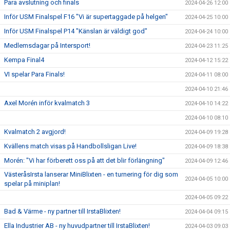
Para avslutning och finals
2024-04-26 12:00
Inför USM Finalspel F16 "Vi är supertaggade på helgen"
2024-04-25 10:00
Inför USM Finalspel P14 "Känslan är väldigt god"
2024-04-24 10:00
Medlemsdagar på Intersport!
2024-04-23 11:25
Kempa Final4
2024-04-12 15:22
VI spelar Para Finals!
2024-04-11 08:00
2024-04-10 21:46
Axel Morén inför kvalmatch 3
2024-04-10 14:22
2024-04-10 08:10
Kvalmatch 2 avgjord!
2024-04-09 19:28
Kvällens match visas på Handbollsligan Live!
2024-04-09 18:38
Morén: "Vi har förberett oss på att det blir förlängning"
2024-04-09 12:46
VästeråsIrsta lanserar MiniBlixten - en turnering för dig som
2024-04-05 10:00
spelar på miniplan!
2024-04-05 09:22
Bad & Värme - ny partner till IrstaBlixten!
2024-04-04 09:15
Ella Industrier AB - ny huvudpartner till IrstaBlixten!
2024-04-03 09:03