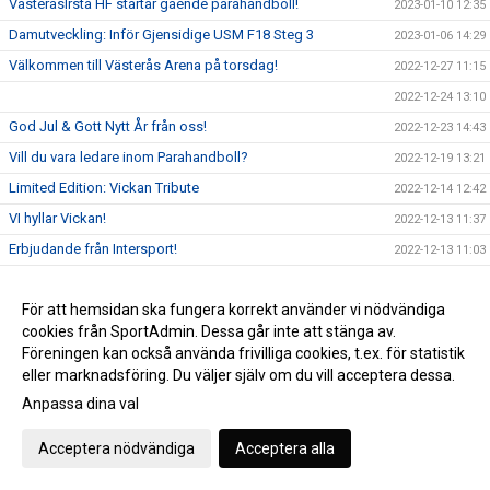
VästeråsIrsta HF startar gående parahandboll!
2023-01-10 12:35
Damutveckling: Inför Gjensidige USM F18 Steg 3
2023-01-06 14:29
Välkommen till Västerås Arena på torsdag!
2022-12-27 11:15
2022-12-24 13:10
God Jul & Gott Nytt År från oss!
2022-12-23 14:43
Vill du vara ledare inom Parahandboll?
2022-12-19 13:21
Limited Edition: Vickan Tribute
2022-12-14 12:42
VI hyllar Vickan!
2022-12-13 11:37
Erbjudande från Intersport!
2022-12-13 11:03
F08: "Vi ser fram emot utmaningen i helgen"
2022-12-02 11:48
För att hemsidan ska fungera korrekt använder vi nödvändiga
P14: "Vi har duktiga killar som kämpar hårt tillsammans"
2022-12-01 12:31
cookies från SportAdmin. Dessa går inte att stänga av.
P11 träffar Claes Hellgren!
2022-12-01 11:41
Föreningen kan också använda frivilliga cookies, t.ex. för statistik
Dagens matchsponsor: Axelssons
2022-11-30 12:00
eller marknadsföring. Du väljer själv om du vill acceptera dessa.
Välkommen tillbaka, Mattias!
Anpassa dina val
2022-11-29 12:00
A-pojk: Seger i Hellton Cup!
2022-11-28 14:07
Acceptera nödvändiga
Acceptera alla
P0809: Inför Gjensidige USM Steg 2
2022-11-25 15:02