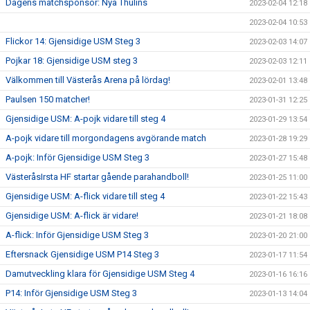
Dagens matchsponsor: Nya Thulins
2023-02-04 12:18
2023-02-04 10:53
Flickor 14: Gjensidige USM Steg 3
2023-02-03 14:07
Pojkar 18: Gjensidige USM steg 3
2023-02-03 12:11
Välkommen till Västerås Arena på lördag!
2023-02-01 13:48
Paulsen 150 matcher!
2023-01-31 12:25
Gjensidige USM: A-pojk vidare till steg 4
2023-01-29 13:54
A-pojk vidare till morgondagens avgörande match
2023-01-28 19:29
A-pojk: Inför Gjensidige USM Steg 3
2023-01-27 15:48
VästeråsIrsta HF startar gående parahandboll!
2023-01-25 11:00
Gjensidige USM: A-flick vidare till steg 4
2023-01-22 15:43
Gjensidige USM: A-flick är vidare!
2023-01-21 18:08
A-flick: Inför Gjensidige USM Steg 3
2023-01-20 21:00
Eftersnack Gjensidige USM P14 Steg 3
2023-01-17 11:54
Damutveckling klara för Gjensidige USM Steg 4
2023-01-16 16:16
P14: Inför Gjensidige USM Steg 3
2023-01-13 14:04