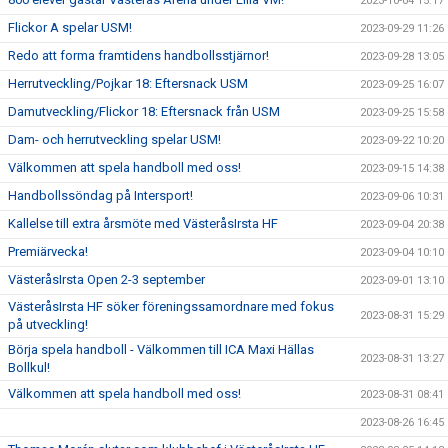
2023-10-04 15:17
Flickor A spelar USM!
2023-09-29 11:26
Redo att forma framtidens handbollsstjärnor!
2023-09-28 13:05
Herrutveckling/Pojkar 18: Eftersnack USM
2023-09-25 16:07
Damutveckling/Flickor 18: Eftersnack från USM
2023-09-25 15:58
Dam- och herrutveckling spelar USM!
2023-09-22 10:20
Välkommen att spela handboll med oss!
2023-09-15 14:38
Handbollssöndag på Intersport!
2023-09-06 10:31
Kallelse till extra årsmöte med VästeråsIrsta HF
2023-09-04 20:38
Premiärvecka!
2023-09-04 10:10
VästeråsIrsta Open 2-3 september
2023-09-01 13:10
VästeråsIrsta HF söker föreningssamordnare med fokus
2023-08-31 15:29
på utveckling!
Börja spela handboll - Välkommen till ICA Maxi Hällas
2023-08-31 13:27
Bollkul!
Välkommen att spela handboll med oss!
2023-08-31 08:41
2023-08-26 16:45