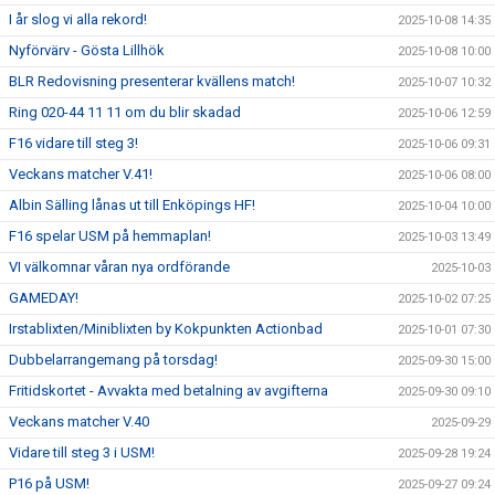
I år slog vi alla rekord!
2025-10-08 14:35
Nyförvärv - Gösta Lillhök
2025-10-08 10:00
BLR Redovisning presenterar kvällens match!
2025-10-07 10:32
Ring 020-44 11 11 om du blir skadad
2025-10-06 12:59
F16 vidare till steg 3!
2025-10-06 09:31
Veckans matcher V.41!
2025-10-06 08:00
Albin Sälling lånas ut till Enköpings HF!
2025-10-04 10:00
F16 spelar USM på hemmaplan!
2025-10-03 13:49
VI välkomnar våran nya ordförande
2025-10-03
GAMEDAY!
2025-10-02 07:25
Irstablixten/Miniblixten by Kokpunkten Actionbad
2025-10-01 07:30
Dubbelarrangemang på torsdag!
2025-09-30 15:00
Fritidskortet - Avvakta med betalning av avgifterna
2025-09-30 09:10
Veckans matcher V.40
2025-09-29
Vidare till steg 3 i USM!
2025-09-28 19:24
P16 på USM!
2025-09-27 09:24