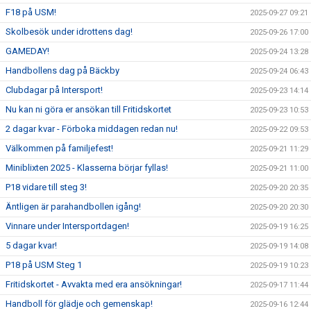
F18 på USM!
2025-09-27 09:21
Skolbesök under idrottens dag!
2025-09-26 17:00
GAMEDAY!
2025-09-24 13:28
Handbollens dag på Bäckby
2025-09-24 06:43
Clubdagar på Intersport!
2025-09-23 14:14
Nu kan ni göra er ansökan till Fritidskortet
2025-09-23 10:53
2 dagar kvar - Förboka middagen redan nu!
2025-09-22 09:53
Välkommen på familjefest!
2025-09-21 11:29
Miniblixten 2025 - Klasserna börjar fyllas!
2025-09-21 11:00
P18 vidare till steg 3!
2025-09-20 20:35
Äntligen är parahandbollen igång!
2025-09-20 20:30
Vinnare under Intersportdagen!
2025-09-19 16:25
5 dagar kvar!
2025-09-19 14:08
P18 på USM Steg 1
2025-09-19 10:23
Fritidskortet - Avvakta med era ansökningar!
2025-09-17 11:44
Handboll för glädje och gemenskap!
2025-09-16 12:44