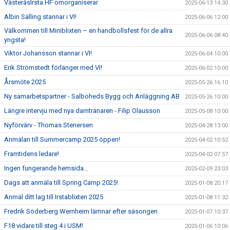
VästeråsIrsta HF omorganiserar
2025-06-13 14:30
Albin Sälling stannar i VI!
2025-06-06 12:00
Välkommen till Miniblixten – en handbollsfest för de allra
2025-06-06 08:40
yngsta!
Viktor Johansson stannar i VI!
2025-06-04 10:00
Erik Strömstedt förlänger med VI!
2025-06-02 10:00
Årsmöte 2025
2025-05-26 16:10
Ny samarbetspartner - Salboheds Bygg och Anläggning AB
2025-05-26 10:00
Längre intervju med nya damtränaren - Filip Olausson
2025-05-08 10:00
Nyförvärv - Thomas Stenersen
2025-04-28 13:00
Anmälan till Summercamp 2025 öppen!
2025-04-02 10:52
Framtidens ledare!
2025-04-02 07:57
Ingen fungerande hemsida...
2025-02-09 23:03
Dags att anmäla till Spring Camp 2025!
2025-01-08 20:17
Anmäl ditt lag till Irstablixten 2025
2025-01-08 11:32
Fredrik Söderberg Wernheim lämnar efter säsongen
2025-01-07 10:37
F18 vidare till steg 4 i USM!
2025-01-06 10:06