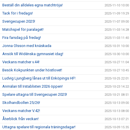
Beställ din alldeles egna matchtröja!
2025-11-10 10:00
Tack för i fredags!
2025-11-09 19:29
Sverigecupen 2025!
2025-11-07 09:00
Matchspel för paralaget!
2025-11-03 14:28
Fira farsdag på fredag!
2025-11-03 11:40
Jonna Olsson med knäskada
2025-10-31 10:00
Ansök till Widénska gymnasiet idag!
2025-10-30 10:00
Veckans matcher v.44!
2025-10-27 11:04
Besök Kokpunkten under höstlovet!
2025-10-27 10:45
Ludvig Ljungberg lånas ut till Enköpings HF!
2025-10-25 22:01
Anmälan till Irstablixten 2026 öppen!
2025-10-23 14:22
Spelare uttagna till Sverigecupen 2025!
2025-10-21 08:51
Skolhandbollen 25/26!
2025-10-13 09:00
Veckans matcher V.42!
2025-10-13 08:00
Återblick från veckan!
2025-10-13 07:21
Uttagna spelare till regionala träningsdagar!
2025-10-09 15:35