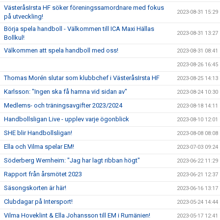
VästeråsIrsta HF söker föreningssamordnare med fokus
2023-08-31 15:29
på utveckling!
Börja spela handboll - Välkommen till ICA Maxi Hällas
2023-08-31 13:27
Bollkul!
Välkommen att spela handboll med oss!
2023-08-31 08:41
2023-08-26 16:45
Thomas Morén slutar som klubbchef i VästeråsIrsta HF
2023-08-25 14:13
Karlsson: "Ingen ska få hamna vid sidan av"
2023-08-24 10:30
Medlems- och träningsavgifter 2023/2024
2023-08-18 14:11
Handbollsligan Live - upplev varje ögonblick
2023-08-10 12:01
SHE blir Handbollsligan!
2023-08-08 08:08
Ella och Vilma spelar EM!
2023-07-03 09:24
Söderberg Wernheim: "Jag har lagt ribban högt"
2023-06-22 11:29
Rapport från årsmötet 2023
2023-06-21 12:37
Säsongskorten är här!
2023-06-16 13:17
Clubdagar på Intersport!
2023-05-24 14:44
Vilma Hoveklint & Ella Johansson till EM i Rumänien!
2023-05-17 12:41