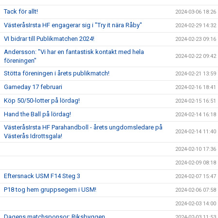
Tack för allt!
2024-03-06 18:26
VästeråsIrsta HF engagerar sig i "Try it nära Råby"
2024-02-29 14:32
VI bidrar till Publikmatchen 2024!
2024-02-23 09:16
Andersson: "Vi har en fantastisk kontakt med hela
2024-02-22 09:42
föreningen"
Stötta föreningen i årets publikmatch!
2024-02-21 13:59
Gameday 17 februari
2024-02-16 18:41
Köp 50/50-lotter på lördag!
2024-02-15 16:51
Hand the Ball på lördag!
2024-02-14 16:18
VästeråsIrsta HF Parahandboll - årets ungdomsledare på
2024-02-14 11:40
Västerås Idrottsgala!
2024-02-10 17:36
2024-02-09 08:18
Eftersnack USM F14 Steg 3
2024-02-07 15:47
P18 tog hem gruppsegern i USM!
2024-02-06 07:58
2024-02-03 14:00
Dagens matchsponsor: Riksbyggen
2024-02-03 11:53