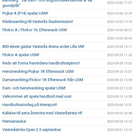
Bamberg: "Vår barn - och ungdomsverksamhet är vår
2023-10-06 11:57
grundplåt"
Pojkar A (P14) spelar USM!
2023-10-06 10:39
Klädinsamling till Västerås Stadsmission!
2023-10-05 13:14
Flickor A / Flickor 16: Eftersnack USM
2023-10-05 08:27
2023-10-04 20:49
800 elever gästar Västerås Arena under Lilla VM!
2023-10-04 15:17
Flickor A spelar USM!
2023-09-29 11:26
Redo att forma framtidens handbollsstjärnor!
2023-09-28 13:05
Herrutveckling/Pojkar 18: Eftersnack USM
2023-09-25 16:07
Damutveckling/Flickor 18: Eftersnack från USM
2023-09-25 15:58
Dam- och herrutveckling spelar USM!
2023-09-22 10:20
Välkommen att spela handboll med oss!
2023-09-15 14:38
Handbollssöndag på Intersport!
2023-09-06 10:31
Kallelse till extra årsmöte med VästeråsIrsta HF
2023-09-04 20:38
Premiärvecka!
2023-09-04 10:10
VästeråsIrsta Open 2-3 september
2023-09-01 13:10