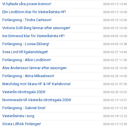
VI hyllade våra power-kvinnor!
2026-03-13 13:40
Elin Lindblom klar för VästeråsIrsta HF!
2026-03-12 10:00
Förlängning - Tindra Carlsson!
2026-03-10 15:00
Victoria Solli Berg lämnar efter säsongen!
2026-03-10 10:00
Ine Grimsrud klar för VästeråsIrsta HF!
2026-03-05 10:00
Förlängning - Lovisa Ekberg!
2026-03-03 15:38
Svea Lind till ligalandslaget!
2026-02-27 14:46
Förlängning - Albin Lindblom!
2026-02-27 11:00
Alex Andersson lämnar efter säsongen
2026-02-25 10:00
Förlängning - Alma Mikaelsson!
2026-02-24 14:00
Matchdag mot Skara HF & HF Karlskrona!
2026-02-21 07:00
Västerås Idrottsgala 2026!
2026-02-20 10:02
Nominerade till Västerås Idrottsgala 2026!
2026-02-19 14:07
Förlängning - Gabriel Snis!
2026-02-19 13:30
VästeråsIrsta i sorg
2026-02-18 12:22
Gösta Lillhök förlänger!
2026-02-13 13:30