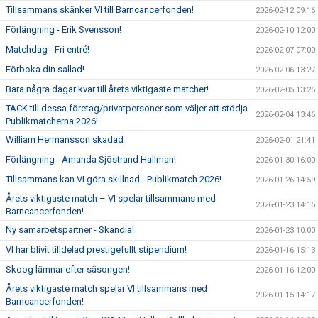
Tillsammans skänker VI till Barncancerfonden!
2026-02-12 09:16
Förlängning - Erik Svensson!
2026-02-10 12:00
Matchdag - Fri entré!
2026-02-07 07:00
Förboka din sallad!
2026-02-06 13:27
Bara några dagar kvar till årets viktigaste matcher!
2026-02-05 13:25
TACK till dessa företag/privatpersoner som väljer att stödja
2026-02-04 13:46
Publikmatcherna 2026!
William Hermansson skadad
2026-02-01 21:41
Förlängning - Amanda Sjöstrand Hallman!
2026-01-30 16:00
Tillsammans kan VI göra skillnad - Publikmatch 2026!
2026-01-26 14:59
Årets viktigaste match – VI spelar tillsammans med
2026-01-23 14:15
Barncancerfonden!
Ny samarbetspartner - Skandia!
2026-01-23 10:00
VI har blivit tilldelad prestigefullt stipendium!
2026-01-16 15:13
Skoog lämnar efter säsongen!
2026-01-16 12:00
Årets viktigaste match spelar VI tillsammans med
2026-01-15 14:17
Barncancerfonden!