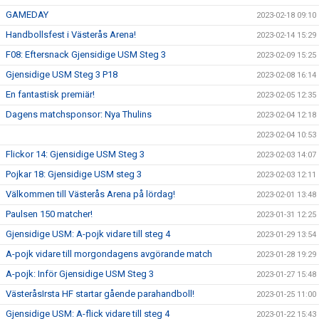
GAMEDAY
2023-02-18 09:10
Handbollsfest i Västerås Arena!
2023-02-14 15:29
F08: Eftersnack Gjensidige USM Steg 3
2023-02-09 15:25
Gjensidige USM Steg 3 P18
2023-02-08 16:14
En fantastisk premiär!
2023-02-05 12:35
Dagens matchsponsor: Nya Thulins
2023-02-04 12:18
2023-02-04 10:53
Flickor 14: Gjensidige USM Steg 3
2023-02-03 14:07
Pojkar 18: Gjensidige USM steg 3
2023-02-03 12:11
Välkommen till Västerås Arena på lördag!
2023-02-01 13:48
Paulsen 150 matcher!
2023-01-31 12:25
Gjensidige USM: A-pojk vidare till steg 4
2023-01-29 13:54
A-pojk vidare till morgondagens avgörande match
2023-01-28 19:29
A-pojk: Inför Gjensidige USM Steg 3
2023-01-27 15:48
VästeråsIrsta HF startar gående parahandboll!
2023-01-25 11:00
Gjensidige USM: A-flick vidare till steg 4
2023-01-22 15:43