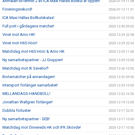
Anmälan till termin 2 av ICA Maxi Hällas Bollkul är öppen!
2026-01-14 11:08
Föreningsrekord!
2026-01-12 11:51
ICA Maxi Hällas Bollkulskalas!
2026-01-10 10:00
Full pott i gårdagens matcher!
2025-12-30 09:02
Vinst mot Amo HK!
2025-12-29 22:58
Vinst mot H65 Höör!
2025-12-29 22:54
Matchdag mot H65 Höör & Amo HK
2025-12-29 11:00
Ny samarbetspartner - JJ Gruppen!
2025-12-29 10:00
Matchdag mot IK Sävehof!
2025-12-26 10:05
Bortamatcher på annandagen!
2025-12-25 09:50
Intersport förlänger samarbetet!
2025-12-23 10:00
MELLANDAGS-HANDBOLL!
2025-12-22 16:50
Jonathan Wallgren förlänger!
2025-12-19 12:00
Dubbla förluster
2025-12-17 22:51
Ny samarbetspartner - SEB!
2025-12-17 10:00
Matchdag mot Önnereds HK och IFK Skövde!
2025-12-17 10:00