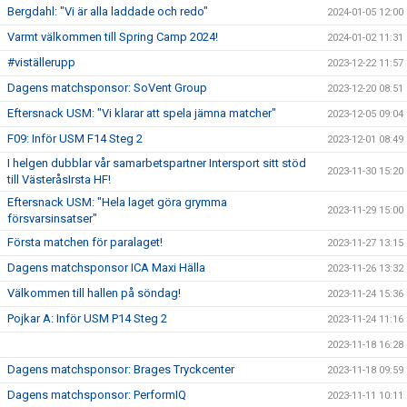
Bergdahl: "Vi är alla laddade och redo"
2024-01-05 12:00
Varmt välkommen till Spring Camp 2024!
2024-01-02 11:31
#viställerupp
2023-12-22 11:57
Dagens matchsponsor: SoVent Group
2023-12-20 08:51
Eftersnack USM: "Vi klarar att spela jämna matcher"
2023-12-05 09:04
F09: Inför USM F14 Steg 2
2023-12-01 08:49
I helgen dubblar vår samarbetspartner Intersport sitt stöd
2023-11-30 15:20
till VästeråsIrsta HF!
Eftersnack USM: "Hela laget göra grymma
2023-11-29 15:00
försvarsinsatser"
Första matchen för paralaget!
2023-11-27 13:15
Dagens matchsponsor ICA Maxi Hälla
2023-11-26 13:32
Välkommen till hallen på söndag!
2023-11-24 15:36
Pojkar A: Inför USM P14 Steg 2
2023-11-24 11:16
2023-11-18 16:28
Dagens matchsponsor: Brages Tryckcenter
2023-11-18 09:59
Dagens matchsponsor: PerformIQ
2023-11-11 10:11