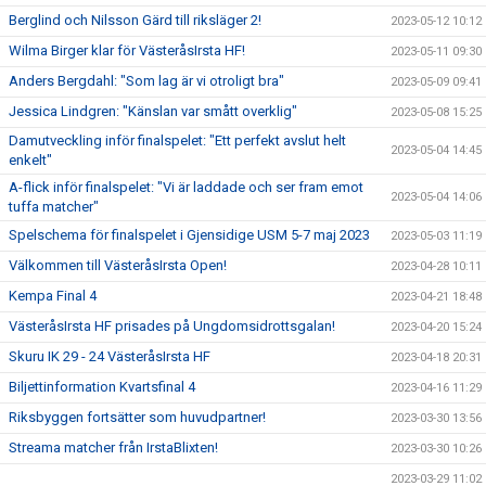
Berglind och Nilsson Gärd till riksläger 2!
2023-05-12 10:12
Wilma Birger klar för VästeråsIrsta HF!
2023-05-11 09:30
Anders Bergdahl: "Som lag är vi otroligt bra"
2023-05-09 09:41
Jessica Lindgren: "Känslan var smått overklig"
2023-05-08 15:25
Damutveckling inför finalspelet: "Ett perfekt avslut helt
2023-05-04 14:45
enkelt"
A-flick inför finalspelet: "Vi är laddade och ser fram emot
2023-05-04 14:06
tuffa matcher"
Spelschema för finalspelet i Gjensidige USM 5-7 maj 2023
2023-05-03 11:19
Välkommen till VästeråsIrsta Open!
2023-04-28 10:11
Kempa Final 4
2023-04-21 18:48
VästeråsIrsta HF prisades på Ungdomsidrottsgalan!
2023-04-20 15:24
Skuru IK 29 - 24 VästeråsIrsta HF
2023-04-18 20:31
Biljettinformation Kvartsfinal 4
2023-04-16 11:29
Riksbyggen fortsätter som huvudpartner!
2023-03-30 13:56
Streama matcher från IrstaBlixten!
2023-03-30 10:26
2023-03-29 11:02