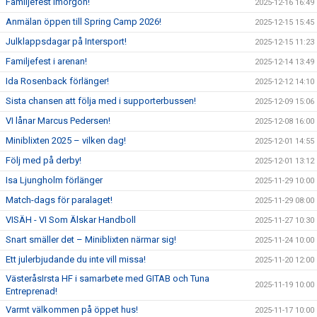
Familjefest imorgon!
2025-12-16 16:49
Anmälan öppen till Spring Camp 2026!
2025-12-15 15:45
Julklappsdagar på Intersport!
2025-12-15 11:23
Familjefest i arenan!
2025-12-14 13:49
Ida Rosenback förlänger!
2025-12-12 14:10
Sista chansen att följa med i supporterbussen!
2025-12-09 15:06
VI lånar Marcus Pedersen!
2025-12-08 16:00
Miniblixten 2025 – vilken dag!
2025-12-01 14:55
Följ med på derby!
2025-12-01 13:12
Isa Ljungholm förlänger
2025-11-29 10:00
Match-dags för paralaget!
2025-11-29 08:00
VISÄH - VI Som Älskar Handboll
2025-11-27 10:30
Snart smäller det – Miniblixten närmar sig!
2025-11-24 10:00
Ett julerbjudande du inte vill missa!
2025-11-20 12:00
VästeråsIrsta HF i samarbete med GITAB och Tuna
2025-11-19 10:00
Entreprenad!
Varmt välkommen på öppet hus!
2025-11-17 10:00