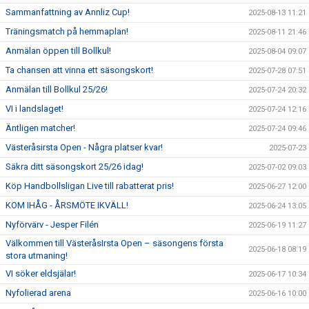
Sammanfattning av Annliz Cup!
2025-08-13 11:21
Träningsmatch på hemmaplan!
2025-08-11 21:46
Anmälan öppen till Bollkul!
2025-08-04 09:07
Ta chansen att vinna ett säsongskort!
2025-07-28 07:51
Anmälan till Bollkul 25/26!
2025-07-24 20:32
VI i landslaget!
2025-07-24 12:16
Äntligen matcher!
2025-07-24 09:46
Västeråsirsta Open - Några platser kvar!
2025-07-23
Säkra ditt säsongskort 25/26 idag!
2025-07-02 09:03
Köp Handbollsligan Live till rabatterat pris!
2025-06-27 12:00
KOM IHÅG - ÅRSMÖTE IKVÄLL!
2025-06-24 13:05
Nyförvärv - Jesper Filén
2025-06-19 11:27
Välkommen till VästeråsIrsta Open – säsongens första
2025-06-18 08:19
stora utmaning!
VI söker eldsjälar!
2025-06-17 10:34
Nyfolierad arena
2025-06-16 10:00