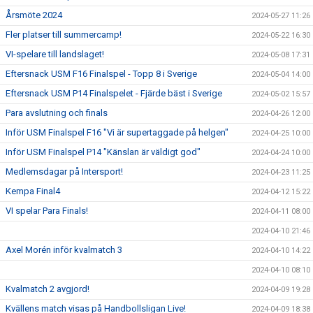
Årsmöte 2024
2024-05-27 11:26
Fler platser till summercamp!
2024-05-22 16:30
VI-spelare till landslaget!
2024-05-08 17:31
Eftersnack USM F16 Finalspel - Topp 8 i Sverige
2024-05-04 14:00
Eftersnack USM P14 Finalspelet - Fjärde bäst i Sverige
2024-05-02 15:57
Para avslutning och finals
2024-04-26 12:00
Inför USM Finalspel F16 "Vi är supertaggade på helgen"
2024-04-25 10:00
Inför USM Finalspel P14 "Känslan är väldigt god"
2024-04-24 10:00
Medlemsdagar på Intersport!
2024-04-23 11:25
Kempa Final4
2024-04-12 15:22
VI spelar Para Finals!
2024-04-11 08:00
2024-04-10 21:46
Axel Morén inför kvalmatch 3
2024-04-10 14:22
2024-04-10 08:10
Kvalmatch 2 avgjord!
2024-04-09 19:28
Kvällens match visas på Handbollsligan Live!
2024-04-09 18:38