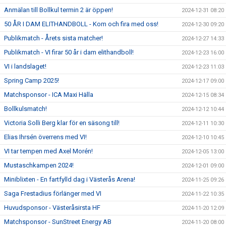
Anmälan till Bollkul termin 2 är öppen!
2024-12-31 08:20
50 ÅR I DAM ELITHANDBOLL - Kom och fira med oss!
2024-12-30 09:20
Publikmatch - Årets sista matcher!
2024-12-27 14:33
Publikmatch - VI firar 50 år i dam elithandboll!
2024-12-23 16:00
VI i landslaget!
2024-12-23 11:03
Spring Camp 2025!
2024-12-17 09:00
Matchsponsor - ICA Maxi Hälla
2024-12-15 08:34
Bollkulsmatch!
2024-12-12 10:44
Victoria Solli Berg klar för en säsong till!
2024-12-11 10:30
Elias Ihrsén överrens med VI!
2024-12-10 10:45
VI tar tempen med Axel Morén!
2024-12-05 13:00
Mustaschkampen 2024!
2024-12-01 09:00
Miniblixten - En fartfylld dag i Västerås Arena!
2024-11-25 09:26
Saga Frestadius förlänger med VI
2024-11-22 10:35
Huvudsponsor - Västeråsirsta HF
2024-11-20 12:09
Matchsponsor - SunStreet Energy AB
2024-11-20 08:00