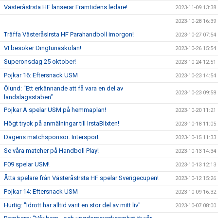
VästeråsIrsta HF lanserar Framtidens ledare!
2023-11-09 13:38
2023-10-28 16:39
Träffa VästeråsIrsta HF Parahandboll imorgon!
2023-10-27 07:54
VI besöker Dingtunaskolan!
2023-10-26 15:54
Superonsdag 25 oktober!
2023-10-24 12:51
Pojkar 16: Eftersnack USM
2023-10-23 14:54
Ölund: “Ett erkännande att få vara en del av
2023-10-23 09:58
landslagsstaben”
Pojkar A spelar USM på hemmaplan!
2023-10-20 11:21
Högt tryck på anmälningar till IrstaBlixten!
2023-10-18 11:05
Dagens matchsponsor: Intersport
2023-10-15 11:33
Se våra matcher på Handboll Play!
2023-10-13 14:34
F09 spelar USM!
2023-10-13 12:13
Åtta spelare från VästeråsIrsta HF spelar Sverigecupen!
2023-10-12 15:26
Pojkar 14: Eftersnack USM
2023-10-09 16:32
Hurtig: "Idrott har alltid varit en stor del av mitt liv"
2023-10-07 08:00