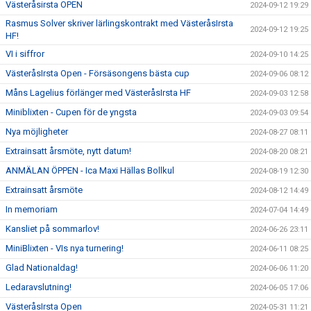
Västeråsirsta OPEN
2024-09-12 19:29
Rasmus Solver skriver lärlingskontrakt med VästeråsIrsta
2024-09-12 19:25
HF!
VI i siffror
2024-09-10 14:25
VästeråsIrsta Open - Försäsongens bästa cup
2024-09-06 08:12
Måns Lagelius förlänger med VästeråsIrsta HF
2024-09-03 12:58
Miniblixten - Cupen för de yngsta
2024-09-03 09:54
Nya möjligheter
2024-08-27 08:11
Extrainsatt årsmöte, nytt datum!
2024-08-20 08:21
ANMÄLAN ÖPPEN - Ica Maxi Hällas Bollkul
2024-08-19 12:30
Extrainsatt årsmöte
2024-08-12 14:49
In memoriam
2024-07-04 14:49
Kansliet på sommarlov!
2024-06-26 23:11
MiniBlixten - VIs nya turnering!
2024-06-11 08:25
Glad Nationaldag!
2024-06-06 11:20
Ledaravslutning!
2024-06-05 17:06
VästeråsIrsta Open
2024-05-31 11:21