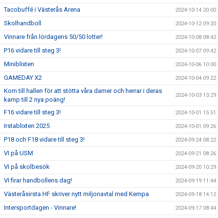
Tacobuffé i Västerås Arena
2024-10-14 20:00
Skolhandboll
2024-10-12 09:20
Vinnare från lördagens 50/50 lotter!
2024-10-08 08:42
P16 vidare till steg 3!
2024-10-07 09:42
Miniblixten
2024-10-06 10:00
GAMEDAY X2
2024-10-04 09:22
Kom till hallen för att stötta våra damer och herrar i deras
2024-10-03 13:29
kamp till 2 nya poäng!
F16 vidare till steg 3!
2024-10-01 15:51
Irstablixten 2025
2024-10-01 09:26
P18 och F18 vidare till steg 3!
2024-09-24 08:22
VI på USM
2024-09-21 08:26
VI på skolbesök
2024-09-20 10:29
VI firar handbollens dag!
2024-09-19 11:44
Västeråsirsta HF skriver nytt miljonavtal med Kempa
2024-09-18 14:12
Intersportdagen - Vinnare!
2024-09-17 08:44