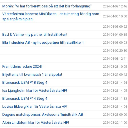
Morén: "Vi har förberett oss på att det blir förlängning"
2024-04-09 12:46
VästeråsIrsta lanserar MiniBlixten - en turnering för dig som
2024-04-05 10:00
spelar på miniplan!
2024-04-05 09:22
Bad & Värme - ny partner till IrstaBlixten!
2024-04-04 09:15
Ella Industrier AB - ny huvudpartner till IrstaBlixten!
2024-04-03 09:03
2024-04-02 20:30
2024-04-01 12:41
Framtidens ledare 2024!
2024-03-28 10:05
Biljetterna till kvalmatch 1 är släppta!
2024-03-27 09:42
Eftersnack USM P18 Steg 4
2024-03-26 14:24
Isa Ljungholm klar för VästeråsIrsta HF!
2024-03-26 14:05
Eftersnack USM F14 Steg 4
2024-03-26 11:33
Lovisa Ekberg klar för VästeråsIrsta HF!
2024-03-25 14:04
Dagens matchsponsor: Axelssons Turisttrafik AB
2024-03-23 09:00
Albin Lindblom klar för VästeråsIrsta HF!
2024-03-22 11:00