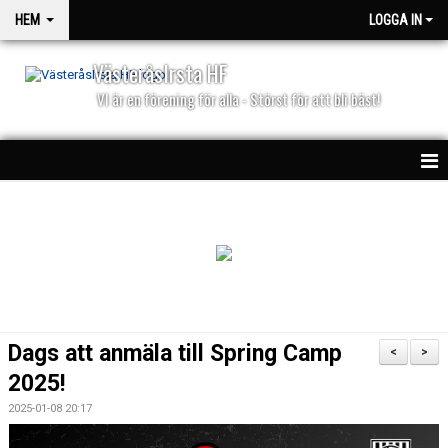
HEM
LOGGA IN
VästeråsIrsta HF
VI är en förening för alla - Störst för att bli bäst!
HEM
NYHETER
PARTNERS
KALENDER
Dags att anmäla till Spring Camp
<
>
MATCHER
2025!
2025-01-08 20:17