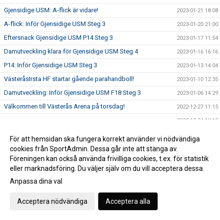
Gjensidige USM: A-flick är vidare!
2023-01-21 18:08
A-flick: Inför Gjensidige USM Steg 3
2023-01-20 21:00
Eftersnack Gjensidige USM P14 Steg 3
2023-01-17 11:54
Damutveckling klara för Gjensidige USM Steg 4
2023-01-16 16:16
P14: Inför Gjensidige USM Steg 3
2023-01-13 14:04
VästeråsIrsta HF startar gående parahandboll!
2023-01-10 12:35
Damutveckling: Inför Gjensidige USM F18 Steg 3
2023-01-06 14:29
Välkommen till Västerås Arena på torsdag!
2022-12-27 11:15
2022-12-24 13:10
God Jul & Gott Nytt År från oss!
2022-12-23 14:43
För att hemsidan ska fungera korrekt använder vi nödvändiga
Vill du vara ledare inom Parahandboll?
2022-12-19 13:21
cookies från SportAdmin. Dessa går inte att stänga av.
Föreningen kan också använda frivilliga cookies, t.ex. för statistik
Limited Edition: Vickan Tribute
2022-12-14 12:42
eller marknadsföring. Du väljer själv om du vill acceptera dessa.
VI hyllar Vickan!
2022-12-13 11:37
Anpassa dina val
Erbjudande från Intersport!
2022-12-13 11:03
Acceptera nödvändiga
Acceptera alla
F08: "Vi ser fram emot utmaningen i helgen"
2022-12-02 11:48
P14: "Vi har duktiga killar som kämpar hårt tillsammans"
2022-12-01 12:31