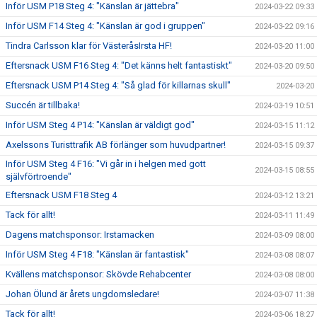
Inför USM P18 Steg 4: "Känslan är jättebra"
2024-03-22 09:33
Inför USM F14 Steg 4: "Känslan är god i gruppen"
2024-03-22 09:16
Tindra Carlsson klar för VästeråsIrsta HF!
2024-03-20 11:00
Eftersnack USM F16 Steg 4: "Det känns helt fantastiskt"
2024-03-20 09:50
Eftersnack USM P14 Steg 4: "Så glad för killarnas skull"
2024-03-20
Succén är tillbaka!
2024-03-19 10:51
Inför USM Steg 4 P14: "Känslan är väldigt god"
2024-03-15 11:12
Axelssons Turisttrafik AB förlänger som huvudpartner!
2024-03-15 09:37
Inför USM Steg 4 F16: "Vi går in i helgen med gott
2024-03-15 08:55
självförtroende"
Eftersnack USM F18 Steg 4
2024-03-12 13:21
Tack för allt!
2024-03-11 11:49
Dagens matchsponsor: Irstamacken
2024-03-09 08:00
Inför USM Steg 4 F18: "Känslan är fantastisk"
2024-03-08 08:07
Kvällens matchsponsor: Skövde Rehabcenter
2024-03-08 08:00
Johan Ölund är årets ungdomsledare!
2024-03-07 11:38
Tack för allt!
2024-03-06 18:27