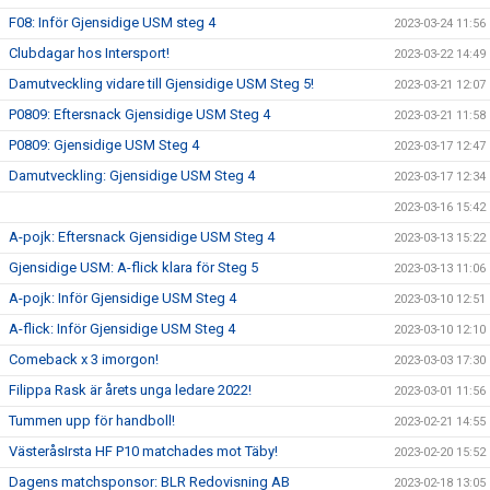
F08: Inför Gjensidige USM steg 4
2023-03-24 11:56
Clubdagar hos Intersport!
2023-03-22 14:49
Damutveckling vidare till Gjensidige USM Steg 5!
2023-03-21 12:07
P0809: Eftersnack Gjensidige USM Steg 4
2023-03-21 11:58
P0809: Gjensidige USM Steg 4
2023-03-17 12:47
Damutveckling: Gjensidige USM Steg 4
2023-03-17 12:34
2023-03-16 15:42
A-pojk: Eftersnack Gjensidige USM Steg 4
2023-03-13 15:22
Gjensidige USM: A-flick klara för Steg 5
2023-03-13 11:06
A-pojk: Inför Gjensidige USM Steg 4
2023-03-10 12:51
A-flick: Inför Gjensidige USM Steg 4
2023-03-10 12:10
Comeback x 3 imorgon!
2023-03-03 17:30
Filippa Rask är årets unga ledare 2022!
2023-03-01 11:56
Tummen upp för handboll!
2023-02-21 14:55
VästeråsIrsta HF P10 matchades mot Täby!
2023-02-20 15:52
Dagens matchsponsor: BLR Redovisning AB
2023-02-18 13:05