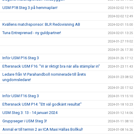
USM P18 Steg 3 på hemmaplan!
2024-02-02 19:15
2024-02-02 12:49
Kvällens matchsponsor: BLR Redovisning AB
2024-02-01 15:00
Tuna Entreprenad - ny guldpartner!
2024-02-01 13:25
2024-01-27 19:02
2024-01-26 17:30
Inför USM P16 Steg 3
2024-01-26 17:12
Eftersnack USM F16: "Vi är riktigt bra när alla stämplar in"
2024-01-23 11:43
Ledare från VI Parahandboll nominerade till årets
2024-01-23 08:52
ungdomsledare!
2024-01-20 17:52
Inför USM F16 Steg 3
2024-01-19 15:10
Eftersnack USM P14: "Ett väl godkänt resultat"
2024-01-18 10:23
USM Steg 3: 13 - 14 januari 2024
2024-01-12 14:06
Gruppseger i USM Steg 3!
2024-01-11 08:10
Anmäl er till termin 2 av ICA Maxi Hällas Bollkul!
2024-01-08 16:26