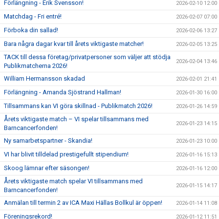
Förlängning - Erik Svensson!
2026-02-10 12:00
Matchdag - Fri entré!
2026-02-07 07:00
Förboka din sallad!
2026-02-06 13:27
Bara några dagar kvar till årets viktigaste matcher!
2026-02-05 13:25
TACK till dessa företag/privatpersoner som väljer att stödja
2026-02-04 13:46
Publikmatcherna 2026!
William Hermansson skadad
2026-02-01 21:41
Förlängning - Amanda Sjöstrand Hallman!
2026-01-30 16:00
Tillsammans kan VI göra skillnad - Publikmatch 2026!
2026-01-26 14:59
Årets viktigaste match – VI spelar tillsammans med
2026-01-23 14:15
Barncancerfonden!
Ny samarbetspartner - Skandia!
2026-01-23 10:00
VI har blivit tilldelad prestigefullt stipendium!
2026-01-16 15:13
Skoog lämnar efter säsongen!
2026-01-16 12:00
Årets viktigaste match spelar VI tillsammans med
2026-01-15 14:17
Barncancerfonden!
Anmälan till termin 2 av ICA Maxi Hällas Bollkul är öppen!
2026-01-14 11:08
Föreningsrekord!
2026-01-12 11:51