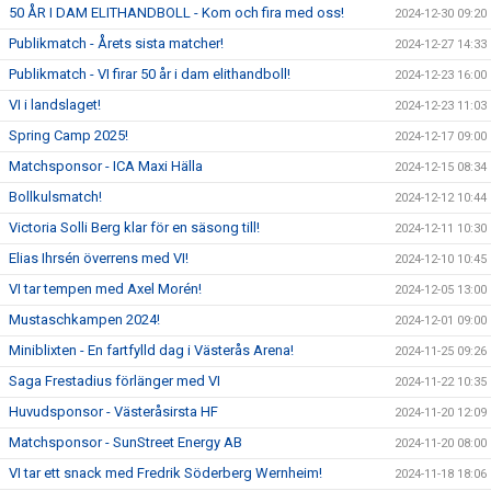
50 ÅR I DAM ELITHANDBOLL - Kom och fira med oss!
2024-12-30 09:20
Publikmatch - Årets sista matcher!
2024-12-27 14:33
Publikmatch - VI firar 50 år i dam elithandboll!
2024-12-23 16:00
VI i landslaget!
2024-12-23 11:03
Spring Camp 2025!
2024-12-17 09:00
Matchsponsor - ICA Maxi Hälla
2024-12-15 08:34
Bollkulsmatch!
2024-12-12 10:44
Victoria Solli Berg klar för en säsong till!
2024-12-11 10:30
Elias Ihrsén överrens med VI!
2024-12-10 10:45
VI tar tempen med Axel Morén!
2024-12-05 13:00
Mustaschkampen 2024!
2024-12-01 09:00
Miniblixten - En fartfylld dag i Västerås Arena!
2024-11-25 09:26
Saga Frestadius förlänger med VI
2024-11-22 10:35
Huvudsponsor - Västeråsirsta HF
2024-11-20 12:09
Matchsponsor - SunStreet Energy AB
2024-11-20 08:00
VI tar ett snack med Fredrik Söderberg Wernheim!
2024-11-18 18:06