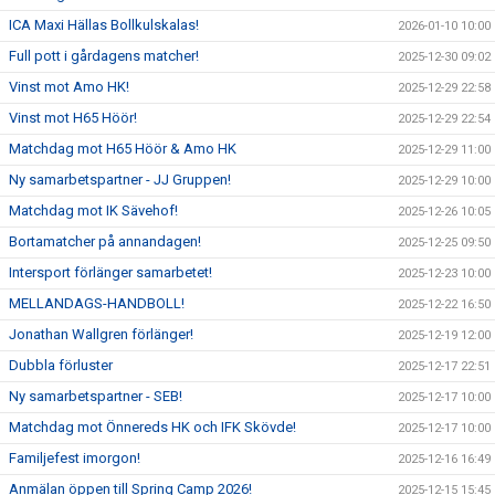
ICA Maxi Hällas Bollkulskalas!
2026-01-10 10:00
Full pott i gårdagens matcher!
2025-12-30 09:02
Vinst mot Amo HK!
2025-12-29 22:58
Vinst mot H65 Höör!
2025-12-29 22:54
Matchdag mot H65 Höör & Amo HK
2025-12-29 11:00
Ny samarbetspartner - JJ Gruppen!
2025-12-29 10:00
Matchdag mot IK Sävehof!
2025-12-26 10:05
Bortamatcher på annandagen!
2025-12-25 09:50
Intersport förlänger samarbetet!
2025-12-23 10:00
MELLANDAGS-HANDBOLL!
2025-12-22 16:50
Jonathan Wallgren förlänger!
2025-12-19 12:00
Dubbla förluster
2025-12-17 22:51
Ny samarbetspartner - SEB!
2025-12-17 10:00
Matchdag mot Önnereds HK och IFK Skövde!
2025-12-17 10:00
Familjefest imorgon!
2025-12-16 16:49
Anmälan öppen till Spring Camp 2026!
2025-12-15 15:45