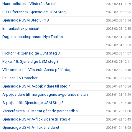
Handbollsfest i Västerås Arena!
2023-02-14 15:29
F08: Eftersnack Gjensidige USM Steg 3
2023-02-09 15:25
Gjensidige USM Steg 3 P18
2023-02-08 16:14
En fantastisk premiär!
2023-02-05 12:35
Dagens matchsponsor: Nya Thulins
2023-02-04 12:18
2023-02-04 10:53
Flickor 14: Gjensidige USM Steg 3
2023-02-03 14:07
Pojkar 18: Gjensidige USM steg 3
2023-02-03 12:11
Välkommen till Västerås Arena på lördag!
2023-02-01 13:48
Paulsen 150 matcher!
2023-01-31 12:25
Gjensidige USM: A-pojk vidare till steg 4
2023-01-29 13:54
A-pojk vidare till morgondagens avgörande match
2023-01-28 19:29
A-pojk: Inför Gjensidige USM Steg 3
2023-01-27 15:48
VästeråsIrsta HF startar gående parahandboll!
2023-01-25 11:00
Gjensidige USM: A-flick vidare till steg 4
2023-01-22 15:43
Gjensidige USM: A-flick är vidare!
2023-01-21 18:08