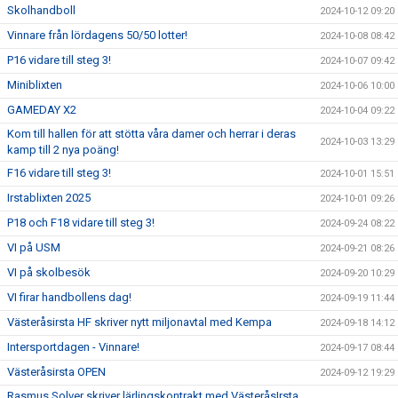
Skolhandboll
2024-10-12 09:20
Vinnare från lördagens 50/50 lotter!
2024-10-08 08:42
P16 vidare till steg 3!
2024-10-07 09:42
Miniblixten
2024-10-06 10:00
GAMEDAY X2
2024-10-04 09:22
Kom till hallen för att stötta våra damer och herrar i deras
2024-10-03 13:29
kamp till 2 nya poäng!
F16 vidare till steg 3!
2024-10-01 15:51
Irstablixten 2025
2024-10-01 09:26
P18 och F18 vidare till steg 3!
2024-09-24 08:22
VI på USM
2024-09-21 08:26
VI på skolbesök
2024-09-20 10:29
VI firar handbollens dag!
2024-09-19 11:44
Västeråsirsta HF skriver nytt miljonavtal med Kempa
2024-09-18 14:12
Intersportdagen - Vinnare!
2024-09-17 08:44
Västeråsirsta OPEN
2024-09-12 19:29
Rasmus Solver skriver lärlingskontrakt med VästeråsIrsta