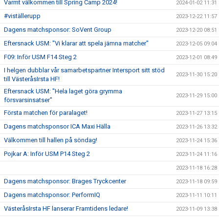
Varmt välkommen till Spring Camp 2024!
2024-01-02 11:31
#viställerupp
2023-12-22 11:57
Dagens matchsponsor: SoVent Group
2023-12-20 08:51
Eftersnack USM: "Vi klarar att spela jämna matcher"
2023-12-05 09:04
F09: Inför USM F14 Steg 2
2023-12-01 08:49
I helgen dubblar vår samarbetspartner Intersport sitt stöd
2023-11-30 15:20
till VästeråsIrsta HF!
Eftersnack USM: "Hela laget göra grymma
2023-11-29 15:00
försvarsinsatser"
Första matchen för paralaget!
2023-11-27 13:15
Dagens matchsponsor ICA Maxi Hälla
2023-11-26 13:32
Välkommen till hallen på söndag!
2023-11-24 15:36
Pojkar A: Inför USM P14 Steg 2
2023-11-24 11:16
2023-11-18 16:28
Dagens matchsponsor: Brages Tryckcenter
2023-11-18 09:59
Dagens matchsponsor: PerformIQ
2023-11-11 10:11
VästeråsIrsta HF lanserar Framtidens ledare!
2023-11-09 13:38