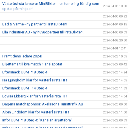
VästeråsIrsta lanserar MiniBlixten - en turnering för dig som
2024-04-05 10:00
spelar på miniplan!
2024-04-05 09:22
Bad & Värme - ny partner till IrstaBlixten!
2024-04-04 09:15
Ella Industrier AB - ny huvudpartner till IrstaBlixten!
2024-04-03 09:03
2024-04-02 20:30
2024-04-01 12:41
Framtidens ledare 2024!
2024-03-28 10:05
Biljetterna till kvalmatch 1 är släppta!
2024-03-27 09:42
Eftersnack USM P18 Steg 4
2024-03-26 14:24
Isa Ljungholm klar för VästeråsIrsta HF!
2024-03-26 14:05
Eftersnack USM F14 Steg 4
2024-03-26 11:33
Lovisa Ekberg klar för VästeråsIrsta HF!
2024-03-25 14:04
Dagens matchsponsor: Axelssons Turisttrafik AB
2024-03-23 09:00
Albin Lindblom klar för VästeråsIrsta HF!
2024-03-22 11:00
Inför USM P18 Steg 4: "Känslan är jättebra"
2024-03-22 09:33