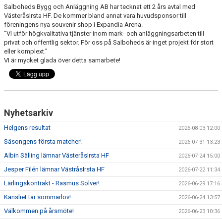
Salboheds Bygg och Anläggning AB har tecknat ett 2 års avtal med
VästeråsIrsta HF. De kommer bland annat vara huvudsponsor till
föreningens nya souvenir shop i Expandia Arena.
”Vi utför högkvalitativa tjänster inom mark- och anläggningsarbeten till
privat och offentlig sektor. För oss på Salboheds är inget projekt för stort
eller komplext.”
VI är mycket glada över detta samarbete!
Nyhetsarkiv
Helgens resultat
2026-08-03 12:00
Säsongens första matcher!
2026-07-31 13:23
Albin Sälling lämnar VästeråsIrsta HF
2026-07-24 15:00
Jesper Filén lämnar VästråsIrsta HF
2026-07-22 11:34
Lärlingskontrakt - Rasmus Solver!
2026-06-29 17:16
Kansliet tar sommarlov!
2026-06-24 13:57
Välkommen på årsmöte!
2026-06-23 10:36