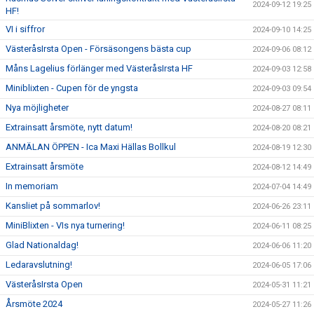
2024-09-12 19:25
HF!
VI i siffror
2024-09-10 14:25
VästeråsIrsta Open - Försäsongens bästa cup
2024-09-06 08:12
Måns Lagelius förlänger med VästeråsIrsta HF
2024-09-03 12:58
Miniblixten - Cupen för de yngsta
2024-09-03 09:54
Nya möjligheter
2024-08-27 08:11
Extrainsatt årsmöte, nytt datum!
2024-08-20 08:21
ANMÄLAN ÖPPEN - Ica Maxi Hällas Bollkul
2024-08-19 12:30
Extrainsatt årsmöte
2024-08-12 14:49
In memoriam
2024-07-04 14:49
Kansliet på sommarlov!
2024-06-26 23:11
MiniBlixten - VIs nya turnering!
2024-06-11 08:25
Glad Nationaldag!
2024-06-06 11:20
Ledaravslutning!
2024-06-05 17:06
VästeråsIrsta Open
2024-05-31 11:21
Årsmöte 2024
2024-05-27 11:26