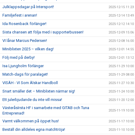
Julklappsdagar på Intersport!
2025-12-15 11:23
Familjefest i arenan!
2025-12-14 13:49
Ida Rosenback förlänger!
2025-12-12 14:10
Sista chansen att följa med i supporterbussen!
2025-12-09 15:06
VI lånar Marcus Pedersen!
2025-12-08 16:00
Miniblixten 2025 – vilken dag!
2025-12-01 14:55
Följ med på derby!
2025-12-01 13:12
Isa Ljungholm förlänger
2025-11-29 10:00
Match-dags för paralaget!
2025-11-29 08:00
VISÄH - VI Som Älskar Handboll
2025-11-27 10:30
Snart smäller det – Miniblixten närmar sig!
2025-11-24 10:00
Ett julerbjudande du inte vill missa!
2025-11-20 12:00
VästeråsIrsta HF i samarbete med GITAB och Tuna
2025-11-19 10:00
Entreprenad!
Varmt välkommen på öppet hus!
2025-11-17 10:00
Beställ din alldeles egna matchtröja!
2025-11-10 10:00