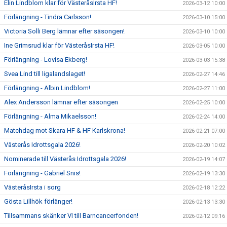
Elin Lindblom klar för VästeråsIrsta HF!
2026-03-12 10:00
Förlängning - Tindra Carlsson!
2026-03-10 15:00
Victoria Solli Berg lämnar efter säsongen!
2026-03-10 10:00
Ine Grimsrud klar för VästeråsIrsta HF!
2026-03-05 10:00
Förlängning - Lovisa Ekberg!
2026-03-03 15:38
Svea Lind till ligalandslaget!
2026-02-27 14:46
Förlängning - Albin Lindblom!
2026-02-27 11:00
Alex Andersson lämnar efter säsongen
2026-02-25 10:00
Förlängning - Alma Mikaelsson!
2026-02-24 14:00
Matchdag mot Skara HF & HF Karlskrona!
2026-02-21 07:00
Västerås Idrottsgala 2026!
2026-02-20 10:02
Nominerade till Västerås Idrottsgala 2026!
2026-02-19 14:07
Förlängning - Gabriel Snis!
2026-02-19 13:30
VästeråsIrsta i sorg
2026-02-18 12:22
Gösta Lillhök förlänger!
2026-02-13 13:30
Tillsammans skänker VI till Barncancerfonden!
2026-02-12 09:16