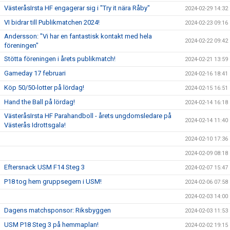
VästeråsIrsta HF engagerar sig i "Try it nära Råby"
2024-02-29 14:32
VI bidrar till Publikmatchen 2024!
2024-02-23 09:16
Andersson: "Vi har en fantastisk kontakt med hela
2024-02-22 09:42
föreningen"
Stötta föreningen i årets publikmatch!
2024-02-21 13:59
Gameday 17 februari
2024-02-16 18:41
Köp 50/50-lotter på lördag!
2024-02-15 16:51
Hand the Ball på lördag!
2024-02-14 16:18
VästeråsIrsta HF Parahandboll - årets ungdomsledare på
2024-02-14 11:40
Västerås Idrottsgala!
2024-02-10 17:36
2024-02-09 08:18
Eftersnack USM F14 Steg 3
2024-02-07 15:47
P18 tog hem gruppsegern i USM!
2024-02-06 07:58
2024-02-03 14:00
Dagens matchsponsor: Riksbyggen
2024-02-03 11:53
USM P18 Steg 3 på hemmaplan!
2024-02-02 19:15