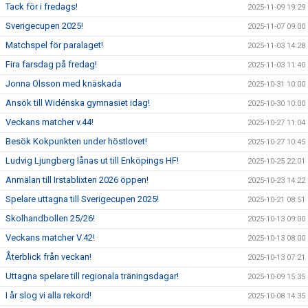
Tack för i fredags!
2025-11-09 19:29
Sverigecupen 2025!
2025-11-07 09:00
Matchspel för paralaget!
2025-11-03 14:28
Fira farsdag på fredag!
2025-11-03 11:40
Jonna Olsson med knäskada
2025-10-31 10:00
Ansök till Widénska gymnasiet idag!
2025-10-30 10:00
Veckans matcher v.44!
2025-10-27 11:04
Besök Kokpunkten under höstlovet!
2025-10-27 10:45
Ludvig Ljungberg lånas ut till Enköpings HF!
2025-10-25 22:01
Anmälan till Irstablixten 2026 öppen!
2025-10-23 14:22
Spelare uttagna till Sverigecupen 2025!
2025-10-21 08:51
Skolhandbollen 25/26!
2025-10-13 09:00
Veckans matcher V.42!
2025-10-13 08:00
Återblick från veckan!
2025-10-13 07:21
Uttagna spelare till regionala träningsdagar!
2025-10-09 15:35
I år slog vi alla rekord!
2025-10-08 14:35