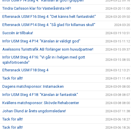
Inför USM F14 Steg 4: "Känslan är god i gruppen"
2024-03-22 09:16
Tindra Carlsson klar för VästeråsIrsta HF!
2024-03-20 11:00
Eftersnack USM F16 Steg 4: "Det känns helt fantastiskt"
2024-03-20 09:50
Eftersnack USM P14 Steg 4: "Så glad för killarnas skull"
2024-03-20
Succén är tillbaka!
2024-03-19 10:51
Inför USM Steg 4 P14: "Känslan är väldigt god"
2024-03-15 11:12
Axelssons Turisttrafik AB förlänger som huvudpartner!
2024-03-15 09:37
Inför USM Steg 4 F16: "Vi går in i helgen med gott
2024-03-15 08:55
självförtroende"
Eftersnack USM F18 Steg 4
2024-03-12 13:21
Tack för allt!
2024-03-11 11:49
Dagens matchsponsor: Irstamacken
2024-03-09 08:00
Inför USM Steg 4 F18: "Känslan är fantastisk"
2024-03-08 08:07
Kvällens matchsponsor: Skövde Rehabcenter
2024-03-08 08:00
Johan Ölund är årets ungdomsledare!
2024-03-07 11:38
Tack för allt!
2024-03-06 18:27
Tack för allt!
2024-03-06 18:26