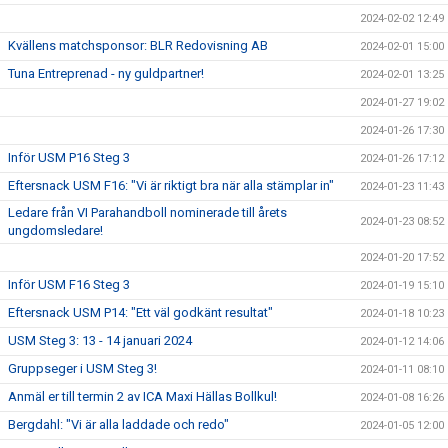
2024-02-02 12:49
Kvällens matchsponsor: BLR Redovisning AB
2024-02-01 15:00
Tuna Entreprenad - ny guldpartner!
2024-02-01 13:25
2024-01-27 19:02
2024-01-26 17:30
Inför USM P16 Steg 3
2024-01-26 17:12
Eftersnack USM F16: "Vi är riktigt bra när alla stämplar in"
2024-01-23 11:43
Ledare från VI Parahandboll nominerade till årets
2024-01-23 08:52
ungdomsledare!
2024-01-20 17:52
Inför USM F16 Steg 3
2024-01-19 15:10
Eftersnack USM P14: "Ett väl godkänt resultat"
2024-01-18 10:23
USM Steg 3: 13 - 14 januari 2024
2024-01-12 14:06
Gruppseger i USM Steg 3!
2024-01-11 08:10
Anmäl er till termin 2 av ICA Maxi Hällas Bollkul!
2024-01-08 16:26
Bergdahl: "Vi är alla laddade och redo"
2024-01-05 12:00