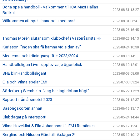
Börja spela handboll - Välkommen till ICA Maxi Hällas
2023-08-31 13:27
Bollkul!
Välkommen att spela handboll med oss!
2023-08-31 08:41
2023-08-26 16:45
Thomas Morén slutar som klubbchef i VästeråsIrsta HF
2023-08-25 14:13
Karlsson: "Ingen ska få hamna vid sidan av"
2023-08-24 10:30
Medlems- och träningsavgifter 2023/2024
2023-08-18 14:11
Handbollsligan Live - upplev varje ögonblick
2023-08-10 12:01
SHE blir Handbollsligan!
2023-08-08 08:08
Ella och Vilma spelar EM!
2023-07-03 09:24
Söderberg Wernheim: "Jag har lagt ribban högt"
2023-06-22 11:29
Rapport från årsmötet 2023
2023-06-21 12:37
Säsongskorten är här!
2023-06-16 13:17
Clubdagar på Intersport!
2023-05-24 14:44
Vilma Hoveklint & Ella Johansson till EM i Rumänien!
2023-05-17 12:41
Berglind och Nilsson Gärd till riksläger 2!
2023-05-12 10:12