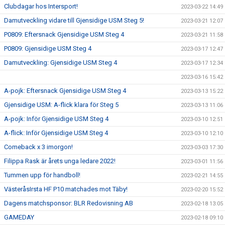
Clubdagar hos Intersport!
2023-03-22 14:49
Damutveckling vidare till Gjensidige USM Steg 5!
2023-03-21 12:07
P0809: Eftersnack Gjensidige USM Steg 4
2023-03-21 11:58
P0809: Gjensidige USM Steg 4
2023-03-17 12:47
Damutveckling: Gjensidige USM Steg 4
2023-03-17 12:34
2023-03-16 15:42
A-pojk: Eftersnack Gjensidige USM Steg 4
2023-03-13 15:22
Gjensidige USM: A-flick klara för Steg 5
2023-03-13 11:06
A-pojk: Inför Gjensidige USM Steg 4
2023-03-10 12:51
A-flick: Inför Gjensidige USM Steg 4
2023-03-10 12:10
Comeback x 3 imorgon!
2023-03-03 17:30
Filippa Rask är årets unga ledare 2022!
2023-03-01 11:56
Tummen upp för handboll!
2023-02-21 14:55
VästeråsIrsta HF P10 matchades mot Täby!
2023-02-20 15:52
Dagens matchsponsor: BLR Redovisning AB
2023-02-18 13:05
GAMEDAY
2023-02-18 09:10