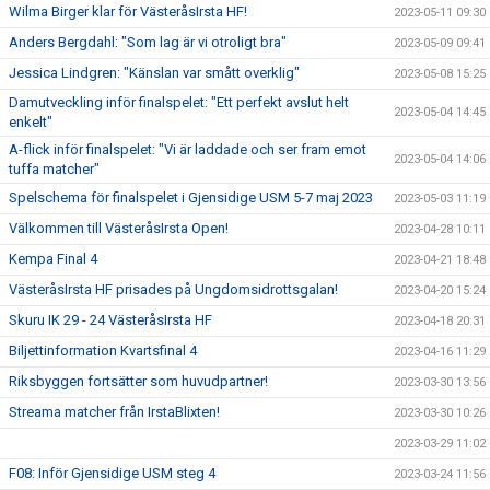
Wilma Birger klar för VästeråsIrsta HF!
2023-05-11 09:30
Anders Bergdahl: "Som lag är vi otroligt bra"
2023-05-09 09:41
Jessica Lindgren: "Känslan var smått overklig"
2023-05-08 15:25
Damutveckling inför finalspelet: "Ett perfekt avslut helt
2023-05-04 14:45
enkelt"
A-flick inför finalspelet: "Vi är laddade och ser fram emot
2023-05-04 14:06
tuffa matcher"
Spelschema för finalspelet i Gjensidige USM 5-7 maj 2023
2023-05-03 11:19
Välkommen till VästeråsIrsta Open!
2023-04-28 10:11
Kempa Final 4
2023-04-21 18:48
VästeråsIrsta HF prisades på Ungdomsidrottsgalan!
2023-04-20 15:24
Skuru IK 29 - 24 VästeråsIrsta HF
2023-04-18 20:31
Biljettinformation Kvartsfinal 4
2023-04-16 11:29
Riksbyggen fortsätter som huvudpartner!
2023-03-30 13:56
Streama matcher från IrstaBlixten!
2023-03-30 10:26
2023-03-29 11:02
F08: Inför Gjensidige USM steg 4
2023-03-24 11:56