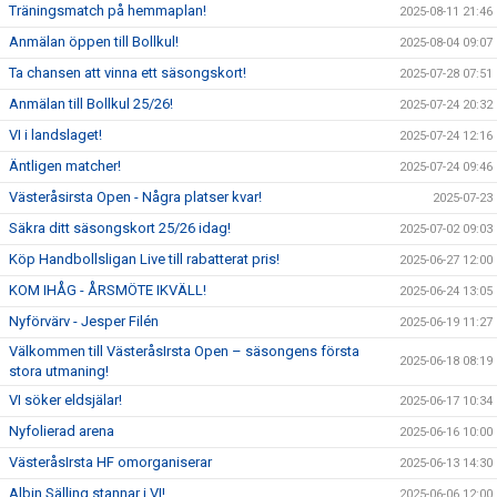
Träningsmatch på hemmaplan!
2025-08-11 21:46
Anmälan öppen till Bollkul!
2025-08-04 09:07
Ta chansen att vinna ett säsongskort!
2025-07-28 07:51
Anmälan till Bollkul 25/26!
2025-07-24 20:32
VI i landslaget!
2025-07-24 12:16
Äntligen matcher!
2025-07-24 09:46
Västeråsirsta Open - Några platser kvar!
2025-07-23
Säkra ditt säsongskort 25/26 idag!
2025-07-02 09:03
Köp Handbollsligan Live till rabatterat pris!
2025-06-27 12:00
KOM IHÅG - ÅRSMÖTE IKVÄLL!
2025-06-24 13:05
Nyförvärv - Jesper Filén
2025-06-19 11:27
Välkommen till VästeråsIrsta Open – säsongens första
2025-06-18 08:19
stora utmaning!
VI söker eldsjälar!
2025-06-17 10:34
Nyfolierad arena
2025-06-16 10:00
VästeråsIrsta HF omorganiserar
2025-06-13 14:30
Albin Sälling stannar i VI!
2025-06-06 12:00