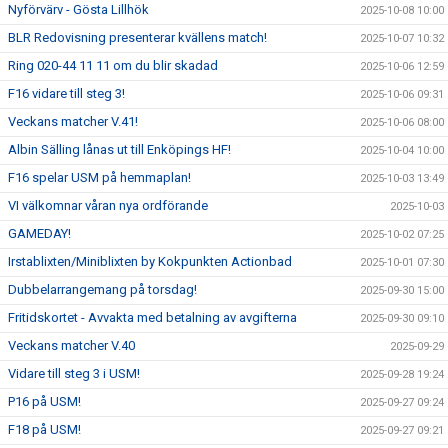
Nyförvärv - Gösta Lillhök
2025-10-08 10:00
BLR Redovisning presenterar kvällens match!
2025-10-07 10:32
Ring 020-44 11 11 om du blir skadad
2025-10-06 12:59
F16 vidare till steg 3!
2025-10-06 09:31
Veckans matcher V.41!
2025-10-06 08:00
Albin Sälling lånas ut till Enköpings HF!
2025-10-04 10:00
F16 spelar USM på hemmaplan!
2025-10-03 13:49
VI välkomnar våran nya ordförande
2025-10-03
GAMEDAY!
2025-10-02 07:25
Irstablixten/Miniblixten by Kokpunkten Actionbad
2025-10-01 07:30
Dubbelarrangemang på torsdag!
2025-09-30 15:00
Fritidskortet - Avvakta med betalning av avgifterna
2025-09-30 09:10
Veckans matcher V.40
2025-09-29
Vidare till steg 3 i USM!
2025-09-28 19:24
P16 på USM!
2025-09-27 09:24
F18 på USM!
2025-09-27 09:21