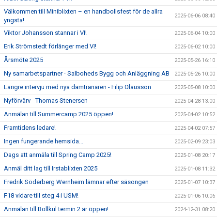
Välkommen till Miniblixten – en handbollsfest för de allra
2025-06-06 08:40
yngsta!
Viktor Johansson stannar i VI!
2025-06-04 10:00
Erik Strömstedt förlänger med VI!
2025-06-02 10:00
Årsmöte 2025
2025-05-26 16:10
Ny samarbetspartner - Salboheds Bygg och Anläggning AB
2025-05-26 10:00
Längre intervju med nya damtränaren - Filip Olausson
2025-05-08 10:00
Nyförvärv - Thomas Stenersen
2025-04-28 13:00
Anmälan till Summercamp 2025 öppen!
2025-04-02 10:52
Framtidens ledare!
2025-04-02 07:57
Ingen fungerande hemsida...
2025-02-09 23:03
Dags att anmäla till Spring Camp 2025!
2025-01-08 20:17
Anmäl ditt lag till Irstablixten 2025
2025-01-08 11:32
Fredrik Söderberg Wernheim lämnar efter säsongen
2025-01-07 10:37
F18 vidare till steg 4 i USM!
2025-01-06 10:06
Anmälan till Bollkul termin 2 är öppen!
2024-12-31 08:20