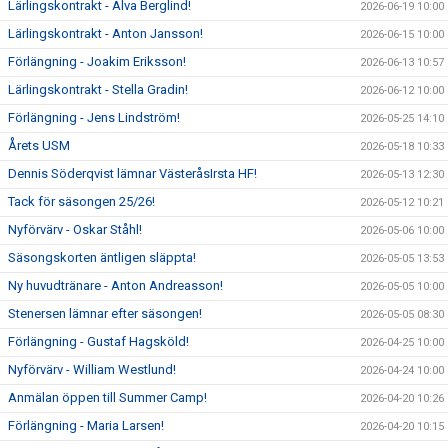
Lärlingskontrakt - Alva Berglind!
2026-06-19 10:00
Lärlingskontrakt - Anton Jansson!
2026-06-15 10:00
Förlängning - Joakim Eriksson!
2026-06-13 10:57
Lärlingskontrakt - Stella Gradin!
2026-06-12 10:00
Förlängning - Jens Lindström!
2026-05-25 14:10
Årets USM
2026-05-18 10:33
Dennis Söderqvist lämnar VästeråsIrsta HF!
2026-05-13 12:30
Tack för säsongen 25/26!
2026-05-12 10:21
Nyförvärv - Oskar Ståhl!
2026-05-06 10:00
Säsongskorten äntligen släppta!
2026-05-05 13:53
Ny huvudtränare - Anton Andreasson!
2026-05-05 10:00
Stenersen lämnar efter säsongen!
2026-05-05 08:30
Förlängning - Gustaf Hagsköld!
2026-04-25 10:00
Nyförvärv - William Westlund!
2026-04-24 10:00
Anmälan öppen till Summer Camp!
2026-04-20 10:26
Förlängning - Maria Larsen!
2026-04-20 10:15