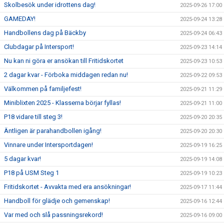
Skolbesök under idrottens dag!
2025-09-26 17:00
GAMEDAY!
2025-09-24 13:28
Handbollens dag på Bäckby
2025-09-24 06:43
Clubdagar på Intersport!
2025-09-23 14:14
Nu kan ni göra er ansökan till Fritidskortet
2025-09-23 10:53
2 dagar kvar - Förboka middagen redan nu!
2025-09-22 09:53
Välkommen på familjefest!
2025-09-21 11:29
Miniblixten 2025 - Klasserna börjar fyllas!
2025-09-21 11:00
P18 vidare till steg 3!
2025-09-20 20:35
Äntligen är parahandbollen igång!
2025-09-20 20:30
Vinnare under Intersportdagen!
2025-09-19 16:25
5 dagar kvar!
2025-09-19 14:08
P18 på USM Steg 1
2025-09-19 10:23
Fritidskortet - Avvakta med era ansökningar!
2025-09-17 11:44
Handboll för glädje och gemenskap!
2025-09-16 12:44
Var med och slå passningsrekord!
2025-09-16 09:00