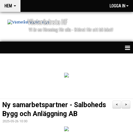
HEM
LOGGA IN
VästeråsIrsta HF
VI är en förening för alla - Störst för att bli bäst!
HEM
NYHETER
PARTNERS
KALENDER
Ny samarbetspartner - Salboheds
<
>
MATCHER
Bygg och Anläggning AB
2025-05-26 10:00