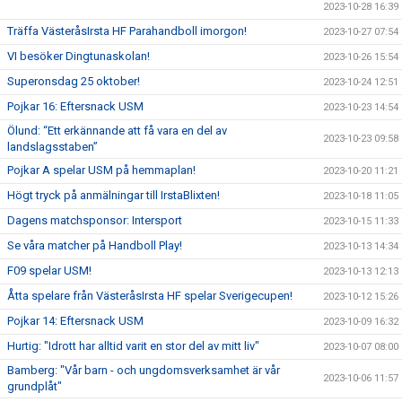
2023-10-28 16:39
Träffa VästeråsIrsta HF Parahandboll imorgon!
2023-10-27 07:54
VI besöker Dingtunaskolan!
2023-10-26 15:54
Superonsdag 25 oktober!
2023-10-24 12:51
Pojkar 16: Eftersnack USM
2023-10-23 14:54
Ölund: “Ett erkännande att få vara en del av
2023-10-23 09:58
landslagsstaben”
Pojkar A spelar USM på hemmaplan!
2023-10-20 11:21
Högt tryck på anmälningar till IrstaBlixten!
2023-10-18 11:05
Dagens matchsponsor: Intersport
2023-10-15 11:33
Se våra matcher på Handboll Play!
2023-10-13 14:34
F09 spelar USM!
2023-10-13 12:13
Åtta spelare från VästeråsIrsta HF spelar Sverigecupen!
2023-10-12 15:26
Pojkar 14: Eftersnack USM
2023-10-09 16:32
Hurtig: "Idrott har alltid varit en stor del av mitt liv"
2023-10-07 08:00
Bamberg: "Vår barn - och ungdomsverksamhet är vår
2023-10-06 11:57
grundplåt"