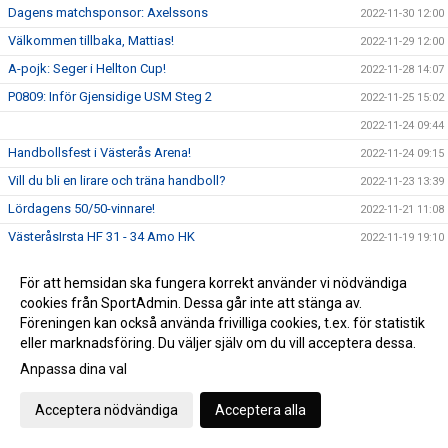
Dagens matchsponsor: Axelssons
2022-11-30 12:00
Välkommen tillbaka, Mattias!
2022-11-29 12:00
A-pojk: Seger i Hellton Cup!
2022-11-28 14:07
P0809: Inför Gjensidige USM Steg 2
2022-11-25 15:02
2022-11-24 09:44
Handbollsfest i Västerås Arena!
2022-11-24 09:15
Vill du bli en lirare och träna handboll?
2022-11-23 13:39
Lördagens 50/50-vinnare!
2022-11-21 11:08
VästeråsIrsta HF 31 - 34 Amo HK
2022-11-19 19:10
Dagens match presenteras av Barndiabetesfonden!
2022-11-19 13:09
För att hemsidan ska fungera korrekt använder vi nödvändiga
Nyhet i vår souvenirbutik!
2022-11-17 11:58
cookies från SportAdmin. Dessa går inte att stänga av.
Föreningsutveckling - Elit är igång!
Föreningen kan också använda frivilliga cookies, t.ex. för statistik
2022-11-16 15:38
eller marknadsföring. Du väljer själv om du vill acceptera dessa.
P18 vidare till Gjensidige USM Steg 3!
2022-11-15 13:50
Anpassa dina val
Världsdiabetesdagen 2022
2022-11-14 10:41
P19: Gjensidige USM Steg 2
2022-11-11 19:23
Acceptera nödvändiga
Acceptera alla
VästeråsIrsta HF växer!
2022-11-10 09:56