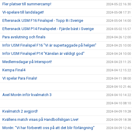
Fler platser till summercamp!
2024-05-22 16:30
VI-spelare till landslaget!
2024-05-08 17:31
Eftersnack USM F16 Finalspel - Topp 8 i Sverige
2024-05-04 14:00
Eftersnack USM P14 Finalspelet - Fjärde bäst i Sverige
2024-05-02 15:57
Para avslutning och finals
2024-04-26 12:00
Inför USM Finalspel F16 "Vi är supertaggade på helgen"
2024-04-25 10:00
Inför USM Finalspel P14 "Känslan är väldigt god"
2024-04-24 10:00
Medlemsdagar på Intersport!
2024-04-23 11:25
Kempa Final4
2024-04-12 15:22
VI spelar Para Finals!
2024-04-11 08:00
2024-04-10 21:46
Axel Morén inför kvalmatch 3
2024-04-10 14:22
2024-04-10 08:10
Kvalmatch 2 avgjord!
2024-04-09 19:28
Kvällens match visas på Handbollsligan Live!
2024-04-09 18:38
Morén: "Vi har förberett oss på att det blir förlängning"
2024-04-09 12:46