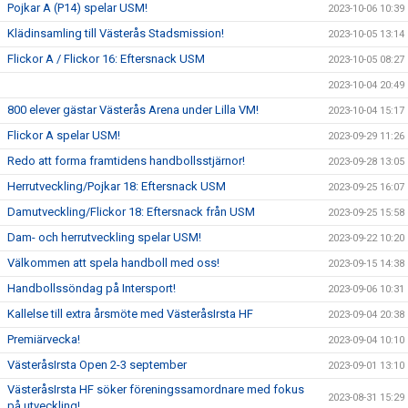
Pojkar A (P14) spelar USM!
2023-10-06 10:39
Klädinsamling till Västerås Stadsmission!
2023-10-05 13:14
Flickor A / Flickor 16: Eftersnack USM
2023-10-05 08:27
2023-10-04 20:49
800 elever gästar Västerås Arena under Lilla VM!
2023-10-04 15:17
Flickor A spelar USM!
2023-09-29 11:26
Redo att forma framtidens handbollsstjärnor!
2023-09-28 13:05
Herrutveckling/Pojkar 18: Eftersnack USM
2023-09-25 16:07
Damutveckling/Flickor 18: Eftersnack från USM
2023-09-25 15:58
Dam- och herrutveckling spelar USM!
2023-09-22 10:20
Välkommen att spela handboll med oss!
2023-09-15 14:38
Handbollssöndag på Intersport!
2023-09-06 10:31
Kallelse till extra årsmöte med VästeråsIrsta HF
2023-09-04 20:38
Premiärvecka!
2023-09-04 10:10
VästeråsIrsta Open 2-3 september
2023-09-01 13:10
VästeråsIrsta HF söker föreningssamordnare med fokus
2023-08-31 15:29
på utveckling!