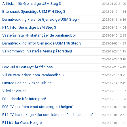
A-flick: Inför Gjensidige USM Steg 3
2023-01-20 21:00
Eftersnack Gjensidige USM P14 Steg 3
2023-01-17 11:54
Damutveckling klara för Gjensidige USM Steg 4
2023-01-16 16:16
P14: Inför Gjensidige USM Steg 3
2023-01-13 14:04
VästeråsIrsta HF startar gående parahandboll!
2023-01-10 12:35
Damutveckling: Inför Gjensidige USM F18 Steg 3
2023-01-06 14:29
Välkommen till Västerås Arena på torsdag!
2022-12-27 11:15
2022-12-24 13:10
God Jul & Gott Nytt År från oss!
2022-12-23 14:43
Vill du vara ledare inom Parahandboll?
2022-12-19 13:21
Limited Edition: Vickan Tribute
2022-12-14 12:42
VI hyllar Vickan!
2022-12-13 11:37
Erbjudande från Intersport!
2022-12-13 11:03
F08: "Vi ser fram emot utmaningen i helgen"
2022-12-02 11:48
P14: "Vi har duktiga killar som kämpar hårt tillsammans"
2022-12-01 12:31
P11 träffar Claes Hellgren!
2022-12-01 11:41