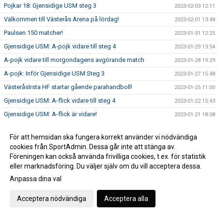
Pojkar 18: Gjensidige USM steg 3
2023-02-03 12:11
Välkommen till Västerås Arena på lördag!
2023-02-01 13:48
Paulsen 150 matcher!
2023-01-31 12:25
Gjensidige USM: A-pojk vidare till steg 4
2023-01-29 13:54
A-pojk vidare till morgondagens avgörande match
2023-01-28 19:29
A-pojk: Inför Gjensidige USM Steg 3
2023-01-27 15:48
VästeråsIrsta HF startar gående parahandboll!
2023-01-25 11:00
Gjensidige USM: A-flick vidare till steg 4
2023-01-22 15:43
Gjensidige USM: A-flick är vidare!
2023-01-21 18:08
A-flick: Inför Gjensidige USM Steg 3
2023-01-20 21:00
För att hemsidan ska fungera korrekt använder vi nödvändiga
Eftersnack Gjensidige USM P14 Steg 3
2023-01-17 11:54
cookies från SportAdmin. Dessa går inte att stänga av.
Damutveckling klara för Gjensidige USM Steg 4
2023-01-16 16:16
Föreningen kan också använda frivilliga cookies, t.ex. för statistik
eller marknadsföring. Du väljer själv om du vill acceptera dessa.
P14: Inför Gjensidige USM Steg 3
2023-01-13 14:04
Anpassa dina val
VästeråsIrsta HF startar gående parahandboll!
2023-01-10 12:35
Damutveckling: Inför Gjensidige USM F18 Steg 3
2023-01-06 14:29
Acceptera nödvändiga
Acceptera alla
Välkommen till Västerås Arena på torsdag!
2022-12-27 11:15