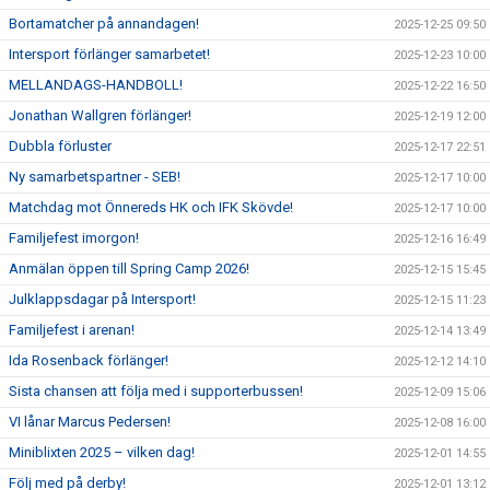
Bortamatcher på annandagen!
2025-12-25 09:50
Intersport förlänger samarbetet!
2025-12-23 10:00
MELLANDAGS-HANDBOLL!
2025-12-22 16:50
Jonathan Wallgren förlänger!
2025-12-19 12:00
Dubbla förluster
2025-12-17 22:51
Ny samarbetspartner - SEB!
2025-12-17 10:00
Matchdag mot Önnereds HK och IFK Skövde!
2025-12-17 10:00
Familjefest imorgon!
2025-12-16 16:49
Anmälan öppen till Spring Camp 2026!
2025-12-15 15:45
Julklappsdagar på Intersport!
2025-12-15 11:23
Familjefest i arenan!
2025-12-14 13:49
Ida Rosenback förlänger!
2025-12-12 14:10
Sista chansen att följa med i supporterbussen!
2025-12-09 15:06
VI lånar Marcus Pedersen!
2025-12-08 16:00
Miniblixten 2025 – vilken dag!
2025-12-01 14:55
Följ med på derby!
2025-12-01 13:12