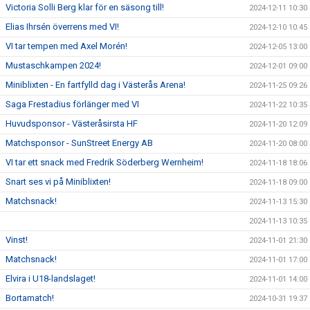
Victoria Solli Berg klar för en säsong till!
2024-12-11 10:30
Elias Ihrsén överrens med VI!
2024-12-10 10:45
VI tar tempen med Axel Morén!
2024-12-05 13:00
Mustaschkampen 2024!
2024-12-01 09:00
Miniblixten - En fartfylld dag i Västerås Arena!
2024-11-25 09:26
Saga Frestadius förlänger med VI
2024-11-22 10:35
Huvudsponsor - Västeråsirsta HF
2024-11-20 12:09
Matchsponsor - SunStreet Energy AB
2024-11-20 08:00
VI tar ett snack med Fredrik Söderberg Wernheim!
2024-11-18 18:06
Snart ses vi på Miniblixten!
2024-11-18 09:00
Matchsnack!
2024-11-13 15:30
2024-11-13 10:35
Vinst!
2024-11-01 21:30
Matchsnack!
2024-11-01 17:00
Elvira i U18-landslaget!
2024-11-01 14:00
Bortamatch!
2024-10-31 19:37