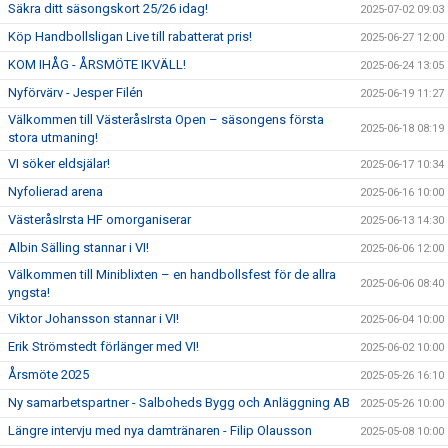
Säkra ditt säsongskort 25/26 idag!
2025-07-02 09:03
Köp Handbollsligan Live till rabatterat pris!
2025-06-27 12:00
KOM IHÅG - ÅRSMÖTE IKVÄLL!
2025-06-24 13:05
Nyförvärv - Jesper Filén
2025-06-19 11:27
Välkommen till VästeråsIrsta Open – säsongens första
2025-06-18 08:19
stora utmaning!
VI söker eldsjälar!
2025-06-17 10:34
Nyfolierad arena
2025-06-16 10:00
VästeråsIrsta HF omorganiserar
2025-06-13 14:30
Albin Sälling stannar i VI!
2025-06-06 12:00
Välkommen till Miniblixten – en handbollsfest för de allra
2025-06-06 08:40
yngsta!
Viktor Johansson stannar i VI!
2025-06-04 10:00
Erik Strömstedt förlänger med VI!
2025-06-02 10:00
Årsmöte 2025
2025-05-26 16:10
Ny samarbetspartner - Salboheds Bygg och Anläggning AB
2025-05-26 10:00
Längre intervju med nya damtränaren - Filip Olausson
2025-05-08 10:00