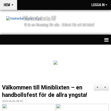
HEM
LOGGA IN
VästeråsIrsta HF
VI är en förening för alla - Störst för att bli bäst!
HEM
NYHETER
PARTNERS
KALENDER
Välkommen till Miniblixten – en
<
>
MATCHER
handbollsfest för de allra yngsta!
2025-06-06 08:40