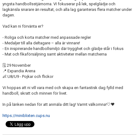
yngsta handbollsstjärnorna. VI fokuserar på lek, spelglädje och
lagkänsla snarare än resultat, och alla lag garanteras flera matcher under
dagen.
Vad kan ni förvänta er?
- Roliga och korta matcher med anpassade regler
- Medaljer till alla deltagare – alla är vinnare!
- En inspirerande handbollsmiljö där trygghet och glädje står i fokus
- Mat och fikaförsäljning samt aktiviteter mellan matcherna
🗓️ 29 November
📍 Expandia Arena
👶 U8/U9 - Pojkar och flickor
Vi hoppas att ni vill vara med och skapa en fantastisk dag fylld med
handboll, skratt och minnen för livet.
In på länken nedan för att anmäla ditt lag! Varmt välkomna!🤍🖤
https://miniblixten.cups.nu