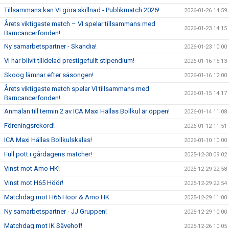
Tillsammans kan VI göra skillnad - Publikmatch 2026!
2026-01-26 14:59
Årets viktigaste match – VI spelar tillsammans med
2026-01-23 14:15
Barncancerfonden!
Ny samarbetspartner - Skandia!
2026-01-23 10:00
VI har blivit tilldelad prestigefullt stipendium!
2026-01-16 15:13
Skoog lämnar efter säsongen!
2026-01-16 12:00
Årets viktigaste match spelar VI tillsammans med
2026-01-15 14:17
Barncancerfonden!
Anmälan till termin 2 av ICA Maxi Hällas Bollkul är öppen!
2026-01-14 11:08
Föreningsrekord!
2026-01-12 11:51
ICA Maxi Hällas Bollkulskalas!
2026-01-10 10:00
Full pott i gårdagens matcher!
2025-12-30 09:02
Vinst mot Amo HK!
2025-12-29 22:58
Vinst mot H65 Höör!
2025-12-29 22:54
Matchdag mot H65 Höör & Amo HK
2025-12-29 11:00
Ny samarbetspartner - JJ Gruppen!
2025-12-29 10:00
Matchdag mot IK Sävehof!
2025-12-26 10:05