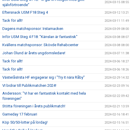
2024-03-15 08:55
självförtroende"
Eftersnack USM F18 Steg 4
2024-03-12 13:21
Tack för allt!
2024-03-11 11:49
Dagens matchsponsor: Irstamacken
2024-03-09 08:00
Inför USM Steg 4 F18: "Känslan är fantastisk"
2024-03-08 08:07
Kvällens matchsponsor: Skövde Rehabcenter
2024-03-08 08:00
Johan Ölund är årets ungdomsledare!
2024-03-07 11:38
Tack för allt!
2024-03-06 18:27
Tack för allt!
2024-03-06 18:26
VästeråsIrsta HF engagerar sig i "Try it nära Råby"
2024-02-29 14:32
VI bidrar till Publikmatchen 2024!
2024-02-23 09:16
Andersson: "Vi har en fantastisk kontakt med hela
2024-02-22 09:42
föreningen"
Stötta föreningen i årets publikmatch!
2024-02-21 13:59
Gameday 17 februari
2024-02-16 18:41
Köp 50/50-lotter på lördag!
2024-02-15 16:51