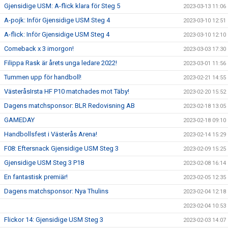
Gjensidige USM: A-flick klara för Steg 5
2023-03-13 11:06
A-pojk: Inför Gjensidige USM Steg 4
2023-03-10 12:51
A-flick: Inför Gjensidige USM Steg 4
2023-03-10 12:10
Comeback x 3 imorgon!
2023-03-03 17:30
Filippa Rask är årets unga ledare 2022!
2023-03-01 11:56
Tummen upp för handboll!
2023-02-21 14:55
VästeråsIrsta HF P10 matchades mot Täby!
2023-02-20 15:52
Dagens matchsponsor: BLR Redovisning AB
2023-02-18 13:05
GAMEDAY
2023-02-18 09:10
Handbollsfest i Västerås Arena!
2023-02-14 15:29
F08: Eftersnack Gjensidige USM Steg 3
2023-02-09 15:25
Gjensidige USM Steg 3 P18
2023-02-08 16:14
En fantastisk premiär!
2023-02-05 12:35
Dagens matchsponsor: Nya Thulins
2023-02-04 12:18
2023-02-04 10:53
Flickor 14: Gjensidige USM Steg 3
2023-02-03 14:07