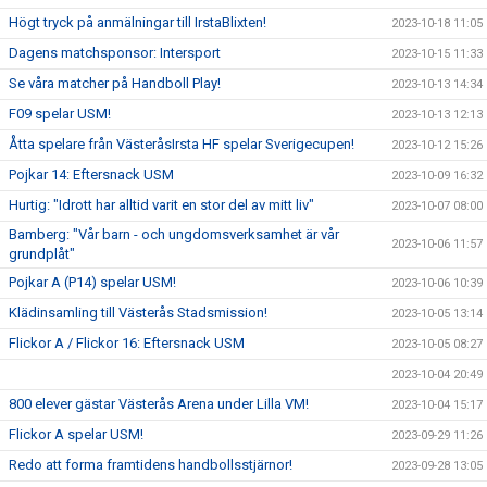
Högt tryck på anmälningar till IrstaBlixten!
2023-10-18 11:05
Dagens matchsponsor: Intersport
2023-10-15 11:33
Se våra matcher på Handboll Play!
2023-10-13 14:34
F09 spelar USM!
2023-10-13 12:13
Åtta spelare från VästeråsIrsta HF spelar Sverigecupen!
2023-10-12 15:26
Pojkar 14: Eftersnack USM
2023-10-09 16:32
Hurtig: "Idrott har alltid varit en stor del av mitt liv"
2023-10-07 08:00
Bamberg: "Vår barn - och ungdomsverksamhet är vår
2023-10-06 11:57
grundplåt"
Pojkar A (P14) spelar USM!
2023-10-06 10:39
Klädinsamling till Västerås Stadsmission!
2023-10-05 13:14
Flickor A / Flickor 16: Eftersnack USM
2023-10-05 08:27
2023-10-04 20:49
800 elever gästar Västerås Arena under Lilla VM!
2023-10-04 15:17
Flickor A spelar USM!
2023-09-29 11:26
Redo att forma framtidens handbollsstjärnor!
2023-09-28 13:05