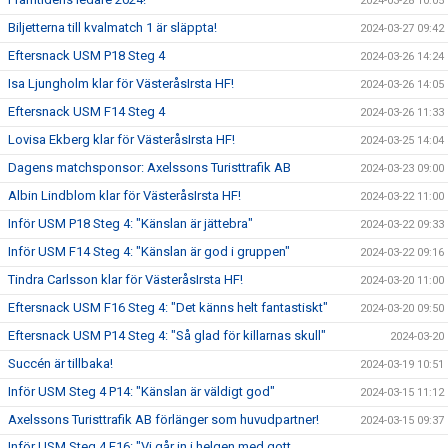
2024-03-28 10:05
Biljetterna till kvalmatch 1 är släppta!
2024-03-27 09:42
Eftersnack USM P18 Steg 4
2024-03-26 14:24
Isa Ljungholm klar för VästeråsIrsta HF!
2024-03-26 14:05
Eftersnack USM F14 Steg 4
2024-03-26 11:33
Lovisa Ekberg klar för VästeråsIrsta HF!
2024-03-25 14:04
Dagens matchsponsor: Axelssons Turisttrafik AB
2024-03-23 09:00
Albin Lindblom klar för VästeråsIrsta HF!
2024-03-22 11:00
Inför USM P18 Steg 4: "Känslan är jättebra"
2024-03-22 09:33
Inför USM F14 Steg 4: "Känslan är god i gruppen"
2024-03-22 09:16
Tindra Carlsson klar för VästeråsIrsta HF!
2024-03-20 11:00
Eftersnack USM F16 Steg 4: "Det känns helt fantastiskt"
2024-03-20 09:50
Eftersnack USM P14 Steg 4: "Så glad för killarnas skull"
2024-03-20
Succén är tillbaka!
2024-03-19 10:51
Inför USM Steg 4 P14: "Känslan är väldigt god"
2024-03-15 11:12
Axelssons Turisttrafik AB förlänger som huvudpartner!
2024-03-15 09:37
Inför USM Steg 4 F16: "Vi går in i helgen med gott