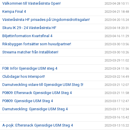
Välkommen till VästeråsIrsta Open!
2023-04-28 10:11
Kempa Final 4
2023-04-21 18:48
VästeråsIrsta HF prisades på Ungdomsidrottsgalan!
2023-04-20 15:24
Skuru IK 29 - 24 VästeråsIrsta HF
2023-04-18 20:31
Biljettinformation Kvartsfinal 4
2023-04-16 11:29
Riksbyggen fortsätter som huvudpartner!
2023-03-30 13:56
Streama matcher från IrstaBlixten!
2023-03-30 10:26
2023-03-29 11:02
F08: Inför Gjensidige USM steg 4
2023-03-24 11:56
Clubdagar hos Intersport!
2023-03-22 14:49
Damutveckling vidare till Gjensidige USM Steg 5!
2023-03-21 12:07
P0809: Eftersnack Gjensidige USM Steg 4
2023-03-21 11:58
P0809: Gjensidige USM Steg 4
2023-03-17 12:47
Damutveckling: Gjensidige USM Steg 4
2023-03-17 12:34
2023-03-16 15:42
A-pojk: Eftersnack Gjensidige USM Steg 4
2023-03-13 15:22