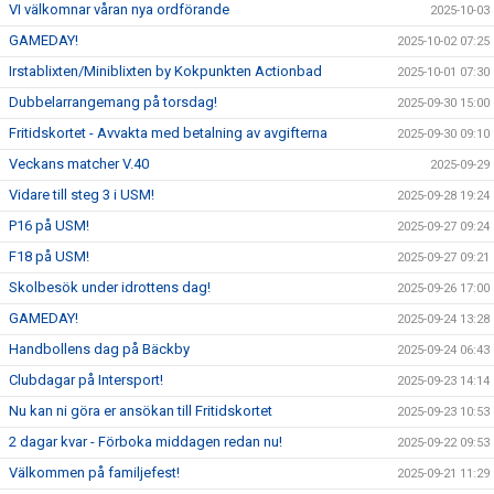
VI välkomnar våran nya ordförande
2025-10-03
GAMEDAY!
2025-10-02 07:25
Irstablixten/Miniblixten by Kokpunkten Actionbad
2025-10-01 07:30
Dubbelarrangemang på torsdag!
2025-09-30 15:00
Fritidskortet - Avvakta med betalning av avgifterna
2025-09-30 09:10
Veckans matcher V.40
2025-09-29
Vidare till steg 3 i USM!
2025-09-28 19:24
P16 på USM!
2025-09-27 09:24
F18 på USM!
2025-09-27 09:21
Skolbesök under idrottens dag!
2025-09-26 17:00
GAMEDAY!
2025-09-24 13:28
Handbollens dag på Bäckby
2025-09-24 06:43
Clubdagar på Intersport!
2025-09-23 14:14
Nu kan ni göra er ansökan till Fritidskortet
2025-09-23 10:53
2 dagar kvar - Förboka middagen redan nu!
2025-09-22 09:53
Välkommen på familjefest!
2025-09-21 11:29