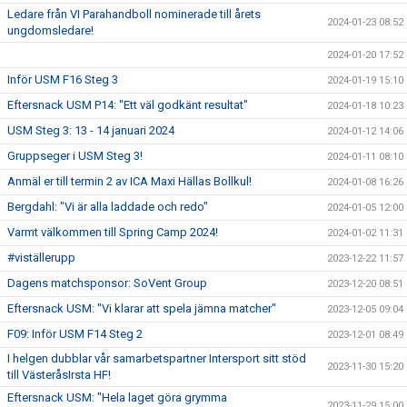
Ledare från VI Parahandboll nominerade till årets
2024-01-23 08:52
ungdomsledare!
2024-01-20 17:52
Inför USM F16 Steg 3
2024-01-19 15:10
Eftersnack USM P14: "Ett väl godkänt resultat"
2024-01-18 10:23
USM Steg 3: 13 - 14 januari 2024
2024-01-12 14:06
Gruppseger i USM Steg 3!
2024-01-11 08:10
Anmäl er till termin 2 av ICA Maxi Hällas Bollkul!
2024-01-08 16:26
Bergdahl: "Vi är alla laddade och redo"
2024-01-05 12:00
Varmt välkommen till Spring Camp 2024!
2024-01-02 11:31
#viställerupp
2023-12-22 11:57
Dagens matchsponsor: SoVent Group
2023-12-20 08:51
Eftersnack USM: "Vi klarar att spela jämna matcher"
2023-12-05 09:04
F09: Inför USM F14 Steg 2
2023-12-01 08:49
I helgen dubblar vår samarbetspartner Intersport sitt stöd
2023-11-30 15:20
till VästeråsIrsta HF!
Eftersnack USM: "Hela laget göra grymma
2023-11-29 15:00