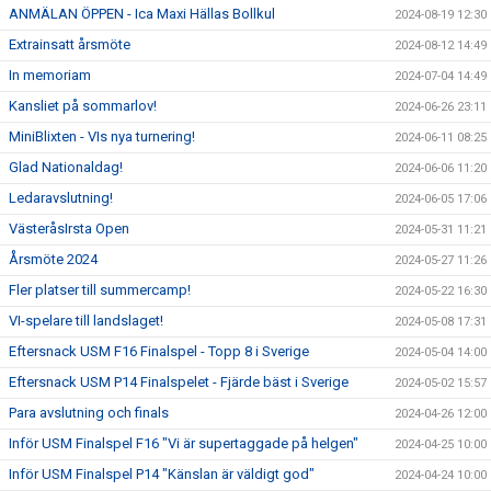
ANMÄLAN ÖPPEN - Ica Maxi Hällas Bollkul
2024-08-19 12:30
Extrainsatt årsmöte
2024-08-12 14:49
In memoriam
2024-07-04 14:49
Kansliet på sommarlov!
2024-06-26 23:11
MiniBlixten - VIs nya turnering!
2024-06-11 08:25
Glad Nationaldag!
2024-06-06 11:20
Ledaravslutning!
2024-06-05 17:06
VästeråsIrsta Open
2024-05-31 11:21
Årsmöte 2024
2024-05-27 11:26
Fler platser till summercamp!
2024-05-22 16:30
VI-spelare till landslaget!
2024-05-08 17:31
Eftersnack USM F16 Finalspel - Topp 8 i Sverige
2024-05-04 14:00
Eftersnack USM P14 Finalspelet - Fjärde bäst i Sverige
2024-05-02 15:57
Para avslutning och finals
2024-04-26 12:00
Inför USM Finalspel F16 "Vi är supertaggade på helgen"
2024-04-25 10:00
Inför USM Finalspel P14 "Känslan är väldigt god"
2024-04-24 10:00