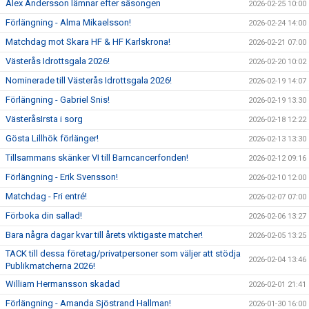
Alex Andersson lämnar efter säsongen
2026-02-25 10:00
Förlängning - Alma Mikaelsson!
2026-02-24 14:00
Matchdag mot Skara HF & HF Karlskrona!
2026-02-21 07:00
Västerås Idrottsgala 2026!
2026-02-20 10:02
Nominerade till Västerås Idrottsgala 2026!
2026-02-19 14:07
Förlängning - Gabriel Snis!
2026-02-19 13:30
VästeråsIrsta i sorg
2026-02-18 12:22
Gösta Lillhök förlänger!
2026-02-13 13:30
Tillsammans skänker VI till Barncancerfonden!
2026-02-12 09:16
Förlängning - Erik Svensson!
2026-02-10 12:00
Matchdag - Fri entré!
2026-02-07 07:00
Förboka din sallad!
2026-02-06 13:27
Bara några dagar kvar till årets viktigaste matcher!
2026-02-05 13:25
TACK till dessa företag/privatpersoner som väljer att stödja
2026-02-04 13:46
Publikmatcherna 2026!
William Hermansson skadad
2026-02-01 21:41
Förlängning - Amanda Sjöstrand Hallman!
2026-01-30 16:00