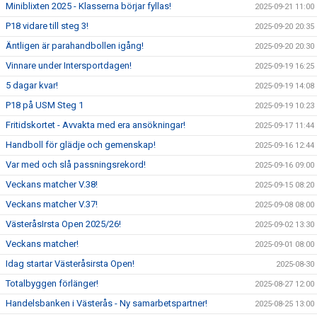
Miniblixten 2025 - Klasserna börjar fyllas!
2025-09-21 11:00
P18 vidare till steg 3!
2025-09-20 20:35
Äntligen är parahandbollen igång!
2025-09-20 20:30
Vinnare under Intersportdagen!
2025-09-19 16:25
5 dagar kvar!
2025-09-19 14:08
P18 på USM Steg 1
2025-09-19 10:23
Fritidskortet - Avvakta med era ansökningar!
2025-09-17 11:44
Handboll för glädje och gemenskap!
2025-09-16 12:44
Var med och slå passningsrekord!
2025-09-16 09:00
Veckans matcher V.38!
2025-09-15 08:20
Veckans matcher V.37!
2025-09-08 08:00
VästeråsIrsta Open 2025/26!
2025-09-02 13:30
Veckans matcher!
2025-09-01 08:00
Idag startar Västeråsirsta Open!
2025-08-30
Totalbyggen förlänger!
2025-08-27 12:00
Handelsbanken i Västerås - Ny samarbetspartner!
2025-08-25 13:00