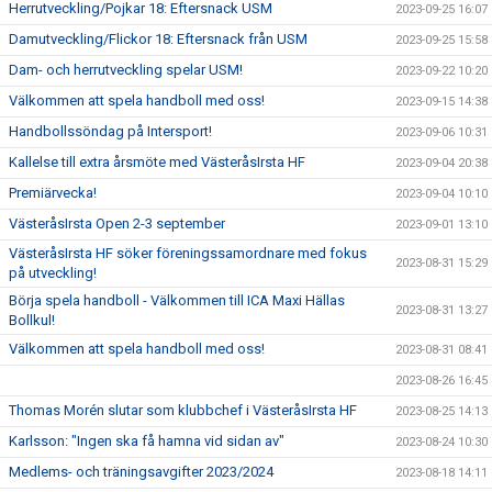
Herrutveckling/Pojkar 18: Eftersnack USM
2023-09-25 16:07
Damutveckling/Flickor 18: Eftersnack från USM
2023-09-25 15:58
Dam- och herrutveckling spelar USM!
2023-09-22 10:20
Välkommen att spela handboll med oss!
2023-09-15 14:38
Handbollssöndag på Intersport!
2023-09-06 10:31
Kallelse till extra årsmöte med VästeråsIrsta HF
2023-09-04 20:38
Premiärvecka!
2023-09-04 10:10
VästeråsIrsta Open 2-3 september
2023-09-01 13:10
VästeråsIrsta HF söker föreningssamordnare med fokus
2023-08-31 15:29
på utveckling!
Börja spela handboll - Välkommen till ICA Maxi Hällas
2023-08-31 13:27
Bollkul!
Välkommen att spela handboll med oss!
2023-08-31 08:41
2023-08-26 16:45
Thomas Morén slutar som klubbchef i VästeråsIrsta HF
2023-08-25 14:13
Karlsson: "Ingen ska få hamna vid sidan av"
2023-08-24 10:30
Medlems- och träningsavgifter 2023/2024
2023-08-18 14:11