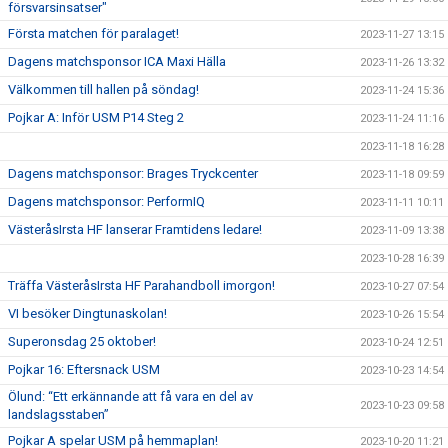
försvarsinsatser"
Första matchen för paralaget!
2023-11-27 13:15
Dagens matchsponsor ICA Maxi Hälla
2023-11-26 13:32
Välkommen till hallen på söndag!
2023-11-24 15:36
Pojkar A: Inför USM P14 Steg 2
2023-11-24 11:16
2023-11-18 16:28
Dagens matchsponsor: Brages Tryckcenter
2023-11-18 09:59
Dagens matchsponsor: PerformIQ
2023-11-11 10:11
VästeråsIrsta HF lanserar Framtidens ledare!
2023-11-09 13:38
2023-10-28 16:39
Träffa VästeråsIrsta HF Parahandboll imorgon!
2023-10-27 07:54
VI besöker Dingtunaskolan!
2023-10-26 15:54
Superonsdag 25 oktober!
2023-10-24 12:51
Pojkar 16: Eftersnack USM
2023-10-23 14:54
Ölund: “Ett erkännande att få vara en del av
2023-10-23 09:58
landslagsstaben”
Pojkar A spelar USM på hemmaplan!
2023-10-20 11:21