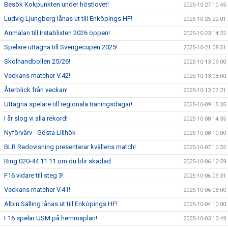
Besök Kokpunkten under höstlovet!
2025-10-27 10:45
Ludvig Ljungberg lånas ut till Enköpings HF!
2025-10-25 22:01
Anmälan till Irstablixten 2026 öppen!
2025-10-23 14:22
Spelare uttagna till Sverigecupen 2025!
2025-10-21 08:51
Skolhandbollen 25/26!
2025-10-13 09:00
Veckans matcher V.42!
2025-10-13 08:00
Återblick från veckan!
2025-10-13 07:21
Uttagna spelare till regionala träningsdagar!
2025-10-09 15:35
I år slog vi alla rekord!
2025-10-08 14:35
Nyförvärv - Gösta Lillhök
2025-10-08 10:00
BLR Redovisning presenterar kvällens match!
2025-10-07 10:32
Ring 020-44 11 11 om du blir skadad
2025-10-06 12:59
F16 vidare till steg 3!
2025-10-06 09:31
Veckans matcher V.41!
2025-10-06 08:00
Albin Sälling lånas ut till Enköpings HF!
2025-10-04 10:00
F16 spelar USM på hemmaplan!
2025-10-03 13:49