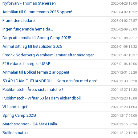
Nyförvärv - Thomas Stenersen
2025-04-28 13:00
Anmälan till Summercamp 2025 öppen!
2025-04-02 10:52
Framtidens ledare!
2025-04-02 07:57
Ingen fungerande hemsida...
2025-02-09 23:03
Dags att anmäla till Spring Camp 2025!
2025-01-08 20:17
Anmäl ditt lag till Irstablixten 2025
2025-01-08 11:32
Fredrik Söderberg Wernheim lämnar efter säsongen
2025-01-07 10:37
F18 vidare till steg 4 i USM!
2025-01-06 10:06
Anmälan till Bollkul termin 2 är öppen!
2024-12-31 08:20
50 ÅR I DAM ELITHANDBOLL - Kom och fira med oss!
2024-12-30 09:20
Publikmatch - Årets sista matcher!
2024-12-27 14:33
Publikmatch - VI firar 50 år i dam elithandboll!
2024-12-23 16:00
VI i landslaget!
2024-12-23 11:03
Spring Camp 2025!
2024-12-17 09:00
Matchsponsor - ICA Maxi Hälla
2024-12-15 08:34
Bollkulsmatch!
2024-12-12 10:44