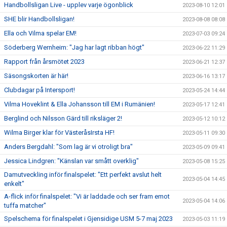
Handbollsligan Live - upplev varje ögonblick
2023-08-10 12:01
SHE blir Handbollsligan!
2023-08-08 08:08
Ella och Vilma spelar EM!
2023-07-03 09:24
Söderberg Wernheim: "Jag har lagt ribban högt"
2023-06-22 11:29
Rapport från årsmötet 2023
2023-06-21 12:37
Säsongskorten är här!
2023-06-16 13:17
Clubdagar på Intersport!
2023-05-24 14:44
Vilma Hoveklint & Ella Johansson till EM i Rumänien!
2023-05-17 12:41
Berglind och Nilsson Gärd till riksläger 2!
2023-05-12 10:12
Wilma Birger klar för VästeråsIrsta HF!
2023-05-11 09:30
Anders Bergdahl: "Som lag är vi otroligt bra"
2023-05-09 09:41
Jessica Lindgren: "Känslan var smått overklig"
2023-05-08 15:25
Damutveckling inför finalspelet: "Ett perfekt avslut helt
2023-05-04 14:45
enkelt"
A-flick inför finalspelet: "Vi är laddade och ser fram emot
2023-05-04 14:06
tuffa matcher"
Spelschema för finalspelet i Gjensidige USM 5-7 maj 2023
2023-05-03 11:19