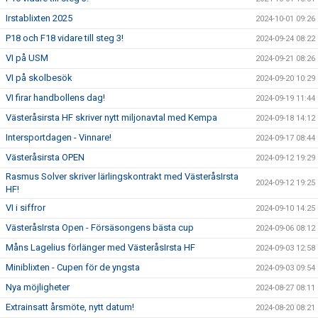
Irstablixten 2025
2024-10-01 09:26
P18 och F18 vidare till steg 3!
2024-09-24 08:22
VI på USM
2024-09-21 08:26
VI på skolbesök
2024-09-20 10:29
VI firar handbollens dag!
2024-09-19 11:44
Västeråsirsta HF skriver nytt miljonavtal med Kempa
2024-09-18 14:12
Intersportdagen - Vinnare!
2024-09-17 08:44
Västeråsirsta OPEN
2024-09-12 19:29
Rasmus Solver skriver lärlingskontrakt med VästeråsIrsta
2024-09-12 19:25
HF!
VI i siffror
2024-09-10 14:25
VästeråsIrsta Open - Försäsongens bästa cup
2024-09-06 08:12
Måns Lagelius förlänger med VästeråsIrsta HF
2024-09-03 12:58
Miniblixten - Cupen för de yngsta
2024-09-03 09:54
Nya möjligheter
2024-08-27 08:11
Extrainsatt årsmöte, nytt datum!
2024-08-20 08:21