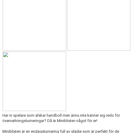
Har ni spelare som älskar handboll men ännu inte känner sig redo för
övernattningsturneringar? Då är Miniblixten något för er!
Miniblixten är en endagsturnering full av glädje som är perfekt för de