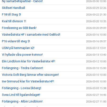
Ny samarbetspartner - Canon!
2026-03-30 10:00
Skillset Handball
2026-03-29 22:26
F18 till Steg 5!
2026-03-22 21:30
Kval till division 1!
2026-03-20 10:35
Föreläsning av SEB Bank!
2026-03-20 09:09
VästeråsIrsta HF i samarbete med GeBlod!
2026-03-16 10:00
P16 vidare till steg 5!
2026-03-16 09:37
USM på hemmaplan x2!
2026-03-13 13:41
VI hyllade våra power-kvinnor!
2026-03-13 13:40
Elin Lindblom klar för VästeråsIrsta HF!
2026-03-12 10:00
Förlängning - Tindra Carlsson!
2026-03-10 15:00
Victoria Solli Berg lämnar efter säsongen!
2026-03-10 10:00
Ine Grimsrud klar för VästeråsIrsta HF!
2026-03-05 10:00
Förlängning - Lovisa Ekberg!
2026-03-03 15:38
Svea Lind till ligalandslaget!
2026-02-27 14:46
Förlängning - Albin Lindblom!
2026-02-27 11:00