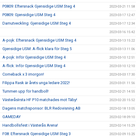
P0809: Eftersnack Gjensidige USM Steg 4
2023-03-21 11:58
P0809: Gjensidige USM Steg 4
2023-03-17 12:47
Damutveckling: Gjensidige USM Steg 4
2023-03-17 12:34
2023-03-16 15:42
A-pojk: Eftersnack Gjensidige USM Steg 4
2023-03-13 15:22
Gjensidige USM: A-flick klara för Steg 5
2023-03-13 11:06
A-pojk: Inför Gjensidige USM Steg 4
2023-03-10 12:51
A-flick: Inför Gjensidige USM Steg 4
2023-03-10 12:10
Comeback x 3 imorgon!
2023-03-03 17:30
Filippa Rask är årets unga ledare 2022!
2023-03-01 11:56
Tummen upp för handboll!
2023-02-21 14:55
VästeråsIrsta HF P10 matchades mot Täby!
2023-02-20 15:52
Dagens matchsponsor: BLR Redovisning AB
2023-02-18 13:05
GAMEDAY
2023-02-18 09:10
Handbollsfest i Västerås Arena!
2023-02-14 15:29
F08: Eftersnack Gjensidige USM Steg 3
2023-02-09 15:25