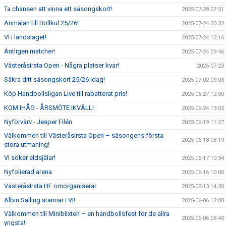
Ta chansen att vinna ett säsongskort!
2025-07-28 07:51
Anmälan till Bollkul 25/26!
2025-07-24 20:32
VI i landslaget!
2025-07-24 12:16
Äntligen matcher!
2025-07-24 09:46
Västeråsirsta Open - Några platser kvar!
2025-07-23
Säkra ditt säsongskort 25/26 idag!
2025-07-02 09:03
Köp Handbollsligan Live till rabatterat pris!
2025-06-27 12:00
KOM IHÅG - ÅRSMÖTE IKVÄLL!
2025-06-24 13:05
Nyförvärv - Jesper Filén
2025-06-19 11:27
Välkommen till VästeråsIrsta Open – säsongens första
2025-06-18 08:19
stora utmaning!
VI söker eldsjälar!
2025-06-17 10:34
Nyfolierad arena
2025-06-16 10:00
VästeråsIrsta HF omorganiserar
2025-06-13 14:30
Albin Sälling stannar i VI!
2025-06-06 12:00
Välkommen till Miniblixten – en handbollsfest för de allra
2025-06-06 08:40
yngsta!