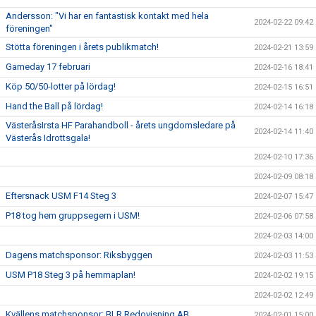
Andersson: "Vi har en fantastisk kontakt med hela
2024-02-22 09:42
föreningen"
Stötta föreningen i årets publikmatch!
2024-02-21 13:59
Gameday 17 februari
2024-02-16 18:41
Köp 50/50-lotter på lördag!
2024-02-15 16:51
Hand the Ball på lördag!
2024-02-14 16:18
VästeråsIrsta HF Parahandboll - årets ungdomsledare på
2024-02-14 11:40
Västerås Idrottsgala!
2024-02-10 17:36
2024-02-09 08:18
Eftersnack USM F14 Steg 3
2024-02-07 15:47
P18 tog hem gruppsegern i USM!
2024-02-06 07:58
2024-02-03 14:00
Dagens matchsponsor: Riksbyggen
2024-02-03 11:53
USM P18 Steg 3 på hemmaplan!
2024-02-02 19:15
2024-02-02 12:49
Kvällens matchsponsor: BLR Redovisning AB
2024-02-01 15:00