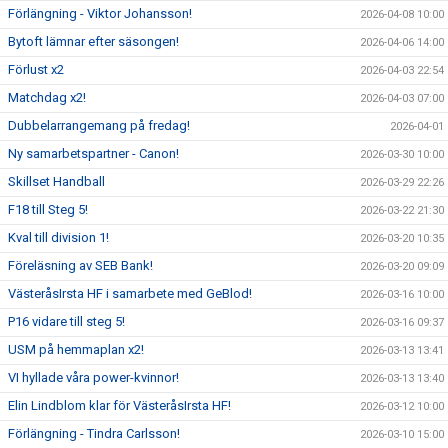
Förlängning - Viktor Johansson!
2026-04-08 10:00
Bytoft lämnar efter säsongen!
2026-04-06 14:00
Förlust x2
2026-04-03 22:54
Matchdag x2!
2026-04-03 07:00
Dubbelarrangemang på fredag!
2026-04-01
Ny samarbetspartner - Canon!
2026-03-30 10:00
Skillset Handball
2026-03-29 22:26
F18 till Steg 5!
2026-03-22 21:30
Kval till division 1!
2026-03-20 10:35
Föreläsning av SEB Bank!
2026-03-20 09:09
VästeråsIrsta HF i samarbete med GeBlod!
2026-03-16 10:00
P16 vidare till steg 5!
2026-03-16 09:37
USM på hemmaplan x2!
2026-03-13 13:41
VI hyllade våra power-kvinnor!
2026-03-13 13:40
Elin Lindblom klar för VästeråsIrsta HF!
2026-03-12 10:00
Förlängning - Tindra Carlsson!
2026-03-10 15:00