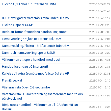
Flickor A / Flickor 16: Eftersnack USM
2023-10-05 08:27
2023-10-04 20:49
800 elever gästar Västerås Arena under Lilla VM!
2023-10-04 15:17
Flickor A spelar USM!
2023-09-29 11:26
Redo att forma framtidens handbollsstjärnor!
2023-09-28 13:05
Herrutveckling/Pojkar 18: Eftersnack USM
2023-09-25 16:07
Damutveckling/Flickor 18: Eftersnack från USM
2023-09-25 15:58
Dam- och herrutveckling spelar USM!
2023-09-22 10:20
Välkommen att spela handboll med oss!
2023-09-15 14:38
Handbollssöndag på Intersport!
2023-09-06 10:31
Kallelse till extra årsmöte med VästeråsIrsta HF
2023-09-04 20:38
Premiärvecka!
2023-09-04 10:10
VästeråsIrsta Open 2-3 september
2023-09-01 13:10
VästeråsIrsta HF söker föreningssamordnare med fokus
2023-08-31 15:29
på utveckling!
Börja spela handboll - Välkommen till ICA Maxi Hällas
2023-08-31 13:27
Bollkul!