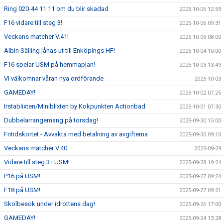
Ring 020-44 11 11 om du blir skadad
2025-10-06 12:59
F16 vidare till steg 3!
2025-10-06 09:31
Veckans matcher V.41!
2025-10-06 08:00
Albin Sälling lånas ut till Enköpings HF!
2025-10-04 10:00
F16 spelar USM på hemmaplan!
2025-10-03 13:49
VI välkomnar våran nya ordförande
2025-10-03
GAMEDAY!
2025-10-02 07:25
Irstablixten/Miniblixten by Kokpunkten Actionbad
2025-10-01 07:30
Dubbelarrangemang på torsdag!
2025-09-30 15:00
Fritidskortet - Avvakta med betalning av avgifterna
2025-09-30 09:10
Veckans matcher V.40
2025-09-29
Vidare till steg 3 i USM!
2025-09-28 19:24
P16 på USM!
2025-09-27 09:24
F18 på USM!
2025-09-27 09:21
Skolbesök under idrottens dag!
2025-09-26 17:00
GAMEDAY!
2025-09-24 13:28