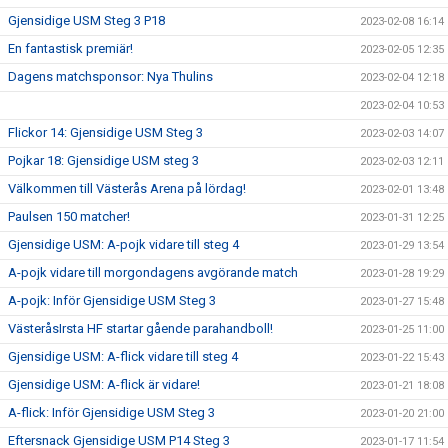
Gjensidige USM Steg 3 P18
2023-02-08 16:14
En fantastisk premiär!
2023-02-05 12:35
Dagens matchsponsor: Nya Thulins
2023-02-04 12:18
2023-02-04 10:53
Flickor 14: Gjensidige USM Steg 3
2023-02-03 14:07
Pojkar 18: Gjensidige USM steg 3
2023-02-03 12:11
Välkommen till Västerås Arena på lördag!
2023-02-01 13:48
Paulsen 150 matcher!
2023-01-31 12:25
Gjensidige USM: A-pojk vidare till steg 4
2023-01-29 13:54
A-pojk vidare till morgondagens avgörande match
2023-01-28 19:29
A-pojk: Inför Gjensidige USM Steg 3
2023-01-27 15:48
VästeråsIrsta HF startar gående parahandboll!
2023-01-25 11:00
Gjensidige USM: A-flick vidare till steg 4
2023-01-22 15:43
Gjensidige USM: A-flick är vidare!
2023-01-21 18:08
A-flick: Inför Gjensidige USM Steg 3
2023-01-20 21:00
Eftersnack Gjensidige USM P14 Steg 3
2023-01-17 11:54