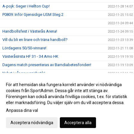
A-pojk: Seger i Hellton Cup!
2022-11-28 14:07
P0809: Inför Gjensidige USM Steg 2
2022-11-25 15:02
2022-11-24 09:44
Handbollsfest i Västerås Arena!
2022-11-24 09:15
Vill du bli en lirare och träna handboll?
2022-11-23 13:39
Lördagens 50/50-vinnare!
2022-11-21 11:08
VästeråsIrsta HF 31 - 34 Amo HK
2022-11-19 19:10
Dagens match presenteras av Barndiabetesfonden!
2022-11-19 13:09
Nyhet i vår souvenirbutik!
2022-11-17 11:58
Föreningsutveckling - Elit är igång!
2022-11-16 15:38
För att hemsidan ska fungera korrekt använder vi nödvändiga
P18 vidare till Gjensidige USM Steg 3!
cookies från SportAdmin. Dessa går inte att stänga av.
2022-11-15 13:50
Föreningen kan också använda frivilliga cookies, t.ex. för statistik
Världsdiabetesdagen 2022
2022-11-14 10:41
eller marknadsföring. Du väljer själv om du vill acceptera dessa.
P19: Gjensidige USM Steg 2
2022-11-11 19:23
Anpassa dina val
VästeråsIrsta HF växer!
2022-11-10 09:56
Acceptera nödvändiga
Acceptera alla
Eftersnack: Gjensidige USM Steg 1 (A-pojk)
2022-10-24 14:29
Dagens matchsponsor: Skövde Rehabcenter
2022-10-22 10:34