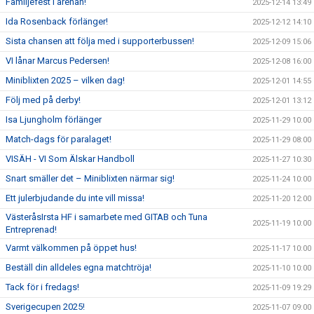
Familjefest i arenan!
2025-12-14 13:49
Ida Rosenback förlänger!
2025-12-12 14:10
Sista chansen att följa med i supporterbussen!
2025-12-09 15:06
VI lånar Marcus Pedersen!
2025-12-08 16:00
Miniblixten 2025 – vilken dag!
2025-12-01 14:55
Följ med på derby!
2025-12-01 13:12
Isa Ljungholm förlänger
2025-11-29 10:00
Match-dags för paralaget!
2025-11-29 08:00
VISÄH - VI Som Älskar Handboll
2025-11-27 10:30
Snart smäller det – Miniblixten närmar sig!
2025-11-24 10:00
Ett julerbjudande du inte vill missa!
2025-11-20 12:00
VästeråsIrsta HF i samarbete med GITAB och Tuna
2025-11-19 10:00
Entreprenad!
Varmt välkommen på öppet hus!
2025-11-17 10:00
Beställ din alldeles egna matchtröja!
2025-11-10 10:00
Tack för i fredags!
2025-11-09 19:29
Sverigecupen 2025!
2025-11-07 09:00