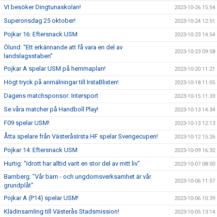
VI besöker Dingtunaskolan!
2023-10-26 15:54
Superonsdag 25 oktober!
2023-10-24 12:51
Pojkar 16: Eftersnack USM
2023-10-23 14:54
Ölund: “Ett erkännande att få vara en del av
2023-10-23 09:58
landslagsstaben”
Pojkar A spelar USM på hemmaplan!
2023-10-20 11:21
Högt tryck på anmälningar till IrstaBlixten!
2023-10-18 11:05
Dagens matchsponsor: Intersport
2023-10-15 11:33
Se våra matcher på Handboll Play!
2023-10-13 14:34
F09 spelar USM!
2023-10-13 12:13
Åtta spelare från VästeråsIrsta HF spelar Sverigecupen!
2023-10-12 15:26
Pojkar 14: Eftersnack USM
2023-10-09 16:32
Hurtig: "Idrott har alltid varit en stor del av mitt liv"
2023-10-07 08:00
Bamberg: "Vår barn - och ungdomsverksamhet är vår
2023-10-06 11:57
grundplåt"
Pojkar A (P14) spelar USM!
2023-10-06 10:39
Klädinsamling till Västerås Stadsmission!
2023-10-05 13:14