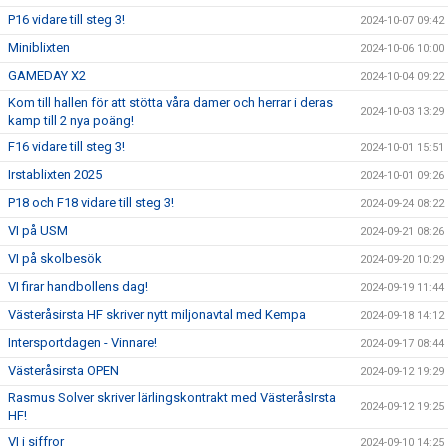
P16 vidare till steg 3!
2024-10-07 09:42
Miniblixten
2024-10-06 10:00
GAMEDAY X2
2024-10-04 09:22
Kom till hallen för att stötta våra damer och herrar i deras
2024-10-03 13:29
kamp till 2 nya poäng!
F16 vidare till steg 3!
2024-10-01 15:51
Irstablixten 2025
2024-10-01 09:26
P18 och F18 vidare till steg 3!
2024-09-24 08:22
VI på USM
2024-09-21 08:26
VI på skolbesök
2024-09-20 10:29
VI firar handbollens dag!
2024-09-19 11:44
Västeråsirsta HF skriver nytt miljonavtal med Kempa
2024-09-18 14:12
Intersportdagen - Vinnare!
2024-09-17 08:44
Västeråsirsta OPEN
2024-09-12 19:29
Rasmus Solver skriver lärlingskontrakt med VästeråsIrsta
2024-09-12 19:25
HF!
VI i siffror
2024-09-10 14:25