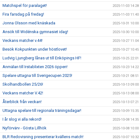
Matchspel för paralaget!
2025-11-03 14:28
Fira farsdag på fredag!
2025-11-03 11:40
Jonna Olsson med knäskada
2025-10-31 10:00
Ansök till Widénska gymnasiet idag!
2025-10-30 10:00
Veckans matcher v.44!
2025-10-27 11:04
Besök Kokpunkten under höstlovet!
2025-10-27 10:45
Ludvig Ljungberg lånas ut till Enköpings HF!
2025-10-25 22:01
Anmälan till Irstablixten 2026 öppen!
2025-10-23 14:22
Spelare uttagna till Sverigecupen 2025!
2025-10-21 08:51
Skolhandbollen 25/26!
2025-10-13 09:00
Veckans matcher V.42!
2025-10-13 08:00
Återblick från veckan!
2025-10-13 07:21
Uttagna spelare till regionala träningsdagar!
2025-10-09 15:35
I år slog vi alla rekord!
2025-10-08 14:35
Nyförvärv - Gösta Lillhök
2025-10-08 10:00
BLR Redovisning presenterar kvällens match!
2025-10-07 10:32