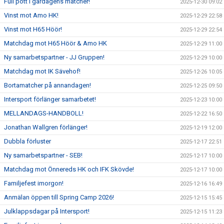
Full pott i gårdagens matcher!
2025-12-30 09:02
Vinst mot Amo HK!
2025-12-29 22:58
Vinst mot H65 Höör!
2025-12-29 22:54
Matchdag mot H65 Höör & Amo HK
2025-12-29 11:00
Ny samarbetspartner - JJ Gruppen!
2025-12-29 10:00
Matchdag mot IK Sävehof!
2025-12-26 10:05
Bortamatcher på annandagen!
2025-12-25 09:50
Intersport förlänger samarbetet!
2025-12-23 10:00
MELLANDAGS-HANDBOLL!
2025-12-22 16:50
Jonathan Wallgren förlänger!
2025-12-19 12:00
Dubbla förluster
2025-12-17 22:51
Ny samarbetspartner - SEB!
2025-12-17 10:00
Matchdag mot Önnereds HK och IFK Skövde!
2025-12-17 10:00
Familjefest imorgon!
2025-12-16 16:49
Anmälan öppen till Spring Camp 2026!
2025-12-15 15:45
Julklappsdagar på Intersport!
2025-12-15 11:23