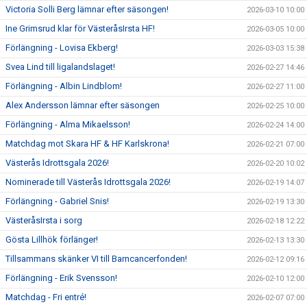
Victoria Solli Berg lämnar efter säsongen!
2026-03-10 10:00
Ine Grimsrud klar för VästeråsIrsta HF!
2026-03-05 10:00
Förlängning - Lovisa Ekberg!
2026-03-03 15:38
Svea Lind till ligalandslaget!
2026-02-27 14:46
Förlängning - Albin Lindblom!
2026-02-27 11:00
Alex Andersson lämnar efter säsongen
2026-02-25 10:00
Förlängning - Alma Mikaelsson!
2026-02-24 14:00
Matchdag mot Skara HF & HF Karlskrona!
2026-02-21 07:00
Västerås Idrottsgala 2026!
2026-02-20 10:02
Nominerade till Västerås Idrottsgala 2026!
2026-02-19 14:07
Förlängning - Gabriel Snis!
2026-02-19 13:30
VästeråsIrsta i sorg
2026-02-18 12:22
Gösta Lillhök förlänger!
2026-02-13 13:30
Tillsammans skänker VI till Barncancerfonden!
2026-02-12 09:16
Förlängning - Erik Svensson!
2026-02-10 12:00
Matchdag - Fri entré!
2026-02-07 07:00