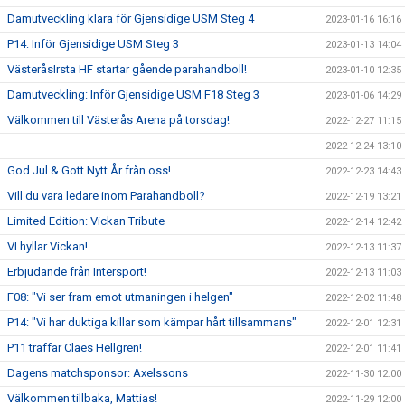
Damutveckling klara för Gjensidige USM Steg 4
2023-01-16 16:16
P14: Inför Gjensidige USM Steg 3
2023-01-13 14:04
VästeråsIrsta HF startar gående parahandboll!
2023-01-10 12:35
Damutveckling: Inför Gjensidige USM F18 Steg 3
2023-01-06 14:29
Välkommen till Västerås Arena på torsdag!
2022-12-27 11:15
2022-12-24 13:10
God Jul & Gott Nytt År från oss!
2022-12-23 14:43
Vill du vara ledare inom Parahandboll?
2022-12-19 13:21
Limited Edition: Vickan Tribute
2022-12-14 12:42
VI hyllar Vickan!
2022-12-13 11:37
Erbjudande från Intersport!
2022-12-13 11:03
F08: "Vi ser fram emot utmaningen i helgen"
2022-12-02 11:48
P14: "Vi har duktiga killar som kämpar hårt tillsammans"
2022-12-01 12:31
P11 träffar Claes Hellgren!
2022-12-01 11:41
Dagens matchsponsor: Axelssons
2022-11-30 12:00
Välkommen tillbaka, Mattias!
2022-11-29 12:00