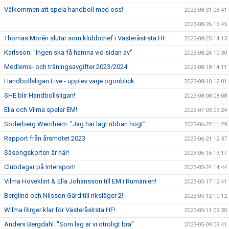
Välkommen att spela handboll med oss!
2023-08-31 08:41
2023-08-26 16:45
Thomas Morén slutar som klubbchef i VästeråsIrsta HF
2023-08-25 14:13
Karlsson: "Ingen ska få hamna vid sidan av"
2023-08-24 10:30
Medlems- och träningsavgifter 2023/2024
2023-08-18 14:11
Handbollsligan Live - upplev varje ögonblick
2023-08-10 12:01
SHE blir Handbollsligan!
2023-08-08 08:08
Ella och Vilma spelar EM!
2023-07-03 09:24
Söderberg Wernheim: "Jag har lagt ribban högt"
2023-06-22 11:29
Rapport från årsmötet 2023
2023-06-21 12:37
Säsongskorten är här!
2023-06-16 13:17
Clubdagar på Intersport!
2023-05-24 14:44
Vilma Hoveklint & Ella Johansson till EM i Rumänien!
2023-05-17 12:41
Berglind och Nilsson Gärd till riksläger 2!
2023-05-12 10:12
Wilma Birger klar för VästeråsIrsta HF!
2023-05-11 09:30
Anders Bergdahl: "Som lag är vi otroligt bra"
2023-05-09 09:41