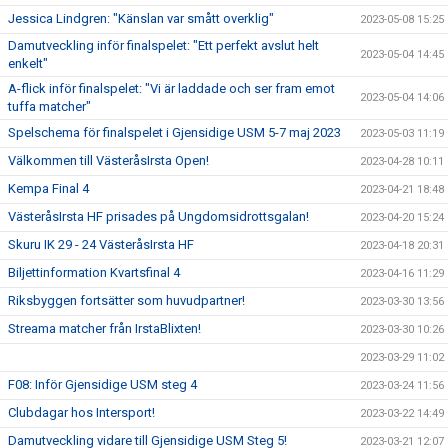
Jessica Lindgren: "Känslan var smått overklig"
2023-05-08 15:25
Damutveckling inför finalspelet: "Ett perfekt avslut helt
2023-05-04 14:45
enkelt"
A-flick inför finalspelet: "Vi är laddade och ser fram emot
2023-05-04 14:06
tuffa matcher"
Spelschema för finalspelet i Gjensidige USM 5-7 maj 2023
2023-05-03 11:19
Välkommen till VästeråsIrsta Open!
2023-04-28 10:11
Kempa Final 4
2023-04-21 18:48
VästeråsIrsta HF prisades på Ungdomsidrottsgalan!
2023-04-20 15:24
Skuru IK 29 - 24 VästeråsIrsta HF
2023-04-18 20:31
Biljettinformation Kvartsfinal 4
2023-04-16 11:29
Riksbyggen fortsätter som huvudpartner!
2023-03-30 13:56
Streama matcher från IrstaBlixten!
2023-03-30 10:26
2023-03-29 11:02
F08: Inför Gjensidige USM steg 4
2023-03-24 11:56
Clubdagar hos Intersport!
2023-03-22 14:49
Damutveckling vidare till Gjensidige USM Steg 5!
2023-03-21 12:07