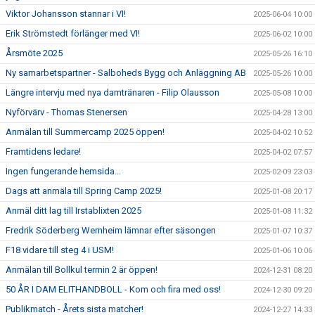
Viktor Johansson stannar i VI!
2025-06-04 10:00
Erik Strömstedt förlänger med VI!
2025-06-02 10:00
Årsmöte 2025
2025-05-26 16:10
Ny samarbetspartner - Salboheds Bygg och Anläggning AB
2025-05-26 10:00
Längre intervju med nya damtränaren - Filip Olausson
2025-05-08 10:00
Nyförvärv - Thomas Stenersen
2025-04-28 13:00
Anmälan till Summercamp 2025 öppen!
2025-04-02 10:52
Framtidens ledare!
2025-04-02 07:57
Ingen fungerande hemsida...
2025-02-09 23:03
Dags att anmäla till Spring Camp 2025!
2025-01-08 20:17
Anmäl ditt lag till Irstablixten 2025
2025-01-08 11:32
Fredrik Söderberg Wernheim lämnar efter säsongen
2025-01-07 10:37
F18 vidare till steg 4 i USM!
2025-01-06 10:06
Anmälan till Bollkul termin 2 är öppen!
2024-12-31 08:20
50 ÅR I DAM ELITHANDBOLL - Kom och fira med oss!
2024-12-30 09:20
Publikmatch - Årets sista matcher!
2024-12-27 14:33