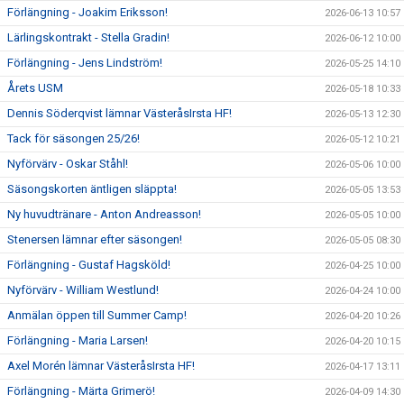
Förlängning - Joakim Eriksson!
2026-06-13 10:57
Lärlingskontrakt - Stella Gradin!
2026-06-12 10:00
Förlängning - Jens Lindström!
2026-05-25 14:10
Årets USM
2026-05-18 10:33
Dennis Söderqvist lämnar VästeråsIrsta HF!
2026-05-13 12:30
Tack för säsongen 25/26!
2026-05-12 10:21
Nyförvärv - Oskar Ståhl!
2026-05-06 10:00
Säsongskorten äntligen släppta!
2026-05-05 13:53
Ny huvudtränare - Anton Andreasson!
2026-05-05 10:00
Stenersen lämnar efter säsongen!
2026-05-05 08:30
Förlängning - Gustaf Hagsköld!
2026-04-25 10:00
Nyförvärv - William Westlund!
2026-04-24 10:00
Anmälan öppen till Summer Camp!
2026-04-20 10:26
Förlängning - Maria Larsen!
2026-04-20 10:15
Axel Morén lämnar VästeråsIrsta HF!
2026-04-17 13:11
Förlängning - Märta Grimerö!
2026-04-09 14:30