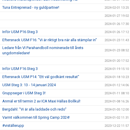
Tuna Entreprenad - ny guldpartner!
2024-02-01 13:25
2024-01-27 19:02
2024-01-26 17:30
Inför USM P16 Steg 3
2024-01-26 17:12
Eftersnack USM F16: "Vi är riktigt bra när alla stämplar in"
2024-01-23 11:43
Ledare från VI Parahandboll nominerade till årets
2024-01-23 08:52
ungdomsledare!
2024-01-20 17:52
Inför USM F16 Steg 3
2024-01-19 15:10
Eftersnack USM P14: "Ett väl godkänt resultat"
2024-01-18 10:23
USM Steg 3: 13 - 14 januari 2024
2024-01-12 14:06
Gruppseger i USM Steg 3!
2024-01-11 08:10
Anmäl er till termin 2 av ICA Maxi Hällas Bollkul!
2024-01-08 16:26
Bergdahl: "Vi är alla laddade och redo"
2024-01-05 12:00
Varmt välkommen till Spring Camp 2024!
2024-01-02 11:31
#viställerupp
2023-12-22 11:57