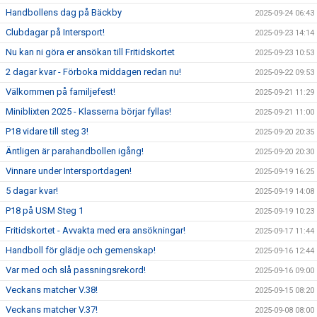
Handbollens dag på Bäckby
2025-09-24 06:43
Clubdagar på Intersport!
2025-09-23 14:14
Nu kan ni göra er ansökan till Fritidskortet
2025-09-23 10:53
2 dagar kvar - Förboka middagen redan nu!
2025-09-22 09:53
Välkommen på familjefest!
2025-09-21 11:29
Miniblixten 2025 - Klasserna börjar fyllas!
2025-09-21 11:00
P18 vidare till steg 3!
2025-09-20 20:35
Äntligen är parahandbollen igång!
2025-09-20 20:30
Vinnare under Intersportdagen!
2025-09-19 16:25
5 dagar kvar!
2025-09-19 14:08
P18 på USM Steg 1
2025-09-19 10:23
Fritidskortet - Avvakta med era ansökningar!
2025-09-17 11:44
Handboll för glädje och gemenskap!
2025-09-16 12:44
Var med och slå passningsrekord!
2025-09-16 09:00
Veckans matcher V.38!
2025-09-15 08:20
Veckans matcher V.37!
2025-09-08 08:00