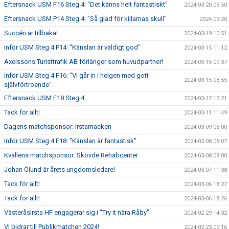
Eftersnack USM F16 Steg 4: "Det känns helt fantastiskt"
2024-03-20 09:50
Eftersnack USM P14 Steg 4: "Så glad för killarnas skull"
2024-03-20
Succén är tillbaka!
2024-03-19 10:51
Inför USM Steg 4 P14: "Känslan är väldigt god"
2024-03-15 11:12
Axelssons Turisttrafik AB förlänger som huvudpartner!
2024-03-15 09:37
Inför USM Steg 4 F16: "Vi går in i helgen med gott
2024-03-15 08:55
självförtroende"
Eftersnack USM F18 Steg 4
2024-03-12 13:21
Tack för allt!
2024-03-11 11:49
Dagens matchsponsor: Irstamacken
2024-03-09 08:00
Inför USM Steg 4 F18: "Känslan är fantastisk"
2024-03-08 08:07
Kvällens matchsponsor: Skövde Rehabcenter
2024-03-08 08:00
Johan Ölund är årets ungdomsledare!
2024-03-07 11:38
Tack för allt!
2024-03-06 18:27
Tack för allt!
2024-03-06 18:26
VästeråsIrsta HF engagerar sig i "Try it nära Råby"
2024-02-29 14:32
VI bidrar till Publikmatchen 2024!
2024-02-23 09:16