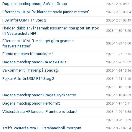
Dagens matchsponsor: SoVent Group
2023-12-20 08:51
Eftersnack USM: "Vi klarar att spela jämna matcher"
2023-12-05 09:04
F09: Inför USM F14 Steg 2
2023-12-01 08:49
I helgen dubblar vår samarbetspartner Intersport sitt stöd
2023-11-30 15:20
till VästeråsIrsta HF!
Eftersnack USM: "Hela laget göra grymma
2023-11-29 15:00
försvarsinsatser"
Första matchen för paralaget!
2023-11-27 13:15
Dagens matchsponsor ICA Maxi Hälla
2023-11-26 13:32
Välkommen till hallen på söndag!
2023-11-24 15:36
Pojkar A: Inför USM P14 Steg 2
2023-11-24 11:16
2023-11-18 16:28
Dagens matchsponsor: Brages Tryckcenter
2023-11-18 09:59
Dagens matchsponsor: PerformIQ
2023-11-11 10:11
VästeråsIrsta HF lanserar Framtidens ledare!
2023-11-09 13:38
2023-10-28 16:39
Träffa VästeråsIrsta HF Parahandboll imorgon!
2023-10-27 07:54