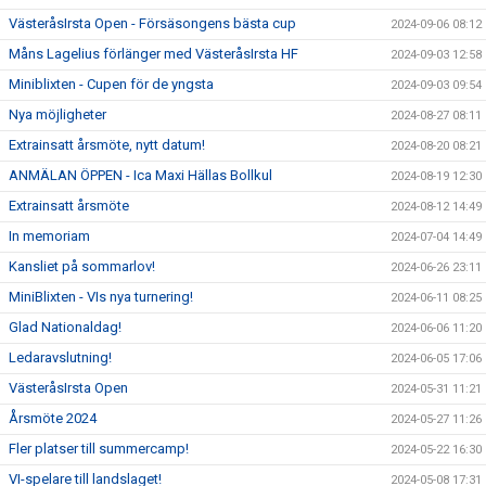
VästeråsIrsta Open - Försäsongens bästa cup
2024-09-06 08:12
Måns Lagelius förlänger med VästeråsIrsta HF
2024-09-03 12:58
Miniblixten - Cupen för de yngsta
2024-09-03 09:54
Nya möjligheter
2024-08-27 08:11
Extrainsatt årsmöte, nytt datum!
2024-08-20 08:21
ANMÄLAN ÖPPEN - Ica Maxi Hällas Bollkul
2024-08-19 12:30
Extrainsatt årsmöte
2024-08-12 14:49
In memoriam
2024-07-04 14:49
Kansliet på sommarlov!
2024-06-26 23:11
MiniBlixten - VIs nya turnering!
2024-06-11 08:25
Glad Nationaldag!
2024-06-06 11:20
Ledaravslutning!
2024-06-05 17:06
VästeråsIrsta Open
2024-05-31 11:21
Årsmöte 2024
2024-05-27 11:26
Fler platser till summercamp!
2024-05-22 16:30
VI-spelare till landslaget!
2024-05-08 17:31