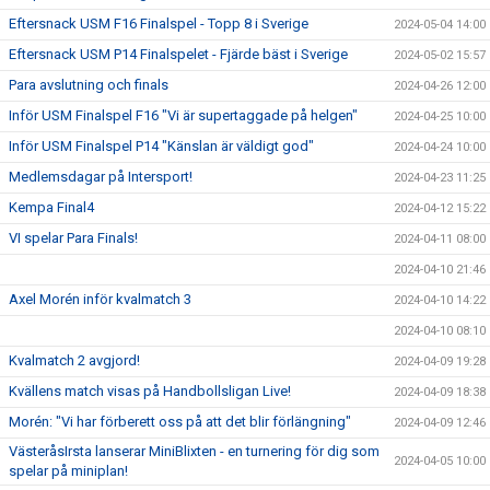
Eftersnack USM F16 Finalspel - Topp 8 i Sverige
2024-05-04 14:00
Eftersnack USM P14 Finalspelet - Fjärde bäst i Sverige
2024-05-02 15:57
Para avslutning och finals
2024-04-26 12:00
Inför USM Finalspel F16 "Vi är supertaggade på helgen"
2024-04-25 10:00
Inför USM Finalspel P14 "Känslan är väldigt god"
2024-04-24 10:00
Medlemsdagar på Intersport!
2024-04-23 11:25
Kempa Final4
2024-04-12 15:22
VI spelar Para Finals!
2024-04-11 08:00
2024-04-10 21:46
Axel Morén inför kvalmatch 3
2024-04-10 14:22
2024-04-10 08:10
Kvalmatch 2 avgjord!
2024-04-09 19:28
Kvällens match visas på Handbollsligan Live!
2024-04-09 18:38
Morén: "Vi har förberett oss på att det blir förlängning"
2024-04-09 12:46
VästeråsIrsta lanserar MiniBlixten - en turnering för dig som
2024-04-05 10:00
spelar på miniplan!