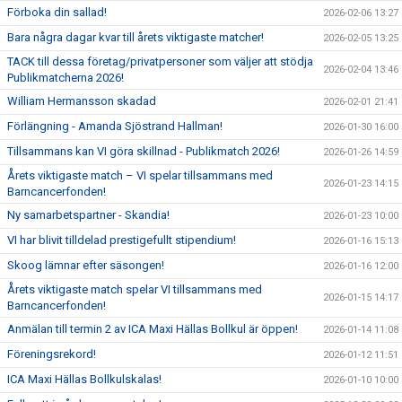
Förboka din sallad!
2026-02-06 13:27
Bara några dagar kvar till årets viktigaste matcher!
2026-02-05 13:25
TACK till dessa företag/privatpersoner som väljer att stödja
2026-02-04 13:46
Publikmatcherna 2026!
William Hermansson skadad
2026-02-01 21:41
Förlängning - Amanda Sjöstrand Hallman!
2026-01-30 16:00
Tillsammans kan VI göra skillnad - Publikmatch 2026!
2026-01-26 14:59
Årets viktigaste match – VI spelar tillsammans med
2026-01-23 14:15
Barncancerfonden!
Ny samarbetspartner - Skandia!
2026-01-23 10:00
VI har blivit tilldelad prestigefullt stipendium!
2026-01-16 15:13
Skoog lämnar efter säsongen!
2026-01-16 12:00
Årets viktigaste match spelar VI tillsammans med
2026-01-15 14:17
Barncancerfonden!
Anmälan till termin 2 av ICA Maxi Hällas Bollkul är öppen!
2026-01-14 11:08
Föreningsrekord!
2026-01-12 11:51
ICA Maxi Hällas Bollkulskalas!
2026-01-10 10:00