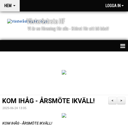
HEM
LOGGA IN
VästeråsIrsta HF
VI är en förening för alla - Störst för att bli bäst!
HEM
NYHETER
PARTNERS
KALENDER
KOM IHÅG - ÅRSMÖTE IKVÄLL!
<
>
MATCHER
2025-06-24 13:05
KOM IHÅG - ÅRSMÖTE IKVÄLL!