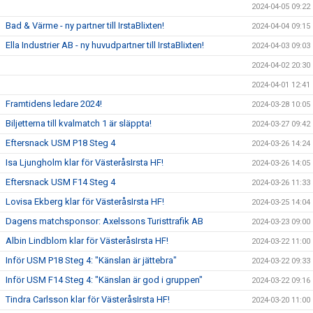
2024-04-05 09:22
Bad & Värme - ny partner till IrstaBlixten!
2024-04-04 09:15
Ella Industrier AB - ny huvudpartner till IrstaBlixten!
2024-04-03 09:03
2024-04-02 20:30
2024-04-01 12:41
Framtidens ledare 2024!
2024-03-28 10:05
Biljetterna till kvalmatch 1 är släppta!
2024-03-27 09:42
Eftersnack USM P18 Steg 4
2024-03-26 14:24
Isa Ljungholm klar för VästeråsIrsta HF!
2024-03-26 14:05
Eftersnack USM F14 Steg 4
2024-03-26 11:33
Lovisa Ekberg klar för VästeråsIrsta HF!
2024-03-25 14:04
Dagens matchsponsor: Axelssons Turisttrafik AB
2024-03-23 09:00
Albin Lindblom klar för VästeråsIrsta HF!
2024-03-22 11:00
Inför USM P18 Steg 4: "Känslan är jättebra"
2024-03-22 09:33
Inför USM F14 Steg 4: "Känslan är god i gruppen"
2024-03-22 09:16
Tindra Carlsson klar för VästeråsIrsta HF!
2024-03-20 11:00