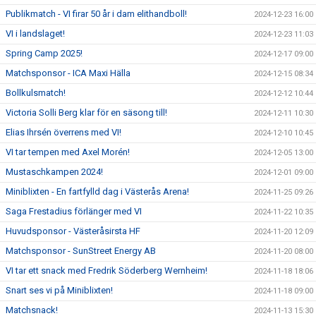
Publikmatch - VI firar 50 år i dam elithandboll!
2024-12-23 16:00
VI i landslaget!
2024-12-23 11:03
Spring Camp 2025!
2024-12-17 09:00
Matchsponsor - ICA Maxi Hälla
2024-12-15 08:34
Bollkulsmatch!
2024-12-12 10:44
Victoria Solli Berg klar för en säsong till!
2024-12-11 10:30
Elias Ihrsén överrens med VI!
2024-12-10 10:45
VI tar tempen med Axel Morén!
2024-12-05 13:00
Mustaschkampen 2024!
2024-12-01 09:00
Miniblixten - En fartfylld dag i Västerås Arena!
2024-11-25 09:26
Saga Frestadius förlänger med VI
2024-11-22 10:35
Huvudsponsor - Västeråsirsta HF
2024-11-20 12:09
Matchsponsor - SunStreet Energy AB
2024-11-20 08:00
VI tar ett snack med Fredrik Söderberg Wernheim!
2024-11-18 18:06
Snart ses vi på Miniblixten!
2024-11-18 09:00
Matchsnack!
2024-11-13 15:30