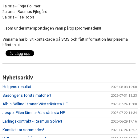
1a pris - Freja Follmer
2a pris - Rasmus Ejlegård
3a pris - Ilse Roos
...som under Intersportdagen vann på tipspromenaden!!
Vinnarna har blivit kontaktade på SMS och fått information hur priserna
hämtas ut.
Nyhetsarkiv
Helgens resultat
2026-08-03 12:00
Säsongens första matcher!
2026-07-31 13:23
Albin Sälling lämnar VästeråsIrsta HF
2026-07-24 15:00
Jesper Filén lämnar VästråsIrsta HF
2026-07-22 11:34
Lärlingskontrakt - Rasmus Solver!
2026-06-29 17:16
Kansliet tar sommarlov!
2026-06-24 13:57