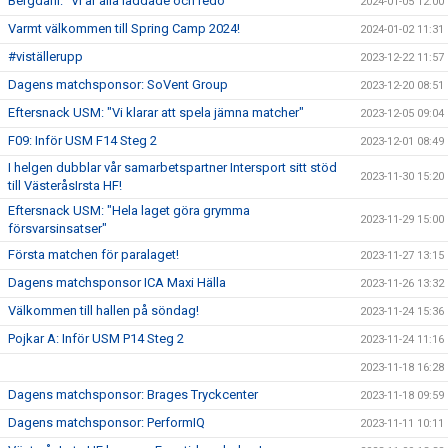
Bergdahl: "Vi är alla laddade och redo"
2024-01-05 12:00
Varmt välkommen till Spring Camp 2024!
2024-01-02 11:31
#viställerupp
2023-12-22 11:57
Dagens matchsponsor: SoVent Group
2023-12-20 08:51
Eftersnack USM: "Vi klarar att spela jämna matcher"
2023-12-05 09:04
F09: Inför USM F14 Steg 2
2023-12-01 08:49
I helgen dubblar vår samarbetspartner Intersport sitt stöd
2023-11-30 15:20
till VästeråsIrsta HF!
Eftersnack USM: "Hela laget göra grymma
2023-11-29 15:00
försvarsinsatser"
Första matchen för paralaget!
2023-11-27 13:15
Dagens matchsponsor ICA Maxi Hälla
2023-11-26 13:32
Välkommen till hallen på söndag!
2023-11-24 15:36
Pojkar A: Inför USM P14 Steg 2
2023-11-24 11:16
2023-11-18 16:28
Dagens matchsponsor: Brages Tryckcenter
2023-11-18 09:59
Dagens matchsponsor: PerformIQ
2023-11-11 10:11