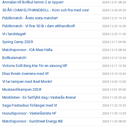
Anmälan till Bollkul termin 2 är öppen!
2024-12-31 08:20
50 ÅR I DAM ELITHANDBOLL - Kom och fira med oss!
2024-12-30 09:20
Publikmatch - Årets sista matcher!
2024-12-27 14:33
Publikmatch - VI firar 50 år i dam elithandboll!
2024-12-23 16:00
VI i landslaget!
2024-12-23 11:03
Spring Camp 2025!
2024-12-17 09:00
Matchsponsor - ICA Maxi Hälla
2024-12-15 08:34
Bollkulsmatch!
2024-12-12 10:44
Victoria Solli Berg klar för en säsong till!
2024-12-11 10:30
Elias Ihrsén överrens med VI!
2024-12-10 10:45
VI tar tempen med Axel Morén!
2024-12-05 13:00
Mustaschkampen 2024!
2024-12-01 09:00
Miniblixten - En fartfylld dag i Västerås Arena!
2024-11-25 09:26
Saga Frestadius förlänger med VI
2024-11-22 10:35
Huvudsponsor - Västeråsirsta HF
2024-11-20 12:09
Matchsponsor - SunStreet Energy AB
2024-11-20 08:00