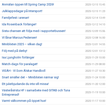
Anmälan öppen till Spring Camp 2026!
2025-12-15 15:45
Julklappsdagar på Intersport!
2025-12-15 11:23
Familjefest i arenan!
2025-12-14 13:49
Ida Rosenback förlänger!
2025-12-12 14:10
Sista chansen att följa med i supporterbussen!
2025-12-09 15:06
VI lånar Marcus Pedersen!
2025-12-08 16:00
Miniblixten 2025 – vilken dag!
2025-12-01 14:55
Följ med på derby!
2025-12-01 13:12
Isa Ljungholm förlänger
2025-11-29 10:00
Match-dags för paralaget!
2025-11-29 08:00
VISÄH - VI Som Älskar Handboll
2025-11-27 10:30
Snart smäller det – Miniblixten närmar sig!
2025-11-24 10:00
Ett julerbjudande du inte vill missa!
2025-11-20 12:00
VästeråsIrsta HF i samarbete med GITAB och Tuna
2025-11-19 10:00
Entreprenad!
Varmt välkommen på öppet hus!
2025-11-17 10:00