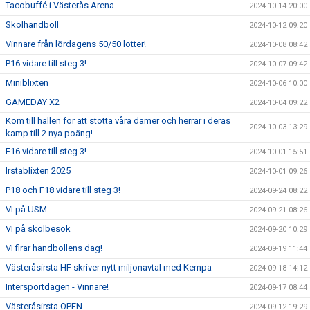
Tacobuffé i Västerås Arena
2024-10-14 20:00
Skolhandboll
2024-10-12 09:20
Vinnare från lördagens 50/50 lotter!
2024-10-08 08:42
P16 vidare till steg 3!
2024-10-07 09:42
Miniblixten
2024-10-06 10:00
GAMEDAY X2
2024-10-04 09:22
Kom till hallen för att stötta våra damer och herrar i deras
2024-10-03 13:29
kamp till 2 nya poäng!
F16 vidare till steg 3!
2024-10-01 15:51
Irstablixten 2025
2024-10-01 09:26
P18 och F18 vidare till steg 3!
2024-09-24 08:22
VI på USM
2024-09-21 08:26
VI på skolbesök
2024-09-20 10:29
VI firar handbollens dag!
2024-09-19 11:44
Västeråsirsta HF skriver nytt miljonavtal med Kempa
2024-09-18 14:12
Intersportdagen - Vinnare!
2024-09-17 08:44
Västeråsirsta OPEN
2024-09-12 19:29