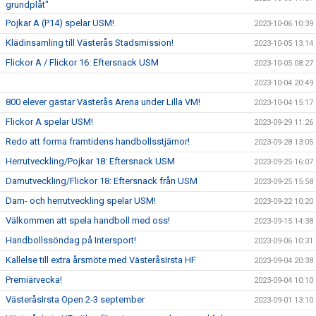
grundplåt"
Pojkar A (P14) spelar USM!
2023-10-06 10:39
Klädinsamling till Västerås Stadsmission!
2023-10-05 13:14
Flickor A / Flickor 16: Eftersnack USM
2023-10-05 08:27
2023-10-04 20:49
800 elever gästar Västerås Arena under Lilla VM!
2023-10-04 15:17
Flickor A spelar USM!
2023-09-29 11:26
Redo att forma framtidens handbollsstjärnor!
2023-09-28 13:05
Herrutveckling/Pojkar 18: Eftersnack USM
2023-09-25 16:07
Damutveckling/Flickor 18: Eftersnack från USM
2023-09-25 15:58
Dam- och herrutveckling spelar USM!
2023-09-22 10:20
Välkommen att spela handboll med oss!
2023-09-15 14:38
Handbollssöndag på Intersport!
2023-09-06 10:31
Kallelse till extra årsmöte med VästeråsIrsta HF
2023-09-04 20:38
Premiärvecka!
2023-09-04 10:10
VästeråsIrsta Open 2-3 september
2023-09-01 13:10