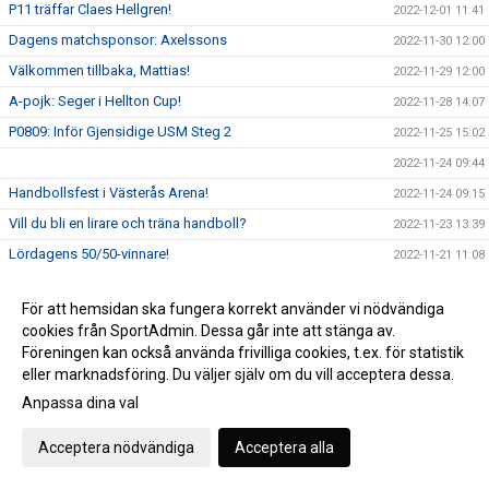
P11 träffar Claes Hellgren!
2022-12-01 11:41
Dagens matchsponsor: Axelssons
2022-11-30 12:00
Välkommen tillbaka, Mattias!
2022-11-29 12:00
A-pojk: Seger i Hellton Cup!
2022-11-28 14:07
P0809: Inför Gjensidige USM Steg 2
2022-11-25 15:02
2022-11-24 09:44
Handbollsfest i Västerås Arena!
2022-11-24 09:15
Vill du bli en lirare och träna handboll?
2022-11-23 13:39
Lördagens 50/50-vinnare!
2022-11-21 11:08
VästeråsIrsta HF 31 - 34 Amo HK
2022-11-19 19:10
För att hemsidan ska fungera korrekt använder vi nödvändiga
Dagens match presenteras av Barndiabetesfonden!
2022-11-19 13:09
cookies från SportAdmin. Dessa går inte att stänga av.
Nyhet i vår souvenirbutik!
2022-11-17 11:58
Föreningen kan också använda frivilliga cookies, t.ex. för statistik
eller marknadsföring. Du väljer själv om du vill acceptera dessa.
Föreningsutveckling - Elit är igång!
2022-11-16 15:38
Anpassa dina val
P18 vidare till Gjensidige USM Steg 3!
2022-11-15 13:50
Världsdiabetesdagen 2022
2022-11-14 10:41
Acceptera nödvändiga
Acceptera alla
P19: Gjensidige USM Steg 2
2022-11-11 19:23