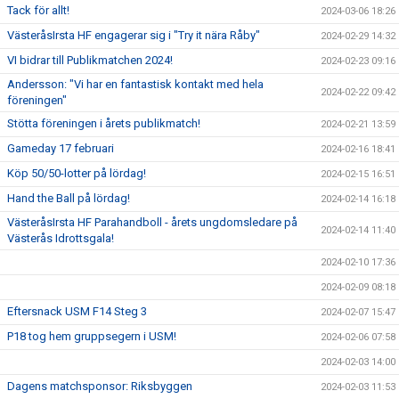
Tack för allt!
2024-03-06 18:26
VästeråsIrsta HF engagerar sig i "Try it nära Råby"
2024-02-29 14:32
VI bidrar till Publikmatchen 2024!
2024-02-23 09:16
Andersson: "Vi har en fantastisk kontakt med hela
2024-02-22 09:42
föreningen"
Stötta föreningen i årets publikmatch!
2024-02-21 13:59
Gameday 17 februari
2024-02-16 18:41
Köp 50/50-lotter på lördag!
2024-02-15 16:51
Hand the Ball på lördag!
2024-02-14 16:18
VästeråsIrsta HF Parahandboll - årets ungdomsledare på
2024-02-14 11:40
Västerås Idrottsgala!
2024-02-10 17:36
2024-02-09 08:18
Eftersnack USM F14 Steg 3
2024-02-07 15:47
P18 tog hem gruppsegern i USM!
2024-02-06 07:58
2024-02-03 14:00
Dagens matchsponsor: Riksbyggen
2024-02-03 11:53