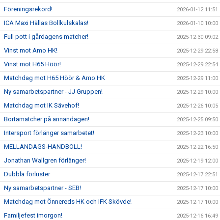
Föreningsrekord!
2026-01-12 11:51
ICA Maxi Hällas Bollkulskalas!
2026-01-10 10:00
Full pott i gårdagens matcher!
2025-12-30 09:02
Vinst mot Amo HK!
2025-12-29 22:58
Vinst mot H65 Höör!
2025-12-29 22:54
Matchdag mot H65 Höör & Amo HK
2025-12-29 11:00
Ny samarbetspartner - JJ Gruppen!
2025-12-29 10:00
Matchdag mot IK Sävehof!
2025-12-26 10:05
Bortamatcher på annandagen!
2025-12-25 09:50
Intersport förlänger samarbetet!
2025-12-23 10:00
MELLANDAGS-HANDBOLL!
2025-12-22 16:50
Jonathan Wallgren förlänger!
2025-12-19 12:00
Dubbla förluster
2025-12-17 22:51
Ny samarbetspartner - SEB!
2025-12-17 10:00
Matchdag mot Önnereds HK och IFK Skövde!
2025-12-17 10:00
Familjefest imorgon!
2025-12-16 16:49