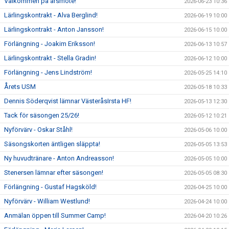
Välkommen på årsmöte!
2026-06-23 10:36
Lärlingskontrakt - Alva Berglind!
2026-06-19 10:00
Lärlingskontrakt - Anton Jansson!
2026-06-15 10:00
Förlängning - Joakim Eriksson!
2026-06-13 10:57
Lärlingskontrakt - Stella Gradin!
2026-06-12 10:00
Förlängning - Jens Lindström!
2026-05-25 14:10
Årets USM
2026-05-18 10:33
Dennis Söderqvist lämnar VästeråsIrsta HF!
2026-05-13 12:30
Tack för säsongen 25/26!
2026-05-12 10:21
Nyförvärv - Oskar Ståhl!
2026-05-06 10:00
Säsongskorten äntligen släppta!
2026-05-05 13:53
Ny huvudtränare - Anton Andreasson!
2026-05-05 10:00
Stenersen lämnar efter säsongen!
2026-05-05 08:30
Förlängning - Gustaf Hagsköld!
2026-04-25 10:00
Nyförvärv - William Westlund!
2026-04-24 10:00
Anmälan öppen till Summer Camp!
2026-04-20 10:26