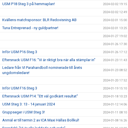
USM P18 Steg 3 på hemmaplan!
2024-02-02 19:15
2024-02-02 12:49
Kvällens matchsponsor: BLR Redovisning AB
2024-02-01 15:00
Tuna Entreprenad - ny guldpartner!
2024-02-01 13:25
2024-01-27 19:02
2024-01-26 17:30
Inför USM P16 Steg 3
2024-01-26 17:12
Eftersnack USM F16: "Vi är riktigt bra när alla stämplar in"
2024-01-23 11:43
Ledare från VI Parahandboll nominerade till årets
2024-01-23 08:52
ungdomsledare!
2024-01-20 17:52
Inför USM F16 Steg 3
2024-01-19 15:10
Eftersnack USM P14: "Ett väl godkänt resultat"
2024-01-18 10:23
USM Steg 3: 13 - 14 januari 2024
2024-01-12 14:06
Gruppseger i USM Steg 3!
2024-01-11 08:10
Anmäl er till termin 2 av ICA Maxi Hällas Bollkul!
2024-01-08 16:26