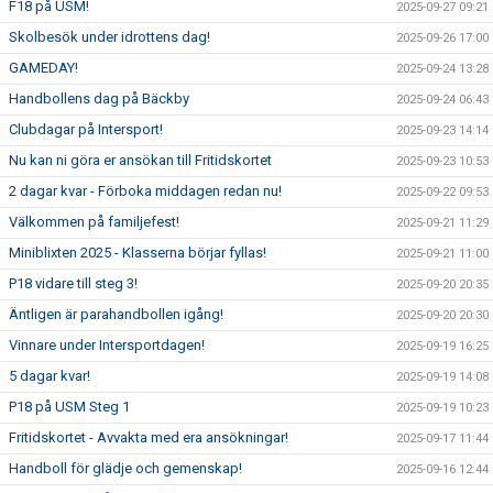
F18 på USM!
2025-09-27 09:21
Skolbesök under idrottens dag!
2025-09-26 17:00
GAMEDAY!
2025-09-24 13:28
Handbollens dag på Bäckby
2025-09-24 06:43
Clubdagar på Intersport!
2025-09-23 14:14
Nu kan ni göra er ansökan till Fritidskortet
2025-09-23 10:53
2 dagar kvar - Förboka middagen redan nu!
2025-09-22 09:53
Välkommen på familjefest!
2025-09-21 11:29
Miniblixten 2025 - Klasserna börjar fyllas!
2025-09-21 11:00
P18 vidare till steg 3!
2025-09-20 20:35
Äntligen är parahandbollen igång!
2025-09-20 20:30
Vinnare under Intersportdagen!
2025-09-19 16:25
5 dagar kvar!
2025-09-19 14:08
P18 på USM Steg 1
2025-09-19 10:23
Fritidskortet - Avvakta med era ansökningar!
2025-09-17 11:44
Handboll för glädje och gemenskap!
2025-09-16 12:44