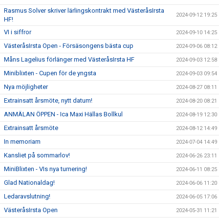
Rasmus Solver skriver lärlingskontrakt med VästeråsIrsta
2024-09-12 19:25
HF!
VI i siffror
2024-09-10 14:25
VästeråsIrsta Open - Försäsongens bästa cup
2024-09-06 08:12
Måns Lagelius förlänger med VästeråsIrsta HF
2024-09-03 12:58
Miniblixten - Cupen för de yngsta
2024-09-03 09:54
Nya möjligheter
2024-08-27 08:11
Extrainsatt årsmöte, nytt datum!
2024-08-20 08:21
ANMÄLAN ÖPPEN - Ica Maxi Hällas Bollkul
2024-08-19 12:30
Extrainsatt årsmöte
2024-08-12 14:49
In memoriam
2024-07-04 14:49
Kansliet på sommarlov!
2024-06-26 23:11
MiniBlixten - VIs nya turnering!
2024-06-11 08:25
Glad Nationaldag!
2024-06-06 11:20
Ledaravslutning!
2024-06-05 17:06
VästeråsIrsta Open
2024-05-31 11:21