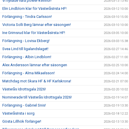
VI hyllade våra power-kvinnor!
2026-03-13 13:40
Elin Lindblom klar för VästeråsIrsta HF!
2026-03-12 10:00
Förlängning - Tindra Carlsson!
2026-03-10 15:00
Victoria Solli Berg lämnar efter säsongen!
2026-03-10 10:00
Ine Grimsrud klar för VästeråsIrsta HF!
2026-03-05 10:00
Förlängning - Lovisa Ekberg!
2026-03-03 15:38
Svea Lind till ligalandslaget!
2026-02-27 14:46
Förlängning - Albin Lindblom!
2026-02-27 11:00
Alex Andersson lämnar efter säsongen
2026-02-25 10:00
Förlängning - Alma Mikaelsson!
2026-02-24 14:00
Matchdag mot Skara HF & HF Karlskrona!
2026-02-21 07:00
Västerås Idrottsgala 2026!
2026-02-20 10:02
Nominerade till Västerås Idrottsgala 2026!
2026-02-19 14:07
Förlängning - Gabriel Snis!
2026-02-19 13:30
VästeråsIrsta i sorg
2026-02-18 12:22
Gösta Lillhök förlänger!
2026-02-13 13:30