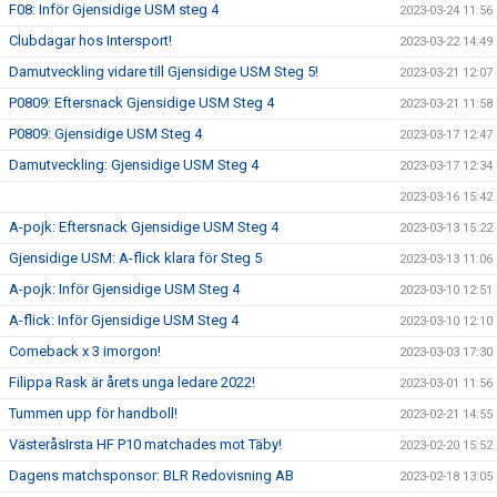
F08: Inför Gjensidige USM steg 4
2023-03-24 11:56
Clubdagar hos Intersport!
2023-03-22 14:49
Damutveckling vidare till Gjensidige USM Steg 5!
2023-03-21 12:07
P0809: Eftersnack Gjensidige USM Steg 4
2023-03-21 11:58
P0809: Gjensidige USM Steg 4
2023-03-17 12:47
Damutveckling: Gjensidige USM Steg 4
2023-03-17 12:34
2023-03-16 15:42
A-pojk: Eftersnack Gjensidige USM Steg 4
2023-03-13 15:22
Gjensidige USM: A-flick klara för Steg 5
2023-03-13 11:06
A-pojk: Inför Gjensidige USM Steg 4
2023-03-10 12:51
A-flick: Inför Gjensidige USM Steg 4
2023-03-10 12:10
Comeback x 3 imorgon!
2023-03-03 17:30
Filippa Rask är årets unga ledare 2022!
2023-03-01 11:56
Tummen upp för handboll!
2023-02-21 14:55
VästeråsIrsta HF P10 matchades mot Täby!
2023-02-20 15:52
Dagens matchsponsor: BLR Redovisning AB
2023-02-18 13:05