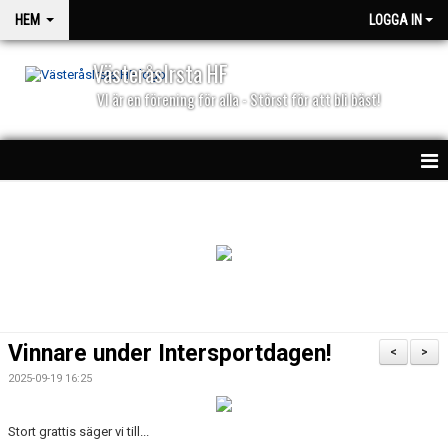
HEM
LOGGA IN
VästeråsIrsta HF
VI är en förening för alla - Störst för att bli bäst!
HEM
NYHETER
PARTNERS
KALENDER
Vinnare under Intersportdagen!
<
>
MATCHER
2025-09-19 16:25
Stort grattis säger vi till...