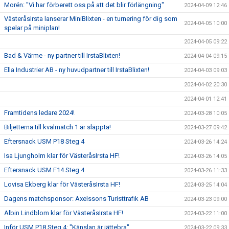
Morén: "Vi har förberett oss på att det blir förlängning"
2024-04-09 12:46
VästeråsIrsta lanserar MiniBlixten - en turnering för dig som
2024-04-05 10:00
spelar på miniplan!
2024-04-05 09:22
Bad & Värme - ny partner till IrstaBlixten!
2024-04-04 09:15
Ella Industrier AB - ny huvudpartner till IrstaBlixten!
2024-04-03 09:03
2024-04-02 20:30
2024-04-01 12:41
Framtidens ledare 2024!
2024-03-28 10:05
Biljetterna till kvalmatch 1 är släppta!
2024-03-27 09:42
Eftersnack USM P18 Steg 4
2024-03-26 14:24
Isa Ljungholm klar för VästeråsIrsta HF!
2024-03-26 14:05
Eftersnack USM F14 Steg 4
2024-03-26 11:33
Lovisa Ekberg klar för VästeråsIrsta HF!
2024-03-25 14:04
Dagens matchsponsor: Axelssons Turisttrafik AB
2024-03-23 09:00
Albin Lindblom klar för VästeråsIrsta HF!
2024-03-22 11:00
Inför USM P18 Steg 4: "Känslan är jättebra"
2024-03-22 09:33