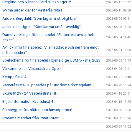
Berglind och Nilsson Gärd till riksläger 2!
2023-05-12 10:12
Wilma Birger klar för VästeråsIrsta HF!
2023-05-11 09:30
Anders Bergdahl: "Som lag är vi otroligt bra"
2023-05-09 09:41
Jessica Lindgren: "Känslan var smått overklig"
2023-05-08 15:25
Damutveckling inför finalspelet: "Ett perfekt avslut helt
2023-05-04 14:45
enkelt"
A-flick inför finalspelet: "Vi är laddade och ser fram emot
2023-05-04 14:06
tuffa matcher"
Spelschema för finalspelet i Gjensidige USM 5-7 maj 2023
2023-05-03 11:19
Välkommen till VästeråsIrsta Open!
2023-04-28 10:11
Kempa Final 4
2023-04-21 18:48
VästeråsIrsta HF prisades på Ungdomsidrottsgalan!
2023-04-20 15:24
Skuru IK 29 - 24 VästeråsIrsta HF
2023-04-18 20:31
Biljettinformation Kvartsfinal 4
2023-04-16 11:29
Riksbyggen fortsätter som huvudpartner!
2023-03-30 13:56
Streama matcher från IrstaBlixten!
2023-03-30 10:26
2023-03-29 11:02