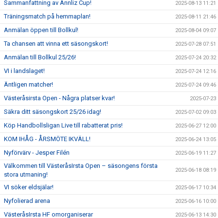
Sammanfattning av Annliz Cup!
2025-08-13 11:21
Träningsmatch på hemmaplan!
2025-08-11 21:46
Anmälan öppen till Bollkul!
2025-08-04 09:07
Ta chansen att vinna ett säsongskort!
2025-07-28 07:51
Anmälan till Bollkul 25/26!
2025-07-24 20:32
VI i landslaget!
2025-07-24 12:16
Äntligen matcher!
2025-07-24 09:46
Västeråsirsta Open - Några platser kvar!
2025-07-23
Säkra ditt säsongskort 25/26 idag!
2025-07-02 09:03
Köp Handbollsligan Live till rabatterat pris!
2025-06-27 12:00
KOM IHÅG - ÅRSMÖTE IKVÄLL!
2025-06-24 13:05
Nyförvärv - Jesper Filén
2025-06-19 11:27
Välkommen till VästeråsIrsta Open – säsongens första
2025-06-18 08:19
stora utmaning!
VI söker eldsjälar!
2025-06-17 10:34
Nyfolierad arena
2025-06-16 10:00
VästeråsIrsta HF omorganiserar
2025-06-13 14:30