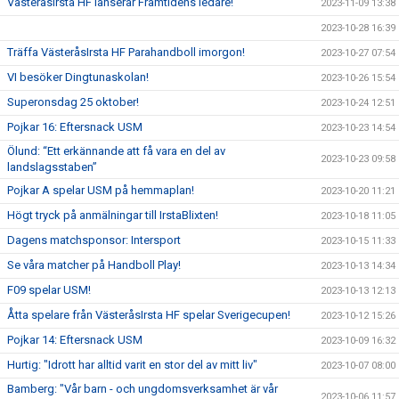
VästeråsIrsta HF lanserar Framtidens ledare!
2023-11-09 13:38
2023-10-28 16:39
Träffa VästeråsIrsta HF Parahandboll imorgon!
2023-10-27 07:54
VI besöker Dingtunaskolan!
2023-10-26 15:54
Superonsdag 25 oktober!
2023-10-24 12:51
Pojkar 16: Eftersnack USM
2023-10-23 14:54
Ölund: “Ett erkännande att få vara en del av
2023-10-23 09:58
landslagsstaben”
Pojkar A spelar USM på hemmaplan!
2023-10-20 11:21
Högt tryck på anmälningar till IrstaBlixten!
2023-10-18 11:05
Dagens matchsponsor: Intersport
2023-10-15 11:33
Se våra matcher på Handboll Play!
2023-10-13 14:34
F09 spelar USM!
2023-10-13 12:13
Åtta spelare från VästeråsIrsta HF spelar Sverigecupen!
2023-10-12 15:26
Pojkar 14: Eftersnack USM
2023-10-09 16:32
Hurtig: "Idrott har alltid varit en stor del av mitt liv"
2023-10-07 08:00
Bamberg: "Vår barn - och ungdomsverksamhet är vår
2023-10-06 11:57