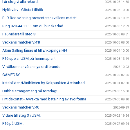
I år slog vi alla rekord!
2025-10-08 14:35
Nyförvärv - Gösta Lillhök
2025-10-08 10:00
BLR Redovisning presenterar kvällens match!
2025-10-07 10:32
Ring 020-44 11 11 om du blir skadad
2025-10-06 12:59
F16 vidare till steg 3!
2025-10-06 09:31
Veckans matcher V.41!
2025-10-06 08:00
Albin Sälling lånas ut till Enköpings HF!
2025-10-04 10:00
F16 spelar USM på hemmaplan!
2025-10-03 13:49
VI välkomnar våran nya ordförande
2025-10-03
GAMEDAY!
2025-10-02 07:25
Irstablixten/Miniblixten by Kokpunkten Actionbad
2025-10-01 07:30
Dubbelarrangemang på torsdag!
2025-09-30 15:00
Fritidskortet - Avvakta med betalning av avgifterna
2025-09-30 09:10
Veckans matcher V.40
2025-09-29
Vidare till steg 3 i USM!
2025-09-28 19:24
P16 på USM!
2025-09-27 09:24