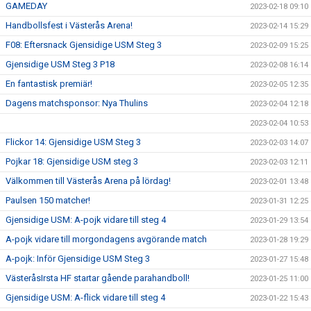
GAMEDAY
2023-02-18 09:10
Handbollsfest i Västerås Arena!
2023-02-14 15:29
F08: Eftersnack Gjensidige USM Steg 3
2023-02-09 15:25
Gjensidige USM Steg 3 P18
2023-02-08 16:14
En fantastisk premiär!
2023-02-05 12:35
Dagens matchsponsor: Nya Thulins
2023-02-04 12:18
2023-02-04 10:53
Flickor 14: Gjensidige USM Steg 3
2023-02-03 14:07
Pojkar 18: Gjensidige USM steg 3
2023-02-03 12:11
Välkommen till Västerås Arena på lördag!
2023-02-01 13:48
Paulsen 150 matcher!
2023-01-31 12:25
Gjensidige USM: A-pojk vidare till steg 4
2023-01-29 13:54
A-pojk vidare till morgondagens avgörande match
2023-01-28 19:29
A-pojk: Inför Gjensidige USM Steg 3
2023-01-27 15:48
VästeråsIrsta HF startar gående parahandboll!
2023-01-25 11:00
Gjensidige USM: A-flick vidare till steg 4
2023-01-22 15:43