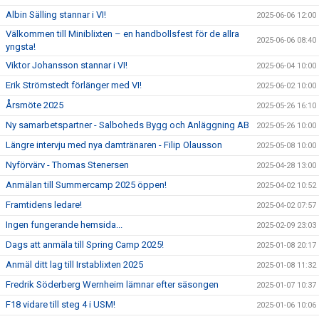
Albin Sälling stannar i VI!
2025-06-06 12:00
Välkommen till Miniblixten – en handbollsfest för de allra
2025-06-06 08:40
yngsta!
Viktor Johansson stannar i VI!
2025-06-04 10:00
Erik Strömstedt förlänger med VI!
2025-06-02 10:00
Årsmöte 2025
2025-05-26 16:10
Ny samarbetspartner - Salboheds Bygg och Anläggning AB
2025-05-26 10:00
Längre intervju med nya damtränaren - Filip Olausson
2025-05-08 10:00
Nyförvärv - Thomas Stenersen
2025-04-28 13:00
Anmälan till Summercamp 2025 öppen!
2025-04-02 10:52
Framtidens ledare!
2025-04-02 07:57
Ingen fungerande hemsida...
2025-02-09 23:03
Dags att anmäla till Spring Camp 2025!
2025-01-08 20:17
Anmäl ditt lag till Irstablixten 2025
2025-01-08 11:32
Fredrik Söderberg Wernheim lämnar efter säsongen
2025-01-07 10:37
F18 vidare till steg 4 i USM!
2025-01-06 10:06