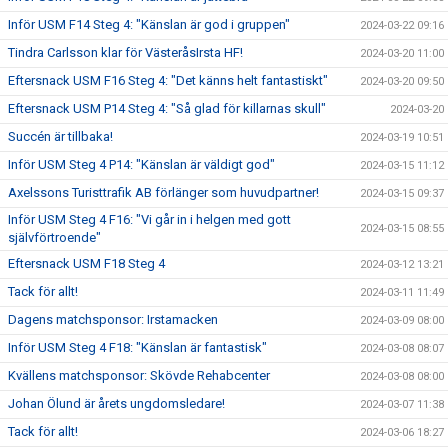
Inför USM F14 Steg 4: "Känslan är god i gruppen"
2024-03-22 09:16
Tindra Carlsson klar för VästeråsIrsta HF!
2024-03-20 11:00
Eftersnack USM F16 Steg 4: "Det känns helt fantastiskt"
2024-03-20 09:50
Eftersnack USM P14 Steg 4: "Så glad för killarnas skull"
2024-03-20
Succén är tillbaka!
2024-03-19 10:51
Inför USM Steg 4 P14: "Känslan är väldigt god"
2024-03-15 11:12
Axelssons Turisttrafik AB förlänger som huvudpartner!
2024-03-15 09:37
Inför USM Steg 4 F16: "Vi går in i helgen med gott
2024-03-15 08:55
självförtroende"
Eftersnack USM F18 Steg 4
2024-03-12 13:21
Tack för allt!
2024-03-11 11:49
Dagens matchsponsor: Irstamacken
2024-03-09 08:00
Inför USM Steg 4 F18: "Känslan är fantastisk"
2024-03-08 08:07
Kvällens matchsponsor: Skövde Rehabcenter
2024-03-08 08:00
Johan Ölund är årets ungdomsledare!
2024-03-07 11:38
Tack för allt!
2024-03-06 18:27