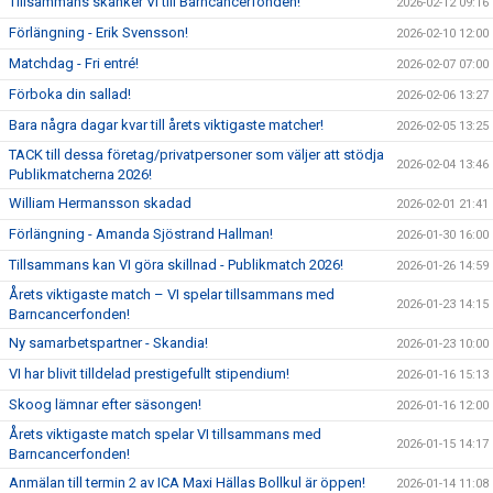
Tillsammans skänker VI till Barncancerfonden!
2026-02-12 09:16
Förlängning - Erik Svensson!
2026-02-10 12:00
Matchdag - Fri entré!
2026-02-07 07:00
Förboka din sallad!
2026-02-06 13:27
Bara några dagar kvar till årets viktigaste matcher!
2026-02-05 13:25
TACK till dessa företag/privatpersoner som väljer att stödja
2026-02-04 13:46
Publikmatcherna 2026!
William Hermansson skadad
2026-02-01 21:41
Förlängning - Amanda Sjöstrand Hallman!
2026-01-30 16:00
Tillsammans kan VI göra skillnad - Publikmatch 2026!
2026-01-26 14:59
Årets viktigaste match – VI spelar tillsammans med
2026-01-23 14:15
Barncancerfonden!
Ny samarbetspartner - Skandia!
2026-01-23 10:00
VI har blivit tilldelad prestigefullt stipendium!
2026-01-16 15:13
Skoog lämnar efter säsongen!
2026-01-16 12:00
Årets viktigaste match spelar VI tillsammans med
2026-01-15 14:17
Barncancerfonden!
Anmälan till termin 2 av ICA Maxi Hällas Bollkul är öppen!
2026-01-14 11:08