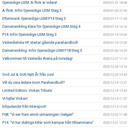
Gjensidige USM: A-flick är vidare!
2023-01-21 18:08
A-flick: Inför Gjensidige USM Steg 3
2023-01-20 21:00
Eftersnack Gjensidige USM P14 Steg 3
2023-01-17 11:54
Damutveckling klara för Gjensidige USM Steg 4
2023-01-16 16:16
P14: Inför Gjensidige USM Steg 3
2023-01-13 14:04
VästeråsIrsta HF startar gående parahandboll!
2023-01-10 12:35
Damutveckling: Inför Gjensidige USM F18 Steg 3
2023-01-06 14:29
Välkommen till Västerås Arena på torsdag!
2022-12-27 11:15
2022-12-24 13:10
God Jul & Gott Nytt År från oss!
2022-12-23 14:43
Vill du vara ledare inom Parahandboll?
2022-12-19 13:21
Limited Edition: Vickan Tribute
2022-12-14 12:42
VI hyllar Vickan!
2022-12-13 11:37
Erbjudande från Intersport!
2022-12-13 11:03
F08: "Vi ser fram emot utmaningen i helgen"
2022-12-02 11:48
P14: "Vi har duktiga killar som kämpar hårt tillsammans"
2022-12-01 12:31