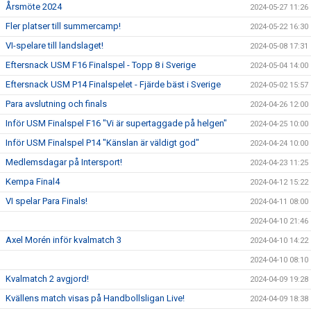
Årsmöte 2024
2024-05-27 11:26
Fler platser till summercamp!
2024-05-22 16:30
VI-spelare till landslaget!
2024-05-08 17:31
Eftersnack USM F16 Finalspel - Topp 8 i Sverige
2024-05-04 14:00
Eftersnack USM P14 Finalspelet - Fjärde bäst i Sverige
2024-05-02 15:57
Para avslutning och finals
2024-04-26 12:00
Inför USM Finalspel F16 "Vi är supertaggade på helgen"
2024-04-25 10:00
Inför USM Finalspel P14 "Känslan är väldigt god"
2024-04-24 10:00
Medlemsdagar på Intersport!
2024-04-23 11:25
Kempa Final4
2024-04-12 15:22
VI spelar Para Finals!
2024-04-11 08:00
2024-04-10 21:46
Axel Morén inför kvalmatch 3
2024-04-10 14:22
2024-04-10 08:10
Kvalmatch 2 avgjord!
2024-04-09 19:28
Kvällens match visas på Handbollsligan Live!
2024-04-09 18:38