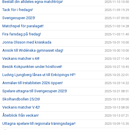
Beställ din alldeles egna matchtröja!
2025-11-10 10:00
Tack för i fredags!
2025-11-09 19:29
Sverigecupen 2025!
2025-11-07 09:00
Matchspel för paralaget!
2025-11-03 14:28
Fira farsdag på fredag!
2025-11-03 11:40
Jonna Olsson med knäskada
2025-10-31 10:00
Ansök till Widénska gymnasiet idag!
2025-10-30 10:00
Veckans matcher v.44!
2025-10-27 11:04
Besök Kokpunkten under höstlovet!
2025-10-27 10:45
Ludvig Ljungberg lånas ut till Enköpings HF!
2025-10-25 22:01
Anmälan till Irstablixten 2026 öppen!
2025-10-23 14:22
Spelare uttagna till Sverigecupen 2025!
2025-10-21 08:51
Skolhandbollen 25/26!
2025-10-13 09:00
Veckans matcher V.42!
2025-10-13 08:00
Återblick från veckan!
2025-10-13 07:21
Uttagna spelare till regionala träningsdagar!
2025-10-09 15:35