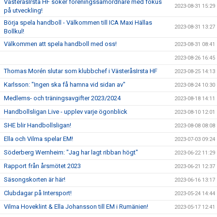
VästeråsIrsta HF söker föreningssamordnare med fokus
2023-08-31 15:29
på utveckling!
Börja spela handboll - Välkommen till ICA Maxi Hällas
2023-08-31 13:27
Bollkul!
Välkommen att spela handboll med oss!
2023-08-31 08:41
2023-08-26 16:45
Thomas Morén slutar som klubbchef i VästeråsIrsta HF
2023-08-25 14:13
Karlsson: "Ingen ska få hamna vid sidan av"
2023-08-24 10:30
Medlems- och träningsavgifter 2023/2024
2023-08-18 14:11
Handbollsligan Live - upplev varje ögonblick
2023-08-10 12:01
SHE blir Handbollsligan!
2023-08-08 08:08
Ella och Vilma spelar EM!
2023-07-03 09:24
Söderberg Wernheim: "Jag har lagt ribban högt"
2023-06-22 11:29
Rapport från årsmötet 2023
2023-06-21 12:37
Säsongskorten är här!
2023-06-16 13:17
Clubdagar på Intersport!
2023-05-24 14:44
Vilma Hoveklint & Ella Johansson till EM i Rumänien!
2023-05-17 12:41