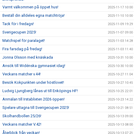
Varmt välkommen på öppet hus!
2025-11-17 10:00
Beställ din alldeles egna matchtröja!
2025-11-10 10:00
Tack för i fredags!
2025-11-09 19:29
Sverigecupen 2025!
2025-11-07 09:00
Matchspel för paralaget!
2025-11-03 14:28
Fira farsdag på fredag!
2025-11-03 11:40
Jonna Olsson med knäskada
2025-10-31 10:00
Ansök till Widénska gymnasiet idag!
2025-10-30 10:00
Veckans matcher v.44!
2025-10-27 11:04
Besök Kokpunkten under höstlovet!
2025-10-27 10:45
Ludvig Ljungberg lånas ut till Enköpings HF!
2025-10-25 22:01
Anmälan till Irstablixten 2026 öppen!
2025-10-23 14:22
Spelare uttagna till Sverigecupen 2025!
2025-10-21 08:51
Skolhandbollen 25/26!
2025-10-13 09:00
Veckans matcher V.42!
2025-10-13 08:00
Återblick från veckan!
2025-10-13 07:21