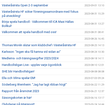
VästeråsIrsta Open 2-3 september
2023-09-01 13:10
VästeråsIrsta HF söker föreningssamordnare med fokus
2023-08-31 15:29
på utveckling!
Börja spela handboll - Välkommen till ICA Maxi Hällas
2023-08-31 13:27
Bollkul!
Välkommen att spela handboll med oss!
2023-08-31 08:41
2023-08-26 16:45
Thomas Morén slutar som klubbchef i VästeråsIrsta HF
2023-08-25 14:13
Karlsson: "Ingen ska få hamna vid sidan av"
2023-08-24 10:30
Medlems- och träningsavgifter 2023/2024
2023-08-18 14:11
Handbollsligan Live - upplev varje ögonblick
2023-08-10 12:01
SHE blir Handbollsligan!
2023-08-08 08:08
Ella och Vilma spelar EM!
2023-07-03 09:24
Söderberg Wernheim: "Jag har lagt ribban högt"
2023-06-22 11:29
Rapport från årsmötet 2023
2023-06-21 12:37
Säsongskorten är här!
2023-06-16 13:17
Clubdagar på Intersport!
2023-05-24 14:44