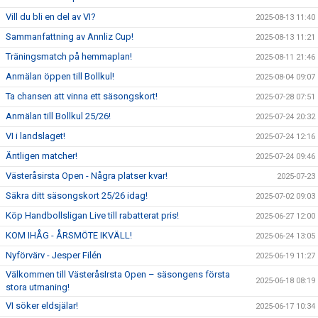
Vill du bli en del av VI?
2025-08-13 11:40
Sammanfattning av Annliz Cup!
2025-08-13 11:21
Träningsmatch på hemmaplan!
2025-08-11 21:46
Anmälan öppen till Bollkul!
2025-08-04 09:07
Ta chansen att vinna ett säsongskort!
2025-07-28 07:51
Anmälan till Bollkul 25/26!
2025-07-24 20:32
VI i landslaget!
2025-07-24 12:16
Äntligen matcher!
2025-07-24 09:46
Västeråsirsta Open - Några platser kvar!
2025-07-23
Säkra ditt säsongskort 25/26 idag!
2025-07-02 09:03
Köp Handbollsligan Live till rabatterat pris!
2025-06-27 12:00
KOM IHÅG - ÅRSMÖTE IKVÄLL!
2025-06-24 13:05
Nyförvärv - Jesper Filén
2025-06-19 11:27
Välkommen till VästeråsIrsta Open – säsongens första
2025-06-18 08:19
stora utmaning!
VI söker eldsjälar!
2025-06-17 10:34