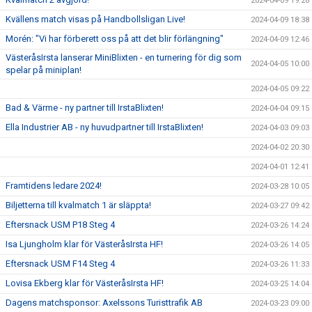
2024-04-09 19:28
Kvällens match visas på Handbollsligan Live!
2024-04-09 18:38
Morén: "Vi har förberett oss på att det blir förlängning"
2024-04-09 12:46
VästeråsIrsta lanserar MiniBlixten - en turnering för dig som
2024-04-05 10:00
spelar på miniplan!
2024-04-05 09:22
Bad & Värme - ny partner till IrstaBlixten!
2024-04-04 09:15
Ella Industrier AB - ny huvudpartner till IrstaBlixten!
2024-04-03 09:03
2024-04-02 20:30
2024-04-01 12:41
Framtidens ledare 2024!
2024-03-28 10:05
Biljetterna till kvalmatch 1 är släppta!
2024-03-27 09:42
Eftersnack USM P18 Steg 4
2024-03-26 14:24
Isa Ljungholm klar för VästeråsIrsta HF!
2024-03-26 14:05
Eftersnack USM F14 Steg 4
2024-03-26 11:33
Lovisa Ekberg klar för VästeråsIrsta HF!
2024-03-25 14:04
Dagens matchsponsor: Axelssons Turisttrafik AB
2024-03-23 09:00