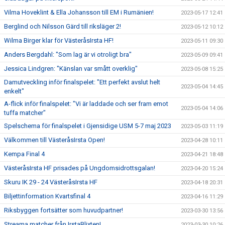
Vilma Hoveklint & Ella Johansson till EM i Rumänien!
2023-05-17 12:41
Berglind och Nilsson Gärd till riksläger 2!
2023-05-12 10:12
Wilma Birger klar för VästeråsIrsta HF!
2023-05-11 09:30
Anders Bergdahl: "Som lag är vi otroligt bra"
2023-05-09 09:41
Jessica Lindgren: "Känslan var smått overklig"
2023-05-08 15:25
Damutveckling inför finalspelet: "Ett perfekt avslut helt
2023-05-04 14:45
enkelt"
A-flick inför finalspelet: "Vi är laddade och ser fram emot
2023-05-04 14:06
tuffa matcher"
Spelschema för finalspelet i Gjensidige USM 5-7 maj 2023
2023-05-03 11:19
Välkommen till VästeråsIrsta Open!
2023-04-28 10:11
Kempa Final 4
2023-04-21 18:48
VästeråsIrsta HF prisades på Ungdomsidrottsgalan!
2023-04-20 15:24
Skuru IK 29 - 24 VästeråsIrsta HF
2023-04-18 20:31
Biljettinformation Kvartsfinal 4
2023-04-16 11:29
Riksbyggen fortsätter som huvudpartner!
2023-03-30 13:56
Streama matcher från IrstaBlixten!
2023-03-30 10:26