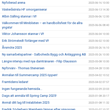
Nyfolierad arena
2025-06-16 10:00
VästeråsIrsta HF omorganiserar
2025-06-13 14:30
Albin Sälling stannar i VI!
2025-06-06 12:00
Välkommen till Miniblixten – en handbollsfest för de allra
2025-06-06 08:40
yngsta!
Viktor Johansson stannar i VI!
2025-06-04 10:00
Erik Strömstedt förlänger med VI!
2025-06-02 10:00
Årsmöte 2025
2025-05-26 16:10
Ny samarbetspartner - Salboheds Bygg och Anläggning AB
2025-05-26 10:00
Längre intervju med nya damtränaren - Filip Olausson
2025-05-08 10:00
Nyförvärv - Thomas Stenersen
2025-04-28 13:00
Anmälan till Summercamp 2025 öppen!
2025-04-02 10:52
Framtidens ledare!
2025-04-02 07:57
Ingen fungerande hemsida...
2025-02-09 23:03
Dags att anmäla till Spring Camp 2025!
2025-01-08 20:17
Anmäl ditt lag till Irstablixten 2025
2025-01-08 11:32
Fredrik Söderberg Wernheim lämnar efter säsongen
2025-01-07 10:37