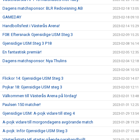
Dagens matchsponsor: BLR Redovisning AB
2023-02-18 13:05
GAMEDAY
2023-02-18 09:10
Handbollsfest i Västerås Arena!
2023-02-14 15:29
F08: Eftersnack Gjensidige USM Steg 3
2023-02-09 15:25
Gjensidige USM Steg 3 P18
2023-02-08 16:14
En fantastisk premiär!
2023-02-05 12:35
Dagens matchsponsor: Nya Thulins
2023-02-04 12:18
2023-02-04 10:53
Flickor 14: Gjensidige USM Steg 3
2023-02-03 14:07
Pojkar 18: Gjensidige USM steg 3
2023-02-03 12:11
Välkommen till Västerås Arena på lördag!
2023-02-01 13:48
Paulsen 150 matcher!
2023-01-31 12:25
Gjensidige USM: A-pojk vidare till steg 4
2023-01-29 13:54
A-pojk vidare till morgondagens avgörande match
2023-01-28 19:29
A-pojk: Inför Gjensidige USM Steg 3
2023-01-27 15:48
VästeråsIrsta HF startar gående parahandboll!
2023-01-25 11:00