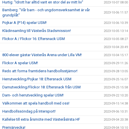
Hurtig: "Idrott har alltid varit en stor del av mitt liv"
2023-10-07 08:00
Bamberg: "Vår barn - och ungdomsverksamhet är vår
2023-10-06 11:57
grundplåt"
Pojkar A (P14) spelar USM!
2023-10-06 10:39
Klädinsamling till Västerås Stadsmission!
2023-10-05 13:14
Flickor A / Flickor 16: Eftersnack USM
2023-10-05 08:27
2023-10-04 20:49
800 elever gästar Västerås Arena under Lilla VM!
2023-10-04 15:17
Flickor A spelar USM!
2023-09-29 11:26
Redo att forma framtidens handbollsstjärnor!
2023-09-28 13:05
Herrutveckling/Pojkar 18: Eftersnack USM
2023-09-25 16:07
Damutveckling/Flickor 18: Eftersnack från USM
2023-09-25 15:58
Dam- och herrutveckling spelar USM!
2023-09-22 10:20
Välkommen att spela handboll med oss!
2023-09-15 14:38
Handbollssöndag på Intersport!
2023-09-06 10:31
Kallelse till extra årsmöte med VästeråsIrsta HF
2023-09-04 20:38
Premiärvecka!
2023-09-04 10:10