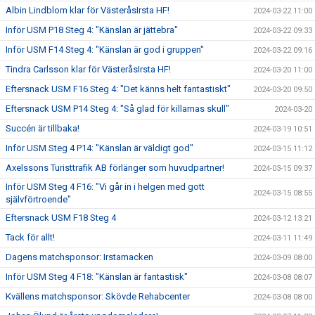
Albin Lindblom klar för VästeråsIrsta HF!
2024-03-22 11:00
Inför USM P18 Steg 4: "Känslan är jättebra"
2024-03-22 09:33
Inför USM F14 Steg 4: "Känslan är god i gruppen"
2024-03-22 09:16
Tindra Carlsson klar för VästeråsIrsta HF!
2024-03-20 11:00
Eftersnack USM F16 Steg 4: "Det känns helt fantastiskt"
2024-03-20 09:50
Eftersnack USM P14 Steg 4: "Så glad för killarnas skull"
2024-03-20
Succén är tillbaka!
2024-03-19 10:51
Inför USM Steg 4 P14: "Känslan är väldigt god"
2024-03-15 11:12
Axelssons Turisttrafik AB förlänger som huvudpartner!
2024-03-15 09:37
Inför USM Steg 4 F16: "Vi går in i helgen med gott
2024-03-15 08:55
självförtroende"
Eftersnack USM F18 Steg 4
2024-03-12 13:21
Tack för allt!
2024-03-11 11:49
Dagens matchsponsor: Irstamacken
2024-03-09 08:00
Inför USM Steg 4 F18: "Känslan är fantastisk"
2024-03-08 08:07
Kvällens matchsponsor: Skövde Rehabcenter
2024-03-08 08:00