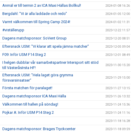
Anmäl er till termin 2 av ICA Maxi Hällas Bollkul!
2024-01-08 16:26
Bergdahl: "Vi är alla laddade och redo"
2024-01-05 12:00
Varmt välkommen till Spring Camp 2024!
2024-01-02 11:31
#viställerupp
2023-12-22 11:57
Dagens matchsponsor: SoVent Group
2023-12-20 08:51
Eftersnack USM: "Vi klarar att spela jämna matcher"
2023-12-05 09:04
F09: Inför USM F14 Steg 2
2023-12-01 08:49
I helgen dubblar vår samarbetspartner Intersport sitt stöd
2023-11-30 15:20
till VästeråsIrsta HF!
Eftersnack USM: "Hela laget göra grymma
2023-11-29 15:00
försvarsinsatser"
Första matchen för paralaget!
2023-11-27 13:15
Dagens matchsponsor ICA Maxi Hälla
2023-11-26 13:32
Välkommen till hallen på söndag!
2023-11-24 15:36
Pojkar A: Inför USM P14 Steg 2
2023-11-24 11:16
2023-11-18 16:28
Dagens matchsponsor: Brages Tryckcenter
2023-11-18 09:59