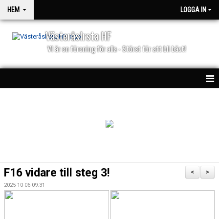
HEM
LOGGA IN
VästeråsIrsta HF
VI är en förening för alla - Störst för att bli bäst!
HEM
NYHETER
PARTNERS
KALENDER
F16 vidare till steg 3!
<
>
MATCHER
2025-10-06 09:31