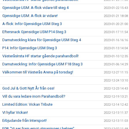
Gjensidige USM: A-flick vidare till steg 4
2023-01-22 15:43
Gjensidige USM: A-flick är vidare!
2023-01-21 18:08
A-flick: Inför Gjensidige USM Steg 3
2023-01-20 21:00
Eftersnack Gjensidige USM P14 Steg 3
2023-01-17 11:54
Damutveckling klara för Gjensidige USM Steg 4
2023-01-16 16:16
P14: Inför Gjensidige USM Steg 3
2023-01-13 14:04
VästeråsIrsta HF startar gående parahandboll!
2023-01-10 12:35
Damutveckling: Inför Gjensidige USM F18 Steg 3
2023-01-06 14:29
Välkommen till Västerås Arena på torsdag!
2022-12-27 11:15
2022-12-24 13:10
God Jul & Gott Nytt År från oss!
2022-12-23 14:43
Vill du vara ledare inom Parahandboll?
2022-12-19 13:21
Limited Edition: Vickan Tribute
2022-12-14 12:42
VI hyllar Vickan!
2022-12-13 11:37
Erbjudande från Intersport!
2022-12-13 11:03
F08: "Vi ser fram emot utmaningen i helgen"
2022-12-02 11:48