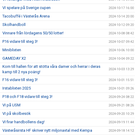
VI spelare på Sverige cupen
2024-10-17 16:00
Tacobuffé i Västerås Arena
2024-10-14 20:00
Skolhandboll
2024-10-12 09:20
Vinnare från lördagens 50/50 lotter!
2024-10-08 08:42
P16 vidare till steg 3!
2024-10-07 09:42
Miniblixten
2024-10-06 10:00
GAMEDAY X2
2024-10-04 09:22
Kom till hallen för att stötta våra damer och herrar i deras
2024-10-03 13:29
kamp till 2 nya poäng!
F16 vidare till steg 3!
2024-10-01 15:51
Irstablixten 2025
2024-10-01 09:26
P18 och F18 vidare till steg 3!
2024-09-24 08:22
VI på USM
2024-09-21 08:26
VI på skolbesök
2024-09-20 10:29
VI firar handbollens dag!
2024-09-19 11:44
Västeråsirsta HF skriver nytt miljonavtal med Kempa
2024-09-18 14:12