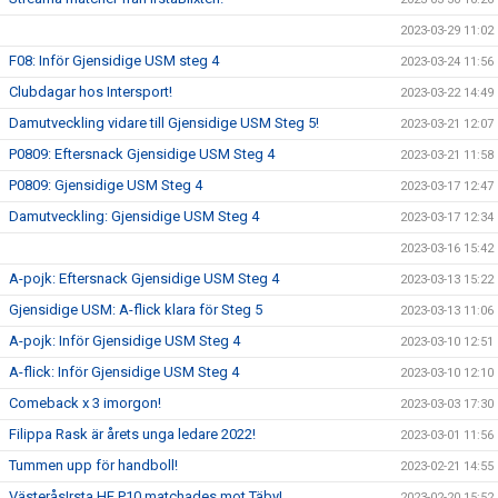
2023-03-29 11:02
F08: Inför Gjensidige USM steg 4
2023-03-24 11:56
Clubdagar hos Intersport!
2023-03-22 14:49
Damutveckling vidare till Gjensidige USM Steg 5!
2023-03-21 12:07
P0809: Eftersnack Gjensidige USM Steg 4
2023-03-21 11:58
P0809: Gjensidige USM Steg 4
2023-03-17 12:47
Damutveckling: Gjensidige USM Steg 4
2023-03-17 12:34
2023-03-16 15:42
A-pojk: Eftersnack Gjensidige USM Steg 4
2023-03-13 15:22
Gjensidige USM: A-flick klara för Steg 5
2023-03-13 11:06
A-pojk: Inför Gjensidige USM Steg 4
2023-03-10 12:51
A-flick: Inför Gjensidige USM Steg 4
2023-03-10 12:10
Comeback x 3 imorgon!
2023-03-03 17:30
Filippa Rask är årets unga ledare 2022!
2023-03-01 11:56
Tummen upp för handboll!
2023-02-21 14:55
VästeråsIrsta HF P10 matchades mot Täby!
2023-02-20 15:52