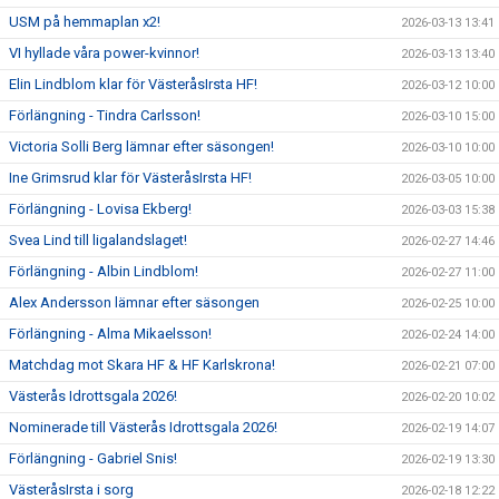
USM på hemmaplan x2!
2026-03-13 13:41
VI hyllade våra power-kvinnor!
2026-03-13 13:40
Elin Lindblom klar för VästeråsIrsta HF!
2026-03-12 10:00
Förlängning - Tindra Carlsson!
2026-03-10 15:00
Victoria Solli Berg lämnar efter säsongen!
2026-03-10 10:00
Ine Grimsrud klar för VästeråsIrsta HF!
2026-03-05 10:00
Förlängning - Lovisa Ekberg!
2026-03-03 15:38
Svea Lind till ligalandslaget!
2026-02-27 14:46
Förlängning - Albin Lindblom!
2026-02-27 11:00
Alex Andersson lämnar efter säsongen
2026-02-25 10:00
Förlängning - Alma Mikaelsson!
2026-02-24 14:00
Matchdag mot Skara HF & HF Karlskrona!
2026-02-21 07:00
Västerås Idrottsgala 2026!
2026-02-20 10:02
Nominerade till Västerås Idrottsgala 2026!
2026-02-19 14:07
Förlängning - Gabriel Snis!
2026-02-19 13:30
VästeråsIrsta i sorg
2026-02-18 12:22