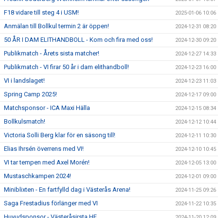
F18 vidare till steg 4 i USM!
2025-01-06 10:06
Anmälan till Bollkul termin 2 är öppen!
2024-12-31 08:20
50 ÅR I DAM ELITHANDBOLL - Kom och fira med oss!
2024-12-30 09:20
Publikmatch - Årets sista matcher!
2024-12-27 14:33
Publikmatch - VI firar 50 år i dam elithandboll!
2024-12-23 16:00
VI i landslaget!
2024-12-23 11:03
Spring Camp 2025!
2024-12-17 09:00
Matchsponsor - ICA Maxi Hälla
2024-12-15 08:34
Bollkulsmatch!
2024-12-12 10:44
Victoria Solli Berg klar för en säsong till!
2024-12-11 10:30
Elias Ihrsén överrens med VI!
2024-12-10 10:45
VI tar tempen med Axel Morén!
2024-12-05 13:00
Mustaschkampen 2024!
2024-12-01 09:00
Miniblixten - En fartfylld dag i Västerås Arena!
2024-11-25 09:26
Saga Frestadius förlänger med VI
2024-11-22 10:35
Huvudsponsor - Västeråsirsta HF
2024-11-20 12:09