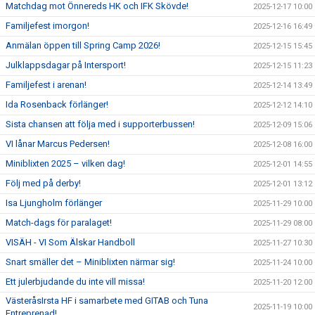
Matchdag mot Önnereds HK och IFK Skövde!
2025-12-17 10:00
Familjefest imorgon!
2025-12-16 16:49
Anmälan öppen till Spring Camp 2026!
2025-12-15 15:45
Julklappsdagar på Intersport!
2025-12-15 11:23
Familjefest i arenan!
2025-12-14 13:49
Ida Rosenback förlänger!
2025-12-12 14:10
Sista chansen att följa med i supporterbussen!
2025-12-09 15:06
VI lånar Marcus Pedersen!
2025-12-08 16:00
Miniblixten 2025 – vilken dag!
2025-12-01 14:55
Följ med på derby!
2025-12-01 13:12
Isa Ljungholm förlänger
2025-11-29 10:00
Match-dags för paralaget!
2025-11-29 08:00
VISÄH - VI Som Älskar Handboll
2025-11-27 10:30
Snart smäller det – Miniblixten närmar sig!
2025-11-24 10:00
Ett julerbjudande du inte vill missa!
2025-11-20 12:00
VästeråsIrsta HF i samarbete med GITAB och Tuna
2025-11-19 10:00
Entreprenad!