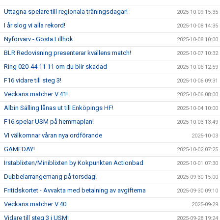
Uttagna spelare till regionala träningsdagar!
2025-10-09 15:35
I år slog vi alla rekord!
2025-10-08 14:35
Nyförvärv - Gösta Lillhök
2025-10-08 10:00
BLR Redovisning presenterar kvällens match!
2025-10-07 10:32
Ring 020-44 11 11 om du blir skadad
2025-10-06 12:59
F16 vidare till steg 3!
2025-10-06 09:31
Veckans matcher V.41!
2025-10-06 08:00
Albin Sälling lånas ut till Enköpings HF!
2025-10-04 10:00
F16 spelar USM på hemmaplan!
2025-10-03 13:49
VI välkomnar våran nya ordförande
2025-10-03
GAMEDAY!
2025-10-02 07:25
Irstablixten/Miniblixten by Kokpunkten Actionbad
2025-10-01 07:30
Dubbelarrangemang på torsdag!
2025-09-30 15:00
Fritidskortet - Avvakta med betalning av avgifterna
2025-09-30 09:10
Veckans matcher V.40
2025-09-29
Vidare till steg 3 i USM!
2025-09-28 19:24