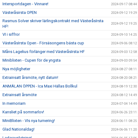
Intersportdagen - Vinnare!
2024-09-17 08:44
Västeråsirsta OPEN
2024-09-12 19:29
Rasmus Solver skriver lärlingskontrakt med VästeråsIrsta
2024-09-12 19:25
HF!
VI i siffror
2024-09-10 14:25
VästeråsIrsta Open - Försäsongens bästa cup
2024-09-06 08:12
Måns Lagelius förlänger med VästeråsIrsta HF
2024-09-03 12:58
Miniblixten - Cupen för de yngsta
2024-09-03 09:54
Nya möjligheter
2024-08-27 08:11
Extrainsatt årsmöte, nytt datum!
2024-08-20 08:21
ANMÄLAN ÖPPEN - Ica Maxi Hällas Bollkul
2024-08-19 12:30
Extrainsatt årsmöte
2024-08-12 14:49
In memoriam
2024-07-04 14:49
Kansliet på sommarlov!
2024-06-26 23:11
MiniBlixten - VIs nya turnering!
2024-06-11 08:25
Glad Nationaldag!
2024-06-06 11:20
Ledaravslutning!