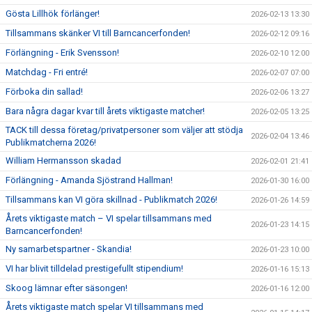
Gösta Lillhök förlänger!
2026-02-13 13:30
Tillsammans skänker VI till Barncancerfonden!
2026-02-12 09:16
Förlängning - Erik Svensson!
2026-02-10 12:00
Matchdag - Fri entré!
2026-02-07 07:00
Förboka din sallad!
2026-02-06 13:27
Bara några dagar kvar till årets viktigaste matcher!
2026-02-05 13:25
TACK till dessa företag/privatpersoner som väljer att stödja
2026-02-04 13:46
Publikmatcherna 2026!
William Hermansson skadad
2026-02-01 21:41
Förlängning - Amanda Sjöstrand Hallman!
2026-01-30 16:00
Tillsammans kan VI göra skillnad - Publikmatch 2026!
2026-01-26 14:59
Årets viktigaste match – VI spelar tillsammans med
2026-01-23 14:15
Barncancerfonden!
Ny samarbetspartner - Skandia!
2026-01-23 10:00
VI har blivit tilldelad prestigefullt stipendium!
2026-01-16 15:13
Skoog lämnar efter säsongen!
2026-01-16 12:00
Årets viktigaste match spelar VI tillsammans med