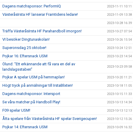
Dagens matchsponsor: PerformIQ
2023-11-11 10:11
VästeråsIrsta HF lanserar Framtidens ledare!
2023-11-09 13:38
2023-10-28 16:39
Träffa VästeråsIrsta HF Parahandboll imorgon!
2023-10-27 07:54
VI besöker Dingtunaskolan!
2023-10-26 15:54
Superonsdag 25 oktober!
2023-10-24 12:51
Pojkar 16: Eftersnack USM
2023-10-23 14:54
Ölund: “Ett erkännande att få vara en del av
2023-10-23 09:58
landslagsstaben”
Pojkar A spelar USM på hemmaplan!
2023-10-20 11:21
Högt tryck på anmälningar till IrstaBlixten!
2023-10-18 11:05
Dagens matchsponsor: Intersport
2023-10-15 11:33
Se våra matcher på Handboll Play!
2023-10-13 14:34
F09 spelar USM!
2023-10-13 12:13
Åtta spelare från VästeråsIrsta HF spelar Sverigecupen!
2023-10-12 15:26
Pojkar 14: Eftersnack USM
2023-10-09 16:32