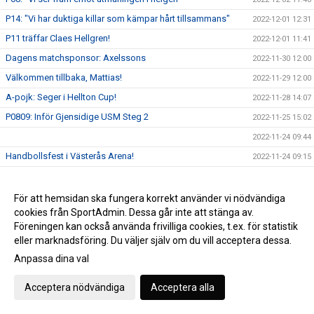
P14: "Vi har duktiga killar som kämpar hårt tillsammans"
2022-12-01 12:31
P11 träffar Claes Hellgren!
2022-12-01 11:41
Dagens matchsponsor: Axelssons
2022-11-30 12:00
Välkommen tillbaka, Mattias!
2022-11-29 12:00
A-pojk: Seger i Hellton Cup!
2022-11-28 14:07
P0809: Inför Gjensidige USM Steg 2
2022-11-25 15:02
2022-11-24 09:44
Handbollsfest i Västerås Arena!
2022-11-24 09:15
Vill du bli en lirare och träna handboll?
2022-11-23 13:39
Lördagens 50/50-vinnare!
2022-11-21 11:08
För att hemsidan ska fungera korrekt använder vi nödvändiga
cookies från SportAdmin. Dessa går inte att stänga av.
VästeråsIrsta HF 31 - 34 Amo HK
2022-11-19 19:10
Föreningen kan också använda frivilliga cookies, t.ex. för statistik
Dagens match presenteras av Barndiabetesfonden!
2022-11-19 13:09
eller marknadsföring. Du väljer själv om du vill acceptera dessa.
Nyhet i vår souvenirbutik!
2022-11-17 11:58
Anpassa dina val
Föreningsutveckling - Elit är igång!
2022-11-16 15:38
Acceptera nödvändiga
Acceptera alla
P18 vidare till Gjensidige USM Steg 3!
2022-11-15 13:50
Världsdiabetesdagen 2022
2022-11-14 10:41