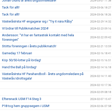
Johan Ölund är årets ungdomsledare!
2024-03-07 11:38
Tack för allt!
2024-03-06 18:27
Tack för allt!
2024-03-06 18:26
VästeråsIrsta HF engagerar sig i "Try it nära Råby"
2024-02-29 14:32
VI bidrar till Publikmatchen 2024!
2024-02-23 09:16
Andersson: "Vi har en fantastisk kontakt med hela
2024-02-22 09:42
föreningen"
Stötta föreningen i årets publikmatch!
2024-02-21 13:59
Gameday 17 februari
2024-02-16 18:41
Köp 50/50-lotter på lördag!
2024-02-15 16:51
Hand the Ball på lördag!
2024-02-14 16:18
VästeråsIrsta HF Parahandboll - årets ungdomsledare på
2024-02-14 11:40
Västerås Idrottsgala!
2024-02-10 17:36
2024-02-09 08:18
Eftersnack USM F14 Steg 3
2024-02-07 15:47
P18 tog hem gruppsegern i USM!
2024-02-06 07:58