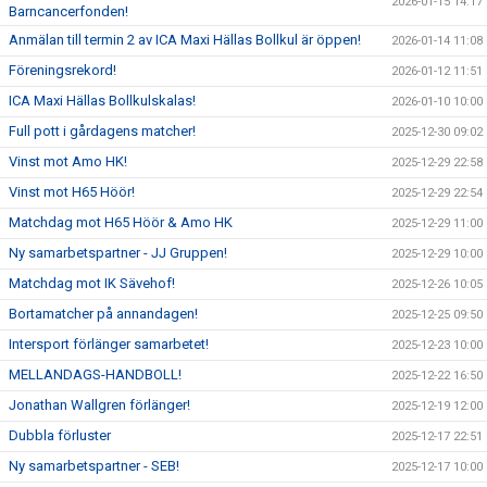
2026-01-15 14:17
Barncancerfonden!
Anmälan till termin 2 av ICA Maxi Hällas Bollkul är öppen!
2026-01-14 11:08
Föreningsrekord!
2026-01-12 11:51
ICA Maxi Hällas Bollkulskalas!
2026-01-10 10:00
Full pott i gårdagens matcher!
2025-12-30 09:02
Vinst mot Amo HK!
2025-12-29 22:58
Vinst mot H65 Höör!
2025-12-29 22:54
Matchdag mot H65 Höör & Amo HK
2025-12-29 11:00
Ny samarbetspartner - JJ Gruppen!
2025-12-29 10:00
Matchdag mot IK Sävehof!
2025-12-26 10:05
Bortamatcher på annandagen!
2025-12-25 09:50
Intersport förlänger samarbetet!
2025-12-23 10:00
MELLANDAGS-HANDBOLL!
2025-12-22 16:50
Jonathan Wallgren förlänger!
2025-12-19 12:00
Dubbla förluster
2025-12-17 22:51
Ny samarbetspartner - SEB!
2025-12-17 10:00