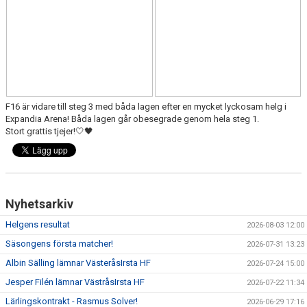
F16 är vidare till steg 3 med båda lagen efter en mycket lyckosam helg i
Expandia Arena! Båda lagen går obesegrade genom hela steg 1.
Stort grattis tjejer!🤍🖤
Nyhetsarkiv
Helgens resultat
2026-08-03 12:00
Säsongens första matcher!
2026-07-31 13:23
Albin Sälling lämnar VästeråsIrsta HF
2026-07-24 15:00
Jesper Filén lämnar VästråsIrsta HF
2026-07-22 11:34
Lärlingskontrakt - Rasmus Solver!
2026-06-29 17:16