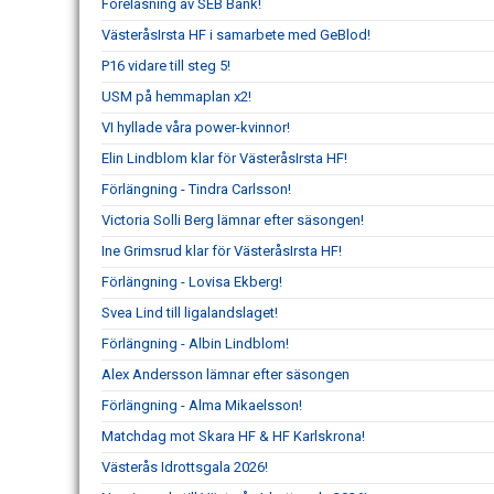
Föreläsning av SEB Bank!
VästeråsIrsta HF i samarbete med GeBlod!
P16 vidare till steg 5!
USM på hemmaplan x2!
VI hyllade våra power-kvinnor!
Elin Lindblom klar för VästeråsIrsta HF!
Förlängning - Tindra Carlsson!
Victoria Solli Berg lämnar efter säsongen!
Ine Grimsrud klar för VästeråsIrsta HF!
Förlängning - Lovisa Ekberg!
Svea Lind till ligalandslaget!
Förlängning - Albin Lindblom!
Alex Andersson lämnar efter säsongen
Förlängning - Alma Mikaelsson!
Matchdag mot Skara HF & HF Karlskrona!
Västerås Idrottsgala 2026!