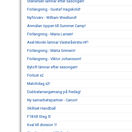
Stenersen lämnar efter säsongen!
Förlängning - Gustaf Hagsköld!
Nyförvärv - William Westlund!
Anmälan öppen till Summer Camp!
Förlängning - Maria Larsen!
Axel Morén lämnar VästeråsIrsta HF!
Förlängning - Märta Grimerö!
Förlängning - Viktor Johansson!
Bytoft lämnar efter säsongen!
Förlust x2
Matchdag x2!
Dubbelarrangemang på fredag!
Ny samarbetspartner - Canon!
Skillset Handball
F18 till Steg 5!
Kval till division 1!