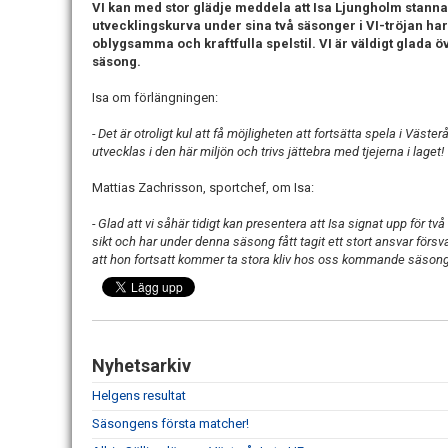
VI kan med stor glädje meddela att Isa Ljungholm stanna
utvecklingskurva under sina två säsonger i VI-tröjan har 
oblygsamma och kraftfulla spelstil. VI är väldigt glada
säsong.
Isa om förlängningen:
- Det är otroligt kul att få möjligheten att fortsätta spela i Väste
utvecklas i den här miljön och trivs jättebra med tjejerna i laget!
Mattias Zachrisson, sportchef, om Isa:
- Glad att vi såhär tidigt kan presentera att Isa signat upp för tv
sikt och har under denna säsong fått tagit ett stort ansvar fö
att hon fortsatt kommer ta stora kliv hos oss kommande säson
Nyhetsarkiv
Helgens resultat
Säsongens första matcher!