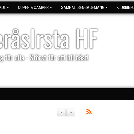
KUL
CUPER & CAMPER
SAMHÄLLSENGAGEMANG
KLUBBINF
eråsIrsta HF
g för alla - Störst för att bli bäst!
<
>