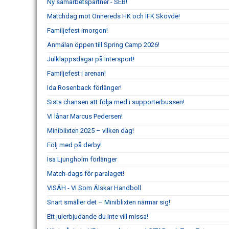
Ny samarbetspartner - SEB!
Matchdag mot Önnereds HK och IFK Skövde!
Familjefest imorgon!
Anmälan öppen till Spring Camp 2026!
Julklappsdagar på Intersport!
Familjefest i arenan!
Ida Rosenback förlänger!
Sista chansen att följa med i supporterbussen!
VI lånar Marcus Pedersen!
Miniblixten 2025 – vilken dag!
Följ med på derby!
Isa Ljungholm förlänger
Match-dags för paralaget!
VISÄH - VI Som Älskar Handboll
Snart smäller det – Miniblixten närmar sig!
Ett julerbjudande du inte vill missa!