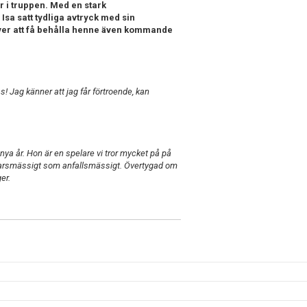
r i truppen. Med en stark
Isa satt tydliga avtryck med sin
 över att få behålla henne även kommande
rås! Jag känner att jag får förtroende, kan
å nya år. Hon är en spelare vi tror mycket på på
rsvarsmässigt som anfallsmässigt. Övertygad om
ger.