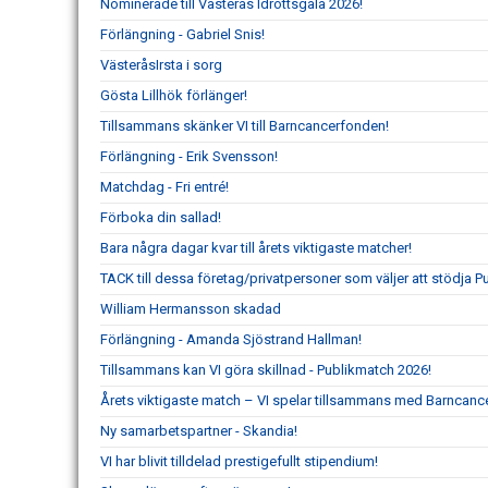
Nominerade till Västerås Idrottsgala 2026!
Förlängning - Gabriel Snis!
VästeråsIrsta i sorg
Gösta Lillhök förlänger!
Tillsammans skänker VI till Barncancerfonden!
Förlängning - Erik Svensson!
Matchdag - Fri entré!
Förboka din sallad!
Bara några dagar kvar till årets viktigaste matcher!
TACK till dessa företag/privatpersoner som väljer att stödja 
William Hermansson skadad
Förlängning - Amanda Sjöstrand Hallman!
Tillsammans kan VI göra skillnad - Publikmatch 2026!
Årets viktigaste match – VI spelar tillsammans med Barncanc
Ny samarbetspartner - Skandia!
VI har blivit tilldelad prestigefullt stipendium!