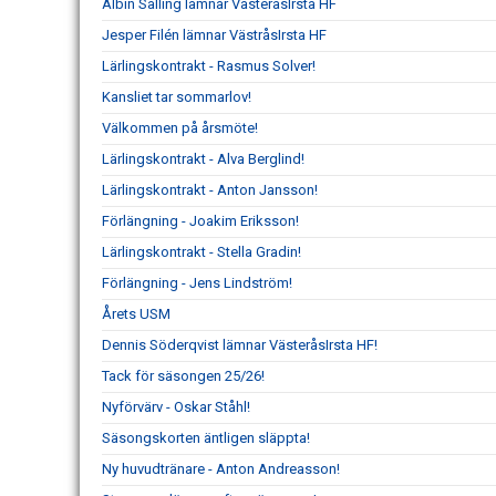
Albin Sälling lämnar VästeråsIrsta HF
Jesper Filén lämnar VästråsIrsta HF
Lärlingskontrakt - Rasmus Solver!
Kansliet tar sommarlov!
Välkommen på årsmöte!
Lärlingskontrakt - Alva Berglind!
Lärlingskontrakt - Anton Jansson!
Förlängning - Joakim Eriksson!
Lärlingskontrakt - Stella Gradin!
Förlängning - Jens Lindström!
Årets USM
Dennis Söderqvist lämnar VästeråsIrsta HF!
Tack för säsongen 25/26!
Nyförvärv - Oskar Ståhl!
Säsongskorten äntligen släppta!
Ny huvudtränare - Anton Andreasson!