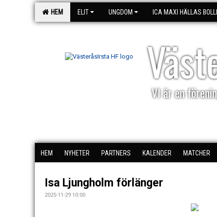
HEM
ELIT
UNGDOM
ICA MAXI HÄLLAS BOLL
Väst
VI är en förenin
HEM
NYHETER
PARTNERS
KALENDER
MATCHER
Isa Ljungholm förlänger
2025-11-29 10:00