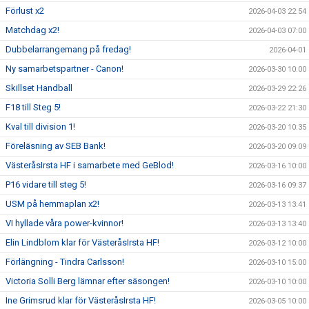
Förlust x2
2026-04-03 22:54
Matchdag x2!
2026-04-03 07:00
Dubbelarrangemang på fredag!
2026-04-01
Ny samarbetspartner - Canon!
2026-03-30 10:00
Skillset Handball
2026-03-29 22:26
F18 till Steg 5!
2026-03-22 21:30
Kval till division 1!
2026-03-20 10:35
Föreläsning av SEB Bank!
2026-03-20 09:09
VästeråsIrsta HF i samarbete med GeBlod!
2026-03-16 10:00
P16 vidare till steg 5!
2026-03-16 09:37
USM på hemmaplan x2!
2026-03-13 13:41
VI hyllade våra power-kvinnor!
2026-03-13 13:40
Elin Lindblom klar för VästeråsIrsta HF!
2026-03-12 10:00
Förlängning - Tindra Carlsson!
2026-03-10 15:00
Victoria Solli Berg lämnar efter säsongen!
2026-03-10 10:00
Ine Grimsrud klar för VästeråsIrsta HF!
2026-03-05 10:00