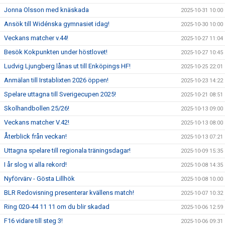
Jonna Olsson med knäskada
2025-10-31 10:00
Ansök till Widénska gymnasiet idag!
2025-10-30 10:00
Veckans matcher v.44!
2025-10-27 11:04
Besök Kokpunkten under höstlovet!
2025-10-27 10:45
Ludvig Ljungberg lånas ut till Enköpings HF!
2025-10-25 22:01
Anmälan till Irstablixten 2026 öppen!
2025-10-23 14:22
Spelare uttagna till Sverigecupen 2025!
2025-10-21 08:51
Skolhandbollen 25/26!
2025-10-13 09:00
Veckans matcher V.42!
2025-10-13 08:00
Återblick från veckan!
2025-10-13 07:21
Uttagna spelare till regionala träningsdagar!
2025-10-09 15:35
I år slog vi alla rekord!
2025-10-08 14:35
Nyförvärv - Gösta Lillhök
2025-10-08 10:00
BLR Redovisning presenterar kvällens match!
2025-10-07 10:32
Ring 020-44 11 11 om du blir skadad
2025-10-06 12:59
F16 vidare till steg 3!
2025-10-06 09:31