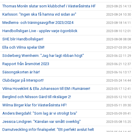
Thomas Morén slutar som klubbchef i VästeråsIrsta HF
2023-08-25 14:13
Karlsson: "Ingen ska få hamna vid sidan av"
2023-08-24 10:30
Medlems- och träningsavgifter 2023/2024
2023-08-18 14:11
Handbollsligan Live - upplev varje ögonblick
2023-08-10 12:01
SHE blir Handbollsligan!
2023-08-08 08:08
Ella och Vilma spelar EM!
2023-07-03 09:24
Söderberg Wernheim: "Jag har lagt ribban högt"
2023-06-22 11:29
Rapport från årsmötet 2023
2023-06-21 12:37
Säsongskorten är här!
2023-06-16 13:17
Clubdagar på Intersport!
2023-05-24 14:44
Vilma Hoveklint & Ella Johansson till EM i Rumänien!
2023-05-17 12:41
Berglind och Nilsson Gärd till riksläger 2!
2023-05-12 10:12
Wilma Birger klar för VästeråsIrsta HF!
2023-05-11 09:30
Anders Bergdahl: "Som lag är vi otroligt bra"
2023-05-09 09:41
Jessica Lindgren: "Känslan var smått overklig"
2023-05-08 15:25
Damutveckling inför finalspelet: "Ett perfekt avslut helt