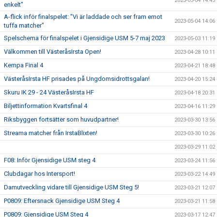
2023-05-04 14:45
enkelt"
A-flick inför finalspelet: "Vi är laddade och ser fram emot
2023-05-04 14:06
tuffa matcher"
Spelschema för finalspelet i Gjensidige USM 5-7 maj 2023
2023-05-03 11:19
Välkommen till VästeråsIrsta Open!
2023-04-28 10:11
Kempa Final 4
2023-04-21 18:48
VästeråsIrsta HF prisades på Ungdomsidrottsgalan!
2023-04-20 15:24
Skuru IK 29 - 24 VästeråsIrsta HF
2023-04-18 20:31
Biljettinformation Kvartsfinal 4
2023-04-16 11:29
Riksbyggen fortsätter som huvudpartner!
2023-03-30 13:56
Streama matcher från IrstaBlixten!
2023-03-30 10:26
2023-03-29 11:02
F08: Inför Gjensidige USM steg 4
2023-03-24 11:56
Clubdagar hos Intersport!
2023-03-22 14:49
Damutveckling vidare till Gjensidige USM Steg 5!
2023-03-21 12:07
P0809: Eftersnack Gjensidige USM Steg 4
2023-03-21 11:58
P0809: Gjensidige USM Steg 4
2023-03-17 12:47