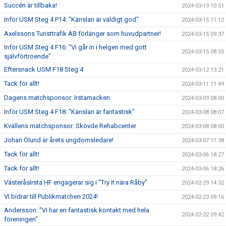
Succén är tillbaka!
2024-03-19 10:51
Inför USM Steg 4 P14: "Känslan är väldigt god"
2024-03-15 11:12
Axelssons Turisttrafik AB förlänger som huvudpartner!
2024-03-15 09:37
Inför USM Steg 4 F16: "Vi går in i helgen med gott
2024-03-15 08:55
självförtroende"
Eftersnack USM F18 Steg 4
2024-03-12 13:21
Tack för allt!
2024-03-11 11:49
Dagens matchsponsor: Irstamacken
2024-03-09 08:00
Inför USM Steg 4 F18: "Känslan är fantastisk"
2024-03-08 08:07
Kvällens matchsponsor: Skövde Rehabcenter
2024-03-08 08:00
Johan Ölund är årets ungdomsledare!
2024-03-07 11:38
Tack för allt!
2024-03-06 18:27
Tack för allt!
2024-03-06 18:26
VästeråsIrsta HF engagerar sig i "Try it nära Råby"
2024-02-29 14:32
VI bidrar till Publikmatchen 2024!
2024-02-23 09:16
Andersson: "Vi har en fantastisk kontakt med hela
2024-02-22 09:42
föreningen"