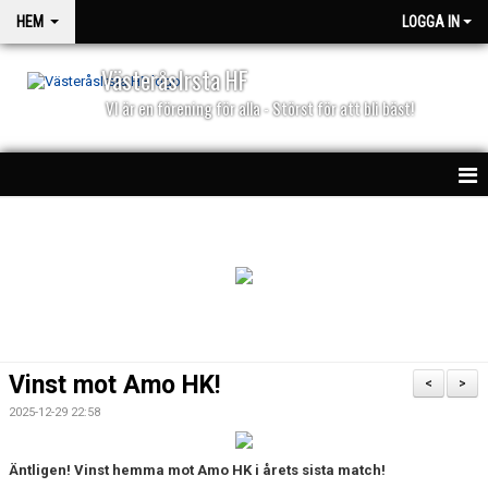
HEM
LOGGA IN
VästeråsIrsta HF
VI är en förening för alla - Störst för att bli bäst!
HEM
NYHETER
PARTNERS
KALENDER
Vinst mot Amo HK!
<
>
MATCHER
2025-12-29 22:58
Äntligen! Vinst hemma mot Amo HK i årets sista match!