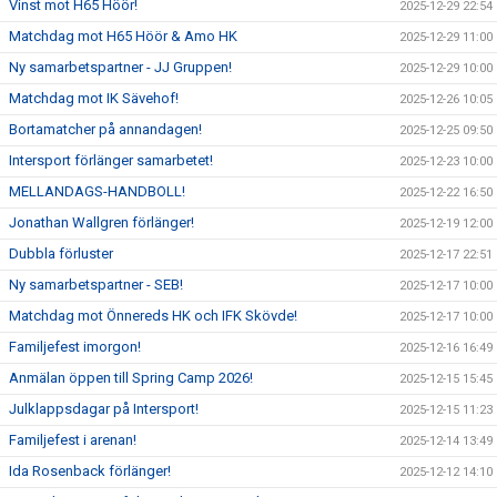
Vinst mot H65 Höör!
2025-12-29 22:54
Matchdag mot H65 Höör & Amo HK
2025-12-29 11:00
Ny samarbetspartner - JJ Gruppen!
2025-12-29 10:00
Matchdag mot IK Sävehof!
2025-12-26 10:05
Bortamatcher på annandagen!
2025-12-25 09:50
Intersport förlänger samarbetet!
2025-12-23 10:00
MELLANDAGS-HANDBOLL!
2025-12-22 16:50
Jonathan Wallgren förlänger!
2025-12-19 12:00
Dubbla förluster
2025-12-17 22:51
Ny samarbetspartner - SEB!
2025-12-17 10:00
Matchdag mot Önnereds HK och IFK Skövde!
2025-12-17 10:00
Familjefest imorgon!
2025-12-16 16:49
Anmälan öppen till Spring Camp 2026!
2025-12-15 15:45
Julklappsdagar på Intersport!
2025-12-15 11:23
Familjefest i arenan!
2025-12-14 13:49
Ida Rosenback förlänger!
2025-12-12 14:10