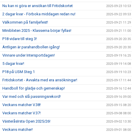
Nu kan ni göra er ansökan till Fritidskortet
2025-09-23 10:53
2 dagar kvar - Förboka middagen redan nu!
2025-09-22 09:53
Välkommen på familjefest!
2025-09-21 11:29
Miniblixten 2025 - Klasserna börjar fyllas!
2025-09-21 11:00
P18 vidare till steg 3!
2025-09-20 20:35
Äntligen är parahandbollen igång!
2025-09-20 20:30
Vinnare under Intersportdagen!
2025-09-19 16:25
5 dagar kvar!
2025-09-19 14:08
P18 på USM Steg 1
2025-09-19 10:23
Fritidskortet - Avvakta med era ansökningar!
2025-09-17 11:44
Handboll för glädje och gemenskap!
2025-09-16 12:44
Var med och slå passningsrekord!
2025-09-16 09:00
Veckans matcher V.38!
2025-09-15 08:20
Veckans matcher V.37!
2025-09-08 08:00
VästeråsIrsta Open 2025/26!
2025-09-02 13:30
Veckans matcher!
2025-09-01 08:00