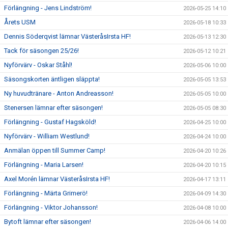
Förlängning - Jens Lindström!
2026-05-25 14:10
Årets USM
2026-05-18 10:33
Dennis Söderqvist lämnar VästeråsIrsta HF!
2026-05-13 12:30
Tack för säsongen 25/26!
2026-05-12 10:21
Nyförvärv - Oskar Ståhl!
2026-05-06 10:00
Säsongskorten äntligen släppta!
2026-05-05 13:53
Ny huvudtränare - Anton Andreasson!
2026-05-05 10:00
Stenersen lämnar efter säsongen!
2026-05-05 08:30
Förlängning - Gustaf Hagsköld!
2026-04-25 10:00
Nyförvärv - William Westlund!
2026-04-24 10:00
Anmälan öppen till Summer Camp!
2026-04-20 10:26
Förlängning - Maria Larsen!
2026-04-20 10:15
Axel Morén lämnar VästeråsIrsta HF!
2026-04-17 13:11
Förlängning - Märta Grimerö!
2026-04-09 14:30
Förlängning - Viktor Johansson!
2026-04-08 10:00
Bytoft lämnar efter säsongen!
2026-04-06 14:00