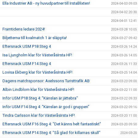
Ella Industrier AB - ny huvudpartner till IrstaBlixten!
2024-04-03 09:03
2024-04-02 20:30
2024-04-01 12:41
Framtidens ledare 2024!
2024-03-28 10:05
Biljetterna till kvalmatch 1 är släppta!
2024-03-27 09:42
Eftersnack USM P18 Steg 4
2024-03-26 14:24
Isa Ljungholm klar för VästeråsIrsta HF!
2024-03-26 14:05
Eftersnack USM F14 Steg 4
2024-03-26 11:33
Lovisa Ekberg klar för VästeråsIrsta HF!
2024-03-25 14:04
Dagens matchsponsor: Axelssons Turisttrafik AB
2024-03-23 09:00
Albin Lindblom klar för VästeråsIrsta HF!
2024-03-22 11:00
Inför USM P18 Steg 4: "Känslan är jättebra"
2024-03-22 09:33
Inför USM F14 Steg 4: "Känslan är god i gruppen"
2024-03-22 09:16
Tindra Carlsson klar för VästeråsIrsta HF!
2024-03-20 11:00
Eftersnack USM F16 Steg 4: "Det känns helt fantastiskt"
2024-03-20 09:50
Eftersnack USM P14 Steg 4: "Så glad för killarnas skull"
2024-03-20