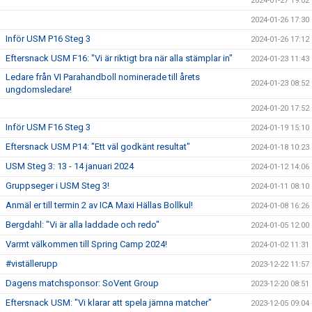
2024-01-27 19:02
2024-01-26 17:30
Inför USM P16 Steg 3
2024-01-26 17:12
Eftersnack USM F16: "Vi är riktigt bra när alla stämplar in"
2024-01-23 11:43
Ledare från VI Parahandboll nominerade till årets
2024-01-23 08:52
ungdomsledare!
2024-01-20 17:52
Inför USM F16 Steg 3
2024-01-19 15:10
Eftersnack USM P14: "Ett väl godkänt resultat"
2024-01-18 10:23
USM Steg 3: 13 - 14 januari 2024
2024-01-12 14:06
Gruppseger i USM Steg 3!
2024-01-11 08:10
Anmäl er till termin 2 av ICA Maxi Hällas Bollkul!
2024-01-08 16:26
Bergdahl: "Vi är alla laddade och redo"
2024-01-05 12:00
Varmt välkommen till Spring Camp 2024!
2024-01-02 11:31
#viställerupp
2023-12-22 11:57
Dagens matchsponsor: SoVent Group
2023-12-20 08:51
Eftersnack USM: "Vi klarar att spela jämna matcher"
2023-12-05 09:04