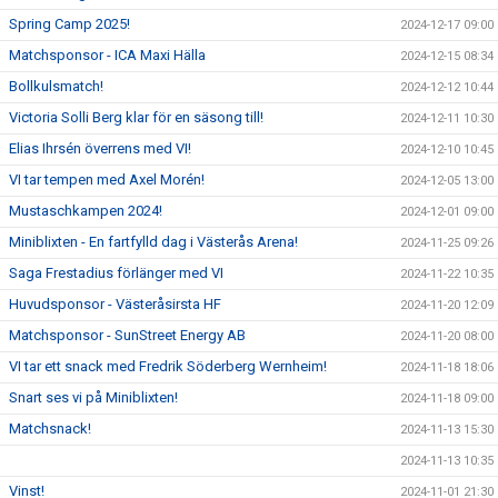
Spring Camp 2025!
2024-12-17 09:00
Matchsponsor - ICA Maxi Hälla
2024-12-15 08:34
Bollkulsmatch!
2024-12-12 10:44
Victoria Solli Berg klar för en säsong till!
2024-12-11 10:30
Elias Ihrsén överrens med VI!
2024-12-10 10:45
VI tar tempen med Axel Morén!
2024-12-05 13:00
Mustaschkampen 2024!
2024-12-01 09:00
Miniblixten - En fartfylld dag i Västerås Arena!
2024-11-25 09:26
Saga Frestadius förlänger med VI
2024-11-22 10:35
Huvudsponsor - Västeråsirsta HF
2024-11-20 12:09
Matchsponsor - SunStreet Energy AB
2024-11-20 08:00
VI tar ett snack med Fredrik Söderberg Wernheim!
2024-11-18 18:06
Snart ses vi på Miniblixten!
2024-11-18 09:00
Matchsnack!
2024-11-13 15:30
2024-11-13 10:35
Vinst!
2024-11-01 21:30