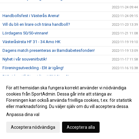
2022-11-24 09:44
Handbollsfest i Västerås Arena!
2022-11-24 09:15
Vill du bli en lirare och träna handboll?
2022-11-23 13:39
Lördagens 50/50-vinnare!
2022-11-21 11:08
VästeråsIrsta HF 31 - 34 Amo HK
2022-11-19 19:10
Dagens match presenteras av Barndiabetesfonden!
2022-11-19 13:09
Nyhet i vår souvenirbutik!
2022-11-17 11:58
Föreningsutveckling - Elit är igång!
2022-11-16 15:38
P18 vidare till Gjensidige USM Steg 3!
2022-11-15 13:50
Världsdiabetesdagen 2022
2022-11-14 10:41
För att hemsidan ska fungera korrekt använder vi nödvändiga
P19: Gjensidige USM Steg 2
cookies från SportAdmin. Dessa går inte att stänga av.
2022-11-11 19:23
Föreningen kan också använda frivilliga cookies, t.ex. för statistik
VästeråsIrsta HF växer!
2022-11-10 09:56
eller marknadsföring. Du väljer själv om du vill acceptera dessa.
Eftersnack: Gjensidige USM Steg 1 (A-pojk)
2022-10-24 14:29
Anpassa dina val
Dagens matchsponsor: Skövde Rehabcenter
2022-10-22 10:34
Acceptera nödvändiga
Acceptera alla
A-pojk: Gjensidige USM Steg 1
2022-10-21 19:14
Frestadius, Johansson och Hoveklint till landslagsläger!
2022-10-20 11:20