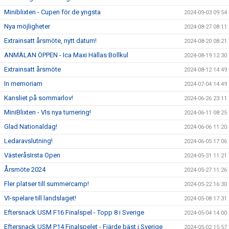
Miniblixten - Cupen för de yngsta
2024-09-03 09:54
Nya möjligheter
2024-08-27 08:11
Extrainsatt årsmöte, nytt datum!
2024-08-20 08:21
ANMÄLAN ÖPPEN - Ica Maxi Hällas Bollkul
2024-08-19 12:30
Extrainsatt årsmöte
2024-08-12 14:49
In memoriam
2024-07-04 14:49
Kansliet på sommarlov!
2024-06-26 23:11
MiniBlixten - VIs nya turnering!
2024-06-11 08:25
Glad Nationaldag!
2024-06-06 11:20
Ledaravslutning!
2024-06-05 17:06
VästeråsIrsta Open
2024-05-31 11:21
Årsmöte 2024
2024-05-27 11:26
Fler platser till summercamp!
2024-05-22 16:30
VI-spelare till landslaget!
2024-05-08 17:31
Eftersnack USM F16 Finalspel - Topp 8 i Sverige
2024-05-04 14:00
Eftersnack USM P14 Finalspelet - Fjärde bäst i Sverige
2024-05-02 15:57