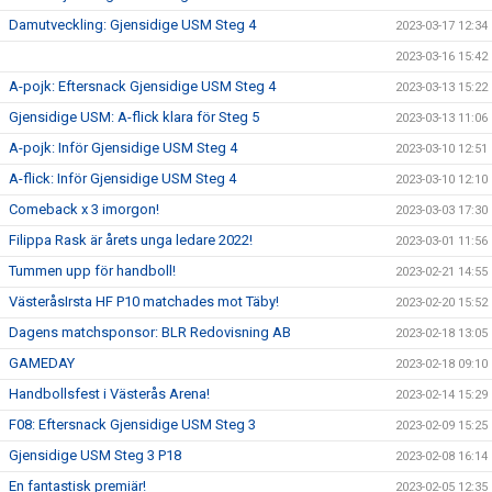
Damutveckling: Gjensidige USM Steg 4
2023-03-17 12:34
2023-03-16 15:42
A-pojk: Eftersnack Gjensidige USM Steg 4
2023-03-13 15:22
Gjensidige USM: A-flick klara för Steg 5
2023-03-13 11:06
A-pojk: Inför Gjensidige USM Steg 4
2023-03-10 12:51
A-flick: Inför Gjensidige USM Steg 4
2023-03-10 12:10
Comeback x 3 imorgon!
2023-03-03 17:30
Filippa Rask är årets unga ledare 2022!
2023-03-01 11:56
Tummen upp för handboll!
2023-02-21 14:55
VästeråsIrsta HF P10 matchades mot Täby!
2023-02-20 15:52
Dagens matchsponsor: BLR Redovisning AB
2023-02-18 13:05
GAMEDAY
2023-02-18 09:10
Handbollsfest i Västerås Arena!
2023-02-14 15:29
F08: Eftersnack Gjensidige USM Steg 3
2023-02-09 15:25
Gjensidige USM Steg 3 P18
2023-02-08 16:14
En fantastisk premiär!
2023-02-05 12:35