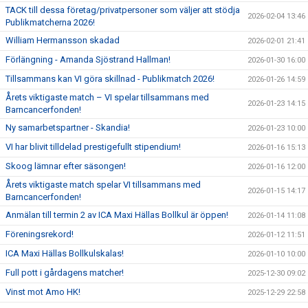
TACK till dessa företag/privatpersoner som väljer att stödja
2026-02-04 13:46
Publikmatcherna 2026!
William Hermansson skadad
2026-02-01 21:41
Förlängning - Amanda Sjöstrand Hallman!
2026-01-30 16:00
Tillsammans kan VI göra skillnad - Publikmatch 2026!
2026-01-26 14:59
Årets viktigaste match – VI spelar tillsammans med
2026-01-23 14:15
Barncancerfonden!
Ny samarbetspartner - Skandia!
2026-01-23 10:00
VI har blivit tilldelad prestigefullt stipendium!
2026-01-16 15:13
Skoog lämnar efter säsongen!
2026-01-16 12:00
Årets viktigaste match spelar VI tillsammans med
2026-01-15 14:17
Barncancerfonden!
Anmälan till termin 2 av ICA Maxi Hällas Bollkul är öppen!
2026-01-14 11:08
Föreningsrekord!
2026-01-12 11:51
ICA Maxi Hällas Bollkulskalas!
2026-01-10 10:00
Full pott i gårdagens matcher!
2025-12-30 09:02
Vinst mot Amo HK!
2025-12-29 22:58