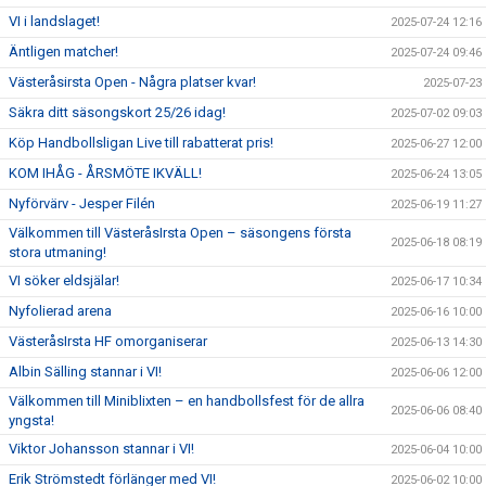
VI i landslaget!
2025-07-24 12:16
Äntligen matcher!
2025-07-24 09:46
Västeråsirsta Open - Några platser kvar!
2025-07-23
Säkra ditt säsongskort 25/26 idag!
2025-07-02 09:03
Köp Handbollsligan Live till rabatterat pris!
2025-06-27 12:00
KOM IHÅG - ÅRSMÖTE IKVÄLL!
2025-06-24 13:05
Nyförvärv - Jesper Filén
2025-06-19 11:27
Välkommen till VästeråsIrsta Open – säsongens första
2025-06-18 08:19
stora utmaning!
VI söker eldsjälar!
2025-06-17 10:34
Nyfolierad arena
2025-06-16 10:00
VästeråsIrsta HF omorganiserar
2025-06-13 14:30
Albin Sälling stannar i VI!
2025-06-06 12:00
Välkommen till Miniblixten – en handbollsfest för de allra
2025-06-06 08:40
yngsta!
Viktor Johansson stannar i VI!
2025-06-04 10:00
Erik Strömstedt förlänger med VI!
2025-06-02 10:00