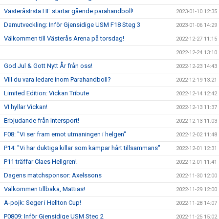
VästeråsIrsta HF startar gående parahandboll!
2023-01-10 12:35
Damutveckling: Inför Gjensidige USM F18 Steg 3
2023-01-06 14:29
Välkommen till Västerås Arena på torsdag!
2022-12-27 11:15
2022-12-24 13:10
God Jul & Gott Nytt År från oss!
2022-12-23 14:43
Vill du vara ledare inom Parahandboll?
2022-12-19 13:21
Limited Edition: Vickan Tribute
2022-12-14 12:42
VI hyllar Vickan!
2022-12-13 11:37
Erbjudande från Intersport!
2022-12-13 11:03
F08: "Vi ser fram emot utmaningen i helgen"
2022-12-02 11:48
P14: "Vi har duktiga killar som kämpar hårt tillsammans"
2022-12-01 12:31
P11 träffar Claes Hellgren!
2022-12-01 11:41
Dagens matchsponsor: Axelssons
2022-11-30 12:00
Välkommen tillbaka, Mattias!
2022-11-29 12:00
A-pojk: Seger i Hellton Cup!
2022-11-28 14:07
P0809: Inför Gjensidige USM Steg 2
2022-11-25 15:02