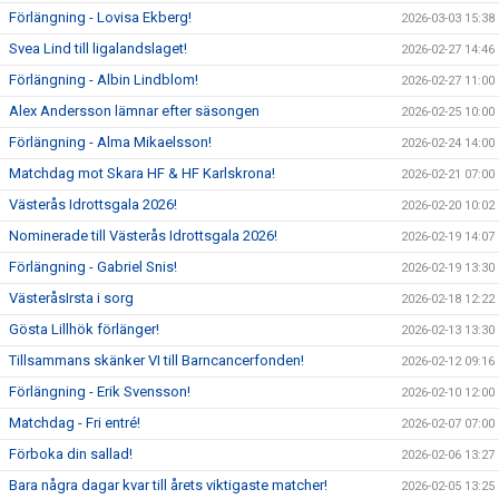
Förlängning - Lovisa Ekberg!
2026-03-03 15:38
Svea Lind till ligalandslaget!
2026-02-27 14:46
Förlängning - Albin Lindblom!
2026-02-27 11:00
Alex Andersson lämnar efter säsongen
2026-02-25 10:00
Förlängning - Alma Mikaelsson!
2026-02-24 14:00
Matchdag mot Skara HF & HF Karlskrona!
2026-02-21 07:00
Västerås Idrottsgala 2026!
2026-02-20 10:02
Nominerade till Västerås Idrottsgala 2026!
2026-02-19 14:07
Förlängning - Gabriel Snis!
2026-02-19 13:30
VästeråsIrsta i sorg
2026-02-18 12:22
Gösta Lillhök förlänger!
2026-02-13 13:30
Tillsammans skänker VI till Barncancerfonden!
2026-02-12 09:16
Förlängning - Erik Svensson!
2026-02-10 12:00
Matchdag - Fri entré!
2026-02-07 07:00
Förboka din sallad!
2026-02-06 13:27
Bara några dagar kvar till årets viktigaste matcher!
2026-02-05 13:25