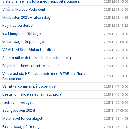
Sista chansen att följa med i supporterbussen!
2025-12-09 15:06
VI lånar Marcus Pedersen!
2025-12-08 16:00
Miniblixten 2025 – vilken dag!
2025-12-01 14:55
Följ med på derby!
2025-12-01 13:12
Isa Ljungholm förlänger
2025-11-29 10:00
Match-dags för paralaget!
2025-11-29 08:00
VISÄH - VI Som Älskar Handboll
2025-11-27 10:30
Snart smäller det – Miniblixten närmar sig!
2025-11-24 10:00
Ett julerbjudande du inte vill missa!
2025-11-20 12:00
VästeråsIrsta HF i samarbete med GITAB och Tuna
2025-11-19 10:00
Entreprenad!
Varmt välkommen på öppet hus!
2025-11-17 10:00
Beställ din alldeles egna matchtröja!
2025-11-10 10:00
Tack för i fredags!
2025-11-09 19:29
Sverigecupen 2025!
2025-11-07 09:00
Matchspel för paralaget!
2025-11-03 14:28
Fira farsdag på fredag!
2025-11-03 11:40