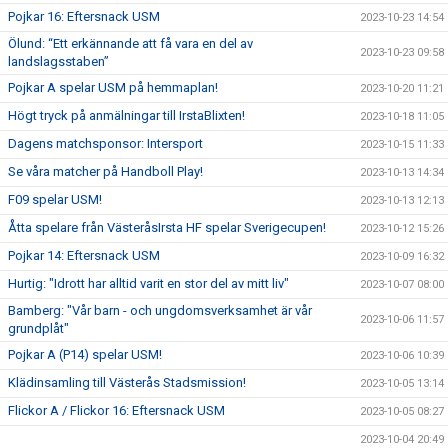
Pojkar 16: Eftersnack USM
2023-10-23 14:54
Ölund: “Ett erkännande att få vara en del av
2023-10-23 09:58
landslagsstaben”
Pojkar A spelar USM på hemmaplan!
2023-10-20 11:21
Högt tryck på anmälningar till IrstaBlixten!
2023-10-18 11:05
Dagens matchsponsor: Intersport
2023-10-15 11:33
Se våra matcher på Handboll Play!
2023-10-13 14:34
F09 spelar USM!
2023-10-13 12:13
Åtta spelare från VästeråsIrsta HF spelar Sverigecupen!
2023-10-12 15:26
Pojkar 14: Eftersnack USM
2023-10-09 16:32
Hurtig: "Idrott har alltid varit en stor del av mitt liv"
2023-10-07 08:00
Bamberg: "Vår barn - och ungdomsverksamhet är vår
2023-10-06 11:57
grundplåt"
Pojkar A (P14) spelar USM!
2023-10-06 10:39
Klädinsamling till Västerås Stadsmission!
2023-10-05 13:14
Flickor A / Flickor 16: Eftersnack USM
2023-10-05 08:27
2023-10-04 20:49