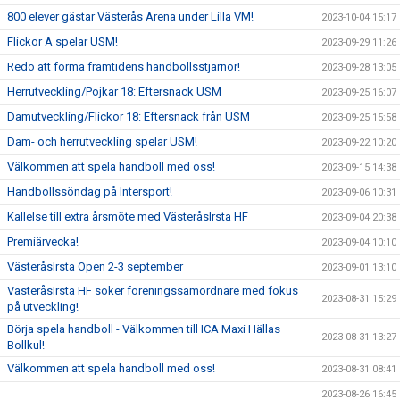
800 elever gästar Västerås Arena under Lilla VM!
2023-10-04 15:17
Flickor A spelar USM!
2023-09-29 11:26
Redo att forma framtidens handbollsstjärnor!
2023-09-28 13:05
Herrutveckling/Pojkar 18: Eftersnack USM
2023-09-25 16:07
Damutveckling/Flickor 18: Eftersnack från USM
2023-09-25 15:58
Dam- och herrutveckling spelar USM!
2023-09-22 10:20
Välkommen att spela handboll med oss!
2023-09-15 14:38
Handbollssöndag på Intersport!
2023-09-06 10:31
Kallelse till extra årsmöte med VästeråsIrsta HF
2023-09-04 20:38
Premiärvecka!
2023-09-04 10:10
VästeråsIrsta Open 2-3 september
2023-09-01 13:10
VästeråsIrsta HF söker föreningssamordnare med fokus
2023-08-31 15:29
på utveckling!
Börja spela handboll - Välkommen till ICA Maxi Hällas
2023-08-31 13:27
Bollkul!
Välkommen att spela handboll med oss!
2023-08-31 08:41
2023-08-26 16:45