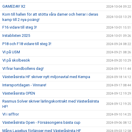
GAMEDAY X2
2024-10-04 09:22
Kom till hallen för att stötta våra damer och herrar i deras
2024-10-03 13:29
kamp till 2 nya poäng!
F16 vidare till steg 3!
2024-10-01 15:51
Irstablixten 2025
2024-10-01 09:26
P18 och F18 vidare till steg 3!
2024-09-24 08:22
VI på USM
2024-09-21 08:26
VI på skolbesök
2024-09-20 10:29
VI firar handbollens dag!
2024-09-19 11:44
Västeråsirsta HF skriver nytt miljonavtal med Kempa
2024-09-18 14:12
Intersportdagen - Vinnare!
2024-09-17 08:44
Västeråsirsta OPEN
2024-09-12 19:29
Rasmus Solver skriver lärlingskontrakt med VästeråsIrsta
2024-09-12 19:25
HF!
VI i siffror
2024-09-10 14:25
VästeråsIrsta Open - Försäsongens bästa cup
2024-09-06 08:12
Måns Lagelius förlänger med VästeråsIrsta HF
2024-09-03 12:58