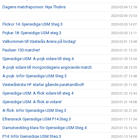
Dagens matchsponsor: Nya Thulins
2023-02-04 12:18
2023-02-04 10:53
Flickor 14: Gjensidige USM Steg 3
2023-02-03 14:07
Pojkar 18: Gjensidige USM steg 3
2023-02-03 12:11
Välkommen till Västerås Arena på lördag!
2023-02-01 13:48
Paulsen 150 matcher!
2023-01-31 12:25
Gjensidige USM: A-pojk vidare till steg 4
2023-01-29 13:54
A-pojk vidare till morgondagens avgörande match
2023-01-28 19:29
A-pojk: Inför Gjensidige USM Steg 3
2023-01-27 15:48
VästeråsIrsta HF startar gående parahandboll!
2023-01-25 11:00
Gjensidige USM: A-flick vidare till steg 4
2023-01-22 15:43
Gjensidige USM: A-flick är vidare!
2023-01-21 18:08
A-flick: Inför Gjensidige USM Steg 3
2023-01-20 21:00
Eftersnack Gjensidige USM P14 Steg 3
2023-01-17 11:54
Damutveckling klara för Gjensidige USM Steg 4
2023-01-16 16:16
P14: Inför Gjensidige USM Steg 3
2023-01-13 14:04