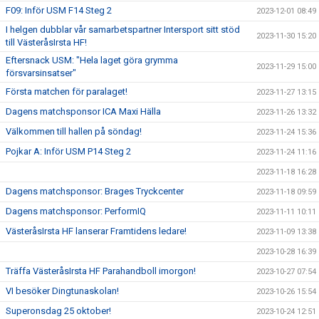
F09: Inför USM F14 Steg 2
2023-12-01 08:49
I helgen dubblar vår samarbetspartner Intersport sitt stöd
2023-11-30 15:20
till VästeråsIrsta HF!
Eftersnack USM: "Hela laget göra grymma
2023-11-29 15:00
försvarsinsatser"
Första matchen för paralaget!
2023-11-27 13:15
Dagens matchsponsor ICA Maxi Hälla
2023-11-26 13:32
Välkommen till hallen på söndag!
2023-11-24 15:36
Pojkar A: Inför USM P14 Steg 2
2023-11-24 11:16
2023-11-18 16:28
Dagens matchsponsor: Brages Tryckcenter
2023-11-18 09:59
Dagens matchsponsor: PerformIQ
2023-11-11 10:11
VästeråsIrsta HF lanserar Framtidens ledare!
2023-11-09 13:38
2023-10-28 16:39
Träffa VästeråsIrsta HF Parahandboll imorgon!
2023-10-27 07:54
VI besöker Dingtunaskolan!
2023-10-26 15:54
Superonsdag 25 oktober!
2023-10-24 12:51