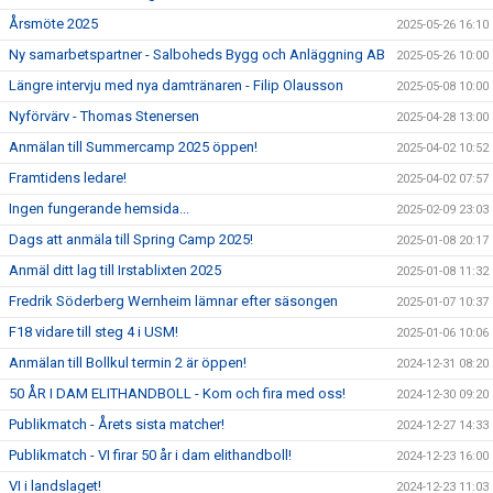
Årsmöte 2025
2025-05-26 16:10
Ny samarbetspartner - Salboheds Bygg och Anläggning AB
2025-05-26 10:00
Längre intervju med nya damtränaren - Filip Olausson
2025-05-08 10:00
Nyförvärv - Thomas Stenersen
2025-04-28 13:00
Anmälan till Summercamp 2025 öppen!
2025-04-02 10:52
Framtidens ledare!
2025-04-02 07:57
Ingen fungerande hemsida...
2025-02-09 23:03
Dags att anmäla till Spring Camp 2025!
2025-01-08 20:17
Anmäl ditt lag till Irstablixten 2025
2025-01-08 11:32
Fredrik Söderberg Wernheim lämnar efter säsongen
2025-01-07 10:37
F18 vidare till steg 4 i USM!
2025-01-06 10:06
Anmälan till Bollkul termin 2 är öppen!
2024-12-31 08:20
50 ÅR I DAM ELITHANDBOLL - Kom och fira med oss!
2024-12-30 09:20
Publikmatch - Årets sista matcher!
2024-12-27 14:33
Publikmatch - VI firar 50 år i dam elithandboll!
2024-12-23 16:00
VI i landslaget!
2024-12-23 11:03