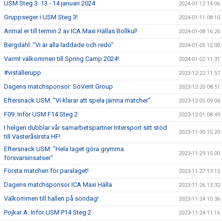
USM Steg 3: 13 - 14 januari 2024
2024-01-12 14:06
Gruppseger i USM Steg 3!
2024-01-11 08:10
Anmäl er till termin 2 av ICA Maxi Hällas Bollkul!
2024-01-08 16:26
Bergdahl: "Vi är alla laddade och redo"
2024-01-05 12:00
Varmt välkommen till Spring Camp 2024!
2024-01-02 11:31
#viställerupp
2023-12-22 11:57
Dagens matchsponsor: SoVent Group
2023-12-20 08:51
Eftersnack USM: "Vi klarar att spela jämna matcher"
2023-12-05 09:04
F09: Inför USM F14 Steg 2
2023-12-01 08:49
I helgen dubblar vår samarbetspartner Intersport sitt stöd
2023-11-30 15:20
till VästeråsIrsta HF!
Eftersnack USM: "Hela laget göra grymma
2023-11-29 15:00
försvarsinsatser"
Första matchen för paralaget!
2023-11-27 13:15
Dagens matchsponsor ICA Maxi Hälla
2023-11-26 13:32
Välkommen till hallen på söndag!
2023-11-24 15:36
Pojkar A: Inför USM P14 Steg 2
2023-11-24 11:16