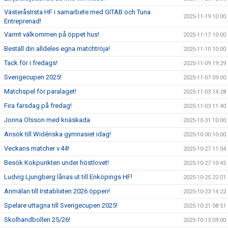
VästeråsIrsta HF i samarbete med GITAB och Tuna
2025-11-19 10:00
Entreprenad!
Varmt välkommen på öppet hus!
2025-11-17 10:00
Beställ din alldeles egna matchtröja!
2025-11-10 10:00
Tack för i fredags!
2025-11-09 19:29
Sverigecupen 2025!
2025-11-07 09:00
Matchspel för paralaget!
2025-11-03 14:28
Fira farsdag på fredag!
2025-11-03 11:40
Jonna Olsson med knäskada
2025-10-31 10:00
Ansök till Widénska gymnasiet idag!
2025-10-30 10:00
Veckans matcher v.44!
2025-10-27 11:04
Besök Kokpunkten under höstlovet!
2025-10-27 10:45
Ludvig Ljungberg lånas ut till Enköpings HF!
2025-10-25 22:01
Anmälan till Irstablixten 2026 öppen!
2025-10-23 14:22
Spelare uttagna till Sverigecupen 2025!
2025-10-21 08:51
Skolhandbollen 25/26!
2025-10-13 09:00