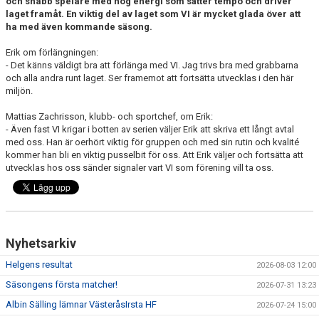
och snabb spelare med hög energi som sätter tempo och driver
laget framåt. En viktig del av laget som VI är mycket glada över att
ha med även kommande säsong.
Erik om förlängningen:
- Det känns väldigt bra att förlänga med VI. Jag trivs bra med grabbarna
och alla andra runt laget. Ser framemot att fortsätta utvecklas i den här
miljön.
Mattias Zachrisson, klubb- och sportchef, om Erik:
- Även fast VI krigar i botten av serien väljer Erik att skriva ett långt avtal
med oss. Han är oerhört viktig för gruppen och med sin rutin och kvalité
kommer han bli en viktig pusselbit för oss. Att Erik väljer och fortsätta att
utvecklas hos oss sänder signaler vart VI som förening vill ta oss.
Nyhetsarkiv
Helgens resultat
2026-08-03 12:00
Säsongens första matcher!
2026-07-31 13:23
Albin Sälling lämnar VästeråsIrsta HF
2026-07-24 15:00