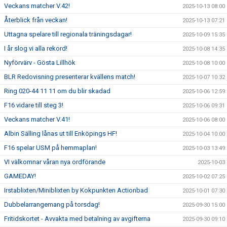
Veckans matcher V.42!
2025-10-13 08:00
Återblick från veckan!
2025-10-13 07:21
Uttagna spelare till regionala träningsdagar!
2025-10-09 15:35
I år slog vi alla rekord!
2025-10-08 14:35
Nyförvärv - Gösta Lillhök
2025-10-08 10:00
BLR Redovisning presenterar kvällens match!
2025-10-07 10:32
Ring 020-44 11 11 om du blir skadad
2025-10-06 12:59
F16 vidare till steg 3!
2025-10-06 09:31
Veckans matcher V.41!
2025-10-06 08:00
Albin Sälling lånas ut till Enköpings HF!
2025-10-04 10:00
F16 spelar USM på hemmaplan!
2025-10-03 13:49
VI välkomnar våran nya ordförande
2025-10-03
GAMEDAY!
2025-10-02 07:25
Irstablixten/Miniblixten by Kokpunkten Actionbad
2025-10-01 07:30
Dubbelarrangemang på torsdag!
2025-09-30 15:00
Fritidskortet - Avvakta med betalning av avgifterna
2025-09-30 09:10