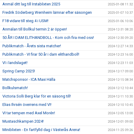
Anmäl ditt lag till Irstablixten 2025
2025-01-08 11:32
Fredrik Söderberg Wernheim lämnar efter säsongen
2025-01-07 10:37
F18 vidare till steg 4 i USM!
2025-01-06 10:06
Anmälan till Bollkul termin 2 är öppen!
2024-12-31 08:20
50 ÅR I DAM ELITHANDBOLL - Kom och fira med oss!
2024-12-30 09:20
Publikmatch - Årets sista matcher!
2024-12-27 14:33
Publikmatch - VI firar 50 år i dam elithandboll!
2024-12-23 16:00
VI i landslaget!
2024-12-23 11:03
Spring Camp 2025!
2024-12-17 09:00
Matchsponsor - ICA Maxi Hälla
2024-12-15 08:34
Bollkulsmatch!
2024-12-12 10:44
Victoria Solli Berg klar för en säsong till!
2024-12-11 10:30
Elias Ihrsén överrens med VI!
2024-12-10 10:45
VI tar tempen med Axel Morén!
2024-12-05 13:00
Mustaschkampen 2024!
2024-12-01 09:00
Miniblixten - En fartfylld dag i Västerås Arena!
2024-11-25 09:26