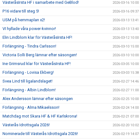
VästeråsIrsta HF i samarbete med GeBlod!
2026-03-16 10:00
P16 vidare till steg 5!
2026-03-16 09:37
USM på hemmaplan x2!
2026-03-13 13:41
VI hyllade våra power-kvinnor!
2026-03-13 13:40
Elin Lindblom klar för VästeråsIrsta HF!
2026-03-12 10:00
Förlängning - Tindra Carlsson!
2026-03-10 15:00
Victoria Solli Berg lämnar efter säsongen!
2026-03-10 10:00
Ine Grimsrud klar för VästeråsIrsta HF!
2026-03-05 10:00
Förlängning - Lovisa Ekberg!
2026-03-03 15:38
Svea Lind till ligalandslaget!
2026-02-27 14:46
Förlängning - Albin Lindblom!
2026-02-27 11:00
Alex Andersson lämnar efter säsongen
2026-02-25 10:00
Förlängning - Alma Mikaelsson!
2026-02-24 14:00
Matchdag mot Skara HF & HF Karlskrona!
2026-02-21 07:00
Västerås Idrottsgala 2026!
2026-02-20 10:02
Nominerade till Västerås Idrottsgala 2026!
2026-02-19 14:07