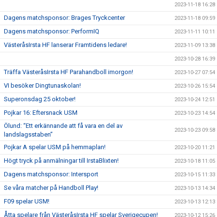
2023-11-18 16:28
Dagens matchsponsor: Brages Tryckcenter
2023-11-18 09:59
Dagens matchsponsor: PerformIQ
2023-11-11 10:11
VästeråsIrsta HF lanserar Framtidens ledare!
2023-11-09 13:38
2023-10-28 16:39
Träffa VästeråsIrsta HF Parahandboll imorgon!
2023-10-27 07:54
VI besöker Dingtunaskolan!
2023-10-26 15:54
Superonsdag 25 oktober!
2023-10-24 12:51
Pojkar 16: Eftersnack USM
2023-10-23 14:54
Ölund: “Ett erkännande att få vara en del av
2023-10-23 09:58
landslagsstaben”
Pojkar A spelar USM på hemmaplan!
2023-10-20 11:21
Högt tryck på anmälningar till IrstaBlixten!
2023-10-18 11:05
Dagens matchsponsor: Intersport
2023-10-15 11:33
Se våra matcher på Handboll Play!
2023-10-13 14:34
F09 spelar USM!
2023-10-13 12:13
Åtta spelare från VästeråsIrsta HF spelar Sverigecupen!
2023-10-12 15:26