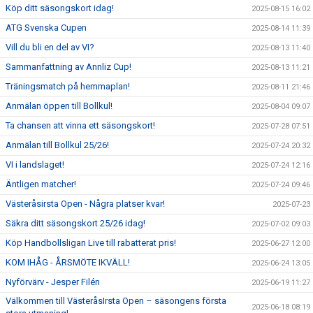
Köp ditt säsongskort idag!
2025-08-15 16:02
ATG Svenska Cupen
2025-08-14 11:39
Vill du bli en del av VI?
2025-08-13 11:40
Sammanfattning av Annliz Cup!
2025-08-13 11:21
Träningsmatch på hemmaplan!
2025-08-11 21:46
Anmälan öppen till Bollkul!
2025-08-04 09:07
Ta chansen att vinna ett säsongskort!
2025-07-28 07:51
Anmälan till Bollkul 25/26!
2025-07-24 20:32
VI i landslaget!
2025-07-24 12:16
Äntligen matcher!
2025-07-24 09:46
Västeråsirsta Open - Några platser kvar!
2025-07-23
Säkra ditt säsongskort 25/26 idag!
2025-07-02 09:03
Köp Handbollsligan Live till rabatterat pris!
2025-06-27 12:00
KOM IHÅG - ÅRSMÖTE IKVÄLL!
2025-06-24 13:05
Nyförvärv - Jesper Filén
2025-06-19 11:27
Välkommen till VästeråsIrsta Open – säsongens första
2025-06-18 08:19