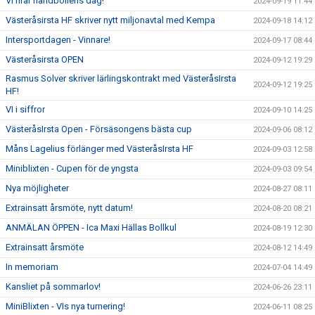
VI firar handbollens dag!
2024-09-19 11:44
Västeråsirsta HF skriver nytt miljonavtal med Kempa
2024-09-18 14:12
Intersportdagen - Vinnare!
2024-09-17 08:44
Västeråsirsta OPEN
2024-09-12 19:29
Rasmus Solver skriver lärlingskontrakt med VästeråsIrsta
2024-09-12 19:25
HF!
VI i siffror
2024-09-10 14:25
VästeråsIrsta Open - Försäsongens bästa cup
2024-09-06 08:12
Måns Lagelius förlänger med VästeråsIrsta HF
2024-09-03 12:58
Miniblixten - Cupen för de yngsta
2024-09-03 09:54
Nya möjligheter
2024-08-27 08:11
Extrainsatt årsmöte, nytt datum!
2024-08-20 08:21
ANMÄLAN ÖPPEN - Ica Maxi Hällas Bollkul
2024-08-19 12:30
Extrainsatt årsmöte
2024-08-12 14:49
In memoriam
2024-07-04 14:49
Kansliet på sommarlov!
2024-06-26 23:11
MiniBlixten - VIs nya turnering!
2024-06-11 08:25