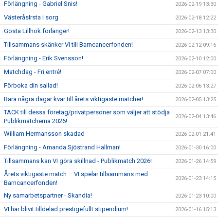
Förlängning - Gabriel Snis!
2026-02-19 13:30
VästeråsIrsta i sorg
2026-02-18 12:22
Gösta Lillhök förlänger!
2026-02-13 13:30
Tillsammans skänker VI till Barncancerfonden!
2026-02-12 09:16
Förlängning - Erik Svensson!
2026-02-10 12:00
Matchdag - Fri entré!
2026-02-07 07:00
Förboka din sallad!
2026-02-06 13:27
Bara några dagar kvar till årets viktigaste matcher!
2026-02-05 13:25
TACK till dessa företag/privatpersoner som väljer att stödja
2026-02-04 13:46
Publikmatcherna 2026!
William Hermansson skadad
2026-02-01 21:41
Förlängning - Amanda Sjöstrand Hallman!
2026-01-30 16:00
Tillsammans kan VI göra skillnad - Publikmatch 2026!
2026-01-26 14:59
Årets viktigaste match – VI spelar tillsammans med
2026-01-23 14:15
Barncancerfonden!
Ny samarbetspartner - Skandia!
2026-01-23 10:00
VI har blivit tilldelad prestigefullt stipendium!
2026-01-16 15:13