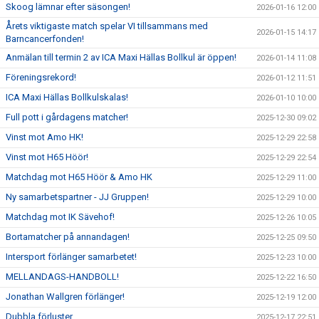
Skoog lämnar efter säsongen!
2026-01-16 12:00
Årets viktigaste match spelar VI tillsammans med
2026-01-15 14:17
Barncancerfonden!
Anmälan till termin 2 av ICA Maxi Hällas Bollkul är öppen!
2026-01-14 11:08
Föreningsrekord!
2026-01-12 11:51
ICA Maxi Hällas Bollkulskalas!
2026-01-10 10:00
Full pott i gårdagens matcher!
2025-12-30 09:02
Vinst mot Amo HK!
2025-12-29 22:58
Vinst mot H65 Höör!
2025-12-29 22:54
Matchdag mot H65 Höör & Amo HK
2025-12-29 11:00
Ny samarbetspartner - JJ Gruppen!
2025-12-29 10:00
Matchdag mot IK Sävehof!
2025-12-26 10:05
Bortamatcher på annandagen!
2025-12-25 09:50
Intersport förlänger samarbetet!
2025-12-23 10:00
MELLANDAGS-HANDBOLL!
2025-12-22 16:50
Jonathan Wallgren förlänger!
2025-12-19 12:00
Dubbla förluster
2025-12-17 22:51