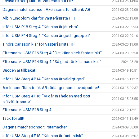
Lovisa Ekberg klar för VästeråsIrsta HF!
2024-03-25 14:04
Dagens matchsponsor: Axelssons Turisttrafik AB
2024-03-23 09:00
Albin Lindblom klar för VästeråsIrsta HF!
2024-03-22 11:00
Inför USM P18 Steg 4: "Känslan är jättebra"
2024-03-22 09:33
Inför USM F14 Steg 4: "Känslan är god i gruppen"
2024-03-22 09:16
Tindra Carlsson klar för VästeråsIrsta HF!
2024-03-20 11:00
Eftersnack USM F16 Steg 4: "Det känns helt fantastiskt"
2024-03-20 09:50
Eftersnack USM P14 Steg 4: "Så glad för killarnas skull"
2024-03-20
Succén är tillbaka!
2024-03-19 10:51
Inför USM Steg 4 P14: "Känslan är väldigt god"
2024-03-15 11:12
Axelssons Turisttrafik AB förlänger som huvudpartner!
2024-03-15 09:37
Inför USM Steg 4 F16: "Vi går in i helgen med gott
2024-03-15 08:55
självförtroende"
Eftersnack USM F18 Steg 4
2024-03-12 13:21
Tack för allt!
2024-03-11 11:49
Dagens matchsponsor: Irstamacken
2024-03-09 08:00
Inför USM Steg 4 F18: "Känslan är fantastisk"
2024-03-08 08:07