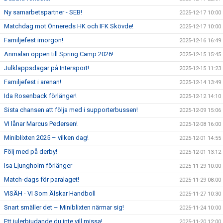
Ny samarbetspartner - SEB!
2025-12-17 10:00
Matchdag mot Önnereds HK och IFK Skövde!
2025-12-17 10:00
Familjefest imorgon!
2025-12-16 16:49
Anmälan öppen till Spring Camp 2026!
2025-12-15 15:45
Julklappsdagar på Intersport!
2025-12-15 11:23
Familjefest i arenan!
2025-12-14 13:49
Ida Rosenback förlänger!
2025-12-12 14:10
Sista chansen att följa med i supporterbussen!
2025-12-09 15:06
VI lånar Marcus Pedersen!
2025-12-08 16:00
Miniblixten 2025 – vilken dag!
2025-12-01 14:55
Följ med på derby!
2025-12-01 13:12
Isa Ljungholm förlänger
2025-11-29 10:00
Match-dags för paralaget!
2025-11-29 08:00
VISÄH - VI Som Älskar Handboll
2025-11-27 10:30
Snart smäller det – Miniblixten närmar sig!
2025-11-24 10:00
Ett julerbjudande du inte vill missa!
2025-11-20 12:00