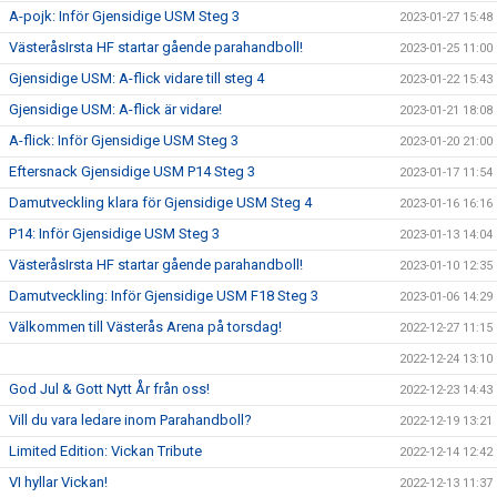
A-pojk: Inför Gjensidige USM Steg 3
2023-01-27 15:48
VästeråsIrsta HF startar gående parahandboll!
2023-01-25 11:00
Gjensidige USM: A-flick vidare till steg 4
2023-01-22 15:43
Gjensidige USM: A-flick är vidare!
2023-01-21 18:08
A-flick: Inför Gjensidige USM Steg 3
2023-01-20 21:00
Eftersnack Gjensidige USM P14 Steg 3
2023-01-17 11:54
Damutveckling klara för Gjensidige USM Steg 4
2023-01-16 16:16
P14: Inför Gjensidige USM Steg 3
2023-01-13 14:04
VästeråsIrsta HF startar gående parahandboll!
2023-01-10 12:35
Damutveckling: Inför Gjensidige USM F18 Steg 3
2023-01-06 14:29
Välkommen till Västerås Arena på torsdag!
2022-12-27 11:15
2022-12-24 13:10
God Jul & Gott Nytt År från oss!
2022-12-23 14:43
Vill du vara ledare inom Parahandboll?
2022-12-19 13:21
Limited Edition: Vickan Tribute
2022-12-14 12:42
VI hyllar Vickan!
2022-12-13 11:37