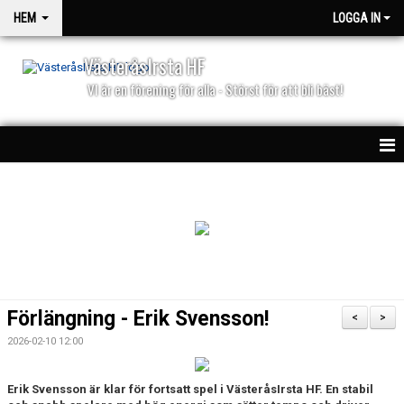
HEM
LOGGA IN
VästeråsIrsta HF
VI är en förening för alla - Störst för att bli bäst!
HEM
NYHETER
PARTNERS
KALENDER
Förlängning - Erik Svensson!
<
>
MATCHER
2026-02-10 12:00
Erik Svensson är klar för fortsatt spel i VästeråsIrsta HF. En stabil