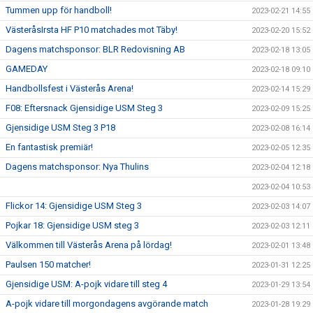
Tummen upp för handboll!
2023-02-21 14:55
VästeråsIrsta HF P10 matchades mot Täby!
2023-02-20 15:52
Dagens matchsponsor: BLR Redovisning AB
2023-02-18 13:05
GAMEDAY
2023-02-18 09:10
Handbollsfest i Västerås Arena!
2023-02-14 15:29
F08: Eftersnack Gjensidige USM Steg 3
2023-02-09 15:25
Gjensidige USM Steg 3 P18
2023-02-08 16:14
En fantastisk premiär!
2023-02-05 12:35
Dagens matchsponsor: Nya Thulins
2023-02-04 12:18
2023-02-04 10:53
Flickor 14: Gjensidige USM Steg 3
2023-02-03 14:07
Pojkar 18: Gjensidige USM steg 3
2023-02-03 12:11
Välkommen till Västerås Arena på lördag!
2023-02-01 13:48
Paulsen 150 matcher!
2023-01-31 12:25
Gjensidige USM: A-pojk vidare till steg 4
2023-01-29 13:54
A-pojk vidare till morgondagens avgörande match
2023-01-28 19:29