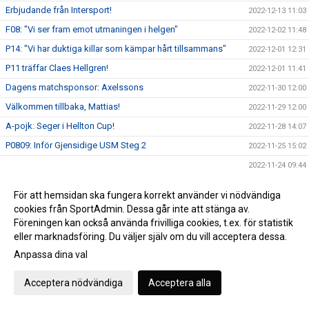
Erbjudande från Intersport!
2022-12-13 11:03
F08: "Vi ser fram emot utmaningen i helgen"
2022-12-02 11:48
P14: "Vi har duktiga killar som kämpar hårt tillsammans"
2022-12-01 12:31
P11 träffar Claes Hellgren!
2022-12-01 11:41
Dagens matchsponsor: Axelssons
2022-11-30 12:00
Välkommen tillbaka, Mattias!
2022-11-29 12:00
A-pojk: Seger i Hellton Cup!
2022-11-28 14:07
P0809: Inför Gjensidige USM Steg 2
2022-11-25 15:02
2022-11-24 09:44
Handbollsfest i Västerås Arena!
2022-11-24 09:15
För att hemsidan ska fungera korrekt använder vi nödvändiga
Vill du bli en lirare och träna handboll?
2022-11-23 13:39
cookies från SportAdmin. Dessa går inte att stänga av.
Lördagens 50/50-vinnare!
Föreningen kan också använda frivilliga cookies, t.ex. för statistik
2022-11-21 11:08
eller marknadsföring. Du väljer själv om du vill acceptera dessa.
VästeråsIrsta HF 31 - 34 Amo HK
2022-11-19 19:10
Anpassa dina val
Dagens match presenteras av Barndiabetesfonden!
2022-11-19 13:09
Nyhet i vår souvenirbutik!
2022-11-17 11:58
Acceptera nödvändiga
Acceptera alla
Föreningsutveckling - Elit är igång!
2022-11-16 15:38