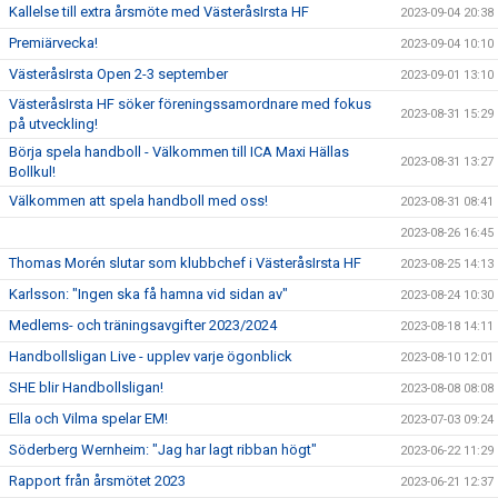
Kallelse till extra årsmöte med VästeråsIrsta HF
2023-09-04 20:38
Premiärvecka!
2023-09-04 10:10
VästeråsIrsta Open 2-3 september
2023-09-01 13:10
VästeråsIrsta HF söker föreningssamordnare med fokus
2023-08-31 15:29
på utveckling!
Börja spela handboll - Välkommen till ICA Maxi Hällas
2023-08-31 13:27
Bollkul!
Välkommen att spela handboll med oss!
2023-08-31 08:41
2023-08-26 16:45
Thomas Morén slutar som klubbchef i VästeråsIrsta HF
2023-08-25 14:13
Karlsson: "Ingen ska få hamna vid sidan av"
2023-08-24 10:30
Medlems- och träningsavgifter 2023/2024
2023-08-18 14:11
Handbollsligan Live - upplev varje ögonblick
2023-08-10 12:01
SHE blir Handbollsligan!
2023-08-08 08:08
Ella och Vilma spelar EM!
2023-07-03 09:24
Söderberg Wernheim: "Jag har lagt ribban högt"
2023-06-22 11:29
Rapport från årsmötet 2023
2023-06-21 12:37