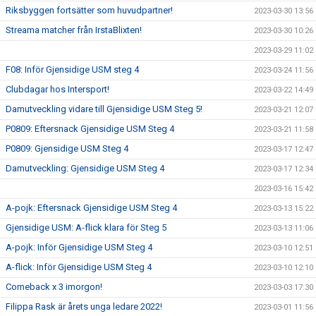
Riksbyggen fortsätter som huvudpartner!
2023-03-30 13:56
Streama matcher från IrstaBlixten!
2023-03-30 10:26
2023-03-29 11:02
F08: Inför Gjensidige USM steg 4
2023-03-24 11:56
Clubdagar hos Intersport!
2023-03-22 14:49
Damutveckling vidare till Gjensidige USM Steg 5!
2023-03-21 12:07
P0809: Eftersnack Gjensidige USM Steg 4
2023-03-21 11:58
P0809: Gjensidige USM Steg 4
2023-03-17 12:47
Damutveckling: Gjensidige USM Steg 4
2023-03-17 12:34
2023-03-16 15:42
A-pojk: Eftersnack Gjensidige USM Steg 4
2023-03-13 15:22
Gjensidige USM: A-flick klara för Steg 5
2023-03-13 11:06
A-pojk: Inför Gjensidige USM Steg 4
2023-03-10 12:51
A-flick: Inför Gjensidige USM Steg 4
2023-03-10 12:10
Comeback x 3 imorgon!
2023-03-03 17:30
Filippa Rask är årets unga ledare 2022!
2023-03-01 11:56