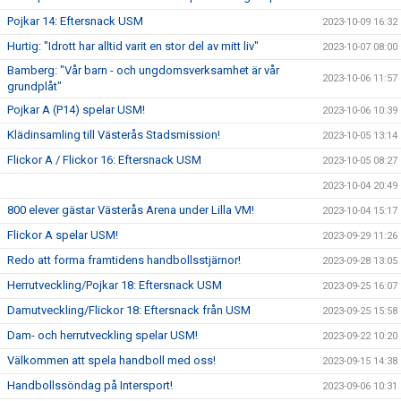
Pojkar 14: Eftersnack USM
2023-10-09 16:32
Hurtig: "Idrott har alltid varit en stor del av mitt liv"
2023-10-07 08:00
Bamberg: "Vår barn - och ungdomsverksamhet är vår
2023-10-06 11:57
grundplåt"
Pojkar A (P14) spelar USM!
2023-10-06 10:39
Klädinsamling till Västerås Stadsmission!
2023-10-05 13:14
Flickor A / Flickor 16: Eftersnack USM
2023-10-05 08:27
2023-10-04 20:49
800 elever gästar Västerås Arena under Lilla VM!
2023-10-04 15:17
Flickor A spelar USM!
2023-09-29 11:26
Redo att forma framtidens handbollsstjärnor!
2023-09-28 13:05
Herrutveckling/Pojkar 18: Eftersnack USM
2023-09-25 16:07
Damutveckling/Flickor 18: Eftersnack från USM
2023-09-25 15:58
Dam- och herrutveckling spelar USM!
2023-09-22 10:20
Välkommen att spela handboll med oss!
2023-09-15 14:38
Handbollssöndag på Intersport!
2023-09-06 10:31