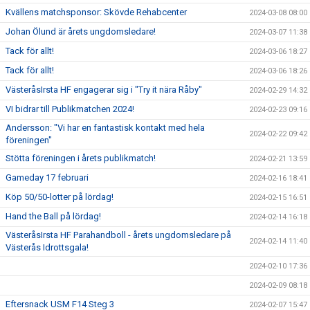
Kvällens matchsponsor: Skövde Rehabcenter
2024-03-08 08:00
Johan Ölund är årets ungdomsledare!
2024-03-07 11:38
Tack för allt!
2024-03-06 18:27
Tack för allt!
2024-03-06 18:26
VästeråsIrsta HF engagerar sig i "Try it nära Råby"
2024-02-29 14:32
VI bidrar till Publikmatchen 2024!
2024-02-23 09:16
Andersson: "Vi har en fantastisk kontakt med hela
2024-02-22 09:42
föreningen"
Stötta föreningen i årets publikmatch!
2024-02-21 13:59
Gameday 17 februari
2024-02-16 18:41
Köp 50/50-lotter på lördag!
2024-02-15 16:51
Hand the Ball på lördag!
2024-02-14 16:18
VästeråsIrsta HF Parahandboll - årets ungdomsledare på
2024-02-14 11:40
Västerås Idrottsgala!
2024-02-10 17:36
2024-02-09 08:18
Eftersnack USM F14 Steg 3
2024-02-07 15:47