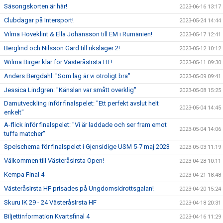
Säsongskorten är här!
2023-06-16 13:17
Clubdagar på Intersport!
2023-05-24 14:44
Vilma Hoveklint & Ella Johansson till EM i Rumänien!
2023-05-17 12:41
Berglind och Nilsson Gärd till riksläger 2!
2023-05-12 10:12
Wilma Birger klar för VästeråsIrsta HF!
2023-05-11 09:30
Anders Bergdahl: "Som lag är vi otroligt bra"
2023-05-09 09:41
Jessica Lindgren: "Känslan var smått overklig"
2023-05-08 15:25
Damutveckling inför finalspelet: "Ett perfekt avslut helt
2023-05-04 14:45
enkelt"
A-flick inför finalspelet: "Vi är laddade och ser fram emot
2023-05-04 14:06
tuffa matcher"
Spelschema för finalspelet i Gjensidige USM 5-7 maj 2023
2023-05-03 11:19
Välkommen till VästeråsIrsta Open!
2023-04-28 10:11
Kempa Final 4
2023-04-21 18:48
VästeråsIrsta HF prisades på Ungdomsidrottsgalan!
2023-04-20 15:24
Skuru IK 29 - 24 VästeråsIrsta HF
2023-04-18 20:31
Biljettinformation Kvartsfinal 4
2023-04-16 11:29