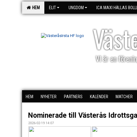
HEM
ELIT
UNGDOM
ICA MAXI HÄLLAS BOLL
Väst
VI är en förenin
HEM
NYHETER
PARTNERS
KALENDER
MATCHER
Nominerade till Västerås Idrottsga
2026-02-19 14:07