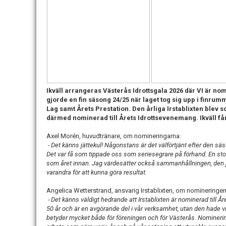
Ikväll arrangeras Västerås Idrottsgala 2026 där VI är no
gjorde en fin säsong 24/25 när laget tog sig upp i finru
Lag samt Årets Prestation. Den årliga Irstablixten blev 
därmed nominerad till Årets Idrottsevenemang. Ikväll får
Axel Morén, huvudtränare, om nomineringarna:
- Det känns jättekul! Någonstans är det välförtjänt efter den säson
Det var få som tippade oss som seriesegrare på förhand. En stor
som året innan. Jag värdesätter också sammanhållningen, den jo
varandra för att kunna göra resultat.
Angelica Wetterstrand, ansvarig Irstablixten, om nomineringen
- Det känns väldigt hedrande att Irstablixten är nominerad till Å
50 år och är en avgörande del i vår verksamhet, utan den hade vi
betyder mycket både för föreningen och för Västerås. Nominering