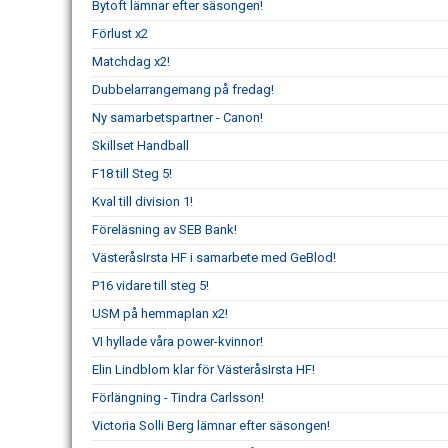
Bytoft lämnar efter säsongen!
Förlust x2
Matchdag x2!
Dubbelarrangemang på fredag!
Ny samarbetspartner - Canon!
Skillset Handball
F18 till Steg 5!
Kval till division 1!
Föreläsning av SEB Bank!
VästeråsIrsta HF i samarbete med GeBlod!
P16 vidare till steg 5!
USM på hemmaplan x2!
VI hyllade våra power-kvinnor!
Elin Lindblom klar för VästeråsIrsta HF!
Förlängning - Tindra Carlsson!
Victoria Solli Berg lämnar efter säsongen!