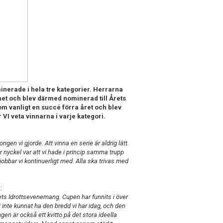
minerade i hela tre kategorier. Herrarna
mmet och blev därmed nominerad till Årets
som vanligt en succé förra året och blev
 VI veta vinnarna i varje kategori.
gen vi gjorde. Att vinna en serie är aldrig lätt.
 nyckel var att vi hade i princip samma trupp
bbar vi kontinuerligt med. Alla ska trivas med
:
rets Idrottsevenemang. Cupen har funnits i över
 inte kunnat ha den bredd vi har idag, och den
en är också ett kvitto på det stora ideella