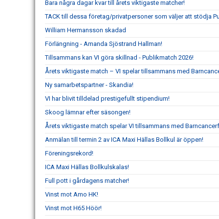
Bara några dagar kvar till årets viktigaste matcher!
TACK till dessa företag/privatpersoner som väljer att stödja 
William Hermansson skadad
Förlängning - Amanda Sjöstrand Hallman!
Tillsammans kan VI göra skillnad - Publikmatch 2026!
Årets viktigaste match – VI spelar tillsammans med Barncanc
Ny samarbetspartner - Skandia!
VI har blivit tilldelad prestigefullt stipendium!
Skoog lämnar efter säsongen!
Årets viktigaste match spelar VI tillsammans med Barncancer
Anmälan till termin 2 av ICA Maxi Hällas Bollkul är öppen!
Föreningsrekord!
ICA Maxi Hällas Bollkulskalas!
Full pott i gårdagens matcher!
Vinst mot Amo HK!
Vinst mot H65 Höör!