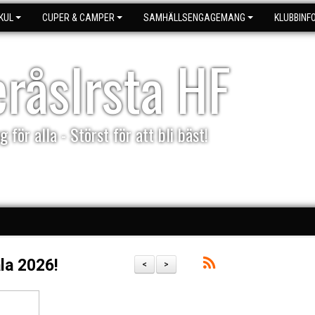
KUL
CUPER & CAMPER
SAMHÄLLSENGAGEMANG
KLUBBINF
eråsIrsta HF
g för alla - Störst för att bli bäst!
la 2026!
<
>