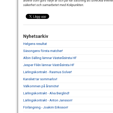
arbete som görs varje år och på vår satsning att utveckla even
säkerhet och samarbetet med Kokpunkten.
Nyhetsarkiv
Helgens resultat
Säsongens första matcher!
Albin Sälling lämnar VästeråsIrsta HF
Jesper Filén lämnar VästråsIrsta HF
Lärlingskontrakt - Rasmus Solver!
Kansliet tar sommarlov!
Välkommen på årsmöte!
Lärlingskontrakt - Alva Berglind!
Lärlingskontrakt - Anton Jansson!
Förlängning - Joakim Eriksson!