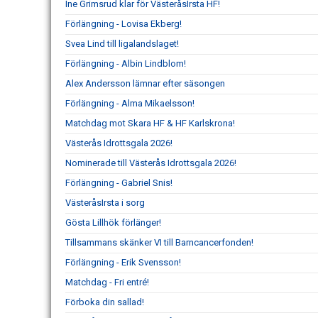
Ine Grimsrud klar för VästeråsIrsta HF!
Förlängning - Lovisa Ekberg!
Svea Lind till ligalandslaget!
Förlängning - Albin Lindblom!
Alex Andersson lämnar efter säsongen
Förlängning - Alma Mikaelsson!
Matchdag mot Skara HF & HF Karlskrona!
Västerås Idrottsgala 2026!
Nominerade till Västerås Idrottsgala 2026!
Förlängning - Gabriel Snis!
VästeråsIrsta i sorg
Gösta Lillhök förlänger!
Tillsammans skänker VI till Barncancerfonden!
Förlängning - Erik Svensson!
Matchdag - Fri entré!
Förboka din sallad!