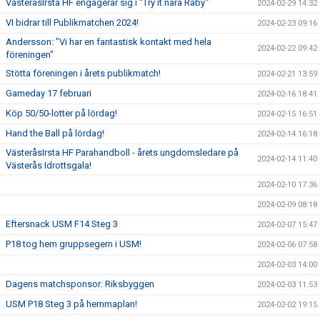
VästeråsIrsta HF engagerar sig i "Try it nära Råby"
2024-02-29 14:32
VI bidrar till Publikmatchen 2024!
2024-02-23 09:16
Andersson: "Vi har en fantastisk kontakt med hela
2024-02-22 09:42
föreningen"
Stötta föreningen i årets publikmatch!
2024-02-21 13:59
Gameday 17 februari
2024-02-16 18:41
Köp 50/50-lotter på lördag!
2024-02-15 16:51
Hand the Ball på lördag!
2024-02-14 16:18
VästeråsIrsta HF Parahandboll - årets ungdomsledare på
2024-02-14 11:40
Västerås Idrottsgala!
2024-02-10 17:36
2024-02-09 08:18
Eftersnack USM F14 Steg 3
2024-02-07 15:47
P18 tog hem gruppsegern i USM!
2024-02-06 07:58
2024-02-03 14:00
Dagens matchsponsor: Riksbyggen
2024-02-03 11:53
USM P18 Steg 3 på hemmaplan!
2024-02-02 19:15