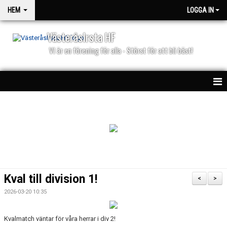
HEM
LOGGA IN
VästeråsIrsta HF
VI är en förening för alla - Störst för att bli bäst!
HEM
NYHETER
PARTNERS
KALENDER
Kval till division 1!
<
>
MATCHER
2026-03-20 10:35
Kvalmatch väntar för våra herrar i div 2!