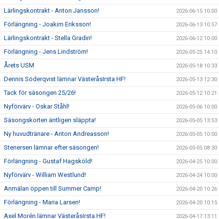
Lärlingskontrakt - Anton Jansson!
2026-06-15 10:00
Förlängning - Joakim Eriksson!
2026-06-13 10:57
Lärlingskontrakt - Stella Gradin!
2026-06-12 10:00
Förlängning - Jens Lindström!
2026-05-25 14:10
Årets USM
2026-05-18 10:33
Dennis Söderqvist lämnar VästeråsIrsta HF!
2026-05-13 12:30
Tack för säsongen 25/26!
2026-05-12 10:21
Nyförvärv - Oskar Ståhl!
2026-05-06 10:00
Säsongskorten äntligen släppta!
2026-05-05 13:53
Ny huvudtränare - Anton Andreasson!
2026-05-05 10:00
Stenersen lämnar efter säsongen!
2026-05-05 08:30
Förlängning - Gustaf Hagsköld!
2026-04-25 10:00
Nyförvärv - William Westlund!
2026-04-24 10:00
Anmälan öppen till Summer Camp!
2026-04-20 10:26
Förlängning - Maria Larsen!
2026-04-20 10:15
Axel Morén lämnar VästeråsIrsta HF!
2026-04-17 13:11