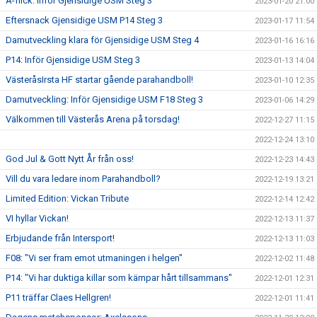
A-flick: Inför Gjensidige USM Steg 3
2023-01-20 21:00
Eftersnack Gjensidige USM P14 Steg 3
2023-01-17 11:54
Damutveckling klara för Gjensidige USM Steg 4
2023-01-16 16:16
P14: Inför Gjensidige USM Steg 3
2023-01-13 14:04
VästeråsIrsta HF startar gående parahandboll!
2023-01-10 12:35
Damutveckling: Inför Gjensidige USM F18 Steg 3
2023-01-06 14:29
Välkommen till Västerås Arena på torsdag!
2022-12-27 11:15
2022-12-24 13:10
God Jul & Gott Nytt År från oss!
2022-12-23 14:43
Vill du vara ledare inom Parahandboll?
2022-12-19 13:21
Limited Edition: Vickan Tribute
2022-12-14 12:42
VI hyllar Vickan!
2022-12-13 11:37
Erbjudande från Intersport!
2022-12-13 11:03
F08: "Vi ser fram emot utmaningen i helgen"
2022-12-02 11:48
P14: "Vi har duktiga killar som kämpar hårt tillsammans"
2022-12-01 12:31
P11 träffar Claes Hellgren!
2022-12-01 11:41