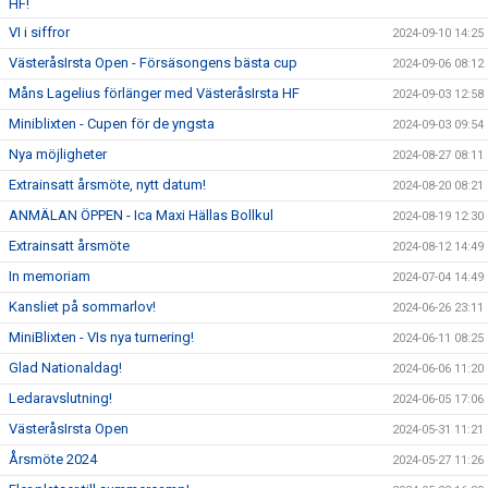
HF!
VI i siffror
2024-09-10 14:25
VästeråsIrsta Open - Försäsongens bästa cup
2024-09-06 08:12
Måns Lagelius förlänger med VästeråsIrsta HF
2024-09-03 12:58
Miniblixten - Cupen för de yngsta
2024-09-03 09:54
Nya möjligheter
2024-08-27 08:11
Extrainsatt årsmöte, nytt datum!
2024-08-20 08:21
ANMÄLAN ÖPPEN - Ica Maxi Hällas Bollkul
2024-08-19 12:30
Extrainsatt årsmöte
2024-08-12 14:49
In memoriam
2024-07-04 14:49
Kansliet på sommarlov!
2024-06-26 23:11
MiniBlixten - VIs nya turnering!
2024-06-11 08:25
Glad Nationaldag!
2024-06-06 11:20
Ledaravslutning!
2024-06-05 17:06
VästeråsIrsta Open
2024-05-31 11:21
Årsmöte 2024
2024-05-27 11:26