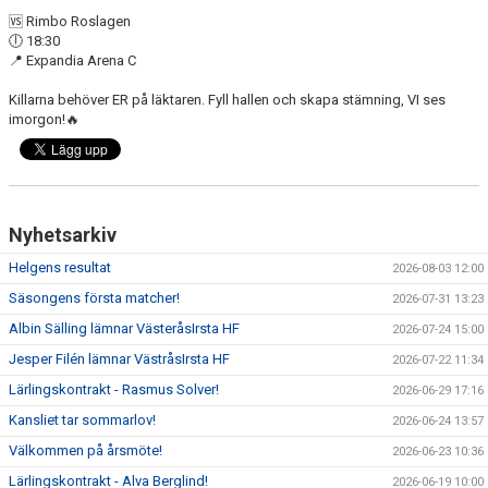
🆚 Rimbo Roslagen
🕕 18:30
📍 Expandia Arena C
Killarna behöver ER på läktaren. Fyll hallen och skapa stämning, VI ses
imorgon!🔥
Nyhetsarkiv
Helgens resultat
2026-08-03 12:00
Säsongens första matcher!
2026-07-31 13:23
Albin Sälling lämnar VästeråsIrsta HF
2026-07-24 15:00
Jesper Filén lämnar VästråsIrsta HF
2026-07-22 11:34
Lärlingskontrakt - Rasmus Solver!
2026-06-29 17:16
Kansliet tar sommarlov!
2026-06-24 13:57
Välkommen på årsmöte!
2026-06-23 10:36
Lärlingskontrakt - Alva Berglind!
2026-06-19 10:00