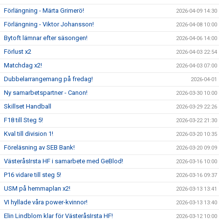
Förlängning - Märta Grimerö!
2026-04-09 14:30
Förlängning - Viktor Johansson!
2026-04-08 10:00
Bytoft lämnar efter säsongen!
2026-04-06 14:00
Förlust x2
2026-04-03 22:54
Matchdag x2!
2026-04-03 07:00
Dubbelarrangemang på fredag!
2026-04-01
Ny samarbetspartner - Canon!
2026-03-30 10:00
Skillset Handball
2026-03-29 22:26
F18 till Steg 5!
2026-03-22 21:30
Kval till division 1!
2026-03-20 10:35
Föreläsning av SEB Bank!
2026-03-20 09:09
VästeråsIrsta HF i samarbete med GeBlod!
2026-03-16 10:00
P16 vidare till steg 5!
2026-03-16 09:37
USM på hemmaplan x2!
2026-03-13 13:41
VI hyllade våra power-kvinnor!
2026-03-13 13:40
Elin Lindblom klar för VästeråsIrsta HF!
2026-03-12 10:00