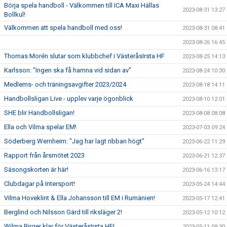
Börja spela handboll - Välkommen till ICA Maxi Hällas
2023-08-31 13:27
Bollkul!
Välkommen att spela handboll med oss!
2023-08-31 08:41
2023-08-26 16:45
Thomas Morén slutar som klubbchef i VästeråsIrsta HF
2023-08-25 14:13
Karlsson: "Ingen ska få hamna vid sidan av"
2023-08-24 10:30
Medlems- och träningsavgifter 2023/2024
2023-08-18 14:11
Handbollsligan Live - upplev varje ögonblick
2023-08-10 12:01
SHE blir Handbollsligan!
2023-08-08 08:08
Ella och Vilma spelar EM!
2023-07-03 09:24
Söderberg Wernheim: "Jag har lagt ribban högt"
2023-06-22 11:29
Rapport från årsmötet 2023
2023-06-21 12:37
Säsongskorten är här!
2023-06-16 13:17
Clubdagar på Intersport!
2023-05-24 14:44
Vilma Hoveklint & Ella Johansson till EM i Rumänien!
2023-05-17 12:41
Berglind och Nilsson Gärd till riksläger 2!
2023-05-12 10:12
Wilma Birger klar för VästeråsIrsta HF!
2023-05-11 09:30