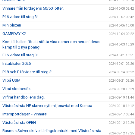
2024-10-12 09:20
Vinnare från lördagens 50/50 lotter!
2024-10-08 08:42
P16 vidare till steg 3!
2024-10-07 09:42
Miniblixten
2024-10-06 10:00
GAMEDAY X2
2024-10-04 09:22
Kom till hallen för att stötta våra damer och herrar i deras
2024-10-03 13:29
kamp till 2 nya poäng!
F16 vidare till steg 3!
2024-10-01 15:51
Irstablixten 2025
2024-10-01 09:26
P18 och F18 vidare till steg 3!
2024-09-24 08:22
VI på USM
2024-09-21 08:26
VI på skolbesök
2024-09-20 10:29
VI firar handbollens dag!
2024-09-19 11:44
Västeråsirsta HF skriver nytt miljonavtal med Kempa
2024-09-18 14:12
Intersportdagen - Vinnare!
2024-09-17 08:44
Västeråsirsta OPEN
2024-09-12 19:29
Rasmus Solver skriver lärlingskontrakt med VästeråsIrsta
2024-09-12 19:25