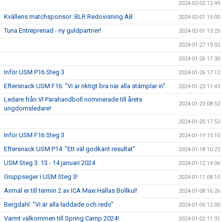
2024-02-02 12:49
Kvällens matchsponsor: BLR Redovisning AB
2024-02-01 15:00
Tuna Entreprenad - ny guldpartner!
2024-02-01 13:25
2024-01-27 19:02
2024-01-26 17:30
Inför USM P16 Steg 3
2024-01-26 17:12
Eftersnack USM F16: "Vi är riktigt bra när alla stämplar in"
2024-01-23 11:43
Ledare från VI Parahandboll nominerade till årets
2024-01-23 08:52
ungdomsledare!
2024-01-20 17:52
Inför USM F16 Steg 3
2024-01-19 15:10
Eftersnack USM P14: "Ett väl godkänt resultat"
2024-01-18 10:23
USM Steg 3: 13 - 14 januari 2024
2024-01-12 14:06
Gruppseger i USM Steg 3!
2024-01-11 08:10
Anmäl er till termin 2 av ICA Maxi Hällas Bollkul!
2024-01-08 16:26
Bergdahl: "Vi är alla laddade och redo"
2024-01-05 12:00
Varmt välkommen till Spring Camp 2024!
2024-01-02 11:31