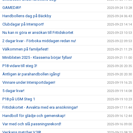
GAMEDAY!
2025-09-24 13:28
Handbollens dag på Bäckby
2025-09-24 06:43
Clubdagar på Intersport!
2025-09-23 14:14
Nu kan ni göra er ansökan till Fritidskortet
2025-09-23 10:53
2 dagar kvar - Förboka middagen redan nu!
2025-09-22 09:53
Välkommen på familjefest!
2025-09-21 11:29
Miniblixten 2025 - Klasserna börjar fyllas!
2025-09-21 11:00
P18 vidare till steg 3!
2025-09-20 20:35
Äntligen är parahandbollen igång!
2025-09-20 20:30
Vinnare under Intersportdagen!
2025-09-19 16:25
5 dagar kvar!
2025-09-19 14:08
P18 på USM Steg 1
2025-09-19 10:23
Fritidskortet - Avvakta med era ansökningar!
2025-09-17 11:44
Handboll för glädje och gemenskap!
2025-09-16 12:44
Var med och slå passningsrekord!
2025-09-16 09:00
Veckans matcher V.38!
2025-09-15 08:20