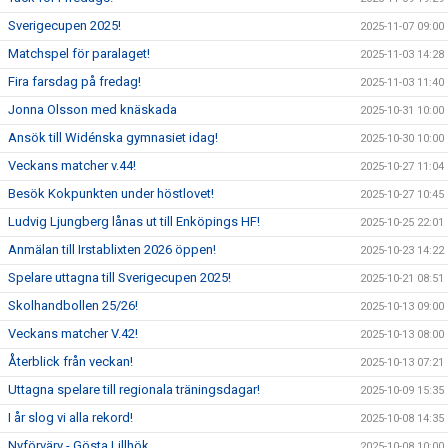
Sverigecupen 2025!
2025-11-07 09:00
Matchspel för paralaget!
2025-11-03 14:28
Fira farsdag på fredag!
2025-11-03 11:40
Jonna Olsson med knäskada
2025-10-31 10:00
Ansök till Widénska gymnasiet idag!
2025-10-30 10:00
Veckans matcher v.44!
2025-10-27 11:04
Besök Kokpunkten under höstlovet!
2025-10-27 10:45
Ludvig Ljungberg lånas ut till Enköpings HF!
2025-10-25 22:01
Anmälan till Irstablixten 2026 öppen!
2025-10-23 14:22
Spelare uttagna till Sverigecupen 2025!
2025-10-21 08:51
Skolhandbollen 25/26!
2025-10-13 09:00
Veckans matcher V.42!
2025-10-13 08:00
Återblick från veckan!
2025-10-13 07:21
Uttagna spelare till regionala träningsdagar!
2025-10-09 15:35
I år slog vi alla rekord!
2025-10-08 14:35
Nyförvärv - Gösta Lillhök
2025-10-08 10:00