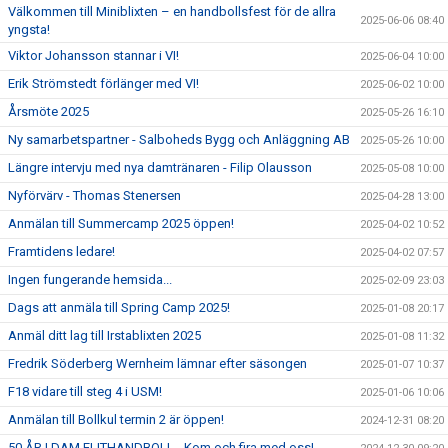
Välkommen till Miniblixten – en handbollsfest för de allra
2025-06-06 08:40
yngsta!
Viktor Johansson stannar i VI!
2025-06-04 10:00
Erik Strömstedt förlänger med VI!
2025-06-02 10:00
Årsmöte 2025
2025-05-26 16:10
Ny samarbetspartner - Salboheds Bygg och Anläggning AB
2025-05-26 10:00
Längre intervju med nya damtränaren - Filip Olausson
2025-05-08 10:00
Nyförvärv - Thomas Stenersen
2025-04-28 13:00
Anmälan till Summercamp 2025 öppen!
2025-04-02 10:52
Framtidens ledare!
2025-04-02 07:57
Ingen fungerande hemsida...
2025-02-09 23:03
Dags att anmäla till Spring Camp 2025!
2025-01-08 20:17
Anmäl ditt lag till Irstablixten 2025
2025-01-08 11:32
Fredrik Söderberg Wernheim lämnar efter säsongen
2025-01-07 10:37
F18 vidare till steg 4 i USM!
2025-01-06 10:06
Anmälan till Bollkul termin 2 är öppen!
2024-12-31 08:20
50 ÅR I DAM ELITHANDBOLL - Kom och fira med oss!