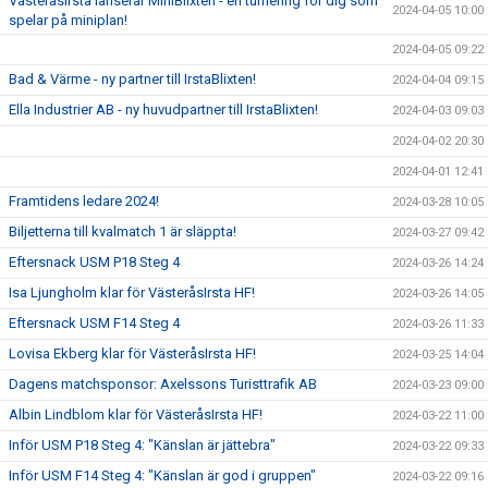
VästeråsIrsta lanserar MiniBlixten - en turnering för dig som
2024-04-05 10:00
spelar på miniplan!
2024-04-05 09:22
Bad & Värme - ny partner till IrstaBlixten!
2024-04-04 09:15
Ella Industrier AB - ny huvudpartner till IrstaBlixten!
2024-04-03 09:03
2024-04-02 20:30
2024-04-01 12:41
Framtidens ledare 2024!
2024-03-28 10:05
Biljetterna till kvalmatch 1 är släppta!
2024-03-27 09:42
Eftersnack USM P18 Steg 4
2024-03-26 14:24
Isa Ljungholm klar för VästeråsIrsta HF!
2024-03-26 14:05
Eftersnack USM F14 Steg 4
2024-03-26 11:33
Lovisa Ekberg klar för VästeråsIrsta HF!
2024-03-25 14:04
Dagens matchsponsor: Axelssons Turisttrafik AB
2024-03-23 09:00
Albin Lindblom klar för VästeråsIrsta HF!
2024-03-22 11:00
Inför USM P18 Steg 4: "Känslan är jättebra"
2024-03-22 09:33
Inför USM F14 Steg 4: "Känslan är god i gruppen"
2024-03-22 09:16