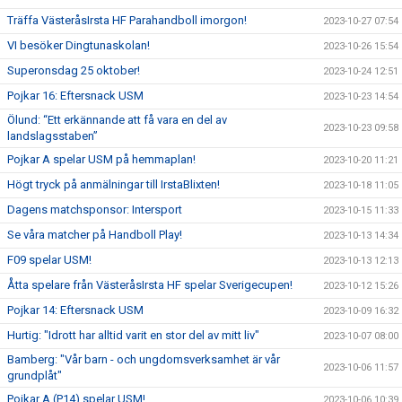
Träffa VästeråsIrsta HF Parahandboll imorgon!
2023-10-27 07:54
VI besöker Dingtunaskolan!
2023-10-26 15:54
Superonsdag 25 oktober!
2023-10-24 12:51
Pojkar 16: Eftersnack USM
2023-10-23 14:54
Ölund: “Ett erkännande att få vara en del av
2023-10-23 09:58
landslagsstaben”
Pojkar A spelar USM på hemmaplan!
2023-10-20 11:21
Högt tryck på anmälningar till IrstaBlixten!
2023-10-18 11:05
Dagens matchsponsor: Intersport
2023-10-15 11:33
Se våra matcher på Handboll Play!
2023-10-13 14:34
F09 spelar USM!
2023-10-13 12:13
Åtta spelare från VästeråsIrsta HF spelar Sverigecupen!
2023-10-12 15:26
Pojkar 14: Eftersnack USM
2023-10-09 16:32
Hurtig: "Idrott har alltid varit en stor del av mitt liv"
2023-10-07 08:00
Bamberg: "Vår barn - och ungdomsverksamhet är vår
2023-10-06 11:57
grundplåt"
Pojkar A (P14) spelar USM!
2023-10-06 10:39