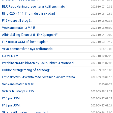
BLR Redovisning presenterar kvällens match!
2025-10-07 10:32
Ring 020-44 11 11 om du blir skadad
2025-10-06 12:59
F16 vidare till steg 3!
2025-10-06 09:31
Veckans matcher V.41!
2025-10-06 08:00
Albin Sälling lånas ut till Enköpings HF!
2025-10-04 10:00
F16 spelar USM på hemmaplan!
2025-10-03 13:49
VI välkomnar våran nya ordförande
2025-10-03
GAMEDAY!
2025-10-02 07:25
Irstablixten/Miniblixten by Kokpunkten Actionbad
2025-10-01 07:30
Dubbelarrangemang på torsdag!
2025-09-30 15:00
Fritidskortet - Avvakta med betalning av avgifterna
2025-09-30 09:10
Veckans matcher V.40
2025-09-29
Vidare till steg 3 i USM!
2025-09-28 19:24
P16 på USM!
2025-09-27 09:24
F18 på USM!
2025-09-27 09:21
Skolbesök under idrottens dag!
2025-09-26 17:00