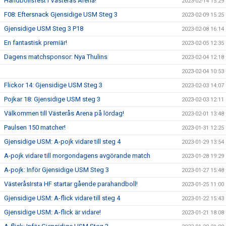
Handbollsfest i Västerås Arena!
2023-02-14 15:29
F08: Eftersnack Gjensidige USM Steg 3
2023-02-09 15:25
Gjensidige USM Steg 3 P18
2023-02-08 16:14
En fantastisk premiär!
2023-02-05 12:35
Dagens matchsponsor: Nya Thulins
2023-02-04 12:18
2023-02-04 10:53
Flickor 14: Gjensidige USM Steg 3
2023-02-03 14:07
Pojkar 18: Gjensidige USM steg 3
2023-02-03 12:11
Välkommen till Västerås Arena på lördag!
2023-02-01 13:48
Paulsen 150 matcher!
2023-01-31 12:25
Gjensidige USM: A-pojk vidare till steg 4
2023-01-29 13:54
A-pojk vidare till morgondagens avgörande match
2023-01-28 19:29
A-pojk: Inför Gjensidige USM Steg 3
2023-01-27 15:48
VästeråsIrsta HF startar gående parahandboll!
2023-01-25 11:00
Gjensidige USM: A-flick vidare till steg 4
2023-01-22 15:43
Gjensidige USM: A-flick är vidare!
2023-01-21 18:08