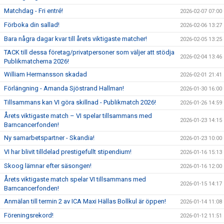
Matchdag - Fri entré!
2026-02-07 07:00
Förboka din sallad!
2026-02-06 13:27
Bara några dagar kvar till årets viktigaste matcher!
2026-02-05 13:25
TACK till dessa företag/privatpersoner som väljer att stödja
2026-02-04 13:46
Publikmatcherna 2026!
William Hermansson skadad
2026-02-01 21:41
Förlängning - Amanda Sjöstrand Hallman!
2026-01-30 16:00
Tillsammans kan VI göra skillnad - Publikmatch 2026!
2026-01-26 14:59
Årets viktigaste match – VI spelar tillsammans med
2026-01-23 14:15
Barncancerfonden!
Ny samarbetspartner - Skandia!
2026-01-23 10:00
VI har blivit tilldelad prestigefullt stipendium!
2026-01-16 15:13
Skoog lämnar efter säsongen!
2026-01-16 12:00
Årets viktigaste match spelar VI tillsammans med
2026-01-15 14:17
Barncancerfonden!
Anmälan till termin 2 av ICA Maxi Hällas Bollkul är öppen!
2026-01-14 11:08
Föreningsrekord!
2026-01-12 11:51