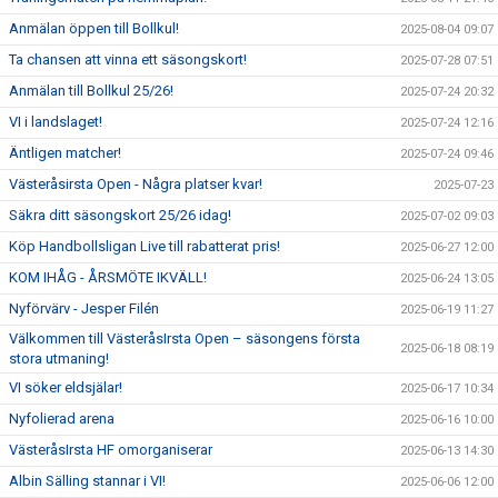
Anmälan öppen till Bollkul!
2025-08-04 09:07
Ta chansen att vinna ett säsongskort!
2025-07-28 07:51
Anmälan till Bollkul 25/26!
2025-07-24 20:32
VI i landslaget!
2025-07-24 12:16
Äntligen matcher!
2025-07-24 09:46
Västeråsirsta Open - Några platser kvar!
2025-07-23
Säkra ditt säsongskort 25/26 idag!
2025-07-02 09:03
Köp Handbollsligan Live till rabatterat pris!
2025-06-27 12:00
KOM IHÅG - ÅRSMÖTE IKVÄLL!
2025-06-24 13:05
Nyförvärv - Jesper Filén
2025-06-19 11:27
Välkommen till VästeråsIrsta Open – säsongens första
2025-06-18 08:19
stora utmaning!
VI söker eldsjälar!
2025-06-17 10:34
Nyfolierad arena
2025-06-16 10:00
VästeråsIrsta HF omorganiserar
2025-06-13 14:30
Albin Sälling stannar i VI!
2025-06-06 12:00