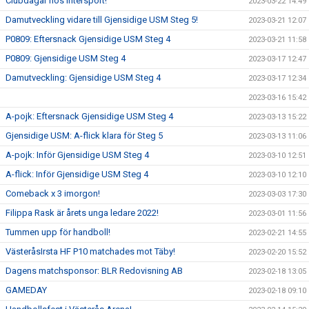
Clubdagar hos Intersport!
2023-03-22 14:49
Damutveckling vidare till Gjensidige USM Steg 5!
2023-03-21 12:07
P0809: Eftersnack Gjensidige USM Steg 4
2023-03-21 11:58
P0809: Gjensidige USM Steg 4
2023-03-17 12:47
Damutveckling: Gjensidige USM Steg 4
2023-03-17 12:34
2023-03-16 15:42
A-pojk: Eftersnack Gjensidige USM Steg 4
2023-03-13 15:22
Gjensidige USM: A-flick klara för Steg 5
2023-03-13 11:06
A-pojk: Inför Gjensidige USM Steg 4
2023-03-10 12:51
A-flick: Inför Gjensidige USM Steg 4
2023-03-10 12:10
Comeback x 3 imorgon!
2023-03-03 17:30
Filippa Rask är årets unga ledare 2022!
2023-03-01 11:56
Tummen upp för handboll!
2023-02-21 14:55
VästeråsIrsta HF P10 matchades mot Täby!
2023-02-20 15:52
Dagens matchsponsor: BLR Redovisning AB
2023-02-18 13:05
GAMEDAY
2023-02-18 09:10