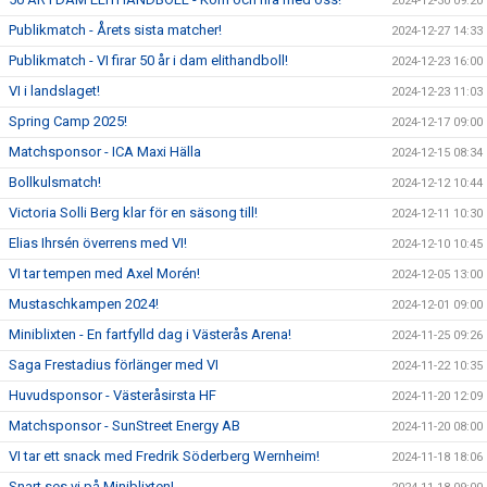
2024-12-30 09:20
Publikmatch - Årets sista matcher!
2024-12-27 14:33
Publikmatch - VI firar 50 år i dam elithandboll!
2024-12-23 16:00
VI i landslaget!
2024-12-23 11:03
Spring Camp 2025!
2024-12-17 09:00
Matchsponsor - ICA Maxi Hälla
2024-12-15 08:34
Bollkulsmatch!
2024-12-12 10:44
Victoria Solli Berg klar för en säsong till!
2024-12-11 10:30
Elias Ihrsén överrens med VI!
2024-12-10 10:45
VI tar tempen med Axel Morén!
2024-12-05 13:00
Mustaschkampen 2024!
2024-12-01 09:00
Miniblixten - En fartfylld dag i Västerås Arena!
2024-11-25 09:26
Saga Frestadius förlänger med VI
2024-11-22 10:35
Huvudsponsor - Västeråsirsta HF
2024-11-20 12:09
Matchsponsor - SunStreet Energy AB
2024-11-20 08:00
VI tar ett snack med Fredrik Söderberg Wernheim!
2024-11-18 18:06
Snart ses vi på Miniblixten!