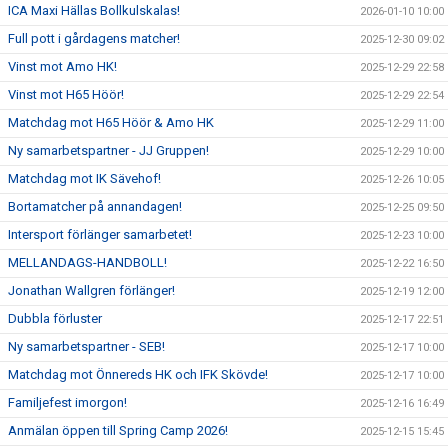
ICA Maxi Hällas Bollkulskalas!
2026-01-10 10:00
Full pott i gårdagens matcher!
2025-12-30 09:02
Vinst mot Amo HK!
2025-12-29 22:58
Vinst mot H65 Höör!
2025-12-29 22:54
Matchdag mot H65 Höör & Amo HK
2025-12-29 11:00
Ny samarbetspartner - JJ Gruppen!
2025-12-29 10:00
Matchdag mot IK Sävehof!
2025-12-26 10:05
Bortamatcher på annandagen!
2025-12-25 09:50
Intersport förlänger samarbetet!
2025-12-23 10:00
MELLANDAGS-HANDBOLL!
2025-12-22 16:50
Jonathan Wallgren förlänger!
2025-12-19 12:00
Dubbla förluster
2025-12-17 22:51
Ny samarbetspartner - SEB!
2025-12-17 10:00
Matchdag mot Önnereds HK och IFK Skövde!
2025-12-17 10:00
Familjefest imorgon!
2025-12-16 16:49
Anmälan öppen till Spring Camp 2026!
2025-12-15 15:45