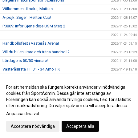
Dagens matchsponsor: Axelssons
2022-11-30 12:00
Välkommen tillbaka, Mattias!
2022-11-29 12:00
A-pojk: Seger i Hellton Cup!
2022-11-28 14:07
P0809: Inför Gjensidige USM Steg 2
2022-11-25 15:02
2022-11-24 09:44
Handbollsfest i Västerås Arena!
2022-11-24 09:15
Vill du bli en lirare och träna handboll?
2022-11-23 13:39
Lördagens 50/50-vinnare!
2022-11-21 11:08
VästeråsIrsta HF 31 - 34 Amo HK
2022-11-19 19:10
Dagens match presenteras av Barndiabetesfonden!
2022-11-19 13:09
Nyhet i vår souvenirbutik!
För att hemsidan ska fungera korrekt använder vi nödvändiga
2022-11-17 11:58
cookies från SportAdmin. Dessa går inte att stänga av.
Föreningsutveckling - Elit är igång!
2022-11-16 15:38
Föreningen kan också använda frivilliga cookies, t.ex. för statistik
P18 vidare till Gjensidige USM Steg 3!
2022-11-15 13:50
eller marknadsföring. Du väljer själv om du vill acceptera dessa.
Världsdiabetesdagen 2022
2022-11-14 10:41
Anpassa dina val
P19: Gjensidige USM Steg 2
2022-11-11 19:23
Acceptera nödvändiga
Acceptera alla
VästeråsIrsta HF växer!
2022-11-10 09:56