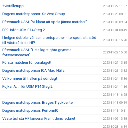
#viställerupp
2023-12-22 11:57
Dagens matchsponsor: SoVent Group
2023-12-20 08:51
Eftersnack USM: "Vi klarar att spela jämna matcher"
2023-12-05 09:04
F09: Inför USM F14 Steg 2
2023-12-01 08:49
I helgen dubblar vår samarbetspartner Intersport sitt stöd
2023-11-30 15:20
till VästeråsIrsta HF!
Eftersnack USM: "Hela laget göra grymma
2023-11-29 15:00
försvarsinsatser"
Första matchen för paralaget!
2023-11-27 13:15
Dagens matchsponsor ICA Maxi Hälla
2023-11-26 13:32
Välkommen till hallen på söndag!
2023-11-24 15:36
Pojkar A: Inför USM P14 Steg 2
2023-11-24 11:16
2023-11-18 16:28
Dagens matchsponsor: Brages Tryckcenter
2023-11-18 09:59
Dagens matchsponsor: PerformIQ
2023-11-11 10:11
VästeråsIrsta HF lanserar Framtidens ledare!
2023-11-09 13:38
2023-10-28 16:39