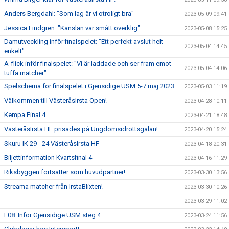
Anders Bergdahl: "Som lag är vi otroligt bra"
2023-05-09 09:41
Jessica Lindgren: "Känslan var smått overklig"
2023-05-08 15:25
Damutveckling inför finalspelet: "Ett perfekt avslut helt
2023-05-04 14:45
enkelt"
A-flick inför finalspelet: "Vi är laddade och ser fram emot
2023-05-04 14:06
tuffa matcher"
Spelschema för finalspelet i Gjensidige USM 5-7 maj 2023
2023-05-03 11:19
Välkommen till VästeråsIrsta Open!
2023-04-28 10:11
Kempa Final 4
2023-04-21 18:48
VästeråsIrsta HF prisades på Ungdomsidrottsgalan!
2023-04-20 15:24
Skuru IK 29 - 24 VästeråsIrsta HF
2023-04-18 20:31
Biljettinformation Kvartsfinal 4
2023-04-16 11:29
Riksbyggen fortsätter som huvudpartner!
2023-03-30 13:56
Streama matcher från IrstaBlixten!
2023-03-30 10:26
2023-03-29 11:02
F08: Inför Gjensidige USM steg 4
2023-03-24 11:56