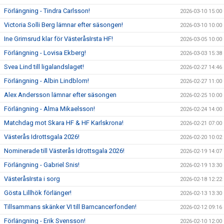
Förlängning - Tindra Carlsson!
2026-03-10 15:00
Victoria Solli Berg lämnar efter säsongen!
2026-03-10 10:00
Ine Grimsrud klar för VästeråsIrsta HF!
2026-03-05 10:00
Förlängning - Lovisa Ekberg!
2026-03-03 15:38
Svea Lind till ligalandslaget!
2026-02-27 14:46
Förlängning - Albin Lindblom!
2026-02-27 11:00
Alex Andersson lämnar efter säsongen
2026-02-25 10:00
Förlängning - Alma Mikaelsson!
2026-02-24 14:00
Matchdag mot Skara HF & HF Karlskrona!
2026-02-21 07:00
Västerås Idrottsgala 2026!
2026-02-20 10:02
Nominerade till Västerås Idrottsgala 2026!
2026-02-19 14:07
Förlängning - Gabriel Snis!
2026-02-19 13:30
VästeråsIrsta i sorg
2026-02-18 12:22
Gösta Lillhök förlänger!
2026-02-13 13:30
Tillsammans skänker VI till Barncancerfonden!
2026-02-12 09:16
Förlängning - Erik Svensson!
2026-02-10 12:00