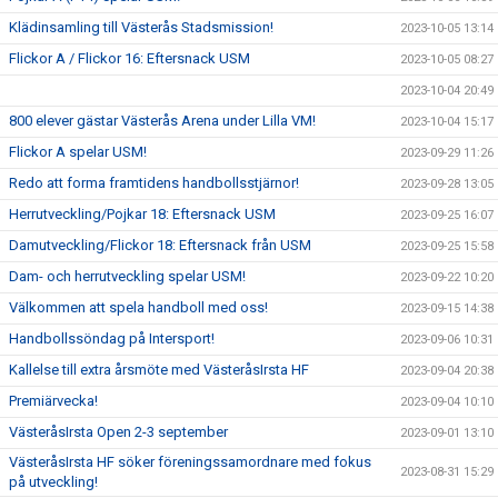
Klädinsamling till Västerås Stadsmission!
2023-10-05 13:14
Flickor A / Flickor 16: Eftersnack USM
2023-10-05 08:27
2023-10-04 20:49
800 elever gästar Västerås Arena under Lilla VM!
2023-10-04 15:17
Flickor A spelar USM!
2023-09-29 11:26
Redo att forma framtidens handbollsstjärnor!
2023-09-28 13:05
Herrutveckling/Pojkar 18: Eftersnack USM
2023-09-25 16:07
Damutveckling/Flickor 18: Eftersnack från USM
2023-09-25 15:58
Dam- och herrutveckling spelar USM!
2023-09-22 10:20
Välkommen att spela handboll med oss!
2023-09-15 14:38
Handbollssöndag på Intersport!
2023-09-06 10:31
Kallelse till extra årsmöte med VästeråsIrsta HF
2023-09-04 20:38
Premiärvecka!
2023-09-04 10:10
VästeråsIrsta Open 2-3 september
2023-09-01 13:10
VästeråsIrsta HF söker föreningssamordnare med fokus
2023-08-31 15:29
på utveckling!