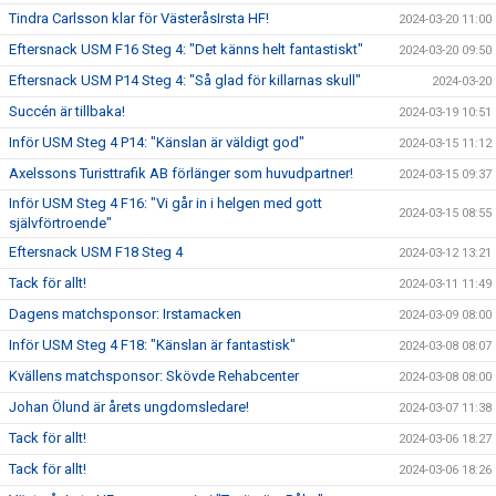
Tindra Carlsson klar för VästeråsIrsta HF!
2024-03-20 11:00
Eftersnack USM F16 Steg 4: "Det känns helt fantastiskt"
2024-03-20 09:50
Eftersnack USM P14 Steg 4: "Så glad för killarnas skull"
2024-03-20
Succén är tillbaka!
2024-03-19 10:51
Inför USM Steg 4 P14: "Känslan är väldigt god"
2024-03-15 11:12
Axelssons Turisttrafik AB förlänger som huvudpartner!
2024-03-15 09:37
Inför USM Steg 4 F16: "Vi går in i helgen med gott
2024-03-15 08:55
självförtroende"
Eftersnack USM F18 Steg 4
2024-03-12 13:21
Tack för allt!
2024-03-11 11:49
Dagens matchsponsor: Irstamacken
2024-03-09 08:00
Inför USM Steg 4 F18: "Känslan är fantastisk"
2024-03-08 08:07
Kvällens matchsponsor: Skövde Rehabcenter
2024-03-08 08:00
Johan Ölund är årets ungdomsledare!
2024-03-07 11:38
Tack för allt!
2024-03-06 18:27
Tack för allt!
2024-03-06 18:26