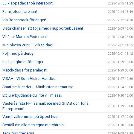
Julklappsdagar på Intersport!
2025-12-15 11:23
Familjefest i arenan!
2025-12-14 13:49
Ida Rosenback förlänger!
2025-12-12 14:10
Sista chansen att följa med i supporterbussen!
2025-12-09 15:06
VI lånar Marcus Pedersen!
2025-12-08 16:00
Miniblixten 2025 – vilken dag!
2025-12-01 14:55
Följ med på derby!
2025-12-01 13:12
Isa Ljungholm förlänger
2025-11-29 10:00
Match-dags för paralaget!
2025-11-29 08:00
VISÄH - VI Som Älskar Handboll
2025-11-27 10:30
Snart smäller det – Miniblixten närmar sig!
2025-11-24 10:00
Ett julerbjudande du inte vill missa!
2025-11-20 12:00
VästeråsIrsta HF i samarbete med GITAB och Tuna
2025-11-19 10:00
Entreprenad!
Varmt välkommen på öppet hus!
2025-11-17 10:00
Beställ din alldeles egna matchtröja!
2025-11-10 10:00
Tack för i fredags!
2025-11-09 19:29