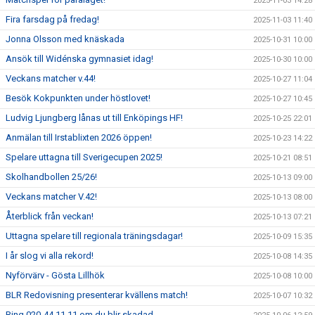
2025-11-03 14:28
Fira farsdag på fredag!
2025-11-03 11:40
Jonna Olsson med knäskada
2025-10-31 10:00
Ansök till Widénska gymnasiet idag!
2025-10-30 10:00
Veckans matcher v.44!
2025-10-27 11:04
Besök Kokpunkten under höstlovet!
2025-10-27 10:45
Ludvig Ljungberg lånas ut till Enköpings HF!
2025-10-25 22:01
Anmälan till Irstablixten 2026 öppen!
2025-10-23 14:22
Spelare uttagna till Sverigecupen 2025!
2025-10-21 08:51
Skolhandbollen 25/26!
2025-10-13 09:00
Veckans matcher V.42!
2025-10-13 08:00
Återblick från veckan!
2025-10-13 07:21
Uttagna spelare till regionala träningsdagar!
2025-10-09 15:35
I år slog vi alla rekord!
2025-10-08 14:35
Nyförvärv - Gösta Lillhök
2025-10-08 10:00
BLR Redovisning presenterar kvällens match!
2025-10-07 10:32
Ring 020-44 11 11 om du blir skadad