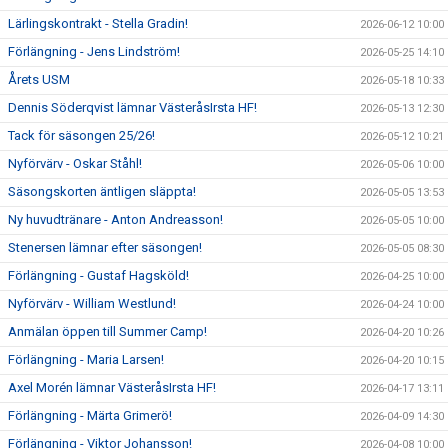
Lärlingskontrakt - Stella Gradin!
2026-06-12 10:00
Förlängning - Jens Lindström!
2026-05-25 14:10
Årets USM
2026-05-18 10:33
Dennis Söderqvist lämnar VästeråsIrsta HF!
2026-05-13 12:30
Tack för säsongen 25/26!
2026-05-12 10:21
Nyförvärv - Oskar Ståhl!
2026-05-06 10:00
Säsongskorten äntligen släppta!
2026-05-05 13:53
Ny huvudtränare - Anton Andreasson!
2026-05-05 10:00
Stenersen lämnar efter säsongen!
2026-05-05 08:30
Förlängning - Gustaf Hagsköld!
2026-04-25 10:00
Nyförvärv - William Westlund!
2026-04-24 10:00
Anmälan öppen till Summer Camp!
2026-04-20 10:26
Förlängning - Maria Larsen!
2026-04-20 10:15
Axel Morén lämnar VästeråsIrsta HF!
2026-04-17 13:11
Förlängning - Märta Grimerö!
2026-04-09 14:30
Förlängning - Viktor Johansson!
2026-04-08 10:00