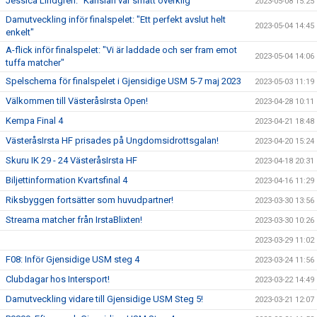
Jessica Lindgren: "Känslan var smått overklig"
2023-05-08 15:25
Damutveckling inför finalspelet: "Ett perfekt avslut helt
2023-05-04 14:45
enkelt"
A-flick inför finalspelet: "Vi är laddade och ser fram emot
2023-05-04 14:06
tuffa matcher"
Spelschema för finalspelet i Gjensidige USM 5-7 maj 2023
2023-05-03 11:19
Välkommen till VästeråsIrsta Open!
2023-04-28 10:11
Kempa Final 4
2023-04-21 18:48
VästeråsIrsta HF prisades på Ungdomsidrottsgalan!
2023-04-20 15:24
Skuru IK 29 - 24 VästeråsIrsta HF
2023-04-18 20:31
Biljettinformation Kvartsfinal 4
2023-04-16 11:29
Riksbyggen fortsätter som huvudpartner!
2023-03-30 13:56
Streama matcher från IrstaBlixten!
2023-03-30 10:26
2023-03-29 11:02
F08: Inför Gjensidige USM steg 4
2023-03-24 11:56
Clubdagar hos Intersport!
2023-03-22 14:49
Damutveckling vidare till Gjensidige USM Steg 5!
2023-03-21 12:07