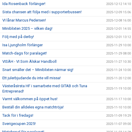
Ida Rosenback förlänger!
2025-12-12 14:10
Sista chansen att följa med i supporterbussen!
2025-12-09 15:06
VI lånar Marcus Pedersen!
2025-12-08 16:00
Miniblixten 2025 – vilken dag!
2025-12-01 14:55
Följ med på derby!
2025-12-01 13:12
Isa Ljungholm förlänger
2025-11-29 10:00
Match-dags för paralaget!
2025-11-29 08:00
VISÄH - VI Som Älskar Handboll
2025-11-27 10:30
Snart smäller det – Miniblixten närmar sig!
2025-11-24 10:00
Ett julerbjudande du inte vill missa!
2025-11-20 12:00
VästeråsIrsta HF i samarbete med GITAB och Tuna
2025-11-19 10:00
Entreprenad!
Varmt välkommen på öppet hus!
2025-11-17 10:00
Beställ din alldeles egna matchtröja!
2025-11-10 10:00
Tack för i fredags!
2025-11-09 19:29
Sverigecupen 2025!
2025-11-07 09:00
Matchspel för paralaget!