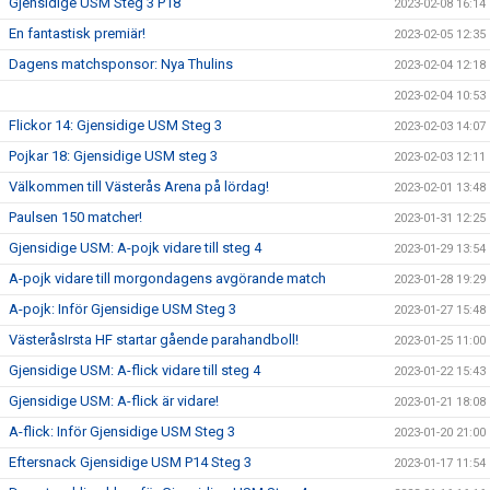
Gjensidige USM Steg 3 P18
2023-02-08 16:14
En fantastisk premiär!
2023-02-05 12:35
Dagens matchsponsor: Nya Thulins
2023-02-04 12:18
2023-02-04 10:53
Flickor 14: Gjensidige USM Steg 3
2023-02-03 14:07
Pojkar 18: Gjensidige USM steg 3
2023-02-03 12:11
Välkommen till Västerås Arena på lördag!
2023-02-01 13:48
Paulsen 150 matcher!
2023-01-31 12:25
Gjensidige USM: A-pojk vidare till steg 4
2023-01-29 13:54
A-pojk vidare till morgondagens avgörande match
2023-01-28 19:29
A-pojk: Inför Gjensidige USM Steg 3
2023-01-27 15:48
VästeråsIrsta HF startar gående parahandboll!
2023-01-25 11:00
Gjensidige USM: A-flick vidare till steg 4
2023-01-22 15:43
Gjensidige USM: A-flick är vidare!
2023-01-21 18:08
A-flick: Inför Gjensidige USM Steg 3
2023-01-20 21:00
Eftersnack Gjensidige USM P14 Steg 3
2023-01-17 11:54