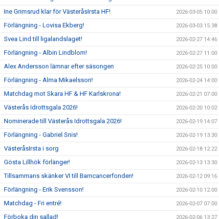
Ine Grimsrud klar för VästeråsIrsta HF!
2026-03-05 10:00
Förlängning - Lovisa Ekberg!
2026-03-03 15:38
Svea Lind till ligalandslaget!
2026-02-27 14:46
Förlängning - Albin Lindblom!
2026-02-27 11:00
Alex Andersson lämnar efter säsongen
2026-02-25 10:00
Förlängning - Alma Mikaelsson!
2026-02-24 14:00
Matchdag mot Skara HF & HF Karlskrona!
2026-02-21 07:00
Västerås Idrottsgala 2026!
2026-02-20 10:02
Nominerade till Västerås Idrottsgala 2026!
2026-02-19 14:07
Förlängning - Gabriel Snis!
2026-02-19 13:30
VästeråsIrsta i sorg
2026-02-18 12:22
Gösta Lillhök förlänger!
2026-02-13 13:30
Tillsammans skänker VI till Barncancerfonden!
2026-02-12 09:16
Förlängning - Erik Svensson!
2026-02-10 12:00
Matchdag - Fri entré!
2026-02-07 07:00
Förboka din sallad!
2026-02-06 13:27