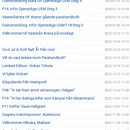
Damutveckling klara för Gjensidige USM Steg 4
2023-01-16 16:16
P14: Inför Gjensidige USM Steg 3
2023-01-13 14:04
VästeråsIrsta HF startar gående parahandboll!
2023-01-10 12:35
Damutveckling: Inför Gjensidige USM F18 Steg 3
2023-01-06 14:29
Välkommen till Västerås Arena på torsdag!
2022-12-27 11:15
2022-12-24 13:10
God Jul & Gott Nytt År från oss!
2022-12-23 14:43
Vill du vara ledare inom Parahandboll?
2022-12-19 13:21
Limited Edition: Vickan Tribute
2022-12-14 12:42
VI hyllar Vickan!
2022-12-13 11:37
Erbjudande från Intersport!
2022-12-13 11:03
F08: "Vi ser fram emot utmaningen i helgen"
2022-12-02 11:48
P14: "Vi har duktiga killar som kämpar hårt tillsammans"
2022-12-01 12:31
P11 träffar Claes Hellgren!
2022-12-01 11:41
Dagens matchsponsor: Axelssons
2022-11-30 12:00
Välkommen tillbaka, Mattias!
2022-11-29 12:00