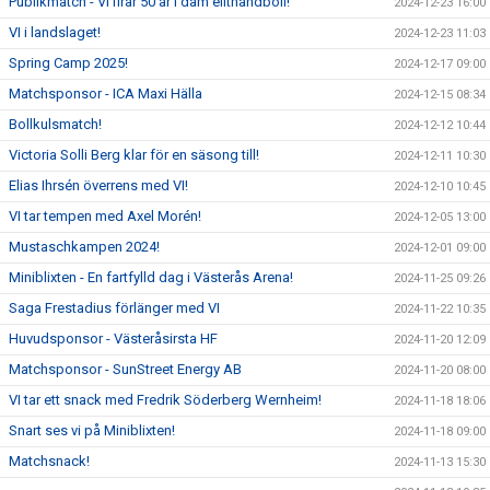
Publikmatch - VI firar 50 år i dam elithandboll!
2024-12-23 16:00
VI i landslaget!
2024-12-23 11:03
Spring Camp 2025!
2024-12-17 09:00
Matchsponsor - ICA Maxi Hälla
2024-12-15 08:34
Bollkulsmatch!
2024-12-12 10:44
Victoria Solli Berg klar för en säsong till!
2024-12-11 10:30
Elias Ihrsén överrens med VI!
2024-12-10 10:45
VI tar tempen med Axel Morén!
2024-12-05 13:00
Mustaschkampen 2024!
2024-12-01 09:00
Miniblixten - En fartfylld dag i Västerås Arena!
2024-11-25 09:26
Saga Frestadius förlänger med VI
2024-11-22 10:35
Huvudsponsor - Västeråsirsta HF
2024-11-20 12:09
Matchsponsor - SunStreet Energy AB
2024-11-20 08:00
VI tar ett snack med Fredrik Söderberg Wernheim!
2024-11-18 18:06
Snart ses vi på Miniblixten!
2024-11-18 09:00
Matchsnack!
2024-11-13 15:30