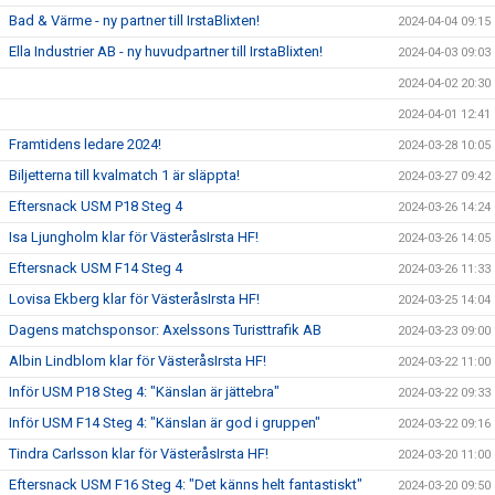
Bad & Värme - ny partner till IrstaBlixten!
2024-04-04 09:15
Ella Industrier AB - ny huvudpartner till IrstaBlixten!
2024-04-03 09:03
2024-04-02 20:30
2024-04-01 12:41
Framtidens ledare 2024!
2024-03-28 10:05
Biljetterna till kvalmatch 1 är släppta!
2024-03-27 09:42
Eftersnack USM P18 Steg 4
2024-03-26 14:24
Isa Ljungholm klar för VästeråsIrsta HF!
2024-03-26 14:05
Eftersnack USM F14 Steg 4
2024-03-26 11:33
Lovisa Ekberg klar för VästeråsIrsta HF!
2024-03-25 14:04
Dagens matchsponsor: Axelssons Turisttrafik AB
2024-03-23 09:00
Albin Lindblom klar för VästeråsIrsta HF!
2024-03-22 11:00
Inför USM P18 Steg 4: "Känslan är jättebra"
2024-03-22 09:33
Inför USM F14 Steg 4: "Känslan är god i gruppen"
2024-03-22 09:16
Tindra Carlsson klar för VästeråsIrsta HF!
2024-03-20 11:00
Eftersnack USM F16 Steg 4: "Det känns helt fantastiskt"
2024-03-20 09:50