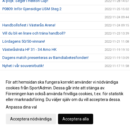
A-pojk: Seger i Hellton Cup!
2022-11-28 14:07
P0809: Inför Gjensidige USM Steg 2
2022-11-25 15:02
2022-11-24 09:44
Handbollsfest i Västerås Arena!
2022-11-24 09:15
Vill du bli en lirare och träna handboll?
2022-11-23 13:39
Lördagens 50/50-vinnare!
2022-11-21 11:08
VästeråsIrsta HF 31 - 34 Amo HK
2022-11-19 19:10
Dagens match presenteras av Barndiabetesfonden!
2022-11-19 13:09
Nyhet i vår souvenirbutik!
2022-11-17 11:58
Föreningsutveckling - Elit är igång!
2022-11-16 15:38
P18 vidare till Gjensidige USM Steg 3!
För att hemsidan ska fungera korrekt använder vi nödvändiga
2022-11-15 13:50
cookies från SportAdmin. Dessa går inte att stänga av.
Världsdiabetesdagen 2022
2022-11-14 10:41
Föreningen kan också använda frivilliga cookies, t.ex. för statistik
P19: Gjensidige USM Steg 2
2022-11-11 19:23
eller marknadsföring. Du väljer själv om du vill acceptera dessa.
VästeråsIrsta HF växer!
Anpassa dina val
2022-11-10 09:56
Eftersnack: Gjensidige USM Steg 1 (A-pojk)
2022-10-24 14:29
Acceptera nödvändiga
Acceptera alla
Dagens matchsponsor: Skövde Rehabcenter
2022-10-22 10:34