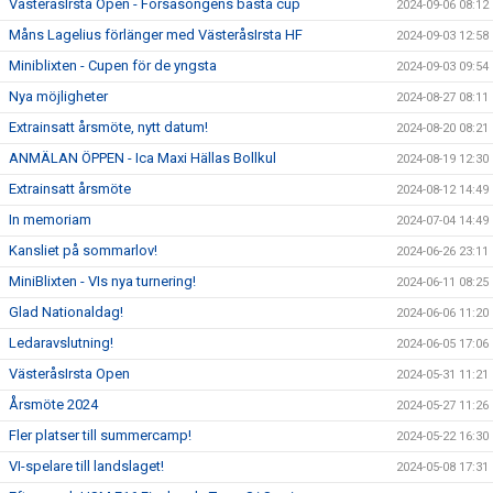
VästeråsIrsta Open - Försäsongens bästa cup
2024-09-06 08:12
Måns Lagelius förlänger med VästeråsIrsta HF
2024-09-03 12:58
Miniblixten - Cupen för de yngsta
2024-09-03 09:54
Nya möjligheter
2024-08-27 08:11
Extrainsatt årsmöte, nytt datum!
2024-08-20 08:21
ANMÄLAN ÖPPEN - Ica Maxi Hällas Bollkul
2024-08-19 12:30
Extrainsatt årsmöte
2024-08-12 14:49
In memoriam
2024-07-04 14:49
Kansliet på sommarlov!
2024-06-26 23:11
MiniBlixten - VIs nya turnering!
2024-06-11 08:25
Glad Nationaldag!
2024-06-06 11:20
Ledaravslutning!
2024-06-05 17:06
VästeråsIrsta Open
2024-05-31 11:21
Årsmöte 2024
2024-05-27 11:26
Fler platser till summercamp!
2024-05-22 16:30
VI-spelare till landslaget!
2024-05-08 17:31