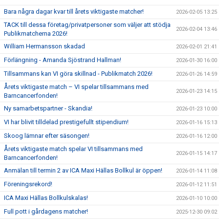
Bara några dagar kvar till årets viktigaste matcher!
2026-02-05 13:25
TACK till dessa företag/privatpersoner som väljer att stödja
2026-02-04 13:46
Publikmatcherna 2026!
William Hermansson skadad
2026-02-01 21:41
Förlängning - Amanda Sjöstrand Hallman!
2026-01-30 16:00
Tillsammans kan VI göra skillnad - Publikmatch 2026!
2026-01-26 14:59
Årets viktigaste match – VI spelar tillsammans med
2026-01-23 14:15
Barncancerfonden!
Ny samarbetspartner - Skandia!
2026-01-23 10:00
VI har blivit tilldelad prestigefullt stipendium!
2026-01-16 15:13
Skoog lämnar efter säsongen!
2026-01-16 12:00
Årets viktigaste match spelar VI tillsammans med
2026-01-15 14:17
Barncancerfonden!
Anmälan till termin 2 av ICA Maxi Hällas Bollkul är öppen!
2026-01-14 11:08
Föreningsrekord!
2026-01-12 11:51
ICA Maxi Hällas Bollkulskalas!
2026-01-10 10:00
Full pott i gårdagens matcher!
2025-12-30 09:02