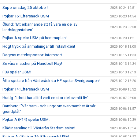
Superonsdag 25 oktober!
2023-10-24 12:51
Pojkar 16: Eftersnack USM
2023-10-23 14:54
Ölund: “Ett erkännande att få vara en del av
2023-10-23 09:58
landslagsstaben”
Pojkar A spelar USM på hemmaplan!
2023-10-20 11:21
Högt tryck på anmälningar till IrstaBlixten!
2023-10-18 11:05
Dagens matchsponsor: Intersport
2023-10-15 11:33
Se våra matcher på Handboll Play!
2023-10-13 14:34
F09 spelar USM!
2023-10-13 12:13
Åtta spelare från VästeråsIrsta HF spelar Sverigecupen!
2023-10-12 15:26
Pojkar 14: Eftersnack USM
2023-10-09 16:32
Hurtig: "Idrott har alltid varit en stor del av mitt liv"
2023-10-07 08:00
Bamberg: "Vår barn - och ungdomsverksamhet är vår
2023-10-06 11:57
grundplåt"
Pojkar A (P14) spelar USM!
2023-10-06 10:39
Klädinsamling till Västerås Stadsmission!
2023-10-05 13:14
Flickor A / Flickor 16: Eftersnack USM
2023-10-05 08:27