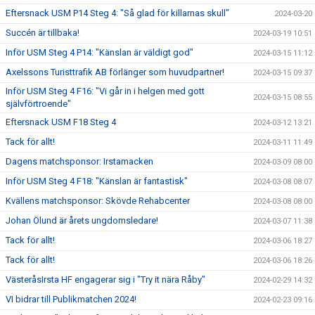
Eftersnack USM P14 Steg 4: "Så glad för killarnas skull"
2024-03-20
Succén är tillbaka!
2024-03-19 10:51
Inför USM Steg 4 P14: "Känslan är väldigt god"
2024-03-15 11:12
Axelssons Turisttrafik AB förlänger som huvudpartner!
2024-03-15 09:37
Inför USM Steg 4 F16: "Vi går in i helgen med gott
2024-03-15 08:55
självförtroende"
Eftersnack USM F18 Steg 4
2024-03-12 13:21
Tack för allt!
2024-03-11 11:49
Dagens matchsponsor: Irstamacken
2024-03-09 08:00
Inför USM Steg 4 F18: "Känslan är fantastisk"
2024-03-08 08:07
Kvällens matchsponsor: Skövde Rehabcenter
2024-03-08 08:00
Johan Ölund är årets ungdomsledare!
2024-03-07 11:38
Tack för allt!
2024-03-06 18:27
Tack för allt!
2024-03-06 18:26
VästeråsIrsta HF engagerar sig i "Try it nära Råby"
2024-02-29 14:32
VI bidrar till Publikmatchen 2024!
2024-02-23 09:16