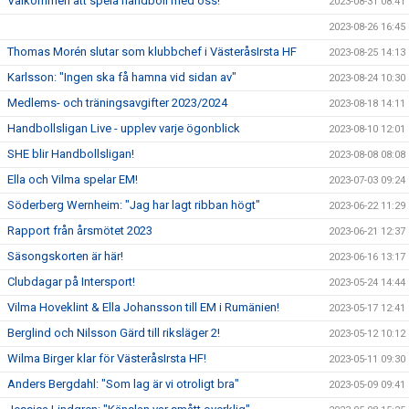
Välkommen att spela handboll med oss!
2023-08-31 08:41
2023-08-26 16:45
Thomas Morén slutar som klubbchef i VästeråsIrsta HF
2023-08-25 14:13
Karlsson: "Ingen ska få hamna vid sidan av"
2023-08-24 10:30
Medlems- och träningsavgifter 2023/2024
2023-08-18 14:11
Handbollsligan Live - upplev varje ögonblick
2023-08-10 12:01
SHE blir Handbollsligan!
2023-08-08 08:08
Ella och Vilma spelar EM!
2023-07-03 09:24
Söderberg Wernheim: "Jag har lagt ribban högt"
2023-06-22 11:29
Rapport från årsmötet 2023
2023-06-21 12:37
Säsongskorten är här!
2023-06-16 13:17
Clubdagar på Intersport!
2023-05-24 14:44
Vilma Hoveklint & Ella Johansson till EM i Rumänien!
2023-05-17 12:41
Berglind och Nilsson Gärd till riksläger 2!
2023-05-12 10:12
Wilma Birger klar för VästeråsIrsta HF!
2023-05-11 09:30
Anders Bergdahl: "Som lag är vi otroligt bra"
2023-05-09 09:41