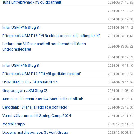
Tuna Entreprenad - ny guldpartner!
2024-02-01 13:25
2024-01-27 19:02
2024-01-26 17:30
Inför USM P16 Steg 3
2024-01-26 17:12
Eftersnack USM F16: "Vi är riktigt bra när alla stämplar in"
2024-01-23 11:43
Ledare från VI Parahandboll nominerade till årets
2024-01-23 08:52
ungdomsledare!
2024-01-20 17:52
Inför USM F16 Steg 3
2024-01-19 15:10
Eftersnack USM P14: "Ett väl godkänt resultat"
2024-01-18 10:23
USM Steg 3: 13 - 14 januari 2024
2024-01-12 14:06
Gruppseger i USM Steg 3!
2024-01-11 08:10
Anmäl er till termin 2 av ICA Maxi Hällas Bollkul!
2024-01-08 16:26
Bergdahl: "Vi är alla laddade och redo"
2024-01-05 12:00
Varmt välkommen till Spring Camp 2024!
2024-01-02 11:31
#viställerupp
2023-12-22 11:57
Dagens matchsponsor: SoVent Group
2023-12-20 08:51