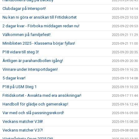
2025-09-24 06:43
Clubdagar på Intersport!
2025-09-23 14:14
Nu kan ni göra er ansökan till Fritidskortet
2025-09-23 10:53
2 dagar kvar - Förboka middagen redan nu!
2025-09-22 09:53
Välkommen på familjefest!
2025-09-21 11:29
Miniblixten 2025 - Klasserna börjar fyllas!
2025-09-21 11:00
P18 vidare till steg 3!
2025-09-20 20:35
Äntligen är parahandbollen igång!
2025-09-20 20:30
Vinnare under Intersportdagen!
2025-09-19 16:25
5 dagar kvar!
2025-09-19 14:08
P18 på USM Steg 1
2025-09-19 10:23
Fritidskortet - Avvakta med era ansökningar!
2025-09-17 11:44
Handboll för glädje och gemenskap!
2025-09-16 12:44
Var med och slå passningsrekord!
2025-09-16 09:00
Veckans matcher V.38!
2025-09-15 08:20
Veckans matcher V.37!
2025-09-08 08:00
VästeråsIrsta Open 2025/26!