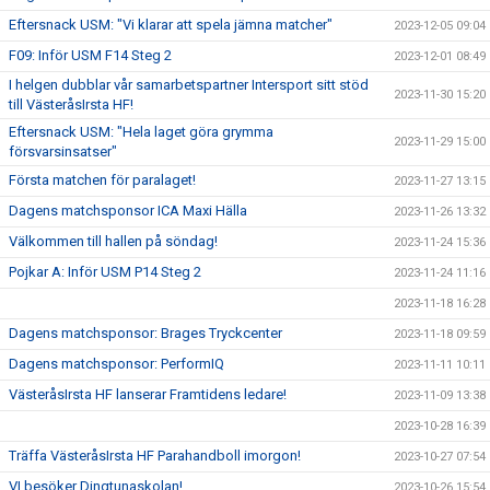
Eftersnack USM: "Vi klarar att spela jämna matcher"
2023-12-05 09:04
F09: Inför USM F14 Steg 2
2023-12-01 08:49
I helgen dubblar vår samarbetspartner Intersport sitt stöd
2023-11-30 15:20
till VästeråsIrsta HF!
Eftersnack USM: "Hela laget göra grymma
2023-11-29 15:00
försvarsinsatser"
Första matchen för paralaget!
2023-11-27 13:15
Dagens matchsponsor ICA Maxi Hälla
2023-11-26 13:32
Välkommen till hallen på söndag!
2023-11-24 15:36
Pojkar A: Inför USM P14 Steg 2
2023-11-24 11:16
2023-11-18 16:28
Dagens matchsponsor: Brages Tryckcenter
2023-11-18 09:59
Dagens matchsponsor: PerformIQ
2023-11-11 10:11
VästeråsIrsta HF lanserar Framtidens ledare!
2023-11-09 13:38
2023-10-28 16:39
Träffa VästeråsIrsta HF Parahandboll imorgon!
2023-10-27 07:54
VI besöker Dingtunaskolan!
2023-10-26 15:54