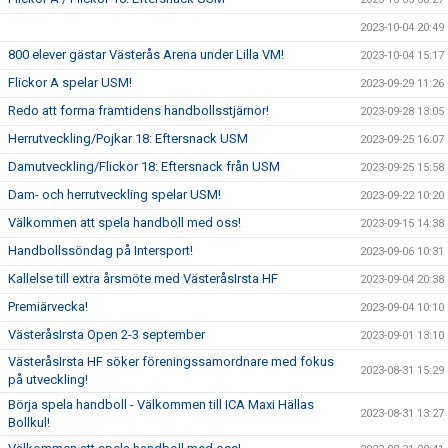
2023-10-04 20:49
800 elever gästar Västerås Arena under Lilla VM!
2023-10-04 15:17
Flickor A spelar USM!
2023-09-29 11:26
Redo att forma framtidens handbollsstjärnor!
2023-09-28 13:05
Herrutveckling/Pojkar 18: Eftersnack USM
2023-09-25 16:07
Damutveckling/Flickor 18: Eftersnack från USM
2023-09-25 15:58
Dam- och herrutveckling spelar USM!
2023-09-22 10:20
Välkommen att spela handboll med oss!
2023-09-15 14:38
Handbollssöndag på Intersport!
2023-09-06 10:31
Kallelse till extra årsmöte med VästeråsIrsta HF
2023-09-04 20:38
Premiärvecka!
2023-09-04 10:10
VästeråsIrsta Open 2-3 september
2023-09-01 13:10
VästeråsIrsta HF söker föreningssamordnare med fokus
2023-08-31 15:29
på utveckling!
Börja spela handboll - Välkommen till ICA Maxi Hällas
2023-08-31 13:27
Bollkul!