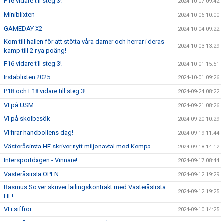
P16 vidare till steg 3!
2024-10-07 09:42
Miniblixten
2024-10-06 10:00
GAMEDAY X2
2024-10-04 09:22
Kom till hallen för att stötta våra damer och herrar i deras
2024-10-03 13:29
kamp till 2 nya poäng!
F16 vidare till steg 3!
2024-10-01 15:51
Irstablixten 2025
2024-10-01 09:26
P18 och F18 vidare till steg 3!
2024-09-24 08:22
VI på USM
2024-09-21 08:26
VI på skolbesök
2024-09-20 10:29
VI firar handbollens dag!
2024-09-19 11:44
Västeråsirsta HF skriver nytt miljonavtal med Kempa
2024-09-18 14:12
Intersportdagen - Vinnare!
2024-09-17 08:44
Västeråsirsta OPEN
2024-09-12 19:29
Rasmus Solver skriver lärlingskontrakt med VästeråsIrsta
2024-09-12 19:25
HF!
VI i siffror
2024-09-10 14:25