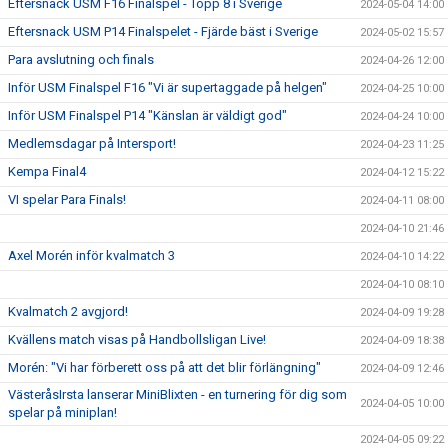
Eftersnack USM F16 Finalspel - Topp 8 i Sverige
2024-05-04 14:00
Eftersnack USM P14 Finalspelet - Fjärde bäst i Sverige
2024-05-02 15:57
Para avslutning och finals
2024-04-26 12:00
Inför USM Finalspel F16 "Vi är supertaggade på helgen"
2024-04-25 10:00
Inför USM Finalspel P14 "Känslan är väldigt god"
2024-04-24 10:00
Medlemsdagar på Intersport!
2024-04-23 11:25
Kempa Final4
2024-04-12 15:22
VI spelar Para Finals!
2024-04-11 08:00
2024-04-10 21:46
Axel Morén inför kvalmatch 3
2024-04-10 14:22
2024-04-10 08:10
Kvalmatch 2 avgjord!
2024-04-09 19:28
Kvällens match visas på Handbollsligan Live!
2024-04-09 18:38
Morén: "Vi har förberett oss på att det blir förlängning"
2024-04-09 12:46
VästeråsIrsta lanserar MiniBlixten - en turnering för dig som
2024-04-05 10:00
spelar på miniplan!
2024-04-05 09:22