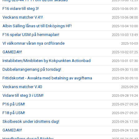
2025-10-06 12:59
F16 vidare till steg 3!
2025-10-06 09:31
Veckans matcher V.41!
2025-10-06 08:00
Albin Sälling lånas ut till Enköpings HF!
2025-10-04 10:00
F16 spelar USM på hemmaplan!
2025-10-03 13:49
VI välkomnar våran nya ordförande
2025-10-03
GAMEDAY!
2025-10-02 07:25
Irstablixten/Miniblixten by Kokpunkten Actionbad
2025-10-01 07:30
Dubbelarrangemang på torsdag!
2025-09-30 15:00
Fritidskortet - Avvakta med betalning av avgifterna
2025-09-30 09:10
Veckans matcher V.40
2025-09-29
Vidare till steg 3 i USM!
2025-09-28 19:24
P16 på USM!
2025-09-27 09:24
F18 på USM!
2025-09-27 09:21
Skolbesök under idrottens dag!
2025-09-26 17:00
GAMEDAY!
2025-09-24 13:28
Handbollens dag på Bäckby