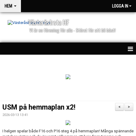
HEM
LOGGA IN
VästeråsIrsta HF
VI är en förening för alla - Störst för att bli bäst!
HEM
NYHETER
PARTNERS
KALENDER
USM på hemmaplan x2!
<
>
MATCHER
2026-03-13 13:41
I helgen spelar både F16 och P16 steg 4 på hemmaplan! Många spännande