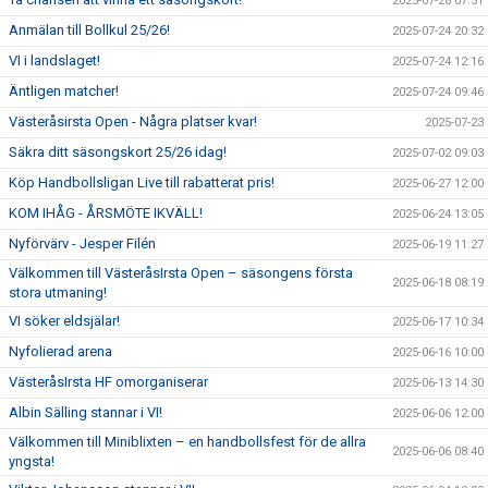
2025-07-28 07:51
Anmälan till Bollkul 25/26!
2025-07-24 20:32
VI i landslaget!
2025-07-24 12:16
Äntligen matcher!
2025-07-24 09:46
Västeråsirsta Open - Några platser kvar!
2025-07-23
Säkra ditt säsongskort 25/26 idag!
2025-07-02 09:03
Köp Handbollsligan Live till rabatterat pris!
2025-06-27 12:00
KOM IHÅG - ÅRSMÖTE IKVÄLL!
2025-06-24 13:05
Nyförvärv - Jesper Filén
2025-06-19 11:27
Välkommen till VästeråsIrsta Open – säsongens första
2025-06-18 08:19
stora utmaning!
VI söker eldsjälar!
2025-06-17 10:34
Nyfolierad arena
2025-06-16 10:00
VästeråsIrsta HF omorganiserar
2025-06-13 14:30
Albin Sälling stannar i VI!
2025-06-06 12:00
Välkommen till Miniblixten – en handbollsfest för de allra
2025-06-06 08:40
yngsta!