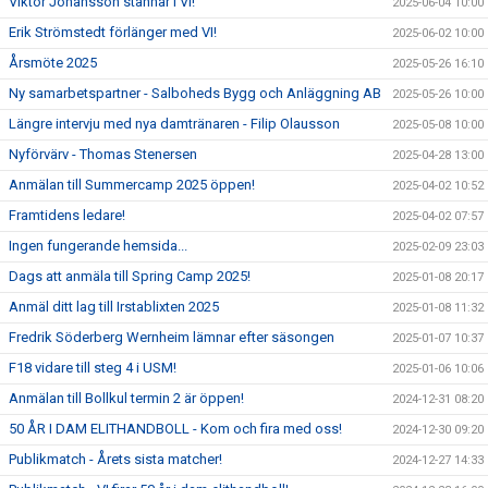
Viktor Johansson stannar i VI!
2025-06-04 10:00
Erik Strömstedt förlänger med VI!
2025-06-02 10:00
Årsmöte 2025
2025-05-26 16:10
Ny samarbetspartner - Salboheds Bygg och Anläggning AB
2025-05-26 10:00
Längre intervju med nya damtränaren - Filip Olausson
2025-05-08 10:00
Nyförvärv - Thomas Stenersen
2025-04-28 13:00
Anmälan till Summercamp 2025 öppen!
2025-04-02 10:52
Framtidens ledare!
2025-04-02 07:57
Ingen fungerande hemsida...
2025-02-09 23:03
Dags att anmäla till Spring Camp 2025!
2025-01-08 20:17
Anmäl ditt lag till Irstablixten 2025
2025-01-08 11:32
Fredrik Söderberg Wernheim lämnar efter säsongen
2025-01-07 10:37
F18 vidare till steg 4 i USM!
2025-01-06 10:06
Anmälan till Bollkul termin 2 är öppen!
2024-12-31 08:20
50 ÅR I DAM ELITHANDBOLL - Kom och fira med oss!
2024-12-30 09:20
Publikmatch - Årets sista matcher!
2024-12-27 14:33