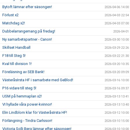
Bytoft lämnar efter säsongen!
2026-04-06 14:00
Förlust x2
2026-04-03 22:54
Matchdag x2!
2026-04-03 07:00
Dubbelarrangemang på fredag!
2026-04-01
Ny samarbetspartner - Canon!
2026-03-30 10:00
Skillset Handball
2026-03-29 22:26
F18 till Steg 5!
2026-03-22 21:30
Kval till division 1!
2026-03-20 10:35
Föreläsning av SEB Bank!
2026-03-20 09:09
VästeråsIrsta HF i samarbete med GeBlod!
2026-03-16 10:00
P16 vidare till steg 5!
2026-03-16 09:37
USM på hemmaplan x2!
2026-03-13 13:41
VI hyllade våra power-kvinnor!
2026-03-13 13:40
Elin Lindblom klar för VästeråsIrsta HF!
2026-03-12 10:00
Förlängning - Tindra Carlsson!
2026-03-10 15:00
Victoria Solli Berg lämnar efter säsongen!
2026-03-10 10:00