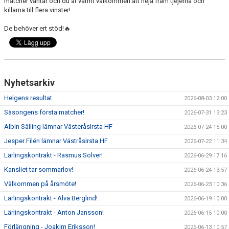
matcher väntar och du är varmt välkommen att heja fram tjejerna och
killarna till flera vinster!
De behöver ert stöd!🔥
Nyhetsarkiv
Helgens resultat
2026-08-03 12:00
Säsongens första matcher!
2026-07-31 13:23
Albin Sälling lämnar VästeråsIrsta HF
2026-07-24 15:00
Jesper Filén lämnar VästråsIrsta HF
2026-07-22 11:34
Lärlingskontrakt - Rasmus Solver!
2026-06-29 17:16
Kansliet tar sommarlov!
2026-06-24 13:57
Välkommen på årsmöte!
2026-06-23 10:36
Lärlingskontrakt - Alva Berglind!
2026-06-19 10:00
Lärlingskontrakt - Anton Jansson!
2026-06-15 10:00
Förlängning - Joakim Eriksson!
2026-06-13 10:57