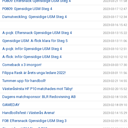
P0809: Eftersnack Gjensidige USM Steg 4
2023-03-21 11:58
P0809: Gjensidige USM Steg 4
2023-03-17 12:47
Damutveckling: Gjensidige USM Steg 4
2023-03-17 12:34
2023-03-16 15:42
A-pojk: Eftersnack Gjensidige USM Steg 4
2023-03-13 15:22
Gjensidige USM: A-flick klara för Steg 5
2023-03-13 11:06
A-pojk: Inför Gjensidige USM Steg 4
2023-03-10 12:51
A-flick: Inför Gjensidige USM Steg 4
2023-03-10 12:10
Comeback x 3 imorgon!
2023-03-03 17:30
Filippa Rask är årets unga ledare 2022!
2023-03-01 11:56
Tummen upp för handboll!
2023-02-21 14:55
VästeråsIrsta HF P10 matchades mot Täby!
2023-02-20 15:52
Dagens matchsponsor: BLR Redovisning AB
2023-02-18 13:05
GAMEDAY
2023-02-18 09:10
Handbollsfest i Västerås Arena!
2023-02-14 15:29
F08: Eftersnack Gjensidige USM Steg 3
2023-02-09 15:25