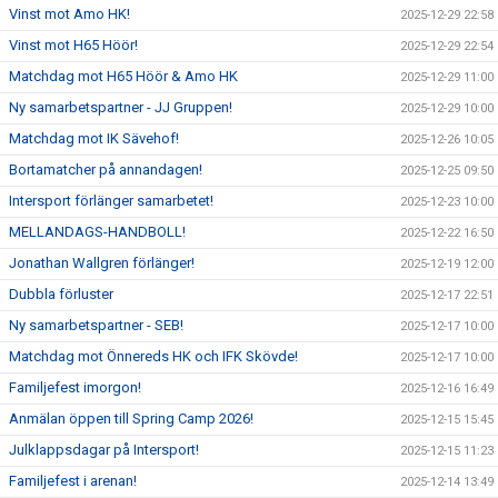
Vinst mot Amo HK!
2025-12-29 22:58
Vinst mot H65 Höör!
2025-12-29 22:54
Matchdag mot H65 Höör & Amo HK
2025-12-29 11:00
Ny samarbetspartner - JJ Gruppen!
2025-12-29 10:00
Matchdag mot IK Sävehof!
2025-12-26 10:05
Bortamatcher på annandagen!
2025-12-25 09:50
Intersport förlänger samarbetet!
2025-12-23 10:00
MELLANDAGS-HANDBOLL!
2025-12-22 16:50
Jonathan Wallgren förlänger!
2025-12-19 12:00
Dubbla förluster
2025-12-17 22:51
Ny samarbetspartner - SEB!
2025-12-17 10:00
Matchdag mot Önnereds HK och IFK Skövde!
2025-12-17 10:00
Familjefest imorgon!
2025-12-16 16:49
Anmälan öppen till Spring Camp 2026!
2025-12-15 15:45
Julklappsdagar på Intersport!
2025-12-15 11:23
Familjefest i arenan!
2025-12-14 13:49