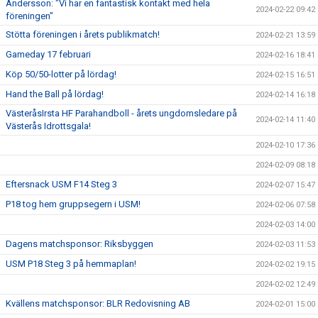
Andersson: "Vi har en fantastisk kontakt med hela
2024-02-22 09:42
föreningen"
Stötta föreningen i årets publikmatch!
2024-02-21 13:59
Gameday 17 februari
2024-02-16 18:41
Köp 50/50-lotter på lördag!
2024-02-15 16:51
Hand the Ball på lördag!
2024-02-14 16:18
VästeråsIrsta HF Parahandboll - årets ungdomsledare på
2024-02-14 11:40
Västerås Idrottsgala!
2024-02-10 17:36
2024-02-09 08:18
Eftersnack USM F14 Steg 3
2024-02-07 15:47
P18 tog hem gruppsegern i USM!
2024-02-06 07:58
2024-02-03 14:00
Dagens matchsponsor: Riksbyggen
2024-02-03 11:53
USM P18 Steg 3 på hemmaplan!
2024-02-02 19:15
2024-02-02 12:49
Kvällens matchsponsor: BLR Redovisning AB
2024-02-01 15:00