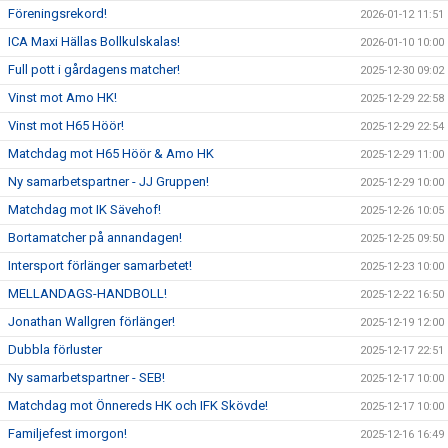
Föreningsrekord!
2026-01-12 11:51
ICA Maxi Hällas Bollkulskalas!
2026-01-10 10:00
Full pott i gårdagens matcher!
2025-12-30 09:02
Vinst mot Amo HK!
2025-12-29 22:58
Vinst mot H65 Höör!
2025-12-29 22:54
Matchdag mot H65 Höör & Amo HK
2025-12-29 11:00
Ny samarbetspartner - JJ Gruppen!
2025-12-29 10:00
Matchdag mot IK Sävehof!
2025-12-26 10:05
Bortamatcher på annandagen!
2025-12-25 09:50
Intersport förlänger samarbetet!
2025-12-23 10:00
MELLANDAGS-HANDBOLL!
2025-12-22 16:50
Jonathan Wallgren förlänger!
2025-12-19 12:00
Dubbla förluster
2025-12-17 22:51
Ny samarbetspartner - SEB!
2025-12-17 10:00
Matchdag mot Önnereds HK och IFK Skövde!
2025-12-17 10:00
Familjefest imorgon!
2025-12-16 16:49