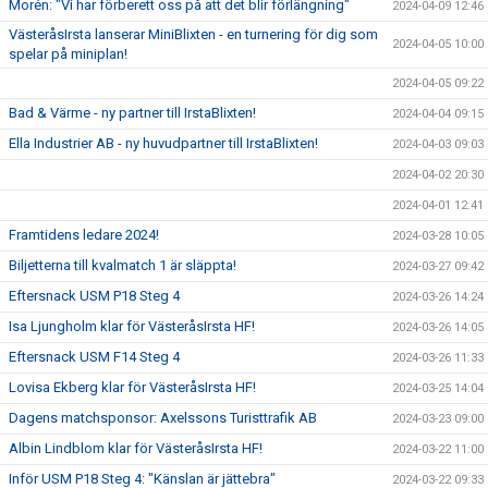
Morén: "Vi har förberett oss på att det blir förlängning"
2024-04-09 12:46
VästeråsIrsta lanserar MiniBlixten - en turnering för dig som
2024-04-05 10:00
spelar på miniplan!
2024-04-05 09:22
Bad & Värme - ny partner till IrstaBlixten!
2024-04-04 09:15
Ella Industrier AB - ny huvudpartner till IrstaBlixten!
2024-04-03 09:03
2024-04-02 20:30
2024-04-01 12:41
Framtidens ledare 2024!
2024-03-28 10:05
Biljetterna till kvalmatch 1 är släppta!
2024-03-27 09:42
Eftersnack USM P18 Steg 4
2024-03-26 14:24
Isa Ljungholm klar för VästeråsIrsta HF!
2024-03-26 14:05
Eftersnack USM F14 Steg 4
2024-03-26 11:33
Lovisa Ekberg klar för VästeråsIrsta HF!
2024-03-25 14:04
Dagens matchsponsor: Axelssons Turisttrafik AB
2024-03-23 09:00
Albin Lindblom klar för VästeråsIrsta HF!
2024-03-22 11:00
Inför USM P18 Steg 4: "Känslan är jättebra"
2024-03-22 09:33