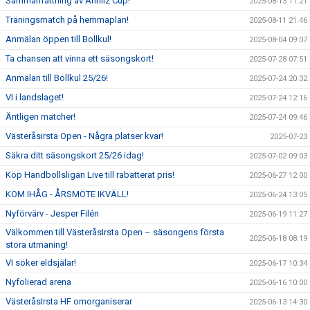
Sammanfattning av Annliz Cup!
2025-08-13 11:21
Träningsmatch på hemmaplan!
2025-08-11 21:46
Anmälan öppen till Bollkul!
2025-08-04 09:07
Ta chansen att vinna ett säsongskort!
2025-07-28 07:51
Anmälan till Bollkul 25/26!
2025-07-24 20:32
VI i landslaget!
2025-07-24 12:16
Äntligen matcher!
2025-07-24 09:46
Västeråsirsta Open - Några platser kvar!
2025-07-23
Säkra ditt säsongskort 25/26 idag!
2025-07-02 09:03
Köp Handbollsligan Live till rabatterat pris!
2025-06-27 12:00
KOM IHÅG - ÅRSMÖTE IKVÄLL!
2025-06-24 13:05
Nyförvärv - Jesper Filén
2025-06-19 11:27
Välkommen till VästeråsIrsta Open – säsongens första
2025-06-18 08:19
stora utmaning!
VI söker eldsjälar!
2025-06-17 10:34
Nyfolierad arena
2025-06-16 10:00
VästeråsIrsta HF omorganiserar
2025-06-13 14:30