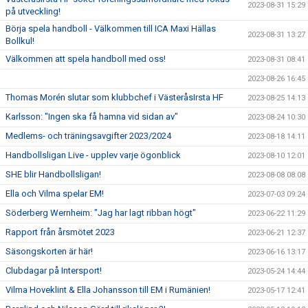
2023-08-31 15:29
på utveckling!
Börja spela handboll - Välkommen till ICA Maxi Hällas
2023-08-31 13:27
Bollkul!
Välkommen att spela handboll med oss!
2023-08-31 08:41
2023-08-26 16:45
Thomas Morén slutar som klubbchef i VästeråsIrsta HF
2023-08-25 14:13
Karlsson: "Ingen ska få hamna vid sidan av"
2023-08-24 10:30
Medlems- och träningsavgifter 2023/2024
2023-08-18 14:11
Handbollsligan Live - upplev varje ögonblick
2023-08-10 12:01
SHE blir Handbollsligan!
2023-08-08 08:08
Ella och Vilma spelar EM!
2023-07-03 09:24
Söderberg Wernheim: "Jag har lagt ribban högt"
2023-06-22 11:29
Rapport från årsmötet 2023
2023-06-21 12:37
Säsongskorten är här!
2023-06-16 13:17
Clubdagar på Intersport!
2023-05-24 14:44
Vilma Hoveklint & Ella Johansson till EM i Rumänien!
2023-05-17 12:41