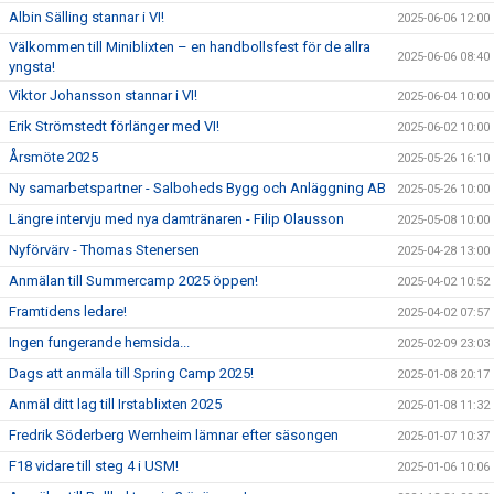
Albin Sälling stannar i VI!
2025-06-06 12:00
Välkommen till Miniblixten – en handbollsfest för de allra
2025-06-06 08:40
yngsta!
Viktor Johansson stannar i VI!
2025-06-04 10:00
Erik Strömstedt förlänger med VI!
2025-06-02 10:00
Årsmöte 2025
2025-05-26 16:10
Ny samarbetspartner - Salboheds Bygg och Anläggning AB
2025-05-26 10:00
Längre intervju med nya damtränaren - Filip Olausson
2025-05-08 10:00
Nyförvärv - Thomas Stenersen
2025-04-28 13:00
Anmälan till Summercamp 2025 öppen!
2025-04-02 10:52
Framtidens ledare!
2025-04-02 07:57
Ingen fungerande hemsida...
2025-02-09 23:03
Dags att anmäla till Spring Camp 2025!
2025-01-08 20:17
Anmäl ditt lag till Irstablixten 2025
2025-01-08 11:32
Fredrik Söderberg Wernheim lämnar efter säsongen
2025-01-07 10:37
F18 vidare till steg 4 i USM!
2025-01-06 10:06