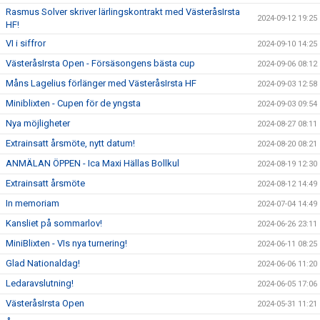
Rasmus Solver skriver lärlingskontrakt med VästeråsIrsta
2024-09-12 19:25
HF!
VI i siffror
2024-09-10 14:25
VästeråsIrsta Open - Försäsongens bästa cup
2024-09-06 08:12
Måns Lagelius förlänger med VästeråsIrsta HF
2024-09-03 12:58
Miniblixten - Cupen för de yngsta
2024-09-03 09:54
Nya möjligheter
2024-08-27 08:11
Extrainsatt årsmöte, nytt datum!
2024-08-20 08:21
ANMÄLAN ÖPPEN - Ica Maxi Hällas Bollkul
2024-08-19 12:30
Extrainsatt årsmöte
2024-08-12 14:49
In memoriam
2024-07-04 14:49
Kansliet på sommarlov!
2024-06-26 23:11
MiniBlixten - VIs nya turnering!
2024-06-11 08:25
Glad Nationaldag!
2024-06-06 11:20
Ledaravslutning!
2024-06-05 17:06
VästeråsIrsta Open
2024-05-31 11:21