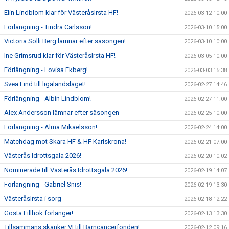
Elin Lindblom klar för VästeråsIrsta HF!
2026-03-12 10:00
Förlängning - Tindra Carlsson!
2026-03-10 15:00
Victoria Solli Berg lämnar efter säsongen!
2026-03-10 10:00
Ine Grimsrud klar för VästeråsIrsta HF!
2026-03-05 10:00
Förlängning - Lovisa Ekberg!
2026-03-03 15:38
Svea Lind till ligalandslaget!
2026-02-27 14:46
Förlängning - Albin Lindblom!
2026-02-27 11:00
Alex Andersson lämnar efter säsongen
2026-02-25 10:00
Förlängning - Alma Mikaelsson!
2026-02-24 14:00
Matchdag mot Skara HF & HF Karlskrona!
2026-02-21 07:00
Västerås Idrottsgala 2026!
2026-02-20 10:02
Nominerade till Västerås Idrottsgala 2026!
2026-02-19 14:07
Förlängning - Gabriel Snis!
2026-02-19 13:30
VästeråsIrsta i sorg
2026-02-18 12:22
Gösta Lillhök förlänger!
2026-02-13 13:30
Tillsammans skänker VI till Barncancerfonden!
2026-02-12 09:16