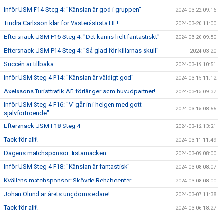
Inför USM F14 Steg 4: "Känslan är god i gruppen"
2024-03-22 09:16
Tindra Carlsson klar för VästeråsIrsta HF!
2024-03-20 11:00
Eftersnack USM F16 Steg 4: "Det känns helt fantastiskt"
2024-03-20 09:50
Eftersnack USM P14 Steg 4: "Så glad för killarnas skull"
2024-03-20
Succén är tillbaka!
2024-03-19 10:51
Inför USM Steg 4 P14: "Känslan är väldigt god"
2024-03-15 11:12
Axelssons Turisttrafik AB förlänger som huvudpartner!
2024-03-15 09:37
Inför USM Steg 4 F16: "Vi går in i helgen med gott
2024-03-15 08:55
självförtroende"
Eftersnack USM F18 Steg 4
2024-03-12 13:21
Tack för allt!
2024-03-11 11:49
Dagens matchsponsor: Irstamacken
2024-03-09 08:00
Inför USM Steg 4 F18: "Känslan är fantastisk"
2024-03-08 08:07
Kvällens matchsponsor: Skövde Rehabcenter
2024-03-08 08:00
Johan Ölund är årets ungdomsledare!
2024-03-07 11:38
Tack för allt!
2024-03-06 18:27