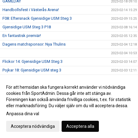
GAMEDAY
2023-02-18 09:10
Handbollsfest i Västerås Arena!
2023-02-14 15:29
F08: Eftersnack Gjensidige USM Steg 3
2023-02-09 15:25
Gjensidige USM Steg 3 P18
2023-02-08 16:14
En fantastisk premiär!
2023-02-05 12:35
Dagens matchsponsor: Nya Thulins
2023-02-04 12:18
2023-02-04 10:53
Flickor 14: Gjensidige USM Steg 3
2023-02-03 14:07
Pojkar 18: Gjensidige USM steg 3
2023-02-03 12:11
Välkommen till Västerås Arena på lördag!
2023-02-01 13:48
För att hemsidan ska fungera korrekt använder vi nödvändiga
Paulsen 150 matcher!
2023-01-31 12:25
cookies från SportAdmin. Dessa går inte att stänga av.
Gjensidige USM: A-pojk vidare till steg 4
2023-01-29 13:54
Föreningen kan också använda frivilliga cookies, t.ex. för statistik
A-pojk vidare till morgondagens avgörande match
2023-01-28 19:29
eller marknadsföring. Du väljer själv om du vill acceptera dessa.
A-pojk: Inför Gjensidige USM Steg 3
Anpassa dina val
2023-01-27 15:48
VästeråsIrsta HF startar gående parahandboll!
2023-01-25 11:00
Acceptera nödvändiga
Acceptera alla
Gjensidige USM: A-flick vidare till steg 4
2023-01-22 15:43