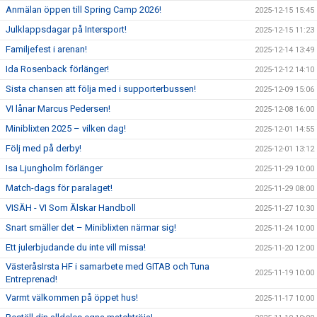
Anmälan öppen till Spring Camp 2026!
2025-12-15 15:45
Julklappsdagar på Intersport!
2025-12-15 11:23
Familjefest i arenan!
2025-12-14 13:49
Ida Rosenback förlänger!
2025-12-12 14:10
Sista chansen att följa med i supporterbussen!
2025-12-09 15:06
VI lånar Marcus Pedersen!
2025-12-08 16:00
Miniblixten 2025 – vilken dag!
2025-12-01 14:55
Följ med på derby!
2025-12-01 13:12
Isa Ljungholm förlänger
2025-11-29 10:00
Match-dags för paralaget!
2025-11-29 08:00
VISÄH - VI Som Älskar Handboll
2025-11-27 10:30
Snart smäller det – Miniblixten närmar sig!
2025-11-24 10:00
Ett julerbjudande du inte vill missa!
2025-11-20 12:00
VästeråsIrsta HF i samarbete med GITAB och Tuna
2025-11-19 10:00
Entreprenad!
Varmt välkommen på öppet hus!
2025-11-17 10:00