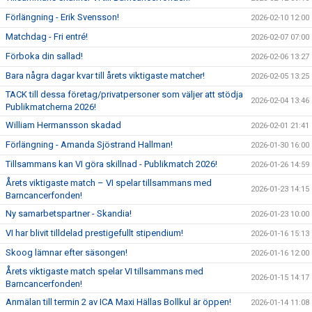
Förlängning - Erik Svensson!
2026-02-10 12:00
Matchdag - Fri entré!
2026-02-07 07:00
Förboka din sallad!
2026-02-06 13:27
Bara några dagar kvar till årets viktigaste matcher!
2026-02-05 13:25
TACK till dessa företag/privatpersoner som väljer att stödja
2026-02-04 13:46
Publikmatcherna 2026!
William Hermansson skadad
2026-02-01 21:41
Förlängning - Amanda Sjöstrand Hallman!
2026-01-30 16:00
Tillsammans kan VI göra skillnad - Publikmatch 2026!
2026-01-26 14:59
Årets viktigaste match – VI spelar tillsammans med
2026-01-23 14:15
Barncancerfonden!
Ny samarbetspartner - Skandia!
2026-01-23 10:00
VI har blivit tilldelad prestigefullt stipendium!
2026-01-16 15:13
Skoog lämnar efter säsongen!
2026-01-16 12:00
Årets viktigaste match spelar VI tillsammans med
2026-01-15 14:17
Barncancerfonden!
Anmälan till termin 2 av ICA Maxi Hällas Bollkul är öppen!
2026-01-14 11:08