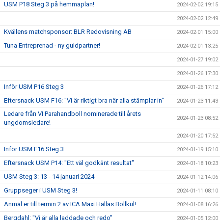
USM P18 Steg 3 på hemmaplan!
2024-02-02 19:15
2024-02-02 12:49
Kvällens matchsponsor: BLR Redovisning AB
2024-02-01 15:00
Tuna Entreprenad - ny guldpartner!
2024-02-01 13:25
2024-01-27 19:02
2024-01-26 17:30
Inför USM P16 Steg 3
2024-01-26 17:12
Eftersnack USM F16: "Vi är riktigt bra när alla stämplar in"
2024-01-23 11:43
Ledare från VI Parahandboll nominerade till årets
2024-01-23 08:52
ungdomsledare!
2024-01-20 17:52
Inför USM F16 Steg 3
2024-01-19 15:10
Eftersnack USM P14: "Ett väl godkänt resultat"
2024-01-18 10:23
USM Steg 3: 13 - 14 januari 2024
2024-01-12 14:06
Gruppseger i USM Steg 3!
2024-01-11 08:10
Anmäl er till termin 2 av ICA Maxi Hällas Bollkul!
2024-01-08 16:26
Bergdahl: "Vi är alla laddade och redo"
2024-01-05 12:00