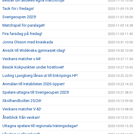
Beställ din alldeles egna matchtröja!
2025-11-10 10:00
Tack för i fredags!
2025-11-09 19:29
Sverigecupen 2025!
2025-11-07 09:00
Matchspel för paralaget!
2025-11-03 14:28
Fira farsdag på fredag!
2025-11-03 11:40
Jonna Olsson med knäskada
2025-10-31 10:00
Ansök till Widénska gymnasiet idag!
2025-10-30 10:00
Veckans matcher v.44!
2025-10-27 11:04
Besök Kokpunkten under höstlovet!
2025-10-27 10:45
Ludvig Ljungberg lånas ut till Enköpings HF!
2025-10-25 22:01
Anmälan till Irstablixten 2026 öppen!
2025-10-23 14:22
Spelare uttagna till Sverigecupen 2025!
2025-10-21 08:51
Skolhandbollen 25/26!
2025-10-13 09:00
Veckans matcher V.42!
2025-10-13 08:00
Återblick från veckan!
2025-10-13 07:21
Uttagna spelare till regionala träningsdagar!
2025-10-09 15:35