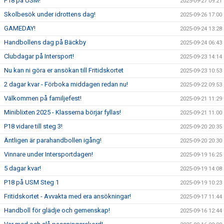
F18 på USM!
2025-09-27 09:21
Skolbesök under idrottens dag!
2025-09-26 17:00
GAMEDAY!
2025-09-24 13:28
Handbollens dag på Bäckby
2025-09-24 06:43
Clubdagar på Intersport!
2025-09-23 14:14
Nu kan ni göra er ansökan till Fritidskortet
2025-09-23 10:53
2 dagar kvar - Förboka middagen redan nu!
2025-09-22 09:53
Välkommen på familjefest!
2025-09-21 11:29
Miniblixten 2025 - Klasserna börjar fyllas!
2025-09-21 11:00
P18 vidare till steg 3!
2025-09-20 20:35
Äntligen är parahandbollen igång!
2025-09-20 20:30
Vinnare under Intersportdagen!
2025-09-19 16:25
5 dagar kvar!
2025-09-19 14:08
P18 på USM Steg 1
2025-09-19 10:23
Fritidskortet - Avvakta med era ansökningar!
2025-09-17 11:44
Handboll för glädje och gemenskap!
2025-09-16 12:44