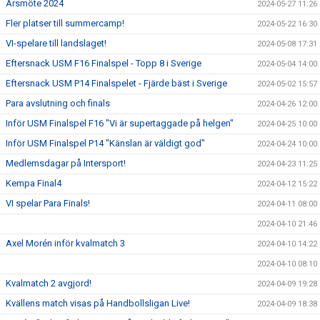
Årsmöte 2024
2024-05-27 11:26
Fler platser till summercamp!
2024-05-22 16:30
VI-spelare till landslaget!
2024-05-08 17:31
Eftersnack USM F16 Finalspel - Topp 8 i Sverige
2024-05-04 14:00
Eftersnack USM P14 Finalspelet - Fjärde bäst i Sverige
2024-05-02 15:57
Para avslutning och finals
2024-04-26 12:00
Inför USM Finalspel F16 "Vi är supertaggade på helgen"
2024-04-25 10:00
Inför USM Finalspel P14 "Känslan är väldigt god"
2024-04-24 10:00
Medlemsdagar på Intersport!
2024-04-23 11:25
Kempa Final4
2024-04-12 15:22
VI spelar Para Finals!
2024-04-11 08:00
2024-04-10 21:46
Axel Morén inför kvalmatch 3
2024-04-10 14:22
2024-04-10 08:10
Kvalmatch 2 avgjord!
2024-04-09 19:28
Kvällens match visas på Handbollsligan Live!
2024-04-09 18:38