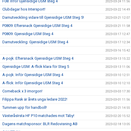
F08: Inför Gjensidige USM steg 4
2023-03-24 11:56
Clubdagar hos Intersport!
2023-03-22 14:49
Damutveckling vidare till Gjensidige USM Steg 5!
2023-03-21 12:07
P0809: Eftersnack Gjensidige USM Steg 4
2023-03-21 11:58
P0809: Gjensidige USM Steg 4
2023-03-17 12:47
Damutveckling: Gjensidige USM Steg 4
2023-03-17 12:34
2023-03-16 15:42
A-pojk: Eftersnack Gjensidige USM Steg 4
2023-03-13 15:22
Gjensidige USM: A-flick klara för Steg 5
2023-03-13 11:06
A-pojk: Inför Gjensidige USM Steg 4
2023-03-10 12:51
A-flick: Inför Gjensidige USM Steg 4
2023-03-10 12:10
Comeback x 3 imorgon!
2023-03-03 17:30
Filippa Rask är årets unga ledare 2022!
2023-03-01 11:56
Tummen upp för handboll!
2023-02-21 14:55
VästeråsIrsta HF P10 matchades mot Täby!
2023-02-20 15:52
Dagens matchsponsor: BLR Redovisning AB
2023-02-18 13:05