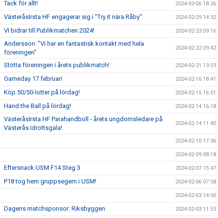
Tack för allt!
2024-03-06 18:26
VästeråsIrsta HF engagerar sig i "Try it nära Råby"
2024-02-29 14:32
VI bidrar till Publikmatchen 2024!
2024-02-23 09:16
Andersson: "Vi har en fantastisk kontakt med hela
2024-02-22 09:42
föreningen"
Stötta föreningen i årets publikmatch!
2024-02-21 13:59
Gameday 17 februari
2024-02-16 18:41
Köp 50/50-lotter på lördag!
2024-02-15 16:51
Hand the Ball på lördag!
2024-02-14 16:18
VästeråsIrsta HF Parahandboll - årets ungdomsledare på
2024-02-14 11:40
Västerås Idrottsgala!
2024-02-10 17:36
2024-02-09 08:18
Eftersnack USM F14 Steg 3
2024-02-07 15:47
P18 tog hem gruppsegern i USM!
2024-02-06 07:58
2024-02-03 14:00
Dagens matchsponsor: Riksbyggen
2024-02-03 11:53