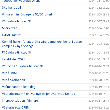
Tacobuffé i Västerås Arena
2024-10-14 20:00
Skolhandboll
2024-10-12 09:20
Vinnare från lördagens 50/50 lotter!
2024-10-08 08:42
P16 vidare till steg 3!
2024-10-07 09:42
Miniblixten
2024-10-06 10:00
GAMEDAY X2
2024-10-04 09:22
Kom till hallen för att stötta våra damer och herrar i deras
2024-10-03 13:29
kamp till 2 nya poäng!
F16 vidare till steg 3!
2024-10-01 15:51
Irstablixten 2025
2024-10-01 09:26
P18 och F18 vidare till steg 3!
2024-09-24 08:22
VI på USM
2024-09-21 08:26
VI på skolbesök
2024-09-20 10:29
VI firar handbollens dag!
2024-09-19 11:44
Västeråsirsta HF skriver nytt miljonavtal med Kempa
2024-09-18 14:12
Intersportdagen - Vinnare!
2024-09-17 08:44
Västeråsirsta OPEN
2024-09-12 19:29