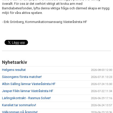
överallt. För oss är det oerhört viktigt att kroka arm med
Barndiabetesfonden, lyfta denna viktiga fråga och därmed skapa en trygg
miljö för våra aktiva spelare.
- Erik Grönberg, Kommunikationsansvarig VästeråsIrsta HF
Nyhetsarkiv
Helgens resultat
2026-08-03 12:00
Säsongens första matcher!
2026-07-31 13:23
Albin Sälling lämnar VästeråsIrsta HF
2026-07-24 15:00
Jesper Filén lämnar VästråsIrsta HF
2026-07-22 11:34
Lärlingskontrakt - Rasmus Solver!
2026-06-29 17:16
Kansliet tar sommarlov!
2026-06-24 13:57
Välkommen på årsmöte!
2026-06-23 10:36