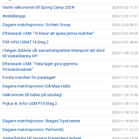
Varmt välkommen till Spring Camp 2024!
2024-01-02 11:31
#viställerupp
2023-12-22 11:57
Dagens matchsponsor: SoVent Group
2023-12-20 08:51
Eftersnack USM: "Vi klarar att spela jämna matcher"
2023-12-05 09:04
F09: Inför USM F14 Steg 2
2023-12-01 08:49
I helgen dubblar vår samarbetspartner Intersport sitt stöd
2023-11-30 15:20
till VästeråsIrsta HF!
Eftersnack USM: "Hela laget göra grymma
2023-11-29 15:00
försvarsinsatser"
Första matchen för paralaget!
2023-11-27 13:15
Dagens matchsponsor ICA Maxi Hälla
2023-11-26 13:32
Välkommen till hallen på söndag!
2023-11-24 15:36
Pojkar A: Inför USM P14 Steg 2
2023-11-24 11:16
2023-11-18 16:28
Dagens matchsponsor: Brages Tryckcenter
2023-11-18 09:59
Dagens matchsponsor: PerformIQ
2023-11-11 10:11
VästeråsIrsta HF lanserar Framtidens ledare!
2023-11-09 13:38