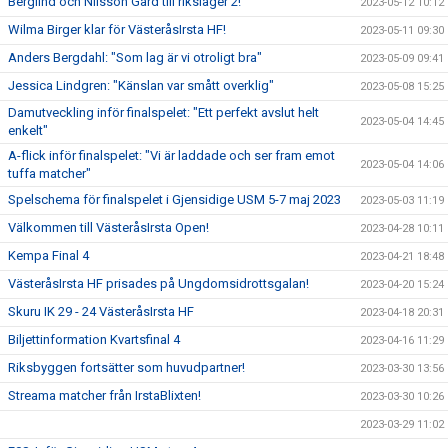
Berglind och Nilsson Gärd till riksläger 2!
2023-05-12 10:12
Wilma Birger klar för VästeråsIrsta HF!
2023-05-11 09:30
Anders Bergdahl: "Som lag är vi otroligt bra"
2023-05-09 09:41
Jessica Lindgren: "Känslan var smått overklig"
2023-05-08 15:25
Damutveckling inför finalspelet: "Ett perfekt avslut helt
2023-05-04 14:45
enkelt"
A-flick inför finalspelet: "Vi är laddade och ser fram emot
2023-05-04 14:06
tuffa matcher"
Spelschema för finalspelet i Gjensidige USM 5-7 maj 2023
2023-05-03 11:19
Välkommen till VästeråsIrsta Open!
2023-04-28 10:11
Kempa Final 4
2023-04-21 18:48
VästeråsIrsta HF prisades på Ungdomsidrottsgalan!
2023-04-20 15:24
Skuru IK 29 - 24 VästeråsIrsta HF
2023-04-18 20:31
Biljettinformation Kvartsfinal 4
2023-04-16 11:29
Riksbyggen fortsätter som huvudpartner!
2023-03-30 13:56
Streama matcher från IrstaBlixten!
2023-03-30 10:26
2023-03-29 11:02