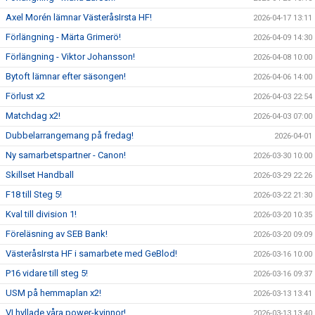
Axel Morén lämnar VästeråsIrsta HF!
2026-04-17 13:11
Förlängning - Märta Grimerö!
2026-04-09 14:30
Förlängning - Viktor Johansson!
2026-04-08 10:00
Bytoft lämnar efter säsongen!
2026-04-06 14:00
Förlust x2
2026-04-03 22:54
Matchdag x2!
2026-04-03 07:00
Dubbelarrangemang på fredag!
2026-04-01
Ny samarbetspartner - Canon!
2026-03-30 10:00
Skillset Handball
2026-03-29 22:26
F18 till Steg 5!
2026-03-22 21:30
Kval till division 1!
2026-03-20 10:35
Föreläsning av SEB Bank!
2026-03-20 09:09
VästeråsIrsta HF i samarbete med GeBlod!
2026-03-16 10:00
P16 vidare till steg 5!
2026-03-16 09:37
USM på hemmaplan x2!
2026-03-13 13:41
VI hyllade våra power-kvinnor!
2026-03-13 13:40