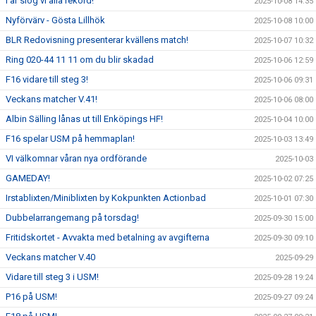
I år slog vi alla rekord!
2025-10-08 14:35
Nyförvärv - Gösta Lillhök
2025-10-08 10:00
BLR Redovisning presenterar kvällens match!
2025-10-07 10:32
Ring 020-44 11 11 om du blir skadad
2025-10-06 12:59
F16 vidare till steg 3!
2025-10-06 09:31
Veckans matcher V.41!
2025-10-06 08:00
Albin Sälling lånas ut till Enköpings HF!
2025-10-04 10:00
F16 spelar USM på hemmaplan!
2025-10-03 13:49
VI välkomnar våran nya ordförande
2025-10-03
GAMEDAY!
2025-10-02 07:25
Irstablixten/Miniblixten by Kokpunkten Actionbad
2025-10-01 07:30
Dubbelarrangemang på torsdag!
2025-09-30 15:00
Fritidskortet - Avvakta med betalning av avgifterna
2025-09-30 09:10
Veckans matcher V.40
2025-09-29
Vidare till steg 3 i USM!
2025-09-28 19:24
P16 på USM!
2025-09-27 09:24