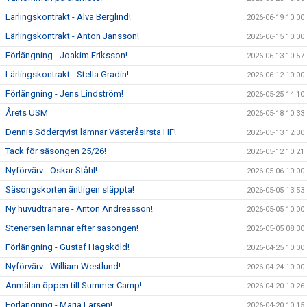
Lärlingskontrakt - Alva Berglind!
2026-06-19 10:00
Lärlingskontrakt - Anton Jansson!
2026-06-15 10:00
Förlängning - Joakim Eriksson!
2026-06-13 10:57
Lärlingskontrakt - Stella Gradin!
2026-06-12 10:00
Förlängning - Jens Lindström!
2026-05-25 14:10
Årets USM
2026-05-18 10:33
Dennis Söderqvist lämnar VästeråsIrsta HF!
2026-05-13 12:30
Tack för säsongen 25/26!
2026-05-12 10:21
Nyförvärv - Oskar Ståhl!
2026-05-06 10:00
Säsongskorten äntligen släppta!
2026-05-05 13:53
Ny huvudtränare - Anton Andreasson!
2026-05-05 10:00
Stenersen lämnar efter säsongen!
2026-05-05 08:30
Förlängning - Gustaf Hagsköld!
2026-04-25 10:00
Nyförvärv - William Westlund!
2026-04-24 10:00
Anmälan öppen till Summer Camp!
2026-04-20 10:26
Förlängning - Maria Larsen!
2026-04-20 10:15