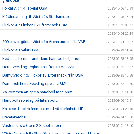
grundplåt"
Pojkar A (P14) spelar USM!
2023-10-06 10:39
Klädinsamling till Västerås Stadsmission!
2023-10-05 13:14
Flickor A / Flickor 16: Eftersnack USM
2023-10-05 08:27
2023-10-04 20:49
800 elever gästar Västerås Arena under Lilla VM!
2023-10-04 15:17
Flickor A spelar USM!
2023-09-29 11:26
Redo att forma framtidens handbollsstjärnor!
2023-09-28 13:05
Herrutveckling/Pojkar 18: Eftersnack USM
2023-09-25 16:07
Damutveckling/Flickor 18: Eftersnack från USM
2023-09-25 15:58
Dam- och herrutveckling spelar USM!
2023-09-22 10:20
Välkommen att spela handboll med oss!
2023-09-15 14:38
Handbollssöndag på Intersport!
2023-09-06 10:31
Kallelse till extra årsmöte med VästeråsIrsta HF
2023-09-04 20:38
Premiärvecka!
2023-09-04 10:10
VästeråsIrsta Open 2-3 september
2023-09-01 13:10
VästeråsIrsta HF söker föreningssamordnare med fokus