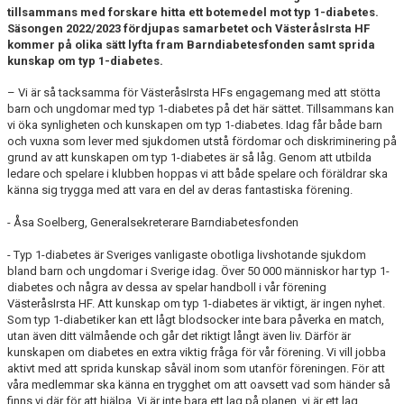
tillsammans med forskare hitta ett botemedel mot typ 1-diabetes.
Säsongen 2022/2023 fördjupas samarbetet och VästeråsIrsta HF
kommer på olika sätt lyfta fram Barndiabetesfonden samt sprida
kunskap om typ 1-diabetes.
– Vi är så tacksamma för VästeråsIrsta HFs engagemang med att stötta
barn och ungdomar med typ 1-diabetes på det här sättet. Tillsammans kan
vi öka synligheten och kunskapen om typ 1-diabetes. Idag får både barn
och vuxna som lever med sjukdomen utstå fördomar och diskriminering på
grund av att kunskapen om typ 1-diabetes är så låg. Genom att utbilda
ledare och spelare i klubben hoppas vi att både spelare och föräldrar ska
känna sig trygga med att vara en del av deras fantastiska förening.
- Åsa Soelberg, Generalsekreterare Barndiabetesfonden
- Typ 1-diabetes är Sveriges vanligaste obotliga livshotande sjukdom
bland barn och ungdomar i Sverige idag. Över 50 000 människor har typ 1-
diabetes och några av dessa av spelar handboll i vår förening
VästeråsIrsta HF. Att kunskap om typ 1-diabetes är viktigt, är ingen nyhet.
Som typ 1-diabetiker kan ett lågt blodsocker inte bara påverka en match,
utan även ditt välmående och går det riktigt långt även liv. Därför är
kunskapen om diabetes en extra viktig fråga för vår förening. Vi vill jobba
aktivt med att sprida kunskap såväl inom som utanför föreningen. För att
våra medlemmar ska känna en trygghet om att oavsett vad som händer så
finns vi där för att hjälpa. Vi är inte bara ett lag på planen, vi är ett lag