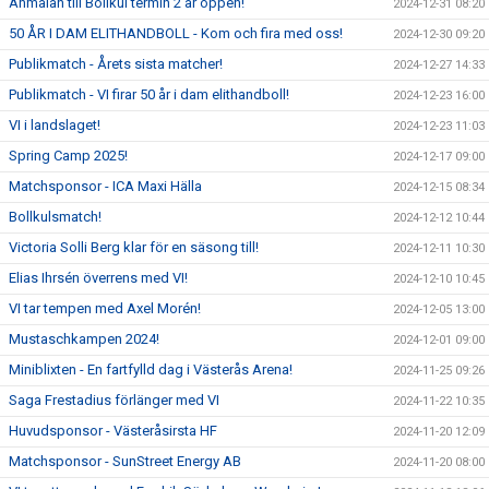
Anmälan till Bollkul termin 2 är öppen!
2024-12-31 08:20
50 ÅR I DAM ELITHANDBOLL - Kom och fira med oss!
2024-12-30 09:20
Publikmatch - Årets sista matcher!
2024-12-27 14:33
Publikmatch - VI firar 50 år i dam elithandboll!
2024-12-23 16:00
VI i landslaget!
2024-12-23 11:03
Spring Camp 2025!
2024-12-17 09:00
Matchsponsor - ICA Maxi Hälla
2024-12-15 08:34
Bollkulsmatch!
2024-12-12 10:44
Victoria Solli Berg klar för en säsong till!
2024-12-11 10:30
Elias Ihrsén överrens med VI!
2024-12-10 10:45
VI tar tempen med Axel Morén!
2024-12-05 13:00
Mustaschkampen 2024!
2024-12-01 09:00
Miniblixten - En fartfylld dag i Västerås Arena!
2024-11-25 09:26
Saga Frestadius förlänger med VI
2024-11-22 10:35
Huvudsponsor - Västeråsirsta HF
2024-11-20 12:09
Matchsponsor - SunStreet Energy AB
2024-11-20 08:00