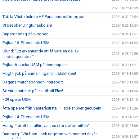
2023-10-28 16:39
Träffa VästeråsIrsta HF Parahandboll imorgon!
2023-10-27 07:54
VI besöker Dingtunaskolan!
2023-10-26 15:54
Superonsdag 25 oktober!
2023-10-24 12:51
Pojkar 16: Eftersnack USM
2023-10-23 14:54
Ölund: “Ett erkännande att få vara en del av
2023-10-23 09:58
landslagsstaben”
Pojkar A spelar USM på hemmaplan!
2023-10-20 11:21
Högt tryck på anmälningar till IrstaBlixten!
2023-10-18 11:05
Dagens matchsponsor: Intersport
2023-10-15 11:33
Se våra matcher på Handboll Play!
2023-10-13 14:34
F09 spelar USM!
2023-10-13 12:13
Åtta spelare från VästeråsIrsta HF spelar Sverigecupen!
2023-10-12 15:26
Pojkar 14: Eftersnack USM
2023-10-09 16:32
Hurtig: "Idrott har alltid varit en stor del av mitt liv"
2023-10-07 08:00
Bamberg: "Vår barn - och ungdomsverksamhet är vår
2023-10-06 11:57