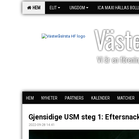
HEM
ELIT
UNGDOM
ICA MAXI HÄLLAS BOLL
Väst
VI är en förenin
HEM
NYHETER
PARTNERS
KALENDER
MATCHER
Gjensidige USM steg 1: Eftersnac
2022-09-28 14:41