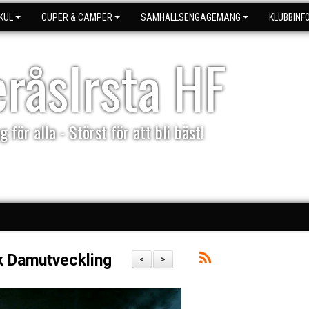
KUL
CUPER & CAMPER
SAMHÄLLSENGAGEMANG
KLUBBINF
eråsIrsta HF
g för alla - Störst för att bli bäst!
k Damutveckling
<
>