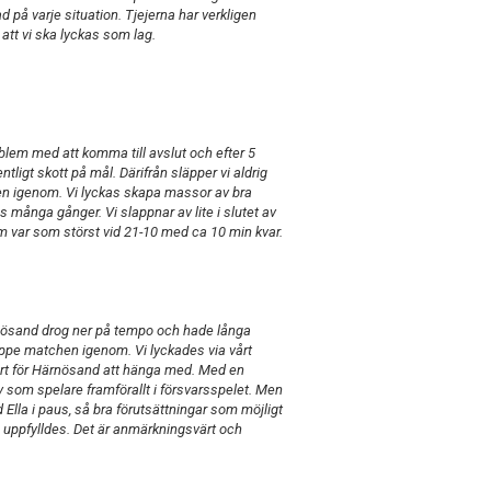
d på varje situation. Tjejerna har verkligen
 att vi ska lyckas som lag.
blem med att komma till avslut och efter 5
tligt skott på mål. Därifrån släpper vi aldrig
n igenom. Vi lyckas skapa massor av bra
ånga gånger. Vi slappnar av lite i slutet av
 var som störst vid 21-10 med ca 10 min kvar.
Härnösand drog ner på tempo och hade långa
uppe matchen igenom. Vi lyckades via vårt
vårt för Härnösand att hänga med. Med en
av som spelare framförallt i försvarsspelet. Men
lla i paus, så bra förutsättningar som möjligt
så uppfylldes. Det är anmärkningsvärt och