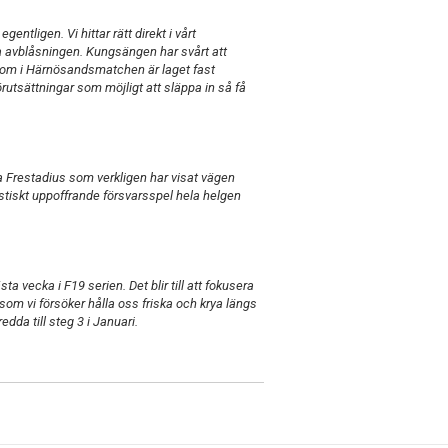
tligen. Vi hittar rätt direkt i vårt
ta avblåsningen. Kungsängen har svårt att
s som i Härnösandsmatchen är laget fast
örutsättningar som möjligt att släppa in så få
ga Frestadius som verkligen har visat vägen
astiskt uppoffrande försvarsspel hela helgen
sta vecka i F19 serien. Det blir till att fokusera
 som vi försöker hålla oss friska och krya längs
dda till steg 3 i Januari.