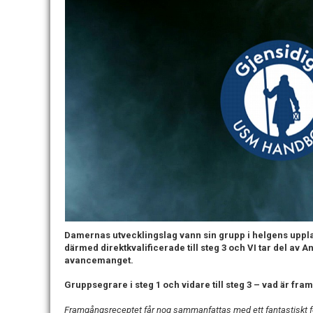
Damernas utvecklingslag vann sin grupp i helgens uppla
därmed direktkvalificerade till steg 3 och VI tar del av
avancemanget.
Gruppsegrare i steg 1 och vidare till steg 3 – vad är fr
Framgångsreceptet får nog sammanfattas med ett fantastiskt fö