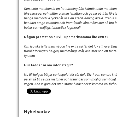
Den sista matchen är en fortsättning från Härnösands matchen egen
försvarsspel och sätter plattan i mattan och gasar på från förs
hänga med och vi rycker åt oss en stabil ledning direkt. Preci
beslutet att ge varandra och fram förallt våra målvakter så bra f
bollar som möjligt, fantastisk lagmoral!
Någon prestation du vill uppmärksamma lite extra?
Om jag ska lyfta fram någon lite extra så får det lov att vara Sa
framåt för laget i helgen, med många mål, assister och ett fant
igenom.
Hur laddar ni om inför steg 3?
Nu till helgen börjar seriespelet för vår del i Div 1 och senare i nä
på att få till så bra matcher och träningar som möjligt samtidigt
vägen. Kan vi göra det utan större hinder bör vi komma väl förbere
Nyhetsarkiv