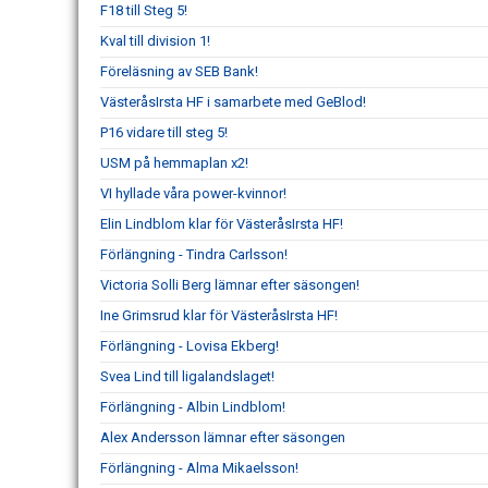
F18 till Steg 5!
Kval till division 1!
Föreläsning av SEB Bank!
VästeråsIrsta HF i samarbete med GeBlod!
P16 vidare till steg 5!
USM på hemmaplan x2!
VI hyllade våra power-kvinnor!
Elin Lindblom klar för VästeråsIrsta HF!
Förlängning - Tindra Carlsson!
Victoria Solli Berg lämnar efter säsongen!
Ine Grimsrud klar för VästeråsIrsta HF!
Förlängning - Lovisa Ekberg!
Svea Lind till ligalandslaget!
Förlängning - Albin Lindblom!
Alex Andersson lämnar efter säsongen
Förlängning - Alma Mikaelsson!