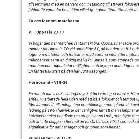
tillsammans med en närvaro och inställning till att vara fokusera
jobbat för varandra hela tiden vilket gett goda förutsättningar för
Ta oss igenom matcherna:
VI - Uppsala 23-17
Vi börjar den här matchen fantastiskt bra. Uppsala har stora pro
minuter tar Uppsala TO vid underläge 5-0, då har dem haft 1 orden
taget om matchen och fortsätter med samma intensitet matche
målchanser samt en duktig målvakt i Uppsala som stoppade oss m
matchen och Uppsala tar möjligheten att krympa underläget som
En fantastisk start på den här JSM säsongen!
Härnösand - VI 8-34
En match där vi fick tillbringa mycket tid i vårt egna försvar. 
anfall. Vi arbetade hela tiden med att håla fokuset och tempot 
försvarsspel få till många fina omställningar som gjorde det s
ledning på 19-5 i halvlek är det vanligtvis lätt att man slappnar 
halvtidssnacket handlade om att ge Hanna i mål, som bytte med E
och att inte släppa in fler mål än första halvlek, vilket som ock
signifikativt för det här laget och gruppen som helhet.
Kungsängen - VI 11-31