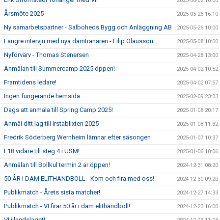
2025-06-02 10:00
Årsmöte 2025
2025-05-26 16:10
Ny samarbetspartner - Salboheds Bygg och Anläggning AB
2025-05-26 10:00
Längre intervju med nya damtränaren - Filip Olausson
2025-05-08 10:00
Nyförvärv - Thomas Stenersen
2025-04-28 13:00
Anmälan till Summercamp 2025 öppen!
2025-04-02 10:52
Framtidens ledare!
2025-04-02 07:57
Ingen fungerande hemsida...
2025-02-09 23:03
Dags att anmäla till Spring Camp 2025!
2025-01-08 20:17
Anmäl ditt lag till Irstablixten 2025
2025-01-08 11:32
Fredrik Söderberg Wernheim lämnar efter säsongen
2025-01-07 10:37
F18 vidare till steg 4 i USM!
2025-01-06 10:06
Anmälan till Bollkul termin 2 är öppen!
2024-12-31 08:20
50 ÅR I DAM ELITHANDBOLL - Kom och fira med oss!
2024-12-30 09:20
Publikmatch - Årets sista matcher!
2024-12-27 14:33
Publikmatch - VI firar 50 år i dam elithandboll!
2024-12-23 16:00
VI i landslaget!