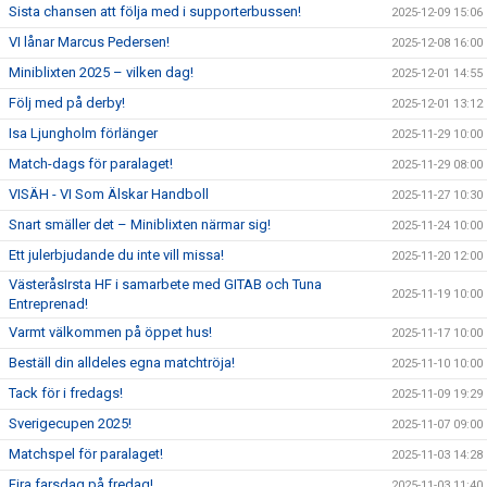
Sista chansen att följa med i supporterbussen!
2025-12-09 15:06
VI lånar Marcus Pedersen!
2025-12-08 16:00
Miniblixten 2025 – vilken dag!
2025-12-01 14:55
Följ med på derby!
2025-12-01 13:12
Isa Ljungholm förlänger
2025-11-29 10:00
Match-dags för paralaget!
2025-11-29 08:00
VISÄH - VI Som Älskar Handboll
2025-11-27 10:30
Snart smäller det – Miniblixten närmar sig!
2025-11-24 10:00
Ett julerbjudande du inte vill missa!
2025-11-20 12:00
VästeråsIrsta HF i samarbete med GITAB och Tuna
2025-11-19 10:00
Entreprenad!
Varmt välkommen på öppet hus!
2025-11-17 10:00
Beställ din alldeles egna matchtröja!
2025-11-10 10:00
Tack för i fredags!
2025-11-09 19:29
Sverigecupen 2025!
2025-11-07 09:00
Matchspel för paralaget!
2025-11-03 14:28
Fira farsdag på fredag!
2025-11-03 11:40