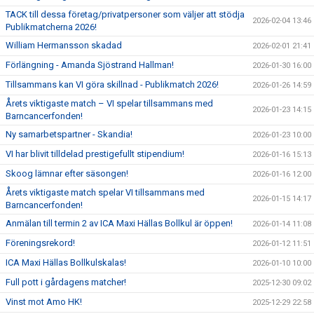
TACK till dessa företag/privatpersoner som väljer att stödja
2026-02-04 13:46
Publikmatcherna 2026!
William Hermansson skadad
2026-02-01 21:41
Förlängning - Amanda Sjöstrand Hallman!
2026-01-30 16:00
Tillsammans kan VI göra skillnad - Publikmatch 2026!
2026-01-26 14:59
Årets viktigaste match – VI spelar tillsammans med
2026-01-23 14:15
Barncancerfonden!
Ny samarbetspartner - Skandia!
2026-01-23 10:00
VI har blivit tilldelad prestigefullt stipendium!
2026-01-16 15:13
Skoog lämnar efter säsongen!
2026-01-16 12:00
Årets viktigaste match spelar VI tillsammans med
2026-01-15 14:17
Barncancerfonden!
Anmälan till termin 2 av ICA Maxi Hällas Bollkul är öppen!
2026-01-14 11:08
Föreningsrekord!
2026-01-12 11:51
ICA Maxi Hällas Bollkulskalas!
2026-01-10 10:00
Full pott i gårdagens matcher!
2025-12-30 09:02
Vinst mot Amo HK!
2025-12-29 22:58