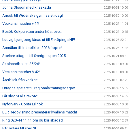
Jonna Olsson med knäskada
2025-10-31 10:00
Ansök till Widénska gymnasiet idag!
2025-10-30 10:00
Veckans matcher v.44!
2025-10-27 11:04
Besök Kokpunkten under höstlovet!
2025-10-27 10:45
Ludvig Ljungberg lånas ut till Enköpings HF!
2025-10-25 22:01
Anmälan till Irstablixten 2026 öppen!
2025-10-23 14:22
Spelare uttagna till Sverigecupen 2025!
2025-10-21 08:51
Skolhandbollen 25/26!
2025-10-13 09:00
Veckans matcher V.42!
2025-10-13 08:00
Återblick från veckan!
2025-10-13 07:21
Uttagna spelare till regionala träningsdagar!
2025-10-09 15:35
I år slog vi alla rekord!
2025-10-08 14:35
Nyförvärv - Gösta Lillhök
2025-10-08 10:00
BLR Redovisning presenterar kvällens match!
2025-10-07 10:32
Ring 020-44 11 11 om du blir skadad
2025-10-06 12:59
F16 vidare till steg 3!
2025-10-06 09:31