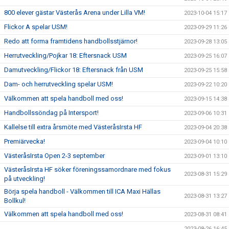
800 elever gästar Västerås Arena under Lilla VM!
2023-10-04 15:17
Flickor A spelar USM!
2023-09-29 11:26
Redo att forma framtidens handbollsstjärnor!
2023-09-28 13:05
Herrutveckling/Pojkar 18: Eftersnack USM
2023-09-25 16:07
Damutveckling/Flickor 18: Eftersnack från USM
2023-09-25 15:58
Dam- och herrutveckling spelar USM!
2023-09-22 10:20
Välkommen att spela handboll med oss!
2023-09-15 14:38
Handbollssöndag på Intersport!
2023-09-06 10:31
Kallelse till extra årsmöte med VästeråsIrsta HF
2023-09-04 20:38
Premiärvecka!
2023-09-04 10:10
VästeråsIrsta Open 2-3 september
2023-09-01 13:10
VästeråsIrsta HF söker föreningssamordnare med fokus
2023-08-31 15:29
på utveckling!
Börja spela handboll - Välkommen till ICA Maxi Hällas
2023-08-31 13:27
Bollkul!
Välkommen att spela handboll med oss!
2023-08-31 08:41
2023-08-26 16:45