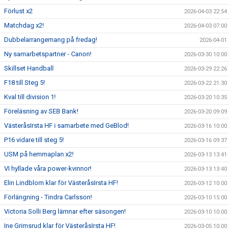
Förlust x2
2026-04-03 22:54
Matchdag x2!
2026-04-03 07:00
Dubbelarrangemang på fredag!
2026-04-01
Ny samarbetspartner - Canon!
2026-03-30 10:00
Skillset Handball
2026-03-29 22:26
F18 till Steg 5!
2026-03-22 21:30
Kval till division 1!
2026-03-20 10:35
Föreläsning av SEB Bank!
2026-03-20 09:09
VästeråsIrsta HF i samarbete med GeBlod!
2026-03-16 10:00
P16 vidare till steg 5!
2026-03-16 09:37
USM på hemmaplan x2!
2026-03-13 13:41
VI hyllade våra power-kvinnor!
2026-03-13 13:40
Elin Lindblom klar för VästeråsIrsta HF!
2026-03-12 10:00
Förlängning - Tindra Carlsson!
2026-03-10 15:00
Victoria Solli Berg lämnar efter säsongen!
2026-03-10 10:00
Ine Grimsrud klar för VästeråsIrsta HF!
2026-03-05 10:00