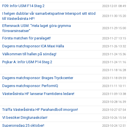
F09: Inför USM F14 Steg 2
2023-12-01 08:49
I helgen dubblar vår samarbetspartner Intersport sitt stöd
2023-11-30 15:20
till VästeråsIrsta HF!
Eftersnack USM: "Hela laget göra grymma
2023-11-29 15:00
försvarsinsatser"
Första matchen för paralaget!
2023-11-27 13:15
Dagens matchsponsor ICA Maxi Hälla
2023-11-26 13:32
Välkommen till hallen på söndag!
2023-11-24 15:36
Pojkar A: Inför USM P14 Steg 2
2023-11-24 11:16
2023-11-18 16:28
Dagens matchsponsor: Brages Tryckcenter
2023-11-18 09:59
Dagens matchsponsor: PerformIQ
2023-11-11 10:11
VästeråsIrsta HF lanserar Framtidens ledare!
2023-11-09 13:38
2023-10-28 16:39
Träffa VästeråsIrsta HF Parahandboll imorgon!
2023-10-27 07:54
VI besöker Dingtunaskolan!
2023-10-26 15:54
Superonsdag 25 oktober!
2023-10-24 12:51