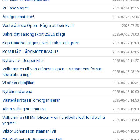
VI i landslaget!
2025-07-24 12:16
Äntligen matcher!
2025-07-24 09:46
Västeråsirsta Open - Några platser kvar!
2025-07-23
Säkra ditt säsongskort 25/26 idag!
2025-07-02 09:03
Köp Handbollsligan Live till rabatterat pris!
2025-06-27 12:00
KOM IHÅG - ÅRSMÖTE IKVÄLL!
2025-06-24 13:05
Nyförvärv - Jesper Filén
2025-06-19 11:27
Välkommen till VästeråsIrsta Open – säsongens första
2025-06-18 08:19
stora utmaning!
VI söker eldsjälar!
2025-06-17 10:34
Nyfolierad arena
2025-06-16 10:00
VästeråsIrsta HF omorganiserar
2025-06-13 14:30
Albin Sälling stannar i VI!
2025-06-06 12:00
Välkommen till Miniblixten – en handbollsfest för de allra
2025-06-06 08:40
yngsta!
Viktor Johansson stannar i VI!
2025-06-04 10:00
Erik Strömstedt förlänger med VI!