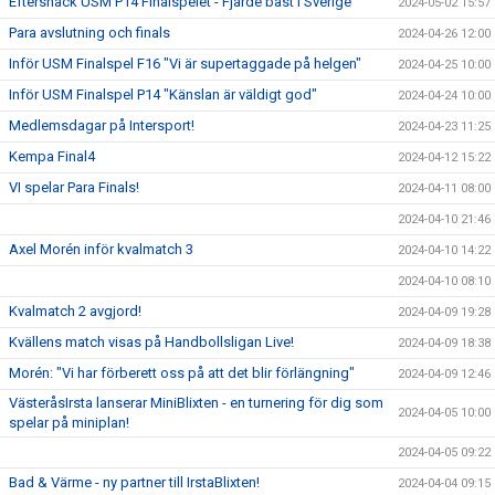
Eftersnack USM P14 Finalspelet - Fjärde bäst i Sverige
2024-05-02 15:57
Para avslutning och finals
2024-04-26 12:00
Inför USM Finalspel F16 "Vi är supertaggade på helgen"
2024-04-25 10:00
Inför USM Finalspel P14 "Känslan är väldigt god"
2024-04-24 10:00
Medlemsdagar på Intersport!
2024-04-23 11:25
Kempa Final4
2024-04-12 15:22
VI spelar Para Finals!
2024-04-11 08:00
2024-04-10 21:46
Axel Morén inför kvalmatch 3
2024-04-10 14:22
2024-04-10 08:10
Kvalmatch 2 avgjord!
2024-04-09 19:28
Kvällens match visas på Handbollsligan Live!
2024-04-09 18:38
Morén: "Vi har förberett oss på att det blir förlängning"
2024-04-09 12:46
VästeråsIrsta lanserar MiniBlixten - en turnering för dig som
2024-04-05 10:00
spelar på miniplan!
2024-04-05 09:22
Bad & Värme - ny partner till IrstaBlixten!
2024-04-04 09:15