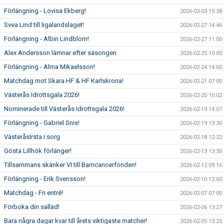
Förlängning - Lovisa Ekberg!
2026-03-03 15:38
Svea Lind till ligalandslaget!
2026-02-27 14:46
Förlängning - Albin Lindblom!
2026-02-27 11:00
Alex Andersson lämnar efter säsongen
2026-02-25 10:00
Förlängning - Alma Mikaelsson!
2026-02-24 14:00
Matchdag mot Skara HF & HF Karlskrona!
2026-02-21 07:00
Västerås Idrottsgala 2026!
2026-02-20 10:02
Nominerade till Västerås Idrottsgala 2026!
2026-02-19 14:07
Förlängning - Gabriel Snis!
2026-02-19 13:30
VästeråsIrsta i sorg
2026-02-18 12:22
Gösta Lillhök förlänger!
2026-02-13 13:30
Tillsammans skänker VI till Barncancerfonden!
2026-02-12 09:16
Förlängning - Erik Svensson!
2026-02-10 12:00
Matchdag - Fri entré!
2026-02-07 07:00
Förboka din sallad!
2026-02-06 13:27
Bara några dagar kvar till årets viktigaste matcher!
2026-02-05 13:25