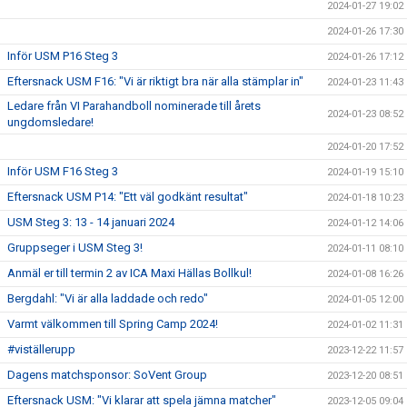
2024-01-27 19:02
2024-01-26 17:30
Inför USM P16 Steg 3
2024-01-26 17:12
Eftersnack USM F16: "Vi är riktigt bra när alla stämplar in"
2024-01-23 11:43
Ledare från VI Parahandboll nominerade till årets
2024-01-23 08:52
ungdomsledare!
2024-01-20 17:52
Inför USM F16 Steg 3
2024-01-19 15:10
Eftersnack USM P14: "Ett väl godkänt resultat"
2024-01-18 10:23
USM Steg 3: 13 - 14 januari 2024
2024-01-12 14:06
Gruppseger i USM Steg 3!
2024-01-11 08:10
Anmäl er till termin 2 av ICA Maxi Hällas Bollkul!
2024-01-08 16:26
Bergdahl: "Vi är alla laddade och redo"
2024-01-05 12:00
Varmt välkommen till Spring Camp 2024!
2024-01-02 11:31
#viställerupp
2023-12-22 11:57
Dagens matchsponsor: SoVent Group
2023-12-20 08:51
Eftersnack USM: "Vi klarar att spela jämna matcher"
2023-12-05 09:04