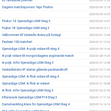
En fantastisk premiär!
2023-02-05 12:35
Dagens matchsponsor: Nya Thulins
2023-02-04 12:18
2023-02-04 10:53
Flickor 14: Gjensidige USM Steg 3
2023-02-03 14:07
Pojkar 18: Gjensidige USM steg 3
2023-02-03 12:11
Välkommen till Västerås Arena på lördag!
2023-02-01 13:48
Paulsen 150 matcher!
2023-01-31 12:25
Gjensidige USM: A-pojk vidare till steg 4
2023-01-29 13:54
A-pojk vidare till morgondagens avgörande match
2023-01-28 19:29
A-pojk: Inför Gjensidige USM Steg 3
2023-01-27 15:48
VästeråsIrsta HF startar gående parahandboll!
2023-01-25 11:00
Gjensidige USM: A-flick vidare till steg 4
2023-01-22 15:43
Gjensidige USM: A-flick är vidare!
2023-01-21 18:08
A-flick: Inför Gjensidige USM Steg 3
2023-01-20 21:00
Eftersnack Gjensidige USM P14 Steg 3
2023-01-17 11:54
Damutveckling klara för Gjensidige USM Steg 4
2023-01-16 16:16