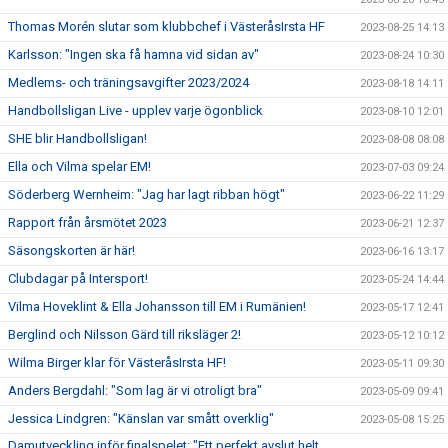
Thomas Morén slutar som klubbchef i VästeråsIrsta HF
2023-08-25 14:13
Karlsson: "Ingen ska få hamna vid sidan av"
2023-08-24 10:30
Medlems- och träningsavgifter 2023/2024
2023-08-18 14:11
Handbollsligan Live - upplev varje ögonblick
2023-08-10 12:01
SHE blir Handbollsligan!
2023-08-08 08:08
Ella och Vilma spelar EM!
2023-07-03 09:24
Söderberg Wernheim: "Jag har lagt ribban högt"
2023-06-22 11:29
Rapport från årsmötet 2023
2023-06-21 12:37
Säsongskorten är här!
2023-06-16 13:17
Clubdagar på Intersport!
2023-05-24 14:44
Vilma Hoveklint & Ella Johansson till EM i Rumänien!
2023-05-17 12:41
Berglind och Nilsson Gärd till riksläger 2!
2023-05-12 10:12
Wilma Birger klar för VästeråsIrsta HF!
2023-05-11 09:30
Anders Bergdahl: "Som lag är vi otroligt bra"
2023-05-09 09:41
Jessica Lindgren: "Känslan var smått overklig"
2023-05-08 15:25
Damutveckling inför finalspelet: "Ett perfekt avslut helt