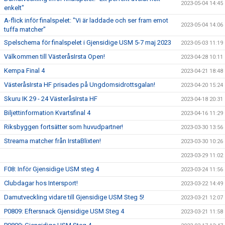
2023-05-04 14:45
enkelt"
A-flick inför finalspelet: "Vi är laddade och ser fram emot
2023-05-04 14:06
tuffa matcher"
Spelschema för finalspelet i Gjensidige USM 5-7 maj 2023
2023-05-03 11:19
Välkommen till VästeråsIrsta Open!
2023-04-28 10:11
Kempa Final 4
2023-04-21 18:48
VästeråsIrsta HF prisades på Ungdomsidrottsgalan!
2023-04-20 15:24
Skuru IK 29 - 24 VästeråsIrsta HF
2023-04-18 20:31
Biljettinformation Kvartsfinal 4
2023-04-16 11:29
Riksbyggen fortsätter som huvudpartner!
2023-03-30 13:56
Streama matcher från IrstaBlixten!
2023-03-30 10:26
2023-03-29 11:02
F08: Inför Gjensidige USM steg 4
2023-03-24 11:56
Clubdagar hos Intersport!
2023-03-22 14:49
Damutveckling vidare till Gjensidige USM Steg 5!
2023-03-21 12:07
P0809: Eftersnack Gjensidige USM Steg 4
2023-03-21 11:58