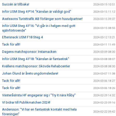
Succén är tillbaka!
2024-03-19 10:51
Inför USM Steg 4 P14: "Känslan är väldigt god"
2024-03-15 11:12
Axelssons Turisttrafik AB förlänger som huvudpartner!
2024-03-15 09:37
Inför USM Steg 4 F16: "Vi går in i helgen med gott
2024-03-15 08:55
självförtroende"
Eftersnack USM F18 Steg 4
2024-03-12 13:21
Tack för allt!
2024-03-11 11:49
Dagens matchsponsor: Irstamacken
2024-03-09 08:00
Inför USM Steg 4 F18: "Känslan är fantastisk"
2024-03-08 08:07
Kvällens matchsponsor: Skövde Rehabcenter
2024-03-08 08:00
Johan Ölund är årets ungdomsledare!
2024-03-07 11:38
Tack för allt!
2024-03-06 18:27
Tack för allt!
2024-03-06 18:26
VästeråsIrsta HF engagerar sig i "Try it nära Råby"
2024-02-29 14:32
VI bidrar till Publikmatchen 2024!
2024-02-23 09:16
Andersson: "Vi har en fantastisk kontakt med hela
2024-02-22 09:42
föreningen"