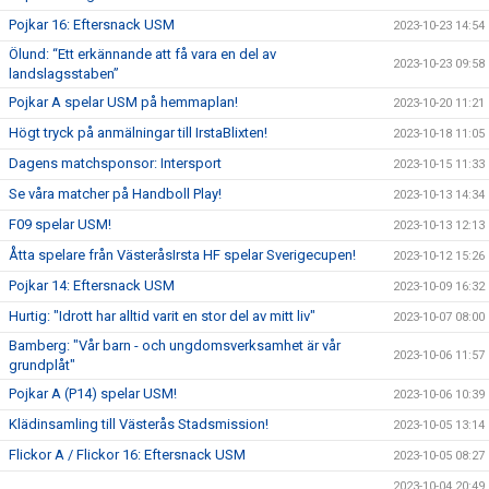
Pojkar 16: Eftersnack USM
2023-10-23 14:54
Ölund: “Ett erkännande att få vara en del av
2023-10-23 09:58
landslagsstaben”
Pojkar A spelar USM på hemmaplan!
2023-10-20 11:21
Högt tryck på anmälningar till IrstaBlixten!
2023-10-18 11:05
Dagens matchsponsor: Intersport
2023-10-15 11:33
Se våra matcher på Handboll Play!
2023-10-13 14:34
F09 spelar USM!
2023-10-13 12:13
Åtta spelare från VästeråsIrsta HF spelar Sverigecupen!
2023-10-12 15:26
Pojkar 14: Eftersnack USM
2023-10-09 16:32
Hurtig: "Idrott har alltid varit en stor del av mitt liv"
2023-10-07 08:00
Bamberg: "Vår barn - och ungdomsverksamhet är vår
2023-10-06 11:57
grundplåt"
Pojkar A (P14) spelar USM!
2023-10-06 10:39
Klädinsamling till Västerås Stadsmission!
2023-10-05 13:14
Flickor A / Flickor 16: Eftersnack USM
2023-10-05 08:27
2023-10-04 20:49