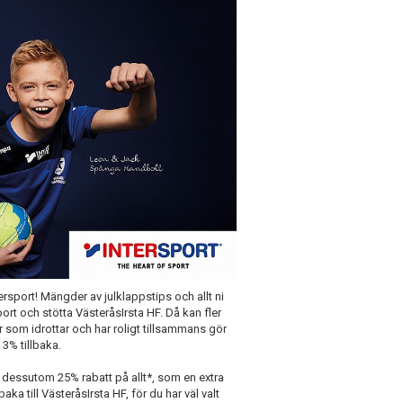
ersport! Mängder av julklappstips och allt ni
ort och stötta VästeråsIrsta HF. Då kan fler
 som idrottar och har roligt tillsammans gör
 3% tillbaka.
 du dessutom 25% rabatt på allt*, som en extra
aka till VästeråsIrsta HF, för du har väl valt