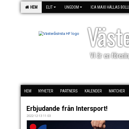
HEM
ELIT
UNGDOM
ICA MAXI HÄLLAS BOLL
Väst
VI är en förenin
HEM
NYHETER
PARTNERS
KALENDER
MATCHER
Erbjudande från Intersport!
2022-12-13 11:03