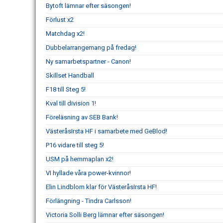
Bytoft lämnar efter säsongen!
Förlust x2
Matchdag x2!
Dubbelarrangemang på fredag!
Ny samarbetspartner - Canon!
Skillset Handball
F18 till Steg 5!
Kval till division 1!
Föreläsning av SEB Bank!
VästeråsIrsta HF i samarbete med GeBlod!
P16 vidare till steg 5!
USM på hemmaplan x2!
VI hyllade våra power-kvinnor!
Elin Lindblom klar för VästeråsIrsta HF!
Förlängning - Tindra Carlsson!
Victoria Solli Berg lämnar efter säsongen!