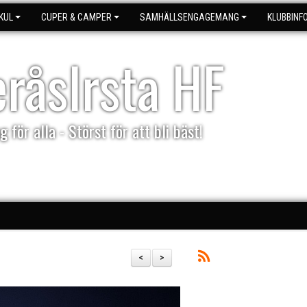
KUL
CUPER & CAMPER
SAMHÄLLSENGAGEMANG
KLUBBINF
eråsIrsta HF
g för alla - Störst för att bli bäst!
<
>