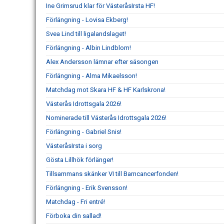
Ine Grimsrud klar för VästeråsIrsta HF!
Förlängning - Lovisa Ekberg!
Svea Lind till ligalandslaget!
Förlängning - Albin Lindblom!
Alex Andersson lämnar efter säsongen
Förlängning - Alma Mikaelsson!
Matchdag mot Skara HF & HF Karlskrona!
Västerås Idrottsgala 2026!
Nominerade till Västerås Idrottsgala 2026!
Förlängning - Gabriel Snis!
VästeråsIrsta i sorg
Gösta Lillhök förlänger!
Tillsammans skänker VI till Barncancerfonden!
Förlängning - Erik Svensson!
Matchdag - Fri entré!
Förboka din sallad!