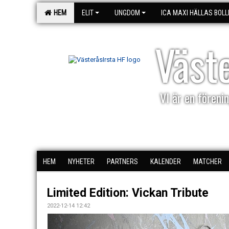
HEM
ELIT
UNGDOM
ICA MAXI HÄLLAS BOLL
Väst
VI är en förenin
HEM
NYHETER
PARTNERS
KALENDER
MATCHER
Limited Edition: Vickan Tribute
2022-12-14 12:42