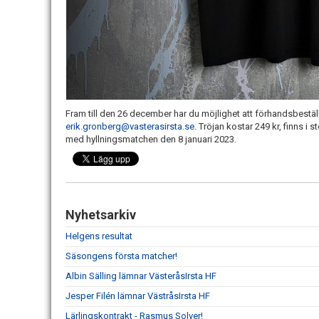
Fram till den 26 december har du möjlighet att förhandsbestä
erik.gronberg@vasterasirsta.se
. Tröjan kostar 249 kr, finns i
med hyllningsmatchen den 8 januari 2023.
Nyhetsarkiv
Helgens resultat
Säsongens första matcher!
Albin Sälling lämnar VästeråsIrsta HF
Jesper Filén lämnar VästråsIrsta HF
Lärlingskontrakt - Rasmus Solver!