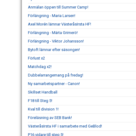
Anmälan öppen till Summer Camp!
Förlängning - Maria Larsen!
Axel Morén lämnar VästeråsIrsta HF!
Förlängning - Märta Grimerö!
Förlängning - Viktor Johansson!
Bytoft lämnar efter säsongen!
Förlust x2
Matchdag x2!
Dubbelarrangemang på fredag!
Ny samarbetspartner - Canon!
Skillset Handball
F18 till Steg 5!
Kval till division 1!
Föreläsning av SEB Bank!
VästeråsIrsta HF i samarbete med GeBlod!
P16 vidare till steg 5!