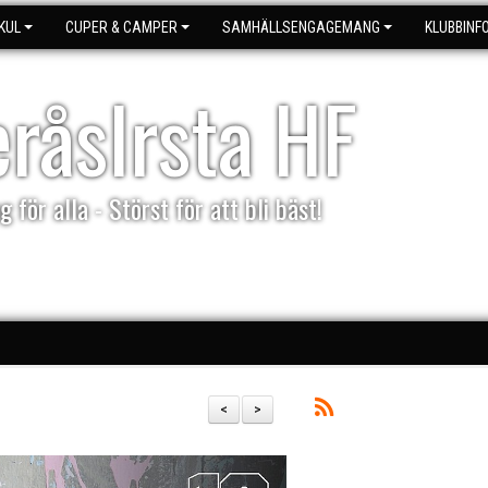
KUL
CUPER & CAMPER
SAMHÄLLSENGAGEMANG
KLUBBINF
eråsIrsta HF
g för alla - Störst för att bli bäst!
<
>