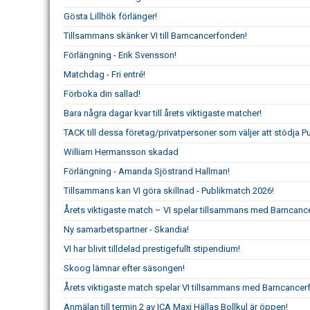
Gösta Lillhök förlänger!
Tillsammans skänker VI till Barncancerfonden!
Förlängning - Erik Svensson!
Matchdag - Fri entré!
Förboka din sallad!
Bara några dagar kvar till årets viktigaste matcher!
TACK till dessa företag/privatpersoner som väljer att stödja 
William Hermansson skadad
Förlängning - Amanda Sjöstrand Hallman!
Tillsammans kan VI göra skillnad - Publikmatch 2026!
Årets viktigaste match – VI spelar tillsammans med Barncanc
Ny samarbetspartner - Skandia!
VI har blivit tilldelad prestigefullt stipendium!
Skoog lämnar efter säsongen!
Årets viktigaste match spelar VI tillsammans med Barncancer
Anmälan till termin 2 av ICA Maxi Hällas Bollkul är öppen!