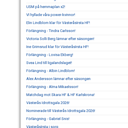
USM på hemmaplan x2!
VI hyllade våra power-kvinnor!
Elin Lindblom klar för VästeråsIrsta HF!
Förlängning - Tindra Carlsson!
Victoria Solli Berg lämnar efter säsongen!
Ine Grimsrud klar för VästeråsIrsta HF!
Förlängning - Lovisa Ekberg!
Svea Lind till ligalandslaget!
Förlängning - Albin Lindblom!
Alex Andersson lämnar efter säsongen
Förlängning - Alma Mikaelsson!
Matchdag mot Skara HF & HF Karlskrona!
Västerås Idrottsgala 2026!
Nominerade till Västerås Idrottsgala 2026!
Förlängning - Gabriel Snis!
VästeråsIrsta i sorg