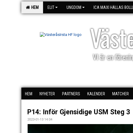
HEM
ELIT
UNGDOM
ICA MAXI HÄLLAS BOLL
Väst
VI är en förenin
HEM
NYHETER
PARTNERS
KALENDER
MATCHER
P14: Inför Gjensidige USM Steg 3
2023-01-13 14:04