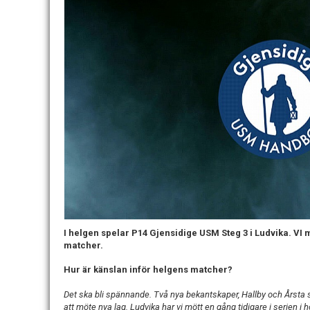
I helgen spelar P14 Gjensidige USM Steg 3 i Ludvika. VI
matcher.
Hur är känslan inför helgens matcher?
Det ska bli spännande. Två nya bekantskaper, Hallby och Årsta so
att möte nya lag. Ludvika har vi mött en gång tidigare i serien i 