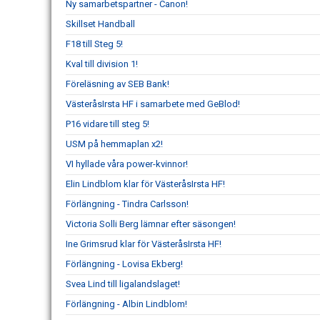
Ny samarbetspartner - Canon!
Skillset Handball
F18 till Steg 5!
Kval till division 1!
Föreläsning av SEB Bank!
VästeråsIrsta HF i samarbete med GeBlod!
P16 vidare till steg 5!
USM på hemmaplan x2!
VI hyllade våra power-kvinnor!
Elin Lindblom klar för VästeråsIrsta HF!
Förlängning - Tindra Carlsson!
Victoria Solli Berg lämnar efter säsongen!
Ine Grimsrud klar för VästeråsIrsta HF!
Förlängning - Lovisa Ekberg!
Svea Lind till ligalandslaget!
Förlängning - Albin Lindblom!