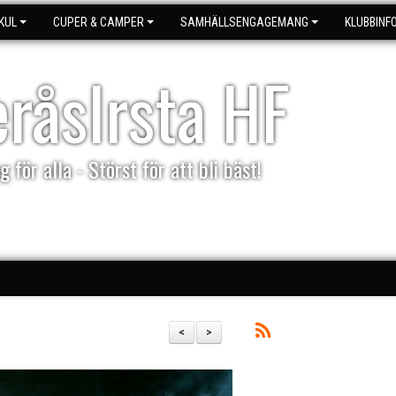
KUL
CUPER & CAMPER
SAMHÄLLSENGAGEMANG
KLUBBINF
eråsIrsta HF
g för alla - Störst för att bli bäst!
<
>