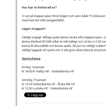
Hur har ni förberett er?
Vi var på Kopparcupen förra helgen och vann både P14 klassen 
med matcher efter juluppehållet.
Läget i truppen?
Väldigt svajjigt. Många sjuka denna vecka efter kopparcupen. Jus
lämna återbud till USM vilket är mkt tråkigt och så har vi 2 till s
kunna bli återställda och kunna spela. Så just nu väldigt osäkert 
väldigt taggade att spela och vi ska göra vårat yttersta att prest
Spelschema
lördag 14 januari
kl 18.00 IF Hallby HK - VästeråsIrsta HF
söndag 15 januari
kl 10.30 VästeråsIrsta HF - Årsta AIK HF
kl 15.30 Ludvika HF - VästeråsIrsta HF