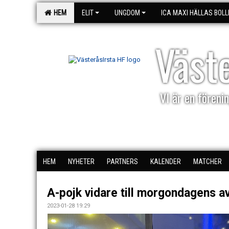
HEM
ELIT
UNGDOM
ICA MAXI HÄLLAS BOLL
Väst
VI är en förenin
HEM
NYHETER
PARTNERS
KALENDER
MATCHER
A-pojk vidare till morgondagens 
2023-01-28 19:29