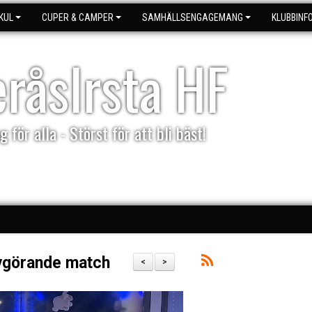
KUL
CUPER & CAMPER
SAMHÄLLSENGAGEMANG
KLUBBINF
eråsIrsta HF
g för alla - Störst för att bli bäst!
avgörande match
<
>