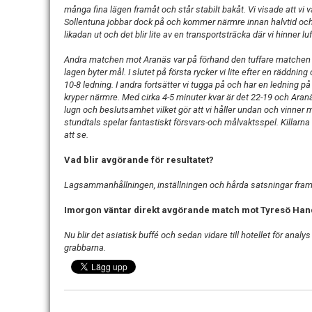
många fina lägen framåt och står stabilt bakåt. Vi visade att vi var
Sollentuna jobbar dock på och kommer närmre innan halvtid och 
likadan ut och det blir lite av en transportsträcka där vi hinner 
Andra matchen mot Aranäs var på
förhand
den tuffare matchen 
lagen byter mål. I slutet på första rycker vi lite efter en räddnin
10-8 ledning. I andra fortsätter vi tugga på och har en ledning p
kryper närmre. Med cirka 4-5 minuter kvar är det 22-19 och Aran
lugn och beslutsamhet vilket gör att vi håller undan och vinner m
stundtals spelar fantastiskt försvars-och målvaktsspel. Killarna 
att se.
Vad blir avgörande för resultatet?
Lagsammanhållningen, inställningen och hårda satsningar fra
Imorgon väntar direkt avgörande match mot Tyresö Handb
Nu blir det asiatisk buffé och sedan vidare till hotellet för an
grabbarna.