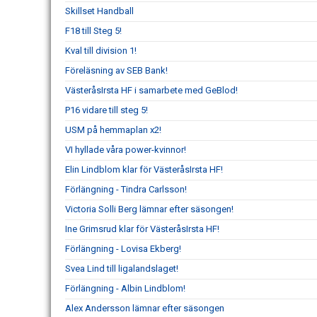
Skillset Handball
F18 till Steg 5!
Kval till division 1!
Föreläsning av SEB Bank!
VästeråsIrsta HF i samarbete med GeBlod!
P16 vidare till steg 5!
USM på hemmaplan x2!
VI hyllade våra power-kvinnor!
Elin Lindblom klar för VästeråsIrsta HF!
Förlängning - Tindra Carlsson!
Victoria Solli Berg lämnar efter säsongen!
Ine Grimsrud klar för VästeråsIrsta HF!
Förlängning - Lovisa Ekberg!
Svea Lind till ligalandslaget!
Förlängning - Albin Lindblom!
Alex Andersson lämnar efter säsongen