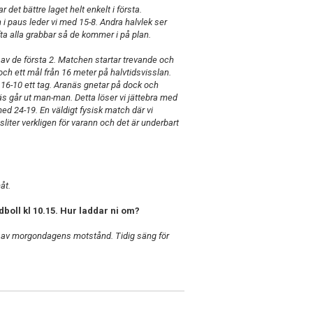
 det bättre laget helt enkelt i första.
i paus leder vi med 15-8. Andra halvlek ser
lufta alla grabbar så de kommer i på plan.
av de första 2. Matchen startar trevande och
g och ett mål från 16 meter på halvtidsvisslan.
å 16-10 ett tag. Aranäs gnetar på dock och
äs går ut man-man. Detta löser vi jättebra med
ed 24-19. En väldigt fysisk match där vi
sliter verkligen för varann och det är underbart
måt.
oll kl 10.15. Hur laddar ni om?
alys av morgondagens motstånd. Tidig säng för