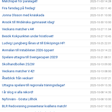
Matchspel för paralaget!
2025-11-03 14:28
Fira farsdag på fredag!
2025-11-03 11:40
Jonna Olsson med knäskada
2025-10-31 10:00
Ansök till Widénska gymnasiet idag!
2025-10-30 10:00
Veckans matcher v.44!
2025-10-27 11:04
Besök Kokpunkten under höstlovet!
2025-10-27 10:45
Ludvig Ljungberg lånas ut till Enköpings HF!
2025-10-25 22:01
Anmälan till Irstablixten 2026 öppen!
2025-10-23 14:22
Spelare uttagna till Sverigecupen 2025!
2025-10-21 08:51
Skolhandbollen 25/26!
2025-10-13 09:00
Veckans matcher V.42!
2025-10-13 08:00
Återblick från veckan!
2025-10-13 07:21
Uttagna spelare till regionala träningsdagar!
2025-10-09 15:35
I år slog vi alla rekord!
2025-10-08 14:35
Nyförvärv - Gösta Lillhök
2025-10-08 10:00
BLR Redovisning presenterar kvällens match!
2025-10-07 10:32