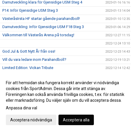
Damutveckling klara för Gjensidige USM Steg 4
2023-01-16 16:16
P14: Inför Gjensidige USM Steg 3
2023-01-13 14:04
VästeråsIrsta HF startar gående parahandboll!
2023-01-10 12:35
Damutveckling: Inför Gjensidige USM F18 Steg 3
2023-01-06 14:29
Välkommen till Västerås Arena på torsdag!
2022-12-27 11:15
2022-12-24 13:10
God Jul & Gott Nytt År från oss!
2022-12-23 14:43
Vill du vara ledare inom Parahandboll?
2022-12-19 13:21
Limited Edition: Vickan Tribute
2022-12-14 12:42
VI hyllar Vickan!
2022-12-13 11:37
För att hemsidan ska fungera korrekt använder vi nödvändiga
Erbjudande från Intersport!
2022-12-13 11:03
cookies från SportAdmin. Dessa går inte att stänga av.
F08: "Vi ser fram emot utmaningen i helgen"
2022-12-02 11:48
Föreningen kan också använda frivilliga cookies, t.ex. för statistik
eller marknadsföring. Du väljer själv om du vill acceptera dessa.
P14: "Vi har duktiga killar som kämpar hårt tillsammans"
2022-12-01 12:31
Anpassa dina val
P11 träffar Claes Hellgren!
2022-12-01 11:41
Dagens matchsponsor: Axelssons
2022-11-30 12:00
Acceptera nödvändiga
Acceptera alla
Välkommen tillbaka, Mattias!
2022-11-29 12:00