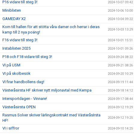
P16 vidare till steg 3!
2024-10-07 09:42
Miniblixten
2024-10-06 10:00
GAMEDAY X2
2024-10-04 09:22
Kom till hallen för att stötta våra damer och herrar i deras
2024-10-03 13:29
kamp till 2 nya poäng!
F16 vidare till steg 3!
2024-10-01 15:51
Irstablixten 2025
2024-10-01 09:26
P18 och F18 vidare till steg 3!
2024-09-24 08:22
VI på USM
2024-09-21 08:26
VI på skolbesök
2024-09-20 10:29
VI firar handbollens dag!
2024-09-19 11:44
Västeråsirsta HF skriver nytt miljonavtal med Kempa
2024-09-18 14:12
Intersportdagen - Vinnare!
2024-09-17 08:44
Västeråsirsta OPEN
2024-09-12 19:29
Rasmus Solver skriver lärlingskontrakt med VästeråsIrsta
2024-09-12 19:25
HF!
VI i siffror
2024-09-10 14:25