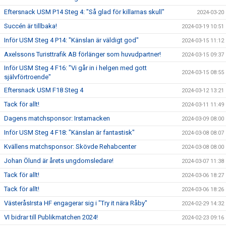
Eftersnack USM P14 Steg 4: "Så glad för killarnas skull"
2024-03-20
Succén är tillbaka!
2024-03-19 10:51
Inför USM Steg 4 P14: "Känslan är väldigt god"
2024-03-15 11:12
Axelssons Turisttrafik AB förlänger som huvudpartner!
2024-03-15 09:37
Inför USM Steg 4 F16: "Vi går in i helgen med gott
2024-03-15 08:55
självförtroende"
Eftersnack USM F18 Steg 4
2024-03-12 13:21
Tack för allt!
2024-03-11 11:49
Dagens matchsponsor: Irstamacken
2024-03-09 08:00
Inför USM Steg 4 F18: "Känslan är fantastisk"
2024-03-08 08:07
Kvällens matchsponsor: Skövde Rehabcenter
2024-03-08 08:00
Johan Ölund är årets ungdomsledare!
2024-03-07 11:38
Tack för allt!
2024-03-06 18:27
Tack för allt!
2024-03-06 18:26
VästeråsIrsta HF engagerar sig i "Try it nära Råby"
2024-02-29 14:32
VI bidrar till Publikmatchen 2024!
2024-02-23 09:16