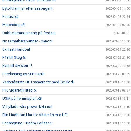
Förlängning - Viktor Johansson!
2026-04-08 10:00
Bytoft lämnar efter säsongen!
2026-04-06 14:00
Förlust x2
2026-04-03 22:54
Matchdag x2!
2026-04-03 07:00
Dubbelarrangemang på fredag!
2026-04-01
Ny samarbetspartner - Canon!
2026-03-30 10:00
Skillset Handball
2026-03-29 22:26
F18 till Steg 5!
2026-03-22 21:30
Kval till division 1!
2026-03-20 10:35
Föreläsning av SEB Bank!
2026-03-20 09:09
VästeråsIrsta HF i samarbete med GeBlod!
2026-03-16 10:00
P16 vidare till steg 5!
2026-03-16 09:37
USM på hemmaplan x2!
2026-03-13 13:41
VI hyllade våra power-kvinnor!
2026-03-13 13:40
Elin Lindblom klar för VästeråsIrsta HF!
2026-03-12 10:00
Förlängning - Tindra Carlsson!
2026-03-10 15:00