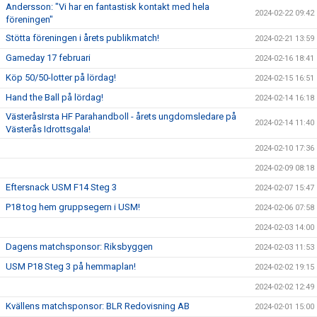
Andersson: "Vi har en fantastisk kontakt med hela
2024-02-22 09:42
föreningen"
Stötta föreningen i årets publikmatch!
2024-02-21 13:59
Gameday 17 februari
2024-02-16 18:41
Köp 50/50-lotter på lördag!
2024-02-15 16:51
Hand the Ball på lördag!
2024-02-14 16:18
VästeråsIrsta HF Parahandboll - årets ungdomsledare på
2024-02-14 11:40
Västerås Idrottsgala!
2024-02-10 17:36
2024-02-09 08:18
Eftersnack USM F14 Steg 3
2024-02-07 15:47
P18 tog hem gruppsegern i USM!
2024-02-06 07:58
2024-02-03 14:00
Dagens matchsponsor: Riksbyggen
2024-02-03 11:53
USM P18 Steg 3 på hemmaplan!
2024-02-02 19:15
2024-02-02 12:49
Kvällens matchsponsor: BLR Redovisning AB
2024-02-01 15:00