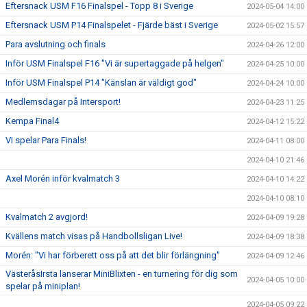
Eftersnack USM F16 Finalspel - Topp 8 i Sverige
2024-05-04 14:00
Eftersnack USM P14 Finalspelet - Fjärde bäst i Sverige
2024-05-02 15:57
Para avslutning och finals
2024-04-26 12:00
Inför USM Finalspel F16 "Vi är supertaggade på helgen"
2024-04-25 10:00
Inför USM Finalspel P14 "Känslan är väldigt god"
2024-04-24 10:00
Medlemsdagar på Intersport!
2024-04-23 11:25
Kempa Final4
2024-04-12 15:22
VI spelar Para Finals!
2024-04-11 08:00
2024-04-10 21:46
Axel Morén inför kvalmatch 3
2024-04-10 14:22
2024-04-10 08:10
Kvalmatch 2 avgjord!
2024-04-09 19:28
Kvällens match visas på Handbollsligan Live!
2024-04-09 18:38
Morén: "Vi har förberett oss på att det blir förlängning"
2024-04-09 12:46
VästeråsIrsta lanserar MiniBlixten - en turnering för dig som
2024-04-05 10:00
spelar på miniplan!
2024-04-05 09:22