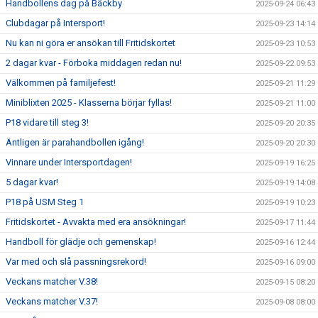
Handbollens dag på Bäckby
2025-09-24 06:43
Clubdagar på Intersport!
2025-09-23 14:14
Nu kan ni göra er ansökan till Fritidskortet
2025-09-23 10:53
2 dagar kvar - Förboka middagen redan nu!
2025-09-22 09:53
Välkommen på familjefest!
2025-09-21 11:29
Miniblixten 2025 - Klasserna börjar fyllas!
2025-09-21 11:00
P18 vidare till steg 3!
2025-09-20 20:35
Äntligen är parahandbollen igång!
2025-09-20 20:30
Vinnare under Intersportdagen!
2025-09-19 16:25
5 dagar kvar!
2025-09-19 14:08
P18 på USM Steg 1
2025-09-19 10:23
Fritidskortet - Avvakta med era ansökningar!
2025-09-17 11:44
Handboll för glädje och gemenskap!
2025-09-16 12:44
Var med och slå passningsrekord!
2025-09-16 09:00
Veckans matcher V.38!
2025-09-15 08:20
Veckans matcher V.37!
2025-09-08 08:00