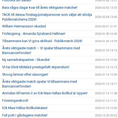
Förboka din sallad!
2026-02-06 13:27
Bara några dagar kvar till årets viktigaste matcher!
2026-02-05 13:25
TACK till dessa företag/privatpersoner som väljer att stödja
2026-02-04 13:46
Publikmatcherna 2026!
William Hermansson skadad
2026-02-01 21:41
Förlängning - Amanda Sjöstrand Hallman!
2026-01-30 16:00
Tillsammans kan VI göra skillnad - Publikmatch 2026!
2026-01-26 14:59
Årets viktigaste match – VI spelar tillsammans med
2026-01-23 14:15
Barncancerfonden!
Ny samarbetspartner - Skandia!
2026-01-23 10:00
VI har blivit tilldelad prestigefullt stipendium!
2026-01-16 15:13
Skoog lämnar efter säsongen!
2026-01-16 12:00
Årets viktigaste match spelar VI tillsammans med
2026-01-15 14:17
Barncancerfonden!
Anmälan till termin 2 av ICA Maxi Hällas Bollkul är öppen!
2026-01-14 11:08
Föreningsrekord!
2026-01-12 11:51
ICA Maxi Hällas Bollkulskalas!
2026-01-10 10:00
Full pott i gårdagens matcher!
2025-12-30 09:02