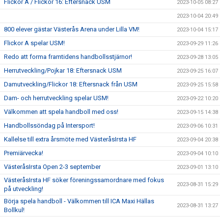
Flickor A / Flickor 16: Eftersnack USM
2023-10-05 08:27
2023-10-04 20:49
800 elever gästar Västerås Arena under Lilla VM!
2023-10-04 15:17
Flickor A spelar USM!
2023-09-29 11:26
Redo att forma framtidens handbollsstjärnor!
2023-09-28 13:05
Herrutveckling/Pojkar 18: Eftersnack USM
2023-09-25 16:07
Damutveckling/Flickor 18: Eftersnack från USM
2023-09-25 15:58
Dam- och herrutveckling spelar USM!
2023-09-22 10:20
Välkommen att spela handboll med oss!
2023-09-15 14:38
Handbollssöndag på Intersport!
2023-09-06 10:31
Kallelse till extra årsmöte med VästeråsIrsta HF
2023-09-04 20:38
Premiärvecka!
2023-09-04 10:10
VästeråsIrsta Open 2-3 september
2023-09-01 13:10
VästeråsIrsta HF söker föreningssamordnare med fokus
2023-08-31 15:29
på utveckling!
Börja spela handboll - Välkommen till ICA Maxi Hällas
2023-08-31 13:27
Bollkul!