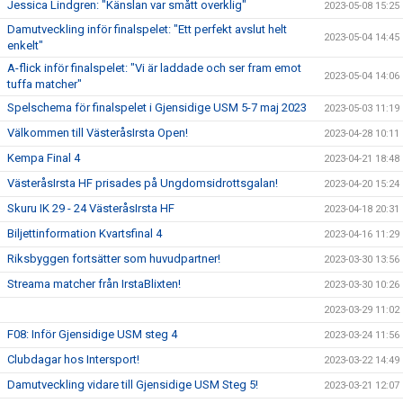
Jessica Lindgren: "Känslan var smått overklig"
2023-05-08 15:25
Damutveckling inför finalspelet: "Ett perfekt avslut helt
2023-05-04 14:45
enkelt"
A-flick inför finalspelet: "Vi är laddade och ser fram emot
2023-05-04 14:06
tuffa matcher"
Spelschema för finalspelet i Gjensidige USM 5-7 maj 2023
2023-05-03 11:19
Välkommen till VästeråsIrsta Open!
2023-04-28 10:11
Kempa Final 4
2023-04-21 18:48
VästeråsIrsta HF prisades på Ungdomsidrottsgalan!
2023-04-20 15:24
Skuru IK 29 - 24 VästeråsIrsta HF
2023-04-18 20:31
Biljettinformation Kvartsfinal 4
2023-04-16 11:29
Riksbyggen fortsätter som huvudpartner!
2023-03-30 13:56
Streama matcher från IrstaBlixten!
2023-03-30 10:26
2023-03-29 11:02
F08: Inför Gjensidige USM steg 4
2023-03-24 11:56
Clubdagar hos Intersport!
2023-03-22 14:49
Damutveckling vidare till Gjensidige USM Steg 5!
2023-03-21 12:07