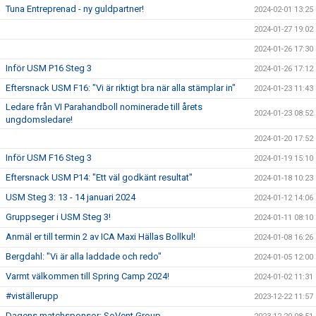
Tuna Entreprenad - ny guldpartner!
2024-02-01 13:25
2024-01-27 19:02
2024-01-26 17:30
Inför USM P16 Steg 3
2024-01-26 17:12
Eftersnack USM F16: "Vi är riktigt bra när alla stämplar in"
2024-01-23 11:43
Ledare från VI Parahandboll nominerade till årets
2024-01-23 08:52
ungdomsledare!
2024-01-20 17:52
Inför USM F16 Steg 3
2024-01-19 15:10
Eftersnack USM P14: "Ett väl godkänt resultat"
2024-01-18 10:23
USM Steg 3: 13 - 14 januari 2024
2024-01-12 14:06
Gruppseger i USM Steg 3!
2024-01-11 08:10
Anmäl er till termin 2 av ICA Maxi Hällas Bollkul!
2024-01-08 16:26
Bergdahl: "Vi är alla laddade och redo"
2024-01-05 12:00
Varmt välkommen till Spring Camp 2024!
2024-01-02 11:31
#viställerupp
2023-12-22 11:57
Dagens matchsponsor: SoVent Group