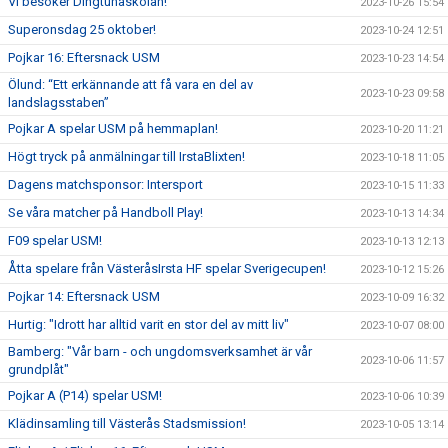
VI besöker Dingtunaskolan!
2023-10-26 15:54
Superonsdag 25 oktober!
2023-10-24 12:51
Pojkar 16: Eftersnack USM
2023-10-23 14:54
Ölund: “Ett erkännande att få vara en del av
2023-10-23 09:58
landslagsstaben”
Pojkar A spelar USM på hemmaplan!
2023-10-20 11:21
Högt tryck på anmälningar till IrstaBlixten!
2023-10-18 11:05
Dagens matchsponsor: Intersport
2023-10-15 11:33
Se våra matcher på Handboll Play!
2023-10-13 14:34
F09 spelar USM!
2023-10-13 12:13
Åtta spelare från VästeråsIrsta HF spelar Sverigecupen!
2023-10-12 15:26
Pojkar 14: Eftersnack USM
2023-10-09 16:32
Hurtig: "Idrott har alltid varit en stor del av mitt liv"
2023-10-07 08:00
Bamberg: "Vår barn - och ungdomsverksamhet är vår
2023-10-06 11:57
grundplåt"
Pojkar A (P14) spelar USM!
2023-10-06 10:39
Klädinsamling till Västerås Stadsmission!
2023-10-05 13:14