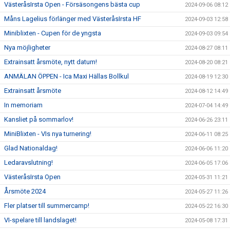
VästeråsIrsta Open - Försäsongens bästa cup
2024-09-06 08:12
Måns Lagelius förlänger med VästeråsIrsta HF
2024-09-03 12:58
Miniblixten - Cupen för de yngsta
2024-09-03 09:54
Nya möjligheter
2024-08-27 08:11
Extrainsatt årsmöte, nytt datum!
2024-08-20 08:21
ANMÄLAN ÖPPEN - Ica Maxi Hällas Bollkul
2024-08-19 12:30
Extrainsatt årsmöte
2024-08-12 14:49
In memoriam
2024-07-04 14:49
Kansliet på sommarlov!
2024-06-26 23:11
MiniBlixten - VIs nya turnering!
2024-06-11 08:25
Glad Nationaldag!
2024-06-06 11:20
Ledaravslutning!
2024-06-05 17:06
VästeråsIrsta Open
2024-05-31 11:21
Årsmöte 2024
2024-05-27 11:26
Fler platser till summercamp!
2024-05-22 16:30
VI-spelare till landslaget!
2024-05-08 17:31