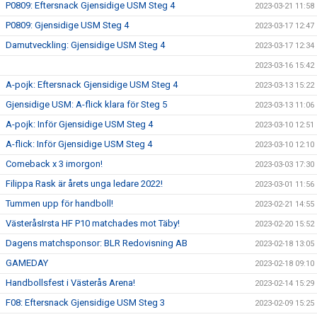
P0809: Eftersnack Gjensidige USM Steg 4
2023-03-21 11:58
P0809: Gjensidige USM Steg 4
2023-03-17 12:47
Damutveckling: Gjensidige USM Steg 4
2023-03-17 12:34
2023-03-16 15:42
A-pojk: Eftersnack Gjensidige USM Steg 4
2023-03-13 15:22
Gjensidige USM: A-flick klara för Steg 5
2023-03-13 11:06
A-pojk: Inför Gjensidige USM Steg 4
2023-03-10 12:51
A-flick: Inför Gjensidige USM Steg 4
2023-03-10 12:10
Comeback x 3 imorgon!
2023-03-03 17:30
Filippa Rask är årets unga ledare 2022!
2023-03-01 11:56
Tummen upp för handboll!
2023-02-21 14:55
VästeråsIrsta HF P10 matchades mot Täby!
2023-02-20 15:52
Dagens matchsponsor: BLR Redovisning AB
2023-02-18 13:05
GAMEDAY
2023-02-18 09:10
Handbollsfest i Västerås Arena!
2023-02-14 15:29
F08: Eftersnack Gjensidige USM Steg 3
2023-02-09 15:25