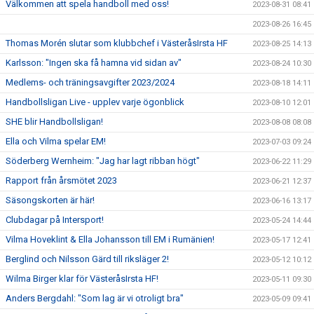
Välkommen att spela handboll med oss!
2023-08-31 08:41
2023-08-26 16:45
Thomas Morén slutar som klubbchef i VästeråsIrsta HF
2023-08-25 14:13
Karlsson: "Ingen ska få hamna vid sidan av"
2023-08-24 10:30
Medlems- och träningsavgifter 2023/2024
2023-08-18 14:11
Handbollsligan Live - upplev varje ögonblick
2023-08-10 12:01
SHE blir Handbollsligan!
2023-08-08 08:08
Ella och Vilma spelar EM!
2023-07-03 09:24
Söderberg Wernheim: "Jag har lagt ribban högt"
2023-06-22 11:29
Rapport från årsmötet 2023
2023-06-21 12:37
Säsongskorten är här!
2023-06-16 13:17
Clubdagar på Intersport!
2023-05-24 14:44
Vilma Hoveklint & Ella Johansson till EM i Rumänien!
2023-05-17 12:41
Berglind och Nilsson Gärd till riksläger 2!
2023-05-12 10:12
Wilma Birger klar för VästeråsIrsta HF!
2023-05-11 09:30
Anders Bergdahl: "Som lag är vi otroligt bra"
2023-05-09 09:41