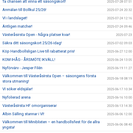
Ta chansen att vinna ett säsongskort!
2025-07-28 07:51
Anmälan till Bollkul 25/26!
2025-07-24 20:32
VI i landslaget!
2025-07-24 12:16
Äntligen matcher!
2025-07-24 09:46
Västeråsirsta Open - Några platser kvar!
2025-07-23
Säkra ditt säsongskort 25/26 idag!
2025-07-02 09:03
Köp Handbollsligan Live till rabatterat pris!
2025-06-27 12:00
KOM IHÅG - ÅRSMÖTE IKVÄLL!
2025-06-24 13:05
Nyförvärv - Jesper Filén
2025-06-19 11:27
Välkommen till VästeråsIrsta Open – säsongens första
2025-06-18 08:19
stora utmaning!
VI söker eldsjälar!
2025-06-17 10:34
Nyfolierad arena
2025-06-16 10:00
VästeråsIrsta HF omorganiserar
2025-06-13 14:30
Albin Sälling stannar i VI!
2025-06-06 12:00
Välkommen till Miniblixten – en handbollsfest för de allra
2025-06-06 08:40
yngsta!