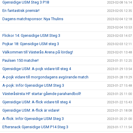
Gjensidige USM Steg 3 P18
2023-02-08 16:14
En fantastisk premiär!
2023-02-05 12:35
Dagens matchsponsor: Nya Thulins
2023-02-04 12:18
2023-02-04 10:53
Flickor 14: Gjensidige USM Steg 3
2023-02-03 14:07
Pojkar 18: Gjensidige USM steg 3
2023-02-03 12:11
Välkommen till Västerås Arena på lördag!
2023-02-01 13:48
Paulsen 150 matcher!
2023-01-31 12:25
Gjensidige USM: A-pojk vidare till steg 4
2023-01-29 13:54
A-pojk vidare till morgondagens avgörande match
2023-01-28 19:29
A-pojk: Inför Gjensidige USM Steg 3
2023-01-27 15:48
VästeråsIrsta HF startar gående parahandboll!
2023-01-25 11:00
Gjensidige USM: A-flick vidare till steg 4
2023-01-22 15:43
Gjensidige USM: A-flick är vidare!
2023-01-21 18:08
A-flick: Inför Gjensidige USM Steg 3
2023-01-20 21:00
Eftersnack Gjensidige USM P14 Steg 3
2023-01-17 11:54