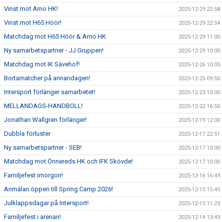
Vinst mot Amo HK!
2025-12-29 22:58
Vinst mot H65 Höör!
2025-12-29 22:54
Matchdag mot H65 Höör & Amo HK
2025-12-29 11:00
Ny samarbetspartner - JJ Gruppen!
2025-12-29 10:00
Matchdag mot IK Sävehof!
2025-12-26 10:05
Bortamatcher på annandagen!
2025-12-25 09:50
Intersport förlänger samarbetet!
2025-12-23 10:00
MELLANDAGS-HANDBOLL!
2025-12-22 16:50
Jonathan Wallgren förlänger!
2025-12-19 12:00
Dubbla förluster
2025-12-17 22:51
Ny samarbetspartner - SEB!
2025-12-17 10:00
Matchdag mot Önnereds HK och IFK Skövde!
2025-12-17 10:00
Familjefest imorgon!
2025-12-16 16:49
Anmälan öppen till Spring Camp 2026!
2025-12-15 15:45
Julklappsdagar på Intersport!
2025-12-15 11:23
Familjefest i arenan!
2025-12-14 13:49