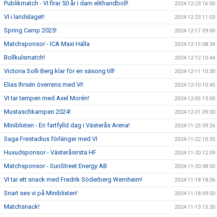
Publikmatch - VI firar 50 år i dam elithandboll!
2024-12-23 16:00
VI i landslaget!
2024-12-23 11:03
Spring Camp 2025!
2024-12-17 09:00
Matchsponsor - ICA Maxi Hälla
2024-12-15 08:34
Bollkulsmatch!
2024-12-12 10:44
Victoria Solli Berg klar för en säsong till!
2024-12-11 10:30
Elias Ihrsén överrens med VI!
2024-12-10 10:45
VI tar tempen med Axel Morén!
2024-12-05 13:00
Mustaschkampen 2024!
2024-12-01 09:00
Miniblixten - En fartfylld dag i Västerås Arena!
2024-11-25 09:26
Saga Frestadius förlänger med VI
2024-11-22 10:35
Huvudsponsor - Västeråsirsta HF
2024-11-20 12:09
Matchsponsor - SunStreet Energy AB
2024-11-20 08:00
VI tar ett snack med Fredrik Söderberg Wernheim!
2024-11-18 18:06
Snart ses vi på Miniblixten!
2024-11-18 09:00
Matchsnack!
2024-11-13 15:30