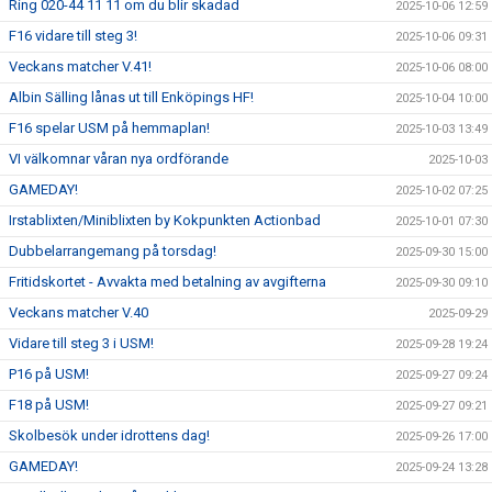
Ring 020-44 11 11 om du blir skadad
2025-10-06 12:59
F16 vidare till steg 3!
2025-10-06 09:31
Veckans matcher V.41!
2025-10-06 08:00
Albin Sälling lånas ut till Enköpings HF!
2025-10-04 10:00
F16 spelar USM på hemmaplan!
2025-10-03 13:49
VI välkomnar våran nya ordförande
2025-10-03
GAMEDAY!
2025-10-02 07:25
Irstablixten/Miniblixten by Kokpunkten Actionbad
2025-10-01 07:30
Dubbelarrangemang på torsdag!
2025-09-30 15:00
Fritidskortet - Avvakta med betalning av avgifterna
2025-09-30 09:10
Veckans matcher V.40
2025-09-29
Vidare till steg 3 i USM!
2025-09-28 19:24
P16 på USM!
2025-09-27 09:24
F18 på USM!
2025-09-27 09:21
Skolbesök under idrottens dag!
2025-09-26 17:00
GAMEDAY!
2025-09-24 13:28