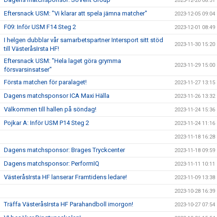
2023-12-20 08:51
Eftersnack USM: "Vi klarar att spela jämna matcher"
2023-12-05 09:04
F09: Inför USM F14 Steg 2
2023-12-01 08:49
I helgen dubblar vår samarbetspartner Intersport sitt stöd
2023-11-30 15:20
till VästeråsIrsta HF!
Eftersnack USM: "Hela laget göra grymma
2023-11-29 15:00
försvarsinsatser"
Första matchen för paralaget!
2023-11-27 13:15
Dagens matchsponsor ICA Maxi Hälla
2023-11-26 13:32
Välkommen till hallen på söndag!
2023-11-24 15:36
Pojkar A: Inför USM P14 Steg 2
2023-11-24 11:16
2023-11-18 16:28
Dagens matchsponsor: Brages Tryckcenter
2023-11-18 09:59
Dagens matchsponsor: PerformIQ
2023-11-11 10:11
VästeråsIrsta HF lanserar Framtidens ledare!
2023-11-09 13:38
2023-10-28 16:39
Träffa VästeråsIrsta HF Parahandboll imorgon!
2023-10-27 07:54