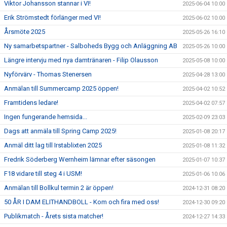
Viktor Johansson stannar i VI!
2025-06-04 10:00
Erik Strömstedt förlänger med VI!
2025-06-02 10:00
Årsmöte 2025
2025-05-26 16:10
Ny samarbetspartner - Salboheds Bygg och Anläggning AB
2025-05-26 10:00
Längre intervju med nya damtränaren - Filip Olausson
2025-05-08 10:00
Nyförvärv - Thomas Stenersen
2025-04-28 13:00
Anmälan till Summercamp 2025 öppen!
2025-04-02 10:52
Framtidens ledare!
2025-04-02 07:57
Ingen fungerande hemsida...
2025-02-09 23:03
Dags att anmäla till Spring Camp 2025!
2025-01-08 20:17
Anmäl ditt lag till Irstablixten 2025
2025-01-08 11:32
Fredrik Söderberg Wernheim lämnar efter säsongen
2025-01-07 10:37
F18 vidare till steg 4 i USM!
2025-01-06 10:06
Anmälan till Bollkul termin 2 är öppen!
2024-12-31 08:20
50 ÅR I DAM ELITHANDBOLL - Kom och fira med oss!
2024-12-30 09:20
Publikmatch - Årets sista matcher!
2024-12-27 14:33