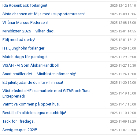
Ida Rosenback förlänger!
2025-12-12 14:10
Sista chansen att följa med i supporterbussen!
2025-12-09 15:06
VI lånar Marcus Pedersen!
2025-12-08 16:00
Miniblixten 2025 – vilken dag!
2025-12-01 14:55
Följ med på derby!
2025-12-01 13:12
Isa Ljungholm förlänger
2025-11-29 10:00
Match-dags för paralaget!
2025-11-29 08:00
VISÄH - VI Som Älskar Handboll
2025-11-27 10:30
Snart smäller det – Miniblixten närmar sig!
2025-11-24 10:00
Ett julerbjudande du inte vill missa!
2025-11-20 12:00
VästeråsIrsta HF i samarbete med GITAB och Tuna
2025-11-19 10:00
Entreprenad!
Varmt välkommen på öppet hus!
2025-11-17 10:00
Beställ din alldeles egna matchtröja!
2025-11-10 10:00
Tack för i fredags!
2025-11-09 19:29
Sverigecupen 2025!
2025-11-07 09:00