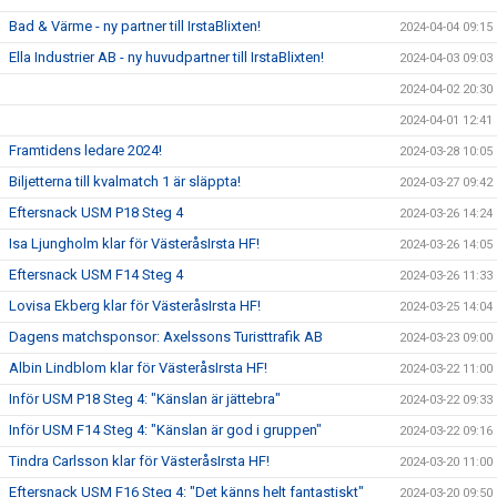
Bad & Värme - ny partner till IrstaBlixten!
2024-04-04 09:15
Ella Industrier AB - ny huvudpartner till IrstaBlixten!
2024-04-03 09:03
2024-04-02 20:30
2024-04-01 12:41
Framtidens ledare 2024!
2024-03-28 10:05
Biljetterna till kvalmatch 1 är släppta!
2024-03-27 09:42
Eftersnack USM P18 Steg 4
2024-03-26 14:24
Isa Ljungholm klar för VästeråsIrsta HF!
2024-03-26 14:05
Eftersnack USM F14 Steg 4
2024-03-26 11:33
Lovisa Ekberg klar för VästeråsIrsta HF!
2024-03-25 14:04
Dagens matchsponsor: Axelssons Turisttrafik AB
2024-03-23 09:00
Albin Lindblom klar för VästeråsIrsta HF!
2024-03-22 11:00
Inför USM P18 Steg 4: "Känslan är jättebra"
2024-03-22 09:33
Inför USM F14 Steg 4: "Känslan är god i gruppen"
2024-03-22 09:16
Tindra Carlsson klar för VästeråsIrsta HF!
2024-03-20 11:00
Eftersnack USM F16 Steg 4: "Det känns helt fantastiskt"
2024-03-20 09:50