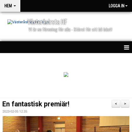
HEM
LOGGA IN
VästeråsIrsta HF
VI är en förening för alla - Störst för att bli bäst!
HEM
NYHETER
PARTNERS
KALENDER
En fantastisk premiär!
<
>
MATCHER
2023-02-05 12:35