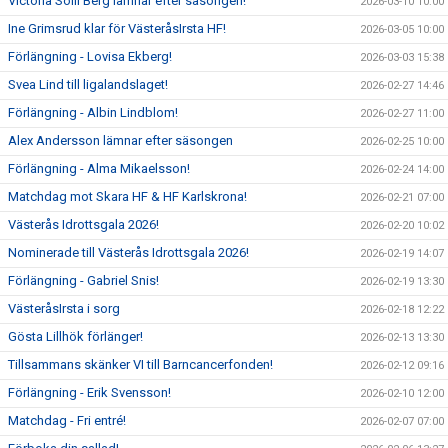
Victoria Solli Berg lämnar efter säsongen!
2026-03-10 10:00
Ine Grimsrud klar för VästeråsIrsta HF!
2026-03-05 10:00
Förlängning - Lovisa Ekberg!
2026-03-03 15:38
Svea Lind till ligalandslaget!
2026-02-27 14:46
Förlängning - Albin Lindblom!
2026-02-27 11:00
Alex Andersson lämnar efter säsongen
2026-02-25 10:00
Förlängning - Alma Mikaelsson!
2026-02-24 14:00
Matchdag mot Skara HF & HF Karlskrona!
2026-02-21 07:00
Västerås Idrottsgala 2026!
2026-02-20 10:02
Nominerade till Västerås Idrottsgala 2026!
2026-02-19 14:07
Förlängning - Gabriel Snis!
2026-02-19 13:30
VästeråsIrsta i sorg
2026-02-18 12:22
Gösta Lillhök förlänger!
2026-02-13 13:30
Tillsammans skänker VI till Barncancerfonden!
2026-02-12 09:16
Förlängning - Erik Svensson!
2026-02-10 12:00
Matchdag - Fri entré!
2026-02-07 07:00