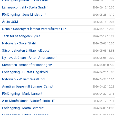
Förlängning - Joakim Eriksson!
2026-06-13 10:57
Lärlingskontrakt - Stella Gradin!
2026-06-12 10:00
Förlängning - Jens Lindström!
2026-05-25 14:10
Årets USM
2026-05-18 10:33
Dennis Söderqvist lämnar VästeråsIrsta HF!
2026-05-13 12:30
Tack för säsongen 25/26!
2026-05-12 10:21
Nyförvärv - Oskar Ståhl!
2026-05-06 10:00
Säsongskorten äntligen släppta!
2026-05-05 13:53
Ny huvudtränare - Anton Andreasson!
2026-05-05 10:00
Stenersen lämnar efter säsongen!
2026-05-05 08:30
Förlängning - Gustaf Hagsköld!
2026-04-25 10:00
Nyförvärv - William Westlund!
2026-04-24 10:00
Anmälan öppen till Summer Camp!
2026-04-20 10:26
Förlängning - Maria Larsen!
2026-04-20 10:15
Axel Morén lämnar VästeråsIrsta HF!
2026-04-17 13:11
Förlängning - Märta Grimerö!
2026-04-09 14:30