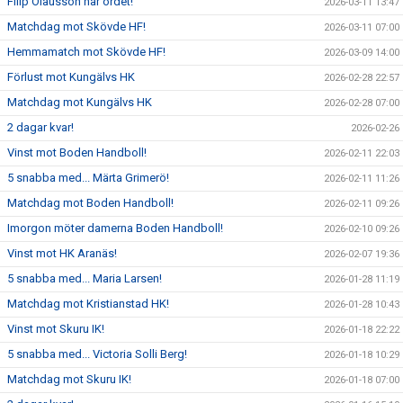
Filip Olausson har ordet!
2026-03-11 13:47
Matchdag mot Skövde HF!
2026-03-11 07:00
Hemmamatch mot Skövde HF!
2026-03-09 14:00
Förlust mot Kungälvs HK
2026-02-28 22:57
Matchdag mot Kungälvs HK
2026-02-28 07:00
2 dagar kvar!
2026-02-26
Vinst mot Boden Handboll!
2026-02-11 22:03
5 snabba med... Märta Grimerö!
2026-02-11 11:26
Matchdag mot Boden Handboll!
2026-02-11 09:26
Imorgon möter damerna Boden Handboll!
2026-02-10 09:26
Vinst mot HK Aranäs!
2026-02-07 19:36
5 snabba med... Maria Larsen!
2026-01-28 11:19
Matchdag mot Kristianstad HK!
2026-01-28 10:43
Vinst mot Skuru IK!
2026-01-18 22:22
5 snabba med... Victoria Solli Berg!
2026-01-18 10:29
Matchdag mot Skuru IK!
2026-01-18 07:00