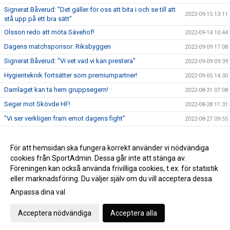
Signerat Båverud: "Det gäller för oss att bita i och se till att
2022-09-15 13:11
stå upp på ett bra sätt"
Olsson redo att möta Sävehof!
2022-09-14 10:44
Dagens matchsponsor: Riksbyggen
2022-09-09 17:08
Signerat Båverud: "Vi vet vad vi kan prestera"
2022-09-09 09:39
Hygienteknik fortsätter som premiumpartner!
2022-09-05 14:30
Damlaget kan ta hem gruppsegern!
2022-08-31 07:08
Seger mot Skövde HF!
2022-08-28 11:31
"Vi ser verkligen fram emot dagens fight"
2022-08-27 09:55
Damlaget inleder ATG Svenska Cupen!
2022-08-21 11:26
Damlaget spelar Annliz Cup!
För att hemsidan ska fungera korrekt använder vi nödvändiga
2022-08-11 15:10
cookies från SportAdmin. Dessa går inte att stänga av.
Lisa Palmqvist klar för VästeråsIrsta HF!
2022-06-27 14:48
Föreningen kan också använda frivilliga cookies, t.ex. för statistik
eller marknadsföring. Du väljer själv om du vill acceptera dessa.
Anpassa dina val
Cookie-inställningar
Gå till Webbversion
Acceptera nödvändiga
Acceptera alla