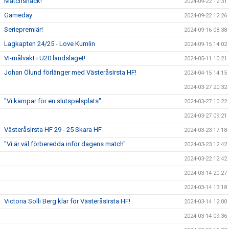
Matchsnack!
2024-09-22 12:31
Gameday
2024-09-22 12:26
Seriepremiär!
2024-09-16 08:38
Lagkapten 24/25 - Love Kumlin
2024-09-15 14:02
VI-målvakt i U20 landslaget!
2024-05-11 10:21
Johan Ölund förlänger med VästeråsIrsta HF!
2024-04-15 14:15
2024-03-27 20:32
"Vi kämpar för en slutspelsplats"
2024-03-27 10:22
2024-03-27 09:21
VästeråsIrsta HF 29 - 25 Skara HF
2024-03-23 17:18
"Vi är väl förberedda inför dagens match"
2024-03-23 12:42
2024-03-22 12:42
2024-03-14 20:27
2024-03-14 13:18
Victoria Solli Berg klar för VästeråsIrsta HF!
2024-03-14 12:00
2024-03-14 09:36