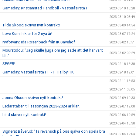
Gameday: Kristianstad Handboll - VästeråsIrsta HF
2023-03-10 13:28
2023-03-10 08:49
Tilde Skoog skriver nytt kontrakt!
2023-03-09 14:54
Love Kumlin klar för 2 nya år!
2023-03-07 17:24
Nyförvärv: Ida Rosenback från IK Sävehof
2023-03-02 15:51
Mouratidou: "Jag skulle ljuga om jag sade att det har varit
2023-03-02 09:29
lätt"
SEGER!
2023-02-18 15:38
Gameday: VästeråsIrsta HF - IF Hallby HK
2023-02-18 12:01
2023-02-11 16:53
2023-02-11 08:05
Jonna Olsson skriver nytt kontrakt!
2023-02-09 10:33
Ledarstaben till säsongen 2023-2024 är klar!
2023-02-07 12:00
Lind skriver nytt kontrakt!
2023-02-06 12:59
2023-02-04 15:30
Signerat Båverud: "Ta revansch på oss själva och spela bra
2023-02-04 12:04