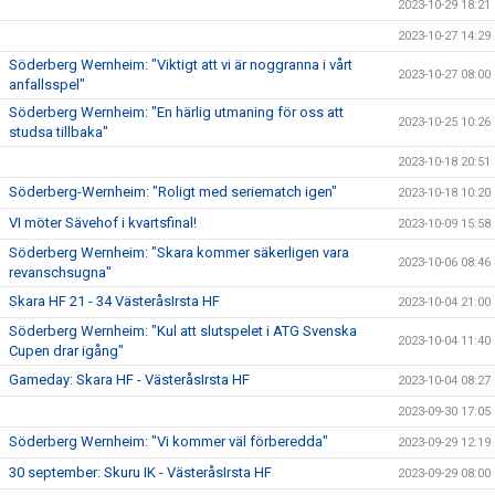
2023-10-29 18:21
2023-10-27 14:29
Söderberg Wernheim: "Viktigt att vi är noggranna i vårt
2023-10-27 08:00
anfallsspel"
Söderberg Wernheim: "En härlig utmaning för oss att
2023-10-25 10:26
studsa tillbaka"
2023-10-18 20:51
Söderberg-Wernheim: "Roligt med seriematch igen"
2023-10-18 10:20
VI möter Sävehof i kvartsfinal!
2023-10-09 15:58
Söderberg Wernheim: "Skara kommer säkerligen vara
2023-10-06 08:46
revanschsugna"
Skara HF 21 - 34 VästeråsIrsta HF
2023-10-04 21:00
Söderberg Wernheim: "Kul att slutspelet i ATG Svenska
2023-10-04 11:40
Cupen drar igång"
Gameday: Skara HF - VästeråsIrsta HF
2023-10-04 08:27
2023-09-30 17:05
Söderberg Wernheim: "Vi kommer väl förberedda"
2023-09-29 12:19
30 september: Skuru IK - VästeråsIrsta HF
2023-09-29 08:00