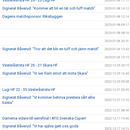
VästeråsIrsta HF 26 - 23 Lugi HF
2023-01-08 17:11
Signerat Båverud: "Kommer att bli en tät och tuff match"
2023-01-08 14:12
Dagens matchsponsor: Riksbyggen
2023-01-08 12:14
2023-01-08 09:17
2023-01-08 08:16
2023-01-04 20:31
Signerat Båverud: "Tror att det blir en tuff och jämn match"
2023-01-04 13:43
2023-01-04 10:19
VästeråsIrsta HF 26 - 21 Skara HF
2022-12-29 20:19
Signerat Båverud: "Vi ser fram emot att möta Skara"
2022-12-29 16:44
2022-12-29 09:58
Lugi HF 22 - 35 VästeråsIrsta HF
2022-12-21 20:49
Signerat Båverud: "Vi kommer behöva prestera vårt allra
2022-12-21 12:10
bästa"
2022-12-21 08:34
Damerna vidare till semifinal i ATG Svenska Cupen!
2022-12-17 19:45
Signerat Båverud: "Vi har själva gett oss goda
2022-12-17 14:15