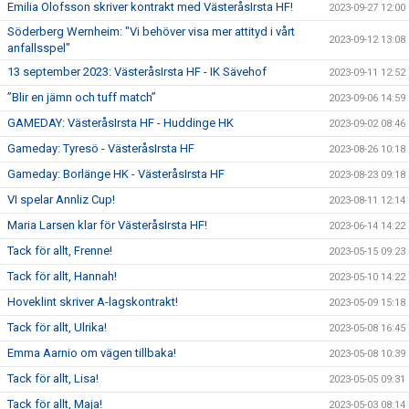
Emilia Olofsson skriver kontrakt med VästeråsIrsta HF!
2023-09-27 12:00
Söderberg Wernheim: "Vi behöver visa mer attityd i vårt
2023-09-12 13:08
anfallsspel"
13 september 2023: VästeråsIrsta HF - IK Sävehof
2023-09-11 12:52
”Blir en jämn och tuff match”
2023-09-06 14:59
GAMEDAY: VästeråsIrsta HF - Huddinge HK
2023-09-02 08:46
Gameday: Tyresö - VästeråsIrsta HF
2023-08-26 10:18
Gameday: Borlänge HK - VästeråsIrsta HF
2023-08-23 09:18
VI spelar Annliz Cup!
2023-08-11 12:14
Maria Larsen klar för VästeråsIrsta HF!
2023-06-14 14:22
Tack för allt, Frenne!
2023-05-15 09:23
Tack för allt, Hannah!
2023-05-10 14:22
Hoveklint skriver A-lagskontrakt!
2023-05-09 15:18
Tack för allt, Ulrika!
2023-05-08 16:45
Emma Aarnio om vägen tillbaka!
2023-05-08 10:39
Tack för allt, Lisa!
2023-05-05 09:31
Tack för allt, Maja!
2023-05-03 08:14