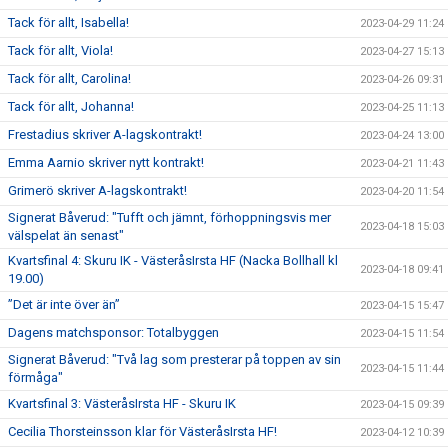
Tack för allt, Isabella!
2023-04-29 11:24
Tack för allt, Viola!
2023-04-27 15:13
Tack för allt, Carolina!
2023-04-26 09:31
Tack för allt, Johanna!
2023-04-25 11:13
Frestadius skriver A-lagskontrakt!
2023-04-24 13:00
Emma Aarnio skriver nytt kontrakt!
2023-04-21 11:43
Grimerö skriver A-lagskontrakt!
2023-04-20 11:54
Signerat Båverud: "Tufft och jämnt, förhoppningsvis mer
2023-04-18 15:03
välspelat än senast"
Kvartsfinal 4: Skuru IK - VästeråsIrsta HF (Nacka Bollhall kl
2023-04-18 09:41
19.00)
”Det är inte över än”
2023-04-15 15:47
Dagens matchsponsor: Totalbyggen
2023-04-15 11:54
Signerat Båverud: "Två lag som presterar på toppen av sin
2023-04-15 11:44
förmåga"
Kvartsfinal 3: VästeråsIrsta HF - Skuru IK
2023-04-15 09:39
Cecilia Thorsteinsson klar för VästeråsIrsta HF!
2023-04-12 10:39