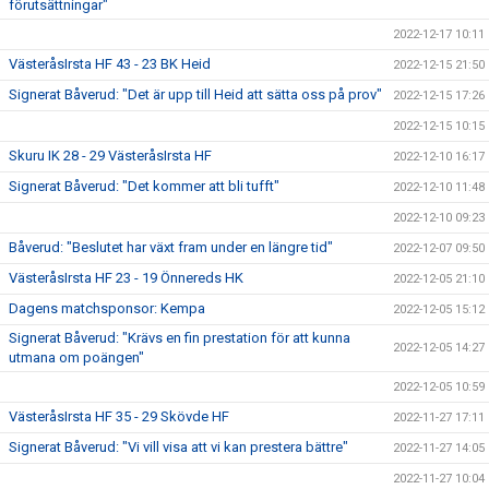
förutsättningar"
2022-12-17 10:11
VästeråsIrsta HF 43 - 23 BK Heid
2022-12-15 21:50
Signerat Båverud: "Det är upp till Heid att sätta oss på prov"
2022-12-15 17:26
2022-12-15 10:15
Skuru IK 28 - 29 VästeråsIrsta HF
2022-12-10 16:17
Signerat Båverud: "Det kommer att bli tufft"
2022-12-10 11:48
2022-12-10 09:23
Båverud: "Beslutet har växt fram under en längre tid"
2022-12-07 09:50
VästeråsIrsta HF 23 - 19 Önnereds HK
2022-12-05 21:10
Dagens matchsponsor: Kempa
2022-12-05 15:12
Signerat Båverud: "Krävs en fin prestation för att kunna
2022-12-05 14:27
utmana om poängen"
2022-12-05 10:59
VästeråsIrsta HF 35 - 29 Skövde HF
2022-11-27 17:11
Signerat Båverud: "Vi vill visa att vi kan prestera bättre"
2022-11-27 14:05
2022-11-27 10:04