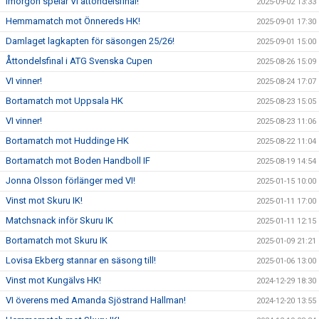
Imorgon spelar VI åttondelsfinal!
2025-09-02 13:33
Hemmamatch mot Önnereds HK!
2025-09-01 17:30
Damlaget lagkapten för säsongen 25/26!
2025-09-01 15:00
Åttondelsfinal i ATG Svenska Cupen
2025-08-26 15:09
VI vinner!
2025-08-24 17:07
Bortamatch mot Uppsala HK
2025-08-23 15:05
VI vinner!
2025-08-23 11:06
Bortamatch mot Huddinge HK
2025-08-22 11:04
Bortamatch mot Boden Handboll IF
2025-08-19 14:54
Jonna Olsson förlänger med VI!
2025-01-15 10:00
Vinst mot Skuru IK!
2025-01-11 17:00
Matchsnack inför Skuru IK
2025-01-11 12:15
Bortamatch mot Skuru IK
2025-01-09 21:21
Lovisa Ekberg stannar en säsong till!
2025-01-06 13:00
Vinst mot Kungälvs HK!
2024-12-29 18:30
VI överens med Amanda Sjöstrand Hallman!
2024-12-20 13:55