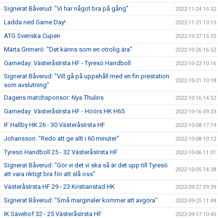
Signerat Båverud: "Vi har något bra på gång"
2022-11-24 15:32
Ladda ned Game Day!
2022-11-21 13:15
ATG Svenska Cupen
2022-10-27 15:55
Märta Grimerö: "Det känns som en otrolig ära"
2022-10-26 16:52
Gameday: VästeråsIrsta HF - Tyresö Handboll
2022-10-22 10:16
Signerat Båverud: "Vill gå på uppehåll med en fin prestation
2022-10-21 10:18
som avslutning"
Dagens matchsponsor: Nya Thulins
2022-10-16 14:52
Gameday: VästeråsIrsta HF - Höörs HK H65
2022-10-16 09:23
IF Hallby HK 26 - 30 VästeråsIrsta HF
2022-10-08 17:19
Johansson: "Redo att ge allt i 60 minuter"
2022-10-08 10:12
Tyresö Handboll 25 - 32 VästeråsIrsta HF
2022-10-06 11:01
Signerat Båverud: "Gör vi det vi ska så är det upp till Tyresö
2022-10-05 14:28
att vara riktigt bra för att slå oss"
VästeråsIrsta HF 29 - 23 Kristianstad HK
2022-09-27 09:39
Signerat Båverud: "Små marginaler kommer att avgöra"
2022-09-25 11:44
IK Sävehof 32 - 25 VästeråsIrsta HF
2022-09-17 10:45