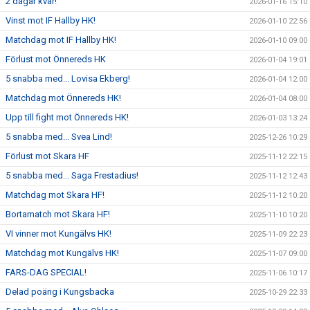
2 dagar kvar!
2026-01-16 15:10
Vinst mot IF Hallby HK!
2026-01-10 22:56
Matchdag mot IF Hallby HK!
2026-01-10 09:00
Förlust mot Önnereds HK
2026-01-04 19:01
5 snabba med... Lovisa Ekberg!
2026-01-04 12:00
Matchdag mot Önnereds HK!
2026-01-04 08:00
Upp till fight mot Önnereds HK!
2026-01-03 13:24
5 snabba med... Svea Lind!
2025-12-26 10:29
Förlust mot Skara HF
2025-11-12 22:15
5 snabba med... Saga Frestadius!
2025-11-12 12:43
Matchdag mot Skara HF!
2025-11-12 10:20
Bortamatch mot Skara HF!
2025-11-10 10:20
VI vinner mot Kungälvs HK!
2025-11-09 22:23
Matchdag mot Kungälvs HK!
2025-11-07 09:00
FARS-DAG SPECIAL!
2025-11-06 10:17
Delad poäng i Kungsbacka
2025-10-29 22:33