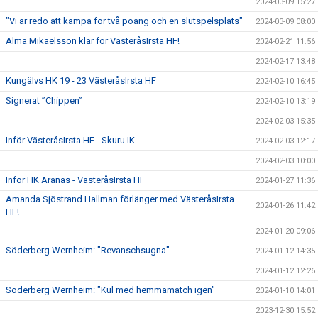
2024-03-09 15:27
"Vi är redo att kämpa för två poäng och en slutspelsplats"
2024-03-09 08:00
Alma Mikaelsson klar för VästeråsIrsta HF!
2024-02-21 11:56
2024-02-17 13:48
Kungälvs HK 19 - 23 VästeråsIrsta HF
2024-02-10 16:45
Signerat ”Chippen”
2024-02-10 13:19
2024-02-03 15:35
Inför VästeråsIrsta HF - Skuru IK
2024-02-03 12:17
2024-02-03 10:00
Inför HK Aranäs - VästeråsIrsta HF
2024-01-27 11:36
Amanda Sjöstrand Hallman förlänger med VästeråsIrsta
2024-01-26 11:42
HF!
2024-01-20 09:06
Söderberg Wernheim: "Revanschsugna"
2024-01-12 14:35
2024-01-12 12:26
Söderberg Wernheim: "Kul med hemmamatch igen"
2024-01-10 14:01
2023-12-30 15:52