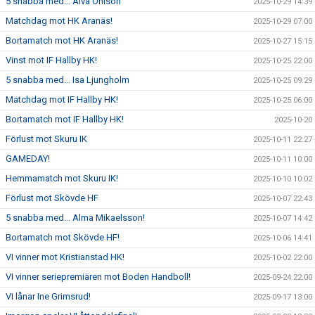
5 snabba med... Alva Ohlson
2025-10-29 14:39
Matchdag mot HK Aranäs!
2025-10-29 07:00
Bortamatch mot HK Aranäs!
2025-10-27 15:15
Vinst mot IF Hallby HK!
2025-10-25 22:00
5 snabba med... Isa Ljungholm
2025-10-25 09:29
Matchdag mot IF Hallby HK!
2025-10-25 06:00
Bortamatch mot IF Hallby HK!
2025-10-20
Förlust mot Skuru IK
2025-10-11 22:27
GAMEDAY!
2025-10-11 10:00
Hemmamatch mot Skuru IK!
2025-10-10 10:02
Förlust mot Skövde HF
2025-10-07 22:43
5 snabba med... Alma Mikaelsson!
2025-10-07 14:42
Bortamatch mot Skövde HF!
2025-10-06 14:41
VI vinner mot Kristianstad HK!
2025-10-02 22:00
VI vinner seriepremiären mot Boden Handboll!
2025-09-24 22:00
VI lånar Ine Grimsrud!
2025-09-17 13:00