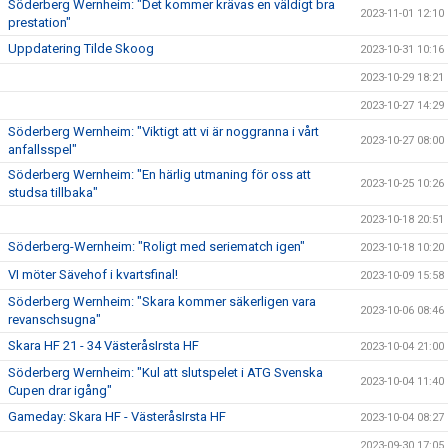
Söderberg Wernheim: "Det kommer krävas en väldigt bra
2023-11-01 12:10
prestation"
Uppdatering Tilde Skoog
2023-10-31 10:16
2023-10-29 18:21
2023-10-27 14:29
Söderberg Wernheim: "Viktigt att vi är noggranna i vårt
2023-10-27 08:00
anfallsspel"
Söderberg Wernheim: "En härlig utmaning för oss att
2023-10-25 10:26
studsa tillbaka"
2023-10-18 20:51
Söderberg-Wernheim: "Roligt med seriematch igen"
2023-10-18 10:20
VI möter Sävehof i kvartsfinal!
2023-10-09 15:58
Söderberg Wernheim: "Skara kommer säkerligen vara
2023-10-06 08:46
revanschsugna"
Skara HF 21 - 34 VästeråsIrsta HF
2023-10-04 21:00
Söderberg Wernheim: "Kul att slutspelet i ATG Svenska
2023-10-04 11:40
Cupen drar igång"
Gameday: Skara HF - VästeråsIrsta HF
2023-10-04 08:27
2023-09-30 17:05