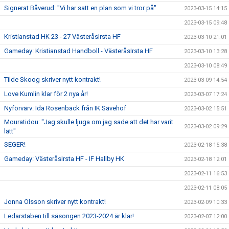
Signerat Båverud: "Vi har satt en plan som vi tror på"
2023-03-15 14:15
2023-03-15 09:48
Kristianstad HK 23 - 27 VästeråsIrsta HF
2023-03-10 21:01
Gameday: Kristianstad Handboll - VästeråsIrsta HF
2023-03-10 13:28
2023-03-10 08:49
Tilde Skoog skriver nytt kontrakt!
2023-03-09 14:54
Love Kumlin klar för 2 nya år!
2023-03-07 17:24
Nyförvärv: Ida Rosenback från IK Sävehof
2023-03-02 15:51
Mouratidou: "Jag skulle ljuga om jag sade att det har varit
2023-03-02 09:29
lätt"
SEGER!
2023-02-18 15:38
Gameday: VästeråsIrsta HF - IF Hallby HK
2023-02-18 12:01
2023-02-11 16:53
2023-02-11 08:05
Jonna Olsson skriver nytt kontrakt!
2023-02-09 10:33
Ledarstaben till säsongen 2023-2024 är klar!
2023-02-07 12:00