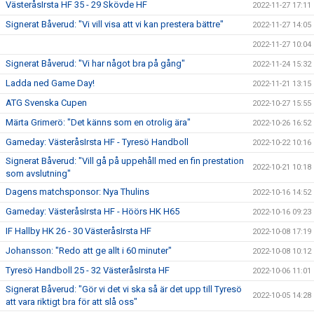
VästeråsIrsta HF 35 - 29 Skövde HF
2022-11-27 17:11
Signerat Båverud: "Vi vill visa att vi kan prestera bättre"
2022-11-27 14:05
2022-11-27 10:04
Signerat Båverud: "Vi har något bra på gång"
2022-11-24 15:32
Ladda ned Game Day!
2022-11-21 13:15
ATG Svenska Cupen
2022-10-27 15:55
Märta Grimerö: "Det känns som en otrolig ära"
2022-10-26 16:52
Gameday: VästeråsIrsta HF - Tyresö Handboll
2022-10-22 10:16
Signerat Båverud: "Vill gå på uppehåll med en fin prestation
2022-10-21 10:18
som avslutning"
Dagens matchsponsor: Nya Thulins
2022-10-16 14:52
Gameday: VästeråsIrsta HF - Höörs HK H65
2022-10-16 09:23
IF Hallby HK 26 - 30 VästeråsIrsta HF
2022-10-08 17:19
Johansson: "Redo att ge allt i 60 minuter"
2022-10-08 10:12
Tyresö Handboll 25 - 32 VästeråsIrsta HF
2022-10-06 11:01
Signerat Båverud: "Gör vi det vi ska så är det upp till Tyresö
2022-10-05 14:28
att vara riktigt bra för att slå oss"