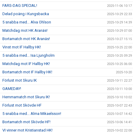
FARS-DAG SPECIAL!
2025-11-06 10:17
Delad poäng i Kungsbacka
2025-10-29 22:33
5 snabba med... Alva Ohlson
2025-10-29 14:39
Matchdag mot HK Aranäs!
2025-10-29 07:00
Bortamatch mot HK Aranäs!
2025-10-27 15:15
Vinst mot IF Hallby HK!
2025-10-25 22:00
5 snabba med... Isa Ljungholm
2025-10-25 09:29
Matchdag mot IF Hallby HK!
2025-10-25 06:00
Bortamatch mot IF Hallby HK!
2025-10-20
Förlust mot Skuru IK
2025-10-11 22:27
GAMEDAY!
2025-10-11 10:00
Hemmamatch mot Skuru IK!
2025-10-10 10:02
Förlust mot Skövde HF
2025-10-07 22:43
5 snabba med... Alma Mikaelsson!
2025-10-07 14:42
Bortamatch mot Skövde HF!
2025-10-06 14:41
VI vinner mot Kristianstad HK!
2025-10-02 22:00