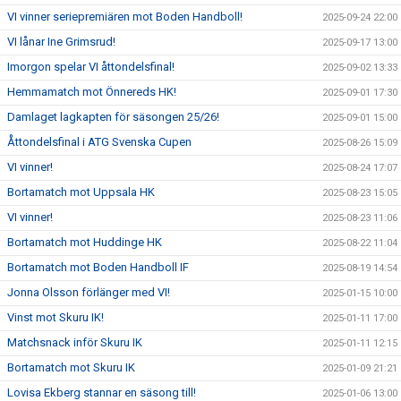
VI vinner seriepremiären mot Boden Handboll!
2025-09-24 22:00
VI lånar Ine Grimsrud!
2025-09-17 13:00
Imorgon spelar VI åttondelsfinal!
2025-09-02 13:33
Hemmamatch mot Önnereds HK!
2025-09-01 17:30
Damlaget lagkapten för säsongen 25/26!
2025-09-01 15:00
Åttondelsfinal i ATG Svenska Cupen
2025-08-26 15:09
VI vinner!
2025-08-24 17:07
Bortamatch mot Uppsala HK
2025-08-23 15:05
VI vinner!
2025-08-23 11:06
Bortamatch mot Huddinge HK
2025-08-22 11:04
Bortamatch mot Boden Handboll IF
2025-08-19 14:54
Jonna Olsson förlänger med VI!
2025-01-15 10:00
Vinst mot Skuru IK!
2025-01-11 17:00
Matchsnack inför Skuru IK
2025-01-11 12:15
Bortamatch mot Skuru IK
2025-01-09 21:21
Lovisa Ekberg stannar en säsong till!
2025-01-06 13:00