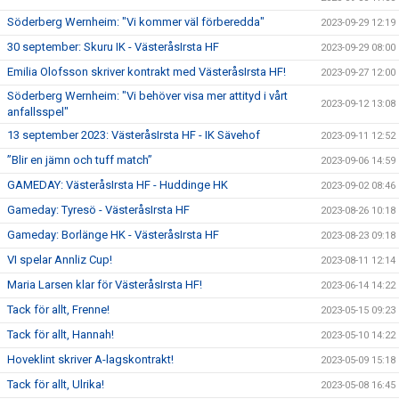
Söderberg Wernheim: "Vi kommer väl förberedda"
2023-09-29 12:19
30 september: Skuru IK - VästeråsIrsta HF
2023-09-29 08:00
Emilia Olofsson skriver kontrakt med VästeråsIrsta HF!
2023-09-27 12:00
Söderberg Wernheim: "Vi behöver visa mer attityd i vårt
2023-09-12 13:08
anfallsspel"
13 september 2023: VästeråsIrsta HF - IK Sävehof
2023-09-11 12:52
”Blir en jämn och tuff match”
2023-09-06 14:59
GAMEDAY: VästeråsIrsta HF - Huddinge HK
2023-09-02 08:46
Gameday: Tyresö - VästeråsIrsta HF
2023-08-26 10:18
Gameday: Borlänge HK - VästeråsIrsta HF
2023-08-23 09:18
VI spelar Annliz Cup!
2023-08-11 12:14
Maria Larsen klar för VästeråsIrsta HF!
2023-06-14 14:22
Tack för allt, Frenne!
2023-05-15 09:23
Tack för allt, Hannah!
2023-05-10 14:22
Hoveklint skriver A-lagskontrakt!
2023-05-09 15:18
Tack för allt, Ulrika!
2023-05-08 16:45