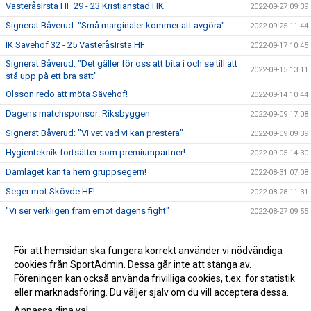
VästeråsIrsta HF 29 - 23 Kristianstad HK
2022-09-27 09:39
Signerat Båverud: "Små marginaler kommer att avgöra"
2022-09-25 11:44
IK Sävehof 32 - 25 VästeråsIrsta HF
2022-09-17 10:45
Signerat Båverud: "Det gäller för oss att bita i och se till att
2022-09-15 13:11
stå upp på ett bra sätt"
Olsson redo att möta Sävehof!
2022-09-14 10:44
Dagens matchsponsor: Riksbyggen
2022-09-09 17:08
Signerat Båverud: "Vi vet vad vi kan prestera"
2022-09-09 09:39
Hygienteknik fortsätter som premiumpartner!
2022-09-05 14:30
Damlaget kan ta hem gruppsegern!
2022-08-31 07:08
Seger mot Skövde HF!
2022-08-28 11:31
"Vi ser verkligen fram emot dagens fight"
2022-08-27 09:55
Damlaget inleder ATG Svenska Cupen!
2022-08-21 11:26
Damlaget spelar Annliz Cup!
För att hemsidan ska fungera korrekt använder vi nödvändiga
2022-08-11 15:10
cookies från SportAdmin. Dessa går inte att stänga av.
Lisa Palmqvist klar för VästeråsIrsta HF!
2022-06-27 14:48
Föreningen kan också använda frivilliga cookies, t.ex. för statistik
eller marknadsföring. Du väljer själv om du vill acceptera dessa.
Anpassa dina val