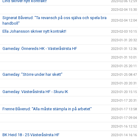
Lind skriver nytt kontrakt!
2023-02-06 12:59
2023-02-04 15:30
Signerat Båverud: "Ta revansch på oss själva och spela bra
2023-02-04 12:04
handboll"
Ella Johansson skriver nytt kontrakt!
2023-02-03 10:15
2023-01-31 20:32
Gameday: Önnereds HK - VästeråsIrsta HF
2023-01-31 12:36
2023-01-31 10:01
2023-01-25 20:11
Gameday: ”Större under har skett”
2023-01-25 08:47
2023-01-20 20:31
Gameday: VästeråsIrsta HF - Skuru IK
2023-01-20 15:15
2023-01-17 20:31
Frenne Båverud: "Alla måste stämpla in på arbetet"
2023-01-17 13:58
2023-01-17 09:04
2023-01-16 12:52
BK Heid 18 - 25 VästeråsIrsta HF
2023-01-14 16:16