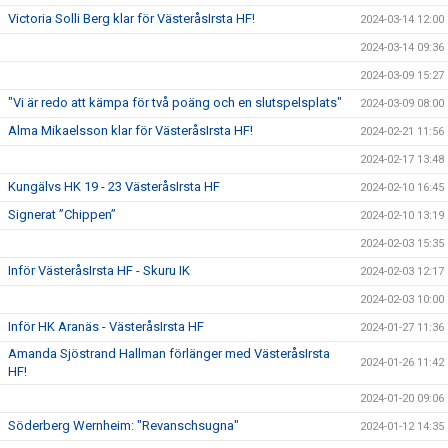
Victoria Solli Berg klar för VästeråsIrsta HF!
2024-03-14 12:00
2024-03-14 09:36
2024-03-09 15:27
"Vi är redo att kämpa för två poäng och en slutspelsplats"
2024-03-09 08:00
Alma Mikaelsson klar för VästeråsIrsta HF!
2024-02-21 11:56
2024-02-17 13:48
Kungälvs HK 19 - 23 VästeråsIrsta HF
2024-02-10 16:45
Signerat ”Chippen”
2024-02-10 13:19
2024-02-03 15:35
Inför VästeråsIrsta HF - Skuru IK
2024-02-03 12:17
2024-02-03 10:00
Inför HK Aranäs - VästeråsIrsta HF
2024-01-27 11:36
Amanda Sjöstrand Hallman förlänger med VästeråsIrsta
2024-01-26 11:42
HF!
2024-01-20 09:06
Söderberg Wernheim: "Revanschsugna"
2024-01-12 14:35