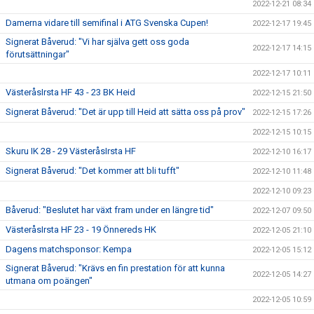
2022-12-21 08:34
Damerna vidare till semifinal i ATG Svenska Cupen!
2022-12-17 19:45
Signerat Båverud: "Vi har själva gett oss goda
2022-12-17 14:15
förutsättningar"
2022-12-17 10:11
VästeråsIrsta HF 43 - 23 BK Heid
2022-12-15 21:50
Signerat Båverud: "Det är upp till Heid att sätta oss på prov"
2022-12-15 17:26
2022-12-15 10:15
Skuru IK 28 - 29 VästeråsIrsta HF
2022-12-10 16:17
Signerat Båverud: "Det kommer att bli tufft"
2022-12-10 11:48
2022-12-10 09:23
Båverud: "Beslutet har växt fram under en längre tid"
2022-12-07 09:50
VästeråsIrsta HF 23 - 19 Önnereds HK
2022-12-05 21:10
Dagens matchsponsor: Kempa
2022-12-05 15:12
Signerat Båverud: "Krävs en fin prestation för att kunna
2022-12-05 14:27
utmana om poängen"
2022-12-05 10:59