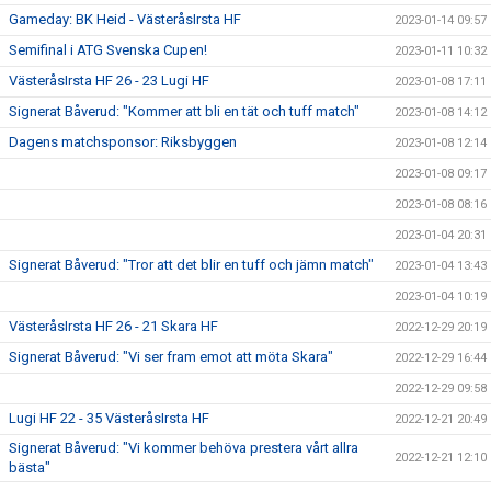
Gameday: BK Heid - VästeråsIrsta HF
2023-01-14 09:57
Semifinal i ATG Svenska Cupen!
2023-01-11 10:32
VästeråsIrsta HF 26 - 23 Lugi HF
2023-01-08 17:11
Signerat Båverud: "Kommer att bli en tät och tuff match"
2023-01-08 14:12
Dagens matchsponsor: Riksbyggen
2023-01-08 12:14
2023-01-08 09:17
2023-01-08 08:16
2023-01-04 20:31
Signerat Båverud: "Tror att det blir en tuff och jämn match"
2023-01-04 13:43
2023-01-04 10:19
VästeråsIrsta HF 26 - 21 Skara HF
2022-12-29 20:19
Signerat Båverud: "Vi ser fram emot att möta Skara"
2022-12-29 16:44
2022-12-29 09:58
Lugi HF 22 - 35 VästeråsIrsta HF
2022-12-21 20:49
Signerat Båverud: "Vi kommer behöva prestera vårt allra
2022-12-21 12:10
bästa"