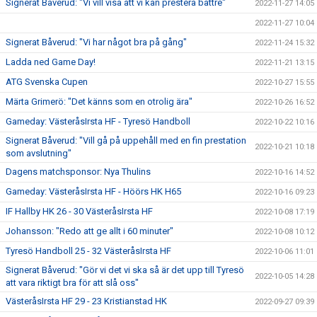
Signerat Båverud: "Vi vill visa att vi kan prestera bättre"
2022-11-27 14:05
2022-11-27 10:04
Signerat Båverud: "Vi har något bra på gång"
2022-11-24 15:32
Ladda ned Game Day!
2022-11-21 13:15
ATG Svenska Cupen
2022-10-27 15:55
Märta Grimerö: "Det känns som en otrolig ära"
2022-10-26 16:52
Gameday: VästeråsIrsta HF - Tyresö Handboll
2022-10-22 10:16
Signerat Båverud: "Vill gå på uppehåll med en fin prestation
2022-10-21 10:18
som avslutning"
Dagens matchsponsor: Nya Thulins
2022-10-16 14:52
Gameday: VästeråsIrsta HF - Höörs HK H65
2022-10-16 09:23
IF Hallby HK 26 - 30 VästeråsIrsta HF
2022-10-08 17:19
Johansson: "Redo att ge allt i 60 minuter"
2022-10-08 10:12
Tyresö Handboll 25 - 32 VästeråsIrsta HF
2022-10-06 11:01
Signerat Båverud: "Gör vi det vi ska så är det upp till Tyresö
2022-10-05 14:28
att vara riktigt bra för att slå oss"
VästeråsIrsta HF 29 - 23 Kristianstad HK
2022-09-27 09:39