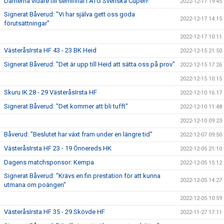
Damerna vidare till semifinal i ATG Svenska Cupen!
2022-12-17 19:45
Signerat Båverud: "Vi har själva gett oss goda
2022-12-17 14:15
förutsättningar"
2022-12-17 10:11
VästeråsIrsta HF 43 - 23 BK Heid
2022-12-15 21:50
Signerat Båverud: "Det är upp till Heid att sätta oss på prov"
2022-12-15 17:26
2022-12-15 10:15
Skuru IK 28 - 29 VästeråsIrsta HF
2022-12-10 16:17
Signerat Båverud: "Det kommer att bli tufft"
2022-12-10 11:48
2022-12-10 09:23
Båverud: "Beslutet har växt fram under en längre tid"
2022-12-07 09:50
VästeråsIrsta HF 23 - 19 Önnereds HK
2022-12-05 21:10
Dagens matchsponsor: Kempa
2022-12-05 15:12
Signerat Båverud: "Krävs en fin prestation för att kunna
2022-12-05 14:27
utmana om poängen"
2022-12-05 10:59
VästeråsIrsta HF 35 - 29 Skövde HF
2022-11-27 17:11