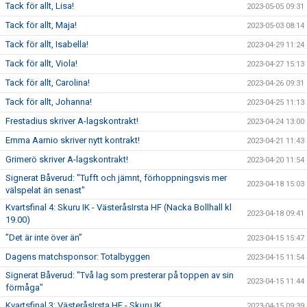
Tack för allt, Lisa!
2023-05-05 09:31
Tack för allt, Maja!
2023-05-03 08:14
Tack för allt, Isabella!
2023-04-29 11:24
Tack för allt, Viola!
2023-04-27 15:13
Tack för allt, Carolina!
2023-04-26 09:31
Tack för allt, Johanna!
2023-04-25 11:13
Frestadius skriver A-lagskontrakt!
2023-04-24 13:00
Emma Aarnio skriver nytt kontrakt!
2023-04-21 11:43
Grimerö skriver A-lagskontrakt!
2023-04-20 11:54
Signerat Båverud: "Tufft och jämnt, förhoppningsvis mer
2023-04-18 15:03
välspelat än senast"
Kvartsfinal 4: Skuru IK - VästeråsIrsta HF (Nacka Bollhall kl
2023-04-18 09:41
19.00)
”Det är inte över än”
2023-04-15 15:47
Dagens matchsponsor: Totalbyggen
2023-04-15 11:54
Signerat Båverud: "Två lag som presterar på toppen av sin
2023-04-15 11:44
förmåga"
Kvartsfinal 3: VästeråsIrsta HF - Skuru IK
2023-04-15 09:39