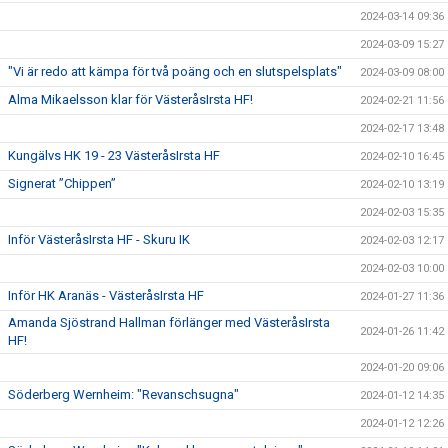
2024-03-14 09:36
2024-03-09 15:27
"Vi är redo att kämpa för två poäng och en slutspelsplats"
2024-03-09 08:00
Alma Mikaelsson klar för VästeråsIrsta HF!
2024-02-21 11:56
2024-02-17 13:48
Kungälvs HK 19 - 23 VästeråsIrsta HF
2024-02-10 16:45
Signerat ”Chippen”
2024-02-10 13:19
2024-02-03 15:35
Inför VästeråsIrsta HF - Skuru IK
2024-02-03 12:17
2024-02-03 10:00
Inför HK Aranäs - VästeråsIrsta HF
2024-01-27 11:36
Amanda Sjöstrand Hallman förlänger med VästeråsIrsta
2024-01-26 11:42
HF!
2024-01-20 09:06
Söderberg Wernheim: "Revanschsugna"
2024-01-12 14:35
2024-01-12 12:26