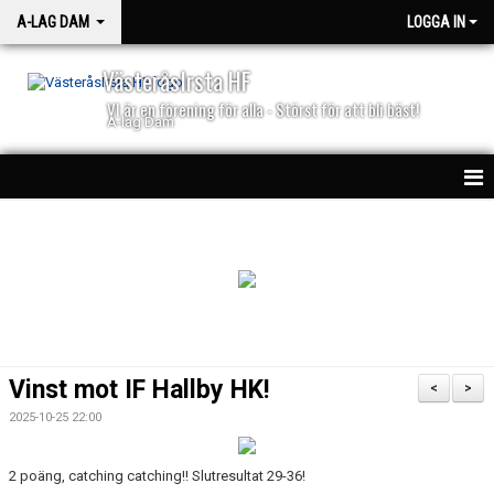
A-LAG DAM
LOGGA IN
VästeråsIrsta HF
VI är en förening för alla - Störst för att bli bäst!
A-lag Dam
HEM
TRUPPEN
NYHETER
KALENDER
Vinst mot IF Hallby HK!
<
>
MATCHER
2025-10-25 22:00
BILJETTER
2 poäng, catching catching!! Slutresultat 29-36!