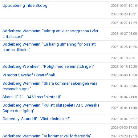
Uppdatering Tilde Skoog
2023-10-31 10:16
2023-10-29 18:21
2023-10-27 14:29
Söderberg Wernheim: "Viktigt att vi är noggranna i vårt
2023-10-27 08:00
anfallsspel"
Söderberg Wernheim: "En härlig utmaning för oss att
2023-10-25 10:26
studsa tillbaka"
2023-10-18 20:51
Söderberg-Wernheim: "Roligt med seriematch igen"
2023-10-18 10:20
VI möter Sävehof i kvartsfinal!
2023-10-09 15:58
Söderberg Wernheim: "Skara kommer säkerligen vara
2023-10-06 08:46
revanschsugna"
Skara HF 21 - 34 VästeråsIrsta HF
2023-10-04 21:00
Söderberg Wernheim: "Kul att slutspelet i ATG Svenska
2023-10-04 11:40
Cupen drar igång"
Gameday: Skara HF - VästeråsIrsta HF
2023-10-04 08:27
2023-09-30 17:05
Söderberg Wernheim: "Vi kommer väl förberedda"
2023-09-29 12:19