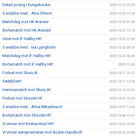
Delad poäng i Kungsbacka
2025-10-29 22:33
5 snabba med... Alva Ohlson
2025-10-29 14:39
Matchdag mot HK Aranäs!
2025-10-29 07:00
Bortamatch mot HK Aranäs!
2025-10-27 15:15
Vinst mot IF Hallby HK!
2025-10-25 22:00
5 snabba med... Isa Ljungholm
2025-10-25 09:29
Matchdag mot IF Hallby HK!
2025-10-25 06:00
Bortamatch mot IF Hallby HK!
2025-10-20
Förlust mot Skuru IK
2025-10-11 22:27
GAMEDAY!
2025-10-11 10:00
Hemmamatch mot Skuru IK!
2025-10-10 10:02
Förlust mot Skövde HF
2025-10-07 22:43
5 snabba med... Alma Mikaelsson!
2025-10-07 14:42
Bortamatch mot Skövde HF!
2025-10-06 14:41
VI vinner mot Kristianstad HK!
2025-10-02 22:00
VI vinner seriepremiären mot Boden Handboll!
2025-09-24 22:00