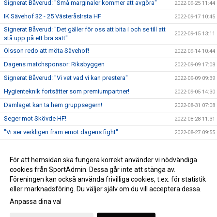
Signerat Båverud: "Små marginaler kommer att avgöra"
2022-09-25 11:44
IK Sävehof 32 - 25 VästeråsIrsta HF
2022-09-17 10:45
Signerat Båverud: "Det gäller för oss att bita i och se till att
2022-09-15 13:11
stå upp på ett bra sätt"
Olsson redo att möta Sävehof!
2022-09-14 10:44
Dagens matchsponsor: Riksbyggen
2022-09-09 17:08
Signerat Båverud: "Vi vet vad vi kan prestera"
2022-09-09 09:39
Hygienteknik fortsätter som premiumpartner!
2022-09-05 14:30
Damlaget kan ta hem gruppsegern!
2022-08-31 07:08
Seger mot Skövde HF!
2022-08-28 11:31
"Vi ser verkligen fram emot dagens fight"
2022-08-27 09:55
Damlaget inleder ATG Svenska Cupen!
2022-08-21 11:26
Damlaget spelar Annliz Cup!
För att hemsidan ska fungera korrekt använder vi nödvändiga
2022-08-11 15:10
cookies från SportAdmin. Dessa går inte att stänga av.
Lisa Palmqvist klar för VästeråsIrsta HF!
2022-06-27 14:48
Föreningen kan också använda frivilliga cookies, t.ex. för statistik
eller marknadsföring. Du väljer själv om du vill acceptera dessa.
Anpassa dina val
Cookie-inställningar
Gå till Webbversion