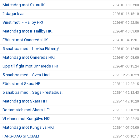
Matchdag mot Skuru IK!
2026-01-18 07:00
2 dagar kvar!
2026-01-16 15:10
Vinst mot IF Hallby HK!
2026-01-10 22:56
Matchdag mot IF Hallby HK!
2026-01-10 09:00
Förlust mot Önnereds HK
2026-01-04 19:01
5 snabba med... Lovisa Ekberg!
2026-01-04 12:00
Matchdag mot Önnereds HK!
2026-01-04 08:00
Upp till fight mot Önnereds HK!
2026-01-03 13:24
5 snabba med... Svea Lind!
2025-12-26 10:29
Förlust mot Skara HF
2025-11-12 22:15
5 snabba med... Saga Frestadius!
2025-11-12 12:43
Matchdag mot Skara HF!
2025-11-12 10:20
Bortamatch mot Skara HF!
2025-11-10 10:20
VI vinner mot Kungälvs HK!
2025-11-09 22:23
Matchdag mot Kungälvs HK!
2025-11-07 09:00
FARS-DAG SPECIAL!
2025-11-06 10:17