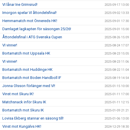
VI lånar Ine Grimsrud!
2025-09-17 13:00
Imorgon spelar VI åttondelsfinal!
2025-09-02 13:33
Hemmamatch mot Önnereds HK!
2025-09-01 17:30
Damlaget lagkapten för säsongen 25/26!
2025-09-01 15:00
Åttondelsfinal i ATG Svenska Cupen
2025-08-26 15:09
VI vinner!
2025-08-24 17:07
Bortamatch mot Uppsala HK
2025-08-23 15:05
VI vinner!
2025-08-23 11:06
Bortamatch mot Huddinge HK
2025-08-22 11:04
Bortamatch mot Boden Handboll IF
2025-08-19 14:54
Jonna Olsson förlänger med VI!
2025-01-15 10:00
Vinst mot Skuru IK!
2025-01-11 17:00
Matchsnack inför Skuru IK
2025-01-11 12:15
Bortamatch mot Skuru IK
2025-01-09 21:21
Lovisa Ekberg stannar en säsong till!
2025-01-06 13:00
Vinst mot Kungälvs HK!
2024-12-29 18:30