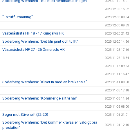
Söderberg Wernheim: "Kul med hemmamatch igen"
2024-01-10 14:01
2023-12-30 15:52
"En tuff utmaning"
2023-12-30 09:34
2023-12-30 09:33
VästeråsIrsta HF 18 - 17 Kungälvs HK
2023-12-20 21:42
Söderberg Wernheim: "Det blir jämt och tufft"
2023-12-20 14:26
VästeråsIrsta HF 27 - 26 Önnereds HK
2023-11-26 17:16
2023-11-26 13:34
2023-11-18 09:53
2023-11-11 16:47
Söderberg Wernheim: "Kliver in med en bra känsla"
2023-11-11 09:58
2023-11-05 17:18
Söderberg Wernheim: "Kommer ge allt vi har"
2023-11-05 11:24
2023-11-05 08:00
Seger mot Sävehof! (22-20)
2023-11-01 21:01
Söderberg Wernheim: "Det kommer krävas en väldigt bra
2023-11-01 12:10
prestation"