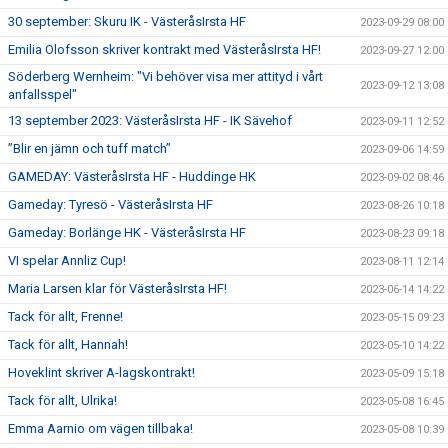
30 september: Skuru IK - VästeråsIrsta HF
2023-09-29 08:00
Emilia Olofsson skriver kontrakt med VästeråsIrsta HF!
2023-09-27 12:00
Söderberg Wernheim: "Vi behöver visa mer attityd i vårt
2023-09-12 13:08
anfallsspel"
13 september 2023: VästeråsIrsta HF - IK Sävehof
2023-09-11 12:52
”Blir en jämn och tuff match”
2023-09-06 14:59
GAMEDAY: VästeråsIrsta HF - Huddinge HK
2023-09-02 08:46
Gameday: Tyresö - VästeråsIrsta HF
2023-08-26 10:18
Gameday: Borlänge HK - VästeråsIrsta HF
2023-08-23 09:18
VI spelar Annliz Cup!
2023-08-11 12:14
Maria Larsen klar för VästeråsIrsta HF!
2023-06-14 14:22
Tack för allt, Frenne!
2023-05-15 09:23
Tack för allt, Hannah!
2023-05-10 14:22
Hoveklint skriver A-lagskontrakt!
2023-05-09 15:18
Tack för allt, Ulrika!
2023-05-08 16:45
Emma Aarnio om vägen tillbaka!
2023-05-08 10:39