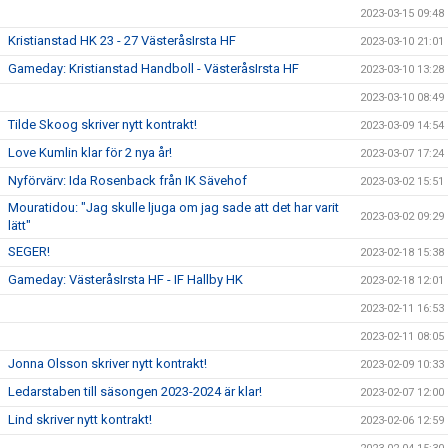
2023-03-15 09:48
Kristianstad HK 23 - 27 VästeråsIrsta HF
2023-03-10 21:01
Gameday: Kristianstad Handboll - VästeråsIrsta HF
2023-03-10 13:28
2023-03-10 08:49
Tilde Skoog skriver nytt kontrakt!
2023-03-09 14:54
Love Kumlin klar för 2 nya år!
2023-03-07 17:24
Nyförvärv: Ida Rosenback från IK Sävehof
2023-03-02 15:51
Mouratidou: "Jag skulle ljuga om jag sade att det har varit
2023-03-02 09:29
lätt"
SEGER!
2023-02-18 15:38
Gameday: VästeråsIrsta HF - IF Hallby HK
2023-02-18 12:01
2023-02-11 16:53
2023-02-11 08:05
Jonna Olsson skriver nytt kontrakt!
2023-02-09 10:33
Ledarstaben till säsongen 2023-2024 är klar!
2023-02-07 12:00
Lind skriver nytt kontrakt!
2023-02-06 12:59