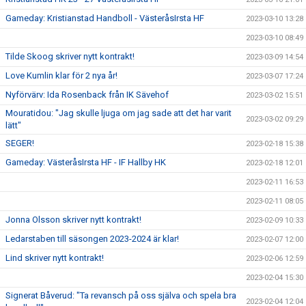
Gameday: Kristianstad Handboll - VästeråsIrsta HF
2023-03-10 13:28
2023-03-10 08:49
Tilde Skoog skriver nytt kontrakt!
2023-03-09 14:54
Love Kumlin klar för 2 nya år!
2023-03-07 17:24
Nyförvärv: Ida Rosenback från IK Sävehof
2023-03-02 15:51
Mouratidou: "Jag skulle ljuga om jag sade att det har varit
2023-03-02 09:29
lätt"
SEGER!
2023-02-18 15:38
Gameday: VästeråsIrsta HF - IF Hallby HK
2023-02-18 12:01
2023-02-11 16:53
2023-02-11 08:05
Jonna Olsson skriver nytt kontrakt!
2023-02-09 10:33
Ledarstaben till säsongen 2023-2024 är klar!
2023-02-07 12:00
Lind skriver nytt kontrakt!
2023-02-06 12:59
2023-02-04 15:30
Signerat Båverud: "Ta revansch på oss själva och spela bra
2023-02-04 12:04