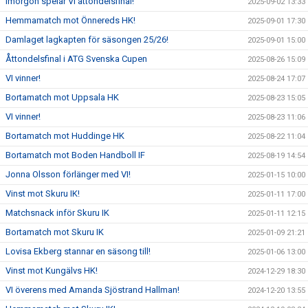
Imorgon spelar VI åttondelsfinal!
2025-09-02 13:33
Hemmamatch mot Önnereds HK!
2025-09-01 17:30
Damlaget lagkapten för säsongen 25/26!
2025-09-01 15:00
Åttondelsfinal i ATG Svenska Cupen
2025-08-26 15:09
VI vinner!
2025-08-24 17:07
Bortamatch mot Uppsala HK
2025-08-23 15:05
VI vinner!
2025-08-23 11:06
Bortamatch mot Huddinge HK
2025-08-22 11:04
Bortamatch mot Boden Handboll IF
2025-08-19 14:54
Jonna Olsson förlänger med VI!
2025-01-15 10:00
Vinst mot Skuru IK!
2025-01-11 17:00
Matchsnack inför Skuru IK
2025-01-11 12:15
Bortamatch mot Skuru IK
2025-01-09 21:21
Lovisa Ekberg stannar en säsong till!
2025-01-06 13:00
Vinst mot Kungälvs HK!
2024-12-29 18:30
VI överens med Amanda Sjöstrand Hallman!
2024-12-20 13:55