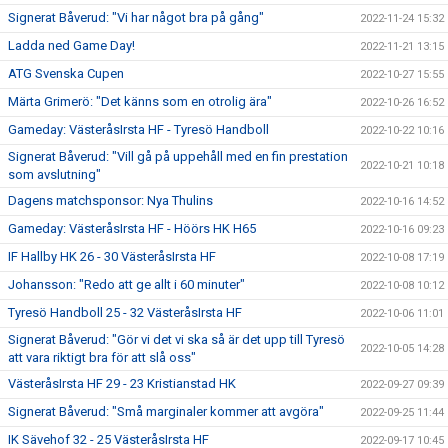
Signerat Båverud: "Vi har något bra på gång"
2022-11-24 15:32
Ladda ned Game Day!
2022-11-21 13:15
ATG Svenska Cupen
2022-10-27 15:55
Märta Grimerö: "Det känns som en otrolig ära"
2022-10-26 16:52
Gameday: VästeråsIrsta HF - Tyresö Handboll
2022-10-22 10:16
Signerat Båverud: "Vill gå på uppehåll med en fin prestation
2022-10-21 10:18
som avslutning"
Dagens matchsponsor: Nya Thulins
2022-10-16 14:52
Gameday: VästeråsIrsta HF - Höörs HK H65
2022-10-16 09:23
IF Hallby HK 26 - 30 VästeråsIrsta HF
2022-10-08 17:19
Johansson: "Redo att ge allt i 60 minuter"
2022-10-08 10:12
Tyresö Handboll 25 - 32 VästeråsIrsta HF
2022-10-06 11:01
Signerat Båverud: "Gör vi det vi ska så är det upp till Tyresö
2022-10-05 14:28
att vara riktigt bra för att slå oss"
VästeråsIrsta HF 29 - 23 Kristianstad HK
2022-09-27 09:39
Signerat Båverud: "Små marginaler kommer att avgöra"
2022-09-25 11:44
IK Sävehof 32 - 25 VästeråsIrsta HF
2022-09-17 10:45