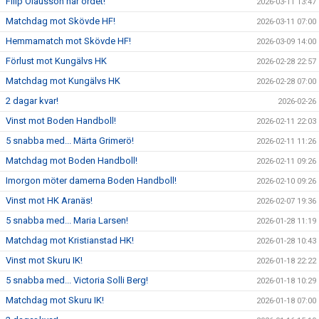
Filip Olausson har ordet!
2026-03-11 13:47
Matchdag mot Skövde HF!
2026-03-11 07:00
Hemmamatch mot Skövde HF!
2026-03-09 14:00
Förlust mot Kungälvs HK
2026-02-28 22:57
Matchdag mot Kungälvs HK
2026-02-28 07:00
2 dagar kvar!
2026-02-26
Vinst mot Boden Handboll!
2026-02-11 22:03
5 snabba med... Märta Grimerö!
2026-02-11 11:26
Matchdag mot Boden Handboll!
2026-02-11 09:26
Imorgon möter damerna Boden Handboll!
2026-02-10 09:26
Vinst mot HK Aranäs!
2026-02-07 19:36
5 snabba med... Maria Larsen!
2026-01-28 11:19
Matchdag mot Kristianstad HK!
2026-01-28 10:43
Vinst mot Skuru IK!
2026-01-18 22:22
5 snabba med... Victoria Solli Berg!
2026-01-18 10:29
Matchdag mot Skuru IK!
2026-01-18 07:00