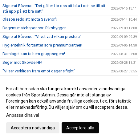
Signerat Båverud: "Det gäller för oss att bita i och se till att
2022-09-15 13:11
stå upp på ett bra sätt"
Olsson redo att möta Sävehof!
2022-09-14 10:44
Dagens matchsponsor: Riksbyggen
2022-09-09 17:08
Signerat Båverud: "Vi vet vad vi kan prestera"
2022-09-09 09:39
Hygienteknik fortsätter som premiumpartner!
2022-09-05 14:30
Damlaget kan ta hem gruppsegern!
2022-08-31 07:08
Seger mot Skövde HF!
2022-08-28 11:31
"Vi ser verkligen fram emot dagens fight"
2022-08-27 09:55
Damlaget inleder ATG Svenska Cupen!
2022-08-21 11:26
Damlaget spelar Annliz Cup!
För att hemsidan ska fungera korrekt använder vi nödvändiga
2022-08-11 15:10
cookies från SportAdmin. Dessa går inte att stänga av.
Lisa Palmqvist klar för VästeråsIrsta HF!
2022-06-27 14:48
Föreningen kan också använda frivilliga cookies, t.ex. för statistik
eller marknadsföring. Du väljer själv om du vill acceptera dessa.
Anpassa dina val
Cookie-inställningar
Gå till Webbversion
Acceptera nödvändiga
Acceptera alla