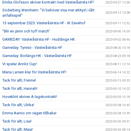
Emilia Olofsson skriver kontrakt med VästeråsIrsta HF!
2023-09-27 12:00
Söderberg Wernheim: "Vi behöver visa mer attityd i vårt
2023-09-12 13:08
anfallsspel"
13 september 2023: VästeråsIrsta HF - IK Sävehof
2023-09-11 12:52
”Blir en jämn och tuff match”
2023-09-06 14:59
GAMEDAY: VästeråsIrsta HF - Huddinge HK
2023-09-02 08:46
Gameday: Tyresö - VästeråsIrsta HF
2023-08-26 10:18
Gameday: Borlänge HK - VästeråsIrsta HF
2023-08-23 09:18
VI spelar Annliz Cup!
2023-08-11 12:14
Maria Larsen klar för VästeråsIrsta HF!
2023-06-14 14:22
Tack för allt, Frenne!
2023-05-15 09:23
Tack för allt, Hannah!
2023-05-10 14:22
Hoveklint skriver A-lagskontrakt!
2023-05-09 15:18
Tack för allt, Ulrika!
2023-05-08 16:45
Emma Aarnio om vägen tillbaka!
2023-05-08 10:39
Tack för allt, Lisa!
2023-05-05 09:31
Tack för allt, Maja!
2023-05-03 08:14