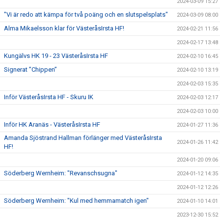
2024-03-09 15:27
"Vi är redo att kämpa för två poäng och en slutspelsplats"
2024-03-09 08:00
Alma Mikaelsson klar för VästeråsIrsta HF!
2024-02-21 11:56
2024-02-17 13:48
Kungälvs HK 19 - 23 VästeråsIrsta HF
2024-02-10 16:45
Signerat ”Chippen”
2024-02-10 13:19
2024-02-03 15:35
Inför VästeråsIrsta HF - Skuru IK
2024-02-03 12:17
2024-02-03 10:00
Inför HK Aranäs - VästeråsIrsta HF
2024-01-27 11:36
Amanda Sjöstrand Hallman förlänger med VästeråsIrsta
2024-01-26 11:42
HF!
2024-01-20 09:06
Söderberg Wernheim: "Revanschsugna"
2024-01-12 14:35
2024-01-12 12:26
Söderberg Wernheim: "Kul med hemmamatch igen"
2024-01-10 14:01
2023-12-30 15:52