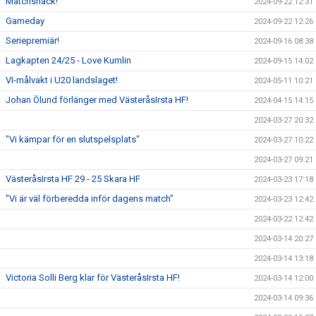
Matchsnack!
2024-09-22 12:31
Gameday
2024-09-22 12:26
Seriepremiär!
2024-09-16 08:38
Lagkapten 24/25 - Love Kumlin
2024-09-15 14:02
VI-målvakt i U20 landslaget!
2024-05-11 10:21
Johan Ölund förlänger med VästeråsIrsta HF!
2024-04-15 14:15
2024-03-27 20:32
"Vi kämpar för en slutspelsplats"
2024-03-27 10:22
2024-03-27 09:21
VästeråsIrsta HF 29 - 25 Skara HF
2024-03-23 17:18
"Vi är väl förberedda inför dagens match"
2024-03-23 12:42
2024-03-22 12:42
2024-03-14 20:27
2024-03-14 13:18
Victoria Solli Berg klar för VästeråsIrsta HF!
2024-03-14 12:00
2024-03-14 09:36