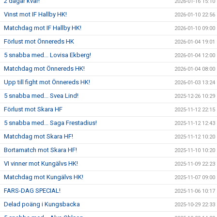
2 dagar kvar!
2026-01-16 15:10
Vinst mot IF Hallby HK!
2026-01-10 22:56
Matchdag mot IF Hallby HK!
2026-01-10 09:00
Förlust mot Önnereds HK
2026-01-04 19:01
5 snabba med... Lovisa Ekberg!
2026-01-04 12:00
Matchdag mot Önnereds HK!
2026-01-04 08:00
Upp till fight mot Önnereds HK!
2026-01-03 13:24
5 snabba med... Svea Lind!
2025-12-26 10:29
Förlust mot Skara HF
2025-11-12 22:15
5 snabba med... Saga Frestadius!
2025-11-12 12:43
Matchdag mot Skara HF!
2025-11-12 10:20
Bortamatch mot Skara HF!
2025-11-10 10:20
VI vinner mot Kungälvs HK!
2025-11-09 22:23
Matchdag mot Kungälvs HK!
2025-11-07 09:00
FARS-DAG SPECIAL!
2025-11-06 10:17
Delad poäng i Kungsbacka
2025-10-29 22:33