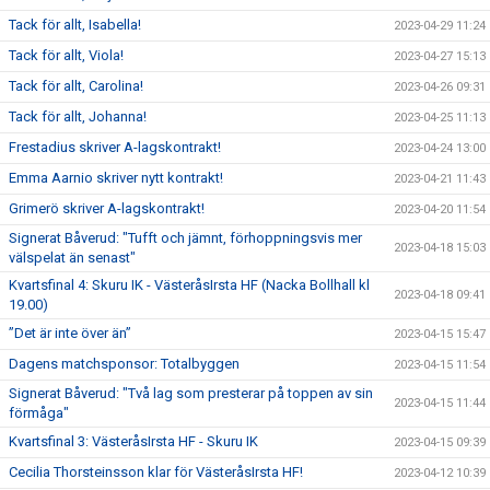
Tack för allt, Isabella!
2023-04-29 11:24
Tack för allt, Viola!
2023-04-27 15:13
Tack för allt, Carolina!
2023-04-26 09:31
Tack för allt, Johanna!
2023-04-25 11:13
Frestadius skriver A-lagskontrakt!
2023-04-24 13:00
Emma Aarnio skriver nytt kontrakt!
2023-04-21 11:43
Grimerö skriver A-lagskontrakt!
2023-04-20 11:54
Signerat Båverud: "Tufft och jämnt, förhoppningsvis mer
2023-04-18 15:03
välspelat än senast"
Kvartsfinal 4: Skuru IK - VästeråsIrsta HF (Nacka Bollhall kl
2023-04-18 09:41
19.00)
”Det är inte över än”
2023-04-15 15:47
Dagens matchsponsor: Totalbyggen
2023-04-15 11:54
Signerat Båverud: "Två lag som presterar på toppen av sin
2023-04-15 11:44
förmåga"
Kvartsfinal 3: VästeråsIrsta HF - Skuru IK
2023-04-15 09:39
Cecilia Thorsteinsson klar för VästeråsIrsta HF!
2023-04-12 10:39