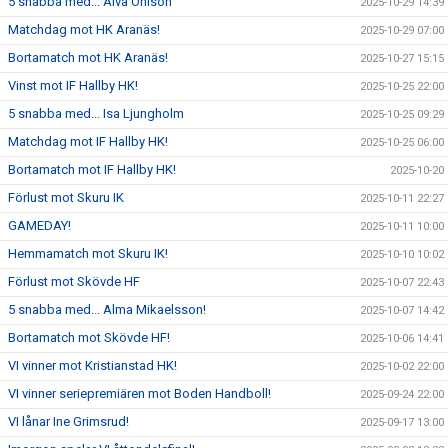
5 snabba med... Alva Ohlson
2025-10-29 14:39
Matchdag mot HK Aranäs!
2025-10-29 07:00
Bortamatch mot HK Aranäs!
2025-10-27 15:15
Vinst mot IF Hallby HK!
2025-10-25 22:00
5 snabba med... Isa Ljungholm
2025-10-25 09:29
Matchdag mot IF Hallby HK!
2025-10-25 06:00
Bortamatch mot IF Hallby HK!
2025-10-20
Förlust mot Skuru IK
2025-10-11 22:27
GAMEDAY!
2025-10-11 10:00
Hemmamatch mot Skuru IK!
2025-10-10 10:02
Förlust mot Skövde HF
2025-10-07 22:43
5 snabba med... Alma Mikaelsson!
2025-10-07 14:42
Bortamatch mot Skövde HF!
2025-10-06 14:41
VI vinner mot Kristianstad HK!
2025-10-02 22:00
VI vinner seriepremiären mot Boden Handboll!
2025-09-24 22:00
VI lånar Ine Grimsrud!
2025-09-17 13:00