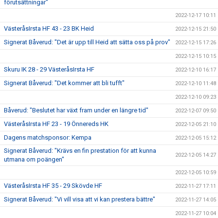
förutsättningar"
2022-12-17 10:11
VästeråsIrsta HF 43 - 23 BK Heid
2022-12-15 21:50
Signerat Båverud: "Det är upp till Heid att sätta oss på prov"
2022-12-15 17:26
2022-12-15 10:15
Skuru IK 28 - 29 VästeråsIrsta HF
2022-12-10 16:17
Signerat Båverud: "Det kommer att bli tufft"
2022-12-10 11:48
2022-12-10 09:23
Båverud: "Beslutet har växt fram under en längre tid"
2022-12-07 09:50
VästeråsIrsta HF 23 - 19 Önnereds HK
2022-12-05 21:10
Dagens matchsponsor: Kempa
2022-12-05 15:12
Signerat Båverud: "Krävs en fin prestation för att kunna
2022-12-05 14:27
utmana om poängen"
2022-12-05 10:59
VästeråsIrsta HF 35 - 29 Skövde HF
2022-11-27 17:11
Signerat Båverud: "Vi vill visa att vi kan prestera bättre"
2022-11-27 14:05
2022-11-27 10:04