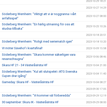
2023-10-29 18:21
2023-10-27 14:29
Söderberg Wernheim: "Viktigt att vi är noggranna i vårt
2023-10-27 08:00
anfallsspel"
Söderberg Wernheim: "En härlig utmaning för oss att
2023-10-25 10:26
studsa tillbaka"
2023-10-18 20:51
Söderberg-Wernheim: "Roligt med seriematch igen"
2023-10-18 10:20
VI möter Sävehof i kvartsfinal!
2023-10-09 15:58
Söderberg Wernheim: "Skara kommer säkerligen vara
2023-10-06 08:46
revanschsugna"
Skara HF 21 - 34 VästeråsIrsta HF
2023-10-04 21:00
Söderberg Wernheim: "Kul att slutspelet i ATG Svenska
2023-10-04 11:40
Cupen drar igång"
Gameday: Skara HF - VästeråsIrsta HF
2023-10-04 08:27
2023-09-30 17:05
Söderberg Wernheim: "Vi kommer väl förberedda"
2023-09-29 12:19
30 september: Skuru IK - VästeråsIrsta HF
2023-09-29 08:00