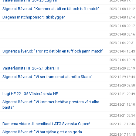
VästeråsIrsta HF 26 - 23 Lugi HF
2023-01-08 17:11
Signerat Båverud: "Kommer att bli en tät och tuff match"
2023-01-08 14:12
Dagens matchsponsor: Riksbyggen
2023-01-08 12:14
2023-01-08 09:17
2023-01-08 08:16
2023-01-04 20:31
Signerat Båverud: "Tror att det blir en tuff och jämn match"
2023-01-04 13:43
2023-01-04 10:19
VästeråsIrsta HF 26 - 21 Skara HF
2022-12-29 20:19
Signerat Båverud: "Vi ser fram emot att möta Skara"
2022-12-29 16:44
2022-12-29 09:58
Lugi HF 22 - 35 VästeråsIrsta HF
2022-12-21 20:49
Signerat Båverud: "Vi kommer behöva prestera vårt allra
2022-12-21 12:10
bästa"
2022-12-21 08:34
Damerna vidare till semifinal i ATG Svenska Cupen!
2022-12-17 19:45
Signerat Båverud: "Vi har själva gett oss goda
2022-12-17 14:15