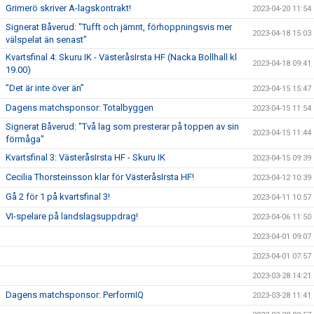
Grimerö skriver A-lagskontrakt!
2023-04-20 11:54
Signerat Båverud: "Tufft och jämnt, förhoppningsvis mer
2023-04-18 15:03
välspelat än senast"
Kvartsfinal 4: Skuru IK - VästeråsIrsta HF (Nacka Bollhall kl
2023-04-18 09:41
19.00)
”Det är inte över än”
2023-04-15 15:47
Dagens matchsponsor: Totalbyggen
2023-04-15 11:54
Signerat Båverud: "Två lag som presterar på toppen av sin
2023-04-15 11:44
förmåga"
Kvartsfinal 3: VästeråsIrsta HF - Skuru IK
2023-04-15 09:39
Cecilia Thorsteinsson klar för VästeråsIrsta HF!
2023-04-12 10:39
Gå 2 för 1 på kvartsfinal 3!
2023-04-11 10:57
VI-spelare på landslagsuppdrag!
2023-04-06 11:50
2023-04-01 09:07
2023-04-01 07:57
2023-03-28 14:21
Dagens matchsponsor: PerformIQ
2023-03-28 11:41