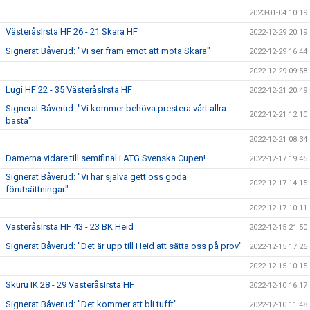
2023-01-04 10:19
VästeråsIrsta HF 26 - 21 Skara HF
2022-12-29 20:19
Signerat Båverud: "Vi ser fram emot att möta Skara"
2022-12-29 16:44
2022-12-29 09:58
Lugi HF 22 - 35 VästeråsIrsta HF
2022-12-21 20:49
Signerat Båverud: "Vi kommer behöva prestera vårt allra
2022-12-21 12:10
bästa"
2022-12-21 08:34
Damerna vidare till semifinal i ATG Svenska Cupen!
2022-12-17 19:45
Signerat Båverud: "Vi har själva gett oss goda
2022-12-17 14:15
förutsättningar"
2022-12-17 10:11
VästeråsIrsta HF 43 - 23 BK Heid
2022-12-15 21:50
Signerat Båverud: "Det är upp till Heid att sätta oss på prov"
2022-12-15 17:26
2022-12-15 10:15
Skuru IK 28 - 29 VästeråsIrsta HF
2022-12-10 16:17
Signerat Båverud: "Det kommer att bli tufft"
2022-12-10 11:48