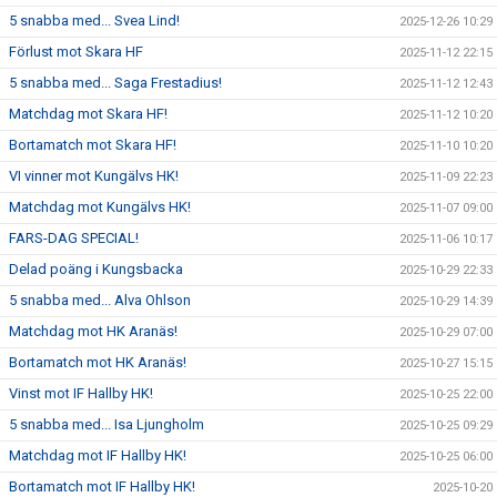
5 snabba med... Svea Lind!
2025-12-26 10:29
Förlust mot Skara HF
2025-11-12 22:15
5 snabba med... Saga Frestadius!
2025-11-12 12:43
Matchdag mot Skara HF!
2025-11-12 10:20
Bortamatch mot Skara HF!
2025-11-10 10:20
VI vinner mot Kungälvs HK!
2025-11-09 22:23
Matchdag mot Kungälvs HK!
2025-11-07 09:00
FARS-DAG SPECIAL!
2025-11-06 10:17
Delad poäng i Kungsbacka
2025-10-29 22:33
5 snabba med... Alva Ohlson
2025-10-29 14:39
Matchdag mot HK Aranäs!
2025-10-29 07:00
Bortamatch mot HK Aranäs!
2025-10-27 15:15
Vinst mot IF Hallby HK!
2025-10-25 22:00
5 snabba med... Isa Ljungholm
2025-10-25 09:29
Matchdag mot IF Hallby HK!
2025-10-25 06:00
Bortamatch mot IF Hallby HK!
2025-10-20