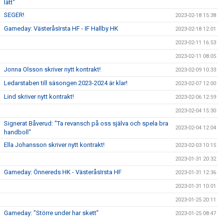
lätt"
SEGER!
2023-02-18 15:38
Gameday: VästeråsIrsta HF - IF Hallby HK
2023-02-18 12:01
2023-02-11 16:53
2023-02-11 08:05
Jonna Olsson skriver nytt kontrakt!
2023-02-09 10:33
Ledarstaben till säsongen 2023-2024 är klar!
2023-02-07 12:00
Lind skriver nytt kontrakt!
2023-02-06 12:59
2023-02-04 15:30
Signerat Båverud: "Ta revansch på oss själva och spela bra
2023-02-04 12:04
handboll"
Ella Johansson skriver nytt kontrakt!
2023-02-03 10:15
2023-01-31 20:32
Gameday: Önnereds HK - VästeråsIrsta HF
2023-01-31 12:36
2023-01-31 10:01
2023-01-25 20:11
Gameday: ”Större under har skett”
2023-01-25 08:47