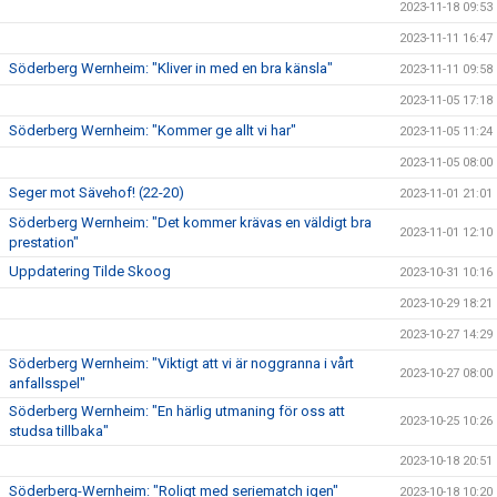
2023-11-18 09:53
2023-11-11 16:47
Söderberg Wernheim: "Kliver in med en bra känsla"
2023-11-11 09:58
2023-11-05 17:18
Söderberg Wernheim: "Kommer ge allt vi har"
2023-11-05 11:24
2023-11-05 08:00
Seger mot Sävehof! (22-20)
2023-11-01 21:01
Söderberg Wernheim: "Det kommer krävas en väldigt bra
2023-11-01 12:10
prestation"
Uppdatering Tilde Skoog
2023-10-31 10:16
2023-10-29 18:21
2023-10-27 14:29
Söderberg Wernheim: "Viktigt att vi är noggranna i vårt
2023-10-27 08:00
anfallsspel"
Söderberg Wernheim: "En härlig utmaning för oss att
2023-10-25 10:26
studsa tillbaka"
2023-10-18 20:51
Söderberg-Wernheim: "Roligt med seriematch igen"
2023-10-18 10:20