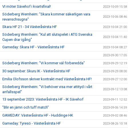
VI möter Sävehof i kvartsfinal!
2023-10-09 15:58
Söderberg Wernheim: "Skara kommer säkerligen vara
2023-10-06 08:46
revanschsugna"
Skara HF 21 - 34 VästeråsIrsta HF
2023-10-04 21:00
Söderberg Wernheim: "Kul att slutspelet i ATG Svenska
2023-10-04 11:40
Cupen drar igång"
Gameday: Skara HF - VästeråsIrsta HF
2023-10-04 08:27
2023-09-30 17:05
Söderberg Wernheim: "Vi kommer väl förberedda"
2023-09-29 12:19
30 september: Skuru IK - VästeråsIrsta HF
2023-09-29 08:00
Emilia Olofsson skriver kontrakt med VästeråsIrsta HF!
2023-09-27 12:00
Söderberg Wernheim: "Vi behöver visa mer attityd i vårt
2023-09-12 13:08
anfallsspel"
13 september 2023: VästeråsIrsta HF - IK Sävehof
2023-09-11 12:52
”Blir en jämn och tuff match”
2023-09-06 14:59
GAMEDAY: VästeråsIrsta HF - Huddinge HK
2023-09-02 08:46
Gameday: Tyresö - VästeråsIrsta HF
2023-08-26 10:18