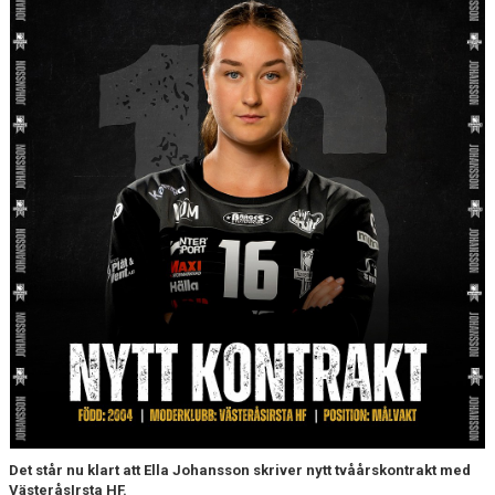
50/50
PARTNERS
#VISTÄLLERUPP
Det står nu klart att Ella Johansson skriver nytt tvåårskontrakt med
VästeråsIrsta HF.