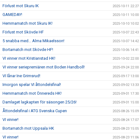
Förlust mot Skuru IK
2025-10-11 22:27
GAMEDAY!
2025-10-11 10:00
Hemmamatch mot Skuru IK!
2025-10-10 10:02
Förlust mot Skövde HF
2025-10-07 22:43
5 snabba med... Alma Mikaelsson!
2025-10-07 14:42
Bortamatch mot Skövde HF!
2025-10-06 14:41
VI vinner mot Kristianstad HK!
2025-10-02 22:00
VI vinner seriepremiären mot Boden Handboll!
2025-09-24 22:00
VI lånar Ine Grimsrud!
2025-09-17 13:00
Imorgon spelar VI åttondelsfinal!
2025-09-02 13:33
Hemmamatch mot Önnereds HK!
2025-09-01 17:30
Damlaget lagkapten för säsongen 25/26!
2025-09-01 15:00
Åttondelsfinal i ATG Svenska Cupen
2025-08-26 15:09
VI vinner!
2025-08-24 17:07
Bortamatch mot Uppsala HK
2025-08-23 15:05
VI vinner!
2025-08-23 11:06