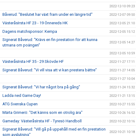
2022-12-10 09:23
Båverud: "Beslutet har växt fram under en längre tid"
2022-12-07 09:50
VästeråsIrsta HF 23 - 19 Önnereds HK
2022-12-05 21:10
Dagens matchsponsor: Kempa
2022-12-05 15:12
Signerat Båverud: "Krävs en fin prestation för att kunna
2022-12-05 14:27
utmana om poängen"
2022-12-05 10:59
VästeråsIrsta HF 35 - 29 Skövde HF
2022-11-27 17:11
Signerat Båverud: "Vi vill visa att vi kan prestera bättre"
2022-11-27 14:05
2022-11-27 10:04
Signerat Båverud: "Vi har något bra på gång"
2022-11-24 15:32
Ladda ned Game Day!
2022-11-21 13:15
ATG Svenska Cupen
2022-10-27 15:55
Märta Grimerö: "Det känns som en otrolig ära"
2022-10-26 16:52
Gameday: VästeråsIrsta HF - Tyresö Handboll
2022-10-22 10:16
Signerat Båverud: "Vill gå på uppehåll med en fin prestation
2022-10-21 10:18
som avslutning"