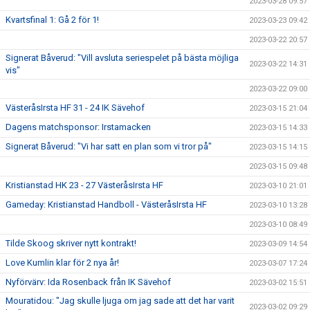
2023-03-28 09:57
Kvartsfinal 1: Gå 2 för 1!
2023-03-23 09:42
2023-03-22 20:57
Signerat Båverud: "Vill avsluta seriespelet på bästa möjliga
2023-03-22 14:31
vis"
2023-03-22 09:00
VästeråsIrsta HF 31 - 24 IK Sävehof
2023-03-15 21:04
Dagens matchsponsor: Irstamacken
2023-03-15 14:33
Signerat Båverud: "Vi har satt en plan som vi tror på"
2023-03-15 14:15
2023-03-15 09:48
Kristianstad HK 23 - 27 VästeråsIrsta HF
2023-03-10 21:01
Gameday: Kristianstad Handboll - VästeråsIrsta HF
2023-03-10 13:28
2023-03-10 08:49
Tilde Skoog skriver nytt kontrakt!
2023-03-09 14:54
Love Kumlin klar för 2 nya år!
2023-03-07 17:24
Nyförvärv: Ida Rosenback från IK Sävehof
2023-03-02 15:51
Mouratidou: "Jag skulle ljuga om jag sade att det har varit
2023-03-02 09:29