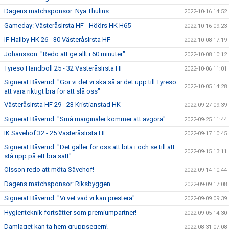
Dagens matchsponsor: Nya Thulins
2022-10-16 14:52
Gameday: VästeråsIrsta HF - Höörs HK H65
2022-10-16 09:23
IF Hallby HK 26 - 30 VästeråsIrsta HF
2022-10-08 17:19
Johansson: "Redo att ge allt i 60 minuter"
2022-10-08 10:12
Tyresö Handboll 25 - 32 VästeråsIrsta HF
2022-10-06 11:01
Signerat Båverud: "Gör vi det vi ska så är det upp till Tyresö
2022-10-05 14:28
att vara riktigt bra för att slå oss"
VästeråsIrsta HF 29 - 23 Kristianstad HK
2022-09-27 09:39
Signerat Båverud: "Små marginaler kommer att avgöra"
2022-09-25 11:44
IK Sävehof 32 - 25 VästeråsIrsta HF
2022-09-17 10:45
Signerat Båverud: "Det gäller för oss att bita i och se till att
2022-09-15 13:11
stå upp på ett bra sätt"
Olsson redo att möta Sävehof!
2022-09-14 10:44
Dagens matchsponsor: Riksbyggen
2022-09-09 17:08
Signerat Båverud: "Vi vet vad vi kan prestera"
2022-09-09 09:39
Hygienteknik fortsätter som premiumpartner!
2022-09-05 14:30
Damlaget kan ta hem gruppsegern!
2022-08-31 07:08