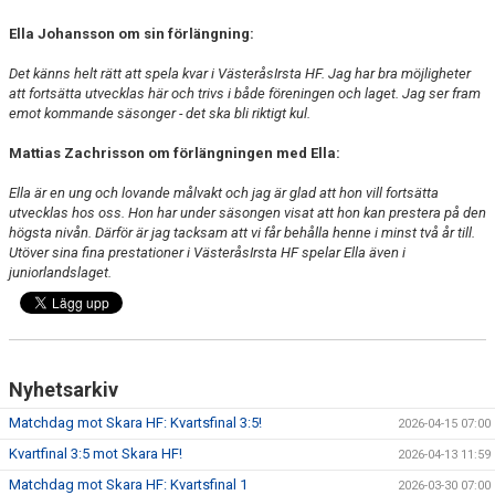
Ella Johansson om sin förlängning:
Det känns helt rätt att spela kvar i VästeråsIrsta HF. Jag har bra möjligheter
att fortsätta utvecklas här och trivs i både föreningen och laget. Jag ser fram
emot kommande säsonger - det ska bli riktigt kul.
Mattias Zachrisson om förlängningen med Ella:
Ella är en ung och lovande målvakt och jag är glad att hon vill fortsätta
utvecklas hos oss. Hon har under säsongen visat att hon kan prestera på den
högsta nivån. Därför är jag tacksam att vi får behålla henne i minst två år till.
Utöver sina fina prestationer i VästeråsIrsta HF spelar Ella även i
juniorlandslaget.
Nyhetsarkiv
Matchdag mot Skara HF: Kvartsfinal 3:5!
2026-04-15 07:00
Kvartfinal 3:5 mot Skara HF!
2026-04-13 11:59
Matchdag mot Skara HF: Kvartsfinal 1
2026-03-30 07:00