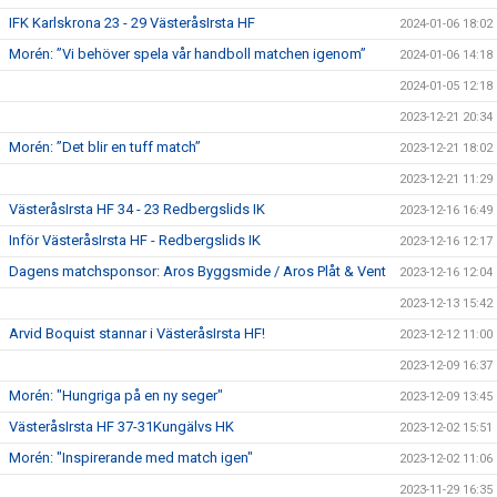
IFK Karlskrona 23 - 29 VästeråsIrsta HF
2024-01-06 18:02
Morén: ”Vi behöver spela vår handboll matchen igenom”
2024-01-06 14:18
2024-01-05 12:18
2023-12-21 20:34
Morén: ”Det blir en tuff match”
2023-12-21 18:02
2023-12-21 11:29
VästeråsIrsta HF 34 - 23 Redbergslids IK
2023-12-16 16:49
Inför VästeråsIrsta HF - Redbergslids IK
2023-12-16 12:17
Dagens matchsponsor: Aros Byggsmide / Aros Plåt & Vent
2023-12-16 12:04
2023-12-13 15:42
Arvid Boquist stannar i VästeråsIrsta HF!
2023-12-12 11:00
2023-12-09 16:37
Morén: "Hungriga på en ny seger"
2023-12-09 13:45
VästeråsIrsta HF 37-31Kungälvs HK
2023-12-02 15:51
Morén: "Inspirerande med match igen"
2023-12-02 11:06
2023-11-29 16:35