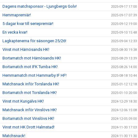
Dagens matchsponsor - Ljungbergs Golv!
2025-09-17 17:00
Hemmapremiär!
2025-09-17 07:39
5 dagar kvar till seriepremiär!
2025-09-12 19:00
En vecka kvar!
2025-09-10 15:48
Lagkaptenerna för säsongen 25/26!
2025-09-04 12:33
Vinst mot Härnösands HK!
2025-08-30 19:38
Bortamatch mot Härnösands HK!
2025-08-29 13:39
Bortamatch mot IFK Tumba HK!
2025-08-26 14:00
Hemmamatch mot Hammarby IF HF!
2025-08-18 10:44
Matchsnack inför Torslanda HK!
2025-01-12 12:18
Bortamatch mot Torslanda HK!
2025-01-10 20:00
Vinst mot Kungälvs HK!
2024-12-29 18:30
Matchsnack inför Vinslövs HK!
2024-12-06 15:08
Bortamatch mot Vinslövs HK!
2024-12-05 09:00
Vinst mot HK Drott Halmstad!
2024-11-30 17:03
Matchsnack!
2024-11-30 11:30