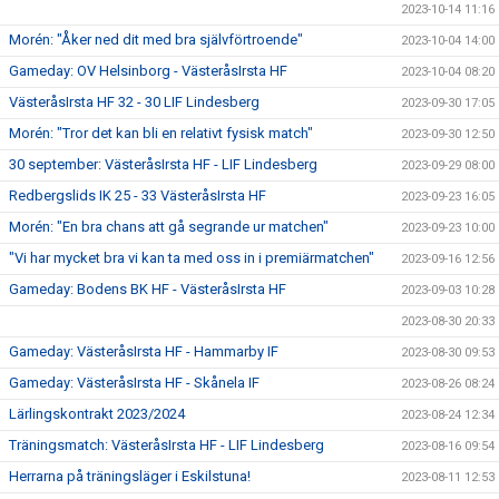
2023-10-14 11:16
Morén: "Åker ned dit med bra självförtroende"
2023-10-04 14:00
Gameday: OV Helsinborg - VästeråsIrsta HF
2023-10-04 08:20
VästeråsIrsta HF 32 - 30 LIF Lindesberg
2023-09-30 17:05
Morén: "Tror det kan bli en relativt fysisk match"
2023-09-30 12:50
30 september: VästeråsIrsta HF - LIF Lindesberg
2023-09-29 08:00
Redbergslids IK 25 - 33 VästeråsIrsta HF
2023-09-23 16:05
Morén: "En bra chans att gå segrande ur matchen"
2023-09-23 10:00
"Vi har mycket bra vi kan ta med oss in i premiärmatchen"
2023-09-16 12:56
Gameday: Bodens BK HF - VästeråsIrsta HF
2023-09-03 10:28
2023-08-30 20:33
Gameday: VästeråsIrsta HF - Hammarby IF
2023-08-30 09:53
Gameday: VästeråsIrsta HF - Skånela IF
2023-08-26 08:24
Lärlingskontrakt 2023/2024
2023-08-24 12:34
Träningsmatch: VästeråsIrsta HF - LIF Lindesberg
2023-08-16 09:54
Herrarna på träningsläger i Eskilstuna!
2023-08-11 12:53