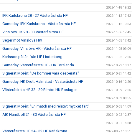
2022-11-18 19:22
IFK Karlskrona 28 - 27 VästeråsIrsta HF
2022-11-12 17:42
Gameday: IFK Karlskrona - VästeråsIrsta HF
2022-11-12 10:53
Vinslövs HK 28 - 33 VästeråsIrsta HF
2022-11-06 17:45
Seger mot Vinslövs HK!
2022-11-05 17:42
Gameday: Vinslövs HK - VästeråsIrsta HF
2022-11-05 09:09
Karlsson på lån från LIF Lindesberg
2022-11-02 12:25
Gameday: VästeråsIrsta HF - HK Torslanda
2022-10-22 10:17
Signerat Morén: "De kommer vara desperata"
2022-10-21 14:42
Gameday: HK Drott Halmstad - VästeråsIrsta HF
2022-10-16 12:20
VästeråsIrsta HF 32 - 29 Rimbo HK Roslagen
2022-10-09 17:25
2022-10-09 08:55
Signerat Morén: "En match med relativt mycket fart"
2022-10-05 14:09
AIK Handboll 21 - 30 VästeråsIrsta HF
2022-10-02 12:37
2022-10-01 15:58
VästeråsIrsta HF 24 - 32 HF Karlskrona
2022-09-27 10:51