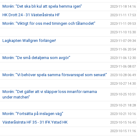
Morén: "Det ska bli kul att spela hemma igen"
2023-11-18 14:16
HK Drott 24 - 31 VästeråsIrsta HF
2023-11-11 17:53
Morén: “Viktigt för oss med timingen och tålamodet”
2023-11-11 09:53
2023-11-10 15:30
Lagkapten Wallgren förlänger!
2023-11-07 09:34
2023-11-06 20:54
Morén: "De små detaljerna som avgör"
2023-11-06 12:30
2023-11-06 08:07
Morén: ”Vi behöver spela samma försvarsspel som senast”
2023-10-28 06:49
2023-10-27 14:30
Morén: "Det gäller att vi släpper loss innanför ramarna
2023-10-25 10:51
under matchen"
2023-10-21 18:28
Morén: ”Fortsätta på inslagen väg”
2023-10-21 10:16
VästeråsIrsta HF 35 - 31 IFK Ystad HK
2023-10-15 16:45
2023-10-15 11:16