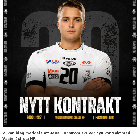
PARTNERS
KALENDER
KONTAKT
VI kan idag meddela att Jens Lindström skriver nytt kontrakt med
VästeråsIrsta HF.