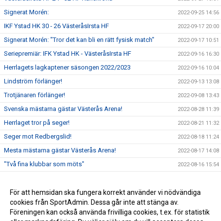
Signerat Morén:
2022-09-25 14:56
IKF Ystad HK 30 - 26 VästeråsIrsta HF
2022-09-17 20:00
Signerat Morén: "Tror det kan bli en rätt fysisk match"
2022-09-17 10:51
Seriepremiär: IFK Ystad HK - VästeråsIrsta HF
2022-09-16 16:30
Herrlagets lagkaptener säsongen 2022/2023
2022-09-16 10:04
Lindström förlänger!
2022-09-13 13:08
Trotjänaren förlänger!
2022-09-08 13:43
Svenska mästarna gästar Västerås Arena!
2022-08-28 11:39
Herrlaget tror på seger!
2022-08-21 11:32
Seger mot Redbergslid!
2022-08-18 11:24
Mesta mästarna gästar Västerås Arena!
2022-08-17 14:08
"Två fina klubbar som möts"
2022-08-16 15:54
VI möter Johan Hedman
2022-08-10 12:56
Hagsköld förlänger!
För att hemsidan ska fungera korrekt använder vi nödvändiga
2022-06-29 14:53
cookies från SportAdmin. Dessa går inte att stänga av.
Johan Jonsson ansluter från Anderstorp!
2022-06-28 14:52
Föreningen kan också använda frivilliga cookies, t.ex. för statistik