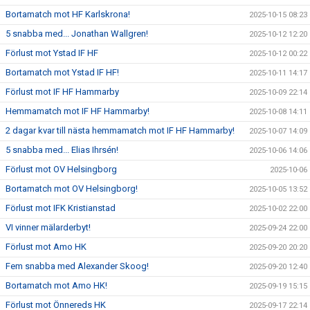
Bortamatch mot HF Karlskrona!
2025-10-15 08:23
5 snabba med... Jonathan Wallgren!
2025-10-12 12:20
Förlust mot Ystad IF HF
2025-10-12 00:22
Bortamatch mot Ystad IF HF!
2025-10-11 14:17
Förlust mot IF HF Hammarby
2025-10-09 22:14
Hemmamatch mot IF HF Hammarby!
2025-10-08 14:11
2 dagar kvar till nästa hemmamatch mot IF HF Hammarby!
2025-10-07 14:09
5 snabba med... Elias Ihrsén!
2025-10-06 14:06
Förlust mot OV Helsingborg
2025-10-06
Bortamatch mot OV Helsingborg!
2025-10-05 13:52
Förlust mot IFK Kristianstad
2025-10-02 22:00
VI vinner mälarderbyt!
2025-09-24 22:00
Förlust mot Amo HK
2025-09-20 20:20
Fem snabba med Alexander Skoog!
2025-09-20 12:40
Bortamatch mot Amo HK!
2025-09-19 15:15
Förlust mot Önnereds HK
2025-09-17 22:14