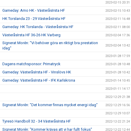
2023-02-15 20:31
Gameday: Amo HK - VästeråsIrsta HF
2023-02-15 10:43
HK Torslanda 23 - 29 VästeråsIrsta HF
2023-02-11 16:48
Gameday: HK Torslanda - VästeråsIrsta HF
2023-02-11 08:00
VästeråsIrsta HF 36-26 HK Varberg
2023-02-04 17:36
Signerat Morén: "Vi behöver göra en riktigt bra prestation
2023-02-04 13:42
idag"
2023-01-28 17:59
Dagens matchsponsor: Primatryck
2023-01-28 10:48
Gameday: VästeråsIrsta HF - Vinslövs HK
2023-01-28 10:42
Gameday: VästeråsIrsta HF - IFK Karlskrona
2023-01-14 10:45
2023-01-11 14:17
2022-12-29 21:38
Signerat Morén: "Det kommer finnas mycket energi idag"
2022-12-29 16:56
2022-12-29 10:07
Tyresö Handboll 32 - 34 VästeråsIrsta HF
2022-12-22 21:24
Signerat Morén: "Kommer krävas att vi har fullt fokus"
2022-12-22 12:44