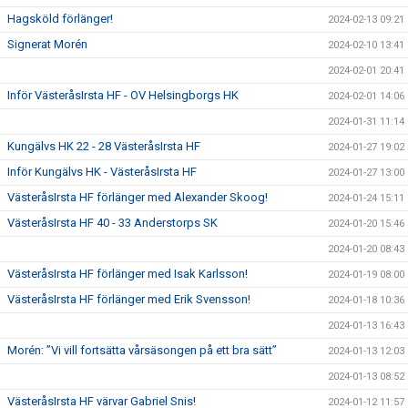
Hagsköld förlänger!
2024-02-13 09:21
Signerat Morén
2024-02-10 13:41
2024-02-01 20:41
Inför VästeråsIrsta HF - OV Helsingborgs HK
2024-02-01 14:06
2024-01-31 11:14
Kungälvs HK 22 - 28 VästeråsIrsta HF
2024-01-27 19:02
Inför Kungälvs HK - VästeråsIrsta HF
2024-01-27 13:00
VästeråsIrsta HF förlänger med Alexander Skoog!
2024-01-24 15:11
VästeråsIrsta HF 40 - 33 Anderstorps SK
2024-01-20 15:46
2024-01-20 08:43
VästeråsIrsta HF förlänger med Isak Karlsson!
2024-01-19 08:00
VästeråsIrsta HF förlänger med Erik Svensson!
2024-01-18 10:36
2024-01-13 16:43
Morén: ”Vi vill fortsätta vårsäsongen på ett bra sätt”
2024-01-13 12:03
2024-01-13 08:52
VästeråsIrsta HF värvar Gabriel Snis!
2024-01-12 11:57