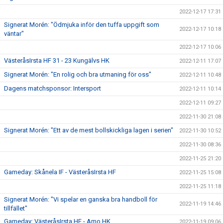
2022-12-17 17:31
Signerat Morén: "Ödmjuka inför den tuffa uppgift som
2022-12-17 10:18
väntar"
2022-12-17 10:06
VästeråsIrsta HF 31 - 23 Kungälvs HK
2022-12-11 17:07
Signerat Morén: "En rolig och bra utmaning för oss"
2022-12-11 10:48
Dagens matchsponsor: Intersport
2022-12-11 10:14
2022-12-11 09:27
2022-11-30 21:08
Signerat Morén: "Ett av de mest bollskickliga lagen i serien"
2022-11-30 10:52
2022-11-30 08:36
2022-11-25 21:20
Gameday: Skånela IF - VästeråsIrsta HF
2022-11-25 15:08
2022-11-25 11:18
Signerat Morén: "Vi spelar en ganska bra handboll för
2022-11-19 14:46
tillfället"
Gameday: VästeråsIrsta HF - Amo HK
2022-11-19 09:06