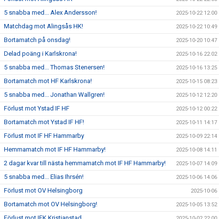
5 snabba med... Alex Andersson!
2025-10-22 12:00
Matchdag mot Alingsås HK!
2025-10-22 10:49
Bortamatch på onsdag!
2025-10-20 10:47
Delad poäng i Karlskrona!
2025-10-16 22:02
5 snabba med... Thomas Stenersen!
2025-10-16 13:25
Bortamatch mot HF Karlskrona!
2025-10-15 08:23
5 snabba med... Jonathan Wallgren!
2025-10-12 12:20
Förlust mot Ystad IF HF
2025-10-12 00:22
Bortamatch mot Ystad IF HF!
2025-10-11 14:17
Förlust mot IF HF Hammarby
2025-10-09 22:14
Hemmamatch mot IF HF Hammarby!
2025-10-08 14:11
2 dagar kvar till nästa hemmamatch mot IF HF Hammarby!
2025-10-07 14:09
5 snabba med... Elias Ihrsén!
2025-10-06 14:06
Förlust mot OV Helsingborg
2025-10-06
Bortamatch mot OV Helsingborg!
2025-10-05 13:52
Förlust mot IFK Kristianstad
2025-10-02 22:00