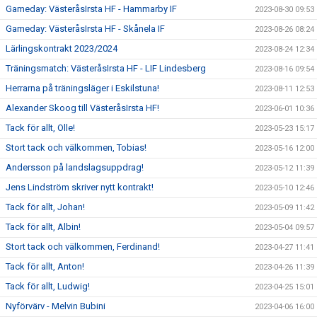
Gameday: VästeråsIrsta HF - Hammarby IF
2023-08-30 09:53
Gameday: VästeråsIrsta HF - Skånela IF
2023-08-26 08:24
Lärlingskontrakt 2023/2024
2023-08-24 12:34
Träningsmatch: VästeråsIrsta HF - LIF Lindesberg
2023-08-16 09:54
Herrarna på träningsläger i Eskilstuna!
2023-08-11 12:53
Alexander Skoog till VästeråsIrsta HF!
2023-06-01 10:36
Tack för allt, Olle!
2023-05-23 15:17
Stort tack och välkommen, Tobias!
2023-05-16 12:00
Andersson på landslagsuppdrag!
2023-05-12 11:39
Jens Lindström skriver nytt kontrakt!
2023-05-10 12:46
Tack för allt, Johan!
2023-05-09 11:42
Tack för allt, Albin!
2023-05-04 09:57
Stort tack och välkommen, Ferdinand!
2023-04-27 11:41
Tack för allt, Anton!
2023-04-26 11:39
Tack för allt, Ludwig!
2023-04-25 15:01
Nyförvärv - Melvin Bubini
2023-04-06 16:00