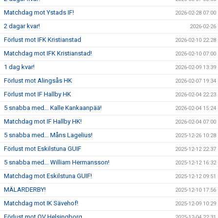
Matchdag mot Ystads IF!
2026-02-28 07:00
2 dagar kvar!
2026-02-26
Förlust mot IFK Kristianstad
2026-02-10 22:28
Matchdag mot IFK Kristianstad!
2026-02-10 07:00
1 dag kvar!
2026-02-09 13:39
Förlust mot Alingsås HK
2026-02-07 19:34
Förlust mot IF Hallby HK
2026-02-04 22:23
5 snabba med... Kalle Kankaanpää!
2026-02-04 15:24
Matchdag mot IF Hallby HK!
2026-02-04 07:00
5 snabba med... Måns Lagelius!
2025-12-26 10:28
Förlust mot Eskilstuna GUIF
2025-12-12 22:37
5 snabba med... William Hermansson!
2025-12-12 16:32
Matchdag mot Eskilstuna GUIF!
2025-12-12 09:51
MÄLARDERBY!
2025-12-10 17:56
Matchdag mot IK Sävehof!
2025-12-09 10:29
Förlust mot OV Helsingborg
2025-12-04 22:31