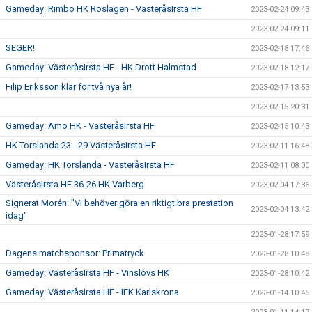
Gameday: Rimbo HK Roslagen - VästeråsIrsta HF
2023-02-24 09:43
2023-02-24 09:11
SEGER!
2023-02-18 17:46
Gameday: VästeråsIrsta HF - HK Drott Halmstad
2023-02-18 12:17
Filip Eriksson klar för två nya år!
2023-02-17 13:53
2023-02-15 20:31
Gameday: Amo HK - VästeråsIrsta HF
2023-02-15 10:43
HK Torslanda 23 - 29 VästeråsIrsta HF
2023-02-11 16:48
Gameday: HK Torslanda - VästeråsIrsta HF
2023-02-11 08:00
VästeråsIrsta HF 36-26 HK Varberg
2023-02-04 17:36
Signerat Morén: "Vi behöver göra en riktigt bra prestation
2023-02-04 13:42
idag"
2023-01-28 17:59
Dagens matchsponsor: Primatryck
2023-01-28 10:48
Gameday: VästeråsIrsta HF - Vinslövs HK
2023-01-28 10:42
Gameday: VästeråsIrsta HF - IFK Karlskrona
2023-01-14 10:45