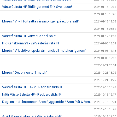
VästeråsIrsta HF förlänger med Erik Svensson!
2024-01-18 10:36
2024-01-13 16:43
Morén: ”Vi vill fortsätta vårsäsongen på ett bra sätt”
2024-01-13 12:03
2024-01-13 08:52
VästeråsIrsta HF värvar Gabriel Snis!
2024-01-12 11:57
IFK Karlskrona 23 - 29 VästeråsIrsta HF
2024-01-06 18:02
Morén: ”Vi behöver spela vår handboll matchen igenom”
2024-01-06 14:18
2024-01-05 12:18
2023-12-21 20:34
Morén: ”Det blir en tuff match”
2023-12-21 18:02
2023-12-21 11:29
VästeråsIrsta HF 34 - 23 Redbergslids IK
2023-12-16 16:49
Inför VästeråsIrsta HF - Redbergslids IK
2023-12-16 12:17
Dagens matchsponsor: Aros Byggsmide / Aros Plåt & Vent
2023-12-16 12:04
2023-12-13 15:42
Arvid Boquist stannar i VästeråsIrsta HF!
2023-12-12 11:00