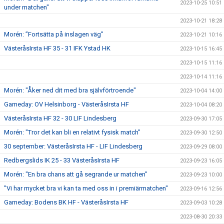
2023-10-25 10:51
under matchen"
2023-10-21 18:28
Morén: ”Fortsätta på inslagen väg”
2023-10-21 10:16
VästeråsIrsta HF 35 - 31 IFK Ystad HK
2023-10-15 16:45
2023-10-15 11:16
2023-10-14 11:16
Morén: "Åker ned dit med bra självförtroende"
2023-10-04 14:00
Gameday: OV Helsinborg - VästeråsIrsta HF
2023-10-04 08:20
VästeråsIrsta HF 32 - 30 LIF Lindesberg
2023-09-30 17:05
Morén: "Tror det kan bli en relativt fysisk match"
2023-09-30 12:50
30 september: VästeråsIrsta HF - LIF Lindesberg
2023-09-29 08:00
Redbergslids IK 25 - 33 VästeråsIrsta HF
2023-09-23 16:05
Morén: "En bra chans att gå segrande ur matchen"
2023-09-23 10:00
"Vi har mycket bra vi kan ta med oss in i premiärmatchen"
2023-09-16 12:56
Gameday: Bodens BK HF - VästeråsIrsta HF
2023-09-03 10:28
2023-08-30 20:33