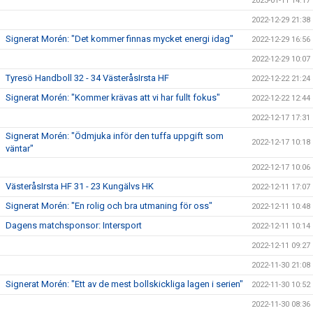
2023-01-11 14:17
2022-12-29 21:38
Signerat Morén: "Det kommer finnas mycket energi idag"
2022-12-29 16:56
2022-12-29 10:07
Tyresö Handboll 32 - 34 VästeråsIrsta HF
2022-12-22 21:24
Signerat Morén: "Kommer krävas att vi har fullt fokus"
2022-12-22 12:44
2022-12-17 17:31
Signerat Morén: "Ödmjuka inför den tuffa uppgift som
2022-12-17 10:18
väntar"
2022-12-17 10:06
VästeråsIrsta HF 31 - 23 Kungälvs HK
2022-12-11 17:07
Signerat Morén: "En rolig och bra utmaning för oss"
2022-12-11 10:48
Dagens matchsponsor: Intersport
2022-12-11 10:14
2022-12-11 09:27
2022-11-30 21:08
Signerat Morén: "Ett av de mest bollskickliga lagen i serien"
2022-11-30 10:52
2022-11-30 08:36