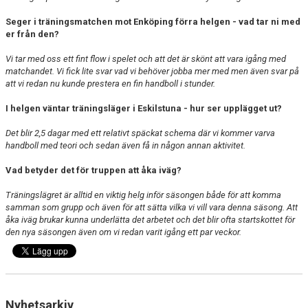
Seger i träningsmatchen mot Enköping förra helgen - vad tar ni med
er från den?
Vi tar med oss ett fint flow i spelet och att det är skönt att vara igång med
matchandet. Vi fick lite svar vad vi behöver jobba mer med men även svar på
att vi redan nu kunde prestera en fin handboll i stunder.
I helgen väntar träningsläger i Eskilstuna - hur ser upplägget ut?
Det blir 2,5 dagar med ett relativt späckat schema där vi kommer varva
handboll med teori och sedan även få in någon annan aktivitet.
Vad betyder det för truppen att åka iväg?
Träningslägret är alltid en viktig helg inför säsongen både för att komma
samman som grupp och även för att sätta vilka vi vill vara denna säsong. Att
åka iväg brukar kunna underlätta det arbetet och det blir ofta startskottet för
den nya säsongen även om vi redan varit igång ett par veckor.
Nyhetsarkiv