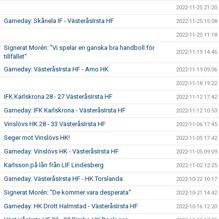
2022-11-25 21:20
Gameday: Skånela IF - VästeråsIrsta HF
2022-11-25 15:08
2022-11-25 11:18
Signerat Morén: "Vi spelar en ganska bra handboll för
2022-11-19 14:46
tillfället"
Gameday: VästeråsIrsta HF - Amo HK
2022-11-19 09:06
2022-11-18 19:22
IFK Karlskrona 28 - 27 VästeråsIrsta HF
2022-11-12 17:42
Gameday: IFK Karlskrona - VästeråsIrsta HF
2022-11-12 10:53
Vinslövs HK 28 - 33 VästeråsIrsta HF
2022-11-06 17:45
Seger mot Vinslövs HK!
2022-11-05 17:42
Gameday: Vinslövs HK - VästeråsIrsta HF
2022-11-05 09:09
Karlsson på lån från LIF Lindesberg
2022-11-02 12:25
Gameday: VästeråsIrsta HF - HK Torslanda
2022-10-22 10:17
Signerat Morén: "De kommer vara desperata"
2022-10-21 14:42
Gameday: HK Drott Halmstad - VästeråsIrsta HF
2022-10-16 12:20