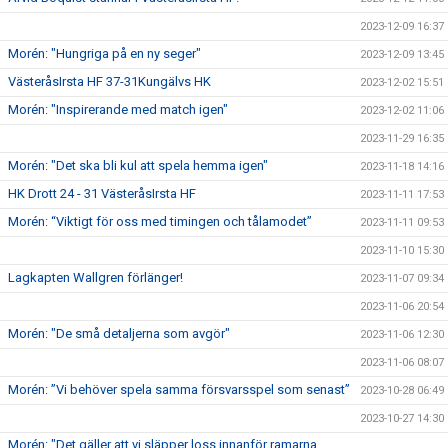
2023-12-09 16:37
Morén: "Hungriga på en ny seger"
2023-12-09 13:45
VästeråsIrsta HF 37-31Kungälvs HK
2023-12-02 15:51
Morén: "Inspirerande med match igen"
2023-12-02 11:06
2023-11-29 16:35
Morén: "Det ska bli kul att spela hemma igen"
2023-11-18 14:16
HK Drott 24 - 31 VästeråsIrsta HF
2023-11-11 17:53
Morén: “Viktigt för oss med timingen och tålamodet”
2023-11-11 09:53
2023-11-10 15:30
Lagkapten Wallgren förlänger!
2023-11-07 09:34
2023-11-06 20:54
Morén: "De små detaljerna som avgör"
2023-11-06 12:30
2023-11-06 08:07
Morén: ”Vi behöver spela samma försvarsspel som senast”
2023-10-28 06:49
2023-10-27 14:30
Morén: "Det gäller att vi släpper loss innanför ramarna