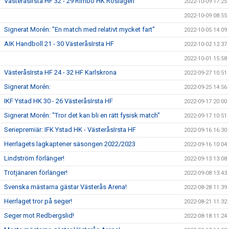
VästeråsIrsta HF 32 - 29 Rimbo HK Roslagen
2022-10-09 17:25
2022-10-09 08:55
Signerat Morén: "En match med relativt mycket fart"
2022-10-05 14:09
AIK Handboll 21 - 30 VästeråsIrsta HF
2022-10-02 12:37
2022-10-01 15:58
VästeråsIrsta HF 24 - 32 HF Karlskrona
2022-09-27 10:51
Signerat Morén:
2022-09-25 14:56
IKF Ystad HK 30 - 26 VästeråsIrsta HF
2022-09-17 20:00
Signerat Morén: "Tror det kan bli en rätt fysisk match"
2022-09-17 10:51
Seriepremiär: IFK Ystad HK - VästeråsIrsta HF
2022-09-16 16:30
Herrlagets lagkaptener säsongen 2022/2023
2022-09-16 10:04
Lindström förlänger!
2022-09-13 13:08
Trotjänaren förlänger!
2022-09-08 13:43
Svenska mästarna gästar Västerås Arena!
2022-08-28 11:39
Herrlaget tror på seger!
2022-08-21 11:32
Seger mot Redbergslid!
2022-08-18 11:24