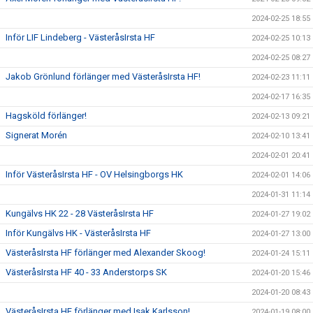
2024-02-25 18:55
Inför LIF Lindeberg - VästeråsIrsta HF
2024-02-25 10:13
2024-02-25 08:27
Jakob Grönlund förlänger med VästeråsIrsta HF!
2024-02-23 11:11
2024-02-17 16:35
Hagsköld förlänger!
2024-02-13 09:21
Signerat Morén
2024-02-10 13:41
2024-02-01 20:41
Inför VästeråsIrsta HF - OV Helsingborgs HK
2024-02-01 14:06
2024-01-31 11:14
Kungälvs HK 22 - 28 VästeråsIrsta HF
2024-01-27 19:02
Inför Kungälvs HK - VästeråsIrsta HF
2024-01-27 13:00
VästeråsIrsta HF förlänger med Alexander Skoog!
2024-01-24 15:11
VästeråsIrsta HF 40 - 33 Anderstorps SK
2024-01-20 15:46
2024-01-20 08:43
VästeråsIrsta HF förlänger med Isak Karlsson!
2024-01-19 08:00