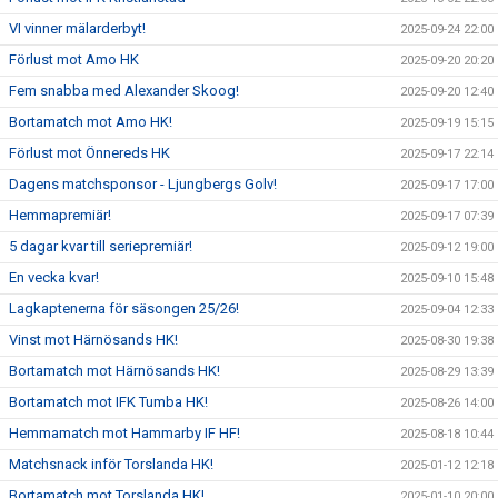
VI vinner mälarderbyt!
2025-09-24 22:00
Förlust mot Amo HK
2025-09-20 20:20
Fem snabba med Alexander Skoog!
2025-09-20 12:40
Bortamatch mot Amo HK!
2025-09-19 15:15
Förlust mot Önnereds HK
2025-09-17 22:14
Dagens matchsponsor - Ljungbergs Golv!
2025-09-17 17:00
Hemmapremiär!
2025-09-17 07:39
5 dagar kvar till seriepremiär!
2025-09-12 19:00
En vecka kvar!
2025-09-10 15:48
Lagkaptenerna för säsongen 25/26!
2025-09-04 12:33
Vinst mot Härnösands HK!
2025-08-30 19:38
Bortamatch mot Härnösands HK!
2025-08-29 13:39
Bortamatch mot IFK Tumba HK!
2025-08-26 14:00
Hemmamatch mot Hammarby IF HF!
2025-08-18 10:44
Matchsnack inför Torslanda HK!
2025-01-12 12:18
Bortamatch mot Torslanda HK!
2025-01-10 20:00