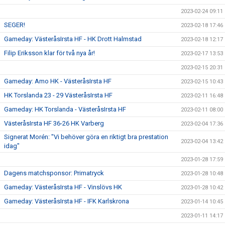
2023-02-24 09:11
SEGER!
2023-02-18 17:46
Gameday: VästeråsIrsta HF - HK Drott Halmstad
2023-02-18 12:17
Filip Eriksson klar för två nya år!
2023-02-17 13:53
2023-02-15 20:31
Gameday: Amo HK - VästeråsIrsta HF
2023-02-15 10:43
HK Torslanda 23 - 29 VästeråsIrsta HF
2023-02-11 16:48
Gameday: HK Torslanda - VästeråsIrsta HF
2023-02-11 08:00
VästeråsIrsta HF 36-26 HK Varberg
2023-02-04 17:36
Signerat Morén: "Vi behöver göra en riktigt bra prestation
2023-02-04 13:42
idag"
2023-01-28 17:59
Dagens matchsponsor: Primatryck
2023-01-28 10:48
Gameday: VästeråsIrsta HF - Vinslövs HK
2023-01-28 10:42
Gameday: VästeråsIrsta HF - IFK Karlskrona
2023-01-14 10:45
2023-01-11 14:17