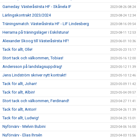
Gameday: VästeråsIrsta HF - Skånela IF
2023-08-26 08:24
Lärlingskontrakt 2023/2024
2023-08-24 12:34
Träningsmatch: VästeråsIrsta HF - LIF Lindesberg
2023-08-16 09:54
Herrarna på träningsläger i Eskilstuna!
2023-08-11 12:53
Alexander Skoog till VästeråsIrsta HF!
2023-06-01 10:36
Tack för allt, Olle!
2023-05-23 15:17
Stort tack och välkommen, Tobias!
2023-05-16 12:00
Andersson på landslagsuppdrag!
2023-05-12 11:39
Jens Lindström skriver nytt kontrakt!
2023-05-10 12:46
Tack för allt, Johan!
2023-05-09 11:42
Tack för allt, Albin!
2023-05-04 09:57
Stort tack och välkommen, Ferdinand!
2023-04-27 11:41
Tack för allt, Anton!
2023-04-26 11:39
Tack för allt, Ludwig!
2023-04-25 15:01
Nyförvärv - Melvin Bubini
2023-04-06 16:00
Nyförvärv - Elias Ihrsén
2023-04-03 15:56