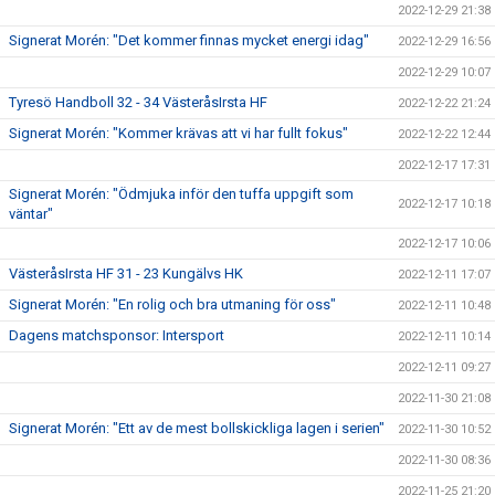
2022-12-29 21:38
Signerat Morén: "Det kommer finnas mycket energi idag"
2022-12-29 16:56
2022-12-29 10:07
Tyresö Handboll 32 - 34 VästeråsIrsta HF
2022-12-22 21:24
Signerat Morén: "Kommer krävas att vi har fullt fokus"
2022-12-22 12:44
2022-12-17 17:31
Signerat Morén: "Ödmjuka inför den tuffa uppgift som
2022-12-17 10:18
väntar"
2022-12-17 10:06
VästeråsIrsta HF 31 - 23 Kungälvs HK
2022-12-11 17:07
Signerat Morén: "En rolig och bra utmaning för oss"
2022-12-11 10:48
Dagens matchsponsor: Intersport
2022-12-11 10:14
2022-12-11 09:27
2022-11-30 21:08
Signerat Morén: "Ett av de mest bollskickliga lagen i serien"
2022-11-30 10:52
2022-11-30 08:36
2022-11-25 21:20