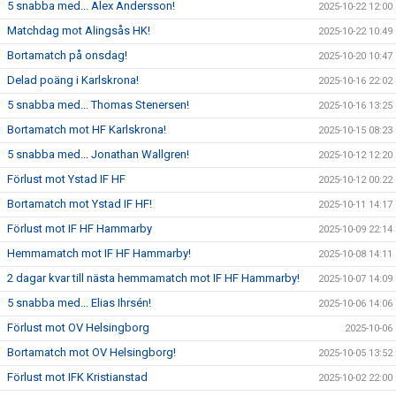
5 snabba med... Alex Andersson!
2025-10-22 12:00
Matchdag mot Alingsås HK!
2025-10-22 10:49
Bortamatch på onsdag!
2025-10-20 10:47
Delad poäng i Karlskrona!
2025-10-16 22:02
5 snabba med... Thomas Stenersen!
2025-10-16 13:25
Bortamatch mot HF Karlskrona!
2025-10-15 08:23
5 snabba med... Jonathan Wallgren!
2025-10-12 12:20
Förlust mot Ystad IF HF
2025-10-12 00:22
Bortamatch mot Ystad IF HF!
2025-10-11 14:17
Förlust mot IF HF Hammarby
2025-10-09 22:14
Hemmamatch mot IF HF Hammarby!
2025-10-08 14:11
2 dagar kvar till nästa hemmamatch mot IF HF Hammarby!
2025-10-07 14:09
5 snabba med... Elias Ihrsén!
2025-10-06 14:06
Förlust mot OV Helsingborg
2025-10-06
Bortamatch mot OV Helsingborg!
2025-10-05 13:52
Förlust mot IFK Kristianstad
2025-10-02 22:00