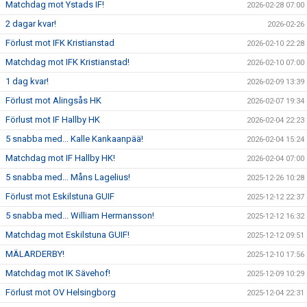
Matchdag mot Ystads IF!
2026-02-28 07:00
2 dagar kvar!
2026-02-26
Förlust mot IFK Kristianstad
2026-02-10 22:28
Matchdag mot IFK Kristianstad!
2026-02-10 07:00
1 dag kvar!
2026-02-09 13:39
Förlust mot Alingsås HK
2026-02-07 19:34
Förlust mot IF Hallby HK
2026-02-04 22:23
5 snabba med... Kalle Kankaanpää!
2026-02-04 15:24
Matchdag mot IF Hallby HK!
2026-02-04 07:00
5 snabba med... Måns Lagelius!
2025-12-26 10:28
Förlust mot Eskilstuna GUIF
2025-12-12 22:37
5 snabba med... William Hermansson!
2025-12-12 16:32
Matchdag mot Eskilstuna GUIF!
2025-12-12 09:51
MÄLARDERBY!
2025-12-10 17:56
Matchdag mot IK Sävehof!
2025-12-09 10:29
Förlust mot OV Helsingborg
2025-12-04 22:31