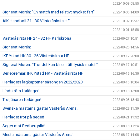
2022-10-09 08:55
Signerat Morén: "En match med relativt mycket fart"
2022-10-05 14:09
AIK Handboll 21 - 30 VästeråsIrsta HF
2022-10-02 12:37
2022-10-01 15:58
VästeråsIrsta HF 24 - 32 HF Karlskrona
2022-09-27 10:51
Signerat Morén:
2022-09-25 14:56
IKF Ystad HK 30 - 26 VästeråsIrsta HF
2022-09-17 20:00
Signerat Morén: "Tror det kan bli en rätt fysisk match"
2022-09-17 10:51
Seriepremiär: IFK Ystad HK - VästeråsIrsta HF
2022-09-16 16:30
Herrlagets lagkaptener säsongen 2022/2023
2022-09-16 10:04
Lindström förlänger!
2022-09-13 13:08
Trotjänaren förlänger!
2022-09-08 13:43
Svenska mästarna gästar Västerås Arena!
2022-08-28 11:39
Herrlaget tror på seger!
2022-08-21 11:32
Seger mot Redbergslid!
2022-08-18 11:24
Mesta mästarna gästar Västerås Arena!
2022-08-17 14:08