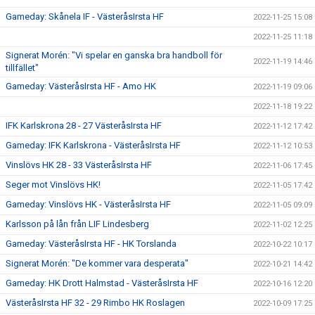
Gameday: Skånela IF - VästeråsIrsta HF
2022-11-25 15:08
2022-11-25 11:18
Signerat Morén: "Vi spelar en ganska bra handboll för
2022-11-19 14:46
tillfället"
Gameday: VästeråsIrsta HF - Amo HK
2022-11-19 09:06
2022-11-18 19:22
IFK Karlskrona 28 - 27 VästeråsIrsta HF
2022-11-12 17:42
Gameday: IFK Karlskrona - VästeråsIrsta HF
2022-11-12 10:53
Vinslövs HK 28 - 33 VästeråsIrsta HF
2022-11-06 17:45
Seger mot Vinslövs HK!
2022-11-05 17:42
Gameday: Vinslövs HK - VästeråsIrsta HF
2022-11-05 09:09
Karlsson på lån från LIF Lindesberg
2022-11-02 12:25
Gameday: VästeråsIrsta HF - HK Torslanda
2022-10-22 10:17
Signerat Morén: "De kommer vara desperata"
2022-10-21 14:42
Gameday: HK Drott Halmstad - VästeråsIrsta HF
2022-10-16 12:20
VästeråsIrsta HF 32 - 29 Rimbo HK Roslagen
2022-10-09 17:25