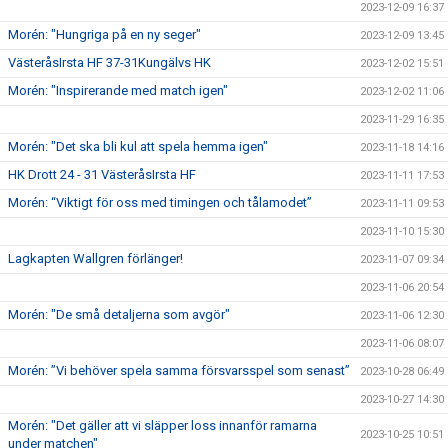
2023-12-09 16:37
Morén: "Hungriga på en ny seger"
2023-12-09 13:45
VästeråsIrsta HF 37-31Kungälvs HK
2023-12-02 15:51
Morén: "Inspirerande med match igen"
2023-12-02 11:06
2023-11-29 16:35
Morén: "Det ska bli kul att spela hemma igen"
2023-11-18 14:16
HK Drott 24 - 31 VästeråsIrsta HF
2023-11-11 17:53
Morén: “Viktigt för oss med timingen och tålamodet”
2023-11-11 09:53
2023-11-10 15:30
Lagkapten Wallgren förlänger!
2023-11-07 09:34
2023-11-06 20:54
Morén: "De små detaljerna som avgör"
2023-11-06 12:30
2023-11-06 08:07
Morén: ”Vi behöver spela samma försvarsspel som senast”
2023-10-28 06:49
2023-10-27 14:30
Morén: "Det gäller att vi släpper loss innanför ramarna
2023-10-25 10:51
under matchen"