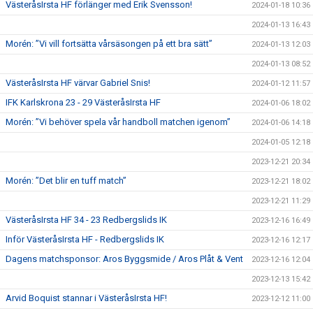
VästeråsIrsta HF förlänger med Erik Svensson!
2024-01-18 10:36
2024-01-13 16:43
Morén: ”Vi vill fortsätta vårsäsongen på ett bra sätt”
2024-01-13 12:03
2024-01-13 08:52
VästeråsIrsta HF värvar Gabriel Snis!
2024-01-12 11:57
IFK Karlskrona 23 - 29 VästeråsIrsta HF
2024-01-06 18:02
Morén: ”Vi behöver spela vår handboll matchen igenom”
2024-01-06 14:18
2024-01-05 12:18
2023-12-21 20:34
Morén: ”Det blir en tuff match”
2023-12-21 18:02
2023-12-21 11:29
VästeråsIrsta HF 34 - 23 Redbergslids IK
2023-12-16 16:49
Inför VästeråsIrsta HF - Redbergslids IK
2023-12-16 12:17
Dagens matchsponsor: Aros Byggsmide / Aros Plåt & Vent
2023-12-16 12:04
2023-12-13 15:42
Arvid Boquist stannar i VästeråsIrsta HF!
2023-12-12 11:00