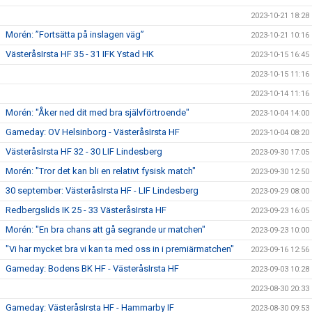
2023-10-21 18:28
Morén: ”Fortsätta på inslagen väg”
2023-10-21 10:16
VästeråsIrsta HF 35 - 31 IFK Ystad HK
2023-10-15 16:45
2023-10-15 11:16
2023-10-14 11:16
Morén: "Åker ned dit med bra självförtroende"
2023-10-04 14:00
Gameday: OV Helsinborg - VästeråsIrsta HF
2023-10-04 08:20
VästeråsIrsta HF 32 - 30 LIF Lindesberg
2023-09-30 17:05
Morén: "Tror det kan bli en relativt fysisk match"
2023-09-30 12:50
30 september: VästeråsIrsta HF - LIF Lindesberg
2023-09-29 08:00
Redbergslids IK 25 - 33 VästeråsIrsta HF
2023-09-23 16:05
Morén: "En bra chans att gå segrande ur matchen"
2023-09-23 10:00
"Vi har mycket bra vi kan ta med oss in i premiärmatchen"
2023-09-16 12:56
Gameday: Bodens BK HF - VästeråsIrsta HF
2023-09-03 10:28
2023-08-30 20:33
Gameday: VästeråsIrsta HF - Hammarby IF
2023-08-30 09:53