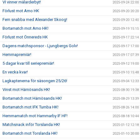
VI vinner mälarderbyt!
2025-09-24 22:00
Förlust mot Amo HK
2025-09-20 20:20
Fem snabba med Alexander Skoog!
2025-09-20 12:40
Bortamatch mot Amo HK!
2025-09-19 15:15
Förlust mot Önnereds HK
2025-09-17 22:14
Dagens matchsponsor - Ljungbergs Golv!
2025-09-17 17:00
Hemmapremiär!
2025-09-17 07:39
5 dagar kvar till seriepremiär!
2025-09-12 19:00
En vecka kvar!
2025-09-10 15:48
Lagkaptenerna för säsongen 25/26!
2025-09-04 12:33
Vinst mot Härnösands HK!
2025-08-30 19:38
Bortamatch mot Härnösands HK!
2025-08-29 13:39
Bortamatch mot IFK Tumba HK!
2025-08-26 14:00
Hemmamatch mot Hammarby IF HF!
2025-08-18 10:44
Matchsnack inför Torslanda HK!
2025-01-12 12:18
Bortamatch mot Torslanda HK!
2025-01-10 20:00