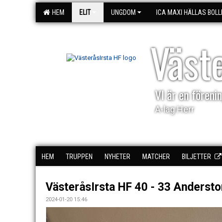
HEM
ELIT
UNGDOM
ICA MAXI HÄLLAS BOLL
Väst
VI är en förenin
A-lag Herr
HEM
TRUPPEN
NYHETER
MATCHER
BILJETTER
VästeråsIrsta HF 40 - 33 Anderst
2024-01-20 15:46