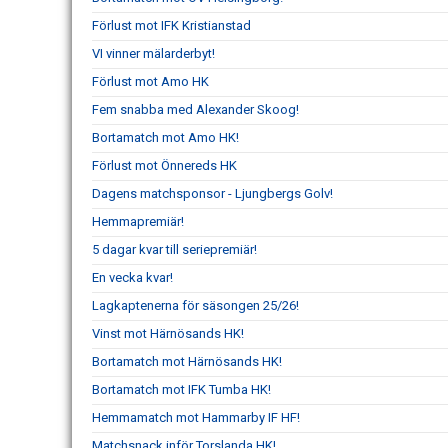
Förlust mot IFK Kristianstad
VI vinner mälarderbyt!
Förlust mot Amo HK
Fem snabba med Alexander Skoog!
Bortamatch mot Amo HK!
Förlust mot Önnereds HK
Dagens matchsponsor - Ljungbergs Golv!
Hemmapremiär!
5 dagar kvar till seriepremiär!
En vecka kvar!
Lagkaptenerna för säsongen 25/26!
Vinst mot Härnösands HK!
Bortamatch mot Härnösands HK!
Bortamatch mot IFK Tumba HK!
Hemmamatch mot Hammarby IF HF!
Matchsnack inför Torslanda HK!