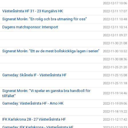
2022-12-17 10:06
VästeråsIrsta HF 31 - 23 Kungälvs HK
2022-12-11 17:07
Signerat Morén: "En rolig och bra utmaning för oss"
2022-12-11 10:48
Dagens matchsponsor: Intersport
2022-12-11 10:14
2022-12-11 09:27
2022-11-30 21:08
Signerat Morén: "Ett av de mest bollskickliga lagen i serien"
2022-11-30 10:52
2022-11-30 08:36
2022-11-25 21:20
Gameday: Skånela IF - VästeråsIrsta HF
2022-11-25 15:08
2022-11-25 11:18
Signerat Morén: "Vi spelar en ganska bra handboll för
2022-11-19 14:46
tillfället"
Gameday: VästeråsIrsta HF - Amo HK
2022-11-19 09:06
2022-11-18 19:22
IFK Karlskrona 28 - 27 VästeråsIrsta HF
2022-11-12 17:42
Gameday: IFK Karlskrona - VästeråsIrsta HF
2022-11-12 10:53