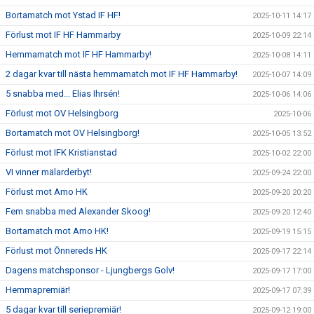
Bortamatch mot Ystad IF HF!
2025-10-11 14:17
Förlust mot IF HF Hammarby
2025-10-09 22:14
Hemmamatch mot IF HF Hammarby!
2025-10-08 14:11
2 dagar kvar till nästa hemmamatch mot IF HF Hammarby!
2025-10-07 14:09
5 snabba med... Elias Ihrsén!
2025-10-06 14:06
Förlust mot OV Helsingborg
2025-10-06
Bortamatch mot OV Helsingborg!
2025-10-05 13:52
Förlust mot IFK Kristianstad
2025-10-02 22:00
VI vinner mälarderbyt!
2025-09-24 22:00
Förlust mot Amo HK
2025-09-20 20:20
Fem snabba med Alexander Skoog!
2025-09-20 12:40
Bortamatch mot Amo HK!
2025-09-19 15:15
Förlust mot Önnereds HK
2025-09-17 22:14
Dagens matchsponsor - Ljungbergs Golv!
2025-09-17 17:00
Hemmapremiär!
2025-09-17 07:39
5 dagar kvar till seriepremiär!
2025-09-12 19:00