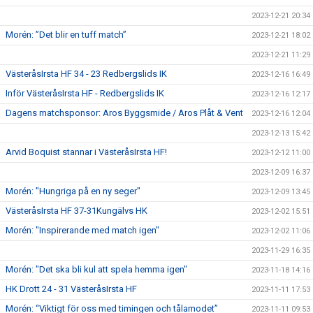
2023-12-21 20:34
Morén: ”Det blir en tuff match”
2023-12-21 18:02
2023-12-21 11:29
VästeråsIrsta HF 34 - 23 Redbergslids IK
2023-12-16 16:49
Inför VästeråsIrsta HF - Redbergslids IK
2023-12-16 12:17
Dagens matchsponsor: Aros Byggsmide / Aros Plåt & Vent
2023-12-16 12:04
2023-12-13 15:42
Arvid Boquist stannar i VästeråsIrsta HF!
2023-12-12 11:00
2023-12-09 16:37
Morén: "Hungriga på en ny seger"
2023-12-09 13:45
VästeråsIrsta HF 37-31Kungälvs HK
2023-12-02 15:51
Morén: "Inspirerande med match igen"
2023-12-02 11:06
2023-11-29 16:35
Morén: "Det ska bli kul att spela hemma igen"
2023-11-18 14:16
HK Drott 24 - 31 VästeråsIrsta HF
2023-11-11 17:53
Morén: “Viktigt för oss med timingen och tålamodet”
2023-11-11 09:53