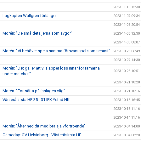
2023-11-10 15:30
Lagkapten Wallgren förlänger!
2023-11-07 09:34
2023-11-06 20:54
Morén: "De små detaljerna som avgör"
2023-11-06 12:30
2023-11-06 08:07
Morén: ”Vi behöver spela samma försvarsspel som senast”
2023-10-28 06:49
2023-10-27 14:30
Morén: "Det gäller att vi släpper loss innanför ramarna
2023-10-25 10:51
under matchen"
2023-10-21 18:28
Morén: ”Fortsätta på inslagen väg”
2023-10-21 10:16
VästeråsIrsta HF 35 - 31 IFK Ystad HK
2023-10-15 16:45
2023-10-15 11:16
2023-10-14 11:16
Morén: "Åker ned dit med bra självförtroende"
2023-10-04 14:00
Gameday: OV Helsinborg - VästeråsIrsta HF
2023-10-04 08:20