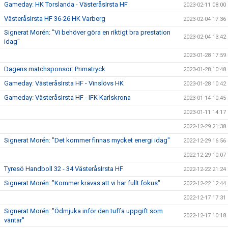
Gameday: HK Torslanda - VästeråsIrsta HF
2023-02-11 08:00
VästeråsIrsta HF 36-26 HK Varberg
2023-02-04 17:36
Signerat Morén: "Vi behöver göra en riktigt bra prestation
2023-02-04 13:42
idag"
2023-01-28 17:59
Dagens matchsponsor: Primatryck
2023-01-28 10:48
Gameday: VästeråsIrsta HF - Vinslövs HK
2023-01-28 10:42
Gameday: VästeråsIrsta HF - IFK Karlskrona
2023-01-14 10:45
2023-01-11 14:17
2022-12-29 21:38
Signerat Morén: "Det kommer finnas mycket energi idag"
2022-12-29 16:56
2022-12-29 10:07
Tyresö Handboll 32 - 34 VästeråsIrsta HF
2022-12-22 21:24
Signerat Morén: "Kommer krävas att vi har fullt fokus"
2022-12-22 12:44
2022-12-17 17:31
Signerat Morén: "Ödmjuka inför den tuffa uppgift som
2022-12-17 10:18
väntar"