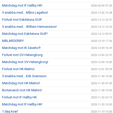
Matchdag mot IF Hallby HK!
2026-02-04 07:00
5 snabba med... Måns Lagelius!
2025-12-26 10:28
Förlust mot Eskilstuna GUIF
2025-12-12 22:37
5 snabba med... William Hermansson!
2025-12-12 16:32
Matchdag mot Eskilstuna GUIF!
2025-12-12 09:51
MÄLARDERBY!
2025-12-10 17:56
Matchdag mot IK Sävehof!
2025-12-09 10:29
Förlust mot OV Helsingborg
2025-12-04 22:31
Matchdag mot OV Helsingborg!
2025-12-04 10:00
Förlust mot HK Malmö
2025-12-01 09:39
5 snabba med… Erik Svensson
2025-11-30 10:00
Matchdag mot HK Malmö!
2025-11-30 07:00
Bortamatch mot HK Malmö!
2025-11-28 10:00
Förlust mot IF Hallby HK
2025-11-20 22:19
Matchdag mot IF Hallby HK!
2025-11-20 10:00
1 dag kvar!
2025-11-19 10:00