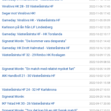
Vinslövs HK 28 - 33 VästeråsIrsta HF
2022-11-06 17:45
Seger mot Vinslövs HK!
2022-11-05 17:42
Gameday: Vinslövs HK - VästeråsIrsta HF
2022-11-05 09:09
Karlsson på lån från LIF Lindesberg
2022-11-02 12:25
Gameday: VästeråsIrsta HF - HK Torslanda
2022-10-22 10:17
Signerat Morén: "De kommer vara desperata"
2022-10-21 14:42
Gameday: HK Drott Halmstad - VästeråsIrsta HF
2022-10-16 12:20
VästeråsIrsta HF 32 - 29 Rimbo HK Roslagen
2022-10-09 17:25
2022-10-09 08:55
Signerat Morén: "En match med relativt mycket fart"
2022-10-05 14:09
AIK Handboll 21 - 30 VästeråsIrsta HF
2022-10-02 12:37
2022-10-01 15:58
VästeråsIrsta HF 24 - 32 HF Karlskrona
2022-09-27 10:51
Signerat Morén:
2022-09-25 14:56
IKF Ystad HK 30 - 26 VästeråsIrsta HF
2022-09-17 20:00
Signerat Morén: "Tror det kan bli en rätt fysisk match"
2022-09-17 10:51