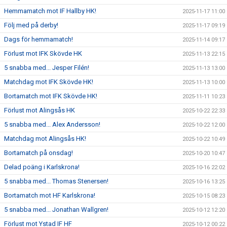
Hemmamatch mot IF Hallby HK!
2025-11-17 11:00
Följ med på derby!
2025-11-17 09:19
Dags för hemmamatch!
2025-11-14 09:17
Förlust mot IFK Skövde HK
2025-11-13 22:15
5 snabba med... Jesper Filén!
2025-11-13 13:00
Matchdag mot IFK Skövde HK!
2025-11-13 10:00
Bortamatch mot IFK Skövde HK!
2025-11-11 10:23
Förlust mot Alingsås HK
2025-10-22 22:33
5 snabba med... Alex Andersson!
2025-10-22 12:00
Matchdag mot Alingsås HK!
2025-10-22 10:49
Bortamatch på onsdag!
2025-10-20 10:47
Delad poäng i Karlskrona!
2025-10-16 22:02
5 snabba med... Thomas Stenersen!
2025-10-16 13:25
Bortamatch mot HF Karlskrona!
2025-10-15 08:23
5 snabba med... Jonathan Wallgren!
2025-10-12 12:20
Förlust mot Ystad IF HF
2025-10-12 00:22