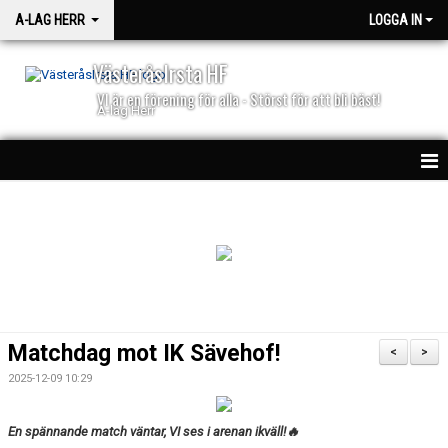
A-LAG HERR
LOGGA IN
VästeråsIrsta HF
VI är en förening för alla - Störst för att bli bäst!
A-lag Herr
HEM
TRUPPEN
NYHETER
MATCHER
Matchdag mot IK Sävehof!
<
>
BILJETTER
2025-12-09 10:29
50/50
En spännande match väntar, VI ses i arenan ikväll!🔥