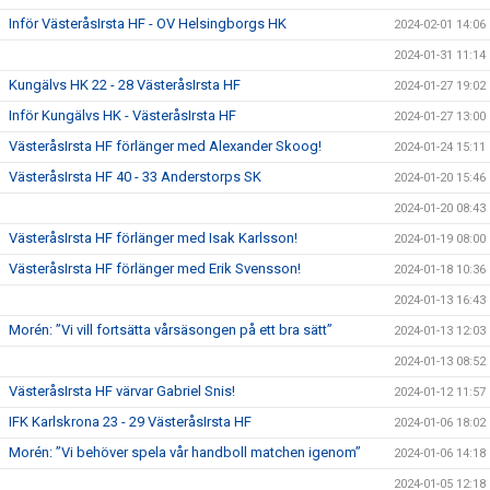
Inför VästeråsIrsta HF - OV Helsingborgs HK
2024-02-01 14:06
2024-01-31 11:14
Kungälvs HK 22 - 28 VästeråsIrsta HF
2024-01-27 19:02
Inför Kungälvs HK - VästeråsIrsta HF
2024-01-27 13:00
VästeråsIrsta HF förlänger med Alexander Skoog!
2024-01-24 15:11
VästeråsIrsta HF 40 - 33 Anderstorps SK
2024-01-20 15:46
2024-01-20 08:43
VästeråsIrsta HF förlänger med Isak Karlsson!
2024-01-19 08:00
VästeråsIrsta HF förlänger med Erik Svensson!
2024-01-18 10:36
2024-01-13 16:43
Morén: ”Vi vill fortsätta vårsäsongen på ett bra sätt”
2024-01-13 12:03
2024-01-13 08:52
VästeråsIrsta HF värvar Gabriel Snis!
2024-01-12 11:57
IFK Karlskrona 23 - 29 VästeråsIrsta HF
2024-01-06 18:02
Morén: ”Vi behöver spela vår handboll matchen igenom”
2024-01-06 14:18
2024-01-05 12:18