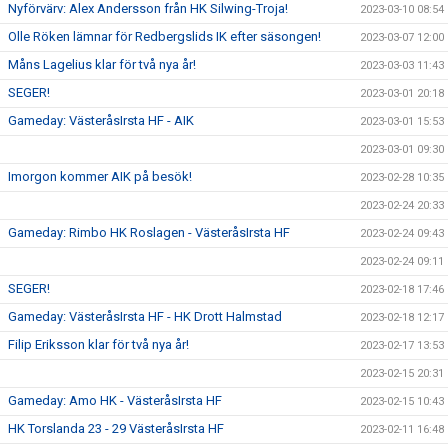
Nyförvärv: Alex Andersson från HK Silwing-Troja!
2023-03-10 08:54
Olle Röken lämnar för Redbergslids IK efter säsongen!
2023-03-07 12:00
Måns Lagelius klar för två nya år!
2023-03-03 11:43
SEGER!
2023-03-01 20:18
Gameday: VästeråsIrsta HF - AIK
2023-03-01 15:53
2023-03-01 09:30
Imorgon kommer AIK på besök!
2023-02-28 10:35
2023-02-24 20:33
Gameday: Rimbo HK Roslagen - VästeråsIrsta HF
2023-02-24 09:43
2023-02-24 09:11
SEGER!
2023-02-18 17:46
Gameday: VästeråsIrsta HF - HK Drott Halmstad
2023-02-18 12:17
Filip Eriksson klar för två nya år!
2023-02-17 13:53
2023-02-15 20:31
Gameday: Amo HK - VästeråsIrsta HF
2023-02-15 10:43
HK Torslanda 23 - 29 VästeråsIrsta HF
2023-02-11 16:48