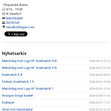
PARTNERS
📍Expandia Arena
🕝 9/12 - 19:00
KALENDER
🆚 IK Sävehof
🎟️
Matchbiljett
🎰
50/50 lott
KONTAKT
🎥
Handbollsligan Live
Nyhetsarkiv
Matchdag mot Lugi HF: Kvalmatch 4:5!
2026-04-10 07:10
Matchdag mot Lugi HF: Kvalmatch 3:5!
2026-04-07 07:00
Kvalmatch 3:5!
2026-04-05 09:00
Förlust i kvalmatch 1:5
2026-03-31 22:58
Matchdag mot Lugi HF: Kvalmatch 1
2026-03-31 07:00
Imorgon börjar kvalet!
2026-03-30 11:42
Kvalspel
2026-03-27 11:27
Vinst mot Hammarby!
2026-03-25 22:29