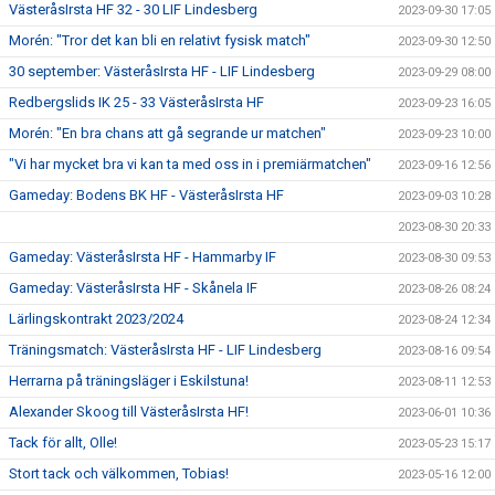
VästeråsIrsta HF 32 - 30 LIF Lindesberg
2023-09-30 17:05
Morén: "Tror det kan bli en relativt fysisk match"
2023-09-30 12:50
30 september: VästeråsIrsta HF - LIF Lindesberg
2023-09-29 08:00
Redbergslids IK 25 - 33 VästeråsIrsta HF
2023-09-23 16:05
Morén: "En bra chans att gå segrande ur matchen"
2023-09-23 10:00
"Vi har mycket bra vi kan ta med oss in i premiärmatchen"
2023-09-16 12:56
Gameday: Bodens BK HF - VästeråsIrsta HF
2023-09-03 10:28
2023-08-30 20:33
Gameday: VästeråsIrsta HF - Hammarby IF
2023-08-30 09:53
Gameday: VästeråsIrsta HF - Skånela IF
2023-08-26 08:24
Lärlingskontrakt 2023/2024
2023-08-24 12:34
Träningsmatch: VästeråsIrsta HF - LIF Lindesberg
2023-08-16 09:54
Herrarna på träningsläger i Eskilstuna!
2023-08-11 12:53
Alexander Skoog till VästeråsIrsta HF!
2023-06-01 10:36
Tack för allt, Olle!
2023-05-23 15:17
Stort tack och välkommen, Tobias!
2023-05-16 12:00