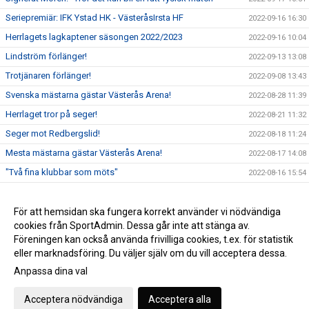
Seriepremiär: IFK Ystad HK - VästeråsIrsta HF
2022-09-16 16:30
Herrlagets lagkaptener säsongen 2022/2023
2022-09-16 10:04
Lindström förlänger!
2022-09-13 13:08
Trotjänaren förlänger!
2022-09-08 13:43
Svenska mästarna gästar Västerås Arena!
2022-08-28 11:39
Herrlaget tror på seger!
2022-08-21 11:32
Seger mot Redbergslid!
2022-08-18 11:24
Mesta mästarna gästar Västerås Arena!
2022-08-17 14:08
"Två fina klubbar som möts"
2022-08-16 15:54
VI möter Johan Hedman
2022-08-10 12:56
Hagsköld förlänger!
För att hemsidan ska fungera korrekt använder vi nödvändiga
2022-06-29 14:53
cookies från SportAdmin. Dessa går inte att stänga av.
Johan Jonsson ansluter från Anderstorp!
2022-06-28 14:52
Föreningen kan också använda frivilliga cookies, t.ex. för statistik
eller marknadsföring. Du väljer själv om du vill acceptera dessa.
Anpassa dina val
Cookie-inställningar
Gå till Webbversion
Acceptera nödvändiga
Acceptera alla