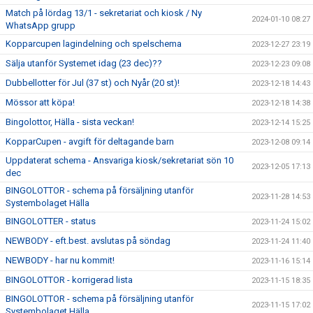
Match på lördag 13/1 - sekretariat och kiosk / Ny
2024-01-10 08:27
WhatsApp grupp
Kopparcupen lagindelning och spelschema
2023-12-27 23:19
Sälja utanför Systemet idag (23 dec)??
2023-12-23 09:08
Dubbellotter för Jul (37 st) och Nyår (20 st)!
2023-12-18 14:43
Mössor att köpa!
2023-12-18 14:38
Bingolottor, Hälla - sista veckan!
2023-12-14 15:25
KopparCupen - avgift för deltagande barn
2023-12-08 09:14
Uppdaterat schema - Ansvariga kiosk/sekretariat sön 10
2023-12-05 17:13
dec
BINGOLOTTOR - schema på försäljning utanför
2023-11-28 14:53
Systembolaget Hälla
BINGOLOTTER - status
2023-11-24 15:02
NEWBODY - eft.best. avslutas på söndag
2023-11-24 11:40
NEWBODY - har nu kommit!
2023-11-16 15:14
BINGOLOTTOR - korrigerad lista
2023-11-15 18:35
BINGOLOTTOR - schema på försäljning utanför
2023-11-15 17:02
Systembolaget Hälla