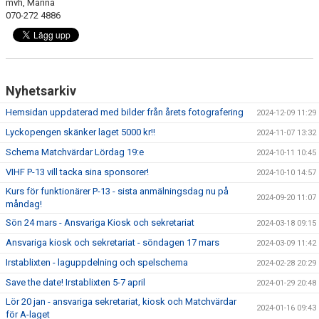
mvh, Marina
070-272 4886
Nyhetsarkiv
Hemsidan uppdaterad med bilder från årets fotografering
2024-12-09 11:29
Lyckopengen skänker laget 5000 kr!!
2024-11-07 13:32
Schema Matchvärdar Lördag 19:e
2024-10-11 10:45
VIHF P-13 vill tacka sina sponsorer!
2024-10-10 14:57
Kurs för funktionärer P-13 - sista anmälningsdag nu på
2024-09-20 11:07
måndag!
Sön 24 mars - Ansvariga Kiosk och sekretariat
2024-03-18 09:15
Ansvariga kiosk och sekretariat - söndagen 17 mars
2024-03-09 11:42
Irstablixten - laguppdelning och spelschema
2024-02-28 20:29
Save the date! Irstablixten 5-7 april
2024-01-29 20:48
Lör 20 jan - ansvariga sekretariat, kiosk och Matchvärdar
2024-01-16 09:43
för A-laget