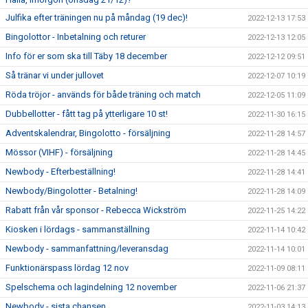
Julfika efter träningen nu på måndag (19 dec)!
2022-12-13 17:53
Bingolottor - Inbetalning och returer
2022-12-13 12:05
Info för er som ska till Täby 18 december
2022-12-12 09:51
Så tränar vi under jullovet
2022-12-07 10:19
Röda tröjor - används för både träning och match
2022-12-05 11:09
Dubbellotter - fått tag på ytterligare 10 st!
2022-11-30 16:15
Adventskalendrar, Bingolotto - försäljning
2022-11-28 14:57
Mössor (VIHF) - försäljning
2022-11-28 14:45
Newbody - Efterbeställning!
2022-11-28 14:41
Newbody/Bingolotter - Betalning!
2022-11-28 14:09
Rabatt från vår sponsor - Rebecca Wickström
2022-11-25 14:22
Kiosken i lördags - sammanställning
2022-11-14 10:42
Newbody - sammanfattning/leveransdag
2022-11-14 10:01
Funktionärspass lördag 12 nov
2022-11-09 08:11
Spelschema och lagindelning 12 november
2022-11-06 21:37
Newbody - sista chansen
2022-11-03 14:13