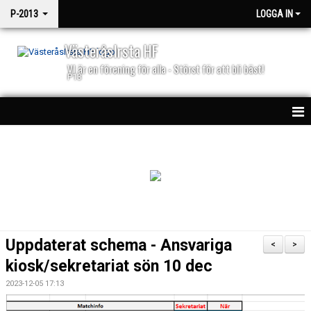
P-2013
LOGGA IN
VästeråsIrsta HF
VI är en förening för alla - Störst för att bli bäst!
P13
HEM
NYHETER
KALENDER
PARTNERS
Uppdaterat schema - Ansvariga
<
>
MATCHSPEL
kiosk/sekretariat sön 10 dec
2023-12-05 17:13
MATCHER