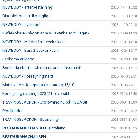
NEWBODY - efterbeställning!
2023-11-14 15:32
Bingolottor - nu tillgängliga!
2023-11-13 16:20
NEWBODY - avslutad!
2023-11-10 09:18
Kaffekokare - någon som vill skänka en till laget?
2023-11-09 11:39
NEWBODY - Mindre än 1 vecka kvar!!
2023-11-01 14:10
NEWBODY - Bara 2 veckor kvar!!
2023-10-24 10:17
Jackorna är klara!
2023-10-20 16:00
Beställda shorts och strumpor har inkommit!
2023-10-17 13:12
NEWBODY - Försäljningstart!
2023-10-10 09:51
Matchvärdar A-lagsmatch söndag 15/10
2023-10-05 22:11
Försäljning säsong 2023/24 - översikt
2023-09-16 16:45
TRÄNINGSJACKOR - Utprovning nu på TISDAG!!
2023-09-04 16:09
Profilkläder
2023-09-01 07:32
TRÄNINGSJACKOR - Sponsring!
2023-08-31 14:08
RESTAURANGCHANSEN - Betalning
2023-08-31 13:15
RESTAURANGCHANSEN
2023-08-30 14:14