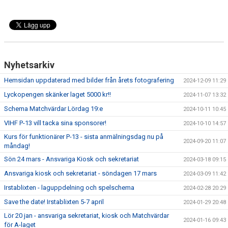
Nyhetsarkiv
Hemsidan uppdaterad med bilder från årets fotografering
2024-12-09 11:29
Lyckopengen skänker laget 5000 kr!!
2024-11-07 13:32
Schema Matchvärdar Lördag 19:e
2024-10-11 10:45
VIHF P-13 vill tacka sina sponsorer!
2024-10-10 14:57
Kurs för funktionärer P-13 - sista anmälningsdag nu på
2024-09-20 11:07
måndag!
Sön 24 mars - Ansvariga Kiosk och sekretariat
2024-03-18 09:15
Ansvariga kiosk och sekretariat - söndagen 17 mars
2024-03-09 11:42
Irstablixten - laguppdelning och spelschema
2024-02-28 20:29
Save the date! Irstablixten 5-7 april
2024-01-29 20:48
Lör 20 jan - ansvariga sekretariat, kiosk och Matchvärdar
2024-01-16 09:43
för A-laget