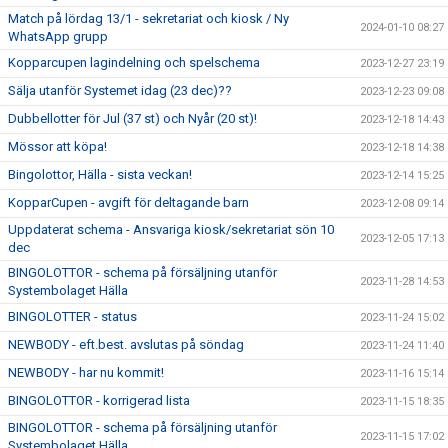
Match på lördag 13/1 - sekretariat och kiosk / Ny
2024-01-10 08:27
WhatsApp grupp
Kopparcupen lagindelning och spelschema
2023-12-27 23:19
Sälja utanför Systemet idag (23 dec)??
2023-12-23 09:08
Dubbellotter för Jul (37 st) och Nyår (20 st)!
2023-12-18 14:43
Mössor att köpa!
2023-12-18 14:38
Bingolottor, Hälla - sista veckan!
2023-12-14 15:25
KopparCupen - avgift för deltagande barn
2023-12-08 09:14
Uppdaterat schema - Ansvariga kiosk/sekretariat sön 10
2023-12-05 17:13
dec
BINGOLOTTOR - schema på försäljning utanför
2023-11-28 14:53
Systembolaget Hälla
BINGOLOTTER - status
2023-11-24 15:02
NEWBODY - eft.best. avslutas på söndag
2023-11-24 11:40
NEWBODY - har nu kommit!
2023-11-16 15:14
BINGOLOTTOR - korrigerad lista
2023-11-15 18:35
BINGOLOTTOR - schema på försäljning utanför
2023-11-15 17:02
Systembolaget Hälla