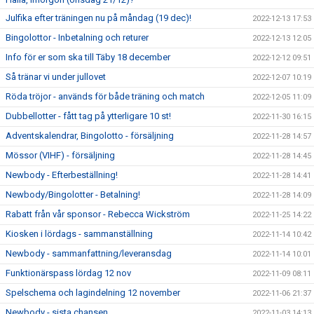
Julfika efter träningen nu på måndag (19 dec)!
2022-12-13 17:53
Bingolottor - Inbetalning och returer
2022-12-13 12:05
Info för er som ska till Täby 18 december
2022-12-12 09:51
Så tränar vi under jullovet
2022-12-07 10:19
Röda tröjor - används för både träning och match
2022-12-05 11:09
Dubbellotter - fått tag på ytterligare 10 st!
2022-11-30 16:15
Adventskalendrar, Bingolotto - försäljning
2022-11-28 14:57
Mössor (VIHF) - försäljning
2022-11-28 14:45
Newbody - Efterbeställning!
2022-11-28 14:41
Newbody/Bingolotter - Betalning!
2022-11-28 14:09
Rabatt från vår sponsor - Rebecca Wickström
2022-11-25 14:22
Kiosken i lördags - sammanställning
2022-11-14 10:42
Newbody - sammanfattning/leveransdag
2022-11-14 10:01
Funktionärspass lördag 12 nov
2022-11-09 08:11
Spelschema och lagindelning 12 november
2022-11-06 21:37
Newbody - sista chansen
2022-11-03 14:13