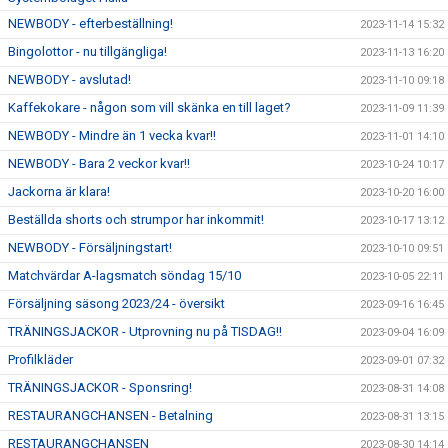
NEWBODY - efterbeställning!
2023-11-14 15:32
Bingolottor - nu tillgängliga!
2023-11-13 16:20
NEWBODY - avslutad!
2023-11-10 09:18
Kaffekokare - någon som vill skänka en till laget?
2023-11-09 11:39
NEWBODY - Mindre än 1 vecka kvar!!
2023-11-01 14:10
NEWBODY - Bara 2 veckor kvar!!
2023-10-24 10:17
Jackorna är klara!
2023-10-20 16:00
Beställda shorts och strumpor har inkommit!
2023-10-17 13:12
NEWBODY - Försäljningstart!
2023-10-10 09:51
Matchvärdar A-lagsmatch söndag 15/10
2023-10-05 22:11
Försäljning säsong 2023/24 - översikt
2023-09-16 16:45
TRÄNINGSJACKOR - Utprovning nu på TISDAG!!
2023-09-04 16:09
Profilkläder
2023-09-01 07:32
TRÄNINGSJACKOR - Sponsring!
2023-08-31 14:08
RESTAURANGCHANSEN - Betalning
2023-08-31 13:15
RESTAURANGCHANSEN
2023-08-30 14:14