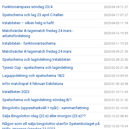
Funktionärspass söndag 23/4
2023-04-18 11:27
Spelschema och lag 23 april C-hallen
2023-04-17 07:27
Irstablixten – vilken helg vi haft!
2023-04-03 11:18
Matchvärdar A-lagsmatch fredag 24 mars -
2023-03-16 19:39
arbetsfördelning
Irstablixten - funktionärsschema
2023-03-11 19:33
Matchvärdar A-lagsmatch fredag 24 mars
2023-03-09 21:39
Spelschema och lagindelning Irstablixten
2023-02-28 22:30
Tyresö Cup - spelschema och lagindelning
2023-02-20 21:58
Laguppdelning och spelschema 18/2
2023-02-10 09:59
Inför matchspel 4 februari Eskilstuna
2023-01-30 20:38
IrstaBlixten 2023
2023-01-10 11:43
Spelschema och lagindelning söndag 8/1
2023-01-02 21:32
Bingolotto (uppesittarkväll + nyår) - sammanfattning
2023-01-02 14:05
Sälja Bingolottor idag (22:e) eller imorgon (23:e)??
2022-12-22 08:40
Någon som vill sälja bingolottor utanför Systembolaget på
2022-12-20 10:54
Hälla, imorgon (onsdag 21/12)?