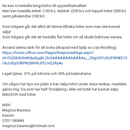
TRUPPEN
Nu kan ni beställa bingolottor till uppesittarkvällen!
Man kan beställa enkel- (100 kr), dubbel- (200 kr) och trippel-lotter (300 kr)
BILDGALLERI
samt julkalendrar (100 kr).
Som tidigare går det alltid att lämna tillbaka lotter som man inte kunnat
DOKUMENT
sälja!
Som tidigare går det att beställa fler lotter om så skulle behövas senare.
KONTAKT
Använd denna länk för att boka (skapad med hjälp av Lisa Nordling):
https://forms.office.com/Pages/ResponsePage.aspx?
GÄSTBOK
id=DQSIkWdsW0yxEjajBLZtrQAAAAAAAAAAAAa__ZXgVGFUQUFWNEE1V
UkzUEIyS0RPNDBRWUFEUVQzRy4u
Laget tjänar: 41% på lottorna och 50% på kalendrarna.
Om någon har tips om plats vi kan sälja lottor under sista veckan, meddela
gärna mig. De som har haft försäljning i eller vid butik har kunnat sälja
MASSOR med lotter.
MVH
Magnus Baureus
Kassör
0707-183844
magnus.baureus@hotmail.com