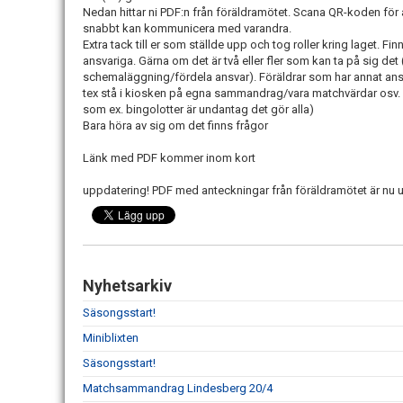
Nedan hittar ni PDF:n från föräldramötet. Scana QR-koden för a
snabbt kan kommunicera med varandra.
Extra tack till er som ställde upp och tog roller kring laget. F
ansvariga. Gärna om det är två eller fler som kan ta på sig de
schemaläggning/fördela ansvar). Föräldrar som har annat ans
tex stå i kiosken på egna sammandrag/vara matchvärdar osv. (I
som ex. bingolotter är undantag det gör alla)
Bara höra av sig om det finns frågor
Länk med PDF kommer inom kort
uppdatering! PDF med anteckningar från föräldramötet är n
Nyhetsarkiv
Säsongsstart!
Miniblixten
Säsongsstart!
Matchsammandrag Lindesberg 20/4