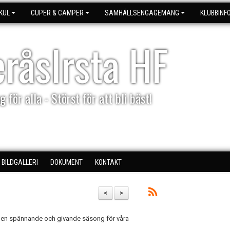
KUL
CUPER & CAMPER
SAMHÄLLSENGAGEMANG
KLUBBINF
eråsIrsta HF
g för alla - Störst för att bli bäst!
BILDGALLERI
DOKUMENT
KONTAKT
<
>
i en spännande och givande säsong för våra