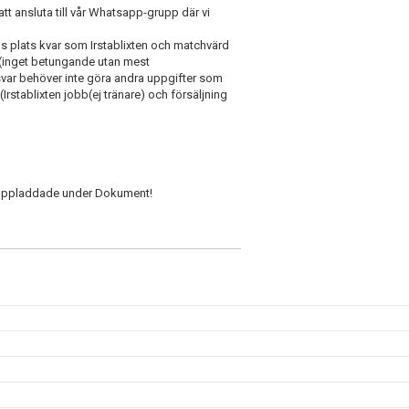
tt ansluta till vår Whatsapp-grupp där vi
inns plats kvar som Irstablixten och matchvärd
t (inget betungande utan mest
var behöver inte göra andra uppgifter som
rstablixten jobb(ej tränare) och försäljning
u uppladdade under Dokument!