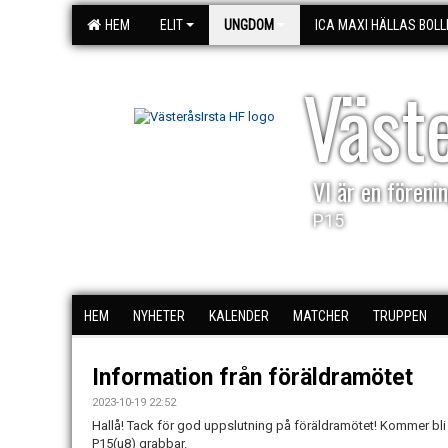
HEM
ELIT
UNGDOM
ICA MAXI HÄLLAS BOLL
Väst
VI är en förenin
P15
HEM
NYHETER
KALENDER
MATCHER
TRUPPEN
Information från föräldramötet
2023-10-19 22:52
Hallå! Tack för god uppslutning på föräldramötet! Kommer bl
P15(u8) grabbar.