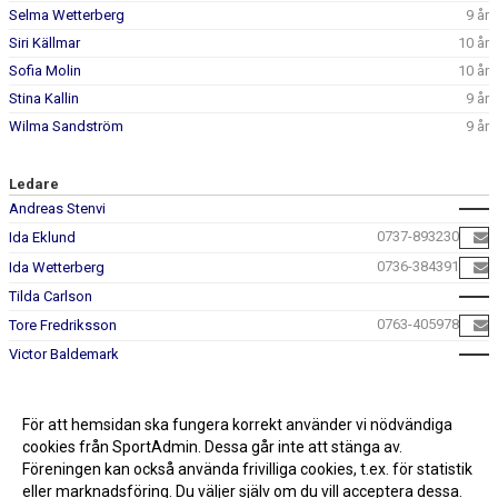
Selma Wetterberg
9 år
Siri Källmar
10 år
Sofia Molin
10 år
Stina Kallin
9 år
Wilma Sandström
9 år
Ledare
Andreas Stenvi
0737-893230
Ida Eklund
0736-384391
Ida Wetterberg
Tilda Carlson
0763-405978
Tore Fredriksson
Victor Baldemark
För att hemsidan ska fungera korrekt använder vi nödvändiga
cookies från SportAdmin. Dessa går inte att stänga av.
Föreningen kan också använda frivilliga cookies, t.ex. för statistik
eller marknadsföring. Du väljer själv om du vill acceptera dessa.