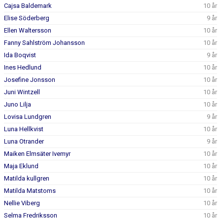
DOKUMENT
Cajsa Baldemark
10 år
Elise Söderberg
9 år
KONTAKT
Ellen Waltersson
10 år
Fanny Sahlström Johansson
10 år
Ida Boqvist
9 år
Ines Hedlund
10 år
Josefine Jonsson
10 år
Juni Wintzell
10 år
Juno Lilja
10 år
Lovisa Lundgren
9 år
Luna Hellkvist
10 år
Luna Otrander
9 år
Maiken Elmsäter Ivemyr
10 år
Maja Eklund
10 år
Matilda kullgren
10 år
Matilda Matstoms
10 år
Nellie Viberg
10 år
Selma Fredriksson
10 år