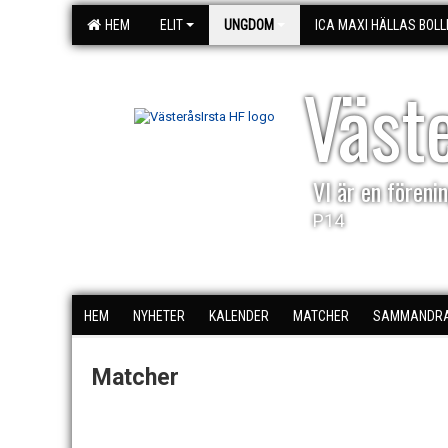
HEM
ELIT
UNGDOM
ICA MAXI HÄLLAS BOLL
Väst
VI är en förenin
P14
HEM
NYHETER
KALENDER
MATCHER
SAMMANDR
Matcher