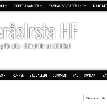
KUL
CUPER & CAMPER
SAMHÄLLSENGAGEMANG
KLUBBINF
eråsIrsta HF
g för alla - Störst för att bli bäst!
AG
TRUPPEN
BILDGALLERI
DOKUMENT
FAQ
KONTAKT
GÄ