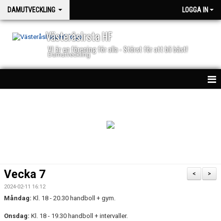
DAMUTVECKLING
LOGGA IN
VästeråsIrsta HF
VI är en förening för alla - Störst för att bli bäst!
Damutveckling
HEM
NYHETER
TRUPPEN
KALENDER
Vecka 7
<
>
MATCHER
2024-02-11 16:12
Måndag:
Kl. 18 - 20.30 handboll + gym.
DOKUMENT
Onsdag:
Kl. 18 - 19.30 handboll + intervaller.