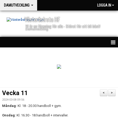
DAMUTVECKLING
LOGGA IN
VästeråsIrsta HF
VI är en förening för alla - Störst för att bli bäst!
Damutveckling
HEM
NYHETER
TRUPPEN
KALENDER
Vecka 11
<
>
MATCHER
2024-03-08 09:56
Måndag:
Kl. 18 - 20.30 handboll + gym.
DOKUMENT
Onsdag:
Kl. 16.30 - 18.handboll + intervaller.