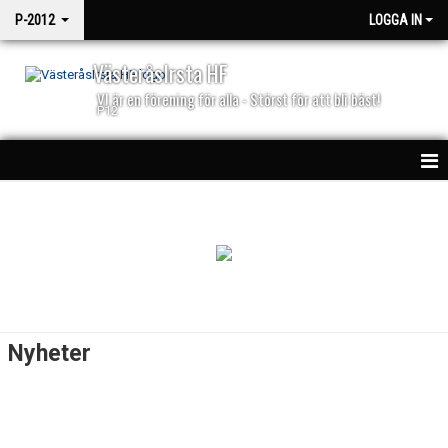
P-2012
LOGGA IN
VästeråsIrsta HF
VI är en förening för alla - Störst för att bli bäst!
P12
HEM
KALENDER
MATCHER
TRUPPEN
Nyheter
NYHETER
BILDGALLERI