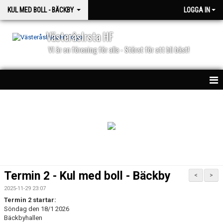
KUL MED BOLL - BÄCKBY
LOGGA IN
VästeråsIrsta HF
VI är en förening för alla - Störst för att bli bäst!
HEM
NYHETER
KALENDER
KONTAKT
Termin 2 - Kul med boll - Bäckby
<
>
2025-11-29 23:07
Termin 2 startar:
Söndag den 18/1 2026
Bäckbyhallen